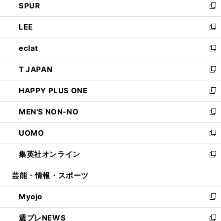
SPUR
で
ド
ィ
い
新
開
ウ
ン
ウ
し
LEE
く
で
ド
ィ
い
新
開
ウ
ン
ウ
し
eclat
く
で
ド
ィ
い
新
開
ウ
ン
ウ
し
T JAPAN
く
で
ド
ィ
い
新
開
ウ
ン
ウ
し
HAPPY PLUS ONE
く
で
ド
ィ
い
新
開
ウ
ン
ウ
し
MEN'S NON-NO
く
で
ド
ィ
い
新
開
ウ
ン
ウ
し
UOMO
く
で
ド
ィ
い
新
開
ウ
ン
ウ
し
集英社オンライン
く
で
ド
ィ
い
新
開
ウ
ン
ウ
し
芸能・情報・スポーツ
く
で
ド
ィ
い
開
ウ
ン
ウ
Myojo
く
で
ド
ィ
新
開
ウ
ン
し
週プレNEWS
く
で
ド
い
新