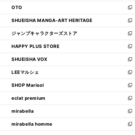
ウ
ン
OTO
で
ド
新
開
ウ
し
SHUEISHA MANGA-ART HERITAGE
く
で
い
新
開
ウ
し
ジャンプキャラクターズストア
く
ィ
い
新
ン
ウ
し
HAPPY PLUS STORE
ド
ィ
い
新
ウ
ン
ウ
し
SHUEISHA VOX
で
ド
ィ
い
新
開
ウ
ン
ウ
し
LEEマルシェ
く
で
ド
ィ
い
新
開
ウ
ン
ウ
し
SHOP Marisol
く
で
ド
ィ
い
新
開
ウ
ン
ウ
し
eclat premium
く
で
ド
ィ
い
新
開
ウ
ン
ウ
し
mirabella
く
で
ド
ィ
い
新
開
ウ
ン
ウ
し
mirabella homme
く
で
ド
ィ
い
新
開
ウ
ン
ウ
し