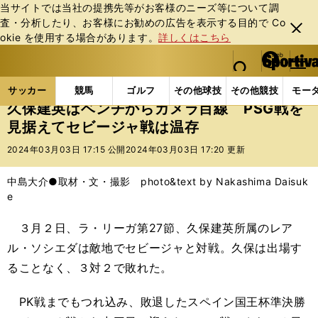
当サイトでは当社の提携先等がお客様のニーズ等について調
査・分析したり、お客様にお勧めの広告を表⽰する⽬的で Co
閉じ
okie を使⽤する場合があります。
詳しくはこちら
る
マイペ
web Sportiva (webスポルティーバ)
検索
メニュ
we
ー
サッカーの記事一覧
海外サッカー
海外サッカー
b
ジ
サッカー
競馬
ゴルフ
その他球技
その他競技
モー
ス
久保建英はベンチからカメラ目線 PSG戦を
ポ
見据えてセビージャ戦は温存
ル
テ
2024年03月03日 17:15 公開
2024年03月03日 17:20 更新
ィ
ー
中島大介●取材・文・撮影 photo&text by Nakashima Daisuk
バ
e
３月２日、ラ・リーガ第27節、久保建英所属のレア
ル・ソシエダは敵地でセビージャと対戦。久保は出場す
ることなく、３対２で敗れた。
PK戦までもつれ込み、敗退したスペイン国王杯準決勝