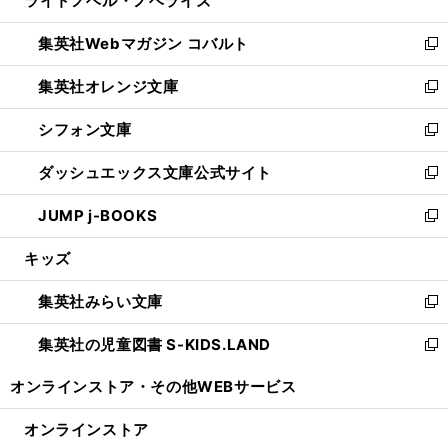
ライトノベル・ノベライズ
で
ド
ィ
い
開
ウ
ン
ウ
集英社Webマガジン コバルト
く
で
ド
ィ
新
開
ウ
ン
し
集英社オレンジ文庫
く
で
ド
い
新
開
ウ
ウ
し
シフォン文庫
く
で
ィ
い
新
開
ン
ウ
し
ダッシュエックス文庫公式サイト
く
ド
ィ
い
新
ウ
ン
ウ
し
JUMP j-BOOKS
で
ド
ィ
い
新
開
ウ
ン
ウ
し
キッズ
く
で
ド
ィ
い
開
ウ
ン
ウ
集英社みらい文庫
く
で
ド
ィ
新
開
ウ
ン
し
集英社の児童図書 S-KIDS.LAND
く
で
ド
い
新
開
ウ
ウ
し
オンラインストア・
その他WEBサービス
く
で
ィ
い
開
ン
ウ
オンラインストア
く
ド
ィ