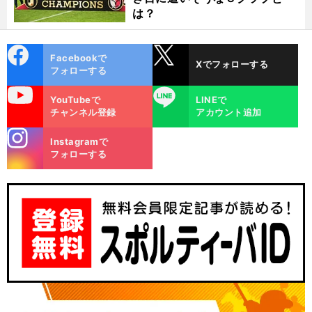
は？
cebo
X
Facebookで
Xでフォローする
ok
フォローする
uTube
LINE
YouTubeで
LINEで
チャンネル登録
アカウント追加
stagra
Instagramで
m
フォローする
サ
」
久
・
物
」
！