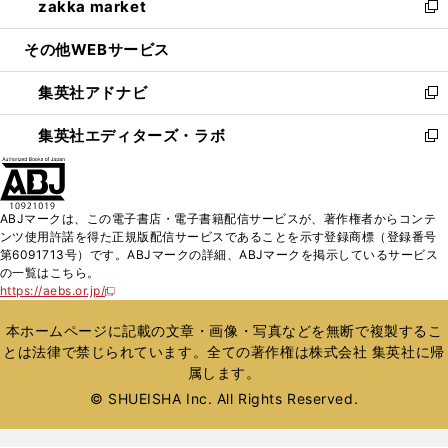
zakka market
く
で
ド
ィ
い
新
開
ウ
ン
ウ
し
その他WEBサービス
く
で
ド
ィ
い
開
ウ
ン
ウ
集英社アドナビ
く
で
ド
ィ
新
開
ウ
ン
し
集英社エディターズ・ラボ
く
で
ド
い
新
開
ウ
ウ
し
く
で
ィ
い
開
ン
ウ
ABJマークは、この電子書店・電子書籍配信サービスが、著作権者からコンテ
く
ド
ィ
ンツ使用許諾を得た正規版配信サービスであることを示す登録商標（登録番号
ウ
ン
第6091713号）です。ABJマークの詳細、ABJマークを掲示しているサービス
で
ド
の一覧はこちら。
開
ウ
https://aebs.or.jp/
新
く
で
し
い
開
本ホームページに記載の文章・画像・写真などを無断で複製するこ
ウ
く
とは法律で禁じられています。全ての著作権は株式会社 集英社に帰
ィ
属します。
ン
ド
© SHUEISHA Inc. All Rights Reserved.
ウ
で
開