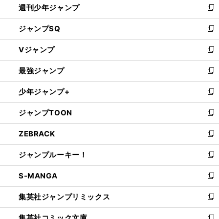
週刊少年ジャンプ
く
新
し
ジャンプSQ
い
新
ウ
し
Vジャンプ
ィ
い
新
ン
ウ
し
最強ジャンプ
ド
ィ
い
新
ウ
ン
ウ
し
少年ジャンプ+
で
ド
ィ
い
新
開
ウ
ン
ウ
し
ジャンプTOON
く
で
ド
ィ
い
新
開
ウ
ン
ウ
し
ZEBRACK
く
で
ド
ィ
い
新
開
ウ
ン
ウ
し
ジャンプルーキー！
く
で
ド
ィ
い
新
開
ウ
ン
ウ
し
S-MANGA
く
で
ド
ィ
い
新
開
ウ
ン
ウ
し
集英社ジャンプリミックス
く
で
ド
ィ
い
新
開
ウ
ン
ウ
し
集英社コミック文庫
く
で
ド
ィ