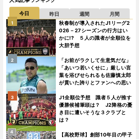
人気記事ランキング
今日
昨日
週間
月間
秋春制が導入されたJ1リーグ2
1
026－27シーズンの行方はい
かに!? ５人の識者が全順位を
大胆予想
「お前がラクして生意気だな」
2
「あいつ若いくせに」厳しい言
葉を浴びせられるも佐藤慎太郎
が貫いた誇りとファンへの思い
J1全順位予想 識者５人が推す
3
優勝候補筆頭は？ J2降格の憂
き目に遭いそうな３クラブと
は？
4
【高校野球】創部10年目の甲子