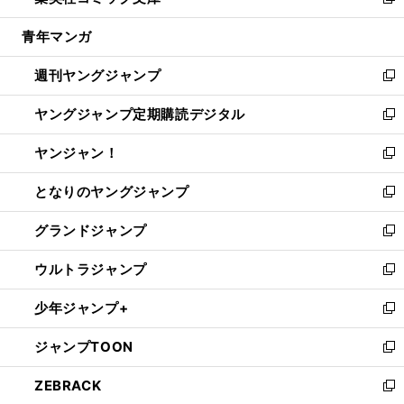
い
新
開
ウ
ン
ウ
し
青年マンガ
く
で
ド
ィ
い
開
ウ
ン
ウ
週刊ヤングジャンプ
く
で
ド
ィ
新
開
ウ
ン
し
ヤングジャンプ定期購読デジタル
く
で
ド
い
新
開
ウ
ウ
し
ヤンジャン！
く
で
ィ
い
新
開
ン
ウ
し
となりのヤングジャンプ
く
ド
ィ
い
新
ウ
ン
ウ
し
グランドジャンプ
で
ド
ィ
い
新
開
ウ
ン
ウ
し
ウルトラジャンプ
く
で
ド
ィ
い
新
開
ウ
ン
ウ
し
少年ジャンプ+
く
で
ド
ィ
い
新
開
ウ
ン
ウ
し
ジャンプTOON
く
で
ド
ィ
い
新
開
ウ
ン
ウ
し
ZEBRACK
く
で
ド
ィ
い
新