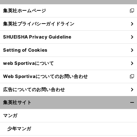
開
く/
集英社ホームページ
新
閉
し
じ
集英社プライバシーガイドライン
い
る
ウ
SHUEISHA Privacy Guideline
ィ
ン
Setting of Cookies
ド
ウ
web Sportivaについて
で
開
Web Sportivaについてのお問い合わせ
く
新
し
広告についてのお問い合わせ
い
ウ
集英社サイト
ィ
開
ン
く/
マンガ
ド
閉
ウ
じ
少年マンガ
で
る
開