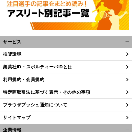
保建英とイ
ガンインの親友対決
日韓の至宝が交わる「
語の序章
は要チェック
サービス
開
く/
推奨環境
閉
じ
集英社ID・スポルティーバIDとは
る
利用規約・会員規約
特定商取引法に基づく表示・その他の事項
ブラウザプッシュ通知について
サイトマップ
企業情報