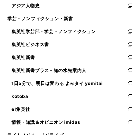
し
アジア人物史
く
で
ド
ィ
い
新
開
ウ
ン
ウ
し
学芸・ノンフィクション・新書
く
で
ド
ィ
い
開
ウ
ン
ウ
集英社学芸部 - 学芸・ノンフィクション
く
で
ド
ィ
新
開
ウ
ン
し
集英社ビジネス書
く
で
ド
い
新
開
ウ
ウ
し
集英社新書
く
で
ィ
い
新
開
ン
ウ
し
集英社新書プラス - 知の水先案内人
く
ド
ィ
い
新
ウ
ン
ウ
し
1日5分で、明日は変わる よみタイ yomitai
で
ド
ィ
い
新
開
ウ
ン
ウ
し
kotoba
く
で
ド
ィ
い
新
開
ウ
ン
ウ
し
e!集英社
く
で
ド
ィ
い
新
開
ウ
ン
ウ
し
情報・知識＆オピニオン imidas
く
で
ド
ィ
い
新
開
ウ
ン
ウ
し
く