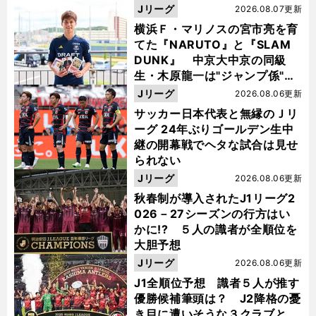
Jリーグ
2026.08.07更新
横浜Ｆ・マリノスの宮市亮を育
てた『NARUTO』と『SLAM
DUNK』 中京大中京の同級
生・木原龍一は"ジャンプ係"だ
った
Jリーグ
2026.08.06更新
サッカー日本代表と無縁のＪリ
ーグ 24年ぶりゴールデン生中
継の開幕戦でヘタな試合は見せ
られない
Jリーグ
2026.08.06更新
秋春制が導入されたJ1リーグ2
026－27シーズンの行方はい
かに!? ５人の識者が全順位を
大胆予想
Jリーグ
2026.08.06更新
J1全順位予想 識者５人が推す
優勝候補筆頭は？ J2降格の憂
き目に遭いそうな３クラブと