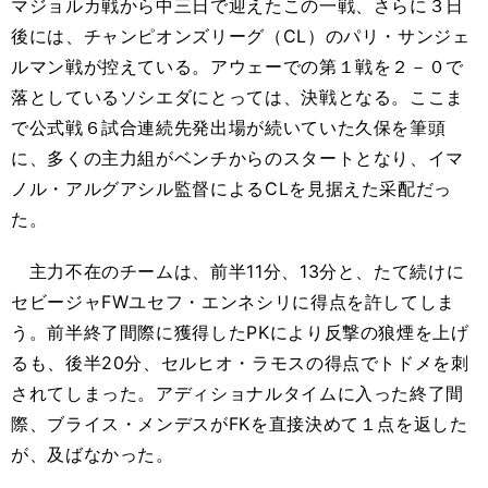
マジョルカ戦から中三日で迎えたこの一戦、さらに３日
後には、チャンピオンズリーグ（CL）のパリ・サンジェ
ルマン戦が控えている。アウェーでの第１戦を２－０で
落としているソシエダにとっては、決戦となる。ここま
で公式戦６試合連続先発出場が続いていた久保を筆頭
に、多くの主力組がベンチからのスタートとなり、イマ
ノル・アルグアシル監督によるCLを見据えた采配だっ
た。
主力不在のチームは、前半11分、13分と、たて続けに
セビージャFWユセフ・エンネシリに得点を許してしま
う。前半終了間際に獲得したPKにより反撃の狼煙を上げ
るも、後半20分、セルヒオ・ラモスの得点でトドメを刺
されてしまった。アディショナルタイムに入った終了間
際、ブライス・メンデスがFKを直接決めて１点を返した
が、及ばなかった。