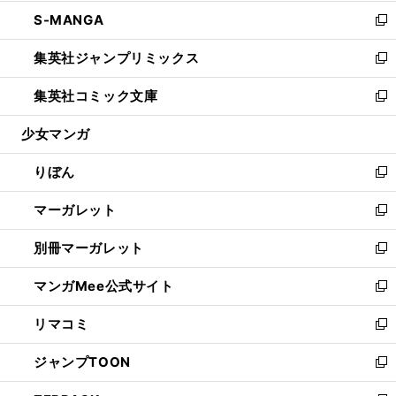
開
ウ
ン
ウ
し
S-MANGA
く
で
ド
ィ
い
新
開
ウ
ン
ウ
し
集英社ジャンプリミックス
く
で
ド
ィ
い
新
開
ウ
ン
ウ
し
集英社コミック文庫
く
で
ド
ィ
い
新
開
ウ
ン
ウ
し
少女マンガ
く
で
ド
ィ
い
開
ウ
ン
ウ
りぼん
く
で
ド
ィ
新
開
ウ
ン
し
マーガレット
く
で
ド
い
新
開
ウ
ウ
し
別冊マーガレット
く
で
ィ
い
新
開
ン
ウ
し
マンガMee公式サイト
く
ド
ィ
い
新
ウ
ン
ウ
し
リマコミ
で
ド
ィ
い
新
開
ウ
ン
ウ
し
ジャンプTOON
く
で
ド
ィ
い
新
開
ウ
ン
ウ
し