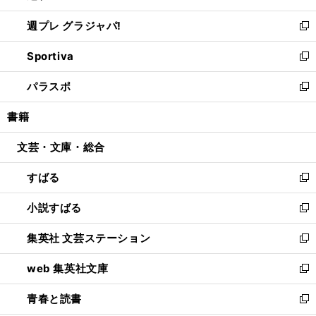
開
ウ
ウ
し
週プレ グラジャパ!
く
で
ィ
い
新
開
ン
ウ
し
Sportiva
く
ド
ィ
い
新
ウ
ン
ウ
し
パラスポ
で
ド
ィ
い
新
開
ウ
ン
ウ
し
書籍
く
で
ド
ィ
い
開
ウ
ン
ウ
文芸・文庫・総合
く
で
ド
ィ
開
ウ
ン
すばる
く
で
ド
新
開
ウ
し
小説すばる
く
で
い
新
開
ウ
し
集英社 文芸ステーション
く
ィ
い
新
ン
ウ
し
web 集英社文庫
ド
ィ
い
新
ウ
ン
ウ
し
青春と読書
で
ド
ィ
い
新
開
ウ
ン
ウ