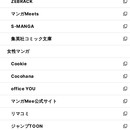
ZEBRACK
く
で
ド
ィ
い
新
開
ウ
ン
ウ
し
マンガMeets
く
で
ド
ィ
い
新
開
ウ
ン
ウ
し
S-MANGA
く
で
ド
ィ
い
新
開
ウ
ン
ウ
し
集英社コミック文庫
く
で
ド
ィ
い
新
開
ウ
ン
ウ
し
女性マンガ
く
で
ド
ィ
い
開
ウ
ン
ウ
Cookie
く
で
ド
ィ
新
開
ウ
ン
し
Cocohana
く
で
ド
い
新
開
ウ
ウ
し
office YOU
く
で
ィ
い
新
開
ン
ウ
し
マンガMee公式サイト
く
ド
ィ
い
新
ウ
ン
ウ
し
リマコミ
で
ド
ィ
い
新
開
ウ
ン
ウ
し
ジャンプTOON
く
で
ド
ィ
い
新