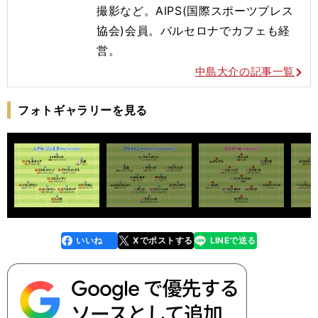
撮影など。AIPS(国際スポーツプレス
協会)会員。バルセロナでカフェも経
営。
中島大介の記事一覧
フォトギャラリーを見る
いいね
Xでポストする
LINEで送る
line
faceboo
x
k