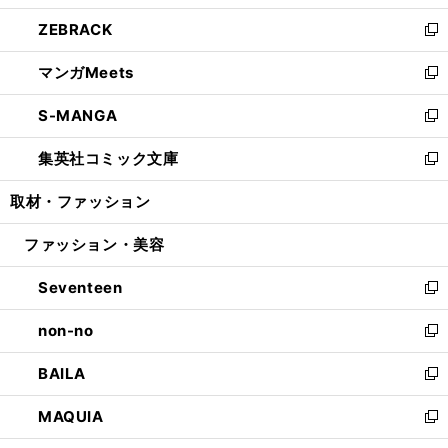
開
ウ
ン
ウ
し
ZEBRACK
く
で
ド
ィ
い
新
開
ウ
ン
ウ
し
マンガMeets
く
で
ド
ィ
い
新
開
ウ
ン
ウ
し
S-MANGA
く
で
ド
ィ
い
新
開
ウ
ン
ウ
し
集英社コミック文庫
く
で
ド
ィ
い
新
開
ウ
ン
ウ
し
取材・ファッション
く
で
ド
ィ
い
開
ウ
ン
ウ
ファッション・美容
く
で
ド
ィ
開
ウ
ン
Seventeen
く
で
ド
新
開
ウ
し
non-no
く
で
い
新
開
ウ
し
BAILA
く
ィ
い
新
ン
ウ
し
MAQUIA
ド
ィ
い
新
ウ
ン
ウ
し