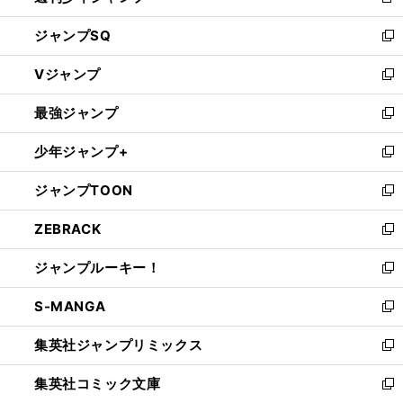
新
し
ジャンプSQ
い
新
ウ
し
Vジャンプ
ィ
い
新
ン
ウ
し
最強ジャンプ
ド
ィ
い
新
ウ
ン
ウ
し
少年ジャンプ+
で
ド
ィ
い
新
開
ウ
ン
ウ
し
ジャンプTOON
く
で
ド
ィ
い
新
開
ウ
ン
ウ
し
ZEBRACK
く
で
ド
ィ
い
新
開
ウ
ン
ウ
し
ジャンプルーキー！
く
で
ド
ィ
い
新
開
ウ
ン
ウ
し
S-MANGA
く
で
ド
ィ
い
新
開
ウ
ン
ウ
し
集英社ジャンプリミックス
く
で
ド
ィ
い
新
開
ウ
ン
ウ
し
集英社コミック文庫
く
で
ド
ィ
い
新
開