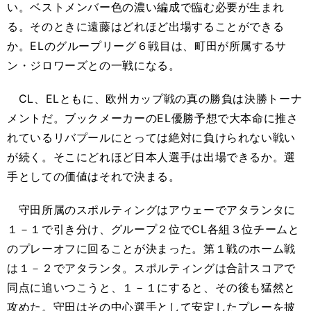
い。ベストメンバー色の濃い編成で臨む必要が生まれ
る。そのときに遠藤はどれほど出場することができる
か。ELのグループリーグ６戦目は、町田が所属するサ
ン・ジロワーズとの一戦になる。
CL、ELともに、欧州カップ戦の真の勝負は決勝トーナ
メントだ。ブックメーカーのEL優勝予想で大本命に推さ
れているリバプールにとっては絶対に負けられない戦い
が続く。そこにどれほど日本人選手は出場できるか。選
手としての価値はそれで決まる。
守田所属のスポルティングはアウェーでアタランタに
１－１で引き分け、グループ２位でCL各組３位チームと
のプレーオフに回ることが決まった。第１戦のホーム戦
は１－２でアタランタ。スポルティングは合計スコアで
同点に追いつこうと、１－１にすると、その後も猛然と
攻めた。守田はその中心選手として安定したプレーを披