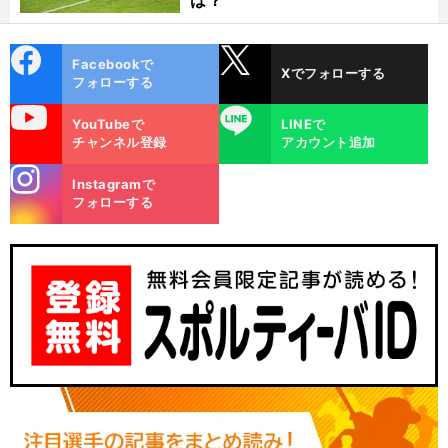
は？
cebo
X
Facebookで
Xでフォローする
ok
フォローする
uTube
LINE
YouTubeで
LINEで
チャンネル登録
アカウント追加
stagra
Instagramで
m
フォローする