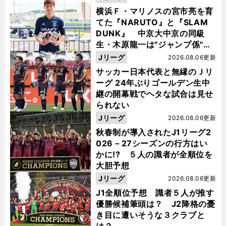
横浜Ｆ・マリノスの宮市亮を育
てた『NARUTO』と『SLAM
DUNK』 中京大中京の同級
生・木原龍一は"ジャンプ係"だ
った
Jリーグ
2026.08.06更新
サッカー日本代表と無縁のＪリ
ーグ 24年ぶりゴールデン生中
継の開幕戦でヘタな試合は見せ
られない
Jリーグ
2026.08.06更新
秋春制が導入されたJ1リーグ2
026－27シーズンの行方はい
かに!? ５人の識者が全順位を
大胆予想
Jリーグ
2026.08.06更新
J1全順位予想 識者５人が推す
優勝候補筆頭は？ J2降格の憂
き目に遭いそうな３クラブと