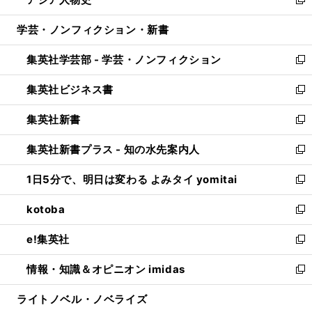
ド
ィ
い
新
開
ウ
ン
ウ
し
学芸・ノンフィクション・新書
く
で
ド
ィ
い
開
ウ
ン
ウ
集英社学芸部 - 学芸・ノンフィクション
く
で
ド
ィ
新
開
ウ
ン
し
集英社ビジネス書
く
で
ド
い
新
開
ウ
ウ
し
集英社新書
く
で
ィ
い
新
開
ン
ウ
し
集英社新書プラス - 知の水先案内人
く
ド
ィ
い
新
ウ
ン
ウ
し
1日5分で、明日は変わる よみタイ yomitai
で
ド
ィ
い
新
開
ウ
ン
ウ
し
kotoba
く
で
ド
ィ
い
新
開
ウ
ン
ウ
し
e!集英社
く
で
ド
ィ
い
新
開
ウ
ン
ウ
し
情報・知識＆オピニオン imidas
く
で
ド
ィ
い
新
開
ウ
ン
ウ
し
ライトノベル・ノベライズ
く
で
ド
ィ
い