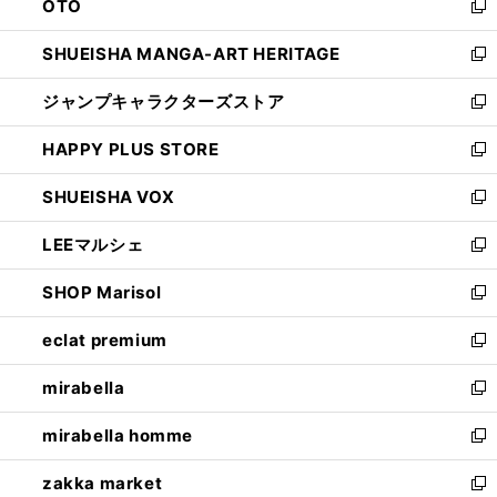
OTO
で
ド
新
開
ウ
し
SHUEISHA MANGA-ART HERITAGE
く
で
い
新
開
ウ
し
ジャンプキャラクターズストア
く
ィ
い
新
ン
ウ
し
HAPPY PLUS STORE
ド
ィ
い
新
ウ
ン
ウ
し
SHUEISHA VOX
で
ド
ィ
い
新
開
ウ
ン
ウ
し
LEEマルシェ
く
で
ド
ィ
い
新
開
ウ
ン
ウ
し
SHOP Marisol
く
で
ド
ィ
い
新
開
ウ
ン
ウ
し
eclat premium
く
で
ド
ィ
い
新
開
ウ
ン
ウ
し
mirabella
く
で
ド
ィ
い
新
開
ウ
ン
ウ
し
mirabella homme
く
で
ド
ィ
い
新
開
ウ
ン
ウ
し
zakka market
く
で
ド
ィ
い
新