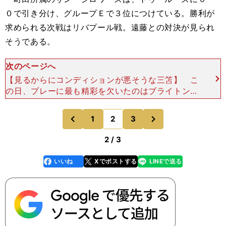
０で引き分け、グループＥで３位につけている。勝利が
求められる次戦はリバプール戦。遠藤との対決が見られ
そうである。
次のページへ
【見るからにコンディションが悪そうな三笘】 こ
の日、プレーに最も精彩を欠いたのはブライトンの
三笘薫だろう。 AEKアテネとのアウェー戦に先発
した三笘。日本代表戦のために帰国したがケガのた
次
1
2
3
のページへ
のページへ
め試合をせ
前
2 / 3
いいね
Xでポストする
LINEで送る
line
faceboo
x
k