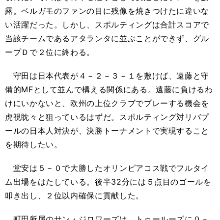
露。ベルガモのファンの目に残像を焼きつけたに違いな
い活躍だった。しかし、スポルティングは合計スコアで
当該チームであるアタランタに並ぶことができず、グル
ープＤで２位に終わる。
守田は日本代表が４－２－３－１を敷けば、遠藤と守
備的MFとして並んで構える関係にある。遠藤に負けるわ
けにいかないと、欧州の上位クラブでプレーする機会を
虎視眈々と狙っているはずだ。スポルティング対リバプ
ールの日本人対決が、決勝トーナメントで実現すること
を期待したい。
堂安は５－０で大勝したオリンピアコス戦でフルタイ
ム出場をはたしている。後半32分には５点目のゴールを
叩き出し、２位以内確保に貢献した。
町田所属のサン・ジロワーズは、トゥールーズに０－