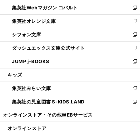
開
ウ
ン
ウ
集英社Webマガジン コバルト
く
で
ド
ィ
新
開
ウ
ン
し
集英社オレンジ文庫
く
で
ド
い
新
開
ウ
ウ
し
シフォン文庫
く
で
ィ
い
新
開
ン
ウ
し
ダッシュエックス文庫公式サイト
く
ド
ィ
い
新
ウ
ン
ウ
し
JUMP j-BOOKS
で
ド
ィ
い
新
開
ウ
ン
ウ
し
キッズ
く
で
ド
ィ
い
開
ウ
ン
ウ
集英社みらい文庫
く
で
ド
ィ
新
開
ウ
ン
し
集英社の児童図書 S-KIDS.LAND
く
で
ド
い
新
開
ウ
ウ
し
オンラインストア・
その他WEBサービス
く
で
ィ
い
開
ン
ウ
オンラインストア
く
ド
ィ
ウ
ン