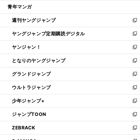
ウ
ン
ウ
し
青年マンガ
く
で
ド
ィ
い
開
ウ
ン
ウ
週刊ヤングジャンプ
く
で
ド
ィ
新
開
ウ
ン
し
ヤングジャンプ定期購読デジタル
く
で
ド
い
新
開
ウ
ウ
し
ヤンジャン！
く
で
ィ
い
新
開
ン
ウ
し
となりのヤングジャンプ
く
ド
ィ
い
新
ウ
ン
ウ
し
グランドジャンプ
で
ド
ィ
い
新
開
ウ
ン
ウ
し
ウルトラジャンプ
く
で
ド
ィ
い
新
開
ウ
ン
ウ
し
少年ジャンプ+
く
で
ド
ィ
い
新
開
ウ
ン
ウ
し
ジャンプTOON
く
で
ド
ィ
い
新
開
ウ
ン
ウ
し
ZEBRACK
く
で
ド
ィ
い
新
開
ウ
ン
ウ
し