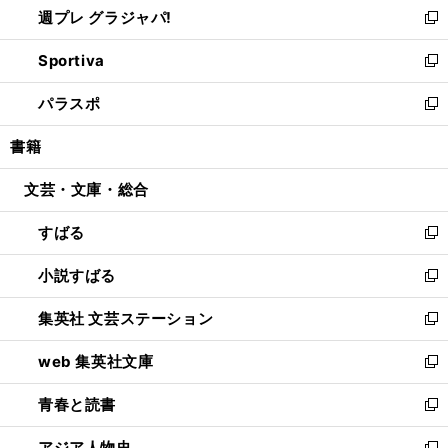
週プレ グラジャパ!
く
で
ィ
い
新
開
ン
ウ
し
Sportiva
く
ド
ィ
い
新
ウ
ン
ウ
し
パラスポ
で
ド
ィ
い
新
開
ウ
ン
ウ
し
書籍
く
で
ド
ィ
い
開
ウ
ン
ウ
文芸・文庫・総合
く
で
ド
ィ
開
ウ
ン
すばる
く
で
ド
新
開
ウ
し
小説すばる
く
で
い
新
開
ウ
し
集英社 文芸ステーション
く
ィ
い
新
ン
ウ
し
web 集英社文庫
ド
ィ
い
新
ウ
ン
ウ
し
青春と読書
で
ド
ィ
い
新
開
ウ
ン
ウ
し
アジア人物史
く
で