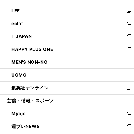
開
ウ
ン
ウ
し
LEE
く
で
ド
ィ
い
新
開
ウ
ン
ウ
し
eclat
く
で
ド
ィ
い
新
開
ウ
ン
ウ
し
T JAPAN
く
で
ド
ィ
い
新
開
ウ
ン
ウ
し
HAPPY PLUS ONE
く
で
ド
ィ
い
新
開
ウ
ン
ウ
し
MEN'S NON-NO
く
で
ド
ィ
い
新
開
ウ
ン
ウ
し
UOMO
く
で
ド
ィ
い
新
開
ウ
ン
ウ
し
集英社オンライン
く
で
ド
ィ
い
新
開
ウ
ン
ウ
し
芸能・情報・スポーツ
く
で
ド
ィ
い
開
ウ
ン
ウ
Myojo
く
で
ド
ィ
新
開
ウ
ン
し
週プレNEWS
く
で
ド
い
新
開
ウ
ウ
し