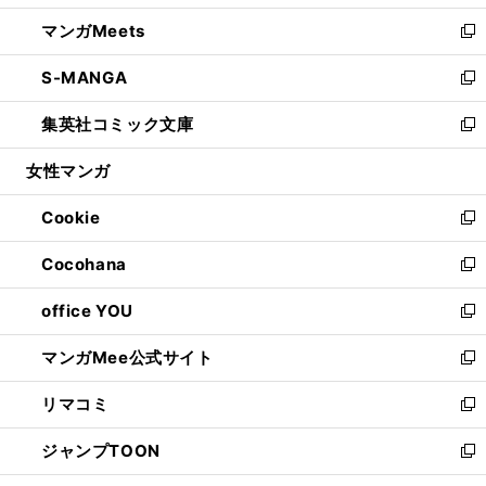
開
ウ
ン
ウ
し
マンガMeets
く
で
ド
ィ
い
新
開
ウ
ン
ウ
し
S-MANGA
く
で
ド
ィ
い
新
開
ウ
ン
ウ
し
集英社コミック文庫
く
で
ド
ィ
い
新
開
ウ
ン
ウ
し
女性マンガ
く
で
ド
ィ
い
開
ウ
ン
ウ
Cookie
く
で
ド
ィ
新
開
ウ
ン
し
Cocohana
く
で
ド
い
新
開
ウ
ウ
し
office YOU
く
で
ィ
い
新
開
ン
ウ
し
マンガMee公式サイト
く
ド
ィ
い
新
ウ
ン
ウ
し
リマコミ
で
ド
ィ
い
新
開
ウ
ン
ウ
し
ジャンプTOON
く
で
ド
ィ
い
新
開
ウ
ン
ウ
し