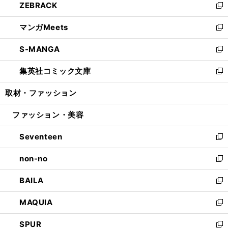
ZEBRACK
く
で
ド
ィ
い
新
開
ウ
ン
ウ
し
マンガMeets
く
で
ド
ィ
い
新
開
ウ
ン
ウ
し
S-MANGA
く
で
ド
ィ
い
新
開
ウ
ン
ウ
し
集英社コミック文庫
く
で
ド
ィ
い
新
開
ウ
ン
ウ
し
取材・ファッション
く
で
ド
ィ
い
開
ウ
ン
ウ
ファッション・美容
く
で
ド
ィ
開
ウ
ン
Seventeen
く
で
ド
新
開
ウ
し
non-no
く
で
い
新
開
ウ
し
BAILA
く
ィ
い
新
ン
ウ
し
MAQUIA
ド
ィ
い
新
ウ
ン
ウ
し
SPUR
で
ド
ィ
い
新