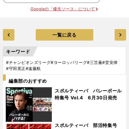
Googleの「優先ソース」について
一覧に戻る
キーワード
#チャンピオンズリーグ
#ヨーロッパリーグ
#三笘薫
#堂安律
#守田英正
#遠藤航
編集部のおすすめ
スポルティーバ バレーボール
特集号 Vol.4 6月30日発売
スポルティーバ 部活特集号