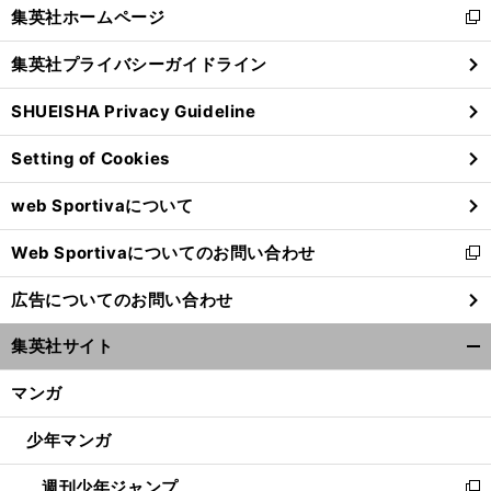
く/
集英社ホームページ
新
閉
し
じ
集英社プライバシーガイドライン
い
る
ウ
SHUEISHA Privacy Guideline
ィ
ン
Setting of Cookies
ド
ウ
web Sportivaについて
で
開
Web Sportivaについてのお問い合わせ
く
新
し
広告についてのお問い合わせ
い
ウ
集英社サイト
ィ
開
ン
く/
マンガ
ド
閉
ウ
じ
少年マンガ
で
る
開
週刊少年ジャンプ
く