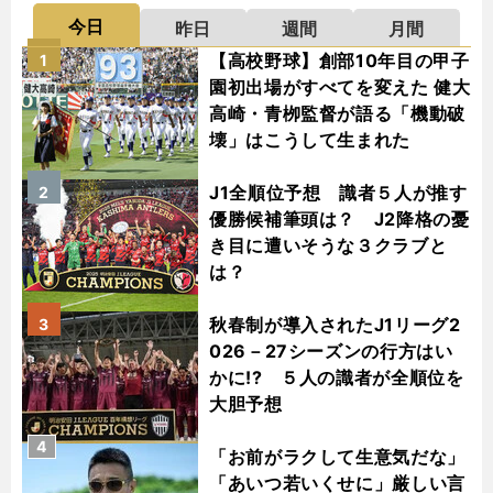
今日
昨日
週間
月間
【高校野球】創部10年目の甲子
1
園初出場がすべてを変えた 健大
高崎・青栁監督が語る「機動破
壊」はこうして生まれた
J1全順位予想 識者５人が推す
2
優勝候補筆頭は？ J2降格の憂
き目に遭いそうな３クラブと
は？
秋春制が導入されたJ1リーグ2
3
026－27シーズンの行方はい
かに!? ５人の識者が全順位を
大胆予想
4
「お前がラクして生意気だな」
「あいつ若いくせに」厳しい言