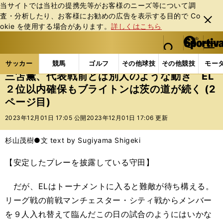
当サイトでは当社の提携先等がお客様のニーズ等について調
査・分析したり、お客様にお勧めの広告を表⽰する⽬的で Co
閉じ
okie を使⽤する場合があります。
詳しくはこちら
る
マイペ
web Sportiva (webスポルティーバ)
検索
メニュ
we
ー
サッカーの記事一覧
海外サッカー
海外サッカー
b
ジ
サッカー
競馬
ゴルフ
その他球技
その他競技
モー
ス
三笘薫、代表戦前とは別人のような動き EL
ポ
２位以内確保もブライトンは茨の道が続く (2
ル
ページ目)
テ
ィ
2023年12月01日 17:05 公開
2023年12月01日 17:06 更新
ー
バ
杉山茂樹●文 text by Sugiyama Shigeki
【安定したプレーを披露している守田】
だが、ELはトーナメントに入ると難敵が待ち構える。
リーグ戦の前戦マンチェスター・シティ戦からメンバー
を９人入れ替えて臨んだこの日の試合のようにはいかな