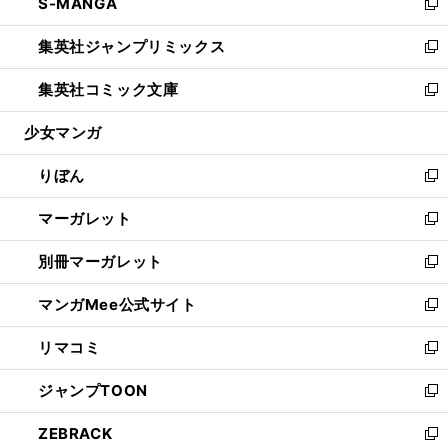
S-MANGA
く
で
ド
ィ
い
新
開
ウ
ン
ウ
し
集英社ジャンプリミックス
く
で
ド
ィ
い
新
開
ウ
ン
ウ
し
集英社コミック文庫
く
で
ド
ィ
い
新
開
ウ
ン
ウ
し
少女マンガ
く
で
ド
ィ
い
開
ウ
ン
ウ
りぼん
く
で
ド
ィ
新
開
ウ
ン
し
マーガレット
く
で
ド
い
新
開
ウ
ウ
し
別冊マーガレット
く
で
ィ
い
新
開
ン
ウ
し
マンガMee公式サイト
く
ド
ィ
い
新
ウ
ン
ウ
し
リマコミ
で
ド
ィ
い
新
開
ウ
ン
ウ
し
ジャンプTOON
く
で
ド
ィ
い
新
開
ウ
ン
ウ
し
ZEBRACK
く
で
ド
ィ
い
新