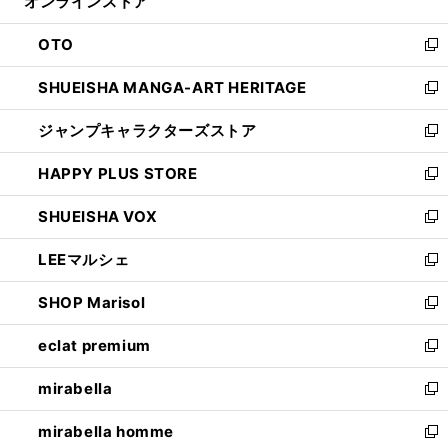
オンラインストア
く
ド
ィ
ウ
ン
OTO
で
ド
新
開
ウ
し
SHUEISHA MANGA-ART HERITAGE
く
で
い
新
開
ウ
し
ジャンプキャラクターズストア
く
ィ
い
新
ン
ウ
し
HAPPY PLUS STORE
ド
ィ
い
新
ウ
ン
ウ
し
SHUEISHA VOX
で
ド
ィ
い
新
開
ウ
ン
ウ
し
LEEマルシェ
く
で
ド
ィ
い
新
開
ウ
ン
ウ
し
SHOP Marisol
く
で
ド
ィ
い
新
開
ウ
ン
ウ
し
eclat premium
く
で
ド
ィ
い
新
開
ウ
ン
ウ
し
mirabella
く
で
ド
ィ
い
新
開
ウ
ン
ウ
し
mirabella homme
く
で
ド
ィ
い
新