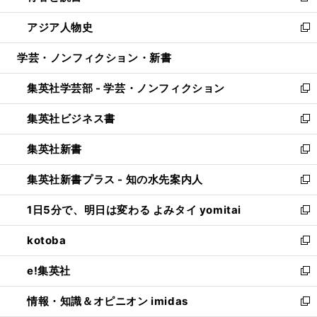
開
ウ
ン
ウ
し
アジア人物史
く
で
ド
ィ
い
新
開
ウ
ン
ウ
し
学芸・ノンフィクション・新書
く
で
ド
ィ
い
開
ウ
ン
ウ
集英社学芸部 - 学芸・ノンフィクション
く
で
ド
ィ
新
開
ウ
ン
し
集英社ビジネス書
く
で
ド
い
新
開
ウ
ウ
し
集英社新書
く
で
ィ
い
新
開
ン
ウ
し
集英社新書プラス - 知の水先案内人
く
ド
ィ
い
新
ウ
ン
ウ
し
1日5分で、明日は変わる よみタイ yomitai
で
ド
ィ
い
新
開
ウ
ン
ウ
し
kotoba
く
で
ド
ィ
い
新
開
ウ
ン
ウ
し
e!集英社
く
で
ド
ィ
い
新
開
ウ
ン
ウ
し
情報・知識＆オピニオン imidas
く
で
ド
ィ
い
新
開
ウ