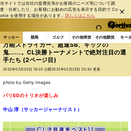
当サイトでは当社の提携先等がお客様のニーズ等について調
査・分析したり、お客様にお勧めの広告を表⽰する⽬的で Co
閉じ
okie を使⽤する場合があります。
詳しくはこちら
る
マイペ
web Sportiva (webスポルティーバ)
検索
メニュ
we
ー
サッカーの記事一覧
海外サッカー
海外サッカー
b
ジ
サッカー
競馬
ゴルフ
その他球技
その他競技
モー
ス
万能ストライカー、超速SB、キックの
ポ
鬼......。CL決勝トーナメントで絶対注目の選
ル
手たち (2ページ目)
テ
ィ
2022年02月05日 18:20 公開
2022年02月25日 20:30 更新
ー
バ
photo by Getty Images
パリSGのトリオが楽しみ
中山 淳（サッカージャーナリスト）