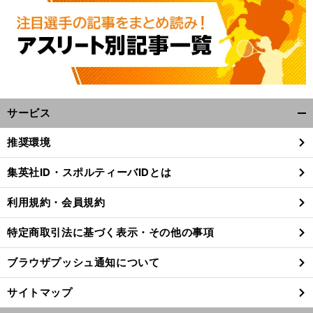
前
へ
サービス
開
く/
推奨環境
閉
じ
集英社ID・スポルティーバIDとは
る
利用規約・会員規約
特定商取引法に基づく表示・その他の事項
ブラウザプッシュ通知について
サイトマップ