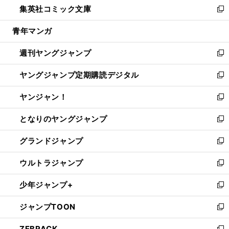
集英社コミック文庫
く
で
ド
ィ
い
新
開
ウ
ン
ウ
し
青年マンガ
く
で
ド
ィ
い
開
ウ
ン
ウ
週刊ヤングジャンプ
く
で
ド
ィ
新
開
ウ
ン
し
ヤングジャンプ定期購読デジタル
く
で
ド
い
新
開
ウ
ウ
し
ヤンジャン！
く
で
ィ
い
新
開
ン
ウ
し
となりのヤングジャンプ
く
ド
ィ
い
新
ウ
ン
ウ
し
グランドジャンプ
で
ド
ィ
い
新
開
ウ
ン
ウ
し
ウルトラジャンプ
く
で
ド
ィ
い
新
開
ウ
ン
ウ
し
少年ジャンプ+
く
で
ド
ィ
い
新
開
ウ
ン
ウ
し
ジャンプTOON
く
で
ド
ィ
い
新
開
ウ
ン
ウ
し
ZEBRACK
く
で