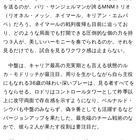
を送るのが、パリ・サンジェルマンが誇るMNMトリオ
（リオネル・メッシ、ネイマール、キリアン・エムバ
ペ）だろう。ネイマールの戦列復帰も目前に迫ってお
り、どのような局面でも打開できる圧倒的な個の力を持
つ３人が、美しいハーモニーを奏でられるのか。それを
見るだけでも、試合を見るワクワク感は止まらない。
中盤は、キャリア最高の充実期とも言える状態のル
カ・モドリッチが最注目。周りを生かしながら自ら主役
にもなれる36歳の味わい深いプレーは、見る者すべてを
うならせる。ロドリはコントロールタワーとして昨季以
上に攻守両面で存在感を示すようになり、ベルナルド・
シウバも中盤のみならず、偽９番としても活躍するなど
バージョンアップを果たした。最先端のチーム戦術のな
かで、彼ら２人が果たす役割は要注目だ。