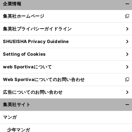
企業情報
開
く/
集英社ホームページ
新
閉
し
じ
集英社プライバシーガイドライン
い
る
ウ
SHUEISHA Privacy Guideline
ィ
ン
Setting of Cookies
ド
ウ
web Sportivaについて
で
開
Web Sportivaについてのお問い合わせ
く
新
し
広告についてのお問い合わせ
い
ウ
集英社サイト
ィ
開
ン
く/
マンガ
ド
閉
ウ
じ
少年マンガ
で