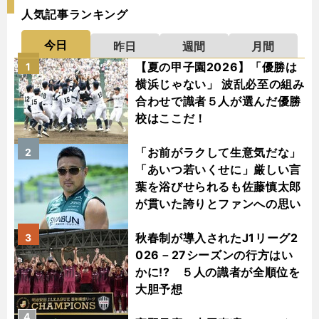
人気記事ランキング
今日
昨日
週間
月間
【夏の甲子園2026】「優勝は
1
横浜じゃない」 波乱必至の組み
合わせで識者５人が選んだ優勝
校はここだ！
「お前がラクして生意気だな」
2
「あいつ若いくせに」厳しい言
葉を浴びせられるも佐藤慎太郎
が貫いた誇りとファンへの思い
秋春制が導入されたJ1リーグ2
3
026－27シーズンの行方はい
かに!? ５人の識者が全順位を
大胆予想
4