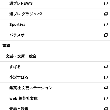
週プレNEWS
く
で
ド
い
新
開
ウ
ウ
し
週プレ グラジャパ!
く
で
ィ
い
新
開
ン
ウ
し
Sportiva
く
ド
ィ
い
新
ウ
ン
ウ
し
パラスポ
で
ド
ィ
い
新
開
ウ
ン
ウ
し
書籍
く
で
ド
ィ
い
開
ウ
ン
ウ
文芸・文庫・総合
く
で
ド
ィ
開
ウ
ン
すばる
く
で
ド
新
開
ウ
し
小説すばる
く
で
い
新
開
ウ
し
集英社 文芸ステーション
く
ィ
い
新
ン
ウ
し
web 集英社文庫
ド
ィ
い
新
ウ
ン
ウ
し
青春と読書
で
ド
ィ
い
新