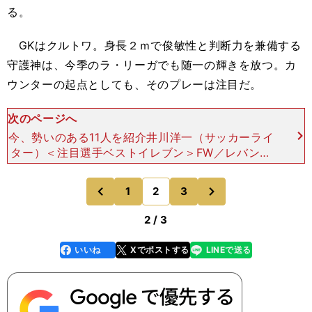
る。
GKはクルトワ。身長２ｍで俊敏性と判断力を兼備する
守護神は、今季のラ・リーガでも随一の輝きを放つ。カ
ウンターの起点としても、そのプレーは注目だ。
次のページへ
今、勢いのある11人を紹介井川洋一（サッカーライ
ター）＜注目選手ベストイレブン＞FW／レバンド
フスキ（バイエルン）、ハラー（アヤックス） M
F／アデイェミ（ザルツブルク）、ペドロ・ゴンサ
次
1
2
3
のページへ
のページへ
ウベス（スポ
前
2 / 3
いいね
Xでポストする
LINEで送る
line
faceboo
x
k