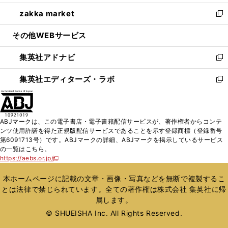
開
ウ
ン
ウ
し
zakka market
く
で
ド
ィ
い
新
開
ウ
ン
ウ
し
その他WEBサービス
く
で
ド
ィ
い
開
ウ
ン
ウ
集英社アドナビ
く
で
ド
ィ
新
開
ウ
ン
し
集英社エディターズ・ラボ
く
で
ド
い
新
開
ウ
ウ
し
く
で
ィ
い
開
ン
ウ
ABJマークは、この電子書店・電子書籍配信サービスが、著作権者からコンテ
く
ド
ィ
ンツ使用許諾を得た正規版配信サービスであることを示す登録商標（登録番号
ウ
ン
第6091713号）です。ABJマークの詳細、ABJマークを掲示しているサービス
で
ド
の一覧はこちら。
開
ウ
https://aebs.or.jp/
新
く
で
し
い
開
本ホームページに記載の文章・画像・写真などを無断で複製するこ
ウ
く
とは法律で禁じられています。全ての著作権は株式会社 集英社に帰
ィ
属します。
ン
ド
© SHUEISHA Inc. All Rights Reserved.
ウ
で