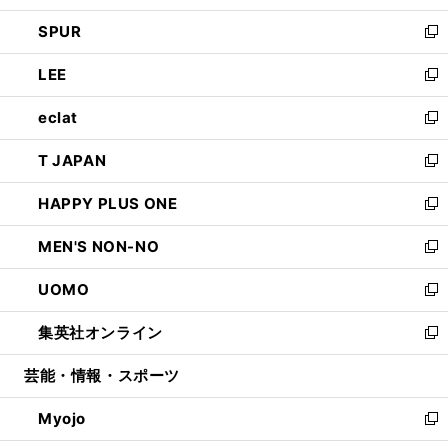
ウ
ン
ウ
し
SPUR
で
ド
ィ
い
新
開
ウ
ン
ウ
し
LEE
く
で
ド
ィ
い
新
開
ウ
ン
ウ
し
eclat
く
で
ド
ィ
い
新
開
ウ
ン
ウ
し
T JAPAN
く
で
ド
ィ
い
新
開
ウ
ン
ウ
し
HAPPY PLUS ONE
く
で
ド
ィ
い
新
開
ウ
ン
ウ
し
MEN'S NON-NO
く
で
ド
ィ
い
新
開
ウ
ン
ウ
し
UOMO
く
で
ド
ィ
い
新
開
ウ
ン
ウ
し
集英社オンライン
く
で
ド
ィ
い
新
開
ウ
ン
ウ
し
芸能・情報・スポーツ
く
で
ド
ィ
い
開
ウ
ン
ウ
Myojo
く
で
ド
ィ
新
開
ウ
ン
し