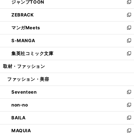
ジャンプTOON
く
で
ド
ィ
い
新
開
ウ
ン
ウ
し
ZEBRACK
く
で
ド
ィ
い
新
開
ウ
ン
ウ
し
マンガMeets
く
で
ド
ィ
い
新
開
ウ
ン
ウ
し
S-MANGA
く
で
ド
ィ
い
新
開
ウ
ン
ウ
し
集英社コミック文庫
く
で
ド
ィ
い
新
開
ウ
ン
ウ
し
取材・ファッション
く
で
ド
ィ
い
開
ウ
ン
ウ
ファッション・美容
く
で
ド
ィ
開
ウ
ン
Seventeen
く
で
ド
新
開
ウ
し
non-no
く
で
い
新
開
ウ
し
BAILA
く
ィ
い
新
ン
ウ
し
MAQUIA
ド
ィ
い
新