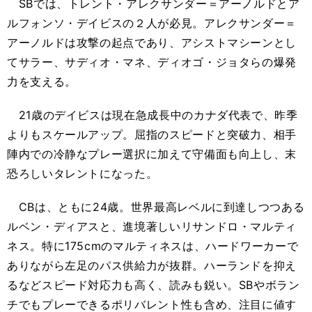
SBでは、トレント・アレクサンダー＝アーノルドとア
ルフォンソ・デイビスの２人が必見。アレクサンダー＝
アーノルドは攻撃の起点であり、アシストマシーンとし
てサラー、サディオ・マネ、ディオゴ・ジョタらの爆発
力を支える。
21歳のデイビスは現在急成長中のカナダ代表で、昨季
よりもスケールアップ。屈指のスピードと突破力、相手
陣内での冷静なプレー選択に加えて守備面も向上し、末
恐ろしいタレントになった。
CBは、ともに24歳。世界最高レベルに到達しつつある
ルベン・ディアスと、進境著しいリサンドロ・マルティ
ネス。特に175cmのマルティネスは、ハードワーカーで
ありながら左足のパス供給力が抜群。ハーランドを抑え
るなどスピード対応力も高く、読みも鋭い。SBやボラン
チでもプレーできるポリバレント性も含め、注目に値す