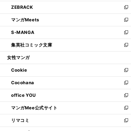
開
ウ
ン
ウ
し
ZEBRACK
く
で
ド
ィ
い
新
開
ウ
ン
ウ
し
マンガMeets
く
で
ド
ィ
い
新
開
ウ
ン
ウ
し
S-MANGA
く
で
ド
ィ
い
新
開
ウ
ン
ウ
し
集英社コミック文庫
く
で
ド
ィ
い
新
開
ウ
ン
ウ
し
女性マンガ
く
で
ド
ィ
い
開
ウ
ン
ウ
Cookie
く
で
ド
ィ
新
開
ウ
ン
し
Cocohana
く
で
ド
い
新
開
ウ
ウ
し
office YOU
く
で
ィ
い
新
開
ン
ウ
し
マンガMee公式サイト
く
ド
ィ
い
新
ウ
ン
ウ
し
リマコミ
で
ド
ィ
い
新
開
ウ
ン
ウ
し