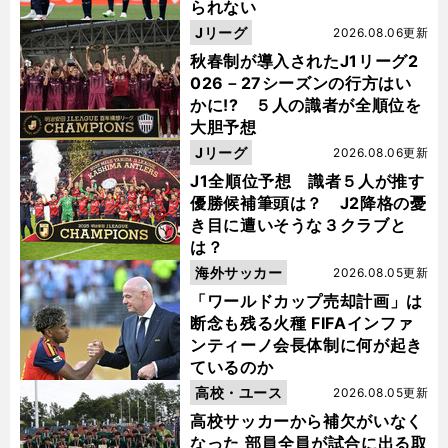
られない
Jリーグ
2026.08.06更新
秋春制が導入されたJ1リーグ2
026－27シーズンの行方はい
かに!? ５人の識者が全順位を
大胆予想
Jリーグ
2026.08.06更新
J1全順位予想 識者５人が推す
優勝候補筆頭は？ J2降格の憂
き目に遭いそうな３クラブと
は？
海外サッカー
2026.08.05更新
「ワールドカップ売却計画」は
断念も残る火種 FIFAインファ
ンティーノ会長体制に何が起き
ているのか
高校・ユース
2026.08.05更新
高校サッカーから補欠がいなく
なった 部員全員が試合に出る取