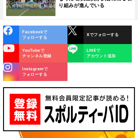
り組みが進んでいる
cebo
X
Facebookで
Xでフォローする
ok
フォローする
uTube
LINE
YouTubeで
LINEで
チャンネル登録
アカウント追加
stagra
Instagramで
m
フォローする