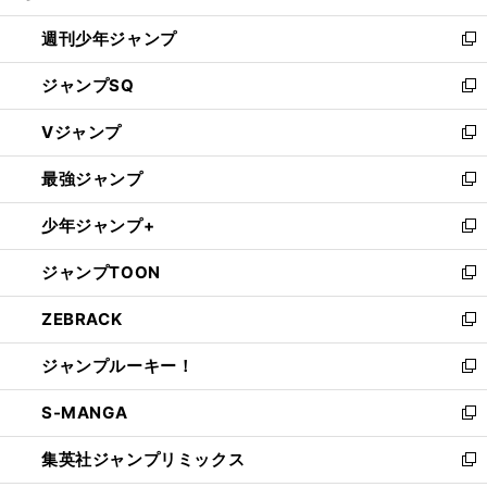
る
開
週刊少年ジャンプ
く
新
し
ジャンプSQ
い
新
ウ
し
Vジャンプ
ィ
い
新
ン
ウ
し
最強ジャンプ
ド
ィ
い
新
ウ
ン
ウ
し
少年ジャンプ+
で
ド
ィ
い
新
開
ウ
ン
ウ
し
ジャンプTOON
く
で
ド
ィ
い
新
開
ウ
ン
ウ
し
ZEBRACK
く
で
ド
ィ
い
新
開
ウ
ン
ウ
し
ジャンプルーキー！
く
で
ド
ィ
い
新
開
ウ
ン
ウ
し
S-MANGA
く
で
ド
ィ
い
新
開
ウ
ン
ウ
し
集英社ジャンプリミックス
く
で
ド
ィ
い
新
開
ウ
ン
ウ
し