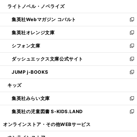
ン
ウ
し
ライトノベル・ノベライズ
く
で
ド
ィ
い
開
ウ
ン
ウ
集英社Webマガジン コバルト
く
で
ド
ィ
新
開
ウ
ン
し
集英社オレンジ文庫
く
で
ド
い
新
開
ウ
ウ
し
シフォン文庫
く
で
ィ
い
新
開
ン
ウ
し
ダッシュエックス文庫公式サイト
く
ド
ィ
い
新
ウ
ン
ウ
し
JUMP j-BOOKS
で
ド
ィ
い
新
開
ウ
ン
ウ
し
キッズ
く
で
ド
ィ
い
開
ウ
ン
ウ
集英社みらい文庫
く
で
ド
ィ
新
開
ウ
ン
し
集英社の児童図書 S-KIDS.LAND
く
で
ド
い
新
開
ウ
ウ
し
オンラインストア・
その他WEBサービス
く
で
ィ
い
開
ン
ウ