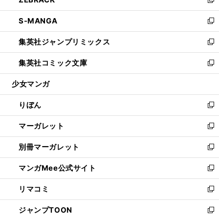
ド
ィ
い
新
開
ウ
ン
ウ
し
S-MANGA
く
で
ド
ィ
い
新
開
ウ
ン
ウ
し
集英社ジャンプリミックス
く
で
ド
ィ
い
新
開
ウ
ン
ウ
し
集英社コミック文庫
く
で
ド
ィ
い
新
開
ウ
ン
ウ
し
少女マンガ
く
で
ド
ィ
い
開
ウ
ン
ウ
りぼん
く
で
ド
ィ
新
開
ウ
ン
し
マーガレット
く
で
ド
い
新
開
ウ
ウ
し
別冊マーガレット
く
で
ィ
い
新
開
ン
ウ
し
マンガMee公式サイト
く
ド
ィ
い
新
ウ
ン
ウ
し
リマコミ
で
ド
ィ
い
新
開
ウ
ン
ウ
し
ジャンプTOON
く
で
ド
ィ
い
新