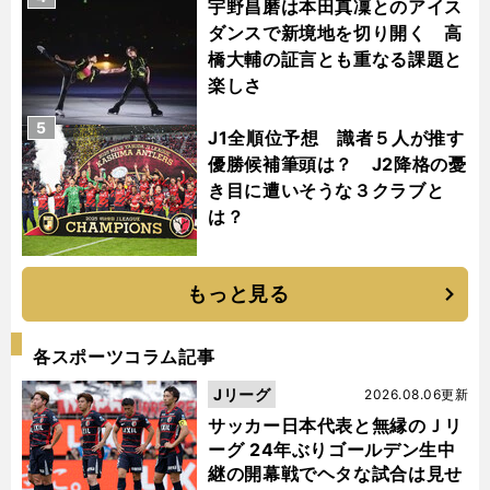
宇野昌磨は本田真凜とのアイス
ダンスで新境地を切り開く 高
橋大輔の証言とも重なる課題と
楽しさ
5
J1全順位予想 識者５人が推す
優勝候補筆頭は？ J2降格の憂
き目に遭いそうな３クラブと
は？
もっと見る
各スポーツコラム記事
Jリーグ
2026.08.06更新
サッカー日本代表と無縁のＪリ
ーグ 24年ぶりゴールデン生中
継の開幕戦でヘタな試合は見せ