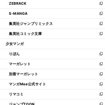
ZEBRACK
く
で
ド
ィ
い
新
開
ウ
ン
ウ
し
S-MANGA
く
で
ド
ィ
い
新
開
ウ
ン
ウ
し
集英社ジャンプリミックス
く
で
ド
ィ
い
新
開
ウ
ン
ウ
し
集英社コミック文庫
く
で
ド
ィ
い
新
開
ウ
ン
ウ
し
少女マンガ
く
で
ド
ィ
い
開
ウ
ン
ウ
りぼん
く
で
ド
ィ
新
開
ウ
ン
し
マーガレット
く
で
ド
い
新
開
ウ
ウ
し
別冊マーガレット
く
で
ィ
い
新
開
ン
ウ
し
マンガMee公式サイト
く
ド
ィ
い
新
ウ
ン
ウ
し
リマコミ
で
ド
ィ
い
新
開
ウ
ン
ウ
し
ジャンプTOON
く
で
ド
ィ
い