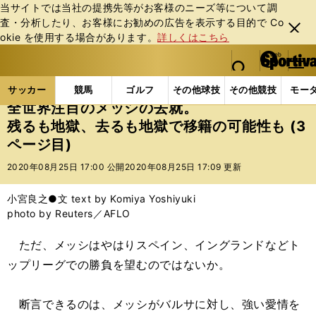
当サイトでは当社の提携先等がお客様のニーズ等について調
査・分析したり、お客様にお勧めの広告を表⽰する⽬的で Co
閉じ
okie を使⽤する場合があります。
詳しくはこちら
る
マイペ
web Sportiva (webスポルティーバ)
検索
メニュ
we
ー
サッカーの記事一覧
海外サッカー
海外サッカー
b
ジ
サッカー
競馬
ゴルフ
その他球技
その他競技
モー
ス
全世界注目のメッシの去就。
ポ
残るも地獄、去るも地獄で移籍の可能性も (3
ル
ページ目)
テ
ィ
2020年08月25日 17:00 公開
2020年08月25日 17:09 更新
ー
バ
小宮良之●文 text by Komiya Yoshiyuki
photo by Reuters／AFLO
ただ、メッシはやはりスペイン、イングランドなどト
ップリーグでの勝負を望むのではないか。
断言できるのは、メッシがバルサに対し、強い愛情を