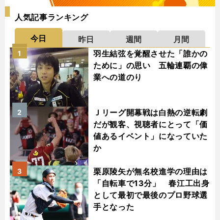
人気記事ランキング
今日
昨日
週間
月間
羽生結弦を覚醒させた「誰かの
1
ために」の思い 五輪連覇の偉
業への道のり
Ｊリーグ開幕戦は白熱の逆転劇
2
だが観客、視聴者にとって「価
値あるイベント」になっていた
か
栗原陵矢が無名校進学の理由は
3
「自転車で13分」 春江工出身
として最初で最後のプロ野球選
手となった