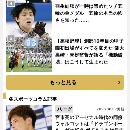
4
羽生結弦が一時は諦めたソチ五
輪の金メダル「五輪の本当の怖
さを知った......」
5
【高校野球】創部10年目の甲子
園初出場がすべてを変えた 健大
高崎・青栁監督が語る「機動破
壊」はこうして生まれた
もっと見る
各スポーツコラム記事
Jリーグ
2026.08.07更新
宮市亮のアーセナル時代の同僚
ウォルコットは『ドラゴンボー