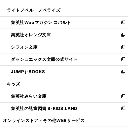
開
ウ
ン
ウ
し
ライトノベル・ノベライズ
く
で
ド
ィ
い
開
ウ
ン
ウ
集英社Webマガジン コバルト
く
で
ド
ィ
新
開
ウ
ン
し
集英社オレンジ文庫
く
で
ド
い
新
開
ウ
ウ
し
シフォン文庫
く
で
ィ
い
新
開
ン
ウ
し
ダッシュエックス文庫公式サイト
く
ド
ィ
い
新
ウ
ン
ウ
し
JUMP j-BOOKS
で
ド
ィ
い
新
開
ウ
ン
ウ
し
キッズ
く
で
ド
ィ
い
開
ウ
ン
ウ
集英社みらい文庫
く
で
ド
ィ
新
開
ウ
ン
し
集英社の児童図書 S-KIDS.LAND
く
で
ド
い
新
開
ウ
ウ
し
オンラインストア・
その他WEBサービス
く
で
ィ
い
開
ン
ウ