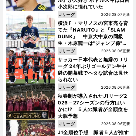
ル』が大好き ポドルスキは日向
小次郎に憧れていた
Jリーグ
2026.08.07更新
横浜Ｆ・マリノスの宮市亮を育
てた『NARUTO』と『SLAM
DUNK』 中京大中京の同級
生・木原龍一は"ジャンプ係"だ
った
Jリーグ
2026.08.06更新
サッカー日本代表と無縁のＪリ
ーグ 24年ぶりゴールデン生中
継の開幕戦でヘタな試合は見せ
られない
Jリーグ
2026.08.06更新
秋春制が導入されたJ1リーグ2
026－27シーズンの行方はい
かに!? ５人の識者が全順位を
大胆予想
Jリーグ
2026.08.06更新
J1全順位予想 識者５人が推す