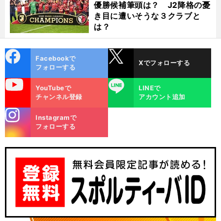
優勝候補筆頭は？ J2降格の憂
き目に遭いそうな３クラブと
は？
cebo
X
Facebookで
Xでフォローする
ok
フォローする
uTube
LINE
YouTubeで
LINEで
チャンネル登録
アカウント追加
stagra
Instagramで
m
フォローする