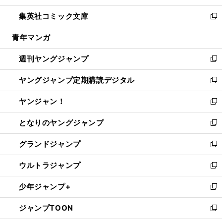
開
ウ
ン
ウ
し
集英社コミック文庫
く
で
ド
ィ
い
新
開
ウ
ン
ウ
し
青年マンガ
く
で
ド
ィ
い
開
ウ
ン
ウ
週刊ヤングジャンプ
く
で
ド
ィ
新
開
ウ
ン
し
ヤングジャンプ定期購読デジタル
く
で
ド
い
新
開
ウ
ウ
し
ヤンジャン！
く
で
ィ
い
新
開
ン
ウ
し
となりのヤングジャンプ
く
ド
ィ
い
新
ウ
ン
ウ
し
グランドジャンプ
で
ド
ィ
い
新
開
ウ
ン
ウ
し
ウルトラジャンプ
く
で
ド
ィ
い
新
開
ウ
ン
ウ
し
少年ジャンプ+
く
で
ド
ィ
い
新
開
ウ
ン
ウ
し
ジャンプTOON
く
で
ド
ィ
い
新
開
ウ
ン
ウ
し