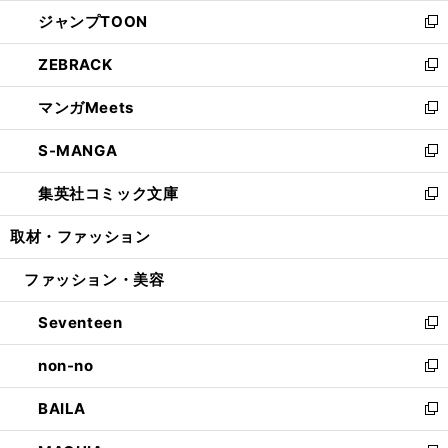
ウ
ン
ウ
し
ジャンプTOON
く
で
ド
ィ
い
新
開
ウ
ン
ウ
し
ZEBRACK
く
で
ド
ィ
い
新
開
ウ
ン
ウ
し
マンガMeets
く
で
ド
ィ
い
新
開
ウ
ン
ウ
し
S-MANGA
く
で
ド
ィ
い
新
開
ウ
ン
ウ
し
集英社コミック文庫
く
で
ド
ィ
い
新
開
ウ
ン
ウ
し
取材・ファッション
く
で
ド
ィ
い
開
ウ
ン
ウ
ファッション・美容
く
で
ド
ィ
開
ウ
ン
Seventeen
く
で
ド
新
開
ウ
し
non-no
く
で
い
新
開
ウ
し
BAILA
く
ィ
い
新
ン
ウ
し