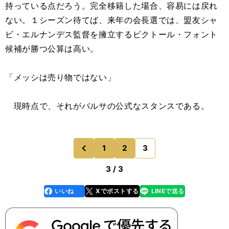
持っている点だろう。完全移籍した場合、容易には戻れ
ない。１シーズン待てば、来年の会長選では、盟友シャ
ビ・エルナンデス監督を擁立するビクトール・フォント
候補が勝つ公算は高い。
「メッシは売り物ではない」
現時点で、それがバルサの公式なスタンスである。
1
2
3
のページへ
前
3 / 3
いいね
Xでポストする
LINEで送る
line
faceboo
x
k