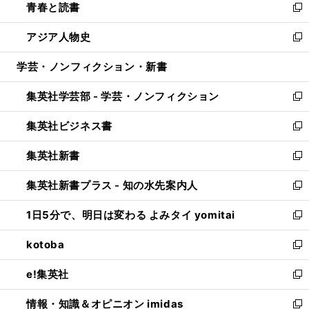
青春と読書
で
ド
ィ
い
新
開
ウ
ン
ウ
し
アジア人物史
く
で
ド
ィ
い
新
開
ウ
ン
ウ
し
学芸・ノンフィクション・新書
く
で
ド
ィ
い
開
ウ
ン
ウ
集英社学芸部 - 学芸・ノンフィクション
く
で
ド
ィ
新
開
ウ
ン
し
集英社ビジネス書
く
で
ド
い
新
開
ウ
ウ
し
集英社新書
く
で
ィ
い
新
開
ン
ウ
し
集英社新書プラス - 知の水先案内人
く
ド
ィ
い
新
ウ
ン
ウ
し
1日5分で、明日は変わる よみタイ yomitai
で
ド
ィ
い
新
開
ウ
ン
ウ
し
kotoba
く
で
ド
ィ
い
新
開
ウ
ン
ウ
し
e!集英社
く
で
ド
ィ
い
新
開
ウ
ン
ウ
し
情報・知識＆オピニオン imidas
く
で
ド
ィ
い
新