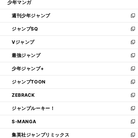
少年マンガ
で
バ
。
る
イエルンを欧州の頂点に導いた新名将フリック
新機軸戦法の正体
開
週刊少年ジャンプ
く
新
し
ジャンプSQ
い
新
ウ
し
Vジャンプ
ィ
い
新
ン
ウ
し
最強ジャンプ
ド
ィ
い
新
ウ
ン
ウ
し
少年ジャンプ+
で
ド
ィ
い
新
開
ウ
ン
ウ
し
ジャンプTOON
く
で
ド
ィ
い
新
開
ウ
ン
ウ
し
ZEBRACK
く
で
ド
ィ
い
新
開
ウ
ン
ウ
し
ジャンプルーキー！
く
で
ド
ィ
い
新
開
ウ
ン
ウ
し
S-MANGA
く
で
ド
ィ
い
新
開
ウ
ン
ウ
し
集英社ジャンプリミックス
く
で
ド
ィ
い
新