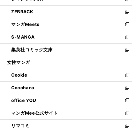
新
開
ウ
ン
ウ
し
ZEBRACK
く
で
ド
ィ
い
新
開
ウ
ン
ウ
し
マンガMeets
く
で
ド
ィ
い
新
開
ウ
ン
ウ
し
S-MANGA
く
で
ド
ィ
い
新
開
ウ
ン
ウ
し
集英社コミック文庫
く
で
ド
ィ
い
新
開
ウ
ン
ウ
し
女性マンガ
く
で
ド
ィ
い
開
ウ
ン
ウ
Cookie
く
で
ド
ィ
新
開
ウ
ン
し
Cocohana
く
で
ド
い
新
開
ウ
ウ
し
office YOU
く
で
ィ
い
新
開
ン
ウ
し
マンガMee公式サイト
く
ド
ィ
い
新
ウ
ン
ウ
し
リマコミ
で
ド
ィ
い
新
開