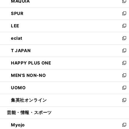
MAQUIA
ド
ィ
い
新
ウ
ン
ウ
し
SPUR
で
ド
ィ
い
新
開
ウ
ン
ウ
し
LEE
く
で
ド
ィ
い
新
開
ウ
ン
ウ
し
eclat
く
で
ド
ィ
い
新
開
ウ
ン
ウ
し
T JAPAN
く
で
ド
ィ
い
新
開
ウ
ン
ウ
し
HAPPY PLUS ONE
く
で
ド
ィ
い
新
開
ウ
ン
ウ
し
MEN'S NON-NO
く
で
ド
ィ
い
新
開
ウ
ン
ウ
し
UOMO
く
で
ド
ィ
い
新
開
ウ
ン
ウ
し
集英社オンライン
く
で
ド
ィ
い
新
開
ウ
ン
ウ
し
芸能・情報・スポーツ
く
で
ド
ィ
い
開
ウ
ン
ウ
Myojo
く
で
ド
ィ
新