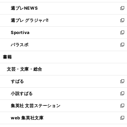
開
ウ
ン
し
週プレNEWS
く
で
ド
い
新
開
ウ
ウ
し
週プレ グラジャパ!
く
で
ィ
い
新
開
ン
ウ
し
Sportiva
く
ド
ィ
い
新
ウ
ン
ウ
し
パラスポ
で
ド
ィ
い
新
開
ウ
ン
ウ
し
書籍
く
で
ド
ィ
い
開
ウ
ン
ウ
文芸・文庫・総合
く
で
ド
ィ
開
ウ
ン
すばる
く
で
ド
新
開
ウ
し
小説すばる
く
で
い
新
開
ウ
し
集英社 文芸ステーション
く
ィ
い
新
ン
ウ
し
web 集英社文庫
ド
ィ
い
新
ウ
ン
ウ
し