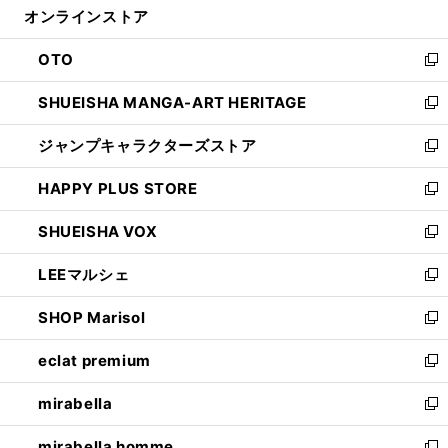
オンラインストア
く
ド
ィ
ウ
ン
OTO
で
ド
新
開
ウ
し
SHUEISHA MANGA-ART HERITAGE
く
で
い
新
開
ウ
し
ジャンプキャラクターズストア
く
ィ
い
新
ン
ウ
し
HAPPY PLUS STORE
ド
ィ
い
新
ウ
ン
ウ
し
SHUEISHA VOX
で
ド
ィ
い
新
開
ウ
ン
ウ
し
LEEマルシェ
く
で
ド
ィ
い
新
開
ウ
ン
ウ
し
SHOP Marisol
く
で
ド
ィ
い
新
開
ウ
ン
ウ
し
eclat premium
く
で
ド
ィ
い
新
開
ウ
ン
ウ
し
mirabella
く
で
ド
ィ
い
新
開
ウ
ン
ウ
し
mirabella homme
く
で
ド