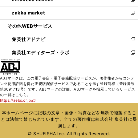
ィ
い
新
開
ウ
ン
ウ
し
zakka market
く
で
ド
ィ
い
新
開
ウ
ン
ウ
し
その他WEBサービス
く
で
ド
ィ
い
開
ウ
ン
ウ
集英社アドナビ
く
で
ド
ィ
新
開
ウ
ン
し
集英社エディターズ・ラボ
く
で
ド
い
新
開
ウ
ウ
し
く
で
ィ
い
開
ン
ウ
ABJマークは、この電子書店・電子書籍配信サービスが、著作権者からコンテ
く
ド
ィ
ンツ使用許諾を得た正規版配信サービスであることを示す登録商標（登録番号
ウ
ン
第6091713号）です。ABJマークの詳細、ABJマークを掲示しているサービス
で
ド
の一覧はこちら。
開
ウ
https://aebs.or.jp/
新
く
で
し
い
開
本ホームページに記載の文章・画像・写真などを無断で複製するこ
ウ
く
とは法律で禁じられています。全ての著作権は株式会社 集英社に帰
ィ
属します。
ン
ド
© SHUEISHA Inc. All Rights Reserved.
ウ