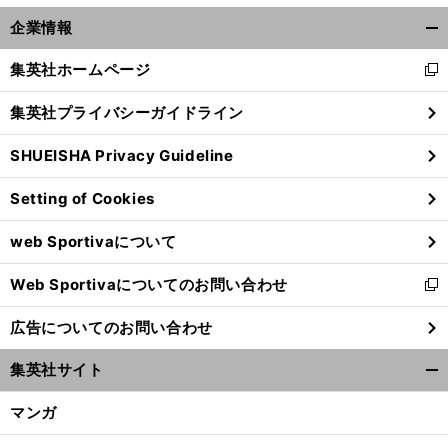
企業情報
開
く/
集英社ホームページ
新
閉
し
じ
集英社プライバシーガイドライン
い
る
ウ
SHUEISHA Privacy Guideline
ィ
ン
Setting of Cookies
ド
ウ
web Sportivaについて
で
開
Web Sportivaについてのお問い合わせ
く
新
し
広告についてのお問い合わせ
い
ウ
集英社サイト
ィ
開
ン
く/
マンガ
ド
閉
ウ
じ