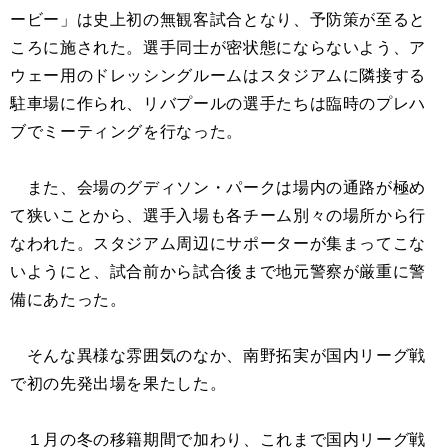
ービー」は史上初の無観客試合となり、予防策が至ると
ころに施された。選手同士が密状態にならないよう、ア
ウェー用のドレッシングルームはスタジアムに隣接する
駐車場に作られ、リバプールの選手たちは臨時のプレハ
ブでミーティングを行なった。
また、会場のグディソン・パークは場内の通路が極め
て狭いことから、選手入場も各チーム別々の場所から行
なわれた。スタジアム周辺にサポーターが集まってこな
いようにと、試合前から試合後まで地元警察が厳重に警
備にあたった。
そんな異様な雰囲気のなか、南野拓実が国内リーグ戦
で初の先発出場を果たした。
１月の冬の移籍期間で加わり、これまで国内リーグ戦