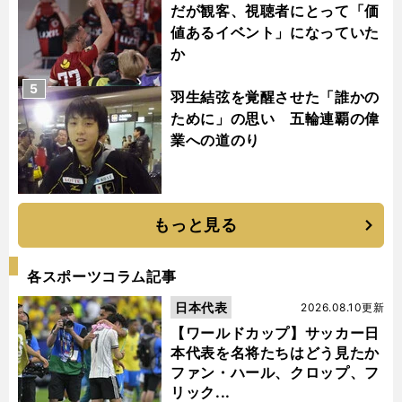
だが観客、視聴者にとって「価
値あるイベント」になっていた
か
5
羽生結弦を覚醒させた「誰かの
ために」の思い 五輪連覇の偉
業への道のり
もっと見る
各スポーツコラム記事
日本代表
2026.08.10更新
【ワールドカップ】サッカー日
本代表を名将たちはどう見たか
ファン・ハール、クロップ、フ
リック...