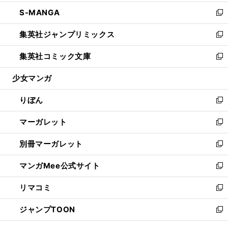
開
ウ
ン
ウ
し
S-MANGA
く
で
ド
ィ
い
新
開
ウ
ン
ウ
し
集英社ジャンプリミックス
く
で
ド
ィ
い
新
開
ウ
ン
ウ
し
集英社コミック文庫
く
で
ド
ィ
い
新
開
ウ
ン
ウ
し
少女マンガ
く
で
ド
ィ
い
開
ウ
ン
ウ
りぼん
く
で
ド
ィ
新
開
ウ
ン
し
マーガレット
く
で
ド
い
新
開
ウ
ウ
し
別冊マーガレット
く
で
ィ
い
新
開
ン
ウ
し
マンガMee公式サイト
く
ド
ィ
い
新
ウ
ン
ウ
し
リマコミ
で
ド
ィ
い
新
開
ウ
ン
ウ
し
ジャンプTOON
く
で
ド
ィ
い
新
開
ウ
ン
ウ
し