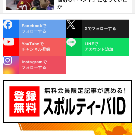
か
cebo
X
Facebookで
Xでフォローする
ok
フォローする
uTube
LINE
YouTubeで
LINEで
チャンネル登録
アカウント追加
stagra
Instagramで
m
フォローする