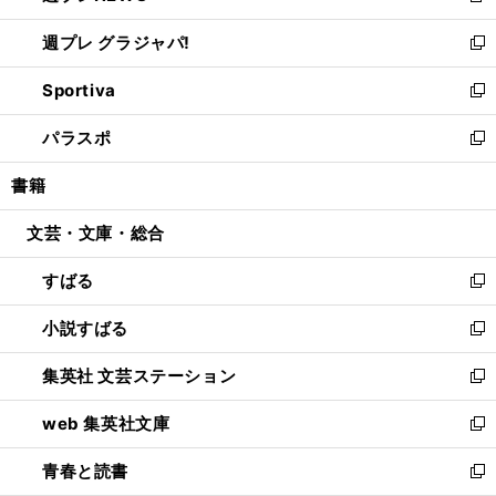
開
ウ
ウ
し
週プレ グラジャパ!
く
で
ィ
い
新
開
ン
ウ
し
Sportiva
く
ド
ィ
い
新
ウ
ン
ウ
し
パラスポ
で
ド
ィ
い
新
開
ウ
ン
ウ
し
書籍
く
で
ド
ィ
い
開
ウ
ン
ウ
文芸・文庫・総合
く
で
ド
ィ
開
ウ
ン
すばる
く
で
ド
新
開
ウ
し
小説すばる
く
で
い
新
開
ウ
し
集英社 文芸ステーション
く
ィ
い
新
ン
ウ
し
web 集英社文庫
ド
ィ
い
新
ウ
ン
ウ
し
青春と読書
で
ド
ィ
い
新
開
ウ