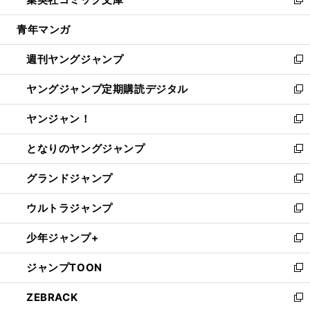
ド
ィ
い
新
開
ウ
ン
ウ
し
青年マンガ
く
で
ド
ィ
い
開
ウ
ン
ウ
週刊ヤングジャンプ
く
で
ド
ィ
新
開
ウ
ン
し
ヤングジャンプ定期購読デジタル
く
で
ド
い
新
開
ウ
ウ
し
ヤンジャン！
く
で
ィ
い
新
開
ン
ウ
し
となりのヤングジャンプ
く
ド
ィ
い
新
ウ
ン
ウ
し
グランドジャンプ
で
ド
ィ
い
新
開
ウ
ン
ウ
し
ウルトラジャンプ
く
で
ド
ィ
い
新
開
ウ
ン
ウ
し
少年ジャンプ+
く
で
ド
ィ
い
新
開
ウ
ン
ウ
し
ジャンプTOON
く
で
ド
ィ
い
新
開
ウ
ン
ウ
し
ZEBRACK
く
で
ド
ィ
い
新