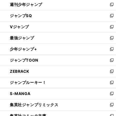
週刊少年ジャンプ
く
新
し
ジャンプSQ
い
新
ウ
し
Vジャンプ
ィ
い
新
ン
ウ
し
最強ジャンプ
ド
ィ
い
新
ウ
ン
ウ
し
少年ジャンプ+
で
ド
ィ
い
新
開
ウ
ン
ウ
し
ジャンプTOON
く
で
ド
ィ
い
新
開
ウ
ン
ウ
し
ZEBRACK
く
で
ド
ィ
い
新
開
ウ
ン
ウ
し
ジャンプルーキー！
く
で
ド
ィ
い
新
開
ウ
ン
ウ
し
S-MANGA
く
で
ド
ィ
い
新
開
ウ
ン
ウ
し
集英社ジャンプリミックス
く
で
ド
ィ
い
新
開
ウ
ン
ウ
し
集英社コミック文庫
く
で