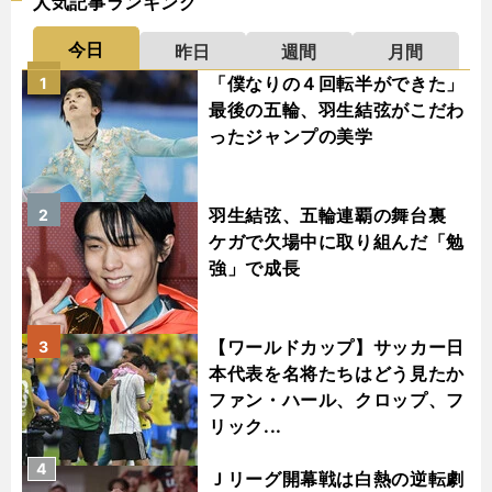
人気記事ランキング
今日
昨日
週間
月間
「僕なりの４回転半ができた」
1
最後の五輪、羽生結弦がこだわ
ったジャンプの美学
羽生結弦、五輪連覇の舞台裏
2
ケガで欠場中に取り組んだ「勉
強」で成長
【ワールドカップ】サッカー日
3
本代表を名将たちはどう見たか
ファン・ハール、クロップ、フ
リック...
4
Ｊリーグ開幕戦は白熱の逆転劇