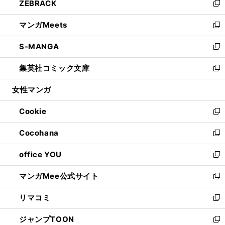
ZEBRACK
く
で
ド
ィ
い
新
開
ウ
ン
ウ
し
マンガMeets
く
で
ド
ィ
い
新
開
ウ
ン
ウ
し
S-MANGA
く
で
ド
ィ
い
新
開
ウ
ン
ウ
し
集英社コミック文庫
く
で
ド
ィ
い
新
開
ウ
ン
ウ
し
女性マンガ
く
で
ド
ィ
い
開
ウ
ン
ウ
Cookie
く
で
ド
ィ
新
開
ウ
ン
し
Cocohana
く
で
ド
い
新
開
ウ
ウ
し
office YOU
く
で
ィ
い
新
開
ン
ウ
し
マンガMee公式サイト
く
ド
ィ
い
新
ウ
ン
ウ
し
リマコミ
で
ド
ィ
い
新
開
ウ
ン
ウ
し
ジャンプTOON
く
で
ド
ィ
い
新