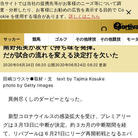
当サイトでは当社の提携先等がお客様のニーズ等について調
査・分析したり、お客様にお勧めの広告を表⽰する⽬的で Co
閉じ
okie を使⽤する場合があります。
詳しくはこちら
る
マイペ
web Sportiva (webスポルティーバ)
検索
メニュ
we
ー
サッカーの記事一覧
海外サッカー
海外サッカー
b
ジ
サッカー
競馬
ゴルフ
その他球技
その他競技
モー
ス
南野拓実が攻守で持ち味を発揮。
ポ
だが試合の流れを変える決定打を欠いた
ル
テ
2020年06月24日 06:20 公開
2020年06月24日 06:22 更新
ィ
ー
田嶋コウスケ●取材・文 text by Tajima Kosuke
バ
photo by Getty Images
異例尽くしのダービーとなった。
新型コロナウイルスの感染拡大を受け、プレミアリー
グは３月13日に中断が決定。約３カ月の中断期間を経
て、リバプールは６月21日にリーグ再開初戦となるエバ