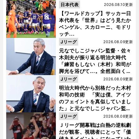
日本代表
2026.08.10更新
【ワールドカップ】サッカー日
本代表を「世界」はどう見たか
ベンゲル、スカローニ、モドリ
ッチ...
Jリーグ
2026.08.09更新
元なでしこジャパン監督・佐々
木則夫が振り返る明治大時代
「練習もしない（木村）和司が
脚光を浴びて...。全然面白くな
い４年間でした」
Jリーグ
2026.08.09更新
明治大時代から別格だった木村
和司の技術 「実は僕、アイツ
のフェイントを真似していまし
た」と元なでしこジャパン監
督・佐々木則夫
Jリーグ
2026.08.08更新
Ｊリーグ開幕戦は白熱の逆転劇
だが観客、視聴者にとって「価
値あるイベント」になっていた