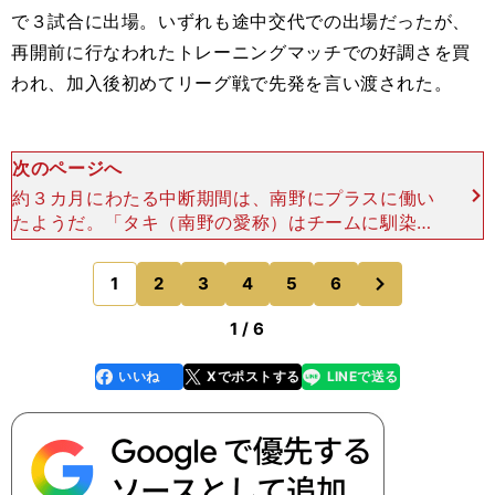
で３試合に出場。いずれも途中交代での出場だったが、
再開前に行なわれたトレーニングマッチでの好調さを買
われ、加入後初めてリーグ戦で先発を言い渡された。
次のページへ
約３カ月にわたる中断期間は、南野にプラスに働い
たようだ。「タキ（南野の愛称）はチームに馴染ん
だ。言葉の不便さがあり、みんなから好かれようと
もしていた入団後の３週間と比べると、大きく変わ
次
1
2
3
4
5
6
のページへ
った」とユルゲン
1 / 6
いいね
Xでポストする
LINEで送る
line
faceboo
x
k