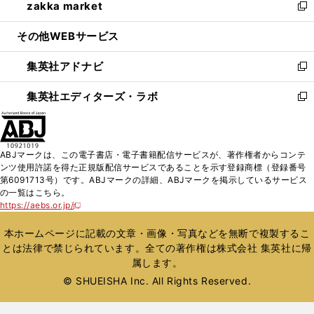
zakka market
く
で
ド
ィ
い
新
開
ウ
ン
ウ
し
その他WEBサービス
く
で
ド
ィ
い
開
ウ
ン
ウ
集英社アドナビ
く
で
ド
ィ
新
開
ウ
ン
し
集英社エディターズ・ラボ
く
で
ド
い
新
開
ウ
ウ
し
く
で
ィ
い
開
ン
ウ
ABJマークは、この電子書店・電子書籍配信サービスが、著作権者からコンテ
く
ド
ィ
ンツ使用許諾を得た正規版配信サービスであることを示す登録商標（登録番号
ウ
ン
第6091713号）です。ABJマークの詳細、ABJマークを掲示しているサービス
で
ド
の一覧はこちら。
開
ウ
https://aebs.or.jp/
新
く
で
し
い
開
本ホームページに記載の文章・画像・写真などを無断で複製するこ
ウ
く
とは法律で禁じられています。全ての著作権は株式会社 集英社に帰
ィ
属します。
ン
ド
© SHUEISHA Inc. All Rights Reserved.
ウ
で
開