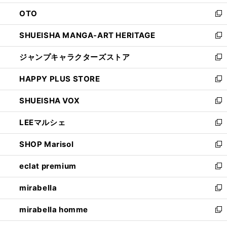
ウ
ン
OTO
で
ド
新
開
ウ
し
SHUEISHA MANGA-ART HERITAGE
く
で
い
新
開
ウ
し
ジャンプキャラクターズストア
く
ィ
い
新
ン
ウ
し
HAPPY PLUS STORE
ド
ィ
い
新
ウ
ン
ウ
し
SHUEISHA VOX
で
ド
ィ
い
新
開
ウ
ン
ウ
し
LEEマルシェ
く
で
ド
ィ
い
新
開
ウ
ン
ウ
し
SHOP Marisol
く
で
ド
ィ
い
新
開
ウ
ン
ウ
し
eclat premium
く
で
ド
ィ
い
新
開
ウ
ン
ウ
し
mirabella
く
で
ド
ィ
い
新
開
ウ
ン
ウ
し
mirabella homme
く
で
ド
ィ
い
新
開
ウ
ン
ウ
し