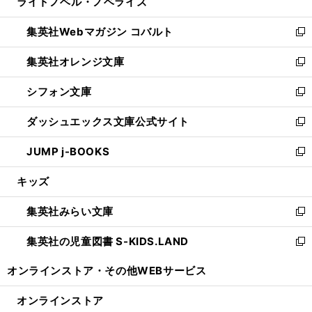
ライトノベル・ノベライズ
く
で
ド
ィ
い
開
ウ
ン
ウ
集英社Webマガジン コバルト
く
で
ド
ィ
新
開
ウ
ン
し
集英社オレンジ文庫
く
で
ド
い
新
開
ウ
ウ
し
シフォン文庫
く
で
ィ
い
新
開
ン
ウ
し
ダッシュエックス文庫公式サイト
く
ド
ィ
い
新
ウ
ン
ウ
し
JUMP j-BOOKS
で
ド
ィ
い
新
開
ウ
ン
ウ
し
キッズ
く
で
ド
ィ
い
開
ウ
ン
ウ
集英社みらい文庫
く
で
ド
ィ
新
開
ウ
ン
し
集英社の児童図書 S-KIDS.LAND
く
で
ド
い
新
開
ウ
ウ
し
オンラインストア・
その他WEBサービス
く
で
ィ
い
開
ン
ウ
オンラインストア
く
ド
ィ