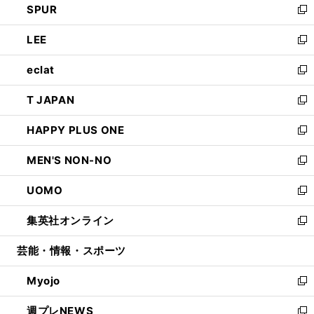
SPUR
で
ド
ィ
い
新
開
ウ
ン
ウ
し
LEE
く
で
ド
ィ
い
新
開
ウ
ン
ウ
し
eclat
く
で
ド
ィ
い
新
開
ウ
ン
ウ
し
T JAPAN
く
で
ド
ィ
い
新
開
ウ
ン
ウ
し
HAPPY PLUS ONE
く
で
ド
ィ
い
新
開
ウ
ン
ウ
し
MEN'S NON-NO
く
で
ド
ィ
い
新
開
ウ
ン
ウ
し
UOMO
く
で
ド
ィ
い
新
開
ウ
ン
ウ
し
集英社オンライン
く
で
ド
ィ
い
新
開
ウ
ン
ウ
し
芸能・情報・スポーツ
く
で
ド
ィ
い
開
ウ
ン
ウ
Myojo
く
で
ド
ィ
新
開
ウ
ン
し
週プレNEWS
く
で
ド
い
新