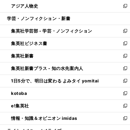
ン
ウ
し
アジア人物史
く
で
ド
ィ
い
新
開
ウ
ン
ウ
し
学芸・ノンフィクション・新書
く
で
ド
ィ
い
開
ウ
ン
ウ
集英社学芸部 - 学芸・ノンフィクション
く
で
ド
ィ
新
開
ウ
ン
し
集英社ビジネス書
く
で
ド
い
新
開
ウ
ウ
し
集英社新書
く
で
ィ
い
新
開
ン
ウ
し
集英社新書プラス - 知の水先案内人
く
ド
ィ
い
新
ウ
ン
ウ
し
1日5分で、明日は変わる よみタイ yomitai
で
ド
ィ
い
新
開
ウ
ン
ウ
し
kotoba
く
で
ド
ィ
い
新
開
ウ
ン
ウ
し
e!集英社
く
で
ド
ィ
い
新
開
ウ
ン
ウ
し
情報・知識＆オピニオン imidas
く
で
ド
ィ
い
新
開
ウ
ン
ウ
し