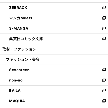
開
ウ
ン
ウ
し
ZEBRACK
く
で
ド
ィ
い
新
開
ウ
ン
ウ
し
マンガMeets
く
で
ド
ィ
い
新
開
ウ
ン
ウ
し
S-MANGA
く
で
ド
ィ
い
新
開
ウ
ン
ウ
し
集英社コミック文庫
く
で
ド
ィ
い
新
開
ウ
ン
ウ
し
取材・ファッション
く
で
ド
ィ
い
開
ウ
ン
ウ
ファッション・美容
く
で
ド
ィ
開
ウ
ン
Seventeen
く
で
ド
新
開
ウ
し
non-no
く
で
い
新
開
ウ
し
BAILA
く
ィ
い
新
ン
ウ
し
MAQUIA
ド
ィ
い
新
ウ
ン
ウ
し