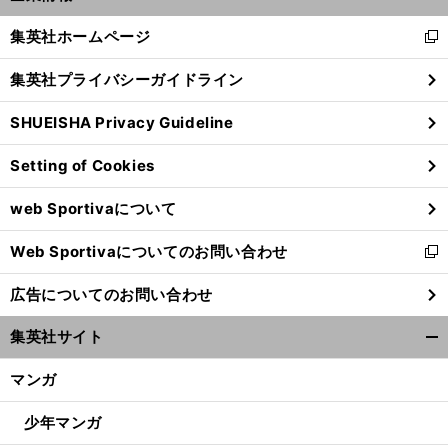
開
へ
く/
集英社ホームページ
新
閉
し
じ
集英社プライバシーガイドライン
い
る
ウ
SHUEISHA Privacy Guideline
ィ
ン
Setting of Cookies
ド
ウ
web Sportivaについて
で
開
Web Sportivaについてのお問い合わせ
く
新
し
広告についてのお問い合わせ
い
ウ
集英社サイト
ィ
開
ン
く/
マンガ
ド
閉
ウ
じ
少年マンガ
で
る
開