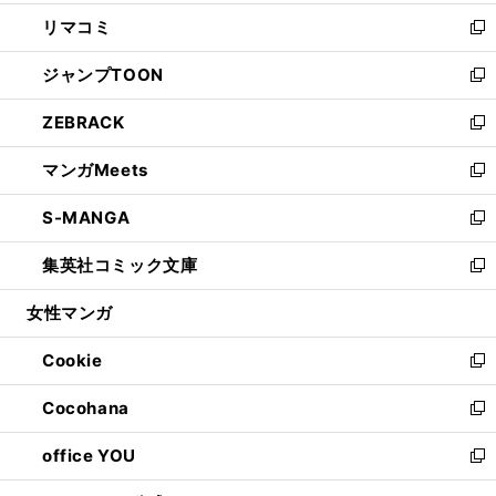
ウ
ン
ウ
し
リマコミ
で
ド
ィ
い
新
開
ウ
ン
ウ
し
ジャンプTOON
く
で
ド
ィ
い
新
開
ウ
ン
ウ
し
ZEBRACK
く
で
ド
ィ
い
新
開
ウ
ン
ウ
し
マンガMeets
く
で
ド
ィ
い
新
開
ウ
ン
ウ
し
S-MANGA
く
で
ド
ィ
い
新
開
ウ
ン
ウ
し
集英社コミック文庫
く
で
ド
ィ
い
新
開
ウ
ン
ウ
し
女性マンガ
く
で
ド
ィ
い
開
ウ
ン
ウ
Cookie
く
で
ド
ィ
新
開
ウ
ン
し
Cocohana
く
で
ド
い
新
開
ウ
ウ
し
office YOU
く
で
ィ
い
新
開
ン
ウ
し