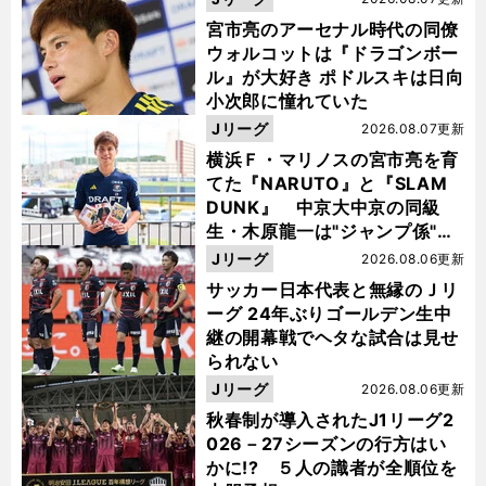
宮市亮のアーセナル時代の同僚
ウォルコットは『ドラゴンボー
ル』が大好き ポドルスキは日向
小次郎に憧れていた
Jリーグ
2026.08.07更新
横浜Ｆ・マリノスの宮市亮を育
てた『NARUTO』と『SLAM
DUNK』 中京大中京の同級
生・木原龍一は"ジャンプ係"だ
った
Jリーグ
2026.08.06更新
サッカー日本代表と無縁のＪリ
ーグ 24年ぶりゴールデン生中
継の開幕戦でヘタな試合は見せ
られない
Jリーグ
2026.08.06更新
秋春制が導入されたJ1リーグ2
026－27シーズンの行方はい
かに!? ５人の識者が全順位を