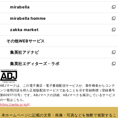
開
ウ
ン
ウ
し
mirabella
く
で
ド
ィ
い
新
開
ウ
ン
ウ
し
mirabella homme
く
で
ド
ィ
い
新
開
ウ
ン
ウ
し
zakka market
く
で
ド
ィ
い
新
開
ウ
ン
ウ
し
その他WEBサービス
く
で
ド
ィ
い
開
ウ
ン
ウ
集英社アドナビ
く
で
ド
ィ
新
開
ウ
ン
し
集英社エディターズ・ラボ
く
で
ド
い
新
開
ウ
ウ
し
く
で
ィ
い
開
ン
ウ
ABJマークは、この電子書店・電子書籍配信サービスが、著作権者からコンテ
く
ド
ィ
ンツ使用許諾を得た正規版配信サービスであることを示す登録商標（登録番号
ウ
ン
第6091713号）です。ABJマークの詳細、ABJマークを掲示しているサービス
で
ド
の一覧はこちら。
開
ウ
https://aebs.or.jp/
新
く
で
し
い
開
本ホームページに記載の文章・画像・写真などを無断で複製するこ