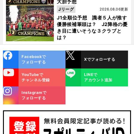
大胆予想
Jリーグ
2026.08.06更新
J1全順位予想 識者５人が推す
優勝候補筆頭は？ J2降格の憂
き目に遭いそうな３クラブと
は？
cebo
X
Facebookで
Xでフォローする
ok
フォローする
uTube
LINE
YouTubeで
LINEで
チャンネル登録
アカウント追加
stagra
Instagramで
m
フォローする