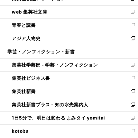
ン
ウ
し
web 集英社文庫
ド
ィ
い
新
ウ
ン
ウ
し
青春と読書
で
ド
ィ
い
新
開
ウ
ン
ウ
し
アジア人物史
く
で
ド
ィ
い
新
開
ウ
ン
ウ
し
学芸・ノンフィクション・新書
く
で
ド
ィ
い
開
ウ
ン
ウ
集英社学芸部 - 学芸・ノンフィクション
く
で
ド
ィ
新
開
ウ
ン
し
集英社ビジネス書
く
で
ド
い
新
開
ウ
ウ
し
集英社新書
く
で
ィ
い
新
開
ン
ウ
し
集英社新書プラス - 知の水先案内人
く
ド
ィ
い
新
ウ
ン
ウ
し
1日5分で、明日は変わる よみタイ yomitai
で
ド
ィ
い
新
開
ウ
ン
ウ
し
kotoba
く
で
ド
ィ
い
新
開
ウ