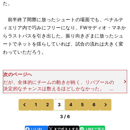
た。
前半終了間際に放ったシュートの場面でも、ペナルテ
ィエリア内で巧みにフリーになり、FWサディオ・マネか
らラストパスを引き出した。振り向きざまに放ったシュ
ートでネットを揺らしていれば、試合の流れは大きく変
わっていただろう。
次のページへ
だが、全体的にチームの動きが鈍く、リバプールの
決定的なチャンスは数えるほどしかなかった。 そ
の要因のひとつになったのが、エバートンのアプロ
ーチだった。 ４人のDFラインは深い位置にとど
次
1
2
3
4
5
6
のページへ
のページへ
まり、相手スペー
前
3 / 6
いいね
Xでポストする
LINEで送る
line
faceboo
x