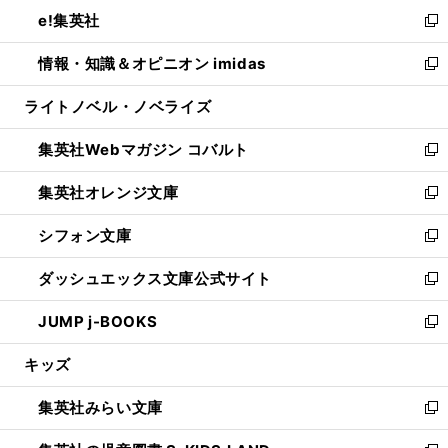
ン
ウ
し
e!集英社
く
で
ド
ィ
い
新
開
ウ
ン
ウ
し
情報・知識＆オピニオン imidas
く
で
ド
ィ
い
新
開
ウ
ン
ウ
し
ライトノベル・ノベライズ
く
で
ド
ィ
い
開
ウ
ン
ウ
集英社Webマガジン コバルト
く
で
ド
ィ
新
開
ウ
ン
し
集英社オレンジ文庫
く
で
ド
い
新
開
ウ
ウ
し
シフォン文庫
く
で
ィ
い
新
開
ン
ウ
し
ダッシュエックス文庫公式サイト
く
ド
ィ
い
新
ウ
ン
ウ
し
JUMP j-BOOKS
で
ド
ィ
い
新
開
ウ
ン
ウ
し
キッズ
く
で
ド
ィ
い
開
ウ
ン
ウ
集英社みらい文庫
く
で
ド
ィ
新
開
ウ
ン
し