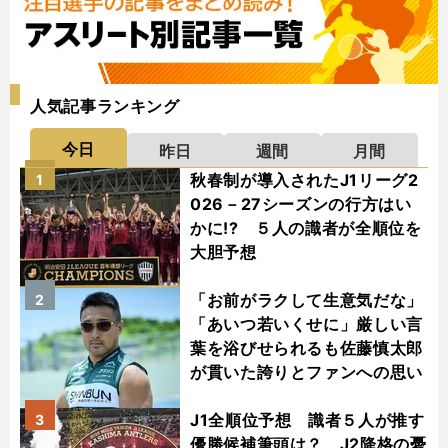
人気記事ランキング
今日
昨日
週間
月間
秋春制が導入されたJ1リーグ2
1
026－27シーズンの行方はい
かに!? ５人の識者が全順位を
大胆予想
「お前がラクして生意気だな」
2
「あいつ若いくせに」厳しい言
葉を浴びせられるも佐藤慎太郎
が貫いた誇りとファンへの思い
J1全順位予想 識者５人が推す
3
優勝候補筆頭は？ J2降格の憂