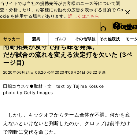
当サイトでは当社の提携先等がお客様のニーズ等について調
査・分析したり、お客様にお勧めの広告を表⽰する⽬的で Co
閉じ
okie を使⽤する場合があります。
詳しくはこちら
る
マイペ
web Sportiva (webスポルティーバ)
検索
メニュ
we
ー
サッカーの記事一覧
海外サッカー
海外サッカー
b
ジ
サッカー
競馬
ゴルフ
その他球技
その他競技
モー
ス
南野拓実が攻守で持ち味を発揮。
ポ
だが試合の流れを変える決定打を欠いた (3ペ
ル
ージ目)
テ
ィ
2020年06月24日 06:20 公開
2020年06月24日 06:22 更新
ー
バ
田嶋コウスケ●取材・文 text by Tajima Kosuke
photo by Getty Images
しかし、キックオフからチーム全体が不調。何かを変
えないといけないと判断したのか、クロップは前半だけ
で南野に交代を命じた。