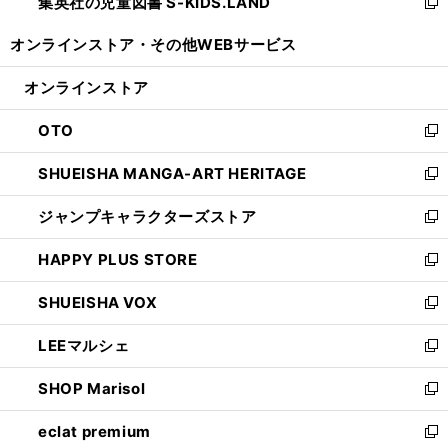
集英社の児童図書 S-KIDS.LAND
く
で
ド
い
新
開
ウ
ウ
し
オンラインストア・
その他WEBサービス
く
で
ィ
い
開
ン
ウ
オンラインストア
く
ド
ィ
ウ
ン
OTO
で
ド
新
開
ウ
し
SHUEISHA MANGA-ART HERITAGE
く
で
い
新
開
ウ
し
ジャンプキャラクターズストア
く
ィ
い
新
ン
ウ
し
HAPPY PLUS STORE
ド
ィ
い
新
ウ
ン
ウ
し
SHUEISHA VOX
で
ド
ィ
い
新
開
ウ
ン
ウ
し
LEEマルシェ
く
で
ド
ィ
い
新
開
ウ
ン
ウ
し
SHOP Marisol
く
で
ド
ィ
い
新
開
ウ
ン
ウ
し
eclat premium
く
で
ド
ィ
い
新