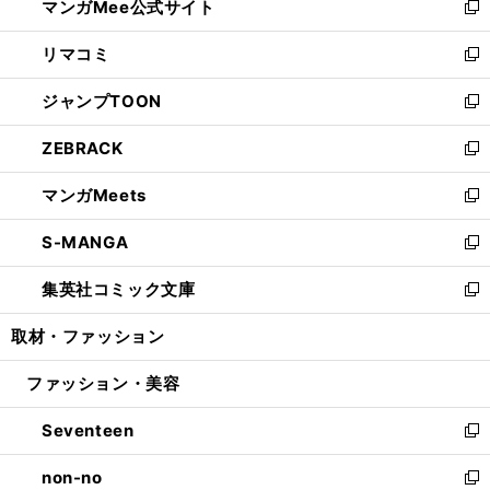
マンガMee公式サイト
く
ド
ィ
い
新
ウ
ン
ウ
し
リマコミ
で
ド
ィ
い
新
開
ウ
ン
ウ
し
ジャンプTOON
く
で
ド
ィ
い
新
開
ウ
ン
ウ
し
ZEBRACK
く
で
ド
ィ
い
新
開
ウ
ン
ウ
し
マンガMeets
く
で
ド
ィ
い
新
開
ウ
ン
ウ
し
S-MANGA
く
で
ド
ィ
い
新
開
ウ
ン
ウ
し
集英社コミック文庫
く
で
ド
ィ
い
新
開
ウ
ン
ウ
し
取材・ファッション
く
で
ド
ィ
い
開
ウ
ン
ウ
ファッション・美容
く
で
ド
ィ
開
ウ
ン
Seventeen
く
で
ド
新
開
ウ
し
non-no
く
で
い
新