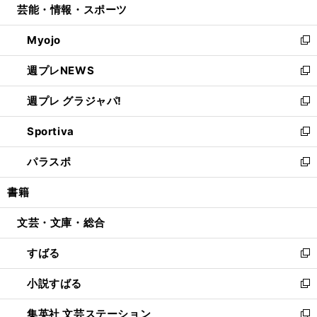
芸能・情報・スポーツ
く
で
ド
ィ
い
開
ウ
ン
ウ
Myojo
く
で
ド
ィ
新
開
ウ
ン
し
週プレNEWS
く
で
ド
い
新
開
ウ
ウ
し
週プレ グラジャパ!
く
で
ィ
い
新
開
ン
ウ
し
Sportiva
く
ド
ィ
い
新
ウ
ン
ウ
し
パラスポ
で
ド
ィ
い
新
開
ウ
ン
ウ
し
書籍
く
で
ド
ィ
い
開
ウ
ン
ウ
文芸・文庫・総合
く
で
ド
ィ
開
ウ
ン
すばる
く
で
ド
新
開
ウ
し
小説すばる
く
で
い
新
開
ウ
し
集英社 文芸ステーション
く
ィ
い
新