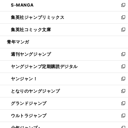
S-MANGA
く
で
ド
ィ
い
新
開
ウ
ン
ウ
し
集英社ジャンプリミックス
く
で
ド
ィ
い
新
開
ウ
ン
ウ
し
集英社コミック文庫
く
で
ド
ィ
い
新
開
ウ
ン
ウ
し
青年マンガ
く
で
ド
ィ
い
開
ウ
ン
ウ
週刊ヤングジャンプ
く
で
ド
ィ
新
開
ウ
ン
し
ヤングジャンプ定期購読デジタル
く
で
ド
い
新
開
ウ
ウ
し
ヤンジャン！
く
で
ィ
い
新
開
ン
ウ
し
となりのヤングジャンプ
く
ド
ィ
い
新
ウ
ン
ウ
し
グランドジャンプ
で
ド
ィ
い
新
開
ウ
ン
ウ
し
ウルトラジャンプ
く
で
ド
ィ
い
新
開
ウ
ン
ウ
し
少年ジャンプ+
く
で