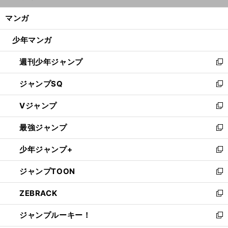
開
ン
く/
マンガ
ド
閉
ウ
じ
少年マンガ
で
る
開
週刊少年ジャンプ
く
新
し
ジャンプSQ
い
新
ウ
し
Vジャンプ
ィ
い
新
ン
ウ
し
最強ジャンプ
ド
ィ
い
新
ウ
ン
ウ
し
少年ジャンプ+
で
ド
ィ
い
新
開
ウ
ン
ウ
し
ジャンプTOON
く
で
ド
ィ
い
新
開
ウ
ン
ウ
し
ZEBRACK
く
で
ド
ィ
い
新
開
ウ
ン
ウ
し
ジャンプルーキー！
く
で
ド
ィ
い
新
開
ウ
ン
ウ
し