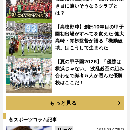
き目に遭いそうな３クラブと
は？
4
【高校野球】創部10年目の甲子
園初出場がすべてを変えた 健大
高崎・青栁監督が語る「機動破
壊」はこうして生まれた
5
【夏の甲子園2026】「優勝は
横浜じゃない」 波乱必至の組み
合わせで識者５人が選んだ優勝
校はここだ！
もっと見る
各スポーツコラム記事
Jリーグ
2026.08.07更新