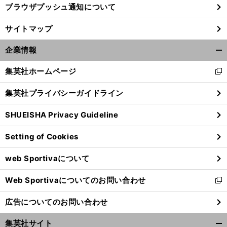
ブラウザプッシュ通知について
サイトマップ
企業情報
開
く/
集英社ホームページ
新
閉
し
じ
集英社プライバシーガイドライン
い
る
ウ
SHUEISHA Privacy Guideline
ィ
ン
Setting of Cookies
ド
前
へ
ウ
web Sportivaについて
で
開
Web Sportivaについてのお問い合わせ
く
新
し
広告についてのお問い合わせ
い
ウ
集英社サイト
ィ