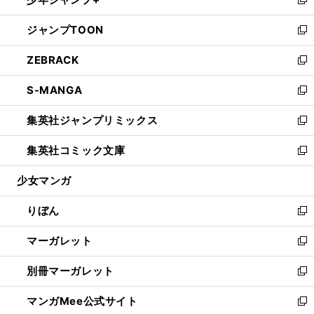
ド
ィ
い
新
開
ウ
ン
ウ
し
ジャンプTOON
く
で
ド
ィ
い
新
開
ウ
ン
ウ
し
ZEBRACK
く
で
ド
ィ
い
新
開
ウ
ン
ウ
し
S-MANGA
く
で
ド
ィ
い
新
開
ウ
ン
ウ
し
集英社ジャンプリミックス
く
で
ド
ィ
い
新
開
ウ
ン
ウ
し
集英社コミック文庫
く
で
ド
ィ
い
新
開
ウ
ン
ウ
し
少女マンガ
く
で
ド
ィ
い
開
ウ
ン
ウ
りぼん
く
で
ド
ィ
新
開
ウ
ン
し
マーガレット
く
で
ド
い
新
開
ウ
ウ
し
別冊マーガレット
く
で
ィ
い
新
開
ン
ウ
し
マンガMee公式サイト
く
ド
ィ
い
新