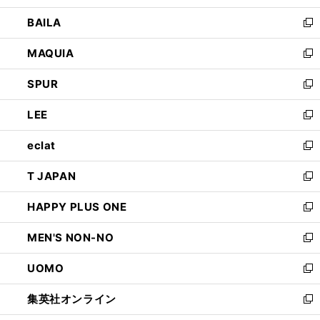
開
ウ
し
BAILA
く
ィ
い
新
ン
ウ
し
MAQUIA
ド
ィ
い
新
ウ
ン
ウ
し
SPUR
で
ド
ィ
い
新
開
ウ
ン
ウ
し
LEE
く
で
ド
ィ
い
新
開
ウ
ン
ウ
し
eclat
く
で
ド
ィ
い
新
開
ウ
ン
ウ
し
T JAPAN
く
で
ド
ィ
い
新
開
ウ
ン
ウ
し
HAPPY PLUS ONE
く
で
ド
ィ
い
新
開
ウ
ン
ウ
し
MEN'S NON-NO
く
で
ド
ィ
い
新
開
ウ
ン
ウ
し
UOMO
く
で
ド
ィ
い
新
開
ウ
ン
ウ
し
集英社オンライン
く
で
ド
ィ
い
新
開
ウ
ン
ウ
し