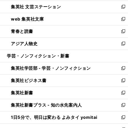
開
ウ
し
集英社 文芸ステーション
く
ィ
い
新
ン
ウ
し
web 集英社文庫
ド
ィ
い
新
ウ
ン
ウ
し
青春と読書
で
ド
ィ
い
新
開
ウ
ン
ウ
し
アジア人物史
く
で
ド
ィ
い
新
開
ウ
ン
ウ
し
学芸・ノンフィクション・新書
く
で
ド
ィ
い
開
ウ
ン
ウ
集英社学芸部 - 学芸・ノンフィクション
く
で
ド
ィ
新
開
ウ
ン
し
集英社ビジネス書
く
で
ド
い
新
開
ウ
ウ
し
集英社新書
く
で
ィ
い
新
開
ン
ウ
し
集英社新書プラス - 知の水先案内人
く
ド
ィ
い
新
ウ
ン
ウ
し
1日5分で、明日は変わる よみタイ yomitai
で
ド
ィ
い
新
開
ウ
ン
ウ
し