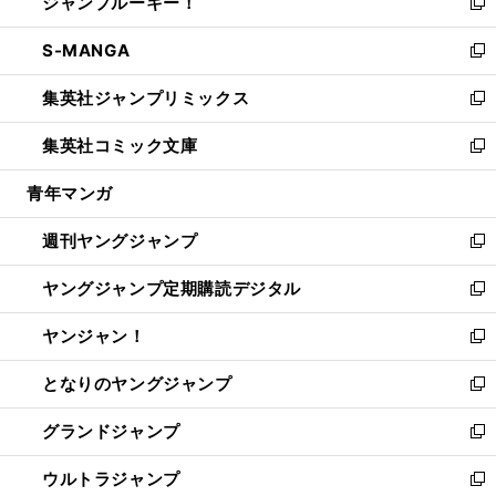
ジャンプルーキー！
く
で
ド
ィ
い
新
開
ウ
ン
ウ
し
S-MANGA
く
で
ド
ィ
い
新
開
ウ
ン
ウ
し
集英社ジャンプリミックス
く
で
ド
ィ
い
新
開
ウ
ン
ウ
し
集英社コミック文庫
く
で
ド
ィ
い
新
開
ウ
ン
ウ
し
青年マンガ
く
で
ド
ィ
い
開
ウ
ン
ウ
週刊ヤングジャンプ
く
で
ド
ィ
新
開
ウ
ン
し
ヤングジャンプ定期購読デジタル
く
で
ド
い
新
開
ウ
ウ
し
ヤンジャン！
く
で
ィ
い
新
開
ン
ウ
し
となりのヤングジャンプ
く
ド
ィ
い
新
ウ
ン
ウ
し
グランドジャンプ
で
ド
ィ
い
新
開
ウ
ン
ウ
し
ウルトラジャンプ
く
で
ド
ィ
い
新