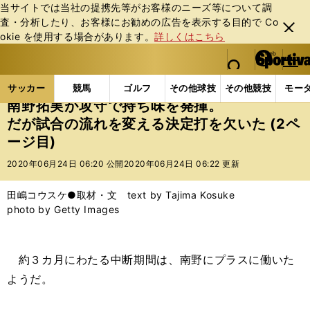
当サイトでは当社の提携先等がお客様のニーズ等について調
査・分析したり、お客様にお勧めの広告を表⽰する⽬的で Co
閉じ
okie を使⽤する場合があります。
詳しくはこちら
る
マイペ
web Sportiva (webスポルティーバ)
検索
メニュ
we
ー
サッカーの記事一覧
海外サッカー
海外サッカー
b
ジ
サッカー
競馬
ゴルフ
その他球技
その他競技
モー
ス
南野拓実が攻守で持ち味を発揮。
ポ
だが試合の流れを変える決定打を欠いた (2ペ
ル
ージ目)
テ
ィ
2020年06月24日 06:20 公開
2020年06月24日 06:22 更新
ー
バ
田嶋コウスケ●取材・文 text by Tajima Kosuke
photo by Getty Images
約３カ月にわたる中断期間は、南野にプラスに働いた
ようだ。