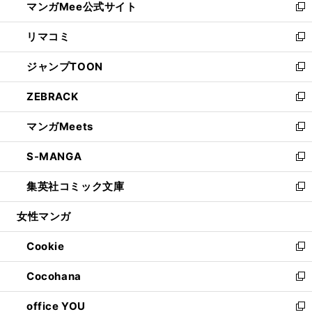
マンガMee公式サイト
く
ド
ィ
い
新
ウ
ン
ウ
し
リマコミ
で
ド
ィ
い
新
開
ウ
ン
ウ
し
ジャンプTOON
く
で
ド
ィ
い
新
開
ウ
ン
ウ
し
ZEBRACK
く
で
ド
ィ
い
新
開
ウ
ン
ウ
し
マンガMeets
く
で
ド
ィ
い
新
開
ウ
ン
ウ
し
S-MANGA
く
で
ド
ィ
い
新
開
ウ
ン
ウ
し
集英社コミック文庫
く
で
ド
ィ
い
新
開
ウ
ン
ウ
し
女性マンガ
く
で
ド
ィ
い
開
ウ
ン
ウ
Cookie
く
で
ド
ィ
新
開
ウ
ン
し
Cocohana
く
で
ド
い
新
開
ウ
ウ
し
office YOU
く
で
ィ
い
新