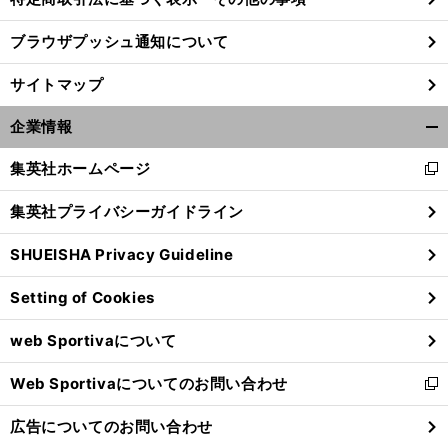
ブラウザプッシュ通知について
サイトマップ
企業情報
開
く/
集英社ホームページ
新
閉
し
じ
集英社プライバシーガイドライン
い
る
ウ
SHUEISHA Privacy Guideline
ィ
ン
前
Setting of Cookies
へ
ド
ウ
web Sportivaについて
で
開
Web Sportivaについてのお問い合わせ
く
新
し
広告についてのお問い合わせ
い