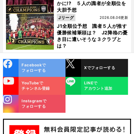
かに!? ５人の識者が全順位を
大胆予想
Jリーグ
2026.08.06更新
J1全順位予想 識者５人が推す
優勝候補筆頭は？ J2降格の憂
き目に遭いそうな３クラブと
は？
cebo
X
Facebookで
Xでフォローする
ok
フォローする
uTube
LINE
YouTubeで
LINEで
チャンネル登録
アカウント追加
stagra
Instagramで
m
フォローする