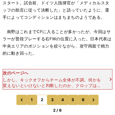
スタート。試合前、ドイツ人指揮官が「メディカルスタ
ッフの助言に従って決断した」と語っていたように、選
手によってコンディションはまちまちのようである。
南野はこれまでCFに入ることが多かったが、今回はサ
ラーが普段プレーする右FWの位置に入った。日本代表は
中央エリアのポジションを絞りながら、攻守両面で精力
的に動き回った。
次のページへ
しかし、キックオフからチーム全体が不調。何かを
変えないといけないと判断したのか、クロップは前
半だけで南野に交代を命じた。 南野のパフォーマ
ンス自体は悪くなかった。「前半だけでの交代は、
次
1
2
3
4
5
6
のページへ
のページへ
タキのパフォーマ
前
2 / 6