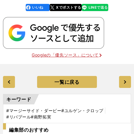
いいね
Xでポストする
LINEで送る
line
faceboo
x
k
Googleの「優先ソース」について
一覧に戻る
キーワード
#マージーサイド・ダービー
#ユルゲン・クロップ
#リバプール
#南野拓実
編集部のおすすめ