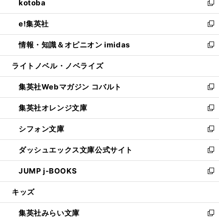
kotoba
く
で
ド
ィ
い
新
開
ウ
ン
ウ
し
e!集英社
く
で
ド
ィ
い
新
開
ウ
ン
ウ
し
情報・知識＆オピニオン imidas
く
で
ド
ィ
い
新
開
ウ
ン
ウ
し
ライトノベル・ノベライズ
く
で
ド
ィ
い
開
ウ
ン
ウ
集英社Webマガジン コバルト
く
で
ド
ィ
新
開
ウ
ン
し
集英社オレンジ文庫
く
で
ド
い
新
開
ウ
ウ
し
シフォン文庫
く
で
ィ
い
新
開
ン
ウ
し
ダッシュエックス文庫公式サイト
く
ド
ィ
い
新
ウ
ン
ウ
し
JUMP j-BOOKS
で
ド
ィ
い
新
開
ウ
ン
ウ
し
キッズ
く
で
ド
ィ
い
開
ウ
ン
ウ
集英社みらい文庫
く
で
ド
ィ
新