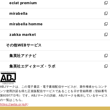
eclat premium
く
で
ド
ィ
い
新
開
ウ
ン
ウ
し
mirabella
く
で
ド
ィ
い
新
開
ウ
ン
ウ
し
mirabella homme
く
で
ド
ィ
い
新
開
ウ
ン
ウ
し
zakka market
く
で
ド
ィ
い
新
開
ウ
ン
ウ
し
その他WEBサービス
く
で
ド
ィ
い
開
ウ
ン
ウ
集英社アドナビ
く
で
ド
ィ
新
開
ウ
ン
し
集英社エディターズ・ラボ
く
で
ド
い
新
開
ウ
ウ
し
く
で
ィ
い
開
ン
ウ
ABJマークは、この電子書店・電子書籍配信サービスが、著作権者からコンテ
く
ド
ィ
ンツ使用許諾を得た正規版配信サービスであることを示す登録商標（登録番号
ウ
ン
第6091713号）です。ABJマークの詳細、ABJマークを掲示しているサービス
で
ド
の一覧はこちら。
開
ウ
https://aebs.or.jp/
新
く
で
し