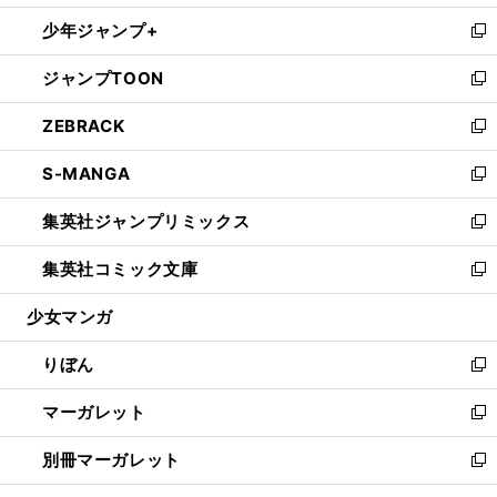
開
ウ
ン
ウ
し
少年ジャンプ+
く
で
ド
ィ
い
新
開
ウ
ン
ウ
し
ジャンプTOON
く
で
ド
ィ
い
新
開
ウ
ン
ウ
し
ZEBRACK
く
で
ド
ィ
い
新
開
ウ
ン
ウ
し
S-MANGA
く
で
ド
ィ
い
新
開
ウ
ン
ウ
し
集英社ジャンプリミックス
く
で
ド
ィ
い
新
開
ウ
ン
ウ
し
集英社コミック文庫
く
で
ド
ィ
い
新
開
ウ
ン
ウ
し
少女マンガ
く
で
ド
ィ
い
開
ウ
ン
ウ
りぼん
く
で
ド
ィ
新
開
ウ
ン
し
マーガレット
く
で
ド
い
新
開
ウ
ウ
し
別冊マーガレット
く
で
ィ
い
新
開
ン
ウ
し