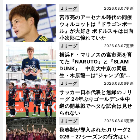
Jリーグ
2026.08.07更新
宮市亮のアーセナル時代の同僚
ウォルコットは『ドラゴンボー
ル』が大好き ポドルスキは日向
小次郎に憧れていた
Jリーグ
2026.08.07更新
横浜Ｆ・マリノスの宮市亮を育
てた『NARUTO』と『SLAM
DUNK』 中京大中京の同級
生・木原龍一は"ジャンプ係"だ
った
Jリーグ
2026.08.06更新
サッカー日本代表と無縁のＪリ
ーグ 24年ぶりゴールデン生中
継の開幕戦でヘタな試合は見せ
られない
Jリーグ
2026.08.06更新
秋春制が導入されたJ1リーグ2
026－27シーズンの行方はい