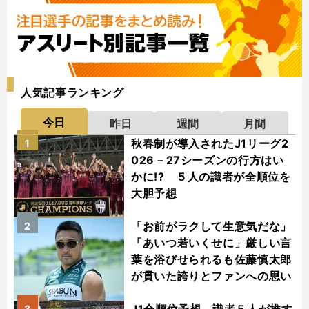
人気記事ランキング
今日
昨日
週間
月間
秋春制が導入されたJ1リーグ2
1
026－27シーズンの行方はい
かに!? ５人の識者が全順位を
大胆予想
「お前がラクして生意気だな」
2
「あいつ若いくせに」厳しい言
葉を浴びせられるも佐藤慎太郎
が貫いた誇りとファンへの思い
3