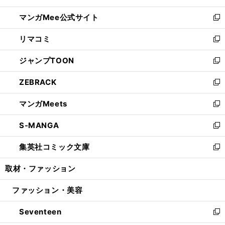
開
ン
ウ
し
マンガMee公式サイト
く
ド
ィ
い
新
ウ
ン
ウ
し
リマコミ
で
ド
ィ
い
新
開
ウ
ン
ウ
し
ジャンプTOON
く
で
ド
ィ
い
新
開
ウ
ン
ウ
し
ZEBRACK
く
で
ド
ィ
い
新
開
ウ
ン
ウ
し
マンガMeets
く
で
ド
ィ
い
新
開
ウ
ン
ウ
し
S-MANGA
く
で
ド
ィ
い
新
開
ウ
ン
ウ
し
集英社コミック文庫
く
で
ド
ィ
い
新
開
ウ
ン
ウ
し
取材・ファッション
く
で
ド
ィ
い
開
ウ
ン
ウ
ファッション・美容
く
で
ド
ィ
開
ウ
ン
Seventeen
く
で
ド
新
開
ウ
し