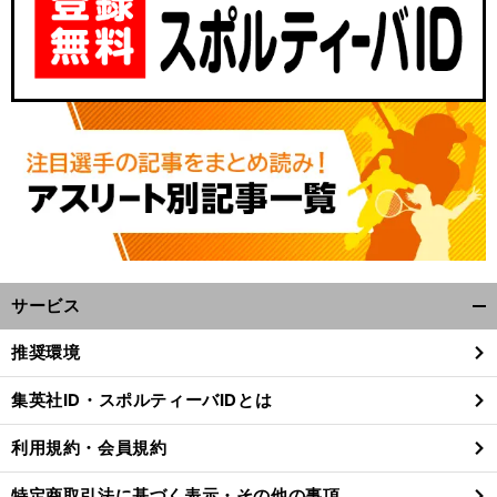
サービス
開
く/
推奨環境
閉
じ
集英社ID・スポルティーバIDとは
る
利用規約・会員規約
特定商取引法に基づく表示・その他の事項