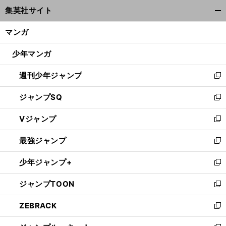
ウ
集英社サイト
ィ
開
ン
く/
マンガ
ド
閉
ウ
じ
少年マンガ
で
る
開
週刊少年ジャンプ
く
新
し
ジャンプSQ
い
新
ウ
し
Vジャンプ
ィ
い
新
ン
ウ
し
最強ジャンプ
ド
ィ
い
新
ウ
ン
ウ
し
少年ジャンプ+
で
ド
ィ
い
新
開
ウ
ン
ウ
し
ジャンプTOON
く
で
ド
ィ
い
新
開
ウ
ン
ウ
し
ZEBRACK
く
で
ド
ィ
い
新
開
ウ
ン
ウ
し