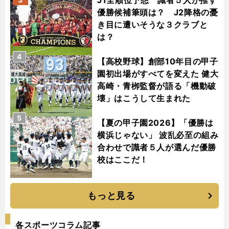
J1全順位予想 識者５人が推す
優勝候補筆頭は？ J2降格の憂
き目に遭いそうな３クラブと
は？
4
【高校野球】創部10年目の甲子
園初出場がすべてを変えた 健大
高崎・青栁監督が語る「機動破
壊」はこうして生まれた
5
【夏の甲子園2026】「優勝は
横浜じゃない」 波乱必至の組み
合わせで識者５人が選んだ優勝
校はここだ！
もっと見る
各スポーツコラム記事