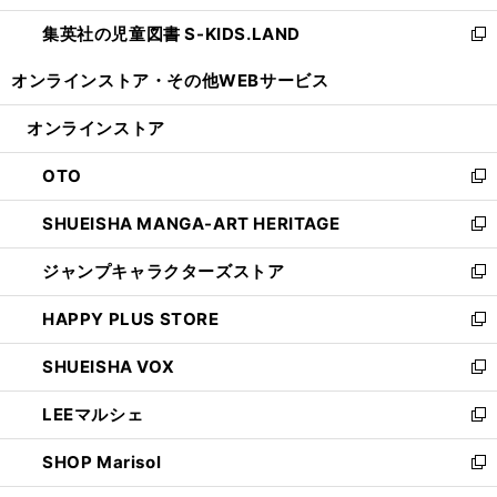
開
ウ
ン
し
集英社の児童図書 S-KIDS.LAND
く
で
ド
い
新
開
ウ
ウ
し
オンラインストア・
その他WEBサービス
く
で
ィ
い
開
ン
ウ
オンラインストア
く
ド
ィ
ウ
ン
OTO
で
ド
新
開
ウ
し
SHUEISHA MANGA-ART HERITAGE
く
で
い
新
開
ウ
し
ジャンプキャラクターズストア
く
ィ
い
新
ン
ウ
し
HAPPY PLUS STORE
ド
ィ
い
新
ウ
ン
ウ
し
SHUEISHA VOX
で
ド
ィ
い
新
開
ウ
ン
ウ
し
LEEマルシェ
く
で
ド
ィ
い
新
開
ウ
ン
ウ
し
SHOP Marisol
く
で
ド
ィ
い
新
開
ウ
ン
ウ
し