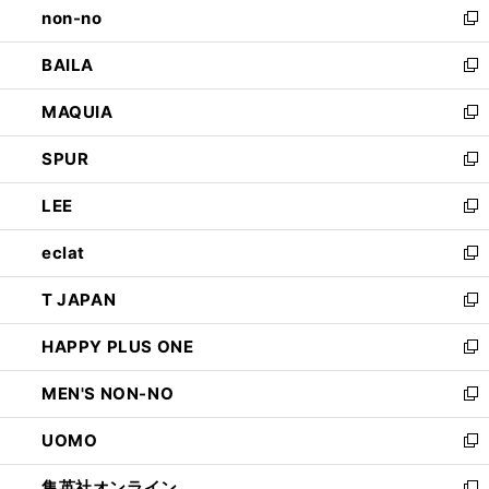
non-no
く
で
い
新
開
ウ
し
BAILA
く
ィ
い
新
ン
ウ
し
MAQUIA
ド
ィ
い
新
ウ
ン
ウ
し
SPUR
で
ド
ィ
い
新
開
ウ
ン
ウ
し
LEE
く
で
ド
ィ
い
新
開
ウ
ン
ウ
し
eclat
く
で
ド
ィ
い
新
開
ウ
ン
ウ
し
T JAPAN
く
で
ド
ィ
い
新
開
ウ
ン
ウ
し
HAPPY PLUS ONE
く
で
ド
ィ
い
新
開
ウ
ン
ウ
し
MEN'S NON-NO
く
で
ド
ィ
い
新
開
ウ
ン
ウ
し
UOMO
く
で
ド
ィ
い
新
開
ウ
ン
ウ
し
集英社オンライン
く
で
ド