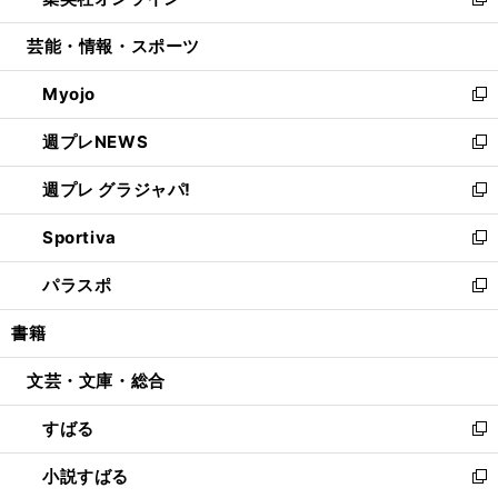
ィ
い
新
開
ウ
ン
ウ
し
芸能・情報・スポーツ
く
で
ド
ィ
い
開
ウ
ン
ウ
Myojo
く
で
ド
ィ
新
開
ウ
ン
し
週プレNEWS
く
で
ド
い
新
開
ウ
ウ
し
週プレ グラジャパ!
く
で
ィ
い
新
開
ン
ウ
し
Sportiva
く
ド
ィ
い
新
ウ
ン
ウ
し
パラスポ
で
ド
ィ
い
新
開
ウ
ン
ウ
し
書籍
く
で
ド
ィ
い
開
ウ
ン
ウ
文芸・文庫・総合
く
で
ド
ィ
開
ウ
ン
すばる
く
で
ド
新
開
ウ
し
小説すばる
く
で
い
新