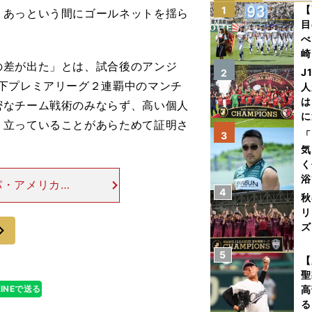
【
1
、あっという間にゴールネットを揺ら
目
べ
崎
の差が出た」とは、試合後のアンジ
「
J
2
て
下プレミアリーグ２連覇中のマンチ
人
は
密なチーム戦術のみならず、高い個人
に
り立っていることがあらためて証明さ
と
「
3
気
く
浴
パ・アメリカと
4
太
秋
流が遅れている
ァ
リ
ガブリエル・ジ
次
ズ
5
を
【
聖
LINEで送る
高
る