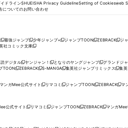
ガイドライン
SHUEISHA Privacy Guideline
Setting of Cookies
web 
告についてのお問い合わせ
プ
最強ジャンプ
少年ジャンプ+
ジャンプTOON
ZEBRACK
ジ
新
新
新
新
新
英社コミック文庫
し
新
し
し
し
し
い
い
し
い
い
い
ウ
ウ
い
ウ
ウ
ウ
購読デジタル
ヤンジャン！
となりのヤングジャンプ
グランドジ
新
新
新
ィ
ィ
ウ
ィ
ィ
ィ
プTOON
ZEBRACK
S-MANGA
集英社ジャンプリミックス
集英
新
し
新
し
新
し
新
ン
ン
ィ
ン
ン
ン
し
い
し
い
し
い
し
ド
ド
ン
ド
ド
ド
い
ウ
い
ウ
い
ウ
い
ウ
ウ
ド
ウ
ウ
ウ
マンガMee公式サイト
リマコミ
ジャンプTOON
ZEBRACK
マン
新
新
新
新
ウ
ィ
ウ
ィ
ウ
ィ
ウ
で
で
ウ
で
で
で
し
し
し
し
し
ィ
ン
ィ
ン
ィ
ン
ィ
開
開
で
開
開
開
い
い
い
い
い
ン
ド
ン
ド
ン
ド
ン
く
く
開
く
く
く
ウ
ウ
ウ
ウ
ウ
ド
ウ
ド
ウ
ド
ウ
ド
ee公式サイト
リマコミ
ジャンプTOON
ZEBRACK
マンガMeet
く
新
新
新
新
ィ
ィ
ィ
ィ
ィ
ウ
で
ウ
で
ウ
で
ウ
し
し
し
し
ン
ン
ン
ン
ン
で
開
で
開
で
開
で
い
い
い
い
ド
ド
ド
ド
ド
開
く
開
く
開
く
開
ウ
ウ
ウ
ウ
ウ
ウ
ウ
ウ
ウ