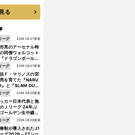
 それでもプロではな
大学進学を選ぶ理由
見る
事
リーグ
2026.08.07更新
市亮のアーセナル時
の同僚ウォルコット
『ドラゴンボール』
大好き ポドルスキは
リーグ
2026.08.07更新
向小次郎に憧れてい
浜Ｆ・マリノスの宮
亮を育てた『NARU
O』と『SLAM DUN
』 中京大中京の同
リーグ
2026.08.06更新
前
生・木原龍一は"ジ
へ
ッカー日本代表と無
ンプ係"だった
のＪリーグ 24年ぶ
ゴールデン生中継の
幕戦でヘタな試合は
リーグ
2026.08.06更新
せられない
春制が導入されたJ1
ーグ2026－27シー