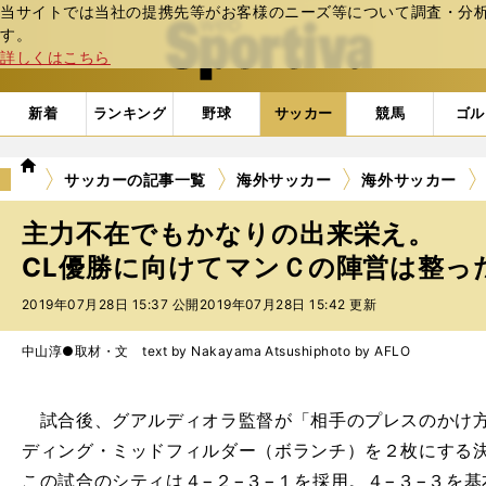
当サイトでは当社の提携先等がお客様のニーズ等について調査・分析し
web Sportiva (webスポルティーバ)
す。
詳しくはこちら
新着
ランキング
野球
サッカー
競馬
ゴル
we
サッカーの記事一覧
海外サッカー
海外サッカー
b
ス
主力不在でもかなりの出来栄え。
ポ
ル
CL優勝に向けてマンＣの陣営は整った
テ
2019年07月28日 15:37 公開
2019年07月28日 15:42 更新
ィ
ー
バ
中山淳●取材・文 text by Nakayama Atsushi
photo by AFLO
試合後、グアルディオラ監督が「相手のプレスのかけ方
ディング・ミッドフィルダー（ボランチ）を２枚にする
この試合のシティは４−２−３−１を採用。４−３−３を