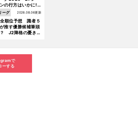
ンの行方はいかに!?
５人の識者が全順位
リーグ
2026.08.06更新
大胆予想
1全順位予想 識者５
が推す優勝候補筆頭
？ J2降格の憂き目
遭いそうな３クラブ
は？
agramで
ローする