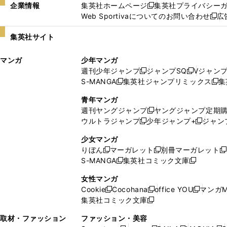
企業情報
集英社ホームページ
集英社プライバシー
新
Web Sportivaについてのお問い合わせ
広
し
新
い
し
集英社サイト
ウ
い
ィ
ウ
マンガ
少年マンガ
ン
ィ
週刊少年ジャンプ
ジャンプSQ
Vジャン
ド
ン
新
新
S-MANGA
集英社ジャンプリミックス
集
ウ
ド
新
し
し
新
で
ウ
し
い
い
し
青年マンガ
開
で
い
ウ
ウ
い
週刊ヤングジャンプ
ヤングジャンプ定期
新
く
開
ウ
ィ
ィ
ウ
ウルトラジャンプ
少年ジャンプ+
ジャン
新
し
新
く
ィ
ン
ン
ィ
し
い
し
ン
ド
ド
ン
少女マンガ
い
ウ
い
ド
ウ
ウ
ド
りぼん
マーガレット
別冊マーガレット
新
新
新
ウ
ィ
ウ
ウ
で
で
ウ
S-MANGA
集英社コミック文庫
し
新
し
新
ィ
ン
ィ
で
開
開
で
い
し
い
し
ン
ド
ン
女性マンガ
開
く
く
開
ウ
い
ウ
い
ド
ウ
ド
Cookie
Cocohana
office YOU
マンガM
く
く
新
新
新
ィ
ウ
ィ
ウ
ウ
で
ウ
集英社コミック文庫
し
新
し
し
ン
ィ
ン
ィ
で
開
で
い
し
い
い
ド
ン
ド
ン
取材・ファッション
ファッション・美容
開
く
開
ウ
い
ウ
ウ
ウ
ド
ウ
ド