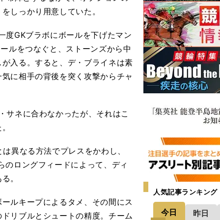
）をしっかり用意していた。
一度GKブラボにボールを下げたマン
ボールをつなぐと、ストーンズから中
スが入る。すると、デ・ブライネは素
一気に相手の背後を突く攻撃からチャ
・サネに合わなかったが、それはこ
た。
とは異なる方法でプレスをかわし、
らのロングフィードによって、ディ
ある。
人気記事ランキング
ールキープによるタメ、その間にス
今日
昨日
のドリブルとシュートの精度。チーム