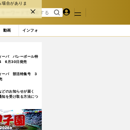
る場合がありま
マイペ
閉じ
検索
メニュ
ー
る
す
ジ
る
動画
インフォ
った
2ページ目
ィーバ バレーボール特
.4 6月30日発売
ィーバ 部活特集号 3
売
などのお知らせが届く
通知を受け取る方法につ