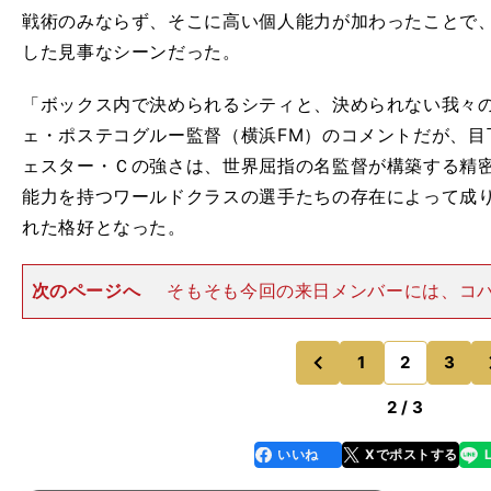
戦術のみならず、そこに高い個人能力が加わったことで
した見事なシーンだった。
「ボックス内で決められるシティと、決められない我々
ェ・ポステコグルー監督（横浜FM）のコメントだが、目
ェスター・Ｃの強さは、世界屈指の名監督が構築する精
能力を持つワールドクラスの選手たちの存在によって成
れた格好となった。
次のページへ
そもそも今回の来日メンバーには、コ
アフリカ・カップオブネーションズに出場した影響で合
多くの主力が不在だった。FWセルヒオ・アグエロ、FW
ェズス、FWリヤド・マ
1
2
3
のページへ
のページへ
前
2 / 3
いいね
Xでポストする
line
faceboo
x
k