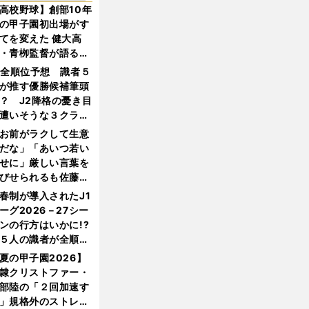
高校野球】創部10年
の甲子園初出場がす
てを変えた 健大高
・青栁監督が語る
機動破壊」はこうし
1全順位予想 識者５
生まれた
が推す優勝候補筆頭
？ J2降格の憂き目
遭いそうな３クラブ
は？
お前がラクして生意
だな」「あいつ若い
せに」厳しい言葉を
びせられるも佐藤慎
郎が貫いた誇りとフ
春制が導入されたJ1
ンへの思い
ーグ2026－27シー
ンの行方はいかに!?
５人の識者が全順位
大胆予想
夏の甲子園2026】
隷クリストファー・
部陸の「２回加速す
」規格外のストレー