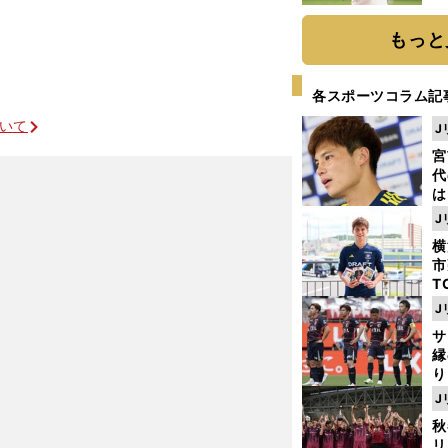
ト
く
もっと
各スポーツコラム記
ついて
J
宮
代
は
が
J
日
横
た
市
T
K
J
級
サ
ャ
縁
り
開
J
見
秋
リ