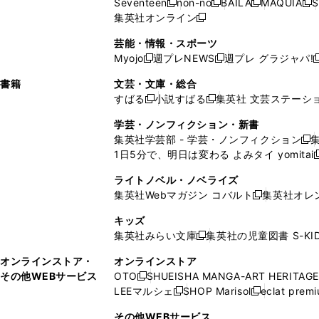
Seventeen
non-no
BAILA
MAQUIA
S
く
く
新
新
新
新
ィ
ウ
ィ
ィ
で
ウ
で
ウ
集英社オンライン
し
新
し
し
し
ン
ィ
ン
ン
開
で
開
で
い
し
い
い
い
ド
ン
ド
ド
芸能・情報・スポーツ
く
開
く
開
ウ
い
ウ
ウ
ウ
ウ
ド
ウ
ウ
Myojo
週プレNEWS
週プレ グラジャパ!
く
く
新
新
新
ィ
ウ
ィ
ィ
ィ
で
ウ
で
で
し
し
ン
ィ
ン
ン
ン
書籍
文芸・文庫・総合
開
で
開
開
い
い
ド
ン
ド
ド
ド
すばる
小説すばる
集英社 文芸ステーシ
く
開
く
く
新
新
ウ
ウ
ウ
ド
ウ
ウ
ウ
く
し
し
ィ
ィ
学芸・ノンフィクション・新書
で
ウ
で
で
で
い
い
ン
ン
集英社学芸部 - 学芸・ノンフィクション
開
で
開
開
開
新
ウ
ウ
ド
ド
1日5分で、明日は変わる よみタイ yomitai
く
開
く
く
く
し
新
ィ
ィ
ウ
ウ
く
い
ン
ン
ライトノベル・ノベライズ
で
で
ウ
ド
ド
集英社Webマガジン コバルト
集英社オレ
開
開
新
ィ
ウ
ウ
く
く
し
ン
キッズ
で
で
い
ド
集英社みらい文庫
集英社の児童図書 S-KID
開
開
新
ウ
ウ
く
く
し
ィ
オンラインストア・
オンラインストア
で
い
ン
その他WEBサービス
OTO
SHUEISHA MANGA-ART HERITAGE
開
新
ウ
ド
LEEマルシェ
SHOP Marisol
eclat prem
く
し
新
新
ィ
ウ
い
し
し
ン
その他WEBサービス
で