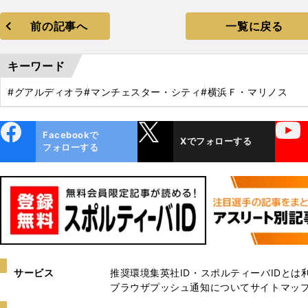
前の記事へ
一覧に戻る
キーワード
#グアルディオラ
#マンチェスター・シティ
#横浜Ｆ・マリノス
ebo
X
YouTube
Facebookで
Xでフォローする
ok
フォローする
サービス
推奨環境
集英社ID・スポルティーバIDとは
ブラウザプッシュ通知について
サイトマッ