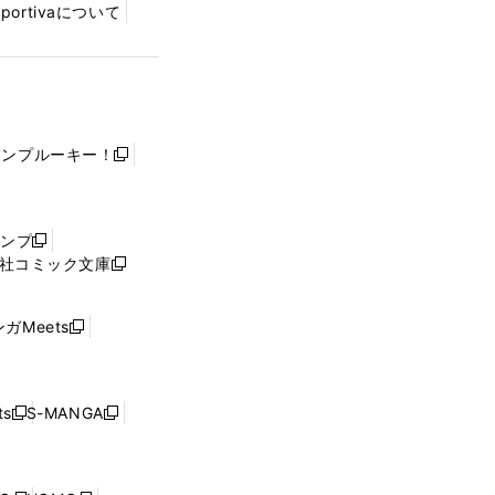
Sportivaについて
ャンプルーキー！
新
し
い
ウ
ャンプ
新
ィ
社コミック文庫
し
新
ン
い
し
ド
ウ
い
ウ
ガMeets
新
ィ
ウ
で
し
ン
ィ
開
い
ド
ン
く
ウ
ウ
ド
s
S-MANGA
新
新
ィ
で
ウ
し
し
ン
開
で
い
い
ド
く
開
ウ
ウ
ウ