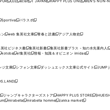
PUR
LEE
eclat
T JAPAN
HAPPY PLUS ONE
MEN'S NON-
く
く
く
く
新
新
新
新
新
ィ
ィ
ィ
ィ
で
で
で
で
で
し
し
し
し
し
ン
ン
ン
ン
開
開
開
開
開
い
い
い
い
い
ド
ド
ド
ド
く
く
く
く
く
ウ
ウ
ウ
ウ
ウ
ウ
ウ
ウ
ウ
Sportiva
パラスポ
新
新
ィ
ィ
ィ
ィ
ィ
で
で
で
で
し
し
し
ン
ン
ン
ン
ン
開
開
開
開
い
い
い
ド
ド
ド
ド
ド
ョン
web 集英社文庫
青春と読書
アジア人物史
く
く
く
く
新
新
新
新
ウ
ウ
ウ
ウ
ウ
ウ
ウ
ウ
し
し
し
し
ィ
ィ
ィ
で
で
で
で
で
い
い
い
い
ン
ン
ン
集英社ビジネス書
集英社新書
集英社新書プラス - 知の水先案内人
開
開
開
開
開
新
新
新
ウ
ウ
ウ
ウ
ド
ド
ド
kotoba
e!集英社
情報・知識＆オピニオン imidas
く
く
く
く
く
新
し
新
し
新
ィ
ィ
ィ
ィ
ウ
ウ
ウ
し
し
い
し
い
し
ン
ン
ン
ン
で
で
で
い
い
ウ
い
ウ
い
ド
ド
ド
ド
ンジ文庫
シフォン文庫
ダッシュエックス文庫公式サイト
JUMP 
開
開
開
新
新
新
ウ
ウ
ィ
ウ
ィ
ウ
ウ
ウ
ウ
ウ
く
く
く
し
し
し
ィ
ィ
ン
ィ
ン
ィ
で
で
で
で
い
い
い
ン
ン
ド
ン
ド
ン
S.LAND
開
開
開
開
新
ウ
ウ
ウ
ド
ド
ウ
ド
ウ
ド
く
く
く
く
し
ィ
ィ
ィ
ウ
ウ
で
ウ
で
ウ
い
ン
ン
ン
ジャンプキャラクターズストア
HAPPY PLUS STORE
SHUEIS
で
で
開
で
開
で
新
新
新
ウ
ド
ド
ド
ium
mirabella
mirabella homme
zakka market
開
開
く
開
く
開
し
新
新
新
し
新
し
ィ
ウ
ウ
ウ
く
く
く
く
い
し
し
い
し
し
い
ン
で
で
で