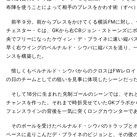
布陣を使うことによって相手のプレスをかわす術（すべ
前半９分。前からプレスをかけてくる横浜FMに対し、
チェスター・Ｃは、GKから右CBジョン・ストーンズに
央でフリーになったケヴィン・デ・ブライネに速い縦パ
早く右ウイングのベルナルド・シウバに縦パスを送り、
ンスを構築した。
惜しくもベルナルド・シウバからのクロスはFWレロイ
の日のチームとしての狙いを見事に体現したシーンだっ
そして18分に生まれた先制ゴールのシーンでは、それ
チャンスを作った。それまで時折見せていたGKブラボか
フェンスラインの背後を一気に突くロングカウンターで
そのボールを受けたベルナルド・シウバのトラップとボ
ペースに走りこんだデ・ブライネのビジョンと、その後