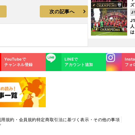
ズ
次の記事へ
J
を
J
人
は
に
と
Instagra
LINE
YouTubeで
LINEで
Inst
m
チャンネル登録
アカウント追加
フォ
利用規約・会員規約
特定商取引法に基づく表示・その他の事項
プ