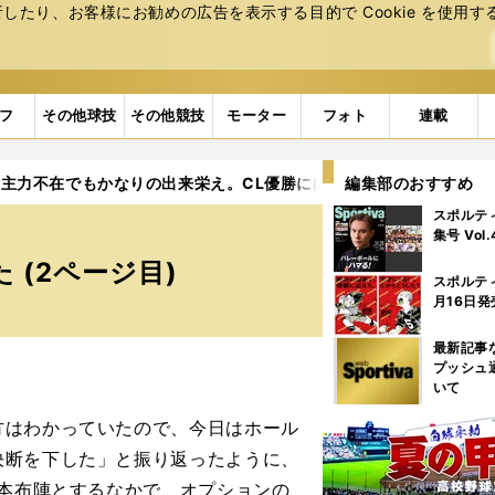
たり、お客様にお勧めの広告を表⽰する⽬的で Cookie を使⽤す
フ
その他球技
その他競技
モーター
フォト
連載
主力不在でもかなりの出来栄え。CL優勝に向けてマンＣの陣営は整
編集部のおすすめ
スポルテ
集号 Vol
 (2ページ目)
スポルテ
月16日発
最新記事
プッシュ
いて
はわかっていたので、今日はホール
決断を下した」と振り返ったように、
基本布陣とするなかで、オプションの