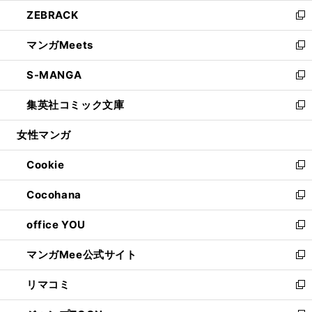
ウ
ン
ウ
し
ZEBRACK
く
で
ド
ィ
い
新
開
ウ
ン
ウ
し
マンガMeets
く
で
ド
ィ
い
新
開
ウ
ン
ウ
し
S-MANGA
く
で
ド
ィ
い
新
開
ウ
ン
ウ
し
集英社コミック文庫
く
で
ド
ィ
い
新
開
ウ
ン
ウ
し
女性マンガ
く
で
ド
ィ
い
開
ウ
ン
ウ
Cookie
く
で
ド
ィ
新
開
ウ
ン
し
Cocohana
く
で
ド
い
新
開
ウ
ウ
し
office YOU
く
で
ィ
い
新
開
ン
ウ
し
マンガMee公式サイト
く
ド
ィ
い
新
ウ
ン
ウ
し
リマコミ
で
ド
ィ
い
新
開
ウ
ン
ウ
し