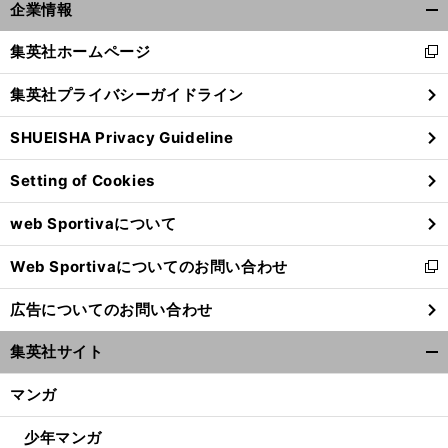
企業情報
開
く/
集英社ホームページ
新
閉
し
じ
集英社プライバシーガイドライン
い
る
ウ
SHUEISHA Privacy Guideline
ィ
ン
Setting of Cookies
ド
ウ
web Sportivaについて
で
決
、
。
休
」
定機で外し
悔しがる岡崎慎司
代表ウィークは「
養
でリセット
開
Web Sportivaについてのお問い合わせ
く
新
し
広告についてのお問い合わせ
い
ウ
集英社サイト
ィ
開
ン
く/
マンガ
ド
閉
ウ
じ
少年マンガ
で
る