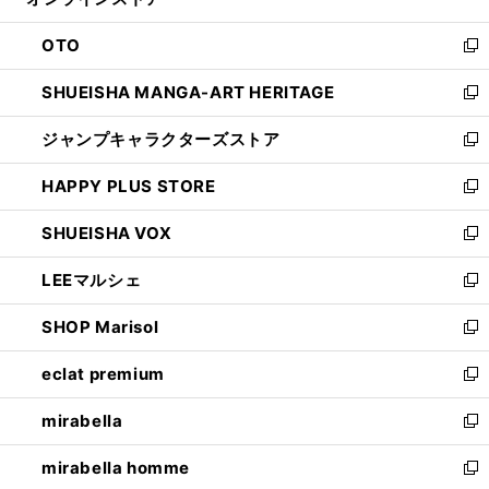
ド
ィ
ウ
ン
OTO
で
ド
新
開
ウ
し
SHUEISHA MANGA-ART HERITAGE
く
で
い
新
開
ウ
し
ジャンプキャラクターズストア
く
ィ
い
新
ン
ウ
し
HAPPY PLUS STORE
ド
ィ
い
新
ウ
ン
ウ
し
SHUEISHA VOX
で
ド
ィ
い
新
開
ウ
ン
ウ
し
LEEマルシェ
く
で
ド
ィ
い
新
開
ウ
ン
ウ
し
SHOP Marisol
く
で
ド
ィ
い
新
開
ウ
ン
ウ
し
eclat premium
く
で
ド
ィ
い
新
開
ウ
ン
ウ
し
mirabella
く
で
ド
ィ
い
新
開
ウ
ン
ウ
し
mirabella homme
く
で
ド
ィ
い
新