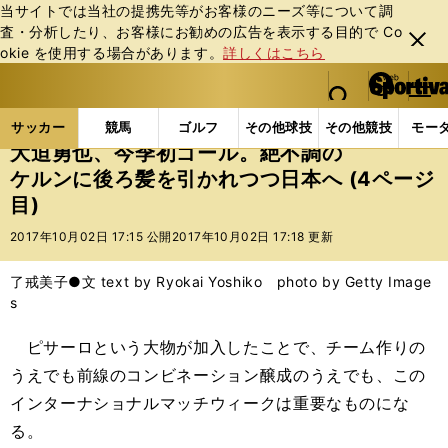
当サイトでは当社の提携先等がお客様のニーズ等について調
査・分析したり、お客様にお勧めの広告を表⽰する⽬的で Co
閉じ
okie を使⽤する場合があります。
詳しくはこちら
る
マイペ
web Sportiva (webスポルティーバ)
検索
メニュ
we
ー
サッカーの記事一覧
海外サッカー
海外サッカー
b
ジ
サッカー
競馬
ゴルフ
その他球技
その他競技
モー
ス
大迫勇也、今季初ゴール。絶不調の
ポ
ケルンに後ろ髪を引かれつつ日本へ (4ページ
ル
目)
テ
ィ
2017年10月02日 17:15 公開
2017年10月02日 17:18 更新
ー
バ
了戒美子●文 text by Ryokai Yoshiko photo by Getty Image
s
ピサーロという大物が加入したことで、チーム作りの
うえでも前線のコンビネーション醸成のうえでも、この
インターナショナルマッチウィークは重要なものにな
る。