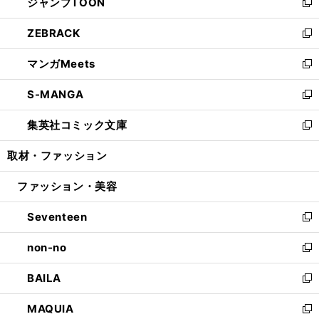
ジャンプTOON
く
で
ド
ィ
い
新
開
ウ
ン
ウ
し
ZEBRACK
く
で
ド
ィ
い
新
開
ウ
ン
ウ
し
マンガMeets
く
で
ド
ィ
い
新
開
ウ
ン
ウ
し
S-MANGA
く
で
ド
ィ
い
新
開
ウ
ン
ウ
し
集英社コミック文庫
く
で
ド
ィ
い
新
開
ウ
ン
ウ
し
取材・ファッション
く
で
ド
ィ
い
開
ウ
ン
ウ
ファッション・美容
く
で
ド
ィ
開
ウ
ン
Seventeen
く
で
ド
新
開
ウ
し
non-no
く
で
い
新
開
ウ
し
BAILA
く
ィ
い
新
ン
ウ
し
MAQUIA
ド
ィ
い
新