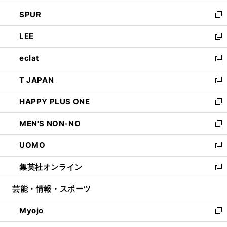
ウ
ン
ウ
し
SPUR
で
ド
ィ
い
新
開
ウ
ン
ウ
し
LEE
く
で
ド
ィ
い
新
開
ウ
ン
ウ
し
eclat
く
で
ド
ィ
い
新
開
ウ
ン
ウ
し
T JAPAN
く
で
ド
ィ
い
新
開
ウ
ン
ウ
し
HAPPY PLUS ONE
く
で
ド
ィ
い
新
開
ウ
ン
ウ
し
MEN'S NON-NO
く
で
ド
ィ
い
新
開
ウ
ン
ウ
し
UOMO
く
で
ド
ィ
い
新
開
ウ
ン
ウ
し
集英社オンライン
く
で
ド
ィ
い
新
開
ウ
ン
ウ
し
芸能・情報・スポーツ
く
で
ド
ィ
い
開
ウ
ン
ウ
Myojo
く
で
ド
ィ
新
開
ウ
ン
し