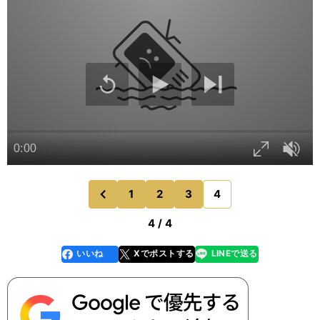
1
2
3
4
のページへ
前
4 / 4
いいね
Xでポストする
LINEで送る
line
faceboo
x
k