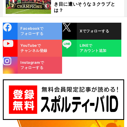
き目に遭いそうな３クラブと
は？
cebo
X
Facebookで
Xでフォローする
ok
フォローする
uTube
LINE
YouTubeで
LINEで
チャンネル登録
アカウント追加
stagra
Instagramで
m
フォローする