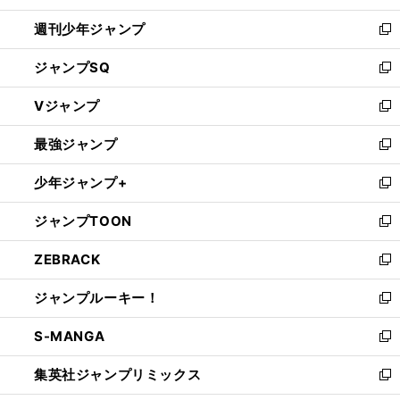
開
週刊少年ジャンプ
く
新
し
ジャンプSQ
い
新
ウ
し
Vジャンプ
ィ
い
新
ン
ウ
し
最強ジャンプ
ド
ィ
い
新
ウ
ン
ウ
し
少年ジャンプ+
で
ド
ィ
い
新
開
ウ
ン
ウ
し
ジャンプTOON
く
で
ド
ィ
い
新
開
ウ
ン
ウ
し
ZEBRACK
く
で
ド
ィ
い
新
開
ウ
ン
ウ
し
ジャンプルーキー！
く
で
ド
ィ
い
新
開
ウ
ン
ウ
し
S-MANGA
く
で
ド
ィ
い
新
開
ウ
ン
ウ
し
集英社ジャンプリミックス
く
で
ド
ィ
い
新
開
ウ
ン
ウ
し