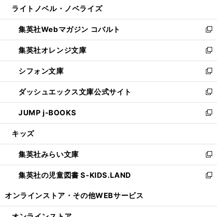
ライトノベル・ノベライズ
く
で
ド
ィ
い
開
ウ
ン
ウ
集英社Webマガジン コバルト
く
で
ド
ィ
新
開
ウ
ン
し
集英社オレンジ文庫
く
で
ド
い
新
開
ウ
ウ
し
シフォン文庫
く
で
ィ
い
新
開
ン
ウ
し
ダッシュエックス文庫公式サイト
く
ド
ィ
い
新
ウ
ン
ウ
し
JUMP j-BOOKS
で
ド
ィ
い
新
開
ウ
ン
ウ
し
キッズ
く
で
ド
ィ
い
開
ウ
ン
ウ
集英社みらい文庫
く
で
ド
ィ
新
開
ウ
ン
し
集英社の児童図書 S-KIDS.LAND
く
で
ド
い
新
開
ウ
ウ
し
オンラインストア・
その他WEBサービス
く
で
ィ
い
開
ン
ウ
オンラインストア
く