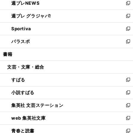
週プレNEWS
く
で
ド
い
新
開
ウ
ウ
し
週プレ グラジャパ!
く
で
ィ
い
新
開
ン
ウ
し
Sportiva
く
ド
ィ
い
新
ウ
ン
ウ
し
パラスポ
で
ド
ィ
い
新
開
ウ
ン
ウ
し
書籍
く
で
ド
ィ
い
開
ウ
ン
ウ
文芸・文庫・総合
く
で
ド
ィ
開
ウ
ン
すばる
く
で
ド
新
開
ウ
し
小説すばる
く
で
い
新
開
ウ
し
集英社 文芸ステーション
く
ィ
い
新
ン
ウ
し
web 集英社文庫
ド
ィ
い
新
ウ
ン
ウ
し
青春と読書
で
ド
ィ
い
新