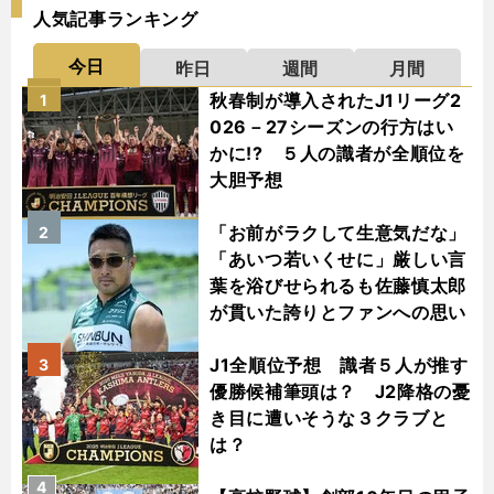
人気記事ランキング
今日
昨日
週間
月間
秋春制が導入されたJ1リーグ2
1
026－27シーズンの行方はい
かに!? ５人の識者が全順位を
大胆予想
「お前がラクして生意気だな」
2
「あいつ若いくせに」厳しい言
葉を浴びせられるも佐藤慎太郎
が貫いた誇りとファンへの思い
J1全順位予想 識者５人が推す
3
優勝候補筆頭は？ J2降格の憂
き目に遭いそうな３クラブと
は？
4