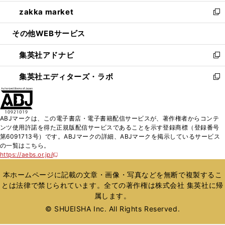
開
ウ
ン
ウ
し
zakka market
く
で
ド
ィ
い
新
開
ウ
ン
ウ
し
その他WEBサービス
く
で
ド
ィ
い
開
ウ
ン
ウ
集英社アドナビ
く
で
ド
ィ
新
開
ウ
ン
し
集英社エディターズ・ラボ
く
で
ド
い
新
開
ウ
ウ
し
く
で
ィ
い
開
ン
ウ
ABJマークは、この電子書店・電子書籍配信サービスが、著作権者からコンテ
く
ド
ィ
ンツ使用許諾を得た正規版配信サービスであることを示す登録商標（登録番号
ウ
ン
第6091713号）です。ABJマークの詳細、ABJマークを掲示しているサービス
で
ド
の一覧はこちら。
開
ウ
https://aebs.or.jp/
新
く
で
し
い
開
本ホームページに記載の文章・画像・写真などを無断で複製するこ
ウ
く
とは法律で禁じられています。全ての著作権は株式会社 集英社に帰
ィ
属します。
ン
ド
© SHUEISHA Inc. All Rights Reserved.
ウ
で