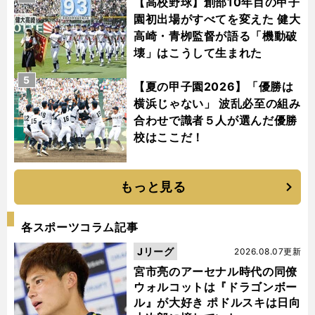
【高校野球】創部10年目の甲子
園初出場がすべてを変えた 健大
高崎・青栁監督が語る「機動破
壊」はこうして生まれた
5
【夏の甲子園2026】「優勝は
横浜じゃない」 波乱必至の組み
合わせで識者５人が選んだ優勝
校はここだ！
もっと見る
各スポーツコラム記事
Jリーグ
2026.08.07更新
宮市亮のアーセナル時代の同僚
ウォルコットは『ドラゴンボー
ル』が大好き ポドルスキは日向