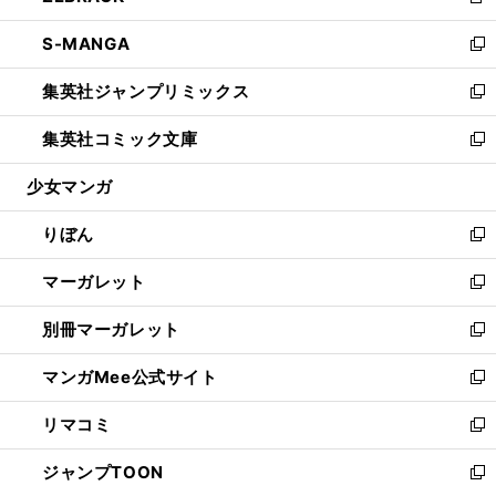
新
開
ウ
ン
ウ
し
S-MANGA
く
で
ド
ィ
い
新
開
ウ
ン
ウ
し
集英社ジャンプリミックス
く
で
ド
ィ
い
新
開
ウ
ン
ウ
し
集英社コミック文庫
く
で
ド
ィ
い
新
開
ウ
ン
ウ
し
少女マンガ
く
で
ド
ィ
い
開
ウ
ン
ウ
りぼん
く
で
ド
ィ
新
開
ウ
ン
し
マーガレット
く
で
ド
い
新
開
ウ
ウ
し
別冊マーガレット
く
で
ィ
い
新
開
ン
ウ
し
マンガMee公式サイト
く
ド
ィ
い
新
ウ
ン
ウ
し
リマコミ
で
ド
ィ
い
新
開
ウ
ン
ウ
し
ジャンプTOON
く
で
ド
ィ
い
新
開