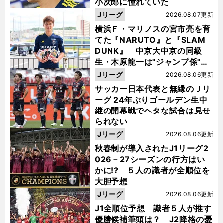
小次郎に憧れていた
Jリーグ
2026.08.07更新
横浜Ｆ・マリノスの宮市亮を育
てた『NARUTO』と『SLAM
DUNK』 中京大中京の同級
生・木原龍一は"ジャンプ係"だ
った
Jリーグ
2026.08.06更新
サッカー日本代表と無縁のＪリ
ーグ 24年ぶりゴールデン生中
継の開幕戦でヘタな試合は見せ
られない
Jリーグ
2026.08.06更新
秋春制が導入されたJ1リーグ2
026－27シーズンの行方はい
かに!? ５人の識者が全順位を
大胆予想
Jリーグ
2026.08.06更新
J1全順位予想 識者５人が推す
優勝候補筆頭は？ J2降格の憂