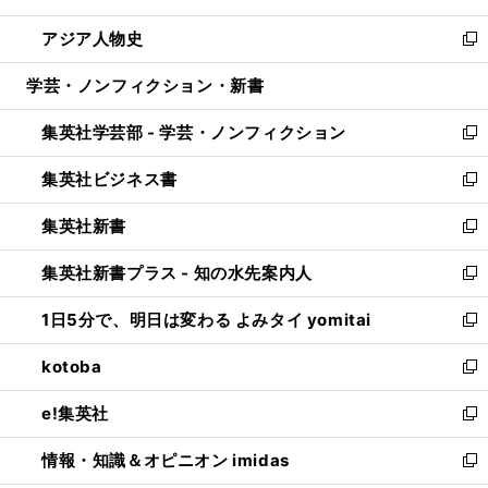
開
ウ
ン
ウ
し
アジア人物史
く
で
ド
ィ
い
新
開
ウ
ン
ウ
し
学芸・ノンフィクション・新書
く
で
ド
ィ
い
開
ウ
ン
ウ
集英社学芸部 - 学芸・ノンフィクション
く
で
ド
ィ
新
開
ウ
ン
し
集英社ビジネス書
く
で
ド
い
新
開
ウ
ウ
し
集英社新書
く
で
ィ
い
新
開
ン
ウ
し
集英社新書プラス - 知の水先案内人
く
ド
ィ
い
新
ウ
ン
ウ
し
1日5分で、明日は変わる よみタイ yomitai
で
ド
ィ
い
新
開
ウ
ン
ウ
し
kotoba
く
で
ド
ィ
い
新
開
ウ
ン
ウ
し
e!集英社
く
で
ド
ィ
い
新
開
ウ
ン
ウ
し
情報・知識＆オピニオン imidas
く
で
ド
ィ
い
新
開
ウ
ン
ウ
し