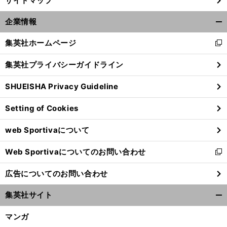
サイトマップ
企業情報
開
く/
集英社ホームページ
新
閉
し
じ
集英社プライバシーガイドライン
い
る
ウ
SHUEISHA Privacy Guideline
ィ
ン
Setting of Cookies
ド
ウ
前
へ
web Sportivaについて
で
開
Web Sportivaについてのお問い合わせ
く
新
し
広告についてのお問い合わせ
い
ウ
集英社サイト
ィ
開
ン
く/
マンガ
ド
閉