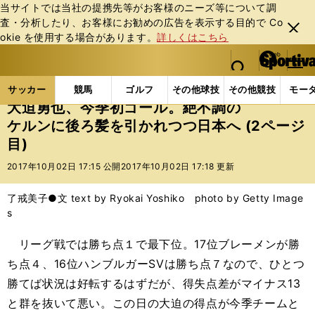
当サイトでは当社の提携先等がお客様のニーズ等について調
査・分析したり、お客様にお勧めの広告を表⽰する⽬的で Co
閉じ
okie を使⽤する場合があります。
詳しくはこちら
る
マイペ
web Sportiva (webスポルティーバ)
検索
メニュ
we
ー
サッカーの記事一覧
海外サッカー
海外サッカー
b
ジ
サッカー
競馬
ゴルフ
その他球技
その他競技
モー
ス
大迫勇也、今季初ゴール。絶不調の
ポ
ケルンに後ろ髪を引かれつつ日本へ (2ページ
ル
目)
テ
ィ
2017年10月02日 17:15 公開
2017年10月02日 17:18 更新
ー
バ
了戒美子●文 text by Ryokai Yoshiko photo by Getty Image
s
リーグ戦では勝ち点１で最下位。17位ブレーメンが勝
ち点４、16位ハンブルガーSVは勝ち点７なので、ひとつ
勝てば状況は好転するはずだが、得失点差がマイナス13
と群を抜いて悪い。この日の大迫の得点が今季チームと