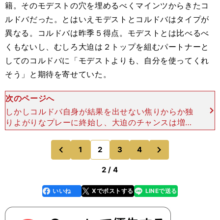
籍。そのモデストの穴を埋めるべくマインツからきたコ
ルドバだった。とはいえモデストとコルドバはタイプが
異なる。コルドバは昨季５得点。モデストとは比べるべ
くもないし、むしろ大迫は２トップを組むパートナーと
してのコルドバに「モデストよりも、自分を使ってくれ
そう」と期待を寄せていた。
次のページへ
しかしコルドバ自身が結果を出せない焦りからか独
りよがりなプレーに終始し、大迫のチャンスは増え
なかった。結局、大迫は中盤もこなしながら、前線
でも汗をかく役回りをこなさざるをえなかった。
次
1
2
3
4
のページへ
のページへ
ケルンはレッドス
前
2 / 4
いいね
Xでポストする
LINEで送る
line
faceboo
x
k