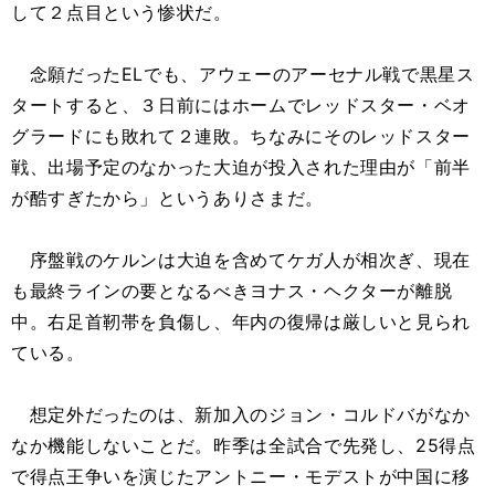
して２点目という惨状だ。
念願だったELでも、アウェーのアーセナル戦で黒星ス
タートすると、３日前にはホームでレッドスター・ベオ
グラードにも敗れて２連敗。ちなみにそのレッドスター
戦、出場予定のなかった大迫が投入された理由が「前半
が酷すぎたから」というありさまだ。
序盤戦のケルンは大迫を含めてケガ人が相次ぎ、現在
も最終ラインの要となるべきヨナス・ヘクターが離脱
中。右足首靭帯を負傷し、年内の復帰は厳しいと見られ
ている。
想定外だったのは、新加入のジョン・コルドバがなか
なか機能しないことだ。昨季は全試合で先発し、25得点
で得点王争いを演じたアントニー・モデストが中国に移