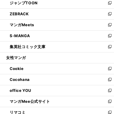
ジャンプTOON
く
で
ド
ィ
い
新
開
ウ
ン
ウ
し
ZEBRACK
く
で
ド
ィ
い
新
開
ウ
ン
ウ
し
マンガMeets
く
で
ド
ィ
い
新
開
ウ
ン
ウ
し
S-MANGA
く
で
ド
ィ
い
新
開
ウ
ン
ウ
し
集英社コミック文庫
く
で
ド
ィ
い
新
開
ウ
ン
ウ
し
女性マンガ
く
で
ド
ィ
い
開
ウ
ン
ウ
Cookie
く
で
ド
ィ
新
開
ウ
ン
し
Cocohana
く
で
ド
い
新
開
ウ
ウ
し
office YOU
く
で
ィ
い
新
開
ン
ウ
し
マンガMee公式サイト
く
ド
ィ
い
新
ウ
ン
ウ
し
リマコミ
で
ド
ィ
い
新