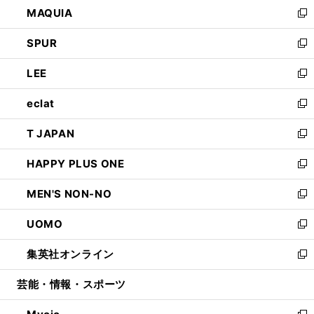
し
MAQUIA
ド
ィ
い
新
ウ
ン
ウ
し
SPUR
で
ド
ィ
い
新
開
ウ
ン
ウ
し
LEE
く
で
ド
ィ
い
新
開
ウ
ン
ウ
し
eclat
く
で
ド
ィ
い
新
開
ウ
ン
ウ
し
T JAPAN
く
で
ド
ィ
い
新
開
ウ
ン
ウ
し
HAPPY PLUS ONE
く
で
ド
ィ
い
新
開
ウ
ン
ウ
し
MEN'S NON-NO
く
で
ド
ィ
い
新
開
ウ
ン
ウ
し
UOMO
く
で
ド
ィ
い
新
開
ウ
ン
ウ
し
集英社オンライン
く
で
ド
ィ
い
新
開
ウ
ン
ウ
し
芸能・情報・スポーツ
く
で
ド
ィ
い
開
ウ
ン
ウ
く