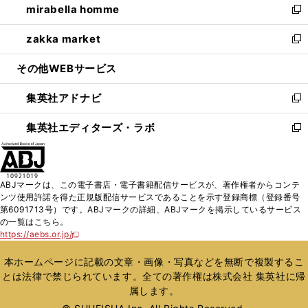
mirabella homme
く
で
ド
ィ
い
新
開
ウ
ン
ウ
し
zakka market
く
で
ド
ィ
い
新
開
ウ
ン
ウ
し
その他WEBサービス
く
で
ド
ィ
い
開
ウ
ン
ウ
集英社アドナビ
く
で
ド
ィ
新
開
ウ
ン
し
集英社エディターズ・ラボ
く
で
ド
い
新
開
ウ
ウ
し
く
で
ィ
い
開
ン
ウ
ABJマークは、この電子書店・電子書籍配信サービスが、著作権者からコンテ
く
ド
ィ
ンツ使用許諾を得た正規版配信サービスであることを示す登録商標（登録番号
ウ
ン
第6091713号）です。ABJマークの詳細、ABJマークを掲示しているサービス
で
ド
の一覧はこちら。
開
ウ
https://aebs.or.jp/
新
く
で
し
い
開
本ホームページに記載の文章・画像・写真などを無断で複製するこ
ウ
く
とは法律で禁じられています。全ての著作権は株式会社 集英社に帰
ィ
属します。
ン
ド