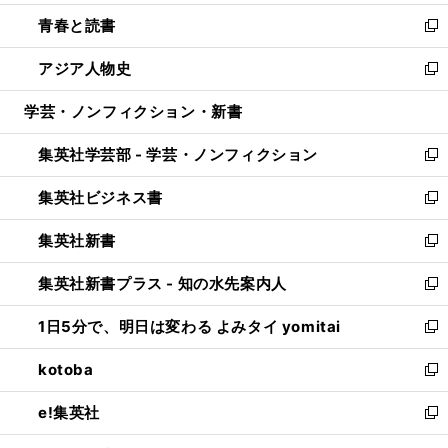
ウ
ン
ウ
し
青春と読書
で
ド
ィ
い
新
開
ウ
ン
ウ
し
アジア人物史
く
で
ド
ィ
い
新
開
ウ
ン
ウ
し
学芸・ノンフィクション・新書
く
で
ド
ィ
い
開
ウ
ン
ウ
集英社学芸部 - 学芸・ノンフィクション
く
で
ド
ィ
新
開
ウ
ン
し
集英社ビジネス書
く
で
ド
い
新
開
ウ
ウ
し
集英社新書
く
で
ィ
い
新
開
ン
ウ
し
集英社新書プラス - 知の水先案内人
く
ド
ィ
い
新
ウ
ン
ウ
し
1日5分で、明日は変わる よみタイ yomitai
で
ド
ィ
い
新
開
ウ
ン
ウ
し
kotoba
く
で
ド
ィ
い
新
開
ウ
ン
ウ
し
e!集英社
く
で
ド
ィ
い
新
開
ウ
ン
ウ
し