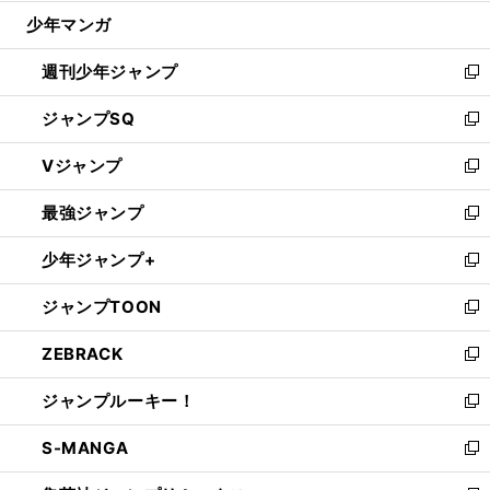
ウ
じ
少年マンガ
で
る
開
週刊少年ジャンプ
く
新
し
ジャンプSQ
い
新
ウ
し
Vジャンプ
ィ
い
新
ン
ウ
し
最強ジャンプ
ド
ィ
い
新
ウ
ン
ウ
し
少年ジャンプ+
で
ド
ィ
い
新
開
ウ
ン
ウ
し
ジャンプTOON
く
で
ド
ィ
い
新
開
ウ
ン
ウ
し
ZEBRACK
く
で
ド
ィ
い
新
開
ウ
ン
ウ
し
ジャンプルーキー！
く
で
ド
ィ
い
新
開
ウ
ン
ウ
し
S-MANGA
く
で
ド
ィ
い
新
開
ウ
ン
ウ
し