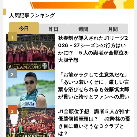
人気記事ランキング
今日
昨日
週間
月間
秋春制が導入されたJ1リーグ2
1
026－27シーズンの行方はい
かに!? ５人の識者が全順位を
大胆予想
「お前がラクして生意気だな」
2
「あいつ若いくせに」厳しい言
葉を浴びせられるも佐藤慎太郎
が貫いた誇りとファンへの思い
J1全順位予想 識者５人が推す
3
優勝候補筆頭は？ J2降格の憂
き目に遭いそうな３クラブと
は？