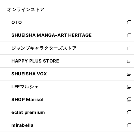
開
ン
ウ
オンラインストア
く
ド
ィ
ウ
ン
OTO
で
ド
新
開
ウ
し
SHUEISHA MANGA-ART HERITAGE
く
で
い
新
開
ウ
し
ジャンプキャラクターズストア
く
ィ
い
新
ン
ウ
し
HAPPY PLUS STORE
ド
ィ
い
新
ウ
ン
ウ
し
SHUEISHA VOX
で
ド
ィ
い
新
開
ウ
ン
ウ
し
LEEマルシェ
く
で
ド
ィ
い
新
開
ウ
ン
ウ
し
SHOP Marisol
く
で
ド
ィ
い
新
開
ウ
ン
ウ
し
eclat premium
く
で
ド
ィ
い
新
開
ウ
ン
ウ
し
mirabella
く
で
ド
ィ
い
新
開
ウ
ン
ウ
し