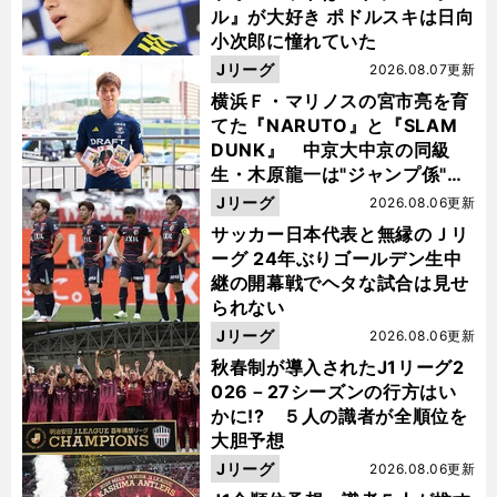
ル』が大好き ポドルスキは日向
小次郎に憧れていた
Jリーグ
2026.08.07更新
横浜Ｆ・マリノスの宮市亮を育
てた『NARUTO』と『SLAM
DUNK』 中京大中京の同級
生・木原龍一は"ジャンプ係"だ
った
Jリーグ
2026.08.06更新
サッカー日本代表と無縁のＪリ
ーグ 24年ぶりゴールデン生中
継の開幕戦でヘタな試合は見せ
られない
Jリーグ
2026.08.06更新
秋春制が導入されたJ1リーグ2
026－27シーズンの行方はい
かに!? ５人の識者が全順位を
大胆予想
Jリーグ
2026.08.06更新