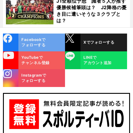
J1全順位予想 識者５人が推す
優勝候補筆頭は？ J2降格の憂
き目に遭いそうな３クラブと
は？
cebo
X
Facebookで
Xでフォローする
ok
フォローする
uTube
LINE
YouTubeで
LINEで
チャンネル登録
アカウント追加
stagra
Instagramで
m
フォローする