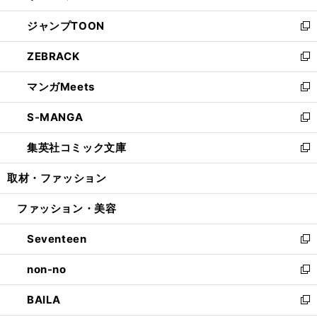
開
ウ
ン
ウ
し
ジャンプTOON
く
で
ド
ィ
い
新
開
ウ
ン
ウ
し
ZEBRACK
く
で
ド
ィ
い
新
開
ウ
ン
ウ
し
マンガMeets
く
で
ド
ィ
い
新
開
ウ
ン
ウ
し
S-MANGA
く
で
ド
ィ
い
新
開
ウ
ン
ウ
し
集英社コミック文庫
く
で
ド
ィ
い
新
開
ウ
ン
ウ
し
取材・ファッション
く
で
ド
ィ
い
開
ウ
ン
ウ
ファッション・美容
く
で
ド
ィ
開
ウ
ン
Seventeen
く
で
ド
新
開
ウ
し
non-no
く
で
い
新
開
ウ
し
BAILA
く
ィ
い
新
ン
ウ