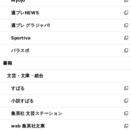
Myojo
で
ド
ィ
新
開
ウ
ン
し
週プレNEWS
く
で
ド
い
新
開
ウ
ウ
し
週プレ グラジャパ!
く
で
ィ
い
新
開
ン
ウ
し
Sportiva
く
ド
ィ
い
新
ウ
ン
ウ
し
パラスポ
で
ド
ィ
い
新
開
ウ
ン
ウ
し
書籍
く
で
ド
ィ
い
開
ウ
ン
ウ
文芸・文庫・総合
く
で
ド
ィ
開
ウ
ン
すばる
く
で
ド
新
開
ウ
し
小説すばる
く
で
い
新
開
ウ
し
集英社 文芸ステーション
く
ィ
い
新
ン
ウ
し
web 集英社文庫
ド
ィ
い
新