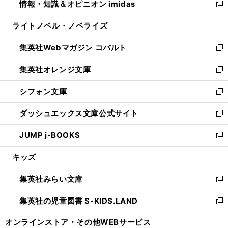
情報・知識＆オピニオン imidas
く
で
ド
ィ
い
新
開
ウ
ン
ウ
し
ライトノベル・ノベライズ
く
で
ド
ィ
い
開
ウ
ン
ウ
集英社Webマガジン コバルト
く
で
ド
ィ
新
開
ウ
ン
し
集英社オレンジ文庫
く
で
ド
い
新
開
ウ
ウ
し
シフォン文庫
く
で
ィ
い
新
開
ン
ウ
し
ダッシュエックス文庫公式サイト
く
ド
ィ
い
新
ウ
ン
ウ
し
JUMP j-BOOKS
で
ド
ィ
い
新
開
ウ
ン
ウ
し
キッズ
く
で
ド
ィ
い
開
ウ
ン
ウ
集英社みらい文庫
く
で
ド
ィ
新
開
ウ
ン
し
集英社の児童図書 S-KIDS.LAND
く
で
ド
い
新
開
ウ
ウ
し
オンラインストア・
その他WEBサービス
く
で
ィ
い