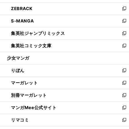
開
ウ
ン
ウ
し
ZEBRACK
く
で
ド
ィ
い
新
開
ウ
ン
ウ
し
S-MANGA
く
で
ド
ィ
い
新
開
ウ
ン
ウ
し
集英社ジャンプリミックス
く
で
ド
ィ
い
新
開
ウ
ン
ウ
し
集英社コミック文庫
く
で
ド
ィ
い
新
開
ウ
ン
ウ
し
少女マンガ
く
で
ド
ィ
い
開
ウ
ン
ウ
りぼん
く
で
ド
ィ
新
開
ウ
ン
し
マーガレット
く
で
ド
い
新
開
ウ
ウ
し
別冊マーガレット
く
で
ィ
い
新
開
ン
ウ
し
マンガMee公式サイト
く
ド
ィ
い
新
ウ
ン
ウ
し
リマコミ
で
ド
ィ
い
新
開
ウ
ン
ウ
し