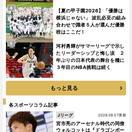
4
【夏の甲子園2026】「優勝は
横浜じゃない」 波乱必至の組み
合わせで識者５人が選んだ優勝
校はここだ！
5
河村勇輝がサマーリーグで示し
たリーダーシップと悔し涙 ２
年ぶりの日本代表の舞台を糧に
３年目のNBA挑戦は続く
もっと見る
各スポーツコラム記事
Jリーグ
2026.08.07更新
宮市亮のアーセナル時代の同僚
ウォルコットは『ドラゴンボー