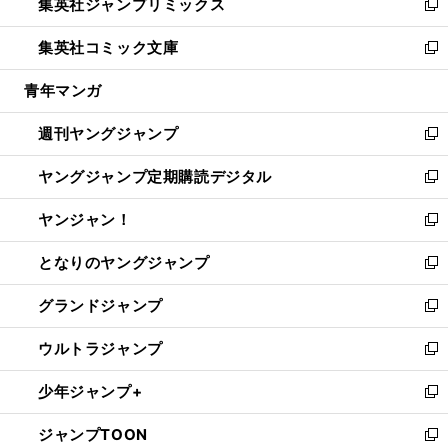
集英社ジャンプリミックス
く
で
ド
ィ
い
新
開
ウ
ン
ウ
し
集英社コミック文庫
く
で
ド
ィ
い
新
開
ウ
ン
ウ
し
青年マンガ
く
で
ド
ィ
い
開
ウ
ン
ウ
週刊ヤングジャンプ
く
で
ド
ィ
新
開
ウ
ン
し
ヤングジャンプ定期購読デジタル
く
で
ド
い
新
開
ウ
ウ
し
ヤンジャン！
く
で
ィ
い
新
開
ン
ウ
し
となりのヤングジャンプ
く
ド
ィ
い
新
ウ
ン
ウ
し
グランドジャンプ
で
ド
ィ
い
新
開
ウ
ン
ウ
し
ウルトラジャンプ
く
で
ド
ィ
い
新
開
ウ
ン
ウ
し
少年ジャンプ+
く
で
ド
ィ
い
新
開
ウ
ン
ウ
し
ジャンプTOON
く
で
ド
ィ
い
新