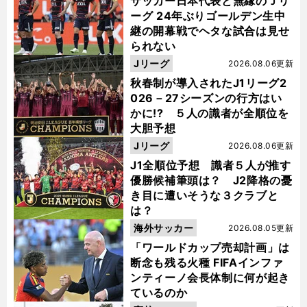
サッカー日本代表と無縁のＪリ
ーグ 24年ぶりゴールデン生中
継の開幕戦でヘタな試合は見せ
られない
Jリーグ
2026.08.06更新
秋春制が導入されたJ1リーグ2
026－27シーズンの行方はい
かに!? ５人の識者が全順位を
大胆予想
Jリーグ
2026.08.06更新
J1全順位予想 識者５人が推す
優勝候補筆頭は？ J2降格の憂
き目に遭いそうな３クラブと
は？
海外サッカー
2026.08.05更新
「ワールドカップ売却計画」は
断念も残る火種 FIFAインファ
ンティーノ会長体制に何が起き
ているのか