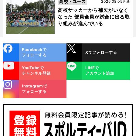
高校・ユース
2026.08.05更新
高校サッカーから補欠がいなく
なった 部員全員が試合に出る取
り組みが進んでいる
cebo
X
Facebookで
Xでフォローする
ok
フォローする
uTube
LINE
YouTubeで
LINEで
チャンネル登録
アカウント追加
stagra
Instagramで
m
フォローする