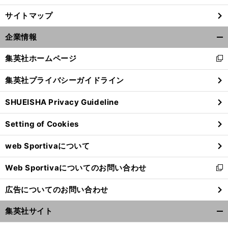
サイトマップ
企業情報
開
く/
集英社ホームページ
新
閉
し
じ
集英社プライバシーガイドライン
い
る
ウ
SHUEISHA Privacy Guideline
ィ
ン
Setting of Cookies
ド
急
。
ウ
成長ベルギー２連勝
だが組織力欠如で今後に不安も
web Sportivaについて
で
開
Web Sportivaについてのお問い合わせ
く
新
し
広告についてのお問い合わせ
い
ウ
集英社サイト
ィ
開
ン
く/