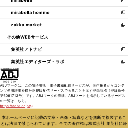
mirabella
で
ド
ィ
い
新
開
ウ
ン
ウ
し
mirabella homme
く
で
ド
ィ
い
新
開
ウ
ン
ウ
し
zakka market
く
で
ド
ィ
い
新
開
ウ
ン
ウ
し
その他WEBサービス
く
で
ド
ィ
い
開
ウ
ン
ウ
集英社アドナビ
く
で
ド
ィ
新
開
ウ
ン
し
集英社エディターズ・ラボ
く
で
ド
い
新
開
ウ
ウ
し
く
で
ィ
い
開
ン
ウ
ABJマークは、この電子書店・電子書籍配信サービスが、著作権者からコンテ
く
ド
ィ
ンツ使用許諾を得た正規版配信サービスであることを示す登録商標（登録番号
ウ
ン
第6091713号）です。ABJマークの詳細、ABJマークを掲示しているサービス
で
ド
の一覧はこちら。
開
ウ
https://aebs.or.jp/
新
く
で
し
い
開
本ホームページに記載の文章・画像・写真などを無断で複製するこ
ウ
く
とは法律で禁じられています。全ての著作権は株式会社 集英社に帰
ィ