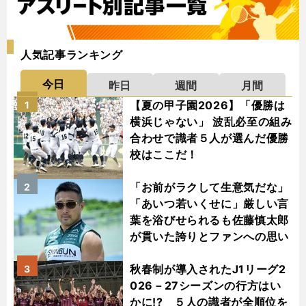
人気記事ランキング
今日
昨日
週間
月間
【夏の甲子園2026】「優勝は
1
横浜じゃない」 波乱必至の組み
合わせで識者５人が選んだ優勝
校はここだ！
「お前がラクして生意気だな」
2
「あいつ若いくせに」厳しい言
葉を浴びせられるも佐藤慎太郎
が貫いた誇りとファンへの思い
秋春制が導入されたJ1リーグ2
3
026－27シーズンの行方はい
かに!? ５人の識者が全順位を