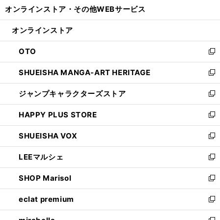
ウ
し
オンラインストア・
その他WEBサービス
く
で
ィ
い
開
ン
ウ
オンラインストア
く
ド
ィ
ウ
ン
OTO
で
ド
新
開
ウ
し
SHUEISHA MANGA-ART HERITAGE
く
で
い
新
開
ウ
し
ジャンプキャラクターズストア
く
ィ
い
新
ン
ウ
し
HAPPY PLUS STORE
ド
ィ
い
新
ウ
ン
ウ
し
SHUEISHA VOX
で
ド
ィ
い
新
開
ウ
ン
ウ
し
LEEマルシェ
く
で
ド
ィ
い
新
開
ウ
ン
ウ
し
SHOP Marisol
く
で
ド
ィ
い
新
開
ウ
ン
ウ
し
eclat premium
く
で
ド
ィ
い
新
開
ウ
ン
ウ
し
く