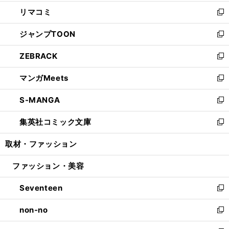
ウ
ン
ウ
し
リマコミ
で
ド
ィ
い
新
開
ウ
ン
ウ
し
ジャンプTOON
く
で
ド
ィ
い
新
開
ウ
ン
ウ
し
ZEBRACK
く
で
ド
ィ
い
新
開
ウ
ン
ウ
し
マンガMeets
く
で
ド
ィ
い
新
開
ウ
ン
ウ
し
S-MANGA
く
で
ド
ィ
い
新
開
ウ
ン
ウ
し
集英社コミック文庫
く
で
ド
ィ
い
新
開
ウ
ン
ウ
し
取材・ファッション
く
で
ド
ィ
い
開
ウ
ン
ウ
ファッション・美容
く
で
ド
ィ
開
ウ
ン
Seventeen
く
で
ド
新
開
ウ
し
non-no
く
で
い
新
開
ウ
し