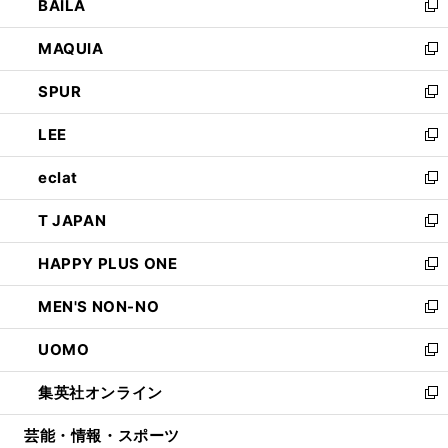
BAILA
く
ィ
い
新
ン
ウ
し
MAQUIA
ド
ィ
い
新
ウ
ン
ウ
し
SPUR
で
ド
ィ
い
新
開
ウ
ン
ウ
し
LEE
く
で
ド
ィ
い
新
開
ウ
ン
ウ
し
eclat
く
で
ド
ィ
い
新
開
ウ
ン
ウ
し
T JAPAN
く
で
ド
ィ
い
新
開
ウ
ン
ウ
し
HAPPY PLUS ONE
く
で
ド
ィ
い
新
開
ウ
ン
ウ
し
MEN'S NON-NO
く
で
ド
ィ
い
新
開
ウ
ン
ウ
し
UOMO
く
で
ド
ィ
い
新
開
ウ
ン
ウ
し
集英社オンライン
く
で
ド
ィ
い
新
開
ウ
ン
ウ
し
芸能・情報・スポーツ
く
で
ド
ィ
い