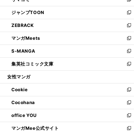
ィ
い
新
開
ウ
ン
ウ
し
ジャンプTOON
く
で
ド
ィ
い
新
開
ウ
ン
ウ
し
ZEBRACK
く
で
ド
ィ
い
新
開
ウ
ン
ウ
し
マンガMeets
く
で
ド
ィ
い
新
開
ウ
ン
ウ
し
S-MANGA
く
で
ド
ィ
い
新
開
ウ
ン
ウ
し
集英社コミック文庫
く
で
ド
ィ
い
新
開
ウ
ン
ウ
し
女性マンガ
く
で
ド
ィ
い
開
ウ
ン
ウ
Cookie
く
で
ド
ィ
新
開
ウ
ン
し
Cocohana
く
で
ド
い
新
開
ウ
ウ
し
office YOU
く
で
ィ
い
新
開
ン
ウ
し
マンガMee公式サイト
く
ド
ィ
い
新