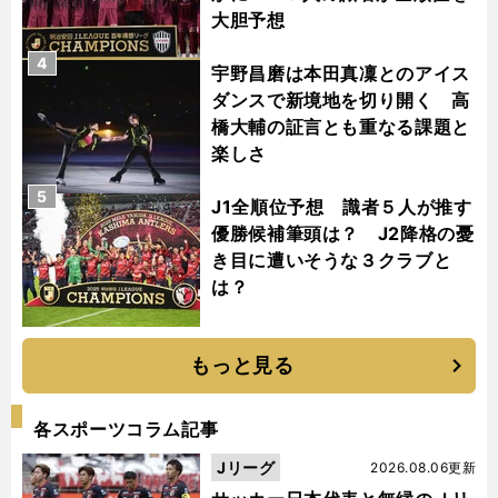
大胆予想
4
宇野昌磨は本田真凜とのアイス
ダンスで新境地を切り開く 高
橋大輔の証言とも重なる課題と
楽しさ
5
J1全順位予想 識者５人が推す
優勝候補筆頭は？ J2降格の憂
き目に遭いそうな３クラブと
は？
もっと見る
各スポーツコラム記事
Jリーグ
2026.08.06更新