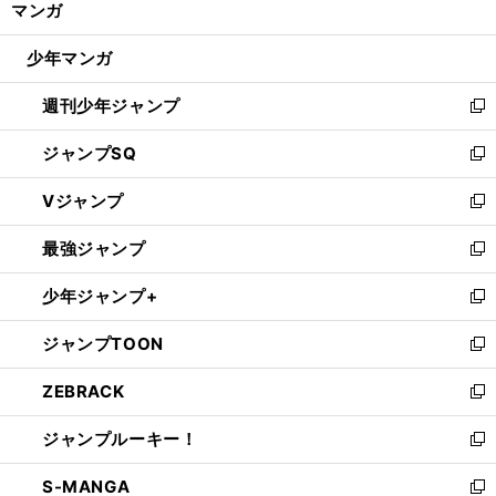
マンガ
ド
閉
ウ
じ
少年マンガ
で
る
開
週刊少年ジャンプ
く
新
し
ジャンプSQ
い
新
ウ
し
Vジャンプ
ィ
い
新
ン
ウ
し
最強ジャンプ
ド
ィ
い
新
ウ
ン
ウ
し
少年ジャンプ+
で
ド
ィ
い
新
開
ウ
ン
ウ
し
ジャンプTOON
く
で
ド
ィ
い
新
開
ウ
ン
ウ
し
ZEBRACK
く
で
ド
ィ
い
新
開
ウ
ン
ウ
し
ジャンプルーキー！
く
で
ド
ィ
い
新
開
ウ
ン
ウ
し
S-MANGA
く
で
ド
ィ
い
新