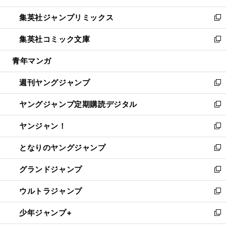
開
ウ
ン
ウ
し
集英社ジャンプリミックス
く
で
ド
ィ
い
新
開
ウ
ン
ウ
し
集英社コミック文庫
く
で
ド
ィ
い
新
開
ウ
ン
ウ
し
青年マンガ
く
で
ド
ィ
い
開
ウ
ン
ウ
週刊ヤングジャンプ
く
で
ド
ィ
新
開
ウ
ン
し
ヤングジャンプ定期購読デジタル
く
で
ド
い
新
開
ウ
ウ
し
ヤンジャン！
く
で
ィ
い
新
開
ン
ウ
し
となりのヤングジャンプ
く
ド
ィ
い
新
ウ
ン
ウ
し
グランドジャンプ
で
ド
ィ
い
新
開
ウ
ン
ウ
し
ウルトラジャンプ
く
で
ド
ィ
い
新
開
ウ
ン
ウ
し
少年ジャンプ+
く
で
ド
ィ
い
新
開
ウ
ン
ウ
し