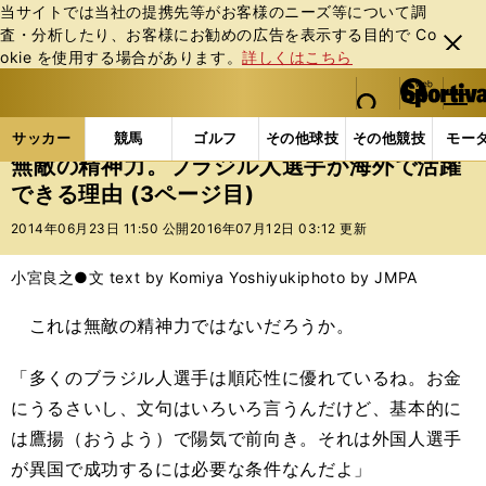
当サイトでは当社の提携先等がお客様のニーズ等について調
査・分析したり、お客様にお勧めの広告を表⽰する⽬的で Co
閉じ
okie を使⽤する場合があります。
詳しくはこちら
る
マイペ
web Sportiva (webスポルティーバ)
検索
メニュ
we
ー
サッカーの記事一覧
海外サッカー
海外サッカー
b
ジ
サッカー
競馬
ゴルフ
その他球技
その他競技
モー
ス
無敵の精神力。ブラジル人選手が海外で活躍
ポ
できる理由 (3ページ目)
ル
テ
2014年06月23日 11:50 公開
2016年07月12日 03:12 更新
ィ
ー
小宮良之●文 text by Komiya Yoshiyuki
photo by JMPA
バ
これは無敵の精神力ではないだろうか。
「多くのブラジル人選手は順応性に優れているね。お金
にうるさいし、文句はいろいろ言うんだけど、基本的に
は鷹揚（おうよう）で陽気で前向き。それは外国人選手
が異国で成功するには必要な条件なんだよ」