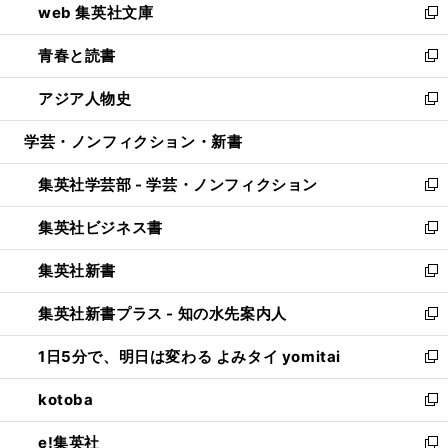
web 集英社文庫
ド
ィ
い
新
ウ
ン
ウ
し
青春と読書
で
ド
ィ
い
新
開
ウ
ン
ウ
し
アジア人物史
く
で
ド
ィ
い
新
開
ウ
ン
ウ
し
学芸・ノンフィクション・新書
く
で
ド
ィ
い
開
ウ
ン
ウ
集英社学芸部 - 学芸・ノンフィクション
く
で
ド
ィ
新
開
ウ
ン
し
集英社ビジネス書
く
で
ド
い
新
開
ウ
ウ
し
集英社新書
く
で
ィ
い
新
開
ン
ウ
し
集英社新書プラス - 知の水先案内人
く
ド
ィ
い
新
ウ
ン
ウ
し
1日5分で、明日は変わる よみタイ yomitai
で
ド
ィ
い
新
開
ウ
ン
ウ
し
kotoba
く
で
ド
ィ
い
新
開
ウ
ン
ウ
し
e!集英社
く
で
ド
ィ
い
新