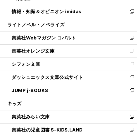
開
ウ
ン
ウ
し
情報・知識＆オピニオン imidas
く
で
ド
ィ
い
新
開
ウ
ン
ウ
し
ライトノベル・ノベライズ
く
で
ド
ィ
い
開
ウ
ン
ウ
集英社Webマガジン コバルト
く
で
ド
ィ
新
開
ウ
ン
し
集英社オレンジ文庫
く
で
ド
い
新
開
ウ
ウ
し
シフォン文庫
く
で
ィ
い
新
開
ン
ウ
し
ダッシュエックス文庫公式サイト
く
ド
ィ
い
新
ウ
ン
ウ
し
JUMP j-BOOKS
で
ド
ィ
い
新
開
ウ
ン
ウ
し
キッズ
く
で
ド
ィ
い
開
ウ
ン
ウ
集英社みらい文庫
く
で
ド
ィ
新
開
ウ
ン
し
集英社の児童図書 S-KIDS.LAND
く
で
ド
い
新
開
ウ