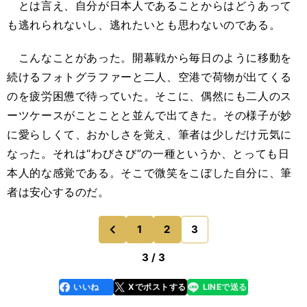
とは言え、自分が日本人であることからはどうあって
も逃れられないし、逃れたいとも思わないのである。
こんなことがあった。開幕戦から毎日のように移動を
続けるフォトグラファーと二人、空港で荷物が出てくる
のを疲労困憊で待っていた。そこに、偶然にも二人のス
ーツケースがことことと並んで出てきた。その様子が妙
に愛らしくて、おかしさを覚え、筆者は少しだけ元気に
なった。それは“わびさび”の一種というか、とっても日
本人的な感覚である。そこで微笑をこぼした自分に、筆
者は安心するのだ。
1
2
3
のページへ
前
3 / 3
いいね
Xでポストする
LINEで送る
line
faceboo
x
k