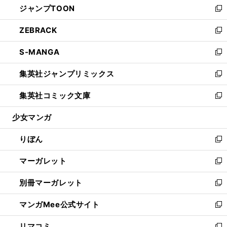
ジャンプTOON
く
で
ド
ィ
い
新
開
ウ
ン
ウ
し
ZEBRACK
く
で
ド
ィ
い
新
開
ウ
ン
ウ
し
S-MANGA
く
で
ド
ィ
い
新
開
ウ
ン
ウ
し
集英社ジャンプリミックス
く
で
ド
ィ
い
新
開
ウ
ン
ウ
し
集英社コミック文庫
く
で
ド
ィ
い
新
開
ウ
ン
ウ
し
少女マンガ
く
で
ド
ィ
い
開
ウ
ン
ウ
りぼん
く
で
ド
ィ
新
開
ウ
ン
し
マーガレット
く
で
ド
い
新
開
ウ
ウ
し
別冊マーガレット
く
で
ィ
い
新
開
ン
ウ
し
マンガMee公式サイト
く
ド
ィ
い
新
ウ
ン
ウ
し
リマコミ
で
ド