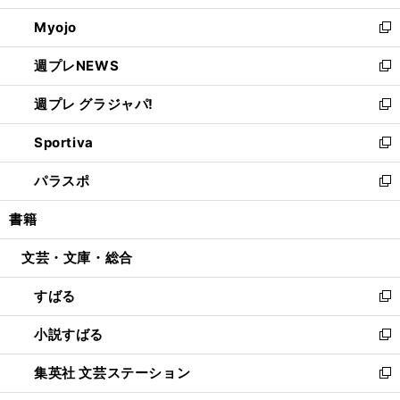
開
ウ
ン
ウ
Myojo
く
で
ド
ィ
新
開
ウ
ン
し
週プレNEWS
く
で
ド
い
新
開
ウ
ウ
し
週プレ グラジャパ!
く
で
ィ
い
新
開
ン
ウ
し
Sportiva
く
ド
ィ
い
新
ウ
ン
ウ
し
パラスポ
で
ド
ィ
い
新
開
ウ
ン
ウ
し
書籍
く
で
ド
ィ
い
開
ウ
ン
ウ
文芸・文庫・総合
く
で
ド
ィ
開
ウ
ン
すばる
く
で
ド
新
開
ウ
し
小説すばる
く
で
い
新
開
ウ
し
集英社 文芸ステーション
く
ィ
い
新
ン
ウ
し