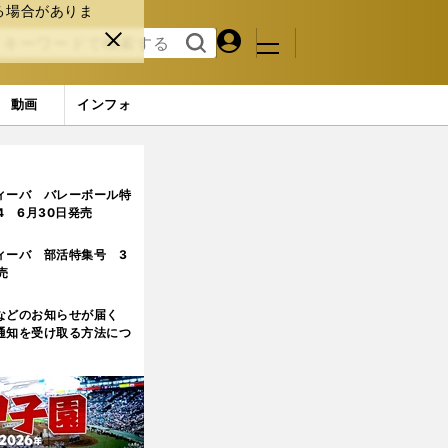
る場合がありま
マイペ
閉じ
検索
メニュ
ー
る
す
ジ
る
動画
インフォ
ィーバ バレーボール特
.4 6月30日発売
ィーバ 部活特集号 3
売
などのお知らせが届く
通知を受け取る方法につ