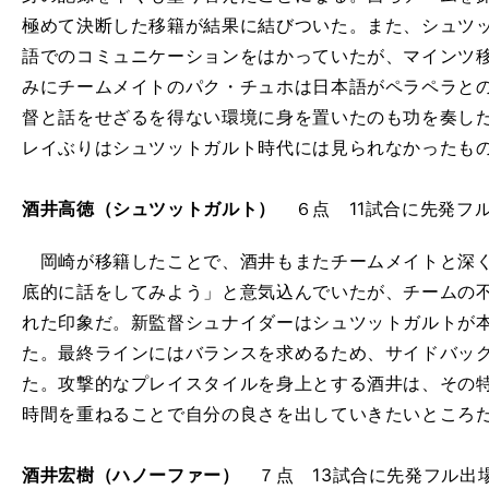
極めて決断した移籍が結果に結びついた。また、シュツ
語でのコミュニケーションをはかっていたが、マインツ
みにチームメイトのパク・チュホは日本語がペラペラと
督と話をせざるを得ない環境に身を置いたのも功を奏し
レイぶりはシュツットガルト時代には見られなかったも
酒井高徳（シュツットガルト）
６点 11試合に先発フ
岡崎が移籍したことで、酒井もまたチームメイトと深く
底的に話をしてみよう」と意気込んでいたが、チームの
れた印象だ。新監督シュナイダーはシュツットガルトが
た。最終ラインにはバランスを求めるため、サイドバッ
た。攻撃的なプレイスタイルを身上とする酒井は、その
時間を重ねることで自分の良さを出していきたいところ
酒井宏樹（ハノーファー）
７点 13試合に先発フル出