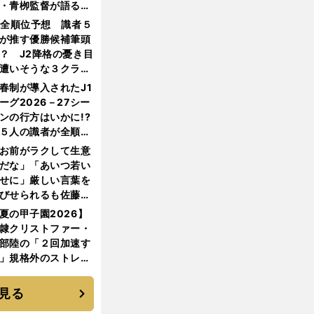
・青栁監督が語る
機動破壊」はこうし
1全順位予想 識者５
生まれた
が推す優勝候補筆頭
？ J2降格の憂き目
遭いそうな３クラブ
は？
春制が導入されたJ1
ーグ2026－27シー
ンの行方はいかに!?
５人の識者が全順位
大胆予想
お前がラクして生意
だな」「あいつ若い
せに」厳しい言葉を
びせられるも佐藤慎
郎が貫いた誇りとフ
夏の甲子園2026】
ンへの思い
隷クリストファー・
部陸の「２回加速す
」規格外のストレー
 それでもプロではな
大学進学を選ぶ理由
見る