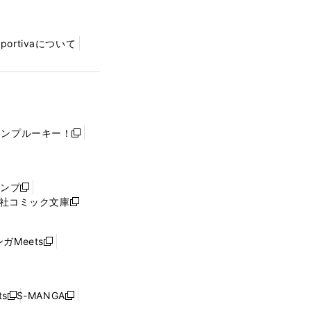
Sportivaについて
ャンプルーキー！
新
し
い
ウ
ャンプ
新
ィ
社コミック文庫
し
新
ン
い
し
ド
ウ
い
ウ
ガMeets
新
ィ
ウ
で
し
ン
ィ
開
い
ド
ン
く
ウ
ウ
ド
s
S-MANGA
新
新
ィ
で
ウ