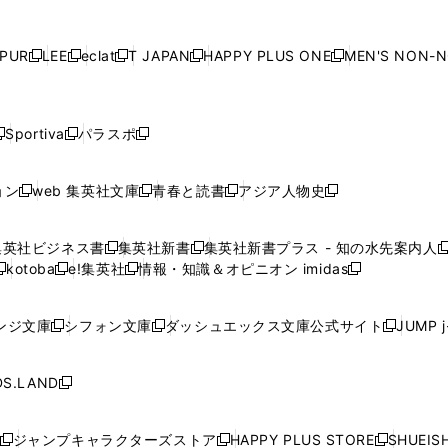
し
し
し
し
ン
ン
ン
ン
ン
で
開
で
開
で
開
で
い
い
い
い
ド
ド
ド
ド
ド
開
く
開
く
開
く
開
ウ
ウ
ウ
ウ
ウ
ウ
ウ
ウ
ウ
PUR
LEE
eclat
T JAPAN
HAPPY PLUS ONE
MEN'S NON-
く
く
く
く
新
新
新
新
新
ィ
ィ
ィ
ィ
で
で
で
で
で
し
し
し
し
し
ン
ン
ン
ン
開
開
開
開
開
い
い
い
い
い
ド
ド
ド
ド
く
く
く
く
く
ウ
ウ
ウ
ウ
ウ
ウ
ウ
ウ
ウ
Sportiva
パラスポ
新
新
ィ
ィ
ィ
ィ
ィ
で
で
で
で
し
し
し
ン
ン
ン
ン
ン
開
開
開
開
い
い
い
ド
ド
ド
ド
ド
ョン
web 集英社文庫
青春と読書
アジア人物史
く
く
く
く
新
新
新
新
ウ
ウ
ウ
ウ
ウ
ウ
ウ
ウ
し
し
し
し
ィ
ィ
ィ
で
で
で
で
で
い
い
い
い
ン
ン
ン
集英社ビジネス書
集英社新書
集英社新書プラス - 知の水先案内人
開
開
開
開
開
新
新
新
ウ
ウ
ウ
ウ
ド
ド
ド
kotoba
e!集英社
情報・知識＆オピニオン imidas
く
く
く
く
く
新
し
新
し
新
ィ
ィ
ィ
ィ
ウ
ウ
ウ
し
し
い
し
い
し
ン
ン
ン
ン
で
で
で
い
い
ウ
い
ウ
い
ド
ド
ド
ド
ンジ文庫
シフォン文庫
ダッシュエックス文庫公式サイト
JUMP 
開
開
開
新
新
新
ウ
ウ
ィ
ウ
ィ
ウ
ウ
ウ
ウ
ウ
く
く
く
し
し
し
ィ
ィ
ン
ィ
ン
ィ
で
で
で
で
い
い
い
ン
ン
ド
ン
ド
ン
S.LAND
開
開
開
開
新
ウ
ウ
ウ
ド
ド
ウ
ド
ウ
ド
く
く
く
く
し
ィ
ィ
ィ
ウ
ウ
で
ウ
で
ウ
い
ン
ン
ン
ジャンプキャラクターズストア
HAPPY PLUS STORE
SHUEIS
で
で
開
で
開
で
新
新
新