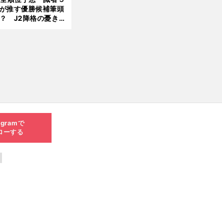
が推す優勝候補筆頭
？ J2降格の憂き目
遭いそうな３クラブ
は？
agramで
ローする