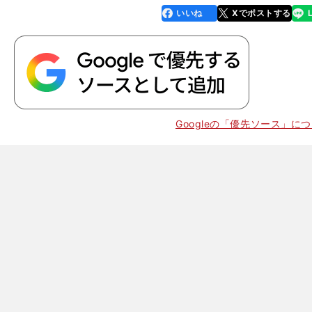
いいね
Xでポストする
line
faceboo
x
k
Googleの「優先ソース」に