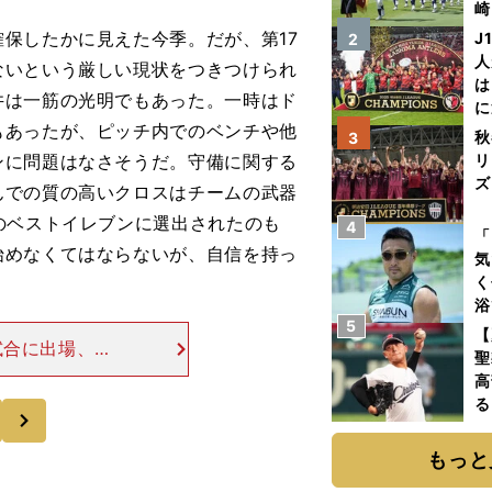
崎
「
保したかに見えた今季。だが、第17
J
2
て
人
ないという厳しい現状をつきつけられ
は
井は一筋の光明でもあった。一時はド
に
もあったが、ピッチ内でのベンチや他
と
秋
3
ンに問題はなさそうだ。守備に関する
リ
ズ
んでの質の高いクロスはチームの武器
のベストイレブンに選出されたのも
4
を
「
始めなくてはならないが、自信を持っ
気
く
浴
5
太
【
試合に出場、先
ァ
聖
変更などのあお
高
フランクフルト
る
次
ト
く
もっと