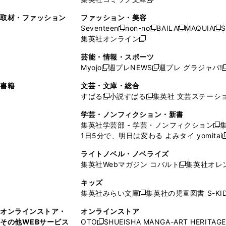
し
新
し
し
ン
ィ
ン
ィ
で
開
で
い
し
い
い
ド
ン
ド
ン
取材・ファッション
ファッション・美容
開
く
開
ウ
い
ウ
ウ
ウ
ド
ウ
ド
Seventeen
non-no
BAILA
MAQUIA
S
く
く
新
新
新
新
ィ
ウ
ィ
ィ
で
ウ
で
ウ
集英社オンライン
し
新
し
し
し
ン
ィ
ン
ン
開
で
開
で
い
し
い
い
い
ド
ン
ド
ド
芸能・情報・スポーツ
く
開
く
開
ウ
い
ウ
ウ
ウ
ウ
ド
ウ
ウ
Myojo
週プレNEWS
週プレ グラジャパ!
く
く
新
新
新
ィ
ウ
ィ
ィ
ィ
で
ウ
で
で
し
し
ン
ィ
ン
ン
ン
書籍
文芸・文庫・総合
開
で
開
開
い
い
ド
ン
ド
ド
ド
すばる
小説すばる
集英社 文芸ステーシ
く
開
く
く
新
新
ウ
ウ
ウ
ド
ウ
ウ
ウ
く
し
し
ィ
ィ
学芸・ノンフィクション・新書
で
ウ
で
で
で
い
い
ン
ン
集英社学芸部 - 学芸・ノンフィクション
開
で
開
開
開
新
ウ
ウ
ド
ド
1日5分で、明日は変わる よみタイ yomitai
く
開
く
く
く
し
新
ィ
ィ
ウ
ウ
く
い
ン
ン
ライトノベル・ノベライズ
で
で
ウ
ド
ド
集英社Webマガジン コバルト
集英社オレ
開
開
新
ィ
ウ
ウ
く
く
し
ン
キッズ
で
で
い
ド
集英社みらい文庫
集英社の児童図書 S-KID
開
開
新
ウ
ウ
く
く
し
ィ
オンラインストア・
オンラインストア
で
い
ン
その他WEBサービス
OTO
SHUEISHA MANGA-ART HERITAGE
開
新