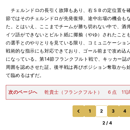
チェルンドロの長引く故障もあり、右ＳＢの定位置を確
節ではそのチェルンドロが先発復帰、途中出場の機会も
た。とはいえ、ここまでチームが勝ち切れない中で、酒
イツ語ができないとビルト紙に揶揄（やゆ）されたこと
の選手とのやりとりを見ている限り、コミュニケーショ
戦術的な指示にも対応できており、ゴール前まで攻め込
になっている。第14節フランクフルト戦で、キッカー誌
周囲を認めさせた証。後半戦は再びポジション奪取から
て臨めるはずだ。
次のページへ
乾貴士（フランクフルト） ６点 11
発は８試合 今季はチームがライバル選手を獲得、戦術
りを受けて出場機会が激減した。１部に昇格した昨季の
は、前半45分は豊
1
2
3
4
のページへ
のページへ
前
2 / 4