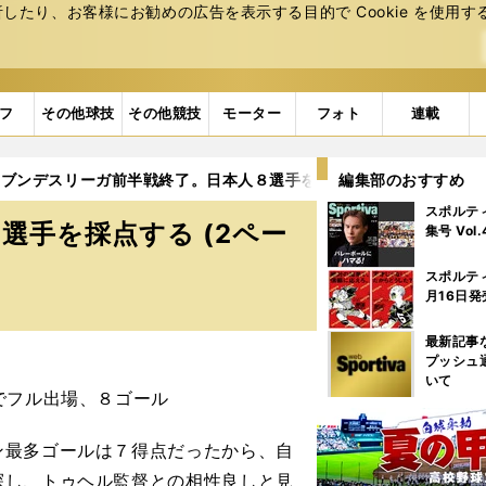
たり、お客様にお勧めの広告を表⽰する⽬的で Cookie を使⽤す
フ
その他球技
その他競技
モーター
フォト
連載
ブンデスリーガ前半戦終了。日本人８選手を採点する
編集部のおすすめ
2ページ目
スポルテ
選手を採点する (2ペー
集号 Vol
スポルテ
月16日発
最新記事
プッシュ
いて
でフル出場、８ゴール
最多ゴールは７得点だったから、自
探し、トゥヘル監督との相性良しと見