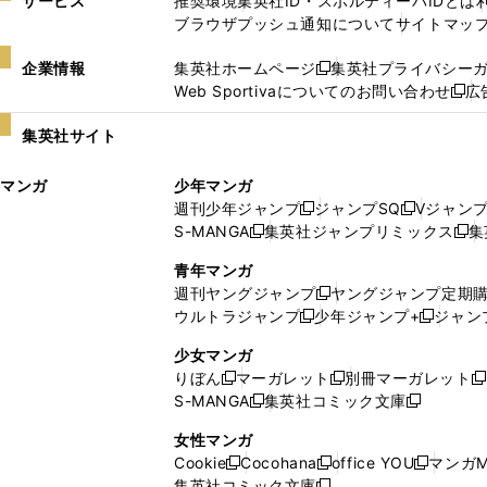
サービス
推奨環境
集英社ID・スポルティーバIDとは
ブラウザプッシュ通知について
サイトマッ
企業情報
集英社ホームページ
集英社プライバシー
新
Web Sportivaについてのお問い合わせ
広
し
新
い
し
集英社サイト
ウ
い
ィ
ウ
マンガ
少年マンガ
ン
ィ
週刊少年ジャンプ
ジャンプSQ
Vジャン
ド
ン
新
新
S-MANGA
集英社ジャンプリミックス
集
ウ
ド
新
し
し
新
で
ウ
し
い
い
し
青年マンガ
開
で
い
ウ
ウ
い
週刊ヤングジャンプ
ヤングジャンプ定期
新
く
開
ウ
ィ
ィ
ウ
ウルトラジャンプ
少年ジャンプ+
ジャン
新
し
新
く
ィ
ン
ン
ィ
し
い
し
ン
ド
ド
ン
少女マンガ
い
ウ
い
ド
ウ
ウ
ド
りぼん
マーガレット
別冊マーガレット
新
新
新
ウ
ィ
ウ
ウ
で
で
ウ
S-MANGA
集英社コミック文庫
し
新
し
新
ィ
ン
ィ
で
開
開
で
い
し
い
し
ン
ド
ン
女性マンガ
開
く
く
開
ウ
い
ウ
い
ド
ウ
ド
Cookie
Cocohana
office YOU
マンガM
く
く
新
新
新
ィ
ウ
ィ
ウ
ウ
で
ウ
集英社コミック文庫