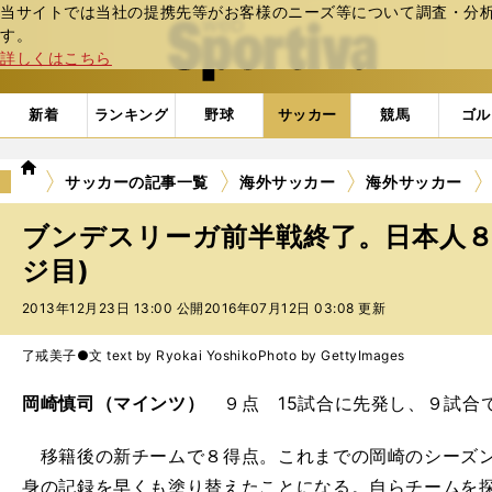
当サイトでは当社の提携先等がお客様のニーズ等について調査・分析し
web Sportiva (webスポルティーバ)
す。
詳しくはこちら
新着
ランキング
野球
サッカー
競馬
ゴル
we
サッカーの記事一覧
海外サッカー
海外サッカー
b
ス
ブンデスリーガ前半戦終了。日本人８
ポ
ル
ジ目)
テ
2013年12月23日 13:00 公開
2016年07月12日 03:08 更新
ィ
ー
バ
了戒美子●文 text by Ryokai Yoshiko
Photo by GettyImages
岡崎慎司（マインツ）
９点 15試合に先発し、９試合
移籍後の新チームで８得点。これまでの岡崎のシーズン
身の記録を早くも塗り替えたことになる。自らチームを