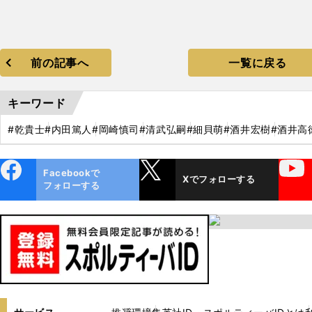
前の記事へ
一覧に戻る
キーワード
#乾貴士
#内田篤人
#岡崎慎司
#清武弘嗣
#細貝萌
#酒井宏樹
#酒井高
ebo
X
YouTube
Facebookで
Xでフォローする
ok
フォローする