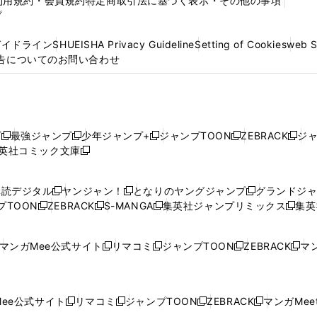
利用規約・会員規約
特定商取引法に基づく表示・その他の事項
プ
ガイドライン
SHUEISHA Privacy Guideline
Setting of Cookies
web 
告についてのお問い合わせ
プ
最強ジャンプ
少年ジャンプ+
ジャンプTOON
ZEBRACK
ジ
新
新
新
新
新
英社コミック文庫
し
新
し
し
し
し
い
い
し
い
い
い
ウ
ウ
い
ウ
ウ
ウ
購読デジタル
ヤンジャン！
となりのヤングジャンプ
グランドジ
新
新
新
ィ
ィ
ウ
ィ
ィ
ィ
プTOON
ZEBRACK
S-MANGA
集英社ジャンプリミックス
集英
新
し
新
し
新
し
新
ン
ン
ィ
ン
ン
ン
し
い
し
い
し
い
し
ド
ド
ン
ド
ド
ド
い
ウ
い
ウ
い
ウ
い
ウ
ウ
ド
ウ
ウ
ウ
マンガMee公式サイト
リマコミ
ジャンプTOON
ZEBRACK
マン
新
新
新
新
ウ
ィ
ウ
ィ
ウ
ィ
ウ
で
で
ウ
で
で
で
し
し
し
し
し
ィ
ン
ィ
ン
ィ
ン
ィ
開
開
で
開
開
開
い
い
い
い
い
ン
ド
ン
ド
ン
ド
ン
く
く
開
く
く
く
ウ
ウ
ウ
ウ
ウ
ド
ウ
ド
ウ
ド
ウ
ド
ee公式サイト
リマコミ
ジャンプTOON
ZEBRACK
マンガMeet
く
新
新
新
新
ィ
ィ
ィ
ィ
ィ
ウ
で
ウ
で
ウ
で
ウ