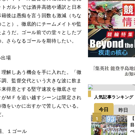
ットガルトでは酒井高徳や通訳と日本
移籍後は愚痴を言う回数も激減（ちな
のこと）。徹底的にチームメイトや監
たようだ。ゴール前での堂々としたプ
の。さらなるゴールを期待したい。
ル出場
理解しあう機会を手に入れた。「徹
不調、監督交代という大きな波に飲ま
本来得意とする堅守速攻を徹底させ
クがＭＦを追い越すシーンは限定され
人気記事ランキング
特徴をいかに出すかで苦しんでいる。
今日
昨日
だ。
【
1
目
場、１ゴール
べ