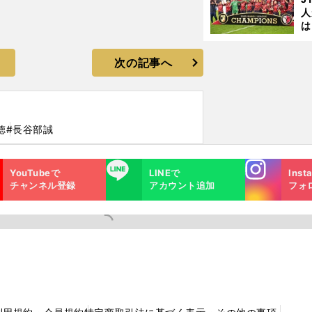
人
は
に
と
次の記事へ
徳
#長谷部誠
Instagra
LINE
YouTubeで
LINEで
Inst
m
チャンネル登録
アカウント追加
フォ