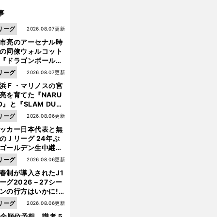
事
リーグ
2026.08.07更新
市亮のアーセナル時
の同僚ウォルコット
『ドラゴンボール』
大好き ポドルスキは
リーグ
2026.08.07更新
向小次郎に憧れてい
浜Ｆ・マリノスの宮
亮を育てた『NARU
O』と『SLAM DUN
』 中京大中京の同
リーグ
2026.08.06更新
生・木原龍一は"ジ
ッカー日本代表と無
ンプ係"だった
のＪリーグ 24年ぶ
ゴールデン生中継の
幕戦でヘタな試合は
リーグ
2026.08.06更新
せられない
前
へ
春制が導入されたJ1
ーグ2026－27シー
ンの行方はいかに!?
５人の識者が全順位
リーグ
2026.08.06更新
大胆予想
1全順位予想 識者５