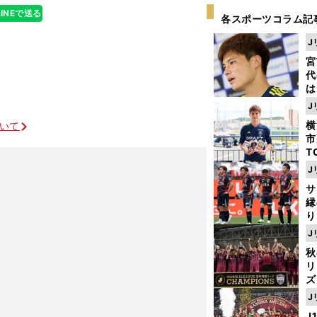
LINEで送る
各スポーツコラム記
J
宮
代
は
が
J
日
横
ついて
た
市
T
K
J
級
サ
ャ
縁
り
開
J
見
秋
リ
ズ
J
を
J