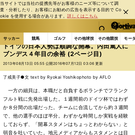
当サイトでは当社の提携先等がお客様のニーズ等について調
査・分析したり、お客様にお勧めの広告を表⽰する⽬的で Co
閉じ
okie を使⽤する場合があります。
詳しくはこちら
る
マイペ
web Sportiva (webスポルティーバ)
検索
メニュ
we
ー
サッカーの記事一覧
海外サッカー
海外サッカー
b
ジ
サッカー
競馬
ゴルフ
その他球技
その他競技
モー
ス
ドイツの日本人勢は順調な開幕。内田篤人に
ポ
ブンデス４年目の余裕 (2ページ目)
ル
テ
2013年08月13日 05:55 公開
2016年07月12日 03:06 更新
ィ
ー
了戒美子●文 text by Ryokai Yoshiko
photo by AFLO
バ
一方の細貝は、本職だと自負するボランチでフランク
フルト戦に先発出場した。１週間前のドイツ杯ではわず
か８分間の出場だった。チームに合流してから約３週間
で、他の選手のほぼ半分。わずかな時間しか実戦を経験
しておらず、「開幕スタメンはちょっとわからない」と
弱音を吐いていた。地元メディアからもスタメンとは目