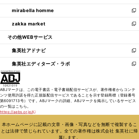
開
ウ
ン
ウ
し
mirabella homme
く
で
ド
ィ
い
新
開
ウ
ン
ウ
し
zakka market
く
で
ド
ィ
い
新
開
ウ
ン
ウ
し
その他WEBサービス
く
で
ド
ィ
い
開
ウ
ン
ウ
集英社アドナビ
く
で
ド
ィ
新
開
ウ
ン
し
集英社エディターズ・ラボ
く
で
ド
い
新
開
ウ
ウ
し
く
で
ィ
い
開
ン
ウ
ABJマークは、この電子書店・電子書籍配信サービスが、著作権者からコンテ
く
ド
ィ
ンツ使用許諾を得た正規版配信サービスであることを示す登録商標（登録番号
ウ
ン
第6091713号）です。ABJマークの詳細、ABJマークを掲示しているサービス
で
ド
の一覧はこちら。
開
ウ
https://aebs.or.jp/
新
く
で
し
い
開
本ホームページに記載の文章・画像・写真などを無断で複製するこ
ウ
く
とは法律で禁じられています。全ての著作権は株式会社 集英社に帰
ィ
属します。
ン