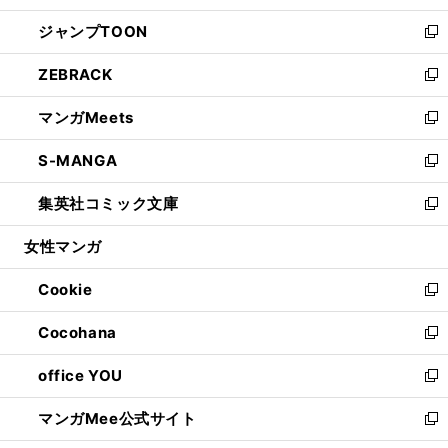
開
ウ
ン
ウ
し
ジャンプTOON
く
で
ド
ィ
い
新
開
ウ
ン
ウ
し
ZEBRACK
く
で
ド
ィ
い
新
開
ウ
ン
ウ
し
マンガMeets
く
で
ド
ィ
い
新
開
ウ
ン
ウ
し
S-MANGA
く
で
ド
ィ
い
新
開
ウ
ン
ウ
し
集英社コミック文庫
く
で
ド
ィ
い
新
開
ウ
ン
ウ
し
女性マンガ
く
で
ド
ィ
い
開
ウ
ン
ウ
Cookie
く
で
ド
ィ
新
開
ウ
ン
し
Cocohana
く
で
ド
い
新
開
ウ
ウ
し
office YOU
く
で
ィ
い
新
開
ン
ウ
し
マンガMee公式サイト
く
ド
ィ
い
新
ウ
ン
ウ
し