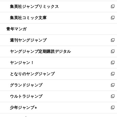
開
ウ
ン
ウ
し
集英社ジャンプリミックス
く
で
ド
ィ
い
新
開
ウ
ン
ウ
し
集英社コミック文庫
く
で
ド
ィ
い
新
開
ウ
ン
ウ
し
青年マンガ
く
で
ド
ィ
い
開
ウ
ン
ウ
週刊ヤングジャンプ
く
で
ド
ィ
新
開
ウ
ン
し
ヤングジャンプ定期購読デジタル
く
で
ド
い
新
開
ウ
ウ
し
ヤンジャン！
く
で
ィ
い
新
開
ン
ウ
し
となりのヤングジャンプ
く
ド
ィ
い
新
ウ
ン
ウ
し
グランドジャンプ
で
ド
ィ
い
新
開
ウ
ン
ウ
し
ウルトラジャンプ
く
で
ド
ィ
い
新
開
ウ
ン
ウ
し
少年ジャンプ+
く
で
ド
ィ
い
新
開
ウ
ン
ウ
し