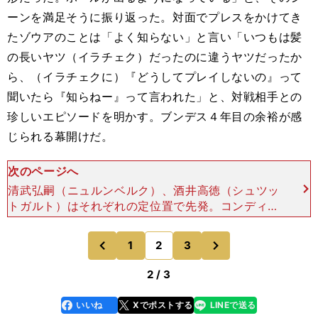
ーンを満足そうに振り返った。対面でプレスをかけてき
たゾウアのことは「よく知らない」と言い「いつもは髪
の長いヤツ（イラチェク）だったのに違うヤツだったか
ら、（イラチェクに）『どうしてプレイしないの』って
聞いたら『知らねー』って言われた」と、対戦相手との
珍しいエピソードを明かす。ブンデス４年目の余裕が感
じられる幕開けだ。
次のページへ
清武弘嗣（ニュルンベルク）、酒井高徳（シュツッ
トガルト）はそれぞれの定位置で先発。コンディシ
ョン調整の遅れはこの開幕戦までにきっちり間に合
わせており、指揮官からは変わらぬ評価を得ている
次
1
2
3
のページへ
のページへ
ようだ（ニュルン
前
2 / 3
いいね
Xでポストする
LINEで送る
line
faceboo
x
k