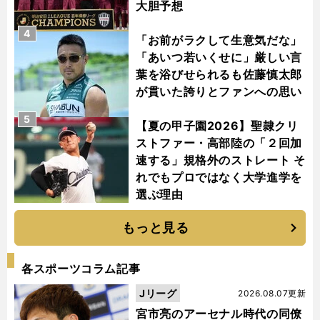
大胆予想
4
「お前がラクして生意気だな」
「あいつ若いくせに」厳しい言
葉を浴びせられるも佐藤慎太郎
が貫いた誇りとファンへの思い
5
【夏の甲子園2026】聖隷クリ
ストファー・高部陸の「２回加
速する」規格外のストレート そ
れでもプロではなく大学進学を
選ぶ理由
もっと見る
各スポーツコラム記事
Jリーグ
2026.08.07更新
宮市亮のアーセナル時代の同僚