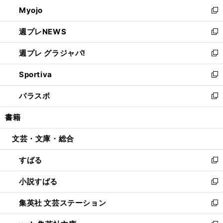
ン
ウ
Myojo
く
で
ド
ィ
新
開
ウ
ン
し
週プレNEWS
く
で
ド
い
新
開
ウ
ウ
し
週プレ グラジャパ!
く
で
ィ
い
新
開
ン
ウ
し
Sportiva
く
ド
ィ
い
新
ウ
ン
ウ
し
パラスポ
で
ド
ィ
い
新
開
ウ
ン
ウ
し
書籍
く
で
ド
ィ
い
開
ウ
ン
ウ
文芸・文庫・総合
く
で
ド
ィ
開
ウ
ン
すばる
く
で
ド
新
開
ウ
し
小説すばる
く
で
い
新
開
ウ
し
集英社 文芸ステーション
く
ィ
い
新
ン
ウ
し