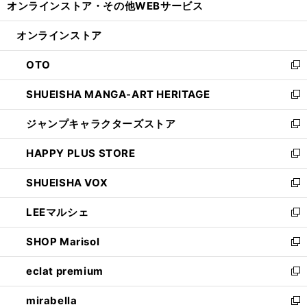
オンラインストア・
その他WEBサービス
く
で
ィ
い
開
ン
ウ
オンラインストア
く
ド
ィ
ウ
ン
OTO
で
ド
新
開
ウ
し
SHUEISHA MANGA-ART HERITAGE
く
で
い
新
開
ウ
し
ジャンプキャラクターズストア
く
ィ
い
新
ン
ウ
し
HAPPY PLUS STORE
ド
ィ
い
新
ウ
ン
ウ
し
SHUEISHA VOX
で
ド
ィ
い
新
開
ウ
ン
ウ
し
LEEマルシェ
く
で
ド
ィ
い
新
開
ウ
ン
ウ
し
SHOP Marisol
く
で
ド
ィ
い
新
開
ウ
ン
ウ
し
eclat premium
く
で
ド
ィ
い
新
開
ウ
ン
ウ
し
mirabella
く
で
ド
ィ
い
新