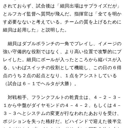
されておらず、試合後は「細貝出場はサプライズだが」
とルフカイ監督へ質問が飛んだ。指揮官は「全てを明か
す必要なないと考えている。チームの質を上げるために
細貝は起用した」と説明した。
細貝はダブルボランチの一角でプレイし、イメージの
強い守備的な役割ではなく、より高い位置で攻撃的にプ
レイした。細貝にボールが入ったところから縦パスが入
る、いわばスイッチの役割として機能し、この日の６得
点のうち２点の起点となり、１点をアシストしている
（試合は６－１でヘルタが大勝）。
対戦相手、フランクフルトの乾貴士は、４－２－３－
１から中盤がダイヤモンドの４－４－２、もしくは４－
３－３へとシステムの変更が行なわれたあおりを受け、
ポジションを失った格好だ。ビハインドで迎えた後半立