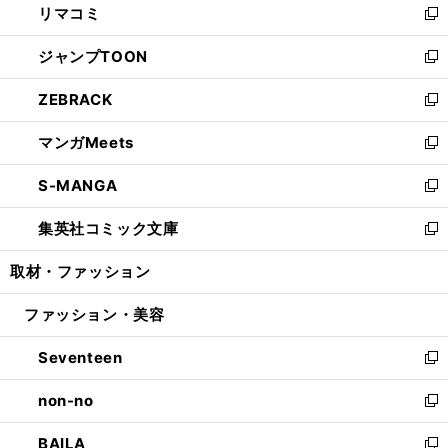
リマコミ
で
ド
ィ
い
新
開
ウ
ン
ウ
し
ジャンプTOON
く
で
ド
ィ
い
新
開
ウ
ン
ウ
し
ZEBRACK
く
で
ド
ィ
い
新
開
ウ
ン
ウ
し
マンガMeets
く
で
ド
ィ
い
新
開
ウ
ン
ウ
し
S-MANGA
く
で
ド
ィ
い
新
開
ウ
ン
ウ
し
集英社コミック文庫
く
で
ド
ィ
い
新
開
ウ
ン
ウ
し
取材・ファッション
く
で
ド
ィ
い
開
ウ
ン
ウ
ファッション・美容
く
で
ド
ィ
開
ウ
ン
Seventeen
く
で
ド
新
開
ウ
し
non-no
く
で
い
新
開
ウ
し
BAILA
く
ィ
い
新