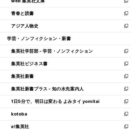
web 集英社文庫
ド
ィ
い
新
ウ
ン
ウ
し
青春と読書
で
ド
ィ
い
新
開
ウ
ン
ウ
し
アジア人物史
く
で
ド
ィ
い
新
開
ウ
ン
ウ
し
学芸・ノンフィクション・新書
く
で
ド
ィ
い
開
ウ
ン
ウ
集英社学芸部 - 学芸・ノンフィクション
く
で
ド
ィ
新
開
ウ
ン
し
集英社ビジネス書
く
で
ド
い
新
開
ウ
ウ
し
集英社新書
く
で
ィ
い
新
開
ン
ウ
し
集英社新書プラス - 知の水先案内人
く
ド
ィ
い
新
ウ
ン
ウ
し
1日5分で、明日は変わる よみタイ yomitai
で
ド
ィ
い
新
開
ウ
ン
ウ
し
kotoba
く
で
ド
ィ
い
新
開
ウ
ン
ウ
し
e!集英社
く
で
ド
ィ
い
新