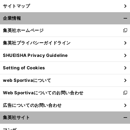
サイトマップ
前
へ
企業情報
開
く/
集英社ホームページ
新
閉
し
じ
集英社プライバシーガイドライン
い
る
ウ
SHUEISHA Privacy Guideline
ィ
ン
Setting of Cookies
ド
ウ
web Sportivaについて
で
開
Web Sportivaについてのお問い合わせ
く
新
し
広告についてのお問い合わせ
い
ウ
集英社サイト
ィ
開
ン
く/
マンガ