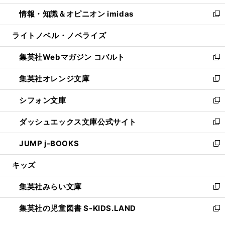
開
ウ
ン
ウ
し
情報・知識＆オピニオン imidas
く
で
ド
ィ
い
新
開
ウ
ン
ウ
し
ライトノベル・ノベライズ
く
で
ド
ィ
い
開
ウ
ン
ウ
集英社Webマガジン コバルト
く
で
ド
ィ
新
開
ウ
ン
し
集英社オレンジ文庫
く
で
ド
い
新
開
ウ
ウ
し
シフォン文庫
く
で
ィ
い
新
開
ン
ウ
し
ダッシュエックス文庫公式サイト
く
ド
ィ
い
新
ウ
ン
ウ
し
JUMP j-BOOKS
で
ド
ィ
い
新
開
ウ
ン
ウ
し
キッズ
く
で
ド
ィ
い
開
ウ
ン
ウ
集英社みらい文庫
く
で
ド
ィ
新
開
ウ
ン
し
集英社の児童図書 S-KIDS.LAND
く
で
ド
い
新
開
ウ
ウ
し