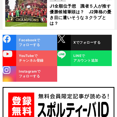
J1全順位予想 識者５人が推す
優勝候補筆頭は？ J2降格の憂
き目に遭いそうな３クラブと
は？
cebo
X
Facebookで
Xでフォローする
ok
フォローする
uTube
LINE
YouTubeで
LINEで
チャンネル登録
アカウント追加
stagra
Instagramで
m
フォローする