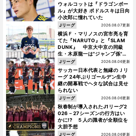
ウォルコットは『ドラゴンボー
ル』が大好き ポドルスキは日向
小次郎に憧れていた
Jリーグ
2026.08.07更新
横浜Ｆ・マリノスの宮市亮を育
てた『NARUTO』と『SLAM
DUNK』 中京大中京の同級
生・木原龍一は"ジャンプ係"だ
った
Jリーグ
2026.08.06更新
サッカー日本代表と無縁のＪリ
ーグ 24年ぶりゴールデン生中
継の開幕戦でヘタな試合は見せ
られない
Jリーグ
2026.08.06更新
秋春制が導入されたJ1リーグ2
026－27シーズンの行方はい
かに!? ５人の識者が全順位を
大胆予想
Jリーグ
2026.08.06更新