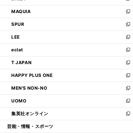
ン
ウ
し
MAQUIA
ド
ィ
い
新
ウ
ン
ウ
し
SPUR
で
ド
ィ
い
新
開
ウ
ン
ウ
し
LEE
く
で
ド
ィ
い
新
開
ウ
ン
ウ
し
eclat
く
で
ド
ィ
い
新
開
ウ
ン
ウ
し
T JAPAN
く
で
ド
ィ
い
新
開
ウ
ン
ウ
し
HAPPY PLUS ONE
く
で
ド
ィ
い
新
開
ウ
ン
ウ
し
MEN'S NON-NO
く
で
ド
ィ
い
新
開
ウ
ン
ウ
し
UOMO
く
で
ド
ィ
い
新
開
ウ
ン
ウ
し
集英社オンライン
く
で
ド
ィ
い
新
開
ウ
ン
ウ
し
芸能・情報・スポーツ
く
で
ド
ィ
い
開
ウ