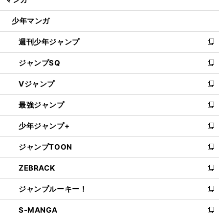
ド
閉
ウ
じ
少年マンガ
で
る
開
週刊少年ジャンプ
く
新
し
ジャンプSQ
い
新
ウ
し
Vジャンプ
ィ
い
新
ン
ウ
し
最強ジャンプ
ド
ィ
い
新
ウ
ン
ウ
し
少年ジャンプ+
で
ド
ィ
い
新
開
ウ
ン
ウ
し
ジャンプTOON
く
で
ド
ィ
い
新
開
ウ
ン
ウ
し
ZEBRACK
く
で
ド
ィ
い
新
開
ウ
ン
ウ
し
ジャンプルーキー！
く
で
ド
ィ
い
新
開
ウ
ン
ウ
し
S-MANGA
く
で
ド
ィ
い
新