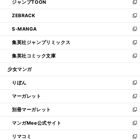
ジャンプTOON
く
で
ド
ィ
い
新
開
ウ
ン
ウ
し
ZEBRACK
く
で
ド
ィ
い
新
開
ウ
ン
ウ
し
S-MANGA
く
で
ド
ィ
い
新
開
ウ
ン
ウ
し
集英社ジャンプリミックス
く
で
ド
ィ
い
新
開
ウ
ン
ウ
し
集英社コミック文庫
く
で
ド
ィ
い
新
開
ウ
ン
ウ
し
少女マンガ
く
で
ド
ィ
い
開
ウ
ン
ウ
りぼん
く
で
ド
ィ
新
開
ウ
ン
し
マーガレット
く
で
ド
い
新
開
ウ
ウ
し
別冊マーガレット
く
で
ィ
い
新
開
ン
ウ
し
マンガMee公式サイト
く
ド
ィ
い
新
ウ
ン
ウ
し
リマコミ
で
ド
ィ
い
新