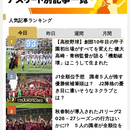
人気記事ランキング
今日
昨日
週間
月間
【高校野球】創部10年目の甲子
1
園初出場がすべてを変えた 健大
高崎・青栁監督が語る「機動破
壊」はこうして生まれた
J1全順位予想 識者５人が推す
2
優勝候補筆頭は？ J2降格の憂
き目に遭いそうな３クラブと
は？
秋春制が導入されたJ1リーグ2
3
026－27シーズンの行方はい
かに!? ５人の識者が全順位を