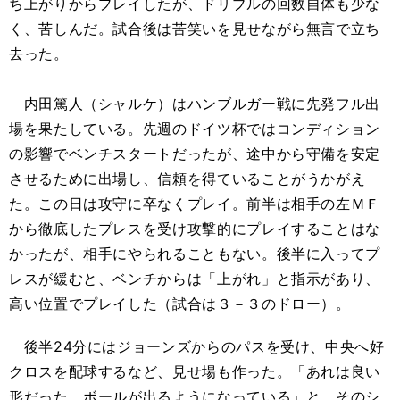
ち上がりからプレイしたが、ドリブルの回数自体も少な
く、苦しんだ。試合後は苦笑いを見せながら無言で立ち
去った。
内田篤人（シャルケ）はハンブルガー戦に先発フル出
場を果たしている。先週のドイツ杯ではコンディション
の影響でベンチスタートだったが、途中から守備を安定
させるために出場し、信頼を得ていることがうかがえ
た。この日は攻守に卒なくプレイ。前半は相手の左ＭＦ
から徹底したプレスを受け攻撃的にプレイすることはな
かったが、相手にやられることもない。後半に入ってプ
レスが緩むと、ベンチからは「上がれ」と指示があり、
高い位置でプレイした（試合は３－３のドロー）。
後半24分にはジョーンズからのパスを受け、中央へ好
クロスを配球するなど、見せ場も作った。「あれは良い
形だった。ボールが出るようになっている」と、そのシ