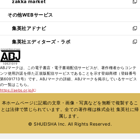
zakka market
く
で
ド
ィ
い
新
開
ウ
ン
ウ
し
その他WEBサービス
く
で
ド
ィ
い
開
ウ
ン
ウ
集英社アドナビ
く
で
ド
ィ
新
開
ウ
ン
し
集英社エディターズ・ラボ
く
で
ド
い
新
開
ウ
ウ
し
く
で
ィ
い
開
ン
ウ
ABJマークは、この電子書店・電子書籍配信サービスが、著作権者からコンテ
く
ド
ィ
ンツ使用許諾を得た正規版配信サービスであることを示す登録商標（登録番号
ウ
ン
第6091713号）です。ABJマークの詳細、ABJマークを掲示しているサービス
で
ド
の一覧はこちら。
開
ウ
https://aebs.or.jp/
新
く
で
し
い
開
本ホームページに記載の文章・画像・写真などを無断で複製するこ
ウ
く
とは法律で禁じられています。全ての著作権は株式会社 集英社に帰
ィ
属します。
ン
ド
© SHUEISHA Inc. All Rights Reserved.
ウ
で
開