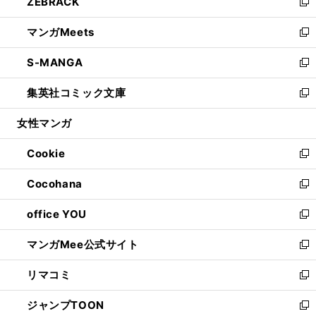
ZEBRACK
く
で
ド
ィ
い
新
開
ウ
ン
ウ
し
マンガMeets
く
で
ド
ィ
い
新
開
ウ
ン
ウ
し
S-MANGA
く
で
ド
ィ
い
新
開
ウ
ン
ウ
し
集英社コミック文庫
く
で
ド
ィ
い
新
開
ウ
ン
ウ
し
女性マンガ
く
で
ド
ィ
い
開
ウ
ン
ウ
Cookie
く
で
ド
ィ
新
開
ウ
ン
し
Cocohana
く
で
ド
い
新
開
ウ
ウ
し
office YOU
く
で
ィ
い
新
開
ン
ウ
し
マンガMee公式サイト
く
ド
ィ
い
新
ウ
ン
ウ
し
リマコミ
で
ド
ィ
い
新
開
ウ
ン
ウ
し
ジャンプTOON
く
で
ド
ィ
い
新