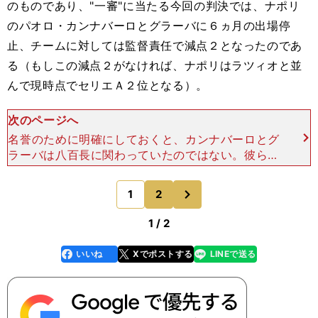
のものであり、"一審"に当たる今回の判決では、ナポリ
のパオロ・カンナバーロとグラーバに６ヵ月の出場停
止、チームに対しては監督責任で減点２となったのであ
る（もしこの減点２がなければ、ナポリはラツィオと並
んで現時点でセリエＡ２位となる）。
次のページへ
名誉のために明確にしておくと、カンナバーロとグ
ラーバは八百長に関わっていたのではない。彼らは
持ちかけられた八百長を拒否して一切関わっていな
いのだが「話をもちかけられたことをサッカー連盟
次
1
2
のページへ
に報告しなかった
1 / 2
いいね
Xでポストする
LINEで送る
line
faceboo
x
k