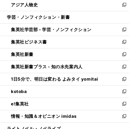
アジア人物史
く
で
ド
ィ
い
新
開
ウ
ン
ウ
し
学芸・ノンフィクション・新書
く
で
ド
ィ
い
開
ウ
ン
ウ
集英社学芸部 - 学芸・ノンフィクション
く
で
ド
ィ
新
開
ウ
ン
し
集英社ビジネス書
く
で
ド
い
新
開
ウ
ウ
し
集英社新書
く
で
ィ
い
新
開
ン
ウ
し
集英社新書プラス - 知の水先案内人
く
ド
ィ
い
新
ウ
ン
ウ
し
1日5分で、明日は変わる よみタイ yomitai
で
ド
ィ
い
新
開
ウ
ン
ウ
し
kotoba
く
で
ド
ィ
い
新
開
ウ
ン
ウ
し
e!集英社
く
で
ド
ィ
い
新
開
ウ
ン
ウ
し
情報・知識＆オピニオン imidas
く
で
ド
ィ
い
新
開
ウ
ン
ウ
し
ライトノベル・ノベライズ
く
で
ド