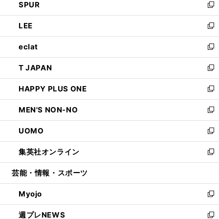
SPUR
で
ド
ィ
い
新
開
ウ
ン
ウ
し
LEE
く
で
ド
ィ
い
新
開
ウ
ン
ウ
し
eclat
く
で
ド
ィ
い
新
開
ウ
ン
ウ
し
T JAPAN
く
で
ド
ィ
い
新
開
ウ
ン
ウ
し
HAPPY PLUS ONE
く
で
ド
ィ
い
新
開
ウ
ン
ウ
し
MEN'S NON-NO
く
で
ド
ィ
い
新
開
ウ
ン
ウ
し
UOMO
く
で
ド
ィ
い
新
開
ウ
ン
ウ
し
集英社オンライン
く
で
ド
ィ
い
新
開
ウ
ン
ウ
し
芸能・情報・スポーツ
く
で
ド
ィ
い
開
ウ
ン
ウ
Myojo
く
で
ド
ィ
新
開
ウ
ン
し
週プレNEWS
く
で
ド
い
新