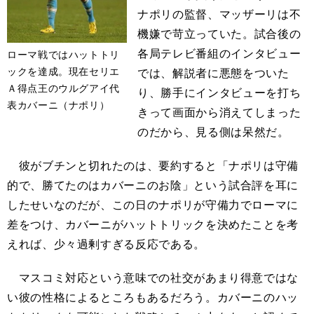
ナポリの監督、マッザーリは不
機嫌で苛立っていた。試合後の
各局テレビ番組のインタビュー
ローマ戦ではハットトリ
ックを達成。現在セリエ
では、解説者に悪態をついた
Ａ得点王のウルグアイ代
り、勝手にインタビューを打ち
表カバーニ（ナポリ）
きって画面から消えてしまった
のだから、見る側は呆然だ。
彼がブチンと切れたのは、要約すると「ナポリは守備
的で、勝てたのはカバーニのお陰」という試合評を耳に
したせいなのだが、この日のナポリが守備力でローマに
差をつけ、カバーニがハットトリックを決めたことを考
えれば、少々過剰すぎる反応である。
マスコミ対応という意味での社交があまり得意ではな
い彼の性格によるところもあるだろう。カバーニのハッ