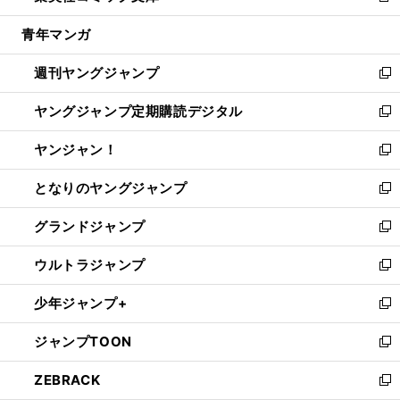
開
ウ
ン
ウ
し
青年マンガ
く
で
ド
ィ
い
開
ウ
ン
ウ
週刊ヤングジャンプ
く
で
ド
ィ
新
開
ウ
ン
し
ヤングジャンプ定期購読デジタル
く
で
ド
い
新
開
ウ
ウ
し
ヤンジャン！
く
で
ィ
い
新
開
ン
ウ
し
となりのヤングジャンプ
く
ド
ィ
い
新
ウ
ン
ウ
し
グランドジャンプ
で
ド
ィ
い
新
開
ウ
ン
ウ
し
ウルトラジャンプ
く
で
ド
ィ
い
新
開
ウ
ン
ウ
し
少年ジャンプ+
く
で
ド
ィ
い
新
開
ウ
ン
ウ
し
ジャンプTOON
く
で
ド
ィ
い
新
開
ウ
ン
ウ
し
ZEBRACK
く
で
ド
ィ
い
新
開
ウ