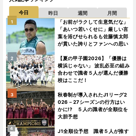
今日
昨日
週間
月間
「お前がラクして生意気だな」
1
「あいつ若いくせに」厳しい言
葉を浴びせられるも佐藤慎太郎
が貫いた誇りとファンへの思い
【夏の甲子園2026】「優勝は
2
横浜じゃない」 波乱必至の組み
合わせで識者５人が選んだ優勝
校はここだ！
秋春制が導入されたJ1リーグ2
3
026－27シーズンの行方はい
かに!? ５人の識者が全順位を
大胆予想
4
J1全順位予想 識者５人が推す