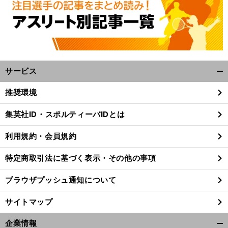
サービス
開
く/
推奨環境
閉
じ
集英社ID・スポルティーバIDとは
る
利用規約・会員規約
特定商取引法に基づく表示・その他の事項
ブラウザプッシュ通知について
サイトマップ
】
ナ
』
企業情報
前