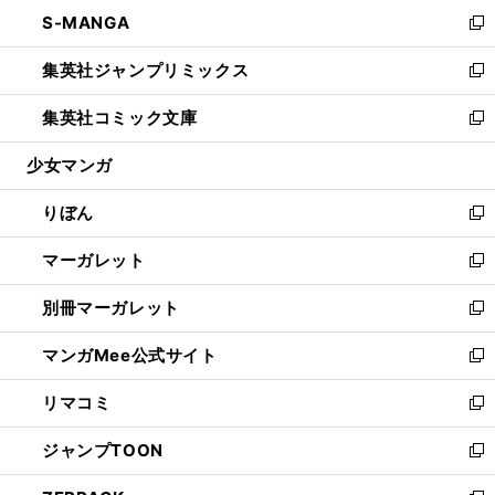
ン
ウ
し
S-MANGA
く
で
ド
ィ
い
新
開
ウ
ン
ウ
し
集英社ジャンプリミックス
く
で
ド
ィ
い
新
開
ウ
ン
ウ
し
集英社コミック文庫
く
で
ド
ィ
い
新
開
ウ
ン
ウ
し
少女マンガ
く
で
ド
ィ
い
開
ウ
ン
ウ
りぼん
く
で
ド
ィ
新
開
ウ
ン
し
マーガレット
く
で
ド
い
新
開
ウ
ウ
し
別冊マーガレット
く
で
ィ
い
新
開
ン
ウ
し
マンガMee公式サイト
く
ド
ィ
い
新
ウ
ン
ウ
し
リマコミ
で
ド
ィ
い
新
開
ウ
ン
ウ
し
ジャンプTOON
く
で
ド
ィ
い
新
開
ウ
ン
ウ
し