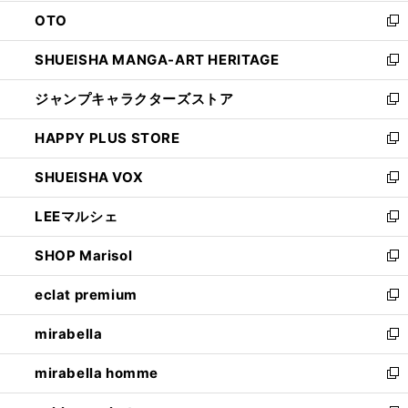
ウ
ン
OTO
で
ド
新
開
ウ
し
SHUEISHA MANGA-ART HERITAGE
く
で
い
新
開
ウ
し
ジャンプキャラクターズストア
く
ィ
い
新
ン
ウ
し
HAPPY PLUS STORE
ド
ィ
い
新
ウ
ン
ウ
し
SHUEISHA VOX
で
ド
ィ
い
新
開
ウ
ン
ウ
し
LEEマルシェ
く
で
ド
ィ
い
新
開
ウ
ン
ウ
し
SHOP Marisol
く
で
ド
ィ
い
新
開
ウ
ン
ウ
し
eclat premium
く
で
ド
ィ
い
新
開
ウ
ン
ウ
し
mirabella
く
で
ド
ィ
い
新
開
ウ
ン
ウ
し
mirabella homme
く
で
ド
ィ
い
新
開
ウ
ン
ウ
し