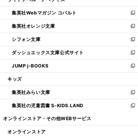
ィ
い
開
ウ
ン
ウ
集英社Webマガジン コバルト
く
で
ド
ィ
新
開
ウ
ン
し
集英社オレンジ文庫
く
で
ド
い
新
開
ウ
ウ
し
シフォン文庫
く
で
ィ
い
新
開
ン
ウ
し
ダッシュエックス文庫公式サイト
く
ド
ィ
い
新
ウ
ン
ウ
し
JUMP j-BOOKS
で
ド
ィ
い
新
開
ウ
ン
ウ
し
キッズ
く
で
ド
ィ
い
開
ウ
ン
ウ
集英社みらい文庫
く
で
ド
ィ
新
開
ウ
ン
し
集英社の児童図書 S-KIDS.LAND
く
で
ド
い
新
開
ウ
ウ
し
オンラインストア・
その他WEBサービス
く
で
ィ
い
開
ン
ウ
オンラインストア
く
ド
ィ