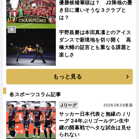
優勝候補筆頭は？ J2降格の憂
き目に遭いそうな３クラブと
は？
5
宇野昌磨は本田真凜とのアイス
ダンスで新境地を切り開く 高
橋大輔の証言とも重なる課題と
楽しさ
もっと見る
各スポーツコラム記事
Jリーグ
2026.08.06更新
サッカー日本代表と無縁のＪリ
ーグ 24年ぶりゴールデン生中
継の開幕戦でヘタな試合は見せ
られない