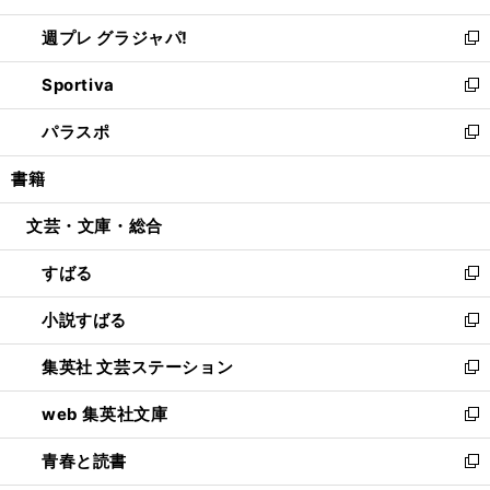
開
ウ
ウ
し
週プレ グラジャパ!
く
で
ィ
い
新
開
ン
ウ
し
Sportiva
く
ド
ィ
い
新
ウ
ン
ウ
し
パラスポ
で
ド
ィ
い
新
開
ウ
ン
ウ
し
書籍
く
で
ド
ィ
い
開
ウ
ン
ウ
文芸・文庫・総合
く
で
ド
ィ
開
ウ
ン
すばる
く
で
ド
新
開
ウ
し
小説すばる
く
で
い
新
開
ウ
し
集英社 文芸ステーション
く
ィ
い
新
ン
ウ
し
web 集英社文庫
ド
ィ
い
新
ウ
ン
ウ
し
青春と読書
で
ド
ィ
い
新
開
ウ
ン
ウ
し