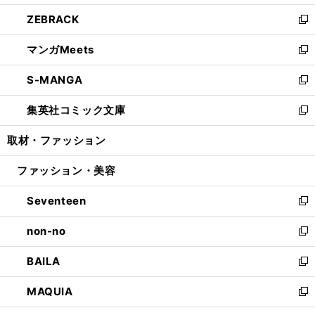
開
ウ
ン
ウ
し
ZEBRACK
く
で
ド
ィ
い
新
開
ウ
ン
ウ
し
マンガMeets
く
で
ド
ィ
い
新
開
ウ
ン
ウ
し
S-MANGA
く
で
ド
ィ
い
新
開
ウ
ン
ウ
し
集英社コミック文庫
く
で
ド
ィ
い
新
開
ウ
ン
ウ
し
取材・ファッション
く
で
ド
ィ
い
開
ウ
ン
ウ
ファッション・美容
く
で
ド
ィ
開
ウ
ン
Seventeen
く
で
ド
新
開
ウ
し
non-no
く
で
い
新
開
ウ
し
BAILA
く
ィ
い
新
ン
ウ
し
MAQUIA
ド
ィ
い
新
ウ
ン
ウ
し