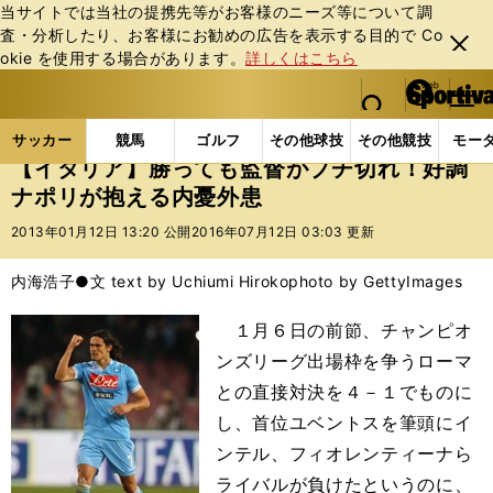
当サイトでは当社の提携先等がお客様のニーズ等について調
査・分析したり、お客様にお勧めの広告を表⽰する⽬的で Co
閉じ
okie を使⽤する場合があります。
詳しくはこちら
る
マイペ
web Sportiva (webスポルティーバ)
検索
メニュ
we
ー
サッカーの記事一覧
海外サッカー
海外サッカー
b
ジ
サッカー
競馬
ゴルフ
その他球技
その他競技
モー
ス
【イタリア】勝っても監督がブチ切れ！好調
ポ
ナポリが抱える内憂外患
ル
テ
2013年01月12日 13:20 公開
2016年07月12日 03:03 更新
ィ
ー
内海浩子●文 text by Uchiumi Hiroko
photo by GettyImages
バ
１月６日の前節、チャンピオ
ンズリーグ出場枠を争うローマ
との直接対決を４－１でものに
し、首位ユベントスを筆頭にイ
ンテル、フィオレンティーナら
ライバルが負けたというのに、