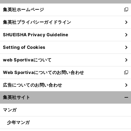
開
へ
く/
集英社ホームページ
新
閉
し
じ
集英社プライバシーガイドライン
い
る
ウ
SHUEISHA Privacy Guideline
ィ
ン
Setting of Cookies
ド
ウ
web Sportivaについて
で
開
Web Sportivaについてのお問い合わせ
く
新
し
広告についてのお問い合わせ
い
ウ
集英社サイト
ィ
開
ン
く/
マンガ
ド
閉
ウ
じ
少年マンガ
で
る
開