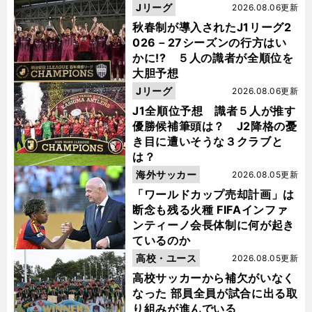
Jリーグ
2026.08.06更新
秋春制が導入されたJ1リーグ2
026－27シーズンの行方はい
かに!? ５人の識者が全順位を
大胆予想
Jリーグ
2026.08.06更新
J1全順位予想 識者５人が推す
優勝候補筆頭は？ J2降格の憂
き目に遭いそうな３クラブと
は？
海外サッカー
2026.08.05更新
「ワールドカップ売却計画」は
断念も残る火種 FIFAインファ
ンティーノ会長体制に何が起き
ているのか
高校・ユース
2026.08.05更新
高校サッカーから補欠がいなく
なった 部員全員が試合に出る取
り組みが進んでいる