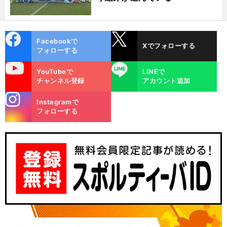
cebo
X
Facebookで
Xでフォローする
ok
フォローする
uTube
LINE
YouTubeで
LINEで
チャンネル登録
アカウント追加
stagra
Instagramで
m
フォローする