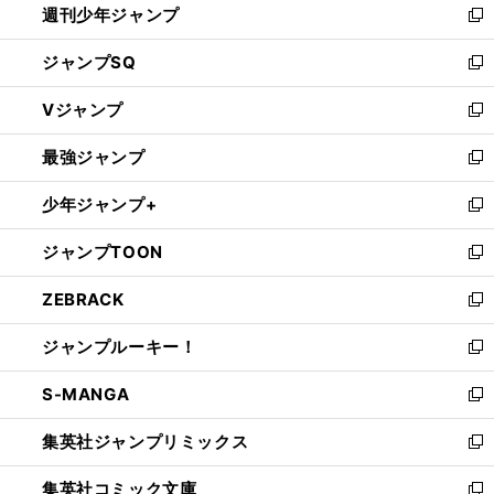
週刊少年ジャンプ
く
新
し
ジャンプSQ
い
新
ウ
し
Vジャンプ
ィ
い
新
ン
ウ
し
最強ジャンプ
ド
ィ
い
新
ウ
ン
ウ
し
少年ジャンプ+
で
ド
ィ
い
新
開
ウ
ン
ウ
し
ジャンプTOON
く
で
ド
ィ
い
新
開
ウ
ン
ウ
し
ZEBRACK
く
で
ド
ィ
い
新
開
ウ
ン
ウ
し
ジャンプルーキー！
く
で
ド
ィ
い
新
開
ウ
ン
ウ
し
S-MANGA
く
で
ド
ィ
い
新
開
ウ
ン
ウ
し
集英社ジャンプリミックス
く
で
ド
ィ
い
新
開
ウ
ン
ウ
し
集英社コミック文庫
く
で
ド
ィ
い
新