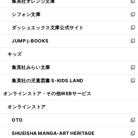
集英社オレンジ文庫
く
で
ド
い
新
開
ウ
ウ
し
シフォン文庫
く
で
ィ
い
新
開
ン
ウ
し
ダッシュエックス文庫公式サイト
く
ド
ィ
い
新
ウ
ン
ウ
し
JUMP j-BOOKS
で
ド
ィ
い
新
開
ウ
ン
ウ
し
キッズ
く
で
ド
ィ
い
開
ウ
ン
ウ
集英社みらい文庫
く
で
ド
ィ
新
開
ウ
ン
し
集英社の児童図書 S-KIDS.LAND
く
で
ド
い
新
開
ウ
ウ
し
オンラインストア・
その他WEBサービス
く
で
ィ
い
開
ン
ウ
オンラインストア
く
ド
ィ
ウ
ン
OTO
で
ド
新
開
ウ
し
SHUEISHA MANGA-ART HERITAGE
く
で
い
新