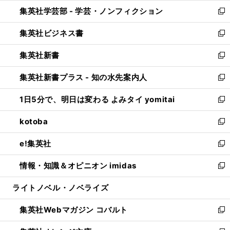
ウ
ン
ウ
集英社学芸部 - 学芸・ノンフィクション
く
で
ド
ィ
新
開
ウ
ン
し
集英社ビジネス書
く
で
ド
い
新
開
ウ
ウ
し
集英社新書
く
で
ィ
い
新
開
ン
ウ
し
集英社新書プラス - 知の水先案内人
く
ド
ィ
い
新
ウ
ン
ウ
し
1日5分で、明日は変わる よみタイ yomitai
で
ド
ィ
い
新
開
ウ
ン
ウ
し
kotoba
く
で
ド
ィ
い
新
開
ウ
ン
ウ
し
e!集英社
く
で
ド
ィ
い
新
開
ウ
ン
ウ
し
情報・知識＆オピニオン imidas
く
で
ド
ィ
い
新
開
ウ
ン
ウ
し
ライトノベル・ノベライズ
く
で
ド
ィ
い
開
ウ
ン
ウ
集英社Webマガジン コバルト
く
で
ド
ィ
新
開
ウ
ン
し