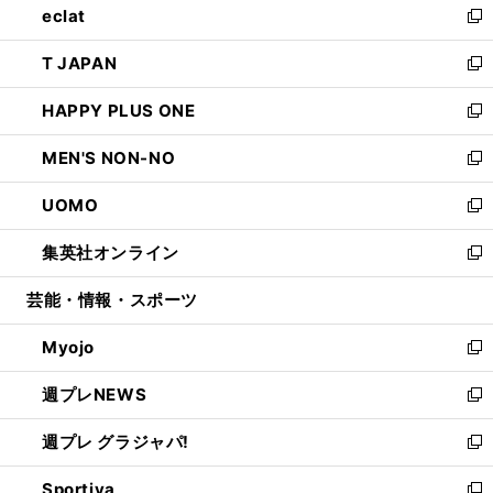
eclat
く
で
ド
ィ
い
新
開
ウ
ン
ウ
し
T JAPAN
く
で
ド
ィ
い
新
開
ウ
ン
ウ
し
HAPPY PLUS ONE
く
で
ド
ィ
い
新
開
ウ
ン
ウ
し
MEN'S NON-NO
く
で
ド
ィ
い
新
開
ウ
ン
ウ
し
UOMO
く
で
ド
ィ
い
新
開
ウ
ン
ウ
し
集英社オンライン
く
で
ド
ィ
い
新
開
ウ
ン
ウ
し
芸能・情報・スポーツ
く
で
ド
ィ
い
開
ウ
ン
ウ
Myojo
く
で
ド
ィ
新
開
ウ
ン
し
週プレNEWS
く
で
ド
い
新
開
ウ
ウ
し
週プレ グラジャパ!
く
で
ィ
い
新
開
ン
ウ
し
Sportiva
く
ド
ィ
い