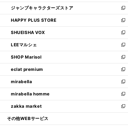
開
ウ
し
ジャンプキャラクターズストア
く
ィ
い
新
ン
ウ
し
HAPPY PLUS STORE
ド
ィ
い
新
ウ
ン
ウ
し
SHUEISHA VOX
で
ド
ィ
い
新
開
ウ
ン
ウ
し
LEEマルシェ
く
で
ド
ィ
い
新
開
ウ
ン
ウ
し
SHOP Marisol
く
で
ド
ィ
い
新
開
ウ
ン
ウ
し
eclat premium
く
で
ド
ィ
い
新
開
ウ
ン
ウ
し
mirabella
く
で
ド
ィ
い
新
開
ウ
ン
ウ
し
mirabella homme
く
で
ド
ィ
い
新
開
ウ
ン
ウ
し
zakka market
く
で
ド
ィ
い
新
開
ウ
ン
ウ
し
その他WEBサービス
く
で
ド
ィ
い
開
ウ
ン
ウ