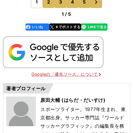
1
2
3
4
5
のページへ
いて。それくらい
1 / 5
いいね
Xでポストする
LINEで送る
line
faceboo
x
k
Googleの「優先ソース」について
著者プロフィール
原田大輔 (はらだ・だいすけ)
スポーツライター。1977年生まれ、東
京都出身。サッカー専門誌『ワールド
サッカーグラフィック』の編集長を務