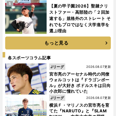
5
【夏の甲子園2026】聖隷クリ
ストファー・高部陸の「２回加
速する」規格外のストレート そ
れでもプロではなく大学進学を
選ぶ理由
もっと見る
各スポーツコラム記事
Jリーグ
2026.08.07更新
宮市亮のアーセナル時代の同僚
ウォルコットは『ドラゴンボー
ル』が大好き ポドルスキは日向
小次郎に憧れていた
Jリーグ
2026.08.07更新
横浜Ｆ・マリノスの宮市亮を育
てた『NARUTO』と『SLAM