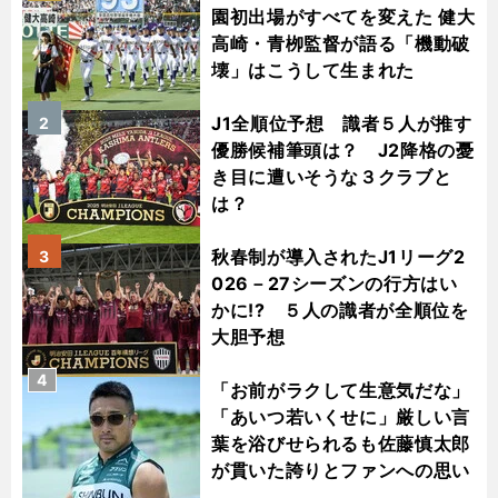
園初出場がすべてを変えた 健大
高崎・青栁監督が語る「機動破
壊」はこうして生まれた
J1全順位予想 識者５人が推す
2
優勝候補筆頭は？ J2降格の憂
き目に遭いそうな３クラブと
は？
秋春制が導入されたJ1リーグ2
3
026－27シーズンの行方はい
かに!? ５人の識者が全順位を
大胆予想
4
「お前がラクして生意気だな」
「あいつ若いくせに」厳しい言
葉を浴びせられるも佐藤慎太郎
が貫いた誇りとファンへの思い