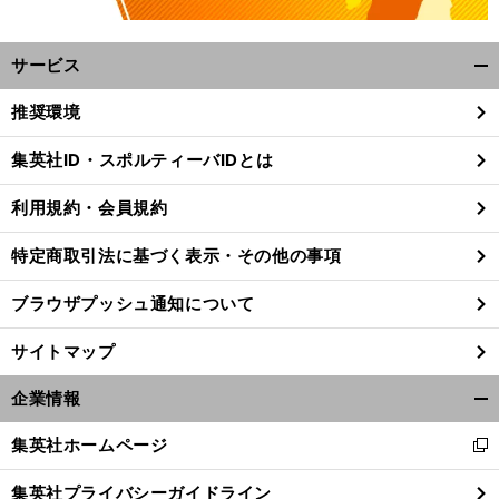
サービス
開
く/
推奨環境
閉
じ
集英社ID・スポルティーバIDとは
る
利用規約・会員規約
特定商取引法に基づく表示・その他の事項
ブラウザプッシュ通知について
サイトマップ
企業情報
開
く/
集英社ホームページ
新
閉
し
じ
集英社プライバシーガイドライン
い