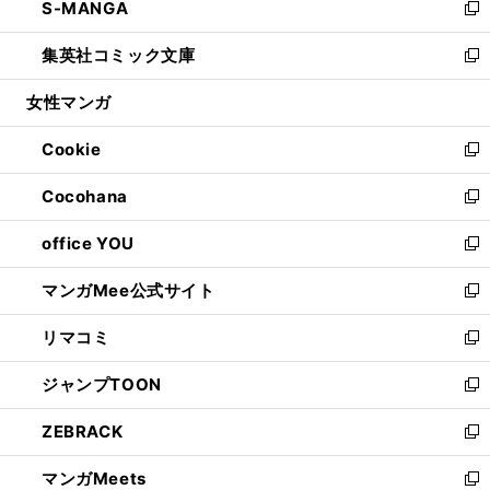
S-MANGA
く
で
ド
ィ
い
新
開
ウ
ン
ウ
し
集英社コミック文庫
く
で
ド
ィ
い
新
開
ウ
ン
ウ
し
女性マンガ
く
で
ド
ィ
い
開
ウ
ン
ウ
Cookie
く
で
ド
ィ
新
開
ウ
ン
し
Cocohana
く
で
ド
い
新
開
ウ
ウ
し
office YOU
く
で
ィ
い
新
開
ン
ウ
し
マンガMee公式サイト
く
ド
ィ
い
新
ウ
ン
ウ
し
リマコミ
で
ド
ィ
い
新
開
ウ
ン
ウ
し
ジャンプTOON
く
で
ド
ィ
い
新
開
ウ
ン
ウ
し
ZEBRACK
く
で
ド
ィ
い
新
開
ウ
ン
ウ
し
マンガMeets
く
で
ド
ィ
い
新