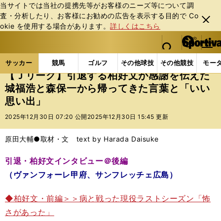
当サイトでは当社の提携先等がお客様のニーズ等について調
査・分析したり、お客様にお勧めの広告を表⽰する⽬的で Co
閉じ
okie を使⽤する場合があります。
詳しくはこちら
る
マイペ
web Sportiva (webスポルティーバ)
検索
メニュ
we
ー
サッカーの記事一覧
Jリーグ他
Jリーグ
【Ｊリ
b
ジ
サッカー
競馬
ゴルフ
その他球技
その他競技
モー
ス
【Ｊリーグ】引退する柏好文が感謝を伝えた
ポ
城福浩と森保一から帰ってきた言葉と「いい
ル
思い出」
テ
ィ
2025年12月30日 07:20 公開
2025年12月30日 15:45 更新
ー
バ
原田大輔●取材・文 text by Harada Daisuke
引退・柏好文インタビュー＠後編
（ヴァンフォーレ甲府、サンフレッチェ広島）
◆柏好文・前編＞＞病と戦った現役ラストシーズン「怖
さがあった」