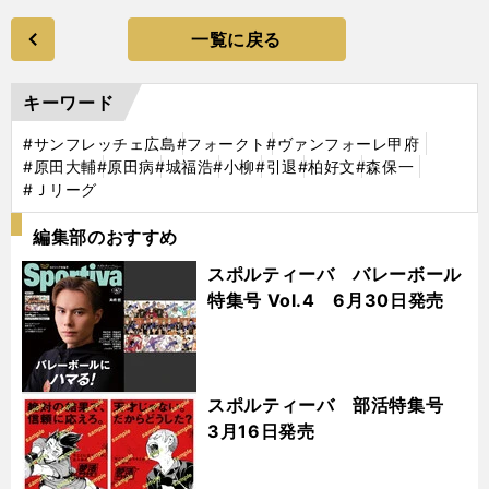
一覧に戻る
キーワード
#サンフレッチェ広島
#フォークト
#ヴァンフォーレ甲府
#原田大輔
#原田病
#城福浩
#小柳
#引退
#柏好文
#森保一
#Ｊリーグ
編集部のおすすめ
スポルティーバ バレーボール
特集号 Vol.4 6月30日発売
スポルティーバ 部活特集号
3月16日発売