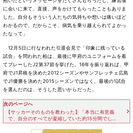
抱いたというメッセージをたくさんもらったし、練習場
に会いに来て、直接、声をかけてもらったこともありま
した。自分もそういう人たちの気持ちや想いは痛いほど
わかるので、だからこそ、病気を乗り越えられてよかっ
たなって」
12月5日に行なわれた引退会見で「印象に残っている
試合」を問われた柏は、最後に甲府のユニフォームを着
てプレーしたJ2第37節を挙げた。16年を振り返れば、甲
府でJ1昇格を決めた2012シーズンやサンフレッチェ広島
でJ1優勝を決めた2015シーズンではなく、最後の1試合
を選んだのは、そうした思いからだった。
次のページへ
【サッカーそのものを教わった】「本当に有意義
で、自分のすべてが凝縮していた約15分間でし
た。自分のなかでは16年間の最後の1試合なんだけ
ど、その1試合にものすごく価値があったと思って
次