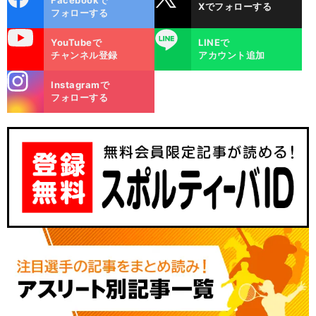
Facebookで
Xでフォローする
ok
フォローする
uTube
LINE
YouTubeで
LINEで
チャンネル登録
アカウント追加
stagra
Instagramで
m
フォローする
】
・
怖
前
へ