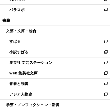
新
ウ
ン
ウ
し
パラスポ
で
ド
ィ
い
新
開
ウ
ン
ウ
し
書籍
く
で
ド
ィ
い
開
ウ
ン
ウ
文芸・文庫・総合
く
で
ド
ィ
開
ウ
ン
すばる
く
で
ド
新
開
ウ
し
小説すばる
く
で
い
新
開
ウ
し
集英社 文芸ステーション
く
ィ
い
新
ン
ウ
し
web 集英社文庫
ド
ィ
い
新
ウ
ン
ウ
し
青春と読書
で
ド
ィ
い
新
開
ウ
ン
ウ
し
アジア人物史
く
で
ド
ィ
い
新
開
ウ
ン
ウ
し
学芸・ノンフィクション・新書
く
で
ド
ィ
い
開