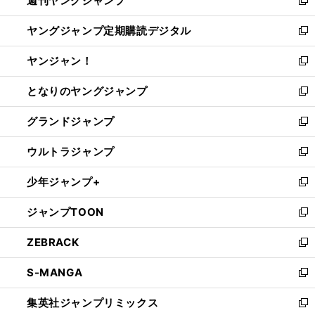
週刊ヤングジャンプ
で
ド
ィ
新
開
ウ
ン
し
ヤングジャンプ定期購読デジタル
く
で
ド
い
新
開
ウ
ウ
し
ヤンジャン！
く
で
ィ
い
新
開
ン
ウ
し
となりのヤングジャンプ
く
ド
ィ
い
新
ウ
ン
ウ
し
グランドジャンプ
で
ド
ィ
い
新
開
ウ
ン
ウ
し
ウルトラジャンプ
く
で
ド
ィ
い
新
開
ウ
ン
ウ
し
少年ジャンプ+
く
で
ド
ィ
い
新
開
ウ
ン
ウ
し
ジャンプTOON
く
で
ド
ィ
い
新
開
ウ
ン
ウ
し
ZEBRACK
く
で
ド
ィ
い
新
開
ウ
ン
ウ
し
S-MANGA
く
で
ド
ィ
い
新
開
ウ
ン
ウ
し
集英社ジャンプリミックス
く
で
ド
ィ
い
新