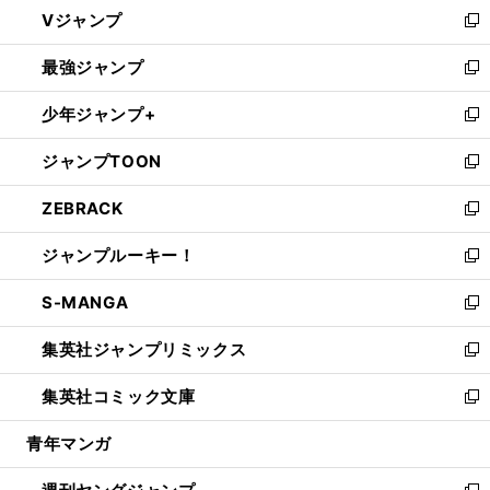
し
Vジャンプ
ィ
い
新
ン
ウ
し
最強ジャンプ
ド
ィ
い
新
ウ
ン
ウ
し
少年ジャンプ+
で
ド
ィ
い
新
開
ウ
ン
ウ
し
ジャンプTOON
く
で
ド
ィ
い
新
開
ウ
ン
ウ
し
ZEBRACK
く
で
ド
ィ
い
新
開
ウ
ン
ウ
し
ジャンプルーキー！
く
で
ド
ィ
い
新
開
ウ
ン
ウ
し
S-MANGA
く
で
ド
ィ
い
新
開
ウ
ン
ウ
し
集英社ジャンプリミックス
く
で
ド
ィ
い
新
開
ウ
ン
ウ
し
集英社コミック文庫
く
で
ド
ィ
い
新
開
ウ
ン
ウ
し
青年マンガ
く
で
ド
ィ
い
開
ウ
ン
ウ
く