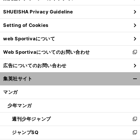
る
ウ
SHUEISHA Privacy Guideline
ィ
ン
Setting of Cookies
ド
ウ
web Sportivaについて
で
開
Web Sportivaについてのお問い合わせ
く
新
し
広告についてのお問い合わせ
い
ウ
集英社サイト
ィ
開
ン
く/
マンガ
ド
閉
ウ
じ
少年マンガ
で
る
開
週刊少年ジャンプ
く
新
し
ジャンプSQ
い
新
ウ