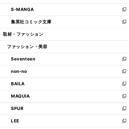
開
ウ
ン
ウ
し
S-MANGA
く
で
ド
ィ
い
新
開
ウ
ン
ウ
し
集英社コミック文庫
く
で
ド
ィ
い
新
開
ウ
ン
ウ
し
取材・ファッション
く
で
ド
ィ
い
開
ウ
ン
ウ
ファッション・美容
く
で
ド
ィ
開
ウ
ン
Seventeen
く
で
ド
新
開
ウ
し
non-no
く
で
い
新
開
ウ
し
BAILA
く
ィ
い
新
ン
ウ
し
MAQUIA
ド
ィ
い
新
ウ
ン
ウ
し
SPUR
で
ド
ィ
い
新
開
ウ
ン
ウ
し
LEE
く
で
ド
ィ
い
新
開
ウ
ン
ウ
し