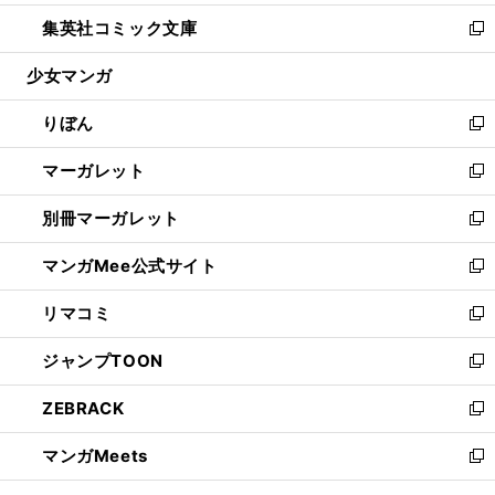
開
ウ
ン
ウ
し
集英社コミック文庫
く
で
ド
ィ
い
新
開
ウ
ン
ウ
し
少女マンガ
く
で
ド
ィ
い
開
ウ
ン
ウ
りぼん
く
で
ド
ィ
新
開
ウ
ン
し
マーガレット
く
で
ド
い
新
開
ウ
ウ
し
別冊マーガレット
く
で
ィ
い
新
開
ン
ウ
し
マンガMee公式サイト
く
ド
ィ
い
新
ウ
ン
ウ
し
リマコミ
で
ド
ィ
い
新
開
ウ
ン
ウ
し
ジャンプTOON
く
で
ド
ィ
い
新
開
ウ
ン
ウ
し
ZEBRACK
く
で
ド
ィ
い
新
開
ウ
ン
ウ
し
マンガMeets
く
で
ド
ィ
い
新
開
ウ
ン
ウ
し