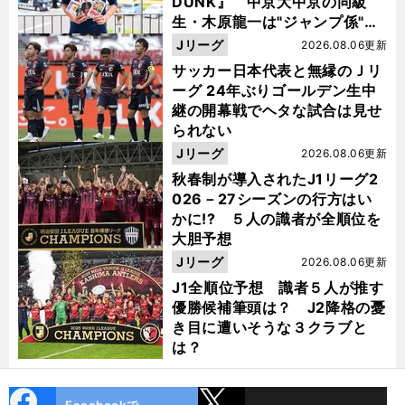
DUNK』 中京大中京の同級
生・木原龍一は"ジャンプ係"だ
った
Jリーグ
2026.08.06更新
サッカー日本代表と無縁のＪリ
ーグ 24年ぶりゴールデン生中
継の開幕戦でヘタな試合は見せ
られない
Jリーグ
2026.08.06更新
秋春制が導入されたJ1リーグ2
026－27シーズンの行方はい
かに!? ５人の識者が全順位を
大胆予想
Jリーグ
2026.08.06更新
J1全順位予想 識者５人が推す
優勝候補筆頭は？ J2降格の憂
き目に遭いそうな３クラブと
は？
cebo
X