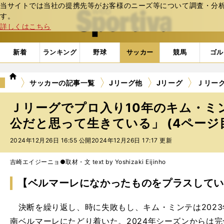
当サイトでは当社の提携先等がお客様のニーズ等について調査・分析し
web Sportiva (webスポルティーバ)
す。
詳しくはこちら
新着
ランキング
野球
サッカー
競馬
ゴル
we
サッカーの記事一覧
Jリーグ他
Jリーグ
Ｊリー
b
ス
Ｊリーグでプロ入り10年のキム・ミ
ポ
ル
公だと思って生きている」 (4ページ
テ
2024年12月26日 16:55 公開
2024年12月26日 17:17 更新
ィ
ー
バ
吉崎エイジーニョ●取材・文 text by Yoshizaki Eijinho
【ベルマーレになかったものをプラスしてい
決断を繰り返し、時に失敗もし、キム・ミンテは202
南ベルマーレにたどり着いた。2024年シーズンからは