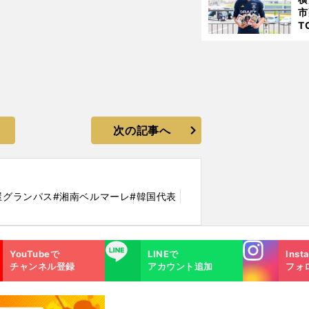
た
市
T
K
級
ャ
次の記事へ
屋グランパス
#湘南ベルマーレ
#韓国代表
Instagra
LINE
YouTubeで
LINEで
Inst
m
チャンネル登録
アカウント追加
フォ