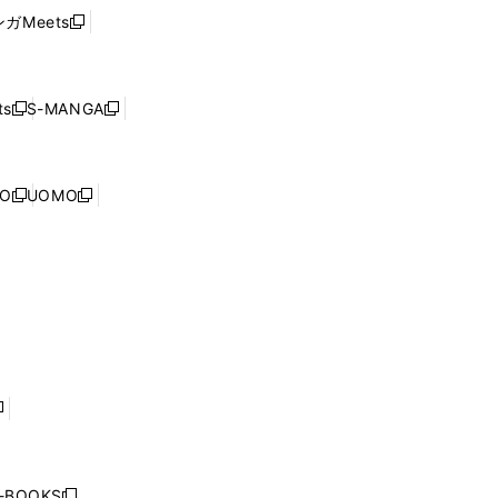
ウ
い
ウ
ガMeets
新
ィ
ウ
で
し
ン
ィ
開
い
ド
ン
く
ウ
ウ
ド
s
S-MANGA
新
新
ィ
で
ウ
し
し
ン
開
で
い
い
ド
く
開
ウ
ウ
ウ
NO
UOMO
く
新
新
ィ
ィ
で
し
し
ン
ン
開
い
い
ド
ド
く
ウ
ウ
ウ
ウ
ィ
ィ
で
で
ン
ン
開
開
ド
ド
く
く
ウ
ウ
で
で
開
開
く
く
し
い
ウ
j-BOOKS