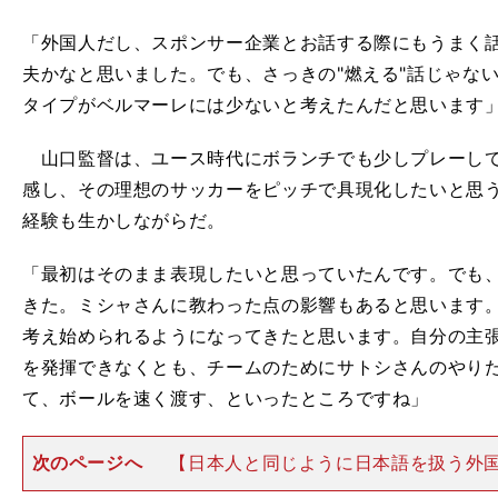
「外国人だし、スポンサー企業とお話する際にもうまく
夫かなと思いました。でも、さっきの"燃える"話じゃな
タイプがベルマーレには少ないと考えたんだと思います
山口監督は、ユース時代にボランチでも少しプレーして
感し、その理想のサッカーをピッチで具現化したいと思
経験も生かしながらだ。
「最初はそのまま表現したいと思っていたんです。でも
きた。ミシャさんに教わった点の影響もあると思います
考え始められるようになってきたと思います。自分の主
を発揮できなくとも、チームのためにサトシさんのやり
て、ボールを速く渡す、といったところですね」
次のページへ
【日本人と同じように日本語を扱う外
役割を果たせるのも、10年間の日々での紆余曲折を経て