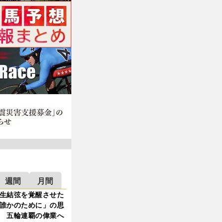
週間
月間
生結弦を覚醒させた
誰かのために」の思
 五輪連覇の偉業へ