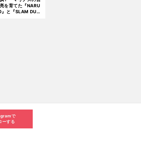
亮を育てた『NARU
O』と『SLAM DUN
』 中京大中京の同
生・木原龍一は"ジ
ンプ係"だった
agramで
ローする