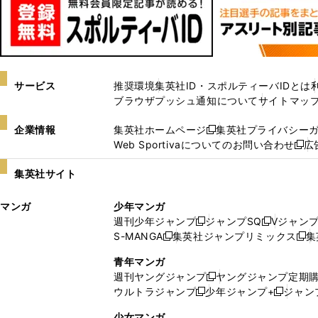
サービス
推奨環境
集英社ID・スポルティーバIDとは
ブラウザプッシュ通知について
サイトマッ
企業情報
集英社ホームページ
集英社プライバシー
新
Web Sportivaについてのお問い合わせ
広
し
新
い
し
集英社サイト
ウ
い
ィ
ウ
マンガ
少年マンガ
ン
ィ
週刊少年ジャンプ
ジャンプSQ
Vジャン
ド
ン
新
新
S-MANGA
集英社ジャンプリミックス
集
ウ
ド
新
し
し
新
で
ウ
し
い
い
し
青年マンガ
開
で
い
ウ
ウ
い
週刊ヤングジャンプ
ヤングジャンプ定期
新
く
開
ウ
ィ
ィ
ウ
ウルトラジャンプ
少年ジャンプ+
ジャン
新
し
新
く
ィ
ン
ン
ィ
し
い
し
ン
ド
ド
ン
少女マンガ