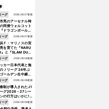
事
リーグ
2026.08.07更新
市亮のアーセナル時
の同僚ウォルコット
『ドラゴンボール』
大好き ポドルスキは
リーグ
2026.08.07更新
向小次郎に憧れてい
浜Ｆ・マリノスの宮
亮を育てた『NARU
O』と『SLAM DUN
』 中京大中京の同
リーグ
2026.08.06更新
生・木原龍一は"ジ
ッカー日本代表と無
ンプ係"だった
のＪリーグ 24年ぶ
ゴールデン生中継の
幕戦でヘタな試合は
リーグ
2026.08.06更新
せられない
春制が導入されたJ1
ーグ2026－27シー
ンの行方はいかに!?
５人の識者が全順位
リーグ
2026.08.06更新
大胆予想
1全順位予想 識者５