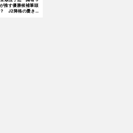
が推す優勝候補筆頭
？ J2降格の憂き目
遭いそうな３クラブ
は？
」
前