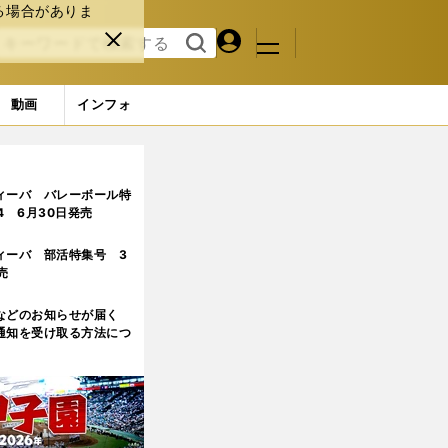
る場合がありま
マイペ
閉じ
検索
メニュ
ー
る
す
ジ
る
動画
インフォ
日当初の猛勉強のエピソードを語った
ィーバ バレーボール特
.4 6月30日発売
ィーバ 部活特集号 3
売
などのお知らせが届く
通知を受け取る方法につ