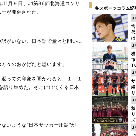
11月９日、J1第36節北海道コンサ
各スポーツコラム記
ニーが開催された。
J
宮
代
は
訳がいない。日本語で堂々と問いに
が
J
日
横
た
市
の方々のおかげだと思います」
T
K
J
級
返っての印象を聞かれると、１－１
サ
ャ
を語り始めた。そこに出てくる日本
縁
り
開
J
見
秋
リ
ズ
ないような"日本サッカー用語"が
J
を
J