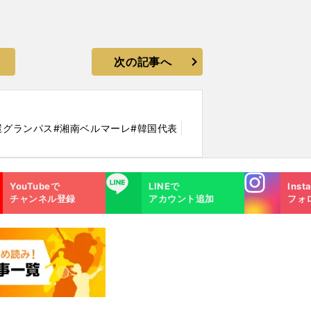
次の記事へ
屋グランパス
#湘南ベルマーレ
#韓国代表
Instagra
LINE
YouTubeで
LINEで
Inst
m
チャンネル登録
アカウント追加
フォ