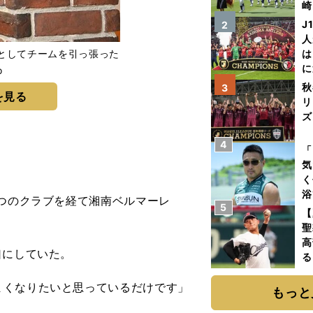
崎
「
J
2
て
人
としてチームを引っ張った
は
に
o
と
秋
3
を見る
リ
ズ
4
を
「
気
く
浴
つのクラブを経て湘南ベルマーレ
5
太
【
ァ
聖
高
口にしていた。
る
ト
まくなりたいと思っているだけです」
く
もっと