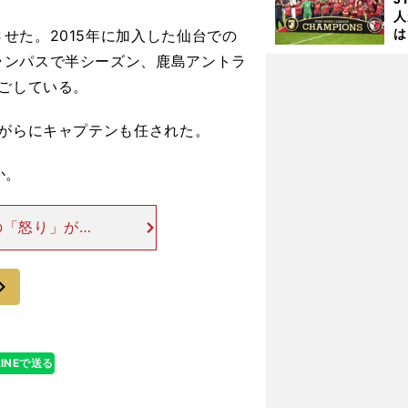
人
は
た。2015年に加入した仙台での
に
ランパスで半シーズン、鹿島アントラ
と
過ごしている。
がらにキャプテンも任された。
か。
の「怒り」が後
は言わなかった
歳だったキム・
次
LINEで送る