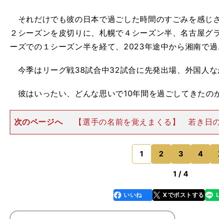
それだけでも彼の日本で過ごした時間のすごみを感じさせ
２シーズンを皮切りに、札幌で４シーズン半、名古屋グ
ーズでの１シーズン半を経て、2023年途中から湘南で
今季はリーグ戦38試合中32試合に先発出場、外国人な
彼はいったい、どんな思いで10年間を過ごしてきたの
次のページへ
【選手の名前を覚えまくる】 若き日
の自らのキャリアを決定づけた。本人の口からはそう
が、話を聞くにそんなことを思う。 2014年の夏、20
ミンテは、ベガルタ
1
2
3
4
のページへ
1 / 4
いいね
Xでポストする
line
faceboo
x
k
・
高