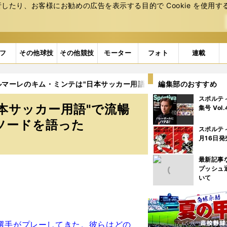
たり、お客様にお勧めの広告を表⽰する⽬的で Cookie を使⽤す
フ
その他球技
その他競技
モーター
フォト
連載
ルマーレのキム・ミンテは"日本サッカー用語"で流暢にコメント 来
編集部のおすすめ
スポルテ
本サッカー用語"で流暢
集号 Vol
ソードを語った
スポルテ
月16日発
最新記事
プッシュ
いて
選手がプレーしてきた。彼らはどの