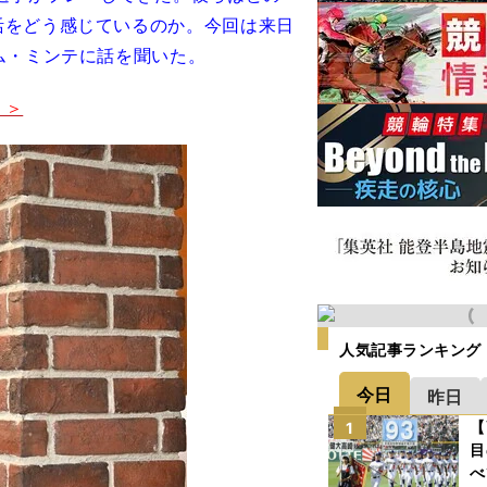
活をどう感じているのか。今回は来日
ム・ミンテに話を聞いた。
＞＞
人気記事ランキング
今日
昨日
【
1
目
べ