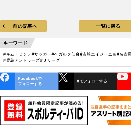
前の記事へ
一覧に戻る
キーワード
#キム・ミンテ
#サッカー
#ベガルタ仙台
#吉崎エイジーニョ
#名古
#鹿島アントラーズ
#Ｊリーグ
ebo
X
YouTube
Facebookで
Xでフォローする
ok
フォローする