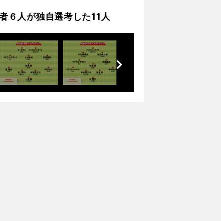
識者６人が独自選考した11人
前
へ