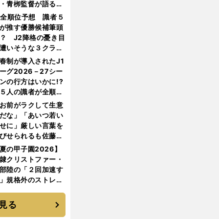
・青栁監督が語る
機動破壊」はこうし
1全順位予想 識者５
生まれた
が推す優勝候補筆頭
？ J2降格の憂き目
遭いそうな３クラブ
は？
春制が導入されたJ1
ーグ2026－27シー
ンの行方はいかに!?
５人の識者が全順位
大胆予想
お前がラクして生意
だな」「あいつ若い
せに」厳しい言葉を
びせられるも佐藤慎
郎が貫いた誇りとフ
夏の甲子園2026】
ンへの思い
隷クリストファー・
部陸の「２回加速す
」規格外のストレー
 それでもプロではな
大学進学を選ぶ理由
見る