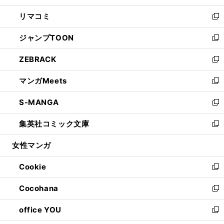
ウ
ン
ウ
し
リマコミ
で
ド
ィ
い
新
開
ウ
ン
ウ
し
ジャンプTOON
く
で
ド
ィ
い
新
開
ウ
ン
ウ
し
ZEBRACK
く
で
ド
ィ
い
新
開
ウ
ン
ウ
し
マンガMeets
く
で
ド
ィ
い
新
開
ウ
ン
ウ
し
S-MANGA
く
で
ド
ィ
い
新
開
ウ
ン
ウ
し
集英社コミック文庫
く
で
ド
ィ
い
新
開
ウ
ン
ウ
し
女性マンガ
く
で
ド
ィ
い
開
ウ
ン
ウ
Cookie
く
で
ド
ィ
新
開
ウ
ン
し
Cocohana
く
で
ド
い
新
開
ウ
ウ
し
office YOU
く
で
ィ
い
新
開
ン
ウ
し