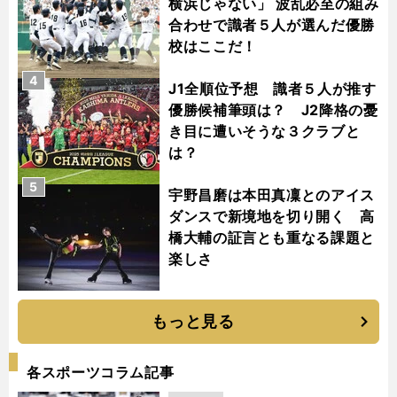
横浜じゃない」 波乱必至の組み
合わせで識者５人が選んだ優勝
校はここだ！
4
J1全順位予想 識者５人が推す
優勝候補筆頭は？ J2降格の憂
き目に遭いそうな３クラブと
は？
5
宇野昌磨は本田真凜とのアイス
ダンスで新境地を切り開く 高
橋大輔の証言とも重なる課題と
楽しさ
もっと見る
各スポーツコラム記事