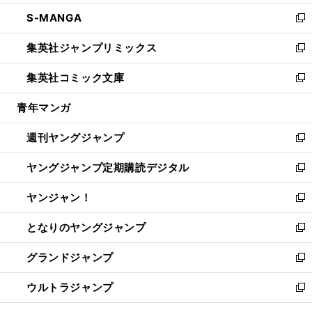
開
ウ
ン
ウ
し
S-MANGA
く
で
ド
ィ
い
新
開
ウ
ン
ウ
し
集英社ジャンプリミックス
く
で
ド
ィ
い
新
開
ウ
ン
ウ
し
集英社コミック文庫
く
で
ド
ィ
い
新
開
ウ
ン
ウ
し
青年マンガ
く
で
ド
ィ
い
開
ウ
ン
ウ
週刊ヤングジャンプ
く
で
ド
ィ
新
開
ウ
ン
し
ヤングジャンプ定期購読デジタル
く
で
ド
い
新
開
ウ
ウ
し
ヤンジャン！
く
で
ィ
い
新
開
ン
ウ
し
となりのヤングジャンプ
く
ド
ィ
い
新
ウ
ン
ウ
し
グランドジャンプ
で
ド
ィ
い
新
開
ウ
ン
ウ
し
ウルトラジャンプ
く
で
ド
ィ
い
新
開
ウ
ン
ウ
し