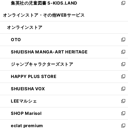
集英社の児童図書 S-KIDS.LAND
く
で
ド
い
新
開
ウ
ウ
し
オンラインストア・
その他WEBサービス
く
で
ィ
い
開
ン
ウ
オンラインストア
く
ド
ィ
ウ
ン
OTO
で
ド
新
開
ウ
し
SHUEISHA MANGA-ART HERITAGE
く
で
い
新
開
ウ
し
ジャンプキャラクターズストア
く
ィ
い
新
ン
ウ
し
HAPPY PLUS STORE
ド
ィ
い
新
ウ
ン
ウ
し
SHUEISHA VOX
で
ド
ィ
い
新
開
ウ
ン
ウ
し
LEEマルシェ
く
で
ド
ィ
い
新
開
ウ
ン
ウ
し
SHOP Marisol
く
で
ド
ィ
い
新
開
ウ
ン
ウ
し
eclat premium
く
で
ド
ィ
い
新