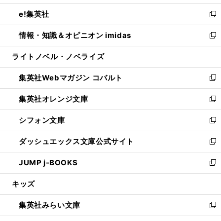
開
ウ
ン
ウ
し
e!集英社
く
で
ド
ィ
い
新
開
ウ
ン
ウ
し
情報・知識＆オピニオン imidas
く
で
ド
ィ
い
新
開
ウ
ン
ウ
し
ライトノベル・ノベライズ
く
で
ド
ィ
い
開
ウ
ン
ウ
集英社Webマガジン コバルト
く
で
ド
ィ
新
開
ウ
ン
し
集英社オレンジ文庫
く
で
ド
い
新
開
ウ
ウ
し
シフォン文庫
く
で
ィ
い
新
開
ン
ウ
し
ダッシュエックス文庫公式サイト
く
ド
ィ
い
新
ウ
ン
ウ
し
JUMP j-BOOKS
で
ド
ィ
い
新
開
ウ
ン
ウ
し
キッズ
く
で
ド
ィ
い
開
ウ
ン
ウ
集英社みらい文庫
く
で
ド
ィ
新
開
ウ
ン
し