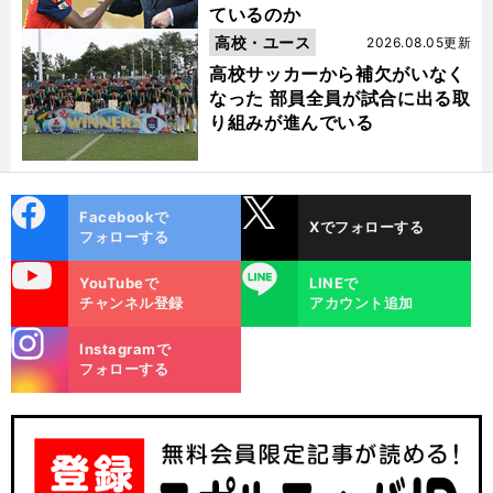
ているのか
高校・ユース
2026.08.05更新
高校サッカーから補欠がいなく
なった 部員全員が試合に出る取
り組みが進んでいる
cebo
X
Facebookで
Xでフォローする
ok
フォローする
uTube
LINE
YouTubeで
LINEで
日
で
・
前
チャンネル登録
アカウント追加
へ
stagra
Instagramで
m
フォローする