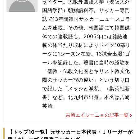
ライター。大阪外国語大学（現阪大外
国語学部）朝鮮語科卒。サッカー専門
誌で13年間韓国サッカーニュースコラ
ムを連載。その他、韓国語にて韓国媒
体での連載歴も。2005年には雑誌連
載の体当たり取材によりドイツ10部リ
ーグに1シーズン在籍。13試合出場1ゴ
ールを記録した。著書に当時の経験を
「儒教・仏教文化圏とキリスト教文化
圏のサッカー観の違い」という切り口
で記した「メッシと滅私」（集英社新
書）など。北九州市出身。本名は吉崎
英治。
吉崎エイジーニョの記事一覧
【トップ10一覧】元サッカー日本代表・Ｊリーガーが