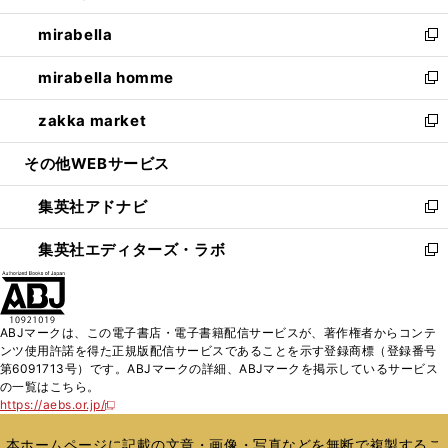
開
ウ
ン
ウ
し
mirabella
く
で
ド
ィ
い
新
開
ウ
ン
ウ
し
mirabella homme
く
で
ド
ィ
い
新
開
ウ
ン
ウ
し
zakka market
く
で
ド
ィ
い
新
開
ウ
ン
ウ
し
その他WEBサービス
く
で
ド
ィ
い
開
ウ
ン
ウ
集英社アドナビ
く
で
ド
ィ
新
開
ウ
ン
し
集英社エディターズ・ラボ
く
で
ド
い
新
開
ウ
ウ
し
く
で
ィ
い
開
ン
ウ
ABJマークは、この電子書店・電子書籍配信サービスが、著作権者からコンテ
く
ド
ィ
ンツ使用許諾を得た正規版配信サービスであることを示す登録商標（登録番号
ウ
ン
第6091713号）です。ABJマークの詳細、ABJマークを掲示しているサービス
で
ド
の一覧はこちら。
開
ウ
https://aebs.or.jp/
新
く
で
し
い
開
本ホームページに記載の文章・画像・写真などを無断で複製するこ