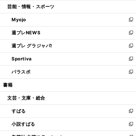
ウ
ン
ウ
し
芸能・情報・スポーツ
く
で
ド
ィ
い
開
ウ
ン
ウ
Myojo
く
で
ド
ィ
新
開
ウ
ン
し
週プレNEWS
く
で
ド
い
新
開
ウ
ウ
し
週プレ グラジャパ!
く
で
ィ
い
新
開
ン
ウ
し
Sportiva
く
ド
ィ
い
新
ウ
ン
ウ
し
パラスポ
で
ド
ィ
い
新
開
ウ
ン
ウ
し
書籍
く
で
ド
ィ
い
開
ウ
ン
ウ
文芸・文庫・総合
く
で
ド
ィ
開
ウ
ン
すばる
く
で
ド
新
開
ウ
し
小説すばる
く
で
い
新
開
ウ
し