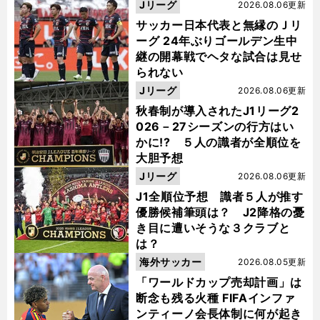
Jリーグ
2026.08.06更新
サッカー日本代表と無縁のＪリ
ーグ 24年ぶりゴールデン生中
継の開幕戦でヘタな試合は見せ
られない
Jリーグ
2026.08.06更新
秋春制が導入されたJ1リーグ2
026－27シーズンの行方はい
かに!? ５人の識者が全順位を
大胆予想
Jリーグ
2026.08.06更新
J1全順位予想 識者５人が推す
優勝候補筆頭は？ J2降格の憂
き目に遭いそうな３クラブと
は？
海外サッカー
2026.08.05更新
「ワールドカップ売却計画」は
断念も残る火種 FIFAインファ
ンティーノ会長体制に何が起き