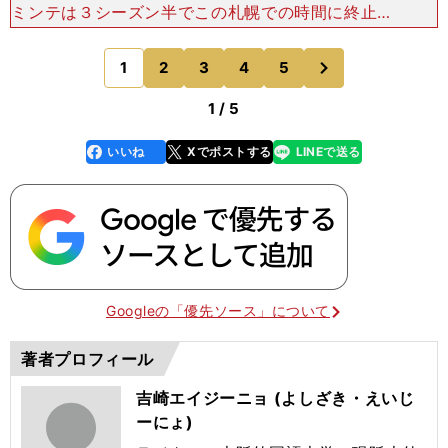
ミンテは３シーズン半でこの札幌での時間に終止符
を打つことになる。 CBに主戦場を移し、２シー
ズン目となった2021年シーズン前半、２度退場処
次
1
2
3
4
5
のページへ
分になり３
1 / 5
いいね
Xでポストする
LINEで送る
line
faceboo
x
k
Googleの「優先ソース」について
著者プロフィール
吉崎エイジーニョ (よしざき・えいじ
ーにょ)