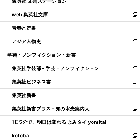
集英社 文芸ステーション
く
ィ
い
新
ン
ウ
し
web 集英社文庫
ド
ィ
い
新
ウ
ン
ウ
し
青春と読書
で
ド
ィ
い
新
開
ウ
ン
ウ
し
アジア人物史
く
で
ド
ィ
い
新
開
ウ
ン
ウ
し
学芸・ノンフィクション・新書
く
で
ド
ィ
い
開
ウ
ン
ウ
集英社学芸部 - 学芸・ノンフィクション
く
で
ド
ィ
新
開
ウ
ン
し
集英社ビジネス書
く
で
ド
い
新
開
ウ
ウ
し
集英社新書
く
で
ィ
い
新
開
ン
ウ
し
集英社新書プラス - 知の水先案内人
く
ド
ィ
い
新
ウ
ン
ウ
し
1日5分で、明日は変わる よみタイ yomitai
で
ド
ィ
い
新
開
ウ
ン
ウ
し
kotoba
く
で
ド
ィ
い
新