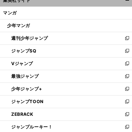
集英社サイト
ィ
開
ン
く/
マンガ
ド
閉
ウ
じ
少年マンガ
で
る
開
週刊少年ジャンプ
く
新
し
ジャンプSQ
い
新
ウ
し
Vジャンプ
ィ
い
新
ン
ウ
し
最強ジャンプ
ド
ィ
い
新
ウ
ン
ウ
し
少年ジャンプ+
で
ド
ィ
い
新
開
ウ
ン
ウ
し
ジャンプTOON
く
で
ド
ィ
い
新
開
ウ
ン
ウ
し
ZEBRACK
く
で
ド
ィ
い
新
開
ウ
ン
ウ
し
ジャンプルーキー！
く
で
ド
ィ
い
新