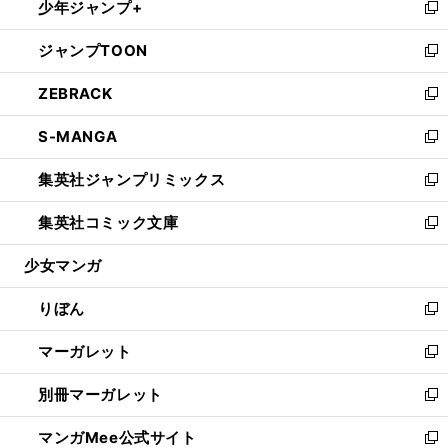
少年ジャンプ+
く
で
ド
ィ
い
新
開
ウ
ン
ウ
し
ジャンプTOON
く
で
ド
ィ
い
新
開
ウ
ン
ウ
し
ZEBRACK
く
で
ド
ィ
い
新
開
ウ
ン
ウ
し
S-MANGA
く
で
ド
ィ
い
新
開
ウ
ン
ウ
し
集英社ジャンプリミックス
く
で
ド
ィ
い
新
開
ウ
ン
ウ
し
集英社コミック文庫
く
で
ド
ィ
い
新
開
ウ
ン
ウ
し
少女マンガ
く
で
ド
ィ
い
開
ウ
ン
ウ
りぼん
く
で
ド
ィ
新
開
ウ
ン
し
マーガレット
く
で
ド
い
新
開
ウ
ウ
し
別冊マーガレット
く
で
ィ
い
新
開
ン
ウ
し
マンガMee公式サイト
く
ド
ィ
い
新