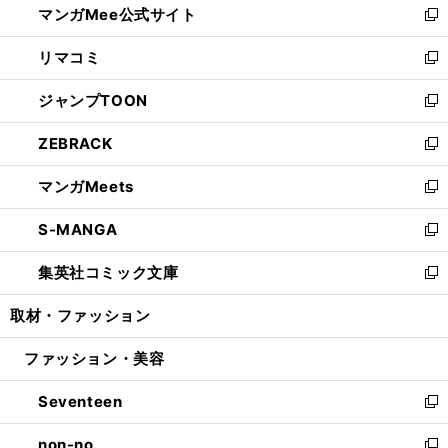
マンガMee公式サイト
く
ド
ィ
い
新
ウ
ン
ウ
し
リマコミ
で
ド
ィ
い
新
開
ウ
ン
ウ
し
ジャンプTOON
く
で
ド
ィ
い
新
開
ウ
ン
ウ
し
ZEBRACK
く
で
ド
ィ
い
新
開
ウ
ン
ウ
し
マンガMeets
く
で
ド
ィ
い
新
開
ウ
ン
ウ
し
S-MANGA
く
で
ド
ィ
い
新
開
ウ
ン
ウ
し
集英社コミック文庫
く
で
ド
ィ
い
新
開
ウ
ン
ウ
し
取材・ファッション
く
で
ド
ィ
い
開
ウ
ン
ウ
ファッション・美容
く
で
ド
ィ
開
ウ
ン
Seventeen
く
で
ド
新
開
ウ
し
non-no
く
で
い