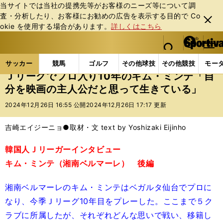
当サイトでは当社の提携先等がお客様のニーズ等について調
査・分析したり、お客様にお勧めの広告を表⽰する⽬的で Co
閉じ
okie を使⽤する場合があります。
詳しくはこちら
る
マイペ
web Sportiva (webスポルティーバ)
検索
メニュ
we
ー
サッカーの記事一覧
Jリーグ他
Jリーグ
Ｊリー
b
ジ
サッカー
競馬
ゴルフ
その他球技
その他競技
モー
ス
Ｊリーグでプロ入り10年のキム・ミンテ「自
ポ
分を映画の主人公だと思って生きている」
ル
テ
2024年12月26日 16:55 公開
2024年12月26日 17:17 更新
ィ
ー
吉崎エイジーニョ●取材・文 text by Yoshizaki Eijinho
バ
韓国人Ｊリーガーインタビュー
キム・ミンテ（湘南ベルマーレ） 後編
湘南ベルマーレのキム・ミンテはベガルタ仙台でプロに
なり、今季Ｊリーグ10年目をプレーした。ここまで５ク
ラブに所属したが、それぞれどんな思いで戦い、移籍し