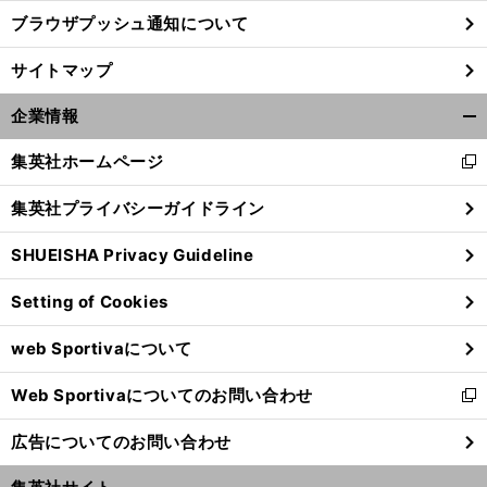
ブラウザプッシュ通知について
サイトマップ
企業情報
開
く/
集英社ホームページ
新
閉
し
じ
集英社プライバシーガイドライン
い
る
ウ
SHUEISHA Privacy Guideline
ィ
ン
Setting of Cookies
ド
ウ
web Sportivaについて
で
開
Web Sportivaについてのお問い合わせ
く
新
し
広告についてのお問い合わせ
い
ウ