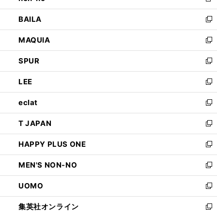
新
開
ウ
し
BAILA
く
ィ
い
新
ン
ウ
し
MAQUIA
ド
ィ
い
新
ウ
ン
ウ
し
SPUR
で
ド
ィ
い
新
開
ウ
ン
ウ
し
LEE
く
で
ド
ィ
い
新
開
ウ
ン
ウ
し
eclat
く
で
ド
ィ
い
新
開
ウ
ン
ウ
し
T JAPAN
く
で
ド
ィ
い
新
開
ウ
ン
ウ
し
HAPPY PLUS ONE
く
で
ド
ィ
い
新
開
ウ
ン
ウ
し
MEN'S NON-NO
く
で
ド
ィ
い
新
開
ウ
ン
ウ
し
UOMO
く
で
ド
ィ
い
新
開
ウ
ン
ウ
し
集英社オンライン
く
で
ド
ィ
い
新
開