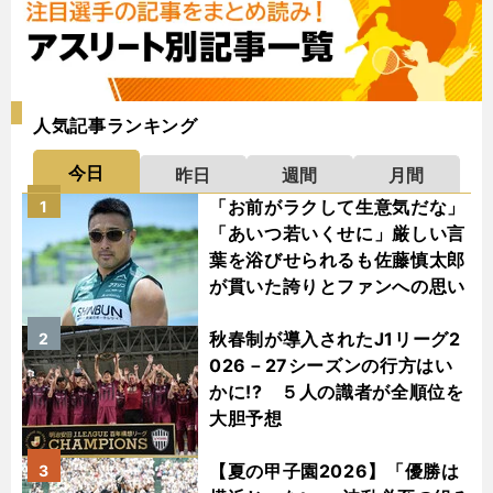
人気記事ランキング
今日
昨日
週間
月間
「お前がラクして生意気だな」
1
「あいつ若いくせに」厳しい言
葉を浴びせられるも佐藤慎太郎
が貫いた誇りとファンへの思い
秋春制が導入されたJ1リーグ2
2
026－27シーズンの行方はい
かに!? ５人の識者が全順位を
大胆予想
【夏の甲子園2026】「優勝は
3