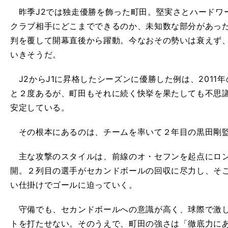
昨季J2では独走優勝を飾った町田。堅実さとハードワー
クラブ相手にどこまでできるのか、未知数な部分があっ
判を覆して開幕直後から躍動。今なおその勢いは衰えず
いきそうだ。
J2からJ1に昇格したシーズンに優勝した例は、2011年
と２度あるが、町田もそれに続く快挙を果たしても不思
安定している。
その根本にあるのは、チームを率いて２年目の黒田剛監
主な攻撃のスタイルは、前線のオ・セフンを起点にロン
開。２列目の選手がセカンドボールの回収に尽力し、そ
い仕掛けでゴールに迫っていく。
守備でも、セカンドボールへの意識が高く、球際で激し
トを打たせない。そのうえで、町田の強さは「徹底力に