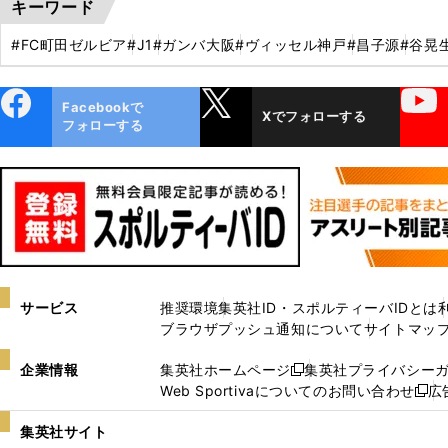
キーワード
#FC町田ゼルビア
#J1
#ガンバ大阪
#ヴィッセル神戸
#昌子源
#谷晃
ebo
X
YouTube
Facebookで
Xでフォローする
ok
フォローする
サービス
推奨環境
集英社ID・スポルティーバIDとは
ブラウザプッシュ通知について
サイトマッ
企業情報
集英社ホームページ
集英社プライバシー
新
Web Sportivaについてのお問い合わせ
広
し
新
い
し
集英社サイト
ウ
い