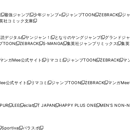
プ
最強ジャンプ
少年ジャンプ+
ジャンプTOON
ZEBRACK
ジ
新
新
新
新
新
英社コミック文庫
し
新
し
し
し
し
い
い
し
い
い
い
ウ
ウ
い
ウ
ウ
ウ
購読デジタル
ヤンジャン！
となりのヤングジャンプ
グランドジ
新
新
新
ィ
ィ
ウ
ィ
ィ
ィ
プTOON
ZEBRACK
S-MANGA
集英社ジャンプリミックス
集英
新
し
新
し
新
し
新
ン
ン
ィ
ン
ン
ン
し
い
し
い
し
い
し
ド
ド
ン
ド
ド
ド
い
ウ
い
ウ
い
ウ
い
ウ
ウ
ド
ウ
ウ
ウ
マンガMee公式サイト
リマコミ
ジャンプTOON
ZEBRACK
マン
新
新
新
新
ウ
ィ
ウ
ィ
ウ
ィ
ウ
で
で
ウ
で
で
で
し
し
し
し
し
ィ
ン
ィ
ン
ィ
ン
ィ
開
開
で
開
開
開
い
い
い
い
い
ン
ド
ン
ド
ン
ド
ン
く
く
開
く
く
く
ウ
ウ
ウ
ウ
ウ
ド
ウ
ド
ウ
ド
ウ
ド
ee公式サイト
リマコミ
ジャンプTOON
ZEBRACK
マンガMeet
く
新
新
新
新
ィ
ィ
ィ
ィ
ィ
ウ
で
ウ
で
ウ
で
ウ
し
し
し
し
ン
ン
ン
ン
ン
で
開
で
開
で
開
で
い
い
い
い
ド
ド
ド
ド
ド
開
く
開
く
開
く
開
ウ
ウ
ウ
ウ
ウ
ウ
ウ
ウ
ウ
PUR
LEE
eclat
T JAPAN
HAPPY PLUS ONE
MEN'S NON-
く
く
く
く
新
新
新
新
新
ィ
ィ
ィ
ィ
で
で
で
で
で
し
し
し
し
し
ン
ン
ン
ン
開
開
開
開
開
い
い
い
い
い
ド
ド
ド
ド
く
く
く
く
く
ウ
ウ
ウ
ウ
ウ
ウ
ウ
ウ
ウ
Sportiva
パラスポ
新
新