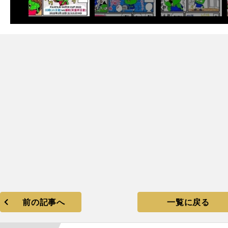
次
、
和
浜
M
崎
きない
神戸
F
J1
前の記事へ
一覧に戻る