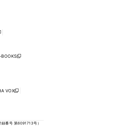
ィ
ィ
で
で
ン
ン
開
開
ド
ド
く
く
ウ
ウ
で
で
開
開
く
く
し
い
ウ
j-BOOKS
新
ィ
し
ン
い
ド
ウ
ウ
ィ
で
ン
HA VOX
開
新
ド
く
し
ウ
い
で
ウ
開
ィ
く
号 第6091713号）
ン
ド