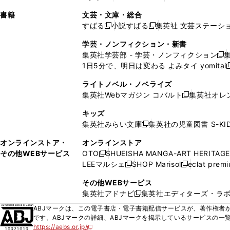
ィ
ウ
ィ
ィ
ィ
で
ウ
で
で
し
し
ン
ィ
ン
ン
ン
書籍
文芸・文庫・総合
開
で
開
開
い
い
ド
ン
ド
ド
ド
すばる
小説すばる
集英社 文芸ステーシ
く
開
く
く
新
新
ウ
ウ
ウ
ド
ウ
ウ
ウ
く
し
し
ィ
ィ
学芸・ノンフィクション・新書
で
ウ
で
で
で
い
い
ン
ン
集英社学芸部 - 学芸・ノンフィクション
開
で
開
開
開
新
ウ
ウ
ド
ド
1日5分で、明日は変わる よみタイ yomitai
く
開
く
く
く
し
新
ィ
ィ
ウ
ウ
く
い
ン
ン
ライトノベル・ノベライズ
で
で
ウ
ド
ド
集英社Webマガジン コバルト
集英社オレ
開
開
新
ィ
ウ
ウ
く
く
し
ン
キッズ
で
で
い
ド
集英社みらい文庫
集英社の児童図書 S-KID
開
開
新
ウ
ウ
く
く
し
ィ
オンラインストア・
オンラインストア
で
い
ン
その他WEBサービス
OTO
SHUEISHA MANGA-ART HERITAGE
開
新
ウ
ド
LEEマルシェ
SHOP Marisol
eclat prem
く
し
新
新
ィ
ウ
い
し
し
ン
その他WEBサービス
で
ウ
い
い
ド
集英社アドナビ
集英社エディターズ・ラ
開
新
ィ
ウ
ウ
ウ
く
し
ABJマークは、この電子書店・電子書籍配信サービスが、著作権者か
ン
ィ
ィ
で
い
です。ABJマークの詳細、ABJマークを掲示しているサービスの一
ド
ン
ン
開
https://aebs.or.jp/
ウ
新