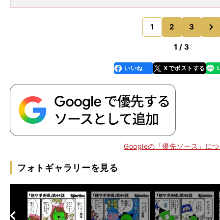
Yamazoe Toshio 昌子は今季加入したばかりだが、
やガンバ大阪など歴史あるクラブでプレーし、日本代表で
次
1
2
3
のページへ
1 / 3
いいね
Xでポストする
line
faceboo
x
k
Googleの「優先ソース」に
フォトギャラリーを見る
へ