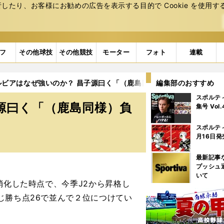
たり、お客様にお勧めの広告を表⽰する⽬的で Cookie を使⽤す
フ
その他球技
その他競技
モーター
フォト
連載
ルビアはなぜ強いのか？ 昌子源曰く「（鹿島同様）負けに対するアレ
編集部のおすすめ
スポルテ
源曰く「（鹿島同様）負
集号 Vol
スポルテ
月16日発
最新記事
プッシュ
いて
消化した時点で、今季J2から昇格し
じ勝ち点26で並んで２位につけてい