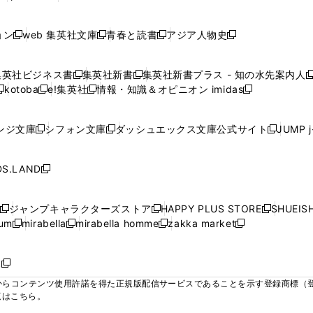
ィ
ィ
ィ
ィ
ィ
で
で
で
で
し
し
し
ン
ン
ン
ン
ン
開
開
開
開
い
い
い
ド
ド
ド
ド
ド
ョン
web 集英社文庫
青春と読書
アジア人物史
く
く
く
く
新
新
新
新
ウ
ウ
ウ
ウ
ウ
ウ
ウ
ウ
し
し
し
し
ィ
ィ
ィ
で
で
で
で
で
い
い
い
い
ン
ン
ン
集英社ビジネス書
集英社新書
集英社新書プラス - 知の水先案内人
開
開
開
開
開
新
新
新
ウ
ウ
ウ
ウ
ド
ド
ド
kotoba
e!集英社
情報・知識＆オピニオン imidas
く
く
く
く
く
新
し
新
し
新
ィ
ィ
ィ
ィ
ウ
ウ
ウ
し
し
い
し
い
し
ン
ン
ン
ン
で
で
で
い
い
ウ
い
ウ
い
ド
ド
ド
ド
ンジ文庫
シフォン文庫
ダッシュエックス文庫公式サイト
JUMP 
開
開
開
新
新
新
ウ
ウ
ィ
ウ
ィ
ウ
ウ
ウ
ウ
ウ
く
く
く
し
し
し
ィ
ィ
ン
ィ
ン
ィ
で
で
で
で
い
い
い
ン
ン
ド
ン
ド
ン
S.LAND
開
開
開
開
新
ウ
ウ
ウ
ド
ド
ウ
ド
ウ
ド
く
く
く
く
し
ィ
ィ
ィ
ウ
ウ
で
ウ
で
ウ
い
ン
ン
ン
ジャンプキャラクターズストア
HAPPY PLUS STORE
SHUEIS
で
で
開
で
開
で
新
新
新
ウ
ド
ド
ド
ium
mirabella
mirabella homme
zakka market
開
開
く
開
く
開
し
新
新
新
し
新
し
ィ
ウ
ウ
ウ
く
く
く
く
い
し
し
い
し
し
い
ン
で
で
で
ウ
い
い
ウ
い
い
ウ
ド
ボ
開
開
開
新
ィ
ウ
ウ
ィ
ウ
ウ
ィ
ウ
く
く
く
し
らコンテンツ使用許諾を得た正規版配信サービスであることを示す登録商標（登録番
ン
ィ
ィ
ン
ィ
ィ
ン
で
い
覧はこちら。
ド
ン
ン
ド
ン
ン
ド
開
ウ