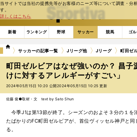
当サイトでは当社の提携先等がお客様のニーズ等について調査・分析し
web Sportiva (webスポルティーバ)
す。
詳しくはこちら
新着
ランキング
野球
サッカー
競馬
ゴル
we
サッカーの記事一覧
Jリーグ他
Jリーグ
町田ゼ
b
ス
町田ゼルビアはなぜ強いのか？ 昌子
ポ
ル
けに対するアレルギーがすごい」
テ
2024年05月15日 10:20 公開
2024年05月15日 10:25 更新
ィ
ー
バ
佐藤 俊●取材・文 text by Sato Shun
今季J1は第13節が終了。シーズンのおよそ３分の１を
たばかりのFC町田ゼルビアが、首位ヴィッセル神戸と同
る。