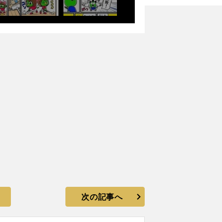
2
プ
べ
町田のボール
次の記事へ