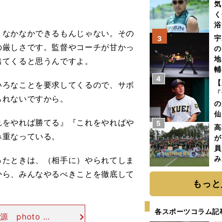
気
く
浴
、なかなかできるもんじゃない。その
太
宇
3
ァ
の厳しさです。監督やコーチが甘かっ
の
地
出てくると思うんですよ。
輔
4
題
【
ろなことを要求してくるので、サボ
「
られないですから。
の
仙
をやれば勝てる』『これをやればや
5
か
高
画
み重なっている。
が
員
み
たときは、（相手に）やられてしま
から、みんなやるべきことを徹底して
もっと
各スポーツコラム記
photo by