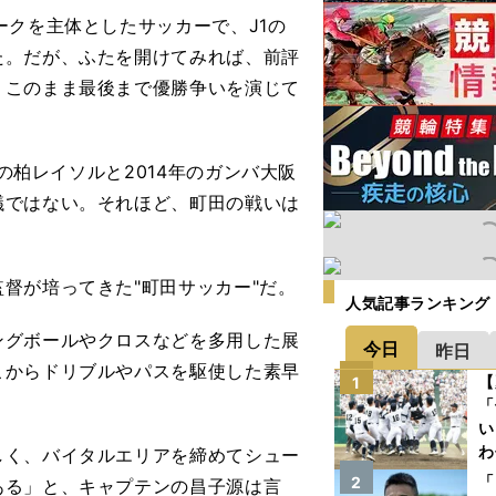
クを主体としたサッカーで、J1の
た。だが、ふたを開けてみれば、前評
、このまま最後まで優勝争いを演じて
の柏レイソルと2014年のガンバ大阪
議ではない。それほど、町田の戦いは
督が培ってきた"町田サッカー"だ。
人気記事ランキング
グボールやクロスなどを多用した展
今日
昨日
こからドリブルやパスを駆使した素早
【
1
「
い
わ
く、バイタルエリアを締めてシュー
だ
「
2
ある」と、キャプテンの昌子源は言