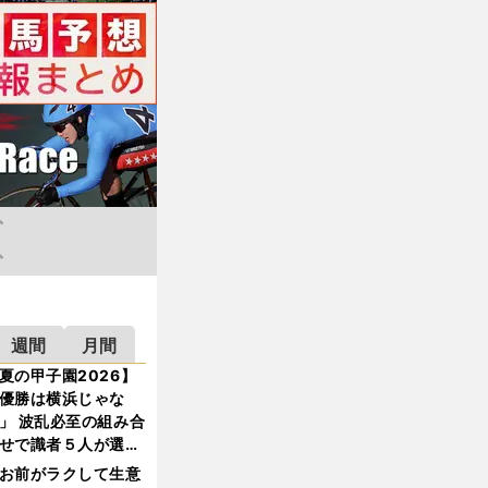
週間
月間
夏の甲子園2026】
優勝は横浜じゃな
」 波乱必至の組み合
せで識者５人が選ん
優勝校はここだ！
お前がラクして生意