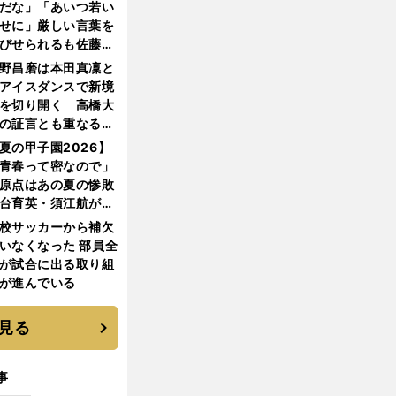
だな」「あいつ若い
せに」厳しい言葉を
びせられるも佐藤慎
郎が貫いた誇りとフ
野昌磨は本田真凜と
ンへの思い
アイスダンスで新境
を切り開く 高橋大
の証言とも重なる課
と楽しさ
夏の甲子園2026】
青春って密なので」
原点はあの夏の惨敗
台育英・須江航が明
す"日本一1000日計
校サッカーから補欠
"のすべて
いなくなった 部員全
が試合に出る取り組
が進んでいる
見る
事