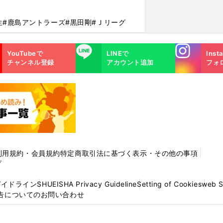
生
#鹿島アントラーズ
#黒田剛
#Ｊリーグ
Instagra
LINE
YouTubeで
LINEで
Inst
m
チャンネル登録
アカウント追加
フォ
利用規約・会員規約
特定商取引法に基づく表示・その他の事項
プ
ガイドライン
SHUEISHA Privacy Guideline
Setting of Cookies
web 
告についてのお問い合わせ