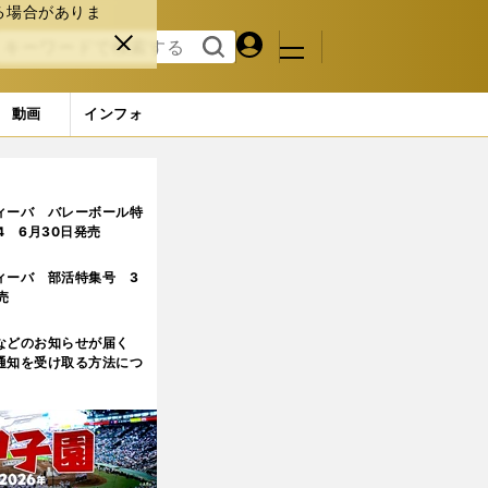
る場合がありま
マイペ
閉じ
検索
メニュ
ー
る
す
ジ
る
動画
インフォ
ルギーがすごい」
ィーバ バレーボール特
.4 6月30日発売
ィーバ 部活特集号 3
売
などのお知らせが届く
通知を受け取る方法につ