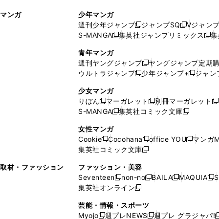
ィ
ウ
マンガ
少年マンガ
ン
ィ
週刊少年ジャンプ
ジャンプSQ
Vジャン
ド
ン
新
新
S-MANGA
集英社ジャンプリミックス
集
ウ
ド
新
し
し
新
で
ウ
し
い
い
し
青年マンガ
開
で
い
ウ
ウ
い
週刊ヤングジャンプ
ヤングジャンプ定期
新
く
開
ウ
ィ
ィ
ウ
ウルトラジャンプ
少年ジャンプ+
ジャン
新
し
新
く
ィ
ン
ン
ィ
し
い
し
ン
ド
ド
ン
少女マンガ
い
ウ
い
ド
ウ
ウ
ド
りぼん
マーガレット
別冊マーガレット
新
新
新
ウ
ィ
ウ
ウ
で
で
ウ
S-MANGA
集英社コミック文庫
し
新
し
新
ィ
ン
ィ
で
開
開
で
い
し
い
し
ン
ド
ン
女性マンガ
開
く
く
開
ウ
い
ウ
い
ド
ウ
ド
Cookie
Cocohana
office YOU
マンガM
く
く
新
新
新
ィ
ウ
ィ
ウ
ウ
で
ウ
集英社コミック文庫
し
新
し
し
ン
ィ
ン
ィ
で
開
で
い
し
い
い
ド
ン
ド
ン
取材・ファッション
ファッション・美容
開
く
開
ウ
い
ウ
ウ
ウ
ド
ウ
ド
Seventeen
non-no
BAILA
MAQUIA
S
く
く
新
新
新
新
ィ
ウ
ィ
ィ
で
ウ
で
ウ
集英社オンライン
し
新
し
し
し
ン
ィ
ン
ン
開
で
開
で
い
し
い
い
い
ド
ン
ド
ド
芸能・情報・スポーツ
く
開
く
開
ウ
い
ウ
ウ
ウ
ウ
ド
ウ
ウ
Myojo
週プレNEWS
週プレ グラジャパ!
く
く
新
新
新