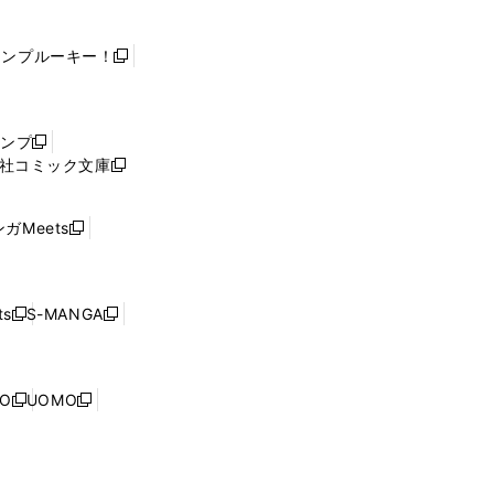
ャンプルーキー！
新
し
い
ウ
ャンプ
新
ィ
社コミック文庫
し
新
ン
い
し
ド
ウ
い
ウ
ガMeets
新
ィ
ウ
で
し
ン
ィ
開
い
ド
ン
く
ウ
ウ
ド
s
S-MANGA
新
新
ィ
で
ウ
し
し
ン
開
で
い
い
ド
く
開
ウ
ウ
ウ
NO
UOMO
く
新
新
ィ
ィ
で
し
し
ン
ン
開
い
い
ド
ド
く
ウ
ウ
ウ
ウ