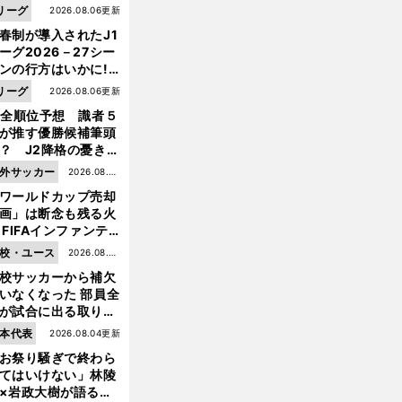
リーグ
2026.08.06更新
春制が導入されたJ1
ーグ2026－27シー
ンの行方はいかに!?
５人の識者が全順位
リーグ
2026.08.06更新
大胆予想
1全順位予想 識者５
が推す優勝候補筆頭
？ J2降格の憂き目
遭いそうな３クラブ
外サッカー
2026.08.05
は？
ワールドカップ売却
更新
画」は断念も残る火
 FIFAインファンテ
ーノ会長体制に何が
校・ユース
2026.08.05
きているのか
校サッカーから補欠
更新
いなくなった 部員全
が試合に出る取り組
が進んでいる
本代表
2026.08.04更新
お祭り騒ぎで終わら
てはいけない」林陵
×岩政大樹が語る、