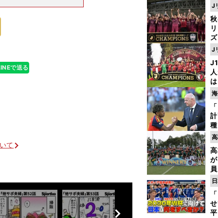
鹿島アントラーズ
J
も2018年ロ
秋
リ
ズ
J
を
J
LINEで送る
人
は
に
海
と
「
計
種
ィ
高
起
ついて
高
が
員
み
日
「
せ
前
平
へ