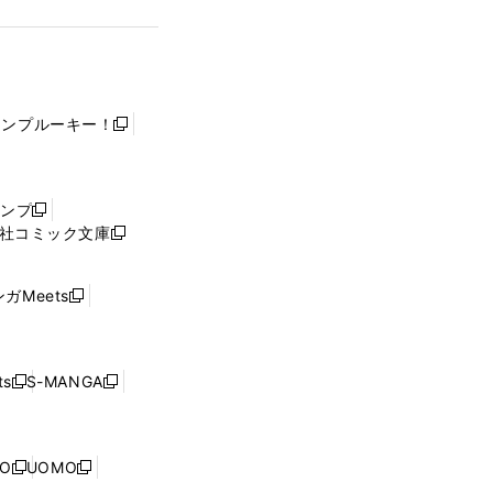
ャンプルーキー！
新
し
い
ウ
ャンプ
新
ィ
社コミック文庫
し
新
ン
い
し
ド
ウ
い
ウ
ガMeets
新
ィ
ウ
で
し
ン
ィ
開
い
ド
ン
く
ウ
ウ
ド
s
S-MANGA
新
新
ィ
で
ウ
し
し
ン
開
で
い
い
ド
く
開
ウ
ウ
ウ
NO
UOMO
く
新
新
ィ
ィ
で