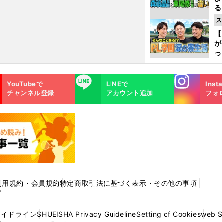
る
光
ス
ピ
【
が
っ
た
Instagra
LINE
YouTubeで
LINEで
Inst
m
チャンネル登録
アカウント追加
フォ
利用規約・会員規約
特定商取引法に基づく表示・その他の事項
プ
ガイドライン
SHUEISHA Privacy Guideline
Setting of Cookies
web 