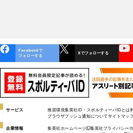
ebo
X
YouTube
Facebookで
Xでフォローする
ok
フォローする
サービス
推奨環境
集英社ID・スポルティーバIDとは
ブラウザプッシュ通知について
サイトマッ
企業情報
集英社ホームページ
集英社プライバシー
新