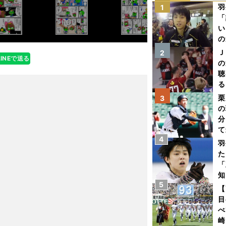
羽
1
「
い
の
Ｊ
2
LINEで送る
の
聴
る
い
栗
3
の
分
て
4
球
羽
た
「
知
5
【
目
べ
崎