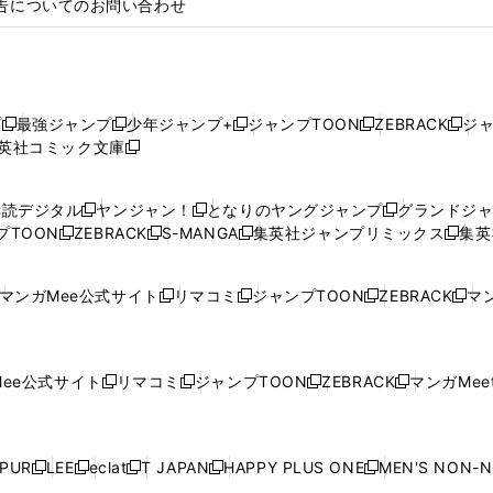
告についてのお問い合わせ
プ
最強ジャンプ
少年ジャンプ+
ジャンプTOON
ZEBRACK
ジ
新
新
新
新
新
英社コミック文庫
し
新
し
し
し
し
い
い
し
い
い
い
ウ
ウ
い
ウ
ウ
ウ
購読デジタル
ヤンジャン！
となりのヤングジャンプ
グランドジ
新
新
新
ィ
ィ
ウ
ィ
ィ
ィ
プTOON
ZEBRACK
S-MANGA
集英社ジャンプリミックス
集英
新
し
新
し
新
し
新
ン
ン
ィ
ン
ン
ン
し
い
し
い
し
い
し
ド
ド
ン
ド
ド
ド
い
ウ
い
ウ
い
ウ
い
ウ
ウ
ド
ウ
ウ
ウ
マンガMee公式サイト
リマコミ
ジャンプTOON
ZEBRACK
マン
新
新
新
新
ウ
ィ
ウ
ィ
ウ
ィ
ウ
で
で
ウ
で
で
で
し
し
し
し
し
ィ
ン
ィ
ン
ィ
ン
ィ
開
開
で
開
開
開
い
い
い
い
い
ン
ド
ン
ド
ン
ド
ン
く
く
開
く
く
く
ウ
ウ
ウ
ウ
ウ
ド
ウ
ド
ウ
ド
ウ
ド
ee公式サイト
リマコミ
ジャンプTOON
ZEBRACK
マンガMeet
く
新
新
新
新
ィ
ィ
ィ
ィ
ィ
ウ
で
ウ
で
ウ
で
ウ
し
し
し
し
ン
ン
ン
ン
ン
で
開
で
開
で
開
で
い
い
い
い
ド
ド
ド
ド
ド
開
く
開
く
開
く
開
ウ
ウ
ウ
ウ
ウ
ウ
ウ
ウ
ウ
PUR
LEE
eclat
T JAPAN
HAPPY PLUS ONE
MEN'S NON-
く
く
く
く
新
新
新
新
新
ィ
ィ
ィ
ィ
で
で
で
で
で