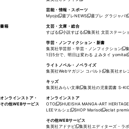
し
新
し
し
し
ン
ィ
ン
ン
開
で
開
で
い
し
い
い
い
ド
ン
ド
ド
芸能・情報・スポーツ
く
開
く
開
ウ
い
ウ
ウ
ウ
ウ
ド
ウ
ウ
Myojo
週プレNEWS
週プレ グラジャパ!
く
く
新
新
新
ィ
ウ
ィ
ィ
ィ
で
ウ
で
で
し
し
ン
ィ
ン
ン
ン
書籍
文芸・文庫・総合
開
で
開
開
い
い
ド
ン
ド
ド
ド
すばる
小説すばる
集英社 文芸ステーシ
く
開
く
く
新
新
ウ
ウ
ウ
ド
ウ
ウ
ウ
く
し
し
ィ
ィ
学芸・ノンフィクション・新書
で
ウ
で
で
で
い
い
ン
ン
集英社学芸部 - 学芸・ノンフィクション
開
で
開
開
開
新
ウ
ウ
ド
ド
1日5分で、明日は変わる よみタイ yomitai
く
開
く
く
く
し
新
ィ
ィ
ウ
ウ
く
い
ン
ン
ライトノベル・ノベライズ
で
で
ウ
ド
ド
集英社Webマガジン コバルト
集英社オレ
開
開
新
ィ
ウ
ウ
く
く
し
ン
キッズ
で
で
い
ド
集英社みらい文庫
集英社の児童図書 S-KID
開
開
新
ウ
ウ
く
く
し
ィ
オンラインストア・
オンラインストア
で
い
ン
その他WEBサービス
OTO
SHUEISHA MANGA-ART HERITAGE
開
新
ウ
ド
LEEマルシェ
SHOP Marisol
eclat prem
く
し
新
新
ィ
ウ
い
し
し
ン
その他WEBサービス
で
ウ
い
い
ド
集英社アドナビ
集英社エディターズ・ラ
開
新