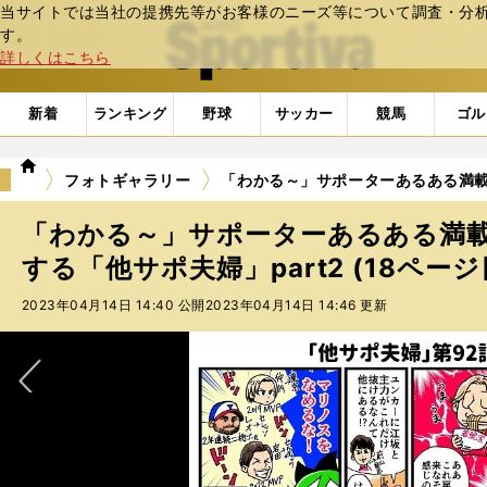
当サイトでは当社の提携先等がお客様のニーズ等について調査・分析し
web Sportiva (webスポルティーバ)
す。
詳しくはこちら
新着
ランキング
野球
サッカー
競馬
ゴル
we
フォトギャラリー
「わかる～」サポーターあるある満載！
b
ス
「わかる～」サポーターあるある満載
ポ
ル
する「他サポ夫婦」part2 (18ページ
テ
2023年04月14日 14:40 公開
2023年04月14日 14:46 更新
ィ
ー
バ
次へ