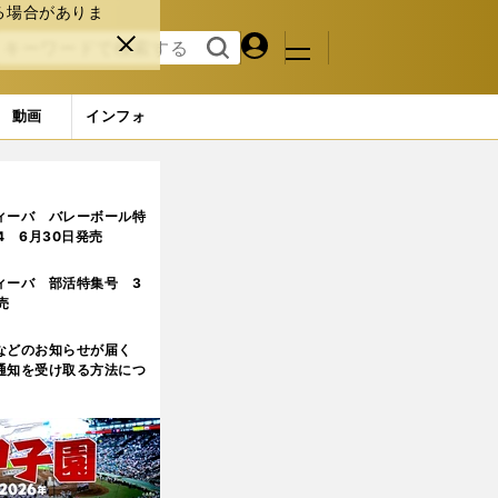
る場合がありま
マイペ
閉じ
検索
メニュ
ー
る
す
ジ
る
動画
インフォ
ィーバ バレーボール特
.4 6月30日発売
ィーバ 部活特集号 3
売
などのお知らせが届く
通知を受け取る方法につ