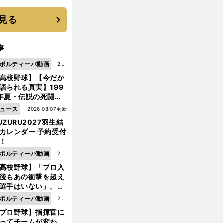
機動破壊」はこうし
生まれた
見る
事
ポルティーバ動画
202
高校野球】【今だか
6.0
語られる真実】199
8.0
年夏・伝説の死闘の
7更
中にPL学園に何が起
ュース
2026.08.07更新
新
ていた！？
UZURU2027羽生結
カレンダー 予約受付
！
ポルティーバ動画
202
高校野球】「プロ入
6.0
後もあの衝撃を超え
8.0
選手はいない」。PL
6更
園トリオが衝撃を受
ポルティーバ動画
202
新
た選手
プロ野球】指揮官に
6.0
ってチームが変わ