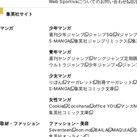
Web Sportivaについてのお問い合わせ
広
し
新
い
し
集英社サイト
ウ
い
ィ
ウ
マンガ
少年マンガ
ン
ィ
週刊少年ジャンプ
ジャンプSQ
Vジャン
ド
ン
新
新
S-MANGA
集英社ジャンプリミックス
集
ウ
ド
新
し
し
新
で
ウ
し
い
い
し
青年マンガ
開
で
い
ウ
ウ
い
週刊ヤングジャンプ
ヤングジャンプ定期
新
く
開
ウ
ィ
ィ
ウ
ウルトラジャンプ
少年ジャンプ+
ジャン
新
し
新
く
ィ
ン
ン
ィ
し
い
し
ン
ド
ド
ン
少女マンガ
い
ウ
い
ド
ウ
ウ
ド
りぼん
マーガレット
別冊マーガレット
新
新
新
ウ
ィ
ウ
ウ
で
で
ウ
S-MANGA
集英社コミック文庫
し
新
し
新
ィ
ン
ィ
で
開
開
で
い
し
い
し
ン
ド
ン
女性マンガ
開
く
く
開
ウ
い
ウ
い
ド
ウ
ド
Cookie
Cocohana
office YOU
マンガM
く
く
新
新
新
ィ
ウ
ィ
ウ
ウ
で
ウ
集英社コミック文庫
し
新
し
し
ン
ィ
ン
ィ
で
開
で
い
し
い
い
ド
ン
ド
ン
取材・ファッション
ファッション・美容
開
く
開
ウ
い
ウ
ウ
ウ
ド
ウ
ド
Seventeen
non-no
BAILA
MAQUIA
S
く
く
新
新
新
新
ィ
ウ
ィ
ィ
で
ウ
で
ウ
集英社オンライン