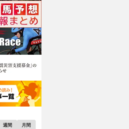
週間
月間