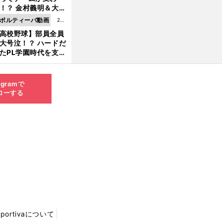
8.0
！？ 金村義明＆大塚
6更
二が語る歴代監督エ
ポルティーバ動画
202
新
ソード
高校野球】部員全員
6.0
大号泣！？ ハードだ
8.0
たPL学園時代を支え
6更
ものとは
新
agramで
ローする
Sportivaについて