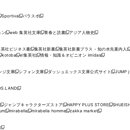
し
し
し
し
し
ン
ン
ン
ン
開
開
開
開
開
い
い
い
い
い
ド
ド
ド
ド
く
く
く
く
く
ウ
ウ
ウ
ウ
ウ
ウ
ウ
ウ
ウ
Sportiva
パラスポ
新
新
ィ
ィ
ィ
ィ
ィ
で
で
で
で
し
し
し
ン
ン
ン
ン
ン
開
開
開
開
い
い
い
ド
ド
ド
ド
ド
ョン
web 集英社文庫
青春と読書
アジア人物史
く
く
く
く
新
新
新
新
ウ
ウ
ウ
ウ
ウ
ウ
ウ
ウ
し
し
し
し
ィ
ィ
ィ
で
で
で
で
で
い
い
い
い
ン
ン
ン
集英社ビジネス書
集英社新書
集英社新書プラス - 知の水先案内人
開
開
開
開
開
新
新
新
ウ
ウ
ウ
ウ
ド
ド
ド
kotoba
e!集英社
情報・知識＆オピニオン imidas
く
く
く
く
く
新
し
新
し
新
ィ
ィ
ィ
ィ
ウ
ウ
ウ
し
し
い
し
い
し
ン
ン
ン
ン
で
で
で
い
い
ウ
い
ウ
い
ド
ド
ド
ド
ンジ文庫
シフォン文庫
ダッシュエックス文庫公式サイト
JUMP 
開
開
開
新
新
新
ウ
ウ
ィ
ウ
ィ
ウ
ウ
ウ
ウ
ウ
く
く
く
し
し
し
ィ
ィ
ン
ィ
ン
ィ
で
で
で
で
い
い
い
ン
ン
ド
ン
ド
ン
S.LAND
開
開
開
開
新
ウ
ウ
ウ
ド
ド
ウ
ド
ウ
ド
く
く
く
く
し
ィ
ィ
ィ
ウ
ウ
で
ウ
で
ウ
い
ン
ン
ン
ジャンプキャラクターズストア
HAPPY PLUS STORE
SHUEIS
で
で
開
で
開
で
新
新
新
ウ
ド
ド
ド
ium
mirabella
mirabella homme
zakka market
開
開
く
開
く
開
し
新
新
新
し
新
し
ィ
ウ
ウ
ウ
く
く
く
く
い
し
し
い
し
し
い
ン
で
で
で
ウ
い
い
ウ
い
い
ウ
ド
ボ
開
開
開
新