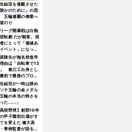
生結弦を覚醒させた
誰かのために」の思
 五輪連覇の偉業へ
道のり
リーグ開幕戦は白熱
逆転劇 だが観客、視
者にとって「価値あ
イベント」になって
たか
原陵矢が無名校進学
理由は「自転車で13
」 春江工出身とし
最初で最後のプロ野
選手となった
生結弦が一時は諦め
ソチ五輪の金メダル
五輪の本当の怖さを
った......」
高校野球】創部10年
の甲子園初出場がす
てを変えた 健大高
・青栁監督が語る