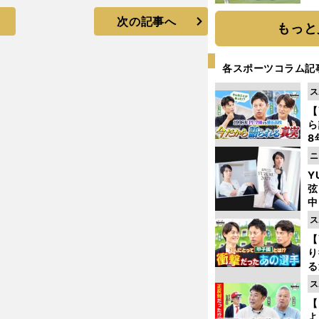
「
次の記事へ
て
もっと
各スポーツコラム記
ス
【
ら
8
最
ニ
き
Y
弦
中
ス
【
り
る
学
ス
け
【
よ