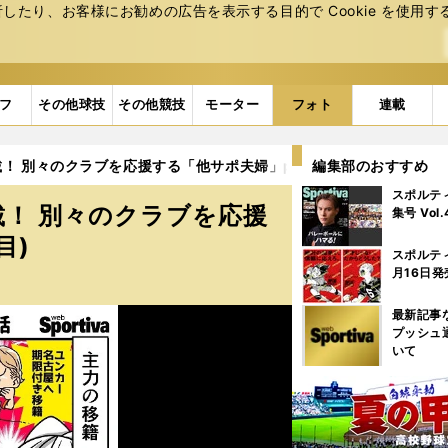
たり、お客様にお勧めの広告を表⽰する⽬的で Cookie を使⽤す
フ
その他球技
その他競技
モーター
フォト
連載
 別々のクラブを応援する「他サポ夫婦」part2 (18ページ目)
編集部のおすすめ
スポルテ
！ 別々のクラブを応援
集号 Vol
目)
スポルテ
月16日発
最新記事
プッシュ
いて