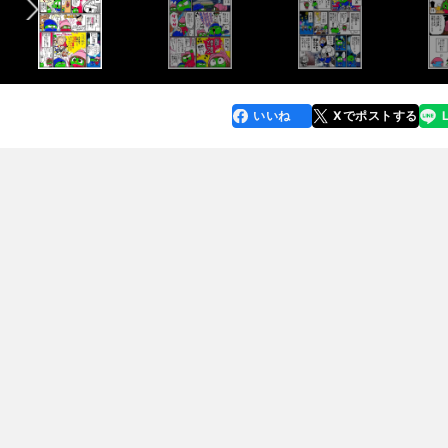
いいね
Xでポストする
line
faceboo
x
k