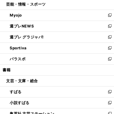
芸能・情報・スポーツ
く
で
ド
ィ
い
開
ウ
ン
ウ
Myojo
く
で
ド
ィ
新
開
ウ
ン
し
週プレNEWS
く
で
ド
い
新
開
ウ
ウ
し
週プレ グラジャパ!
く
で
ィ
い
新
開
ン
ウ
し
Sportiva
く
ド
ィ
い
新
ウ
ン
ウ
し
パラスポ
で
ド
ィ
い
新
開
ウ
ン
ウ
し
書籍
く
で
ド
ィ
い
開
ウ
ン
ウ
文芸・文庫・総合
く
で
ド
ィ
開
ウ
ン
すばる
く
で
ド
新
開
ウ
し
小説すばる
く
で
い
新
開
ウ
し
集英社 文芸ステーション
く