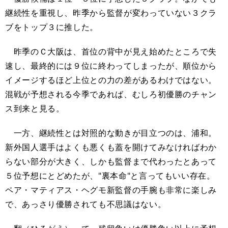
継続性を重視し、昨季から監督が変わっていない３クラ
ブをトップ３に推した。
昨季のＣ大阪は、首位の背中が見え始めたところで失
速し、最終的には９位に終わってしまったが、順位から
イメージするほど上位との力の差があるわけではない。
混戦が予想される今季であれば、むしろ初優勝のチャン
ス到来と見る。
一方、継続性とは対照的な動きが目立つのは、浦和。
新外国人選手はよくも悪くも蓋を開けてみなければわか
らない部分が大きく、しかも監督まで代わったとあって
５位予想にとどめたが、"裏本命"と言ってもいい存在。
ペア・マティアス・ヘグモ新監督の手腕も非常に楽しみ
で、あっさり優勝されても不思議はない。