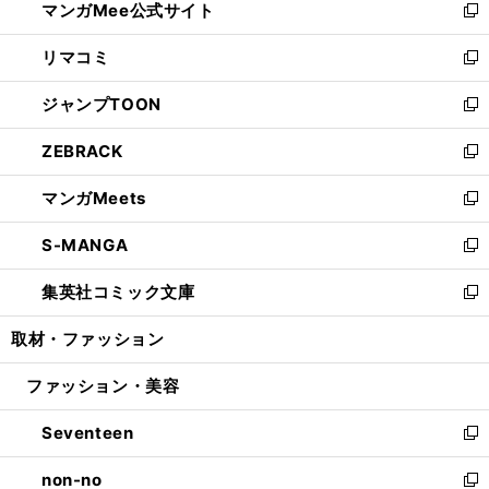
マンガMee公式サイト
く
ド
ィ
い
新
ウ
ン
ウ
し
リマコミ
で
ド
ィ
い
新
開
ウ
ン
ウ
し
ジャンプTOON
く
で
ド
ィ
い
新
開
ウ
ン
ウ
し
ZEBRACK
く
で
ド
ィ
い
新
開
ウ
ン
ウ
し
マンガMeets
く
で
ド
ィ
い
新
開
ウ
ン
ウ
し
S-MANGA
く
で
ド
ィ
い
新
開
ウ
ン
ウ
し
集英社コミック文庫
く
で
ド
ィ
い
新
開
ウ
ン
ウ
し
取材・ファッション
く
で
ド
ィ
い
開
ウ
ン
ウ
ファッション・美容
く
で
ド
ィ
開
ウ
ン
Seventeen
く
で
ド
新
開
ウ
し
non-no
く
で
い
新