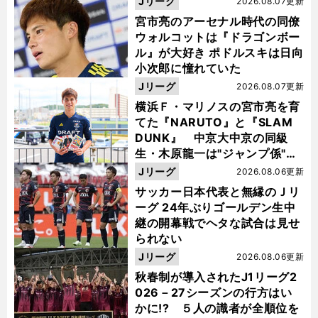
Jリーグ
2026.08.07更新
宮市亮のアーセナル時代の同僚
ウォルコットは『ドラゴンボー
ル』が大好き ポドルスキは日向
小次郎に憧れていた
Jリーグ
2026.08.07更新
横浜Ｆ・マリノスの宮市亮を育
てた『NARUTO』と『SLAM
DUNK』 中京大中京の同級
生・木原龍一は"ジャンプ係"だ
った
Jリーグ
2026.08.06更新
サッカー日本代表と無縁のＪリ
ーグ 24年ぶりゴールデン生中
継の開幕戦でヘタな試合は見せ
られない
Jリーグ
2026.08.06更新
秋春制が導入されたJ1リーグ2
026－27シーズンの行方はい
かに!? ５人の識者が全順位を