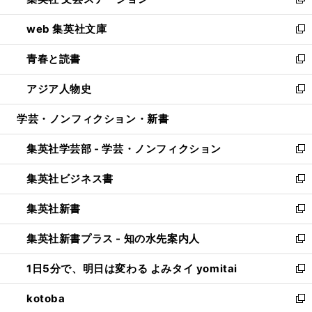
ィ
い
新
ン
ウ
し
web 集英社文庫
ド
ィ
い
新
ウ
ン
ウ
し
青春と読書
で
ド
ィ
い
新
開
ウ
ン
ウ
し
アジア人物史
く
で
ド
ィ
い
新
開
ウ
ン
ウ
し
学芸・ノンフィクション・新書
く
で
ド
ィ
い
開
ウ
ン
ウ
集英社学芸部 - 学芸・ノンフィクション
く
で
ド
ィ
新
開
ウ
ン
し
集英社ビジネス書
く
で
ド
い
新
開
ウ
ウ
し
集英社新書
く
で
ィ
い
新
開
ン
ウ
し
集英社新書プラス - 知の水先案内人
く
ド
ィ
い
新
ウ
ン
ウ
し
1日5分で、明日は変わる よみタイ yomitai
で
ド
ィ
い
新
開
ウ
ン
ウ
し
kotoba
く
で
ド
ィ
い
新