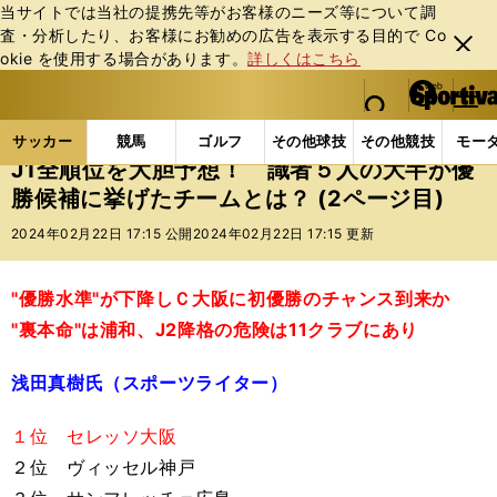
当サイトでは当社の提携先等がお客様のニーズ等について調
査・分析したり、お客様にお勧めの広告を表⽰する⽬的で Co
閉じ
okie を使⽤する場合があります。
詳しくはこちら
る
マイペ
web Sportiva (webスポルティーバ)
検索
メニュ
we
ー
サッカーの記事一覧
Jリーグ他
Jリーグ
J1全
b
ジ
サッカー
競馬
ゴルフ
その他球技
その他競技
モー
ス
J1全順位を大胆予想！ 識者５人の大半が優
ポ
勝候補に挙げたチームとは？ (2ページ目)
ル
テ
2024年02月22日 17:15 公開
2024年02月22日 17:15 更新
ィ
ー
バ
"優勝水準"が下降しＣ大阪に初優勝のチャンス到来か
"裏本命"は浦和、J2降格の危険は11クラブにあり
浅田真樹氏（スポーツライター）
１位 セレッソ大阪
２位 ヴィッセル神戸