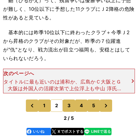
翻（ひるがえ）って、残留争いは優勝争い以上に予想
が難しく、10位以下に予想した11クラブにＪ2降格の危険
性があると見ている。
基本的には昨季10位以下に終わったクラブ＋今季Ｊ2
から昇格のクラブがその対象だが、昨季の７位躍進
が"仇"となり、戦力流出が目立つ福岡も、安穏とはして
いられないだろう。
次のページへ
タイトルに最も近いのは浦和か、広島かＣ大阪とＧ
大阪は外国人の活躍次第で上位浮上も中山 淳氏
（サッカージャーナリスト）１位 浦和レッズ２
位 サンフレッチェ広島３位 セレッソ大阪４位
次
1
2
3
4
5
のページへ
のページへ
名古屋グランパス
前
2 / 5
いいね
Xでポストする
LINEで送る
line
faceboo
x
k