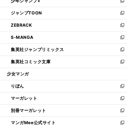
少年ジャンプ+
く
で
ド
ィ
い
新
開
ウ
ン
ウ
し
ジャンプTOON
く
で
ド
ィ
い
新
開
ウ
ン
ウ
し
ZEBRACK
く
で
ド
ィ
い
新
開
ウ
ン
ウ
し
S-MANGA
く
で
ド
ィ
い
新
開
ウ
ン
ウ
し
集英社ジャンプリミックス
く
で
ド
ィ
い
新
開
ウ
ン
ウ
し
集英社コミック文庫
く
で
ド
ィ
い
新
開
ウ
ン
ウ
し
少女マンガ
く
で
ド
ィ
い
開
ウ
ン
ウ
りぼん
く
で
ド
ィ
新
開
ウ
ン
し
マーガレット
く
で
ド
い
新
開
ウ
ウ
し
別冊マーガレット
く
で
ィ
い
新
開
ン
ウ
し
マンガMee公式サイト
く
ド
ィ
い
新