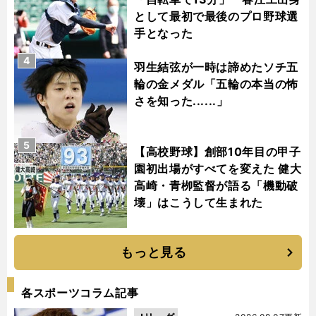
として最初で最後のプロ野球選
手となった
4
羽生結弦が一時は諦めたソチ五
輪の金メダル「五輪の本当の怖
さを知った......」
5
【高校野球】創部10年目の甲子
園初出場がすべてを変えた 健大
高崎・青栁監督が語る「機動破
壊」はこうして生まれた
もっと見る
各スポーツコラム記事