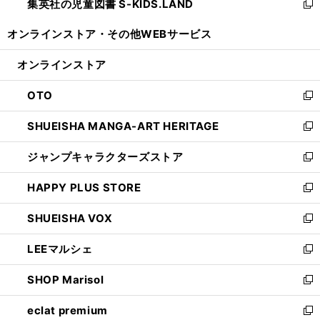
集英社の児童図書 S-KIDS.LAND
く
で
ド
い
新
開
ウ
ウ
し
オンラインストア・
その他WEBサービス
く
で
ィ
い
開
ン
ウ
オンラインストア
く
ド
ィ
ウ
ン
OTO
で
ド
新
開
ウ
し
SHUEISHA MANGA-ART HERITAGE
く
で
い
新
開
ウ
し
ジャンプキャラクターズストア
く
ィ
い
新
ン
ウ
し
HAPPY PLUS STORE
ド
ィ
い
新
ウ
ン
ウ
し
SHUEISHA VOX
で
ド
ィ
い
新
開
ウ
ン
ウ
し
LEEマルシェ
く
で
ド
ィ
い
新
開
ウ
ン
ウ
し
SHOP Marisol
く
で
ド
ィ
い
新
開
ウ
ン
ウ
し
eclat premium
く
で
ド
ィ
い
新