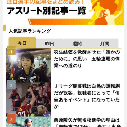
人気記事ランキング
今日
昨日
週間
月間
羽生結弦を覚醒させた「誰かの
1
ために」の思い 五輪連覇の偉
業への道のり
Ｊリーグ開幕戦は白熱の逆転劇
2
だが観客、視聴者にとって「価
値あるイベント」になっていた
か
栗原陵矢が無名校進学の理由は
3
「自転車で13分」 春江工出身