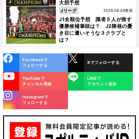
大胆予想
Jリーグ
2026.08.06更新
J1全順位予想 識者５人が推す
優勝候補筆頭は？ J2降格の憂
き目に遭いそうな３クラブと
は？
cebo
X
Facebookで
Xでフォローする
ok
フォローする
uTube
LINE
YouTubeで
LINEで
チャンネル登録
アカウント追加
stagra
Instagramで
m
フォローする