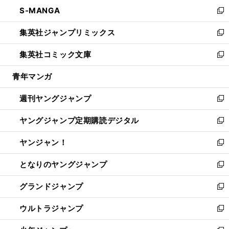
ン
ウ
し
S-MANGA
く
で
ド
ィ
い
新
開
ウ
ン
ウ
し
集英社ジャンプリミックス
く
で
ド
ィ
い
新
開
ウ
ン
ウ
し
集英社コミック文庫
く
で
ド
ィ
い
新
開
ウ
ン
ウ
し
青年マンガ
く
で
ド
ィ
い
開
ウ
ン
ウ
週刊ヤングジャンプ
く
で
ド
ィ
新
開
ウ
ン
し
ヤングジャンプ定期購読デジタル
く
で
ド
い
新
開
ウ
ウ
し
ヤンジャン！
く
で
ィ
い
新
開
ン
ウ
し
となりのヤングジャンプ
く
ド
ィ
い
新
ウ
ン
ウ
し
グランドジャンプ
で
ド
ィ
い
新
開
ウ
ン
ウ
し
ウルトラジャンプ
く
で
ド
ィ
い
新
開
ウ
ン
ウ
し