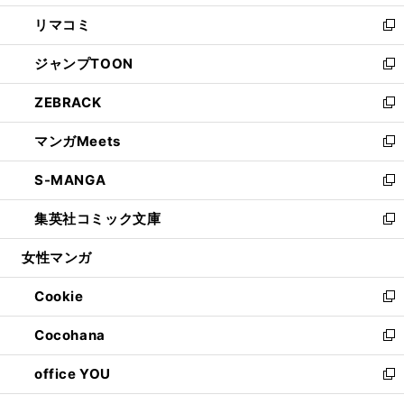
ウ
ン
ウ
し
リマコミ
で
ド
ィ
い
新
開
ウ
ン
ウ
し
ジャンプTOON
く
で
ド
ィ
い
新
開
ウ
ン
ウ
し
ZEBRACK
く
で
ド
ィ
い
新
開
ウ
ン
ウ
し
マンガMeets
く
で
ド
ィ
い
新
開
ウ
ン
ウ
し
S-MANGA
く
で
ド
ィ
い
新
開
ウ
ン
ウ
し
集英社コミック文庫
く
で
ド
ィ
い
新
開
ウ
ン
ウ
し
女性マンガ
く
で
ド
ィ
い
開
ウ
ン
ウ
Cookie
く
で
ド
ィ
新
開
ウ
ン
し
Cocohana
く
で
ド
い
新
開
ウ
ウ
し
office YOU
く
で
ィ
い
新
開
ン
ウ
し