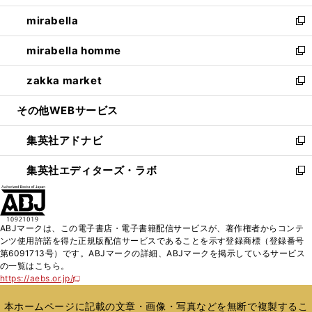
開
ウ
ン
ウ
し
mirabella
く
で
ド
ィ
い
新
開
ウ
ン
ウ
し
mirabella homme
く
で
ド
ィ
い
新
開
ウ
ン
ウ
し
zakka market
く
で
ド
ィ
い
新
開
ウ
ン
ウ
し
その他WEBサービス
く
で
ド
ィ
い
開
ウ
ン
ウ
集英社アドナビ
く
で
ド
ィ
新
開
ウ
ン
し
集英社エディターズ・ラボ
く
で
ド
い
新
開
ウ
ウ
し
く
で
ィ
い
開
ン
ウ
ABJマークは、この電子書店・電子書籍配信サービスが、著作権者からコンテ
く
ド
ィ
ンツ使用許諾を得た正規版配信サービスであることを示す登録商標（登録番号
ウ
ン
第6091713号）です。ABJマークの詳細、ABJマークを掲示しているサービス
で
ド
の一覧はこちら。
開
ウ
https://aebs.or.jp/
新
く
で
し
い
開
本ホームページに記載の文章・画像・写真などを無断で複製するこ