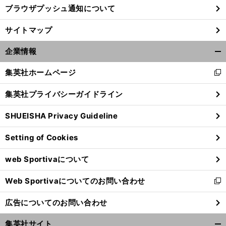
ブラウザプッシュ通知について
サイトマップ
企業情報
開
く/
集英社ホームページ
新
閉
し
じ
集英社プライバシーガイドライン
い
る
ウ
SHUEISHA Privacy Guideline
ィ
ン
Setting of Cookies
ド
ウ
web Sportivaについて
で
開
Web Sportivaについてのお問い合わせ
く
新
し
広告についてのお問い合わせ
い
ウ
集英社サイト
ィ