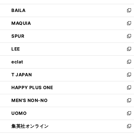
開
ウ
し
BAILA
く
ィ
い
新
ン
ウ
し
MAQUIA
ド
ィ
い
新
ウ
ン
ウ
し
SPUR
で
ド
ィ
い
新
開
ウ
ン
ウ
し
LEE
く
で
ド
ィ
い
新
開
ウ
ン
ウ
し
eclat
く
で
ド
ィ
い
新
開
ウ
ン
ウ
し
T JAPAN
く
で
ド
ィ
い
新
開
ウ
ン
ウ
し
HAPPY PLUS ONE
く
で
ド
ィ
い
新
開
ウ
ン
ウ
し
MEN'S NON-NO
く
で
ド
ィ
い
新
開
ウ
ン
ウ
し
UOMO
く
で
ド
ィ
い
新
開
ウ
ン
ウ
し
集英社オンライン
く
で
ド
ィ
い
新
開
ウ
ン
ウ
し