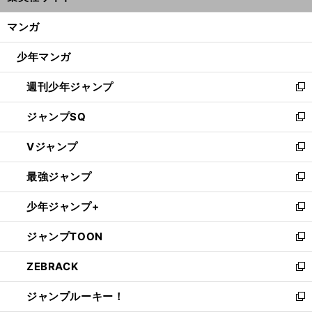
開
ン
く/
マンガ
ド
閉
ウ
じ
少年マンガ
で
る
開
週刊少年ジャンプ
く
新
し
ジャンプSQ
い
新
ウ
し
Vジャンプ
ィ
い
新
ン
ウ
し
最強ジャンプ
ド
ィ
い
新
ウ
ン
ウ
し
少年ジャンプ+
で
ド
ィ
い
新
開
ウ
ン
ウ
し
ジャンプTOON
く
で
ド
ィ
い
新
開
ウ
ン
ウ
し
ZEBRACK
く
で
ド
ィ
い
新
開
ウ
ン
ウ
し
ジャンプルーキー！
く
で
ド
ィ
い
新
開
ウ