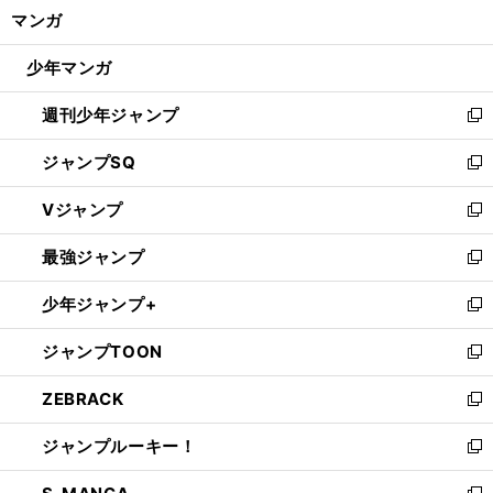
く/
マンガ
ド
閉
ウ
じ
少年マンガ
で
る
開
週刊少年ジャンプ
く
新
し
ジャンプSQ
い
新
ウ
し
Vジャンプ
ィ
い
新
ン
ウ
し
最強ジャンプ
ド
ィ
い
新
ウ
ン
ウ
し
少年ジャンプ+
で
ド
ィ
い
新
開
ウ
ン
ウ
し
ジャンプTOON
く
で
ド
ィ
い
新
開
ウ
ン
ウ
し
ZEBRACK
く
で
ド
ィ
い
新
開
ウ
ン
ウ
し
ジャンプルーキー！
く
で
ド
ィ
い
新
開
ウ
ン
ウ
し
く