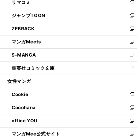
リマコミ
で
ド
ィ
い
新
開
ウ
ン
ウ
し
ジャンプTOON
く
で
ド
ィ
い
新
開
ウ
ン
ウ
し
ZEBRACK
く
で
ド
ィ
い
新
開
ウ
ン
ウ
し
マンガMeets
く
で
ド
ィ
い
新
開
ウ
ン
ウ
し
S-MANGA
く
で
ド
ィ
い
新
開
ウ
ン
ウ
し
集英社コミック文庫
く
で
ド
ィ
い
新
開
ウ
ン
ウ
し
女性マンガ
く
で
ド
ィ
い
開
ウ
ン
ウ
Cookie
く
で
ド
ィ
新
開
ウ
ン
し
Cocohana
く
で
ド
い
新
開
ウ
ウ
し
office YOU
く
で
ィ
い
新
開
ン
ウ
し
マンガMee公式サイト
く
ド
ィ
い
新