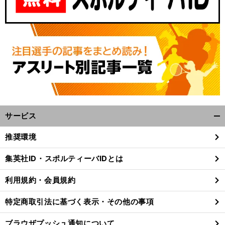
サービス
開
く/
前
推奨環境
へ
閉
じ
集英社ID・スポルティーバIDとは
る
利用規約・会員規約
特定商取引法に基づく表示・その他の事項
ブラウザプッシュ通知について