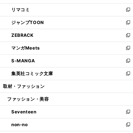
ウ
ン
ウ
し
リマコミ
で
ド
ィ
い
新
開
ウ
ン
ウ
し
ジャンプTOON
く
で
ド
ィ
い
新
開
ウ
ン
ウ
し
ZEBRACK
く
で
ド
ィ
い
新
開
ウ
ン
ウ
し
マンガMeets
く
で
ド
ィ
い
新
開
ウ
ン
ウ
し
S-MANGA
く
で
ド
ィ
い
新
開
ウ
ン
ウ
し
集英社コミック文庫
く
で
ド
ィ
い
新
開
ウ
ン
ウ
し
取材・ファッション
く
で
ド
ィ
い
開
ウ
ン
ウ
ファッション・美容
く
で
ド
ィ
開
ウ
ン
Seventeen
く
で
ド
新
開
ウ
し
non-no
く
で
い
新
開
ウ
し