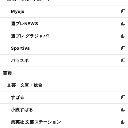
開
ウ
ン
ウ
Myojo
く
で
ド
ィ
新
開
ウ
ン
し
週プレNEWS
く
で
ド
い
新
開
ウ
ウ
し
週プレ グラジャパ!
く
で
ィ
い
新
開
ン
ウ
し
Sportiva
く
ド
ィ
い
新
ウ
ン
ウ
し
パラスポ
で
ド
ィ
い
新
開
ウ
ン
ウ
し
書籍
く
で
ド
ィ
い
開
ウ
ン
ウ
文芸・文庫・総合
く
で
ド
ィ
開
ウ
ン
すばる
く
で
ド
新
開
ウ
し
小説すばる
く
で
い
新
開
ウ
し
集英社 文芸ステーション
く
ィ
い
新