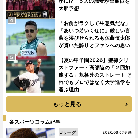
かに!? ５人の識者が全順位を
大胆予想
4
「お前がラクして生意気だな」
「あいつ若いくせに」厳しい言
葉を浴びせられるも佐藤慎太郎
が貫いた誇りとファンへの思い
5
【夏の甲子園2026】聖隷クリ
ストファー・高部陸の「２回加
速する」規格外のストレート そ
れでもプロではなく大学進学を
選ぶ理由
もっと見る
各スポーツコラム記事
Jリーグ
2026.08.07更新