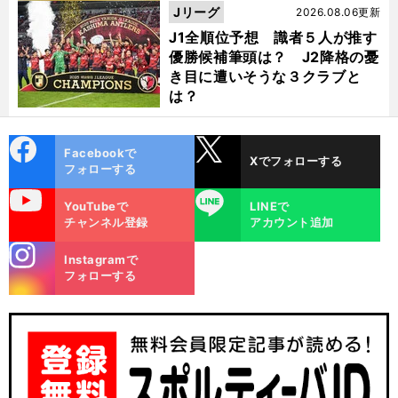
Jリーグ
2026.08.06更新
J1全順位予想 識者５人が推す
優勝候補筆頭は？ J2降格の憂
き目に遭いそうな３クラブと
は？
cebo
X
Facebookで
Xでフォローする
ok
フォローする
uTube
LINE
YouTubeで
LINEで
チャンネル登録
アカウント追加
stagra
Instagramで
m
フォローする