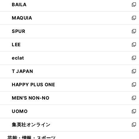
BAILA
く
ィ
い
新
ン
ウ
し
MAQUIA
ド
ィ
い
新
ウ
ン
ウ
し
SPUR
で
ド
ィ
い
新
開
ウ
ン
ウ
し
LEE
く
で
ド
ィ
い
新
開
ウ
ン
ウ
し
eclat
く
で
ド
ィ
い
新
開
ウ
ン
ウ
し
T JAPAN
く
で
ド
ィ
い
新
開
ウ
ン
ウ
し
HAPPY PLUS ONE
く
で
ド
ィ
い
新
開
ウ
ン
ウ
し
MEN'S NON-NO
く
で
ド
ィ
い
新
開
ウ
ン
ウ
し
UOMO
く
で
ド
ィ
い
新
開
ウ
ン
ウ
し
集英社オンライン
く
で
ド
ィ
い
新
開
ウ
ン
ウ
し
芸能・情報・スポーツ
く
で
ド
ィ
い