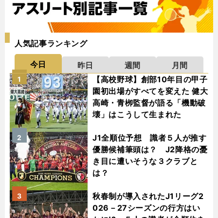
人気記事ランキング
今日
昨日
週間
月間
【高校野球】創部10年目の甲子
1
園初出場がすべてを変えた 健大
高崎・青栁監督が語る「機動破
壊」はこうして生まれた
J1全順位予想 識者５人が推す
2
優勝候補筆頭は？ J2降格の憂
き目に遭いそうな３クラブと
は？
秋春制が導入されたJ1リーグ2
3
026－27シーズンの行方はい