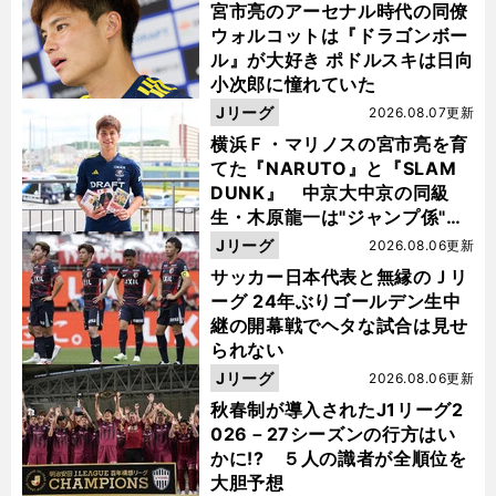
宮市亮のアーセナル時代の同僚
ウォルコットは『ドラゴンボー
ル』が大好き ポドルスキは日向
小次郎に憧れていた
Jリーグ
2026.08.07更新
横浜Ｆ・マリノスの宮市亮を育
てた『NARUTO』と『SLAM
DUNK』 中京大中京の同級
生・木原龍一は"ジャンプ係"だ
った
Jリーグ
2026.08.06更新
サッカー日本代表と無縁のＪリ
ーグ 24年ぶりゴールデン生中
継の開幕戦でヘタな試合は見せ
られない
Jリーグ
2026.08.06更新
秋春制が導入されたJ1リーグ2
026－27シーズンの行方はい
かに!? ５人の識者が全順位を
大胆予想