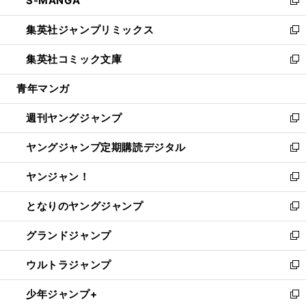
S-MANGA
で
ド
ィ
い
新
開
ウ
ン
ウ
し
集英社ジャンプリミックス
く
で
ド
ィ
い
新
開
ウ
ン
ウ
し
集英社コミック文庫
く
で
ド
ィ
い
新
開
ウ
ン
ウ
し
青年マンガ
く
で
ド
ィ
い
開
ウ
ン
ウ
週刊ヤングジャンプ
く
で
ド
ィ
新
開
ウ
ン
し
ヤングジャンプ定期購読デジタル
く
で
ド
い
新
開
ウ
ウ
し
ヤンジャン！
く
で
ィ
い
新
開
ン
ウ
し
となりのヤングジャンプ
く
ド
ィ
い
新
ウ
ン
ウ
し
グランドジャンプ
で
ド
ィ
い
新
開
ウ
ン
ウ
し
ウルトラジャンプ
く
で
ド
ィ
い
新
開
ウ
ン
ウ
し
少年ジャンプ+
く
で
ド
ィ
い
新