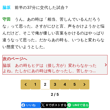
脇坂
前半の37分に交代した試合？
守田
うん。あの時は「相当、苦しんでいるんだろう
な」って思った。さすがにひと言、声をかけようかと悩
んだけど、そこで俺が優しい言葉をかけるのはやっぱり
違うなって思った。だからあの時も、いつもと変わらな
い態度でいようとした。
次のページへ
脇坂 あの時もヒデは（接し方が）変わらなかった
よね。たしかにあの時は悔しかったし、苦しかった
けど、（長谷川）竜也くん（横浜FC）、知念
（慶）くん（鹿島アントラーズ）、ラルフくん（鈴
次
1
2
3
4
5
のページへ
のページへ
木雄斗／ジュビロ磐田
前
2 / 5
いいね
Xでポストする
LINEで送る
line
faceboo
x
k