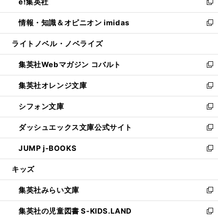
e!集英社
く
で
ド
ィ
い
新
開
ウ
ン
ウ
し
情報・知識＆オピニオン imidas
く
で
ド
ィ
い
新
開
ウ
ン
ウ
し
ライトノベル・ノベライズ
く
で
ド
ィ
い
開
ウ
ン
ウ
集英社Webマガジン コバルト
く
で
ド
ィ
新
開
ウ
ン
し
集英社オレンジ文庫
く
で
ド
い
新
開
ウ
ウ
し
シフォン文庫
く
で
ィ
い
新
開
ン
ウ
し
ダッシュエックス文庫公式サイト
く
ド
ィ
い
新
ウ
ン
ウ
し
JUMP j-BOOKS
で
ド
ィ
い
新
開
ウ
ン
ウ
し
キッズ
く
で
ド
ィ
い
開
ウ
ン
ウ
集英社みらい文庫
く
で
ド
ィ
新
開
ウ
ン
し
集英社の児童図書 S-KIDS.LAND
く
で
ド
い
新