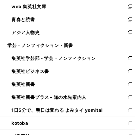
ン
ウ
し
web 集英社文庫
ド
ィ
い
新
ウ
ン
ウ
し
青春と読書
で
ド
ィ
い
新
開
ウ
ン
ウ
し
アジア人物史
く
で
ド
ィ
い
新
開
ウ
ン
ウ
し
学芸・ノンフィクション・新書
く
で
ド
ィ
い
開
ウ
ン
ウ
集英社学芸部 - 学芸・ノンフィクション
く
で
ド
ィ
新
開
ウ
ン
し
集英社ビジネス書
く
で
ド
い
新
開
ウ
ウ
し
集英社新書
く
で
ィ
い
新
開
ン
ウ
し
集英社新書プラス - 知の水先案内人
く
ド
ィ
い
新
ウ
ン
ウ
し
1日5分で、明日は変わる よみタイ yomitai
で
ド
ィ
い
新
開
ウ
ン
ウ
し
kotoba
く
で
ド
ィ
い
新
開
ウ
ン
ウ
し