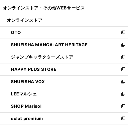
開
ウ
ウ
し
オンラインストア・
その他WEBサービス
く
で
ィ
い
開
ン
ウ
オンラインストア
く
ド
ィ
ウ
ン
OTO
で
ド
新
開
ウ
し
SHUEISHA MANGA-ART HERITAGE
く
で
い
新
開
ウ
し
ジャンプキャラクターズストア
く
ィ
い
新
ン
ウ
し
HAPPY PLUS STORE
ド
ィ
い
新
ウ
ン
ウ
し
SHUEISHA VOX
で
ド
ィ
い
新
開
ウ
ン
ウ
し
LEEマルシェ
く
で
ド
ィ
い
新
開
ウ
ン
ウ
し
SHOP Marisol
く
で
ド
ィ
い
新
開
ウ
ン
ウ
し
eclat premium
く
で
ド
ィ
い
新
開
ウ
ン
ウ
し