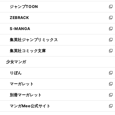
開
ウ
ン
ウ
し
ジャンプTOON
く
で
ド
ィ
い
新
開
ウ
ン
ウ
し
ZEBRACK
く
で
ド
ィ
い
新
開
ウ
ン
ウ
し
S-MANGA
く
で
ド
ィ
い
新
開
ウ
ン
ウ
し
集英社ジャンプリミックス
く
で
ド
ィ
い
新
開
ウ
ン
ウ
し
集英社コミック文庫
く
で
ド
ィ
い
新
開
ウ
ン
ウ
し
少女マンガ
く
で
ド
ィ
い
開
ウ
ン
ウ
りぼん
く
で
ド
ィ
新
開
ウ
ン
し
マーガレット
く
で
ド
い
新
開
ウ
ウ
し
別冊マーガレット
く
で
ィ
い
新
開
ン
ウ
し
マンガMee公式サイト
く
ド
ィ
い
新
ウ
ン
ウ
し