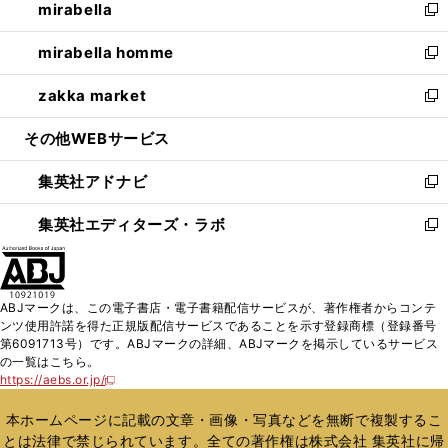
mirabella
く
で
ド
ィ
い
新
開
ウ
ン
ウ
し
mirabella homme
く
で
ド
ィ
い
新
開
ウ
ン
ウ
し
zakka market
く
で
ド
ィ
い
新
開
ウ
ン
ウ
し
その他WEBサービス
く
で
ド
ィ
い
開
ウ
ン
ウ
集英社アドナビ
く
で
ド
ィ
新
開
ウ
ン
し
集英社エディターズ・ラボ
く
で
ド
い
新
開
ウ
ウ
し
く
で
ィ
い
開
ン
ウ
ABJマークは、この電子書店・電子書籍配信サービスが、著作権者からコンテ
く
ド
ィ
ンツ使用許諾を得た正規版配信サービスであることを示す登録商標（登録番号
ウ
ン
第6091713号）です。ABJマークの詳細、ABJマークを掲示しているサービス
で
ド
の一覧はこちら。
開
ウ
https://aebs.or.jp/
新
く
で
し
い
開
本ホームページに記載の文章・画像・写真などを無断で複製するこ
ウ
く
とは法律で禁じられています。全ての著作権は株式会社 集英社に帰
ィ