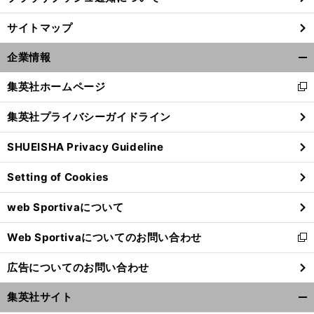
サイトマップ
企業情報
開
く/
集英社ホームページ
新
閉
し
じ
集英社プライバシーガイドライン
い
る
ウ
SHUEISHA Privacy Guideline
ィ
ン
Setting of Cookies
ド
ウ
web Sportivaについて
で
開
Web Sportivaについてのお問い合わせ
く
新
し
広告についてのお問い合わせ
い
ウ
集英社サイト
ィ
開
ン