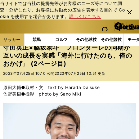
当サイトでは当社の提携先等がお客様のニーズ等について調
査・分析したり、お客様にお勧めの広告を表⽰する⽬的で Co
閉じ
okie を使⽤する場合があります。
詳しくはこちら
る
マイペ
web Sportiva (webスポルティーバ)
検索
メニュ
we
ー
サッカーの記事一覧
Jリーグ他
Jリーグ
守田英
b
ジ
サッカー
競馬
ゴルフ
その他球技
その他競技
モー
ス
守田英正×脇坂泰斗 フロンターレの同期が
ポ
互いの成長を実感「海外に行けたのも、俺の
ル
おかげ」 (2ページ目)
テ
ィ
2023年07月25日 10:10 公開
2023年07月25日 10:51 更新
ー
バ
原田大輔●取材・文 text by Harada Daisuke
佐野美樹●撮影 photo by Sano Miki