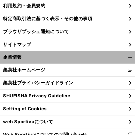
利用規約・会員規約
特定商取引法に基づく表示・その他の事項
前
ブラウザプッシュ通知について
へ
サイトマップ
企業情報
開
く/
集英社ホームページ
新
閉
し
じ
集英社プライバシーガイドライン
い
る
ウ
SHUEISHA Privacy Guideline
ィ
ン
Setting of Cookies
ド
ウ
web Sportivaについて
で
開
Web Sportivaについてのお問い合わせ
く