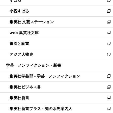
すばる
で
ド
新
開
ウ
し
小説すばる
く
で
い
新
開
ウ
し
集英社 文芸ステーション
く
ィ
い
新
ン
ウ
し
web 集英社文庫
ド
ィ
い
新
ウ
ン
ウ
し
青春と読書
で
ド
ィ
い
新
開
ウ
ン
ウ
し
アジア人物史
く
で
ド
ィ
い
新
開
ウ
ン
ウ
し
学芸・ノンフィクション・新書
く
で
ド
ィ
い
開
ウ
ン
ウ
集英社学芸部 - 学芸・ノンフィクション
く
で
ド
ィ
新
開
ウ
ン
し
集英社ビジネス書
く
で
ド
い
新
開
ウ
ウ
し
集英社新書
く
で
ィ
い
新
開
ン
ウ
し
集英社新書プラス - 知の水先案内人
く
ド
ィ
い
新