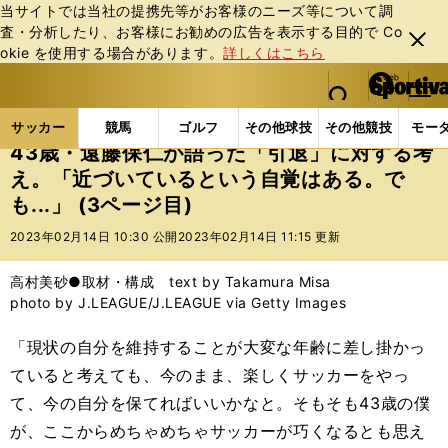
当サイトでは当社の提携先等がお客様のニーズ等について調
査・分析したり、お客様にお勧めの広告を表⽰する⽬的で Co
閉じ
okie を使⽤する場合があります。
詳しくはこちら
る
マイペ
web Sportiva (webスポルティーバ)
検索
メニュ
we
ー
サッカーの記事一覧
Jリーグ他
Jリーグ
43歳・
b
ジ
サッカー
競馬
ゴルフ
その他球技
その他競技
モー
ス
43歳・遠藤保仁が語った「引退」に対する考
ポ
え。「近づいているという自覚はある。で
ル
も...」 (3ページ目)
テ
ィ
2023年02月14日 10:30 公開
2023年02月14日 11:15 更新
ー
バ
高村美砂●取材・構成 text by Takamura Misa
photo by J.LEAGUE/J.LEAGUE via Getty Images
「現状の自分を維持することが大変な年齢に差し掛かっ
ていると考えても、今のまま、楽しくサッカーをやっ
て、今の自分を保てればいいかなと。そもそも43歳の僕
が、ここからめちゃめちゃサッカーが巧くなるとも思え