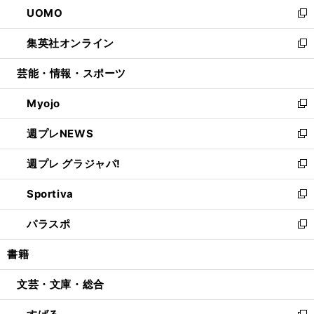
し
UOMO
く
で
ド
ィ
い
新
開
ウ
ン
ウ
し
集英社オンライン
く
で
ド
ィ
い
新
開
ウ
ン
ウ
し
芸能・情報・スポーツ
く
で
ド
ィ
い
開
ウ
ン
ウ
Myojo
く
で
ド
ィ
新
開
ウ
ン
し
週プレNEWS
く
で
ド
い
新
開
ウ
ウ
し
週プレ グラジャパ!
く
で
ィ
い
新
開
ン
ウ
し
Sportiva
く
ド
ィ
い
新
ウ
ン
ウ
し
パラスポ
で
ド
ィ
い
新
開
ウ
ン
ウ
し
書籍
く
で
ド
ィ
い
開
ウ
ン
ウ
文芸・文庫・総合
く
で
ド
ィ
開
ウ
ン
く