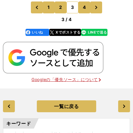
に、ゆらゆらと、ふわふわと。 一見、緩くも見え
次
1
2
3
4
のページへ
のページへ
るその姿を、と
前
3 / 4
いいね
Xでポストする
LINEで送る
line
faceboo
x
k
Googleの「優先ソース」について
一覧に戻る
キーワード