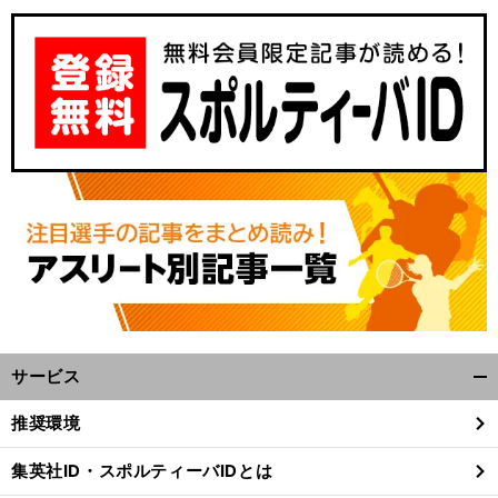
サービス
開
く/
推奨環境
閉
じ
集英社ID・スポルティーバIDとは
る