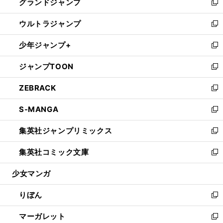
グランドジャンプ
で
ド
ィ
い
新
開
ウ
ン
ウ
し
ウルトラジャンプ
く
で
ド
ィ
い
新
開
ウ
ン
ウ
し
少年ジャンプ+
く
で
ド
ィ
い
新
開
ウ
ン
ウ
し
ジャンプTOON
く
で
ド
ィ
い
新
開
ウ
ン
ウ
し
ZEBRACK
く
で
ド
ィ
い
新
開
ウ
ン
ウ
し
S-MANGA
く
で
ド
ィ
い
新
開
ウ
ン
ウ
し
集英社ジャンプリミックス
く
で
ド
ィ
い
新
開
ウ
ン
ウ
し
集英社コミック文庫
く
で
ド
ィ
い
新
開
ウ
ン
ウ
し
少女マンガ
く
で
ド
ィ
い
開
ウ
ン
ウ
りぼん
く
で
ド
ィ
新
開
ウ
ン
し
マーガレット
く
で
ド
い
新