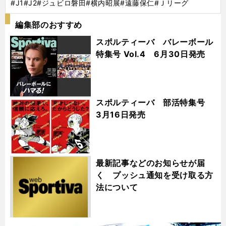
#J1
#J2
#ジュビロ磐田
#横内昭展
#遠藤保仁
#Ｊリーグ
編集部のおすすめ
スポルティーバ バレーボール
特集号 Vol.4 6月30日発売
スポルティーバ 部活特集号
3月16日発売
最新記事などのお知らせが届
く プッシュ通知を受け取る方
法について