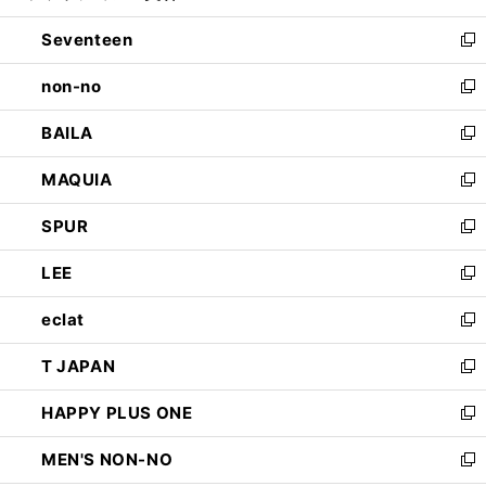
開
ウ
ン
Seventeen
く
で
ド
新
開
ウ
し
non-no
く
で
い
新
開
ウ
し
BAILA
く
ィ
い
新
ン
ウ
し
MAQUIA
ド
ィ
い
新
ウ
ン
ウ
し
SPUR
で
ド
ィ
い
新
開
ウ
ン
ウ
し
LEE
く
で
ド
ィ
い
新
開
ウ
ン
ウ
し
eclat
く
で
ド
ィ
い
新
開
ウ
ン
ウ
し
T JAPAN
く
で
ド
ィ
い
新
開
ウ
ン
ウ
し
HAPPY PLUS ONE
く
で
ド
ィ
い
新
開
ウ
ン
ウ
し
MEN'S NON-NO
く
で
ド
ィ
い
新
開
ウ
ン
ウ