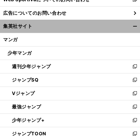
新
し
広告についてのお問い合わせ
い
ウ
集英社サイト
ィ
開
ン
く/
マンガ
ド
閉
ウ
じ
少年マンガ
で
る
開
週刊少年ジャンプ
く
新
し
ジャンプSQ
い
新
ウ
し
Vジャンプ
ィ
い
新
ン
ウ
し
最強ジャンプ
ド
ィ
い
新
ウ
ン
ウ
し
少年ジャンプ+
で
ド
ィ
い
新
開
ウ
ン
ウ
し
ジャンプTOON
く
で
ド
ィ
い
新