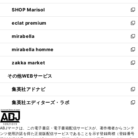
開
ウ
ン
ウ
し
SHOP Marisol
く
で
ド
ィ
い
新
開
ウ
ン
ウ
し
eclat premium
く
で
ド
ィ
い
新
開
ウ
ン
ウ
し
mirabella
く
で
ド
ィ
い
新
開
ウ
ン
ウ
し
mirabella homme
く
で
ド
ィ
い
新
開
ウ
ン
ウ
し
zakka market
く
で
ド
ィ
い
新
開
ウ
ン
ウ
し
その他WEBサービス
く
で
ド
ィ
い
開
ウ
ン
ウ
集英社アドナビ
く
で
ド
ィ
新
開
ウ
ン
し
集英社エディターズ・ラボ
く
で
ド
い
新
開
ウ
ウ
し
く
で
ィ
い
開
ン
ウ
ABJマークは、この電子書店・電子書籍配信サービスが、著作権者からコンテ
く
ド
ィ
ンツ使用許諾を得た正規版配信サービスであることを示す登録商標（登録番号
ウ
ン