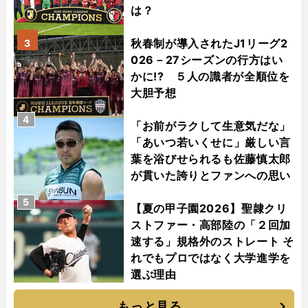
は？
秋春制が導入されたJ1リーグ2
3
026－27シーズンの行方はい
かに!? ５人の識者が全順位を
大胆予想
4
「お前がラクして生意気だな」
「あいつ若いくせに」厳しい言
葉を浴びせられるも佐藤慎太郎
が貫いた誇りとファンへの思い
5
【夏の甲子園2026】聖隷クリ
ストファー・高部陸の「２回加
速する」規格外のストレート そ
れでもプロではなく大学進学を
選ぶ理由
もっと見る