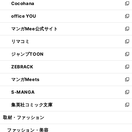
Cocohana
く
で
ド
い
新
開
ウ
ウ
し
office YOU
く
で
ィ
い
新
開
ン
ウ
し
マンガMee公式サイト
く
ド
ィ
い
新
ウ
ン
ウ
し
リマコミ
で
ド
ィ
い
新
開
ウ
ン
ウ
し
ジャンプTOON
く
で
ド
ィ
い
新
開
ウ
ン
ウ
し
ZEBRACK
く
で
ド
ィ
い
新
開
ウ
ン
ウ
し
マンガMeets
く
で
ド
ィ
い
新
開
ウ
ン
ウ
し
S-MANGA
く
で
ド
ィ
い
新
開
ウ
ン
ウ
し
集英社コミック文庫
く
で
ド
ィ
い
新
開
ウ
ン
ウ
し
取材・ファッション
く
で
ド
ィ
い
開
ウ
ン
ウ
ファッション・美容
く
で
ド
ィ