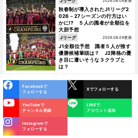
Jリーグ
2026.08.06更新
秋春制が導入されたJ1リーグ2
026－27シーズンの行方はい
かに!? ５人の識者が全順位を
大胆予想
Jリーグ
2026.08.06更新
J1全順位予想 識者５人が推す
優勝候補筆頭は？ J2降格の憂
き目に遭いそうな３クラブと
は？
cebo
X
Facebookで
Xでフォローする
ok
フォローする
uTube
LINE
YouTubeで
LINEで
チャンネル登録
アカウント追加
stagra
Instagramで
m
フォローする