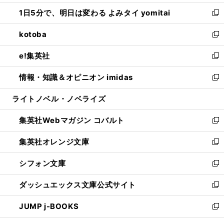
ウ
ン
ウ
し
1日5分で、明日は変わる よみタイ yomitai
で
ド
ィ
い
新
開
ウ
ン
ウ
し
kotoba
く
で
ド
ィ
い
新
開
ウ
ン
ウ
し
e!集英社
く
で
ド
ィ
い
新
開
ウ
ン
ウ
し
情報・知識＆オピニオン imidas
く
で
ド
ィ
い
新
開
ウ
ン
ウ
し
ライトノベル・ノベライズ
く
で
ド
ィ
い
開
ウ
ン
ウ
集英社Webマガジン コバルト
く
で
ド
ィ
新
開
ウ
ン
し
集英社オレンジ文庫
く
で
ド
い
新
開
ウ
ウ
し
シフォン文庫
く
で
ィ
い
新
開
ン
ウ
し
ダッシュエックス文庫公式サイト
く
ド
ィ
い
新
ウ
ン
ウ
し
JUMP j-BOOKS
で
ド
ィ
い
新
開
ウ
ン
ウ
し