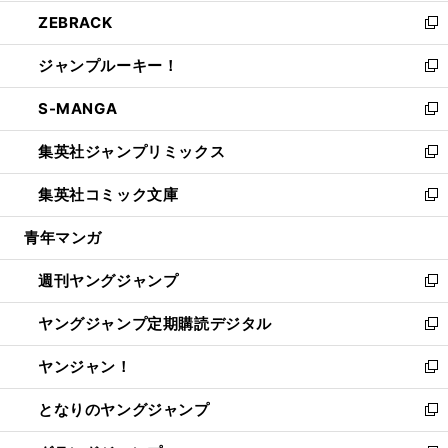
開
ウ
ン
ウ
し
ZEBRACK
く
で
ド
ィ
い
新
開
ウ
ン
ウ
し
ジャンプルーキー！
く
で
ド
ィ
い
新
開
ウ
ン
ウ
し
S-MANGA
く
で
ド
ィ
い
新
開
ウ
ン
ウ
し
集英社ジャンプリミックス
く
で
ド
ィ
い
新
開
ウ
ン
ウ
し
集英社コミック文庫
く
で
ド
ィ
い
新
開
ウ
ン
ウ
し
青年マンガ
く
で
ド
ィ
い
開
ウ
ン
ウ
週刊ヤングジャンプ
く
で
ド
ィ
新
開
ウ
ン
し
ヤングジャンプ定期購読デジタル
く
で
ド
い
新
開
ウ
ウ
し
ヤンジャン！
く
で
ィ
い
新
開
ン
ウ
し
となりのヤングジャンプ
く
ド
ィ
い
新
ウ
ン
ウ
し