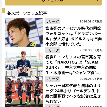
各スポーツコラム記事
Jリーグ
2026.08.07更新
宮市亮のアーセナル時代の同僚
ウォルコットは『ドラゴンボー
ル』が大好き ポドルスキは日向
小次郎に憧れていた
Jリーグ
2026.08.07更新
横浜Ｆ・マリノスの宮市亮を育
てた『NARUTO』と『SLAM
DUNK』 中京大中京の同級
生・木原龍一は"ジャンプ係"だ
った
Jリーグ
2026.08.06更新
サッカー日本代表と無縁のＪリ
ーグ 24年ぶりゴールデン生中
継の開幕戦でヘタな試合は見せ
られない