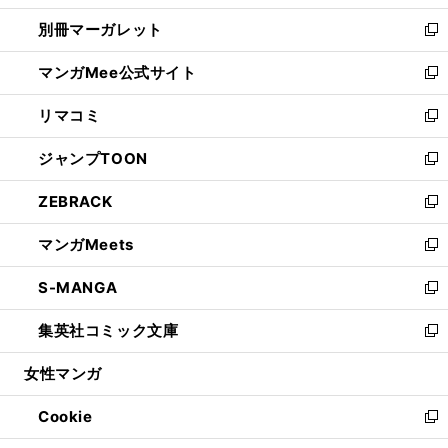
開
ウ
ウ
し
別冊マーガレット
く
で
ィ
い
新
開
ン
ウ
し
マンガMee公式サイト
く
ド
ィ
い
新
ウ
ン
ウ
し
リマコミ
で
ド
ィ
い
新
開
ウ
ン
ウ
し
ジャンプTOON
く
で
ド
ィ
い
新
開
ウ
ン
ウ
し
ZEBRACK
く
で
ド
ィ
い
新
開
ウ
ン
ウ
し
マンガMeets
く
で
ド
ィ
い
新
開
ウ
ン
ウ
し
S-MANGA
く
で
ド
ィ
い
新
開
ウ
ン
ウ
し
集英社コミック文庫
く
で
ド
ィ
い
新
開
ウ
ン
ウ
し
女性マンガ
く
で
ド
ィ
い
開
ウ
ン
ウ
Cookie
く
で
ド
ィ
新
開
ウ
ン
し