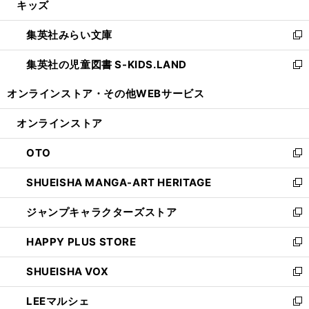
キッズ
く
で
ド
ィ
い
開
ウ
ン
ウ
集英社みらい文庫
く
で
ド
ィ
新
開
ウ
ン
し
集英社の児童図書 S-KIDS.LAND
く
で
ド
い
新
開
ウ
ウ
し
オンラインストア・
その他WEBサービス
く
で
ィ
い
開
ン
ウ
オンラインストア
く
ド
ィ
ウ
ン
OTO
で
ド
新
開
ウ
し
SHUEISHA MANGA-ART HERITAGE
く
で
い
新
開
ウ
し
ジャンプキャラクターズストア
く
ィ
い
新
ン
ウ
し
HAPPY PLUS STORE
ド
ィ
い
新
ウ
ン
ウ
し
SHUEISHA VOX
で
ド
ィ
い
新
開
ウ
ン
ウ
し
LEEマルシェ
く
で
ド
ィ
い
新