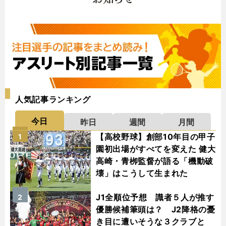
人気記事ランキング
今日
昨日
週間
月間
【高校野球】創部10年目の甲子
1
園初出場がすべてを変えた 健大
高崎・青栁監督が語る「機動破
壊」はこうして生まれた
J1全順位予想 識者５人が推す
2
優勝候補筆頭は？ J2降格の憂
き目に遭いそうな３クラブと