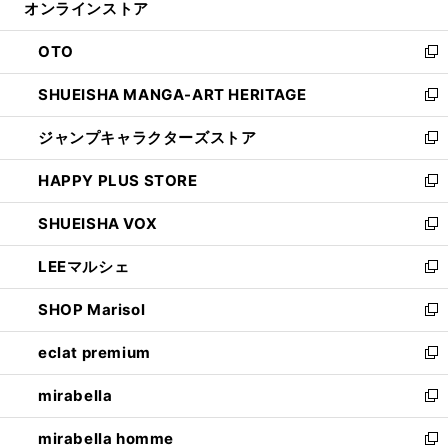
オンラインストア
く
ド
ィ
ウ
ン
OTO
で
ド
新
開
ウ
し
SHUEISHA MANGA-ART HERITAGE
く
で
い
新
開
ウ
し
ジャンプキャラクターズストア
く
ィ
い
新
ン
ウ
し
HAPPY PLUS STORE
ド
ィ
い
新
ウ
ン
ウ
し
SHUEISHA VOX
で
ド
ィ
い
新
開
ウ
ン
ウ
し
LEEマルシェ
く
で
ド
ィ
い
新
開
ウ
ン
ウ
し
SHOP Marisol
く
で
ド
ィ
い
新
開
ウ
ン
ウ
し
eclat premium
く
で
ド
ィ
い
新
開
ウ
ン
ウ
し
mirabella
く
で
ド
ィ
い
新
開
ウ
ン
ウ
し
mirabella homme
く
で
ド
ィ
い
新