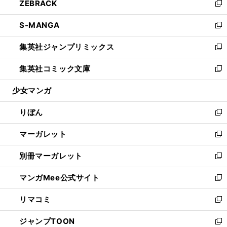
ZEBRACK
く
で
ド
ィ
い
新
開
ウ
ン
ウ
し
S-MANGA
く
で
ド
ィ
い
新
開
ウ
ン
ウ
し
集英社ジャンプリミックス
く
で
ド
ィ
い
新
開
ウ
ン
ウ
し
集英社コミック文庫
く
で
ド
ィ
い
新
開
ウ
ン
ウ
し
少女マンガ
く
で
ド
ィ
い
開
ウ
ン
ウ
りぼん
く
で
ド
ィ
新
開
ウ
ン
し
マーガレット
く
で
ド
い
新
開
ウ
ウ
し
別冊マーガレット
く
で
ィ
い
新
開
ン
ウ
し
マンガMee公式サイト
く
ド
ィ
い
新
ウ
ン
ウ
し
リマコミ
で
ド
ィ
い
新
開
ウ
ン
ウ
し
ジャンプTOON
く
で
ド
ィ
い
新