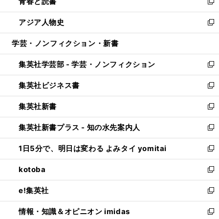
青春と読書
で
ド
ィ
い
新
開
ウ
ン
ウ
し
アジア人物史
く
で
ド
ィ
い
新
開
ウ
ン
ウ
し
学芸・ノンフィクション・新書
く
で
ド
ィ
い
開
ウ
ン
ウ
集英社学芸部 - 学芸・ノンフィクション
く
で
ド
ィ
新
開
ウ
ン
し
集英社ビジネス書
く
で
ド
い
新
開
ウ
ウ
し
集英社新書
く
で
ィ
い
新
開
ン
ウ
し
集英社新書プラス - 知の水先案内人
く
ド
ィ
い
新
ウ
ン
ウ
し
1日5分で、明日は変わる よみタイ yomitai
で
ド
ィ
い
新
開
ウ
ン
ウ
し
kotoba
く
で
ド
ィ
い
新
開
ウ
ン
ウ
し
e!集英社
く
で
ド
ィ
い
新
開
ウ
ン
ウ
し
情報・知識＆オピニオン imidas
く
で
ド
ィ
い
新