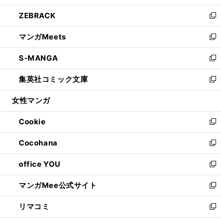
開
ウ
ン
ウ
し
ZEBRACK
く
で
ド
ィ
い
新
開
ウ
ン
ウ
し
マンガMeets
く
で
ド
ィ
い
新
開
ウ
ン
ウ
し
S-MANGA
く
で
ド
ィ
い
新
開
ウ
ン
ウ
し
集英社コミック文庫
く
で
ド
ィ
い
新
開
ウ
ン
ウ
し
女性マンガ
く
で
ド
ィ
い
開
ウ
ン
ウ
Cookie
く
で
ド
ィ
新
開
ウ
ン
し
Cocohana
く
で
ド
い
新
開
ウ
ウ
し
office YOU
く
で
ィ
い
新
開
ン
ウ
し
マンガMee公式サイト
く
ド
ィ
い
新
ウ
ン
ウ
し
リマコミ
で
ド
ィ
い
新
開
ウ
ン
ウ
し