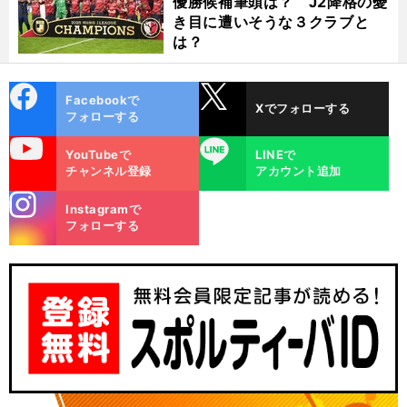
優勝候補筆頭は？ J2降格の憂
き目に遭いそうな３クラブと
は？
cebo
X
Facebookで
Xでフォローする
ok
フォローする
uTube
LINE
YouTubeで
LINEで
チャンネル登録
アカウント追加
stagra
Instagramで
m
フォローする