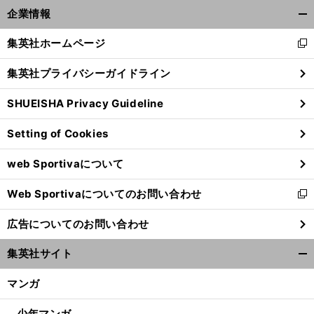
企業情報
開
く/
集英社ホームページ
新
閉
し
じ
集英社プライバシーガイドライン
い
る
ウ
SHUEISHA Privacy Guideline
ィ
ン
Setting of Cookies
ド
ウ
web Sportivaについて
で
開
Web Sportivaについてのお問い合わせ
く
新
し
広告についてのお問い合わせ
い
ウ
集英社サイト
ィ
開
ン
く/
マンガ
ド
閉
ウ
じ
少年マンガ