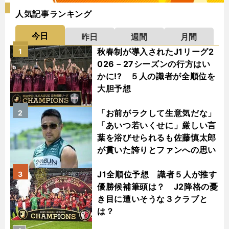
人気記事ランキング
今日
昨日
週間
月間
秋春制が導入されたJ1リーグ2
1
026－27シーズンの行方はい
かに!? ５人の識者が全順位を
大胆予想
「お前がラクして生意気だな」
2
「あいつ若いくせに」厳しい言
葉を浴びせられるも佐藤慎太郎
が貫いた誇りとファンへの思い
J1全順位予想 識者５人が推す
3
優勝候補筆頭は？ J2降格の憂
き目に遭いそうな３クラブと
は？