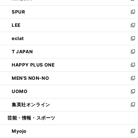
ウ
ン
ウ
し
SPUR
で
ド
ィ
い
新
開
ウ
ン
ウ
し
LEE
く
で
ド
ィ
い
新
開
ウ
ン
ウ
し
eclat
く
で
ド
ィ
い
新
開
ウ
ン
ウ
し
T JAPAN
く
で
ド
ィ
い
新
開
ウ
ン
ウ
し
HAPPY PLUS ONE
く
で
ド
ィ
い
新
開
ウ
ン
ウ
し
MEN'S NON-NO
く
で
ド
ィ
い
新
開
ウ
ン
ウ
し
UOMO
く
で
ド
ィ
い
新
開
ウ
ン
ウ
し
集英社オンライン
く
で
ド
ィ
い
新
開
ウ
ン
ウ
し
芸能・情報・スポーツ
く
で
ド
ィ
い
開
ウ
ン
ウ
Myojo
く
で
ド
ィ
新
開
ウ