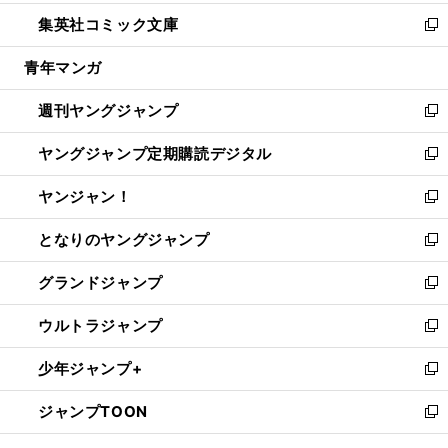
開
ウ
ン
ウ
し
集英社コミック文庫
く
で
ド
ィ
い
新
開
ウ
ン
ウ
し
青年マンガ
く
で
ド
ィ
い
開
ウ
ン
ウ
週刊ヤングジャンプ
く
で
ド
ィ
新
開
ウ
ン
し
ヤングジャンプ定期購読デジタル
く
で
ド
い
新
開
ウ
ウ
し
ヤンジャン！
く
で
ィ
い
新
開
ン
ウ
し
となりのヤングジャンプ
く
ド
ィ
い
新
ウ
ン
ウ
し
グランドジャンプ
で
ド
ィ
い
新
開
ウ
ン
ウ
し
ウルトラジャンプ
く
で
ド
ィ
い
新
開
ウ
ン
ウ
し
少年ジャンプ+
く
で
ド
ィ
い
新
開
ウ
ン
ウ
し
ジャンプTOON
く
で
ド
ィ
い
新
開
ウ
ン
ウ
し