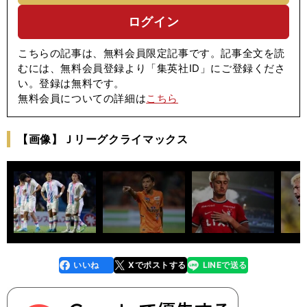
ログイン
こちらの記事は、無料会員限定記事です。記事全文を読
むには、無料会員登録より「集英社ID」にご登録くださ
い。登録は無料です。
無料会員についての詳細は
こちら
【画像】Ｊリーグクライマックス
いいね
Xでポストする
LINEで送る
line
faceboo
x
k