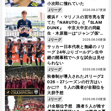
小次郎に憧れていた
Jリーグ
2026.08.07更新
横浜Ｆ・マリノスの宮市亮を育
てた『NARUTO』と『SLAM
DUNK』 中京大中京の同級
生・木原龍一は"ジャンプ係"だ
った
Jリーグ
2026.08.06更新
サッカー日本代表と無縁のＪリ
ーグ 24年ぶりゴールデン生中
継の開幕戦でヘタな試合は見せ
られない
Jリーグ
2026.08.06更新
秋春制が導入されたJ1リーグ2
026－27シーズンの行方はい
かに!? ５人の識者が全順位を
大胆予想
Jリーグ
2026.08.06更新
J1全順位予想 識者５人が推す