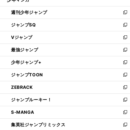
で
る
開
週刊少年ジャンプ
く
新
し
ジャンプSQ
い
新
ウ
し
Vジャンプ
ィ
い
新
ン
ウ
し
最強ジャンプ
ド
ィ
い
新
ウ
ン
ウ
し
少年ジャンプ+
で
ド
ィ
い
新
開
ウ
ン
ウ
し
ジャンプTOON
く
で
ド
ィ
い
新
開
ウ
ン
ウ
し
ZEBRACK
く
で
ド
ィ
い
新
開
ウ
ン
ウ
し
ジャンプルーキー！
く
で
ド
ィ
い
新
開
ウ
ン
ウ
し
S-MANGA
く
で
ド
ィ
い
新
開
ウ
ン
ウ
し
集英社ジャンプリミックス
く
で
ド
ィ
い
新