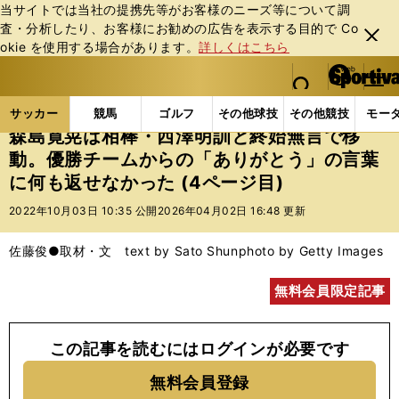
当サイトでは当社の提携先等がお客様のニーズ等について調
査・分析したり、お客様にお勧めの広告を表⽰する⽬的で Co
閉じ
okie を使⽤する場合があります。
詳しくはこちら
る
マイペ
web Sportiva (webスポルティーバ)
検索
メニュ
we
ー
サッカーの記事一覧
Jリーグ他
Jリーグ
森島寛
b
ジ
サッカー
競馬
ゴルフ
その他球技
その他競技
モー
ス
森島寛晃は相棒・西澤明訓と終始無言で移
ポ
動。優勝チームからの「ありがとう」の言葉
ル
に何も返せなかった (4ページ目)
テ
ィ
2022年10月03日 10:35 公開
2026年04月02日 16:48 更新
ー
バ
佐藤俊●取材・文 text by Sato Shun
photo by Getty Images
無料会員限定記事
この記事を読むにはログインが必要です
無料会員登録