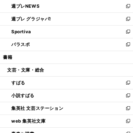
ン
し
週プレNEWS
く
で
ド
い
新
開
ウ
ウ
し
週プレ グラジャパ!
く
で
ィ
い
新
開
ン
ウ
し
Sportiva
く
ド
ィ
い
新
ウ
ン
ウ
し
パラスポ
で
ド
ィ
い
新
開
ウ
ン
ウ
し
書籍
く
で
ド
ィ
い
開
ウ
ン
ウ
文芸・文庫・総合
く
で
ド
ィ
開
ウ
ン
すばる
く
で
ド
新
開
ウ
し
小説すばる
く
で
い
新
開
ウ
し
集英社 文芸ステーション
く
ィ
い
新
ン
ウ
し
web 集英社文庫
ド
ィ
い
新
ウ
ン
ウ
し