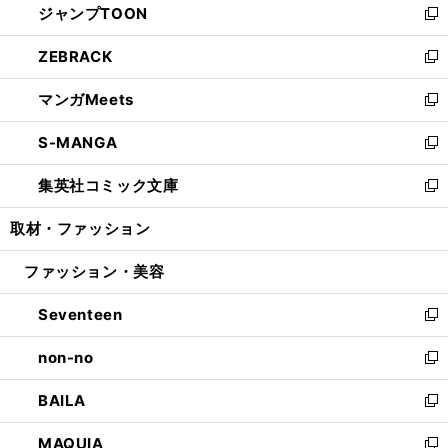
ジャンプTOON
く
で
ド
ィ
い
新
開
ウ
ン
ウ
し
ZEBRACK
く
で
ド
ィ
い
新
開
ウ
ン
ウ
し
マンガMeets
く
で
ド
ィ
い
新
開
ウ
ン
ウ
し
S-MANGA
く
で
ド
ィ
い
新
開
ウ
ン
ウ
し
集英社コミック文庫
く
で
ド
ィ
い
新
開
ウ
ン
ウ
し
取材・ファッション
く
で
ド
ィ
い
開
ウ
ン
ウ
ファッション・美容
く
で
ド
ィ
開
ウ
ン
Seventeen
く
で
ド
新
開
ウ
し
non-no
く
で
い
新
開
ウ
し
BAILA
く
ィ
い
新
ン
ウ
し
MAQUIA
ド
ィ
い
新