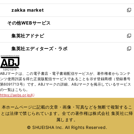
開
ウ
ン
ウ
し
zakka market
く
で
ド
ィ
い
新
開
ウ
ン
ウ
し
その他WEBサービス
く
で
ド
ィ
い
開
ウ
ン
ウ
集英社アドナビ
く
で
ド
ィ
新
開
ウ
ン
し
集英社エディターズ・ラボ
く
で
ド
い
新
開
ウ
ウ
し
く
で
ィ
い
開
ン
ウ
ABJマークは、この電子書店・電子書籍配信サービスが、著作権者からコンテ
く
ド
ィ
ンツ使用許諾を得た正規版配信サービスであることを示す登録商標（登録番号
ウ
ン
第6091713号）です。ABJマークの詳細、ABJマークを掲示しているサービス
で
ド
の一覧はこちら。
開
ウ
https://aebs.or.jp/
新
く
で
し
い
開
本ホームページに記載の文章・画像・写真などを無断で複製するこ
ウ
く
とは法律で禁じられています。全ての著作権は株式会社 集英社に帰
ィ
属します。
ン
ド
© SHUEISHA Inc. All Rights Reserved.
ウ
で