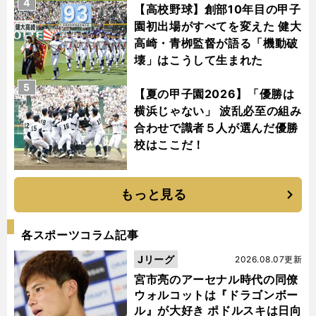
4
【高校野球】創部10年目の甲子
園初出場がすべてを変えた 健大
高崎・青栁監督が語る「機動破
壊」はこうして生まれた
5
【夏の甲子園2026】「優勝は
横浜じゃない」 波乱必至の組み
合わせで識者５人が選んだ優勝
校はここだ！
もっと見る
各スポーツコラム記事
Jリーグ
2026.08.07更新
宮市亮のアーセナル時代の同僚
ウォルコットは『ドラゴンボー
ル』が大好き ポドルスキは日向