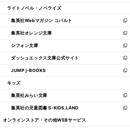
開
ウ
ン
ウ
し
ライトノベル・ノベライズ
く
で
ド
ィ
い
開
ウ
ン
ウ
集英社Webマガジン コバルト
く
で
ド
ィ
新
開
ウ
ン
し
集英社オレンジ文庫
く
で
ド
い
新
開
ウ
ウ
し
シフォン文庫
く
で
ィ
い
新
開
ン
ウ
し
ダッシュエックス文庫公式サイト
く
ド
ィ
い
新
ウ
ン
ウ
し
JUMP j-BOOKS
で
ド
ィ
い
新
開
ウ
ン
ウ
し
キッズ
く
で
ド
ィ
い
開
ウ
ン
ウ
集英社みらい文庫
く
で
ド
ィ
新
開
ウ
ン
し
集英社の児童図書 S-KIDS.LAND
く
で
ド
い
新
開
ウ
ウ
し
オンラインストア・
その他WEBサービス
く
で
ィ
い
開
ン
ウ