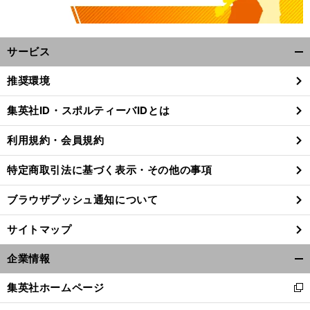
サービス
開
く/
推奨環境
閉
じ
集英社ID・スポルティーバIDとは
る
利用規約・会員規約
特定商取引法に基づく表示・その他の事項
ブラウザプッシュ通知について
サイトマップ
企業情報
開
く/
集英社ホームページ
新
閉
し
じ