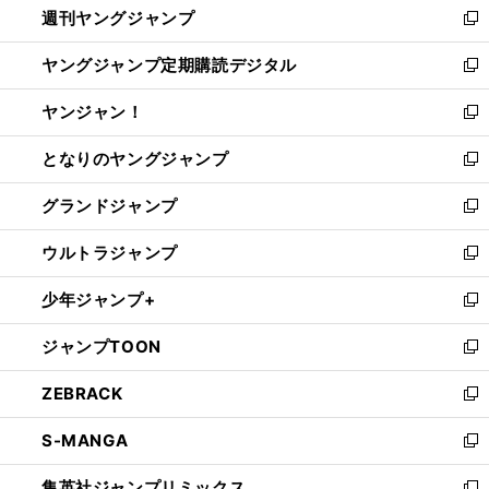
週刊ヤングジャンプ
く
で
ド
ィ
新
開
ウ
ン
し
ヤングジャンプ定期購読デジタル
く
で
ド
い
新
開
ウ
ウ
し
ヤンジャン！
く
で
ィ
い
新
開
ン
ウ
し
となりのヤングジャンプ
く
ド
ィ
い
新
ウ
ン
ウ
し
グランドジャンプ
で
ド
ィ
い
新
開
ウ
ン
ウ
し
ウルトラジャンプ
く
で
ド
ィ
い
新
開
ウ
ン
ウ
し
少年ジャンプ+
く
で
ド
ィ
い
新
開
ウ
ン
ウ
し
ジャンプTOON
く
で
ド
ィ
い
新
開
ウ
ン
ウ
し
ZEBRACK
く
で
ド
ィ
い
新
開
ウ
ン
ウ
し
S-MANGA
く
で
ド
ィ
い
新
開
ウ
ン
ウ
し
集英社ジャンプリミックス
く
で
ド