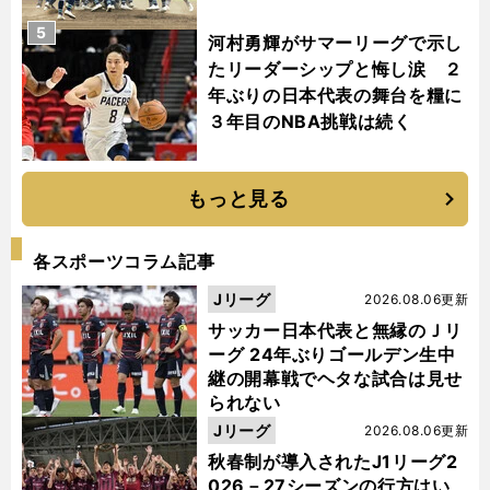
5
河村勇輝がサマーリーグで示し
たリーダーシップと悔し涙 ２
年ぶりの日本代表の舞台を糧に
３年目のNBA挑戦は続く
もっと見る
各スポーツコラム記事
Jリーグ
2026.08.06更新
サッカー日本代表と無縁のＪリ
ーグ 24年ぶりゴールデン生中
継の開幕戦でヘタな試合は見せ
られない
Jリーグ
2026.08.06更新
秋春制が導入されたJ1リーグ2
026－27シーズンの行方はい