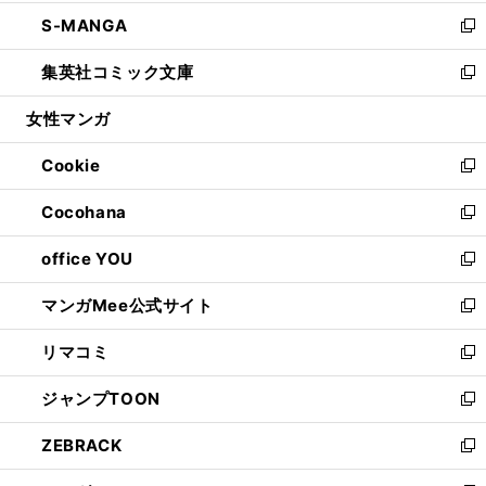
開
ウ
ン
ウ
し
S-MANGA
く
で
ド
ィ
い
新
開
ウ
ン
ウ
し
集英社コミック文庫
く
で
ド
ィ
い
新
開
ウ
ン
ウ
し
女性マンガ
く
で
ド
ィ
い
開
ウ
ン
ウ
Cookie
く
で
ド
ィ
新
開
ウ
ン
し
Cocohana
く
で
ド
い
新
開
ウ
ウ
し
office YOU
く
で
ィ
い
新
開
ン
ウ
し
マンガMee公式サイト
く
ド
ィ
い
新
ウ
ン
ウ
し
リマコミ
で
ド
ィ
い
新
開
ウ
ン
ウ
し
ジャンプTOON
く
で
ド
ィ
い
新
開
ウ
ン
ウ
し
ZEBRACK
く
で
ド
ィ
い
新
開
ウ
ン
ウ
し