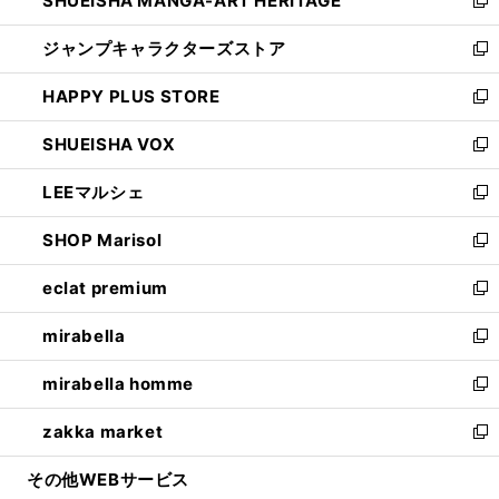
SHUEISHA MANGA-ART HERITAGE
く
で
い
新
開
ウ
し
ジャンプキャラクターズストア
く
ィ
い
新
ン
ウ
し
HAPPY PLUS STORE
ド
ィ
い
新
ウ
ン
ウ
し
SHUEISHA VOX
で
ド
ィ
い
新
開
ウ
ン
ウ
し
LEEマルシェ
く
で
ド
ィ
い
新
開
ウ
ン
ウ
し
SHOP Marisol
く
で
ド
ィ
い
新
開
ウ
ン
ウ
し
eclat premium
く
で
ド
ィ
い
新
開
ウ
ン
ウ
し
mirabella
く
で
ド
ィ
い
新
開
ウ
ン
ウ
し
mirabella homme
く
で
ド
ィ
い
新
開
ウ
ン
ウ
し
zakka market
く
で
ド
ィ
い
新
開
ウ
ン
ウ
し
その他WEBサービス
く
で
ド
ィ
い