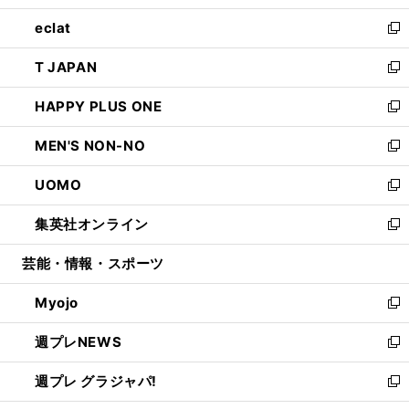
開
ウ
ン
ウ
し
eclat
く
で
ド
ィ
い
新
開
ウ
ン
ウ
し
T JAPAN
く
で
ド
ィ
い
新
開
ウ
ン
ウ
し
HAPPY PLUS ONE
く
で
ド
ィ
い
新
開
ウ
ン
ウ
し
MEN'S NON-NO
く
で
ド
ィ
い
新
開
ウ
ン
ウ
し
UOMO
く
で
ド
ィ
い
新
開
ウ
ン
ウ
し
集英社オンライン
く
で
ド
ィ
い
新
開
ウ
ン
ウ
し
芸能・情報・スポーツ
く
で
ド
ィ
い
開
ウ
ン
ウ
Myojo
く
で
ド
ィ
新
開
ウ
ン
し
週プレNEWS
く
で
ド
い
新
開
ウ
ウ
し
週プレ グラジャパ!
く
で
ィ
い
新
開
ン
ウ
し