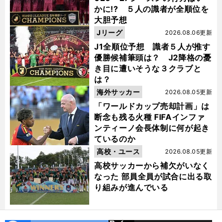
かに!? ５人の識者が全順位を
大胆予想
Jリーグ
2026.08.06更新
J1全順位予想 識者５人が推す
優勝候補筆頭は？ J2降格の憂
き目に遭いそうな３クラブと
は？
海外サッカー
2026.08.05更新
「ワールドカップ売却計画」は
断念も残る火種 FIFAインファ
ンティーノ会長体制に何が起き
ているのか
高校・ユース
2026.08.05更新
高校サッカーから補欠がいなく
なった 部員全員が試合に出る取
り組みが進んでいる