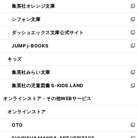
し
集英社オレンジ文庫
く
で
ド
い
新
開
ウ
ウ
し
シフォン文庫
く
で
ィ
い
新
開
ン
ウ
し
ダッシュエックス文庫公式サイト
く
ド
ィ
い
新
ウ
ン
ウ
し
JUMP j-BOOKS
で
ド
ィ
い
新
開
ウ
ン
ウ
し
キッズ
く
で
ド
ィ
い
開
ウ
ン
ウ
集英社みらい文庫
く
で
ド
ィ
新
開
ウ
ン
し
集英社の児童図書 S-KIDS.LAND
く
で
ド
い
新
開
ウ
ウ
し
オンラインストア・
その他WEBサービス
く
で
ィ
い
開
ン
ウ
オンラインストア
く
ド
ィ
ウ
ン
OTO
で
ド
新
開
ウ
し