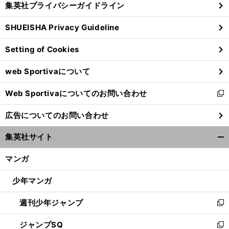
集英社プライバシーガイドライン
い
る
ウ
SHUEISHA Privacy Guideline
ィ
ン
Setting of Cookies
ド
ウ
web Sportivaについて
で
開
Web Sportivaについてのお問い合わせ
く
新
し
広告についてのお問い合わせ
い
ウ
集英社サイト
ィ
開
ン
く/
マンガ
ド
閉
ウ
じ
少年マンガ
で
る
開
週刊少年ジャンプ
く
新
し
ジャンプSQ
い
新