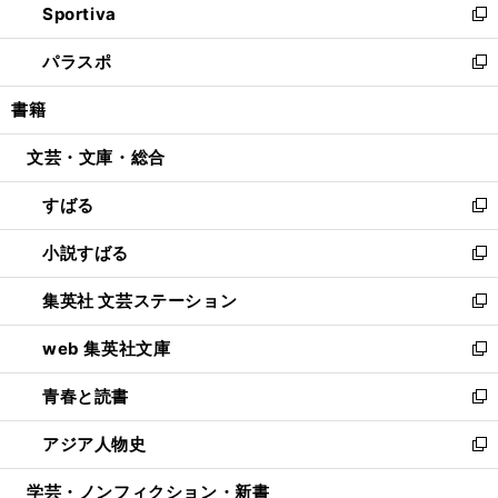
Sportiva
く
ド
ィ
い
新
ウ
ン
ウ
し
パラスポ
で
ド
ィ
い
新
開
ウ
ン
ウ
し
書籍
く
で
ド
ィ
い
開
ウ
ン
ウ
文芸・文庫・総合
く
で
ド
ィ
開
ウ
ン
すばる
く
で
ド
新
開
ウ
し
小説すばる
く
で
い
新
開
ウ
し
集英社 文芸ステーション
く
ィ
い
新
ン
ウ
し
web 集英社文庫
ド
ィ
い
新
ウ
ン
ウ
し
青春と読書
で
ド
ィ
い
新
開
ウ
ン
ウ
し
アジア人物史
く
で
ド
ィ
い
新
開
ウ
ン
ウ
し
学芸・ノンフィクション・新書
く
で
ド
ィ
い