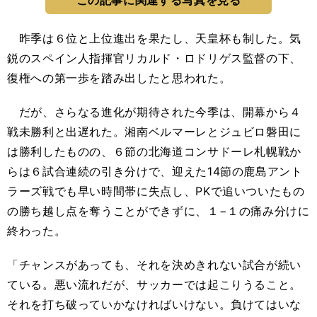
この記事に関連する写真を見る
昨季は６位と上位進出を果たし、天皇杯も制した。気
鋭のスペイン人指揮官リカルド・ロドリゲス監督の下、
復権への第一歩を踏み出したと思われた。
だが、さらなる進化が期待された今季は、開幕から４
戦未勝利と出遅れた。湘南ベルマーレとジュビロ磐田に
は勝利したものの、６節の北海道コンサドーレ札幌戦か
らは６試合連続の引き分けで、迎えた14節の鹿島アント
ラーズ戦でも早い時間帯に失点し、PKで追いついたもの
の勝ち越し点を奪うことができずに、１−１の痛み分けに
終わった。
「チャンスがあっても、それを決めきれない試合が続い
ている。悪い流れだが、サッカーでは起こりうること。
それを打ち破っていかなければいけない。負けてはいな