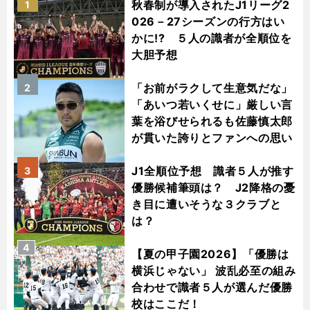
秋春制が導入されたJ1リーグ2
1
026－27シーズンの行方はい
かに!? ５人の識者が全順位を
大胆予想
「お前がラクして生意気だな」
2
「あいつ若いくせに」厳しい言
葉を浴びせられるも佐藤慎太郎
が貫いた誇りとファンへの思い
J1全順位予想 識者５人が推す
3
優勝候補筆頭は？ J2降格の憂
き目に遭いそうな３クラブと
は？
4
【夏の甲子園2026】「優勝は
横浜じゃない」 波乱必至の組み
合わせで識者５人が選んだ優勝
校はここだ！