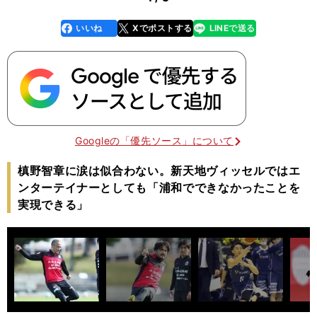
いいね
Xでポストする
LINEで送る
line
faceboo
x
k
Googleの「優先ソース」について
槙野智章に涙は似合わない。新天地ヴィッセルではエ
ンターテイナーとしても「浦和でできなかったことを
実現できる」