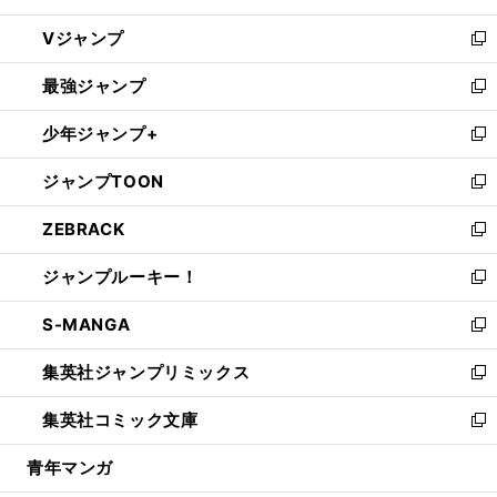
ウ
し
Vジャンプ
ィ
い
新
ン
ウ
し
最強ジャンプ
ド
ィ
い
新
ウ
ン
ウ
し
少年ジャンプ+
で
ド
ィ
い
新
開
ウ
ン
ウ
し
ジャンプTOON
く
で
ド
ィ
い
新
開
ウ
ン
ウ
し
ZEBRACK
く
で
ド
ィ
い
新
開
ウ
ン
ウ
し
ジャンプルーキー！
く
で
ド
ィ
い
新
開
ウ
ン
ウ
し
S-MANGA
く
で
ド
ィ
い
新
開
ウ
ン
ウ
し
集英社ジャンプリミックス
く
で
ド
ィ
い
新
開
ウ
ン
ウ
し
集英社コミック文庫
く
で
ド
ィ
い
新
開
ウ
ン
ウ
し
青年マンガ
く
で
ド
ィ
い
開
ウ
ン
ウ