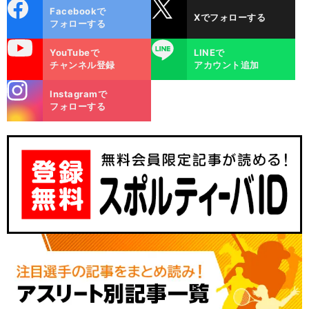
cebo
X
Facebookで
Xでフォローする
ok
フォローする
uTube
LINE
YouTubeで
LINEで
チャンネル登録
アカウント追加
stagra
Instagramで
m
フォローする
。
前
へ