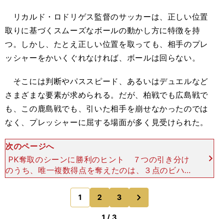
リカルド・ロドリゲス監督のサッカーは、正しい位置
取りに基づくスムーズなボールの動かし方に特徴を持
つ。しかし、たとえ正しい位置を取っても、相手のプレ
ッシャーをかいくぐれなければ、ボールは回らない。
そこには判断やパススピード、あるいはデュエルなど
さまざまな要素が求められる。だが、柏戦でも広島戦で
も、この鹿島戦でも、引いた相手を崩せなかったのでは
なく、プレッシャーに屈する場面が多く見受けられた。
次のページへ
PK奪取のシーンに勝利のヒント ７つの引き分け
のうち、唯一複数得点を奪えたのは、３点のビハイ
ンドを負いながらもキャスパー・ユンカーのハット
トリックで追いついた横浜Ｆ・マリノス戦だった
次
1
2
3
のページへ
が、機能したのは
1 / 3