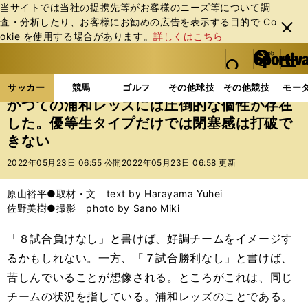
当サイトでは当社の提携先等がお客様のニーズ等について調
査・分析したり、お客様にお勧めの広告を表⽰する⽬的で Co
閉じ
okie を使⽤する場合があります。
詳しくはこちら
る
マイペ
web Sportiva (webスポルティーバ)
検索
メニュ
we
ー
サッカーの記事一覧
Jリーグ他
Jリーグ
かつて
b
ジ
サッカー
競馬
ゴルフ
その他球技
その他競技
モー
ス
かつての浦和レッズには圧倒的な個性が存在
ポ
した。優等生タイプだけでは閉塞感は打破で
ル
きない
テ
ィ
2022年05月23日 06:55 公開
2022年05月23日 06:58 更新
ー
バ
原山裕平●取材・文 text by Harayama Yuhei
佐野美樹●撮影 photo by Sano Miki
「８試合負けなし」と書けば、好調チームをイメージす
るかもしれない。一方、「７試合勝利なし」と書けば、
苦しんでいることが想像される。ところがこれは、同じ
チームの状況を指している。浦和レッズのことである。