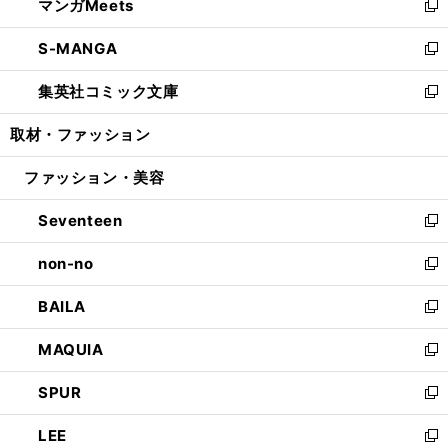
マンガMeets
く
で
ド
ィ
い
新
開
ウ
ン
ウ
し
S-MANGA
く
で
ド
ィ
い
新
開
ウ
ン
ウ
し
集英社コミック文庫
く
で
ド
ィ
い
新
開
ウ
ン
ウ
し
取材・ファッション
く
で
ド
ィ
い
開
ウ
ン
ウ
ファッション・美容
く
で
ド
ィ
開
ウ
ン
Seventeen
く
で
ド
新
開
ウ
し
non-no
く
で
い
新
開
ウ
し
BAILA
く
ィ
い
新
ン
ウ
し
MAQUIA
ド
ィ
い
新
ウ
ン
ウ
し
SPUR
で
ド
ィ
い
新
開
ウ
ン
ウ
し
LEE
く
で
ド
ィ
い
新