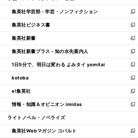
開
ウ
ン
ウ
集英社学芸部 - 学芸・ノンフィクション
く
で
ド
ィ
新
開
ウ
ン
し
集英社ビジネス書
く
で
ド
い
新
開
ウ
ウ
し
集英社新書
く
で
ィ
い
新
開
ン
ウ
し
集英社新書プラス - 知の水先案内人
く
ド
ィ
い
新
ウ
ン
ウ
し
1日5分で、明日は変わる よみタイ yomitai
で
ド
ィ
い
新
開
ウ
ン
ウ
し
kotoba
く
で
ド
ィ
い
新
開
ウ
ン
ウ
し
e!集英社
く
で
ド
ィ
い
新
開
ウ
ン
ウ
し
情報・知識＆オピニオン imidas
く
で
ド
ィ
い
新
開
ウ
ン
ウ
し
ライトノベル・ノベライズ
く
で
ド
ィ
い
開
ウ
ン
ウ
集英社Webマガジン コバルト
く
で
ド
ィ
新
開
ウ
ン