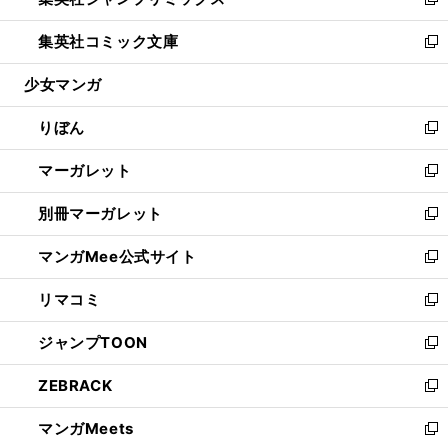
ィ
い
新
開
ウ
ン
ウ
し
集英社コミック文庫
く
で
ド
ィ
い
新
開
ウ
ン
ウ
し
少女マンガ
く
で
ド
ィ
い
開
ウ
ン
ウ
りぼん
く
で
ド
ィ
新
開
ウ
ン
し
マーガレット
く
で
ド
い
新
開
ウ
ウ
し
別冊マーガレット
く
で
ィ
い
新
開
ン
ウ
し
マンガMee公式サイト
く
ド
ィ
い
新
ウ
ン
ウ
し
リマコミ
で
ド
ィ
い
新
開
ウ
ン
ウ
し
ジャンプTOON
く
で
ド
ィ
い
新
開
ウ
ン
ウ
し
ZEBRACK
く
で
ド
ィ
い
新
開
ウ
ン
ウ
し
マンガMeets
く
で
ド
ィ
い
新