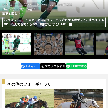
昨季13ゴールを挙げた、東京ヴェルディの佐藤凌我
photo by Getty Images
記事を読む＞＞
記事を読む＞＞
記事を読む＞＞
記事を読む＞＞
記事を読む＞＞
記事を読む＞＞
記事を読む＞＞
記事を読む＞＞
記事を読む＞＞
記事を読む＞＞
記事を読む＞＞
記事を読む＞＞
記事を読む＞＞
小野伸二、引退も頭によぎるプロ25年目のシーズン。「ヤットからは刺
興梠慎三「選手としてのモチベーションはあまりなかったかも」。そこか
河村勇輝、３度目のＢリーグ挑戦でプレースタイルに変化。アシスト倍
槙野智章に涙は似合わない。新天地ヴィッセルではエンターテイナーとし
イニエスタが語る、ニッポンへの愛。いつかは日本代表監督「イニエス
J1リーグ３連覇のキーマン、脇坂泰斗26歳。「ミスターフロンターレ」
フェブラリーＳでソダシの捲土重来が期待できるわけ。「不敗伝説」など
フェブラリーＳは今年も荒れるか。「お得意様」の血統から連対しそうな
豪華メンバー集結も激戦必至のフェブラリーＳ。トップジョッキーが乗る
フェブラリーＳは本命不在の大混戦。年齢不安ない９歳馬が得意舞台で大
ほのかが汚名返上を狙うフェブラリーS。気になる６頭の中から選んだ本
J2ウォッチャー平畠啓史さんが今シーズン注目する選手５人。止めまくる
2022シーズンもJ2は面白ポイント満載。平畠啓史さんが注目チームの見
前へ
激をもらう」
ら起こった心境の変化、移籍を決めた理由
増、3Pが減った理由を聞いてみた
ても「サッカーを盛り上げたい」
タ・ジャパン」を夢見て
中村憲剛の魂を受け継ぐ男
好転材料が複数ある
２頭をピックアップ
人気薄で一発狙い
激走の気配
命は？
GK、なんでもできるFW、展開力がすごいMF…
どころを紹介
いいね
Xでポストする
LINEで送る
line
faceboo
x
k
その他のフォトギャラリー