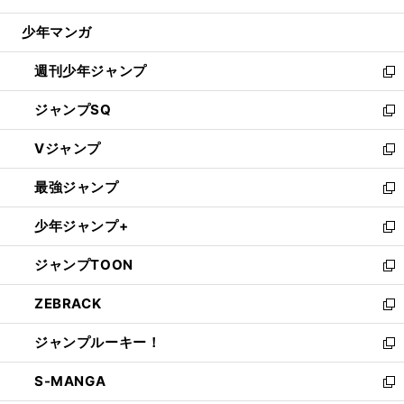
閉
ウ
じ
少年マンガ
で
る
開
週刊少年ジャンプ
く
新
し
ジャンプSQ
い
新
ウ
し
Vジャンプ
ィ
い
新
ン
ウ
し
最強ジャンプ
ド
ィ
い
新
ウ
ン
ウ
し
少年ジャンプ+
で
ド
ィ
い
新
開
ウ
ン
ウ
し
ジャンプTOON
く
で
ド
ィ
い
新
開
ウ
ン
ウ
し
ZEBRACK
く
で
ド
ィ
い
新
開
ウ
ン
ウ
し
ジャンプルーキー！
く
で
ド
ィ
い
新
開
ウ
ン
ウ
し
S-MANGA
く
で
ド
ィ
い
新
開
ウ
ン
ウ