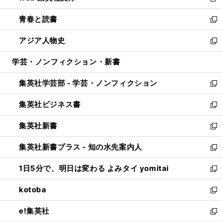
新
ウ
ン
ウ
し
青春と読書
で
ド
ィ
い
新
開
ウ
ン
ウ
し
アジア人物史
く
で
ド
ィ
い
新
開
ウ
ン
ウ
し
学芸・ノンフィクション・新書
く
で
ド
ィ
い
開
ウ
ン
ウ
集英社学芸部 - 学芸・ノンフィクション
く
で
ド
ィ
新
開
ウ
ン
し
集英社ビジネス書
く
で
ド
い
新
開
ウ
ウ
し
集英社新書
く
で
ィ
い
新
開
ン
ウ
し
集英社新書プラス - 知の水先案内人
く
ド
ィ
い
新
ウ
ン
ウ
し
1日5分で、明日は変わる よみタイ yomitai
で
ド
ィ
い
新
開
ウ
ン
ウ
し
kotoba
く
で
ド
ィ
い
新
開
ウ
ン
ウ
し
e!集英社
く
で
ド
ィ
い
新
開