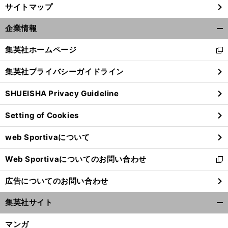
サイトマップ
企業情報
開
く/
集英社ホームページ
新
閉
し
じ
集英社プライバシーガイドライン
い
る
ウ
SHUEISHA Privacy Guideline
ィ
ン
Setting of Cookies
ド
ウ
web Sportivaについて
で
開
Web Sportivaについてのお問い合わせ
く
新
し
広告についてのお問い合わせ
い
ウ
集英社サイト
ィ
開
ン
く/
マンガ
ド