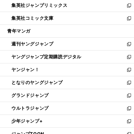
し
集英社ジャンプリミックス
く
で
ド
ィ
い
新
開
ウ
ン
ウ
し
集英社コミック文庫
く
で
ド
ィ
い
新
開
ウ
ン
ウ
し
青年マンガ
く
で
ド
ィ
い
開
ウ
ン
ウ
週刊ヤングジャンプ
く
で
ド
ィ
新
開
ウ
ン
し
ヤングジャンプ定期購読デジタル
く
で
ド
い
新
開
ウ
ウ
し
ヤンジャン！
く
で
ィ
い
新
開
ン
ウ
し
となりのヤングジャンプ
く
ド
ィ
い
新
ウ
ン
ウ
し
グランドジャンプ
で
ド
ィ
い
新
開
ウ
ン
ウ
し
ウルトラジャンプ
く
で
ド
ィ
い
新
開
ウ
ン
ウ
し
少年ジャンプ+
く
で
ド
ィ
い
新
開
ウ
ン
ウ
し
ジャンプTOON
く