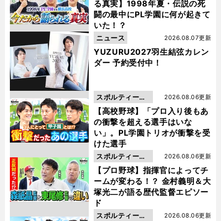
る真実】1998年夏・伝説の死
闘の最中にPL学園に何が起きて
いた！？
ニュース
2026.08.07更新
YUZURU2027羽生結弦カレン
ダー 予約受付中！
スポルティーバ
2026.08.06更新
動画
【高校野球】「プロ入り後もあ
の衝撃を超える選手はいな
い」。PL学園トリオが衝撃を受
けた選手
スポルティーバ
2026.08.06更新
動画
【プロ野球】指揮官によってチ
ームが変わる！？ 金村義明＆大
塚光二が語る歴代監督エピソー
ド
スポルティーバ
2026.08.06更新