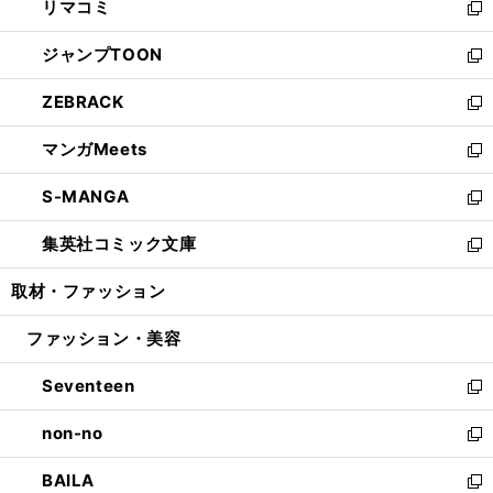
リマコミ
で
ド
ィ
い
新
開
ウ
ン
ウ
し
ジャンプTOON
く
で
ド
ィ
い
新
開
ウ
ン
ウ
し
ZEBRACK
く
で
ド
ィ
い
新
開
ウ
ン
ウ
し
マンガMeets
く
で
ド
ィ
い
新
開
ウ
ン
ウ
し
S-MANGA
く
で
ド
ィ
い
新
開
ウ
ン
ウ
し
集英社コミック文庫
く
で
ド
ィ
い
新
開
ウ
ン
ウ
し
取材・ファッション
く
で
ド
ィ
い
開
ウ
ン
ウ
ファッション・美容
く
で
ド
ィ
開
ウ
ン
Seventeen
く
で
ド
新
開
ウ
し
non-no
く
で
い
新
開
ウ
し
BAILA
く
ィ
い
新