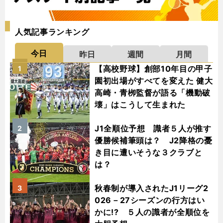
人気記事ランキング
今日
昨日
週間
月間
【高校野球】創部10年目の甲子
1
園初出場がすべてを変えた 健大
高崎・青栁監督が語る「機動破
壊」はこうして生まれた
J1全順位予想 識者５人が推す
2
優勝候補筆頭は？ J2降格の憂
き目に遭いそうな３クラブと
は？
秋春制が導入されたJ1リーグ2
3
026－27シーズンの行方はい
かに!? ５人の識者が全順位を