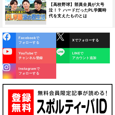
動画
【高校野球】部員全員が大号
泣！？ ハードだったPL学園時
代を支えたものとは
cebo
X
Facebookで
Xでフォローする
ok
フォローする
uTube
LINE
YouTubeで
LINEで
チャンネル登録
アカウント追加
stagra
Instagramで
m
フォローする