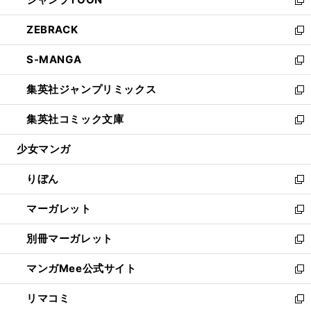
で
ド
ィ
い
新
開
ウ
ン
ウ
し
ZEBRACK
く
で
ド
ィ
い
新
開
ウ
ン
ウ
し
S-MANGA
く
で
ド
ィ
い
新
開
ウ
ン
ウ
し
集英社ジャンプリミックス
く
で
ド
ィ
い
新
開
ウ
ン
ウ
し
集英社コミック文庫
く
で
ド
ィ
い
新
開
ウ
ン
ウ
し
少女マンガ
く
で
ド
ィ
い
開
ウ
ン
ウ
りぼん
く
で
ド
ィ
新
開
ウ
ン
し
マーガレット
く
で
ド
い
新
開
ウ
ウ
し
別冊マーガレット
く
で
ィ
い
新
開
ン
ウ
し
マンガMee公式サイト
く
ド
ィ
い
新
ウ
ン
ウ
し
リマコミ
で
ド
ィ
い
新