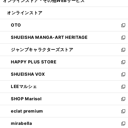
オンラインストア・
その他WEBサービス
く
で
ィ
い
開
ン
ウ
オンラインストア
く
ド
ィ
ウ
ン
OTO
で
ド
新
開
ウ
し
SHUEISHA MANGA-ART HERITAGE
く
で
い
新
開
ウ
し
ジャンプキャラクターズストア
く
ィ
い
新
ン
ウ
し
HAPPY PLUS STORE
ド
ィ
い
新
ウ
ン
ウ
し
SHUEISHA VOX
で
ド
ィ
い
新
開
ウ
ン
ウ
し
LEEマルシェ
く
で
ド
ィ
い
新
開
ウ
ン
ウ
し
SHOP Marisol
く
で
ド
ィ
い
新
開
ウ
ン
ウ
し
eclat premium
く
で
ド
ィ
い
新
開
ウ
ン
ウ
し
mirabella
く
で
ド
ィ
い
新