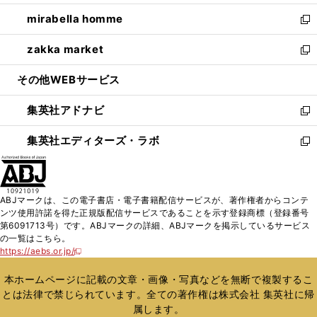
開
ウ
ン
ウ
し
mirabella homme
く
で
ド
ィ
い
新
開
ウ
ン
ウ
し
zakka market
く
で
ド
ィ
い
新
開
ウ
ン
ウ
し
その他WEBサービス
く
で
ド
ィ
い
開
ウ
ン
ウ
集英社アドナビ
く
で
ド
ィ
新
開
ウ
ン
し
集英社エディターズ・ラボ
く
で
ド
い
新
開
ウ
ウ
し
く
で
ィ
い
開
ン
ウ
ABJマークは、この電子書店・電子書籍配信サービスが、著作権者からコンテ
く
ド
ィ
ンツ使用許諾を得た正規版配信サービスであることを示す登録商標（登録番号
ウ
ン
第6091713号）です。ABJマークの詳細、ABJマークを掲示しているサービス
で
ド
の一覧はこちら。
開
ウ
https://aebs.or.jp/
新
く
で
し
い
開
本ホームページに記載の文章・画像・写真などを無断で複製するこ
ウ
く
とは法律で禁じられています。全ての著作権は株式会社 集英社に帰
ィ
属します。
ン