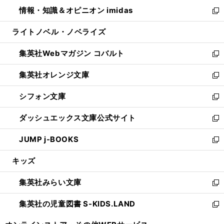
ウ
ン
ウ
し
情報・知識＆オピニオン imidas
く
で
ド
ィ
い
新
開
ウ
ン
ウ
し
ライトノベル・ノベライズ
く
で
ド
ィ
い
開
ウ
ン
ウ
集英社Webマガジン コバルト
く
で
ド
ィ
新
開
ウ
ン
し
集英社オレンジ文庫
く
で
ド
い
新
開
ウ
ウ
し
シフォン文庫
く
で
ィ
い
新
開
ン
ウ
し
ダッシュエックス文庫公式サイト
く
ド
ィ
い
新
ウ
ン
ウ
し
JUMP j-BOOKS
で
ド
ィ
い
新
開
ウ
ン
ウ
し
キッズ
く
で
ド
ィ
い
開
ウ
ン
ウ
集英社みらい文庫
く
で
ド
ィ
新
開
ウ
ン
し
集英社の児童図書 S-KIDS.LAND
く
で
ド
い
新
開
ウ
ウ
し