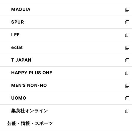
ン
ウ
し
MAQUIA
ド
ィ
い
新
ウ
ン
ウ
し
SPUR
で
ド
ィ
い
新
開
ウ
ン
ウ
し
LEE
く
で
ド
ィ
い
新
開
ウ
ン
ウ
し
eclat
く
で
ド
ィ
い
新
開
ウ
ン
ウ
し
T JAPAN
く
で
ド
ィ
い
新
開
ウ
ン
ウ
し
HAPPY PLUS ONE
く
で
ド
ィ
い
新
開
ウ
ン
ウ
し
MEN'S NON-NO
く
で
ド
ィ
い
新
開
ウ
ン
ウ
し
UOMO
く
で
ド
ィ
い
新
開
ウ
ン
ウ
し
集英社オンライン
く
で
ド
ィ
い
新
開
ウ
ン
ウ
し
芸能・情報・スポーツ
く
で
ド
ィ
い
開
ウ
ン
ウ