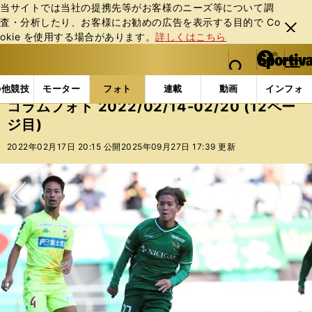
当サイトでは当社の提携先等がお客様のニーズ等について調
査・分析したり、お客様にお勧めの広告を表⽰する⽬的で Co
閉じ
okie を使⽤する場合があります。
詳しくはこちら
る
マイペ
web Sportiva (webスポルティーバ)
検索
メニュ
we
ー
フォトギャラリー
コラムフォト
コラムフォト 2022/
b
ジ
の他競技
モーター
フォト
連載
動画
インフォ
ス
コラムフォト 2022/02/14-02/20 (12ペー
ポ
ジ目)
ル
テ
2022年02月17日 20:15 公開
2025年09月27日 17:39 更新
ィ
ー
バ
次へ