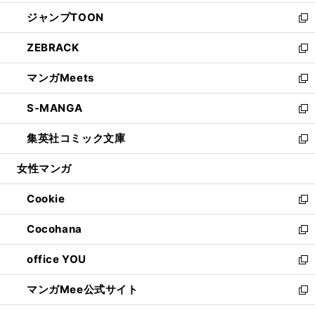
開
ウ
ン
ウ
し
ジャンプTOON
く
で
ド
ィ
い
新
開
ウ
ン
ウ
し
ZEBRACK
く
で
ド
ィ
い
新
開
ウ
ン
ウ
し
マンガMeets
く
で
ド
ィ
い
新
開
ウ
ン
ウ
し
S-MANGA
く
で
ド
ィ
い
新
開
ウ
ン
ウ
し
集英社コミック文庫
く
で
ド
ィ
い
新
開
ウ
ン
ウ
し
女性マンガ
く
で
ド
ィ
い
開
ウ
ン
ウ
Cookie
く
で
ド
ィ
新
開
ウ
ン
し
Cocohana
く
で
ド
い
新
開
ウ
ウ
し
office YOU
く
で
ィ
い
新
開
ン
ウ
し
マンガMee公式サイト
く
ド
ィ
い
新
ウ
ン
ウ
し