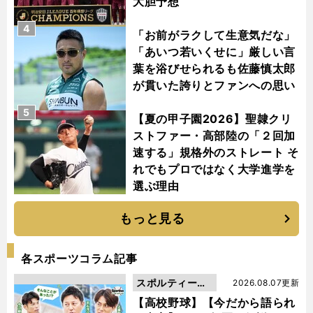
大胆予想
4
「お前がラクして生意気だな」
「あいつ若いくせに」厳しい言
葉を浴びせられるも佐藤慎太郎
が貫いた誇りとファンへの思い
5
【夏の甲子園2026】聖隷クリ
ストファー・高部陸の「２回加
速する」規格外のストレート そ
れでもプロではなく大学進学を
選ぶ理由
もっと見る
各スポーツコラム記事
スポルティーバ
2026.08.07更新
動画
【高校野球】【今だから語られ