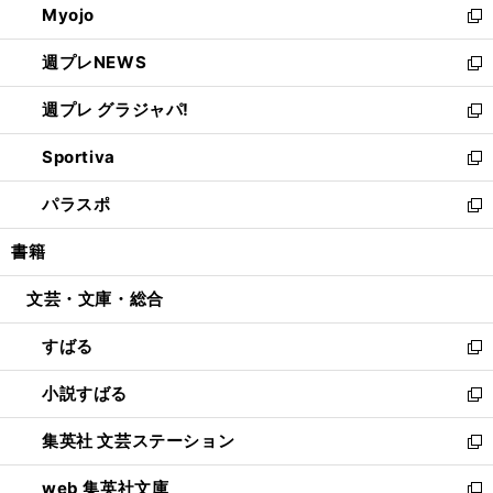
Myojo
く
で
ド
ィ
新
開
ウ
ン
し
週プレNEWS
く
で
ド
い
新
開
ウ
ウ
し
週プレ グラジャパ!
く
で
ィ
い
新
開
ン
ウ
し
Sportiva
く
ド
ィ
い
新
ウ
ン
ウ
し
パラスポ
で
ド
ィ
い
新
開
ウ
ン
ウ
し
書籍
く
で
ド
ィ
い
開
ウ
ン
ウ
文芸・文庫・総合
く
で
ド
ィ
開
ウ
ン
すばる
く
で
ド
新
開
ウ
し
小説すばる
く
で
い
新
開
ウ
し
集英社 文芸ステーション
く
ィ
い
新
ン
ウ
し
web 集英社文庫
ド
ィ
い