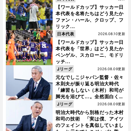
【ワールドカップ】サッカー日
本代表を名将たちはどう見たか
ファン・ハール、クロップ、フ
リック...
日本代表
2026.08.10更新
【ワールドカップ】サッカー日
本代表を「世界」はどう見たか
ベンゲル、スカローニ、モドリ
ッチ...
Jリーグ
2026.08.09更新
元なでしこジャパン監督・佐々
木則夫が振り返る明治大時代
「練習もしない（木村）和司が
脚光を浴びて...。全然面白くな
い４年間でした」
Jリーグ
2026.08.09更新
明治大時代から別格だった木村
和司の技術 「実は僕、アイツ
のフェイントを真似していまし