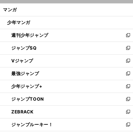
ン
く/
マンガ
ド
閉
ウ
じ
少年マンガ
で
る
開
週刊少年ジャンプ
く
新
し
ジャンプSQ
い
新
ウ
し
Vジャンプ
ィ
い
新
ン
ウ
し
最強ジャンプ
ド
ィ
い
新
ウ
ン
ウ
し
少年ジャンプ+
で
ド
ィ
い
新
開
ウ
ン
ウ
し
ジャンプTOON
く
で
ド
ィ
い
新
開
ウ
ン
ウ
し
ZEBRACK
く
で
ド
ィ
い
新
開
ウ
ン
ウ
し
ジャンプルーキー！
く
で
ド
ィ
い
新
開
ウ
ン
ウ
し