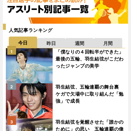
人気記事ランキング
今日
昨日
週間
月間
「僕なりの４回転半ができた」
1
最後の五輪、羽生結弦がこだわ
ったジャンプの美学
羽生結弦、五輪連覇の舞台裏
2
ケガで欠場中に取り組んだ「勉
強」で成長
羽生結弦を覚醒させた「誰かの
3
ために」の思い 五輪連覇の偉