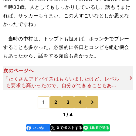
当時33歳。人としてもしっかりしているし、話もうまけ
れば、サッカーもうまい。この人すごいなとしか思えな
かったですね」
当時の中村は、トップ下も担えば、ボランチでプレー
することも多かった。必然的に谷口とコンビを組む機会
もあったから、話をする頻度も高かった。
次のページへ
「たくさんアドバイスはもらいましたけど、レベル
も要求も高かったので、自分ができることもあれ
ば、できないこともありました。選手としてタイプ
も違いましたし、マネはできないというか。逆にマ
次
1
2
3
4
のページへ
ネをしていてはダメ
1 / 4
いいね
Xでポストする
LINEで送る
line
faceboo
x
k