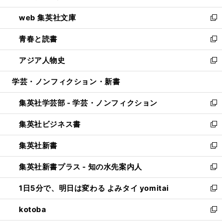
ン
ウ
し
web 集英社文庫
ド
ィ
い
新
ウ
ン
ウ
し
青春と読書
で
ド
ィ
い
新
開
ウ
ン
ウ
し
アジア人物史
く
で
ド
ィ
い
新
開
ウ
ン
ウ
し
学芸・ノンフィクション・新書
く
で
ド
ィ
い
開
ウ
ン
ウ
集英社学芸部 - 学芸・ノンフィクション
く
で
ド
ィ
新
開
ウ
ン
し
集英社ビジネス書
く
で
ド
い
新
開
ウ
ウ
し
集英社新書
く
で
ィ
い
新
開
ン
ウ
し
集英社新書プラス - 知の水先案内人
く
ド
ィ
い
新
ウ
ン
ウ
し
1日5分で、明日は変わる よみタイ yomitai
で
ド
ィ
い
新
開
ウ
ン
ウ
し
kotoba
く
で
ド
ィ
い
新
開
ウ
ン
ウ
し