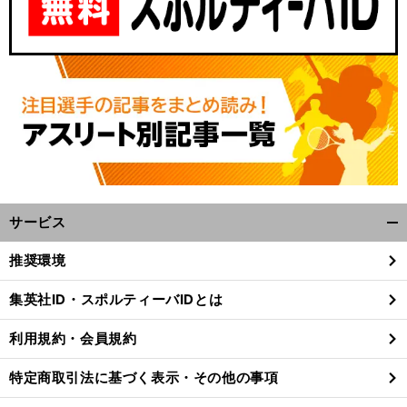
サービス
開
。
前
く/
へ
FC
推奨環境
閉
じ
集英社ID・スポルティーバIDとは
る
利用規約・会員規約
特定商取引法に基づく表示・その他の事項