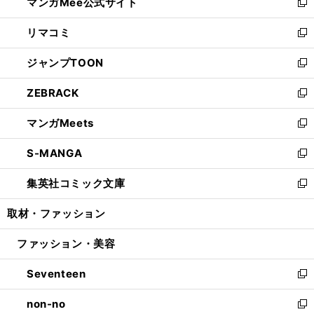
マンガMee公式サイト
く
ド
ィ
い
新
ウ
ン
ウ
し
リマコミ
で
ド
ィ
い
新
開
ウ
ン
ウ
し
ジャンプTOON
く
で
ド
ィ
い
新
開
ウ
ン
ウ
し
ZEBRACK
く
で
ド
ィ
い
新
開
ウ
ン
ウ
し
マンガMeets
く
で
ド
ィ
い
新
開
ウ
ン
ウ
し
S-MANGA
く
で
ド
ィ
い
新
開
ウ
ン
ウ
し
集英社コミック文庫
く
で
ド
ィ
い
新
開
ウ
ン
ウ
し
取材・ファッション
く
で
ド
ィ
い
開
ウ
ン
ウ
ファッション・美容
く
で
ド
ィ
開
ウ
ン
Seventeen
く
で
ド
新
開
ウ
し
non-no
く
で
い
新