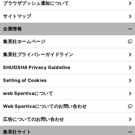
ブラウザプッシュ通知について
サイトマップ
企業情報
開
く/
集英社ホームページ
新
閉
し
じ
集英社プライバシーガイドライン
い
る
ウ
SHUEISHA Privacy Guideline
ィ
ン
Setting of Cookies
ド
ウ
web Sportivaについて
で
開
Web Sportivaについてのお問い合わせ
く
新
し
広告についてのお問い合わせ
い
ウ
集英社サイト
ィ
開