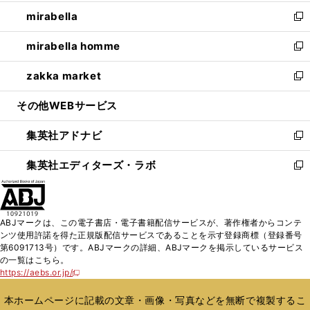
開
ウ
ン
ウ
し
mirabella
く
で
ド
ィ
い
新
開
ウ
ン
ウ
し
mirabella homme
く
で
ド
ィ
い
新
開
ウ
ン
ウ
し
zakka market
く
で
ド
ィ
い
新
開
ウ
ン
ウ
し
その他WEBサービス
く
で
ド
ィ
い
開
ウ
ン
ウ
集英社アドナビ
く
で
ド
ィ
新
開
ウ
ン
し
集英社エディターズ・ラボ
く
で
ド
い
新
開
ウ
ウ
し
く
で
ィ
い
開
ン
ウ
ABJマークは、この電子書店・電子書籍配信サービスが、著作権者からコンテ
く
ド
ィ
ンツ使用許諾を得た正規版配信サービスであることを示す登録商標（登録番号
ウ
ン
第6091713号）です。ABJマークの詳細、ABJマークを掲示しているサービス
で
ド
の一覧はこちら。
開
ウ
https://aebs.or.jp/
新
く
で
し
い
開
本ホームページに記載の文章・画像・写真などを無断で複製するこ
ウ