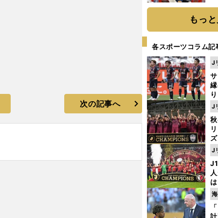
糧
は
もっと
各スポーツコラム記
J
サ
縁
り
次の記事へ
開
J
見
秋
リ
ズ
J
を
J
人
は
に
海
と
「
計