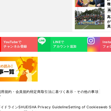
種
ィ
高
起
高
が
員
み
Instagra
LINE
YouTubeで
LINEで
Inst
m
チャンネル登録
アカウント追加
フォ
利用規約・会員規約
特定商取引法に基づく表示・その他の事項
プ
ガイドライン
SHUEISHA Privacy Guideline
Setting of Cookies
web 