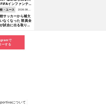
 FIFAインファンテ
ーノ会長体制に何が
校・ユース
2026.08.05
きているのか
校サッカーから補欠
更新
いなくなった 部員全
が試合に出る取り組
が進んでいる
agramで
ローする
Sportivaについて