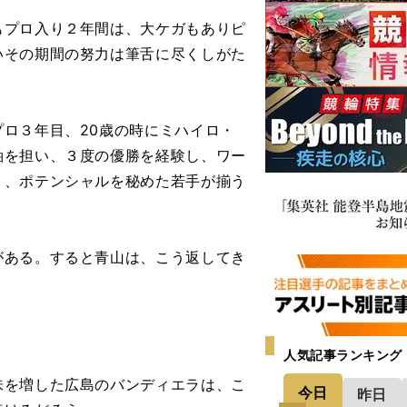
プロ入り２年間は、大ケガもありピ
いその期間の努力は筆舌に尽くしがた
ロ３年目、20歳の時にミハイロ・
軸を担い、３度の優勝を経験し、ワー
く、ポテンシャルを秘めた若手が揃う
ある。すると青山は、こう返してき
人気記事ランキング
を増した広島のバンディエラは、こ
今日
昨日