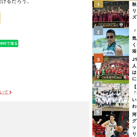
続けるだろう。
秋
1
リ
ズ
を
「
2
気
LINEで送る
く
浴
太
J
3
ァ
人
は
に
4
と
【
ついて
「
い
わ
5
だ
河
グ
ッ
り