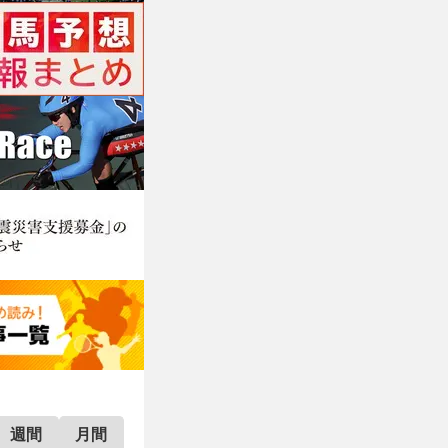
週間
月間