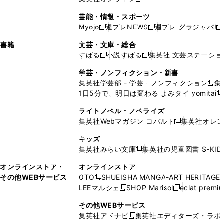
し
新
し
し
し
ン
ィ
ン
ン
開
で
開
で
い
し
い
い
い
ド
ン
ド
ド
芸能・情報・スポーツ
く
開
く
開
ウ
い
ウ
ウ
ウ
ウ
ド
ウ
ウ
Myojo
週プレNEWS
週プレ グラジャパ!
く
く
新
新
新
ィ
ウ
ィ
ィ
ィ
で
ウ
で
で
し
し
ン
ィ
ン
ン
ン
書籍
文芸・文庫・総合
開
で
開
開
い
い
ド
ン
ド
ド
ド
すばる
小説すばる
集英社 文芸ステーシ
く
開
く
く
新
新
ウ
ウ
ウ
ド
ウ
ウ
ウ
く
し
し
ィ
ィ
学芸・ノンフィクション・新書
で
ウ
で
で
で
い
い
ン
ン
集英社学芸部 - 学芸・ノンフィクション
開
で
開
開
開
新
ウ
ウ
ド
ド
1日5分で、明日は変わる よみタイ yomitai
く
開
く
く
く
し
新
ィ
ィ
ウ
ウ
く
い
ン
ン
ライトノベル・ノベライズ
で
で
ウ
ド
ド
集英社Webマガジン コバルト
集英社オレ
開
開
新
ィ
ウ
ウ
く
く
し
ン
キッズ
で
で
い
ド
集英社みらい文庫
集英社の児童図書 S-KID
開
開
新
ウ
ウ
く
く
し
ィ
オンラインストア・
オンラインストア
で
い
ン
その他WEBサービス
OTO
SHUEISHA MANGA-ART HERITAGE
開
新
ウ
ド
LEEマルシェ
SHOP Marisol
eclat prem
く
し
新
新
ィ
ウ
い
し
し
ン
その他WEBサービス
で
ウ
い
い
ド
集英社アドナビ
集英社エディターズ・ラ
開
新