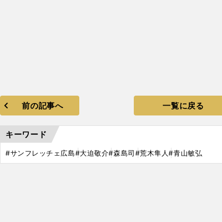
前の記事へ
一覧に戻る
キーワード
#サンフレッチェ広島
#大迫敬介
#森島司
#荒木隼人
#青山敏弘