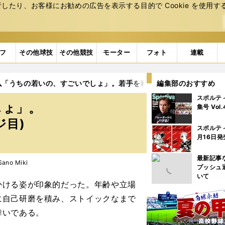
たり、お客様にお勧めの広告を表⽰する⽬的で Cookie を使⽤す
フ
その他球技
その他競技
モーター
フォト
連載
弘「うちの若いの、すごいでしょ」。若手を称賛も道を譲る気なし
編集部のおすすめ
スポルテ
しょ」。
集号 Vol
ジ目)
スポルテ
月16日発
最新記事
no Miki
プッシュ
いて
ける姿が印象的だった。年齢や立場
に自己研磨を積み、ストイックなまで
舞いである。