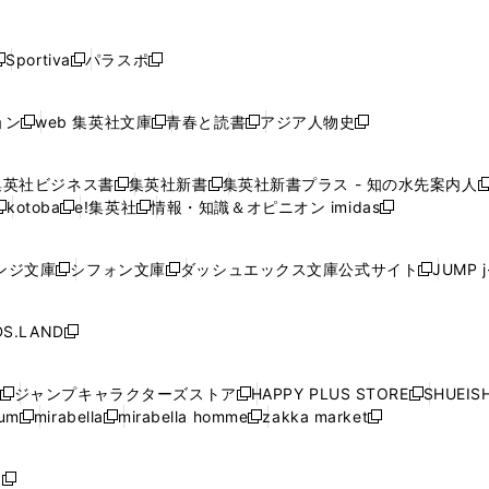
し
し
し
し
し
ン
ン
ン
ン
開
開
開
開
開
い
い
い
い
い
ド
ド
ド
ド
く
く
く
く
く
ウ
ウ
ウ
ウ
ウ
ウ
ウ
ウ
ウ
Sportiva
パラスポ
新
新
ィ
ィ
ィ
ィ
ィ
で
で
で
で
し
し
し
ン
ン
ン
ン
ン
開
開
開
開
い
い
い
ド
ド
ド
ド
ド
ョン
web 集英社文庫
青春と読書
アジア人物史
く
く
く
く
新
新
新
新
ウ
ウ
ウ
ウ
ウ
ウ
ウ
ウ
し
し
し
し
ィ
ィ
ィ
で
で
で
で
で
い
い
い
い
ン
ン
ン
集英社ビジネス書
集英社新書
集英社新書プラス - 知の水先案内人
開
開
開
開
開
新
新
新
ウ
ウ
ウ
ウ
ド
ド
ド
kotoba
e!集英社
情報・知識＆オピニオン imidas
く
く
く
く
く
新
し
新
し
新
ィ
ィ
ィ
ィ
ウ
ウ
ウ
し
し
い
し
い
し
ン
ン
ン
ン
で
で
で
い
い
ウ
い
ウ
い
ド
ド
ド
ド
ンジ文庫
シフォン文庫
ダッシュエックス文庫公式サイト
JUMP 
開
開
開
新
新
新
ウ
ウ
ィ
ウ
ィ
ウ
ウ
ウ
ウ
ウ
く
く
く
し
し
し
ィ
ィ
ン
ィ
ン
ィ
で
で
で
で
い
い
い
ン
ン
ド
ン
ド
ン
S.LAND
開
開
開
開
新
ウ
ウ
ウ
ド
ド
ウ
ド
ウ
ド
く
く
く
く
し
ィ
ィ
ィ
ウ
ウ
で
ウ
で
ウ
い
ン
ン
ン
ジャンプキャラクターズストア
HAPPY PLUS STORE
SHUEIS
で
で
開
で
開
で
新
新
新
ウ
ド
ド
ド
ium
mirabella
mirabella homme
zakka market
開
開
く
開
く
開
し
新
新
新
し
新
し
ィ
ウ
ウ
ウ
く
く
く
く
い
し
し
い
し
し
い
ン
で
で
で
ウ
い
い
ウ
い
い
ウ
ド
ボ
開
開
開
新