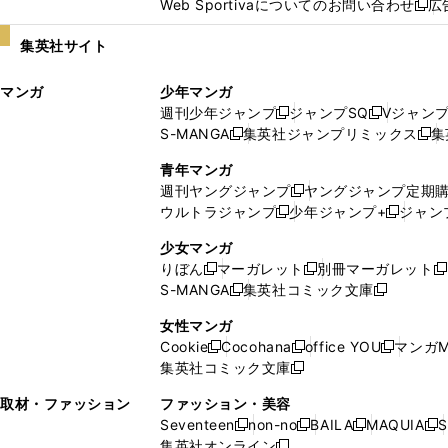
Web Sportivaについてのお問い合わせ
広
し
新
い
し
集英社サイト
ウ
い
ィ
ウ
マンガ
少年マンガ
ン
ィ
週刊少年ジャンプ
ジャンプSQ
Vジャン
ド
ン
新
新
S-MANGA
集英社ジャンプリミックス
集
ウ
ド
新
し
し
新
で
ウ
し
い
い
し
青年マンガ
開
で
い
ウ
ウ
い
週刊ヤングジャンプ
ヤングジャンプ定期
新
く
開
ウ
ィ
ィ
ウ
ウルトラジャンプ
少年ジャンプ+
ジャン
新
し
新
く
ィ
ン
ン
ィ
し
い
し
ン
ド
ド
ン
少女マンガ
い
ウ
い
ド
ウ
ウ
ド
りぼん
マーガレット
別冊マーガレット
新
新
新
ウ
ィ
ウ
ウ
で
で
ウ
S-MANGA
集英社コミック文庫
し
新
し
新
ィ
ン
ィ
で
開
開
で
い
し
い
し
ン
ド
ン
女性マンガ
開
く
く
開
ウ
い
ウ
い
ド
ウ
ド
Cookie
Cocohana
office YOU
マンガM
く
く
新
新
新
ィ
ウ
ィ
ウ
ウ
で
ウ
集英社コミック文庫
し
新
し
し
ン
ィ
ン
ィ
で
開
で
い
し
い
い
ド
ン
ド
ン
取材・ファッション
ファッション・美容
開
く
開
ウ
い
ウ
ウ
ウ
ド
ウ
ド
Seventeen
non-no
BAILA
MAQUIA
S
く
く
新
新
新
新
ィ
ウ
ィ
ィ
で
ウ
で
ウ
集英社オンライン