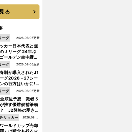
に３年目のNBA挑戦
続く
見る
事
リーグ
2026.08.06更新
ッカー日本代表と無
のＪリーグ 24年ぶ
ゴールデン生中継の
幕戦でヘタな試合は
リーグ
2026.08.06更新
せられない
春制が導入されたJ1
ーグ2026－27シー
ンの行方はいかに!?
５人の識者が全順位
解
。
リーグ
2026.08.06更新
消されない仙台の戦術的不備
名GKの美技が泣いている
大胆予想
1全順位予想 識者５
が推す優勝候補筆頭
？ J2降格の憂き目
遭いそうな３クラブ
外サッカー
2026.08.05
は？
ワールドカップ売却
更新
画」は断念も残る火