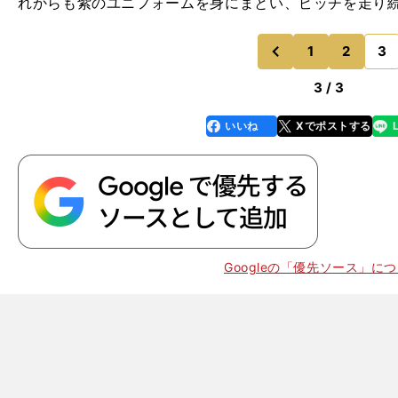
れからも紫のユニフォームを身にまとい、ピッチを走り
1
2
3
のページへ
前
3 / 3
いいね
Xでポストする
line
faceboo
x
k
Googleの「優先ソース」に