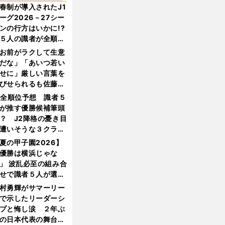
春制が導入されたJ1
ーグ2026－27シー
ンの行方はいかに!?
５人の識者が全順位
大胆予想
お前がラクして生意
だな」「あいつ若い
せに」厳しい言葉を
びせられるも佐藤慎
郎が貫いた誇りとフ
1全順位予想 識者５
ンへの思い
が推す優勝候補筆頭
？ J2降格の憂き目
遭いそうな３クラブ
は？
夏の甲子園2026】
優勝は横浜じゃな
」 波乱必至の組み合
せで識者５人が選ん
優勝校はここだ！
村勇輝がサマーリー
で示したリーダーシ
プと悔し涙 ２年ぶ
の日本代表の舞台を