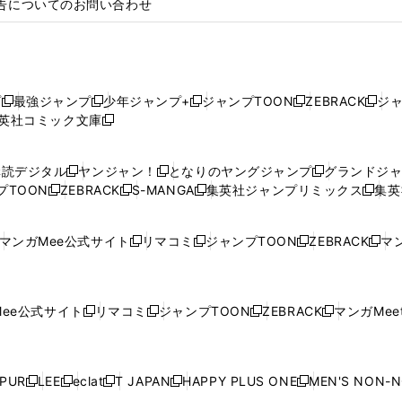
告についてのお問い合わせ
プ
最強ジャンプ
少年ジャンプ+
ジャンプTOON
ZEBRACK
ジ
新
新
新
新
新
英社コミック文庫
し
新
し
し
し
し
い
い
し
い
い
い
ウ
ウ
い
ウ
ウ
ウ
購読デジタル
ヤンジャン！
となりのヤングジャンプ
グランドジ
新
新
新
ィ
ィ
ウ
ィ
ィ
ィ
プTOON
ZEBRACK
S-MANGA
集英社ジャンプリミックス
集英
新
し
新
し
新
し
新
ン
ン
ィ
ン
ン
ン
し
い
し
い
し
い
し
ド
ド
ン
ド
ド
ド
い
ウ
い
ウ
い
ウ
い
ウ
ウ
ド
ウ
ウ
ウ
マンガMee公式サイト
リマコミ
ジャンプTOON
ZEBRACK
マン
新
新
新
新
ウ
ィ
ウ
ィ
ウ
ィ
ウ
で
で
ウ
で
で
で
し
し
し
し
し
ィ
ン
ィ
ン
ィ
ン
ィ
開
開
で
開
開
開
い
い
い
い
い
ン
ド
ン
ド
ン
ド
ン
く
く
開
く
く
く
ウ
ウ
ウ
ウ
ウ
ド
ウ
ド
ウ
ド
ウ
ド
ee公式サイト
リマコミ
ジャンプTOON
ZEBRACK
マンガMeet
く
新
新
新
新
ィ
ィ
ィ
ィ
ィ
ウ
で
ウ
で
ウ
で
ウ
し
し
し
し
ン
ン
ン
ン
ン
で
開
で
開
で
開
で
い
い
い
い
ド
ド
ド
ド
ド
開
く
開
く
開
く
開
ウ
ウ
ウ
ウ
ウ
ウ
ウ
ウ
ウ
PUR
LEE
eclat
T JAPAN
HAPPY PLUS ONE
MEN'S NON-
く
く
く
く
新
新
新
新
新
ィ
ィ
ィ
ィ
で
で
で
で
で