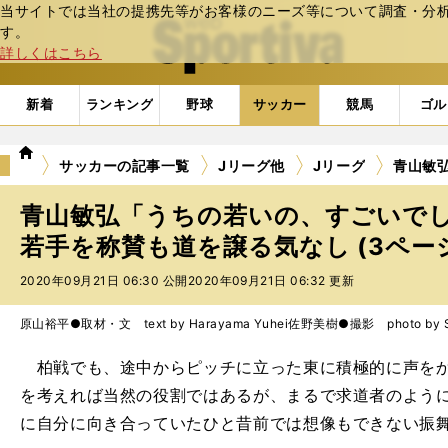
当サイトでは当社の提携先等がお客様のニーズ等について調査・分析し
web Sportiva (webスポルティーバ)
す。
詳しくはこちら
新着
ランキング
野球
サッカー
競馬
ゴル
we
サッカーの記事一覧
Jリーグ他
Jリーグ
青山敏
b
ス
青山敏弘「うちの若いの、すごいで
ポ
ル
若手を称賛も道を譲る気なし (3ペー
テ
2020年09月21日 06:30 公開
2020年09月21日 06:32 更新
ィ
ー
バ
原山裕平●取材・文 text by Harayama Yuhei
佐野美樹●撮影 photo by Sa
柏戦でも、途中からピッチに立った東に積極的に声をか
を考えれば当然の役割ではあるが、まるで求道者のよう
に自分に向き合っていたひと昔前では想像もできない振