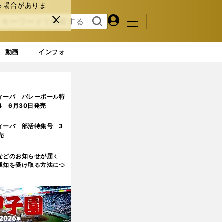
る場合がありま
マイペ
閉じ
検索
メニュ
ー
る
す
ジ
る
動画
インフォ
3ページ目
ィーバ バレーボール特
.4 6月30日発売
ィーバ 部活特集号 3
売
などのお知らせが届く
通知を受け取る方法につ