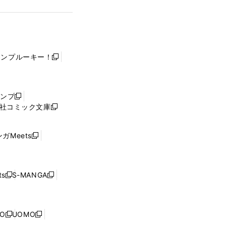
ャンプルーキー！
新
し
い
ウ
ャンプ
新
ィ
社コミック文庫
し
新
ン
い
し
ド
ウ
い
ウ
ガMeets
新
ィ
ウ
で
し
ン
ィ
開
い
ド
ン
く
ウ
ウ
ド
s
S-MANGA
新
新
ィ
で
ウ
し
し
ン
開
で
い
い
ド
く
開
ウ
ウ
ウ
NO
UOMO
く
新
新
ィ
ィ
で