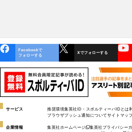
ebo
X
YouTube
Facebookで
Xでフォローする
ok
フォローする
サービス
推奨環境
集英社ID・スポルティーバIDとは
ブラウザプッシュ通知について
サイトマッ
企業情報
集英社ホームページ
集英社プライバシー
新