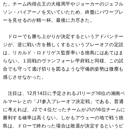
た。チーム内得点王の大槻周平やジョーカーのジェフル
ソン・バイアーノを欠いていたため、終盤にパワープレ
ーを見せるのが精一杯。最後に力尽きた。
ドローでも勝ち上がりが決定するというアドバンテー
ジが、逆に戦い方を難しくするというプレーオフの定説
は、リカルド・ロドリゲス監督率いる徳島にはあてはま
らない。１回戦のヴァンフォーレ甲府戦と同様、この試
合でも守って逃げ切りを図るような守備的姿勢は微塵も
感じさせなかった。
注目は、12月14日に予定されるJ1リーグ16位の湘南ベ
ルマーレとの「J1参入プレーオフ決定戦」である。普通
に考えれば、J2で４位だったチームがJ1の16位チームに
勝利する確率は高くない。しかもアウェーの地で戦う徳
島は、ドローで終わった場合は敗退が決定するというビ