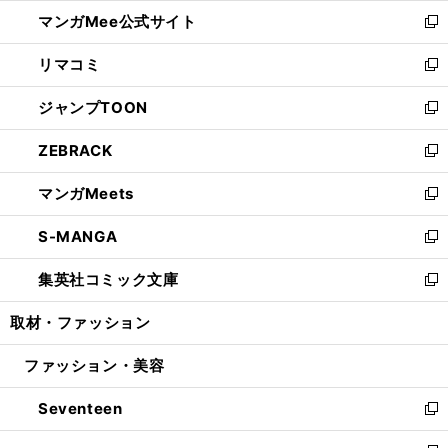
ン
ウ
し
マンガMee公式サイト
く
ド
ィ
い
新
ウ
ン
ウ
し
リマコミ
で
ド
ィ
い
新
開
ウ
ン
ウ
し
ジャンプTOON
く
で
ド
ィ
い
新
開
ウ
ン
ウ
し
ZEBRACK
く
で
ド
ィ
い
新
開
ウ
ン
ウ
し
マンガMeets
く
で
ド
ィ
い
新
開
ウ
ン
ウ
し
S-MANGA
く
で
ド
ィ
い
新
開
ウ
ン
ウ
し
集英社コミック文庫
く
で
ド
ィ
い
新
開
ウ
ン
ウ
し
取材・ファッション
く
で
ド
ィ
い
開
ウ
ン
ウ
ファッション・美容
く
で
ド
ィ
開
ウ
ン
Seventeen
く
で
ド
新
開
ウ
し