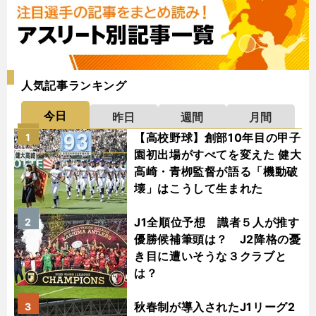
人気記事ランキング
今日
昨日
週間
月間
【高校野球】創部10年目の甲子
1
園初出場がすべてを変えた 健大
高崎・青栁監督が語る「機動破
壊」はこうして生まれた
J1全順位予想 識者５人が推す
2
優勝候補筆頭は？ J2降格の憂
き目に遭いそうな３クラブと
は？
秋春制が導入されたJ1リーグ2
3