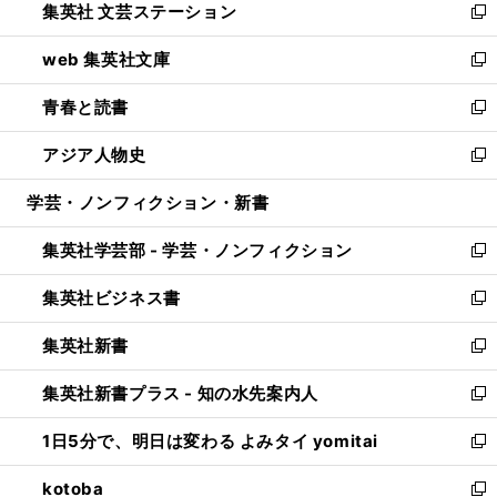
集英社 文芸ステーション
く
ィ
い
新
ン
ウ
し
web 集英社文庫
ド
ィ
い
新
ウ
ン
ウ
し
青春と読書
で
ド
ィ
い
新
開
ウ
ン
ウ
し
アジア人物史
く
で
ド
ィ
い
新
開
ウ
ン
ウ
し
学芸・ノンフィクション・新書
く
で
ド
ィ
い
開
ウ
ン
ウ
集英社学芸部 - 学芸・ノンフィクション
く
で
ド
ィ
新
開
ウ
ン
し
集英社ビジネス書
く
で
ド
い
新
開
ウ
ウ
し
集英社新書
く
で
ィ
い
新
開
ン
ウ
し
集英社新書プラス - 知の水先案内人
く
ド
ィ
い
新
ウ
ン
ウ
し
1日5分で、明日は変わる よみタイ yomitai
で
ド
ィ
い
新
開
ウ
ン
ウ
し
kotoba
く
で
ド
ィ
い
新