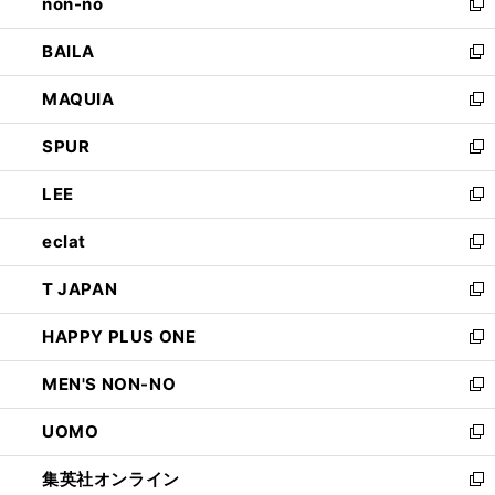
non-no
く
で
い
新
開
ウ
し
BAILA
く
ィ
い
新
ン
ウ
し
MAQUIA
ド
ィ
い
新
ウ
ン
ウ
し
SPUR
で
ド
ィ
い
新
開
ウ
ン
ウ
し
LEE
く
で
ド
ィ
い
新
開
ウ
ン
ウ
し
eclat
く
で
ド
ィ
い
新
開
ウ
ン
ウ
し
T JAPAN
く
で
ド
ィ
い
新
開
ウ
ン
ウ
し
HAPPY PLUS ONE
く
で
ド
ィ
い
新
開
ウ
ン
ウ
し
MEN'S NON-NO
く
で
ド
ィ
い
新
開
ウ
ン
ウ
し
UOMO
く
で
ド
ィ
い
新
開
ウ
ン
ウ
し
集英社オンライン
く
で
ド
ィ
い
新