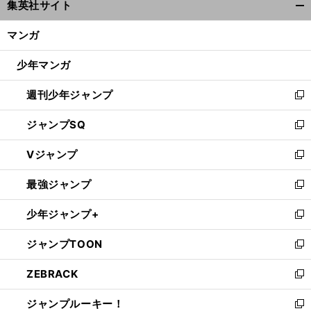
集英社サイト
ィ
開
ン
く/
マンガ
ド
閉
ウ
じ
少年マンガ
で
る
開
週刊少年ジャンプ
く
新
し
ジャンプSQ
い
新
ウ
し
Vジャンプ
ィ
い
新
ン
ウ
し
最強ジャンプ
ド
ィ
い
新
ウ
ン
ウ
し
少年ジャンプ+
で
ド
ィ
い
新
開
ウ
ン
ウ
し
ジャンプTOON
く
で
ド
ィ
い
新
開
ウ
ン
ウ
し
ZEBRACK
く
で
ド
ィ
い
新
開
ウ
ン
ウ
し
ジャンプルーキー！
く
で
ド
ィ
い
新