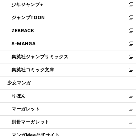
少年ジャンプ+
く
で
ド
ィ
い
新
開
ウ
ン
ウ
し
ジャンプTOON
く
で
ド
ィ
い
新
開
ウ
ン
ウ
し
ZEBRACK
く
で
ド
ィ
い
新
開
ウ
ン
ウ
し
S-MANGA
く
で
ド
ィ
い
新
開
ウ
ン
ウ
し
集英社ジャンプリミックス
く
で
ド
ィ
い
新
開
ウ
ン
ウ
し
集英社コミック文庫
く
で
ド
ィ
い
新
開
ウ
ン
ウ
し
少女マンガ
く
で
ド
ィ
い
開
ウ
ン
ウ
りぼん
く
で
ド
ィ
新
開
ウ
ン
し
マーガレット
く
で
ド
い
新
開
ウ
ウ
し
別冊マーガレット
く
で
ィ
い
新
開
ン
ウ
し
マンガMee公式サイト
く
ド
ィ
い