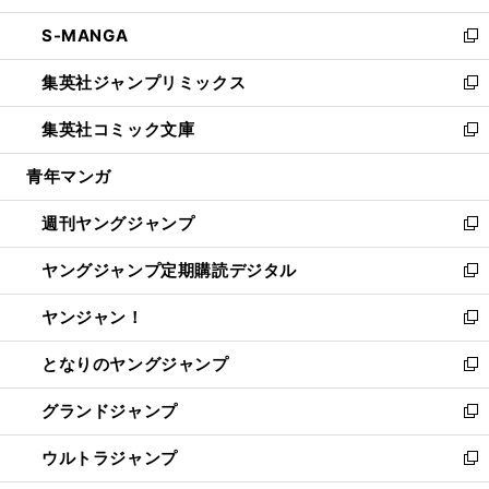
開
ウ
ン
ウ
し
S-MANGA
く
で
ド
ィ
い
新
開
ウ
ン
ウ
し
集英社ジャンプリミックス
く
で
ド
ィ
い
新
開
ウ
ン
ウ
し
集英社コミック文庫
く
で
ド
ィ
い
新
開
ウ
ン
ウ
し
青年マンガ
く
で
ド
ィ
い
開
ウ
ン
ウ
週刊ヤングジャンプ
く
で
ド
ィ
新
開
ウ
ン
し
ヤングジャンプ定期購読デジタル
く
で
ド
い
新
開
ウ
ウ
し
ヤンジャン！
く
で
ィ
い
新
開
ン
ウ
し
となりのヤングジャンプ
く
ド
ィ
い
新
ウ
ン
ウ
し
グランドジャンプ
で
ド
ィ
い
新
開
ウ
ン
ウ
し
ウルトラジャンプ
く
で
ド
ィ
い
新
開
ウ
ン
ウ
し