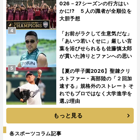
026－27シーズンの行方はい
かに!? ５人の識者が全順位を
大胆予想
4
「お前がラクして生意気だな」
「あいつ若いくせに」厳しい言
葉を浴びせられるも佐藤慎太郎
が貫いた誇りとファンへの思い
5
【夏の甲子園2026】聖隷クリ
ストファー・高部陸の「２回加
速する」規格外のストレート そ
れでもプロではなく大学進学を
選ぶ理由
もっと見る
各スポーツコラム記事