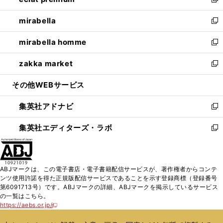
ィ
い
新
開
ウ
ン
ウ
し
mirabella
く
で
ド
ィ
い
新
開
ウ
ン
ウ
し
mirabella homme
く
で
ド
ィ
い
新
開
ウ
ン
ウ
し
zakka market
く
で
ド
ィ
い
新
開
ウ
ン
ウ
し
その他WEBサービス
く
で
ド
ィ
い
開
ウ
ン
ウ
集英社アドナビ
く
で
ド
ィ
新
開
ウ
ン
し
集英社エディターズ・ラボ
く
で
ド
い
新
開
ウ
ウ
し
く
で
ィ
い
開
ン
ウ
ABJマークは、この電子書店・電子書籍配信サービスが、著作権者からコンテ
く
ド
ィ
ンツ使用許諾を得た正規版配信サービスであることを示す登録商標（登録番号
ウ
ン
第6091713号）です。ABJマークの詳細、ABJマークを掲示しているサービス
で
ド
の一覧はこちら。
開
ウ
https://aebs.or.jp/
新
く
で
し
い