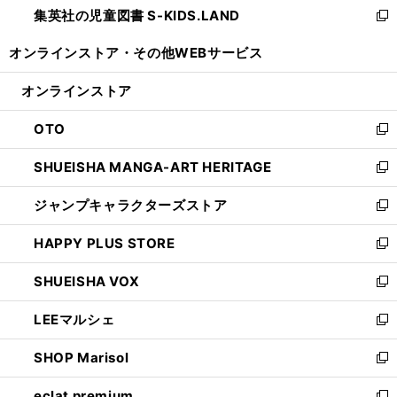
集英社の児童図書 S-KIDS.LAND
く
で
ド
い
新
開
ウ
ウ
し
オンラインストア・
その他WEBサービス
く
で
ィ
い
開
ン
ウ
オンラインストア
く
ド
ィ
ウ
ン
OTO
で
ド
新
開
ウ
し
SHUEISHA MANGA-ART HERITAGE
く
で
い
新
開
ウ
し
ジャンプキャラクターズストア
く
ィ
い
新
ン
ウ
し
HAPPY PLUS STORE
ド
ィ
い
新
ウ
ン
ウ
し
SHUEISHA VOX
で
ド
ィ
い
新
開
ウ
ン
ウ
し
LEEマルシェ
く
で
ド
ィ
い
新
開
ウ
ン
ウ
し
SHOP Marisol
く
で
ド
ィ
い
新
開
ウ
ン
ウ
し
eclat premium
く
で
ド