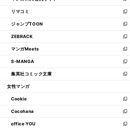
新
ウ
ン
ウ
し
リマコミ
で
ド
ィ
い
新
開
ウ
ン
ウ
し
ジャンプTOON
く
で
ド
ィ
い
新
開
ウ
ン
ウ
し
ZEBRACK
く
で
ド
ィ
い
新
開
ウ
ン
ウ
し
マンガMeets
く
で
ド
ィ
い
新
開
ウ
ン
ウ
し
S-MANGA
く
で
ド
ィ
い
新
開
ウ
ン
ウ
し
集英社コミック文庫
く
で
ド
ィ
い
新
開
ウ
ン
ウ
し
女性マンガ
く
で
ド
ィ
い
開
ウ
ン
ウ
Cookie
く
で
ド
ィ
新
開
ウ
ン
し
Cocohana
く
で
ド
い
新
開
ウ
ウ
し
office YOU
く
で
ィ
い
新
開