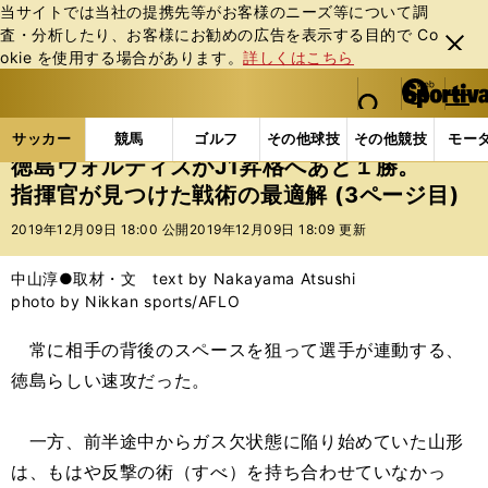
当サイトでは当社の提携先等がお客様のニーズ等について調
査・分析したり、お客様にお勧めの広告を表⽰する⽬的で Co
閉じ
okie を使⽤する場合があります。
詳しくはこちら
る
マイペ
web Sportiva (webスポルティーバ)
検索
メニュ
we
ー
サッカーの記事一覧
Jリーグ他
Jリーグ
徳島ヴ
b
ジ
サッカー
競馬
ゴルフ
その他球技
その他競技
モー
ス
徳島ヴォルティスがJ1昇格へあと１勝。
ポ
指揮官が見つけた戦術の最適解 (3ページ目)
ル
テ
2019年12月09日 18:00 公開
2019年12月09日 18:09 更新
ィ
ー
中山淳●取材・文 text by Nakayama Atsushi
バ
photo by Nikkan sports/AFLO
常に相手の背後のスペースを狙って選手が連動する、
徳島らしい速攻だった。
一方、前半途中からガス欠状態に陥り始めていた山形
は、もはや反撃の術（すべ）を持ち合わせていなかっ