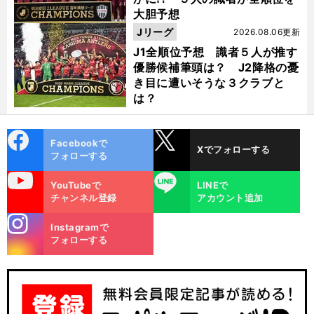
大胆予想
Jリーグ
2026.08.06更新
J1全順位予想 識者５人が推す
優勝候補筆頭は？ J2降格の憂
き目に遭いそうな３クラブと
は？
cebo
X
Facebookで
Xでフォローする
ok
フォローする
uTube
LINE
YouTubeで
LINEで
チャンネル登録
アカウント追加
stagra
Instagramで
m
フォローする