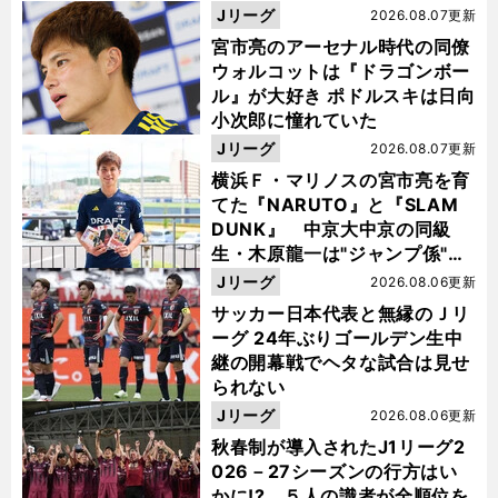
Jリーグ
2026.08.07更新
宮市亮のアーセナル時代の同僚
ウォルコットは『ドラゴンボー
ル』が大好き ポドルスキは日向
小次郎に憧れていた
Jリーグ
2026.08.07更新
横浜Ｆ・マリノスの宮市亮を育
てた『NARUTO』と『SLAM
DUNK』 中京大中京の同級
生・木原龍一は"ジャンプ係"だ
った
Jリーグ
2026.08.06更新
サッカー日本代表と無縁のＪリ
ーグ 24年ぶりゴールデン生中
継の開幕戦でヘタな試合は見せ
られない
Jリーグ
2026.08.06更新
秋春制が導入されたJ1リーグ2
026－27シーズンの行方はい
かに!? ５人の識者が全順位を