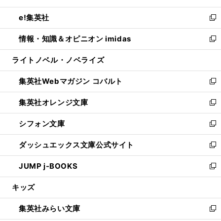
開
ウ
ン
ウ
し
e!集英社
く
で
ド
ィ
い
新
開
ウ
ン
ウ
し
情報・知識＆オピニオン imidas
く
で
ド
ィ
い
新
開
ウ
ン
ウ
し
ライトノベル・ノベライズ
く
で
ド
ィ
い
開
ウ
ン
ウ
集英社Webマガジン コバルト
く
で
ド
ィ
新
開
ウ
ン
し
集英社オレンジ文庫
く
で
ド
い
新
開
ウ
ウ
し
シフォン文庫
く
で
ィ
い
新
開
ン
ウ
し
ダッシュエックス文庫公式サイト
く
ド
ィ
い
新
ウ
ン
ウ
し
JUMP j-BOOKS
で
ド
ィ
い
新
開
ウ
ン
ウ
し
キッズ
く
で
ド
ィ
い
開
ウ
ン
ウ
集英社みらい文庫
く
で
ド
ィ
新
開
ウ
ン
し