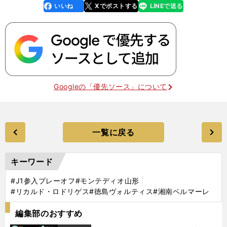
いいね
Xでポストする
LINEで送る
line
faceboo
x
k
Googleの「優先ソース」について
一覧に戻る
キーワード
#J1参入プレーオフ
#モンテディオ山形
#リカルド・ロドリゲス
#徳島ヴォルティス
#湘南ベルマーレ
編集部のおすすめ