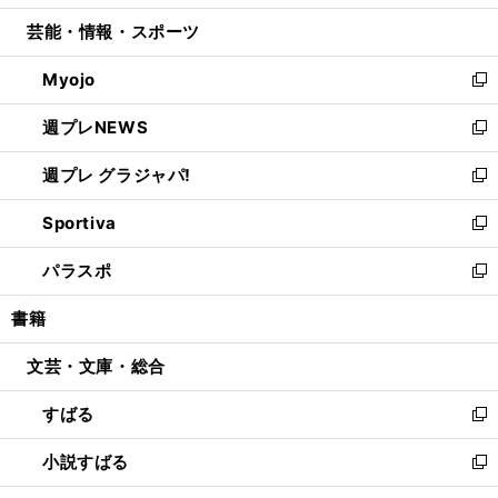
開
ウ
ン
ウ
し
芸能・情報・スポーツ
く
で
ド
ィ
い
開
ウ
ン
ウ
Myojo
く
で
ド
ィ
新
開
ウ
ン
し
週プレNEWS
く
で
ド
い
新
開
ウ
ウ
し
週プレ グラジャパ!
く
で
ィ
い
新
開
ン
ウ
し
Sportiva
く
ド
ィ
い
新
ウ
ン
ウ
し
パラスポ
で
ド
ィ
い
新
開
ウ
ン
ウ
し
書籍
く
で
ド
ィ
い
開
ウ
ン
ウ
文芸・文庫・総合
く
で
ド
ィ
開
ウ
ン
すばる
く
で
ド
新
開
ウ
し
小説すばる
く
で
い
新
開
ウ
し