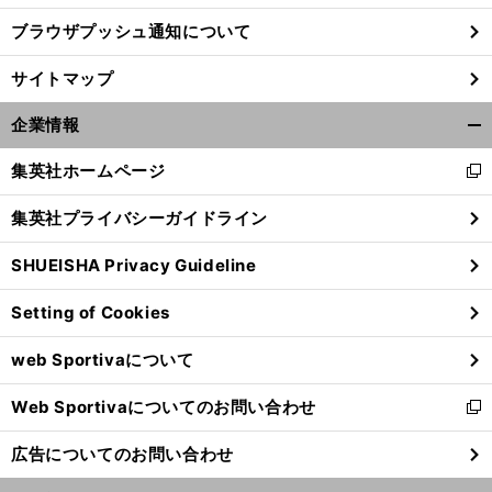
ブラウザプッシュ通知について
サイトマップ
企業情報
開
く/
集英社ホームページ
新
閉
し
じ
集英社プライバシーガイドライン
い
る
ウ
SHUEISHA Privacy Guideline
ィ
ン
横
・
。
Setting of Cookies
ド
浜Ｆ
マリノスの陰のMVP
攻撃サッカーはこのCBあってこそだ
ウ
web Sportivaについて
で
開
Web Sportivaについてのお問い合わせ
く
新
し
広告についてのお問い合わせ
い
ウ