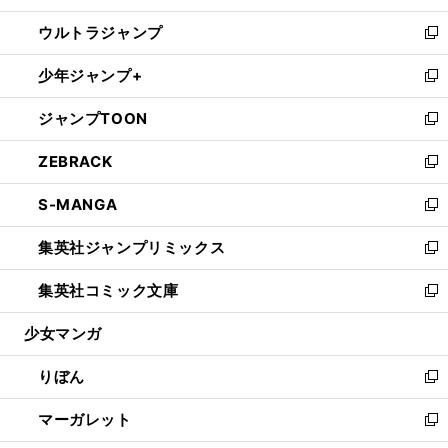
開
ウ
ン
ウ
し
ウルトラジャンプ
く
で
ド
ィ
い
新
開
ウ
ン
ウ
し
少年ジャンプ+
く
で
ド
ィ
い
新
開
ウ
ン
ウ
し
ジャンプTOON
く
で
ド
ィ
い
新
開
ウ
ン
ウ
し
ZEBRACK
く
で
ド
ィ
い
新
開
ウ
ン
ウ
し
S-MANGA
く
で
ド
ィ
い
新
開
ウ
ン
ウ
し
集英社ジャンプリミックス
く
で
ド
ィ
い
新
開
ウ
ン
ウ
し
集英社コミック文庫
く
で
ド
ィ
い
新
開
ウ
ン
ウ
し
少女マンガ
く
で
ド
ィ
い
開
ウ
ン
ウ
りぼん
く
で
ド
ィ
新
開
ウ
ン
し
マーガレット
く
で
ド
い
新
開
ウ
ウ
し