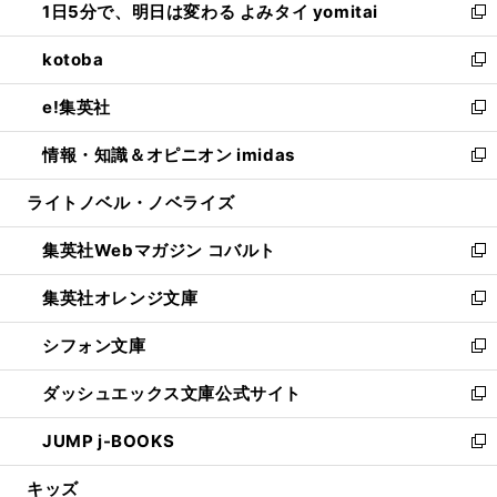
1日5分で、明日は変わる よみタイ yomitai
で
ド
ィ
い
新
開
ウ
ン
ウ
し
kotoba
く
で
ド
ィ
い
新
開
ウ
ン
ウ
し
e!集英社
く
で
ド
ィ
い
新
開
ウ
ン
ウ
し
情報・知識＆オピニオン imidas
く
で
ド
ィ
い
新
開
ウ
ン
ウ
し
ライトノベル・ノベライズ
く
で
ド
ィ
い
開
ウ
ン
ウ
集英社Webマガジン コバルト
く
で
ド
ィ
新
開
ウ
ン
し
集英社オレンジ文庫
く
で
ド
い
新
開
ウ
ウ
し
シフォン文庫
く
で
ィ
い
新
開
ン
ウ
し
ダッシュエックス文庫公式サイト
く
ド
ィ
い
新
ウ
ン
ウ
し
JUMP j-BOOKS
で
ド
ィ
い
新
開
ウ
ン
ウ
し
キッズ
く
で
ド
ィ
い