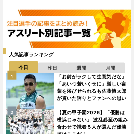
人気記事ランキング
今日
昨日
週間
月間
「お前がラクして生意気だな」
1
「あいつ若いくせに」厳しい言
葉を浴びせられるも佐藤慎太郎
が貫いた誇りとファンへの思い
【夏の甲子園2026】「優勝は
2
横浜じゃない」 波乱必至の組み
合わせで識者５人が選んだ優勝