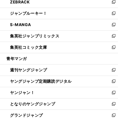
ZEBRACK
く
で
ド
ィ
い
新
開
ウ
ン
ウ
し
ジャンプルーキー！
く
で
ド
ィ
い
新
開
ウ
ン
ウ
し
S-MANGA
く
で
ド
ィ
い
新
開
ウ
ン
ウ
し
集英社ジャンプリミックス
く
で
ド
ィ
い
新
開
ウ
ン
ウ
し
集英社コミック文庫
く
で
ド
ィ
い
新
開
ウ
ン
ウ
し
青年マンガ
く
で
ド
ィ
い
開
ウ
ン
ウ
週刊ヤングジャンプ
く
で
ド
ィ
新
開
ウ
ン
し
ヤングジャンプ定期購読デジタル
く
で
ド
い
新
開
ウ
ウ
し
ヤンジャン！
く
で
ィ
い
新
開
ン
ウ
し
となりのヤングジャンプ
く
ド
ィ
い
新
ウ
ン
ウ
し
グランドジャンプ
で
ド
ィ
い
新