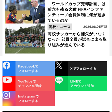
「ワールドカップ売却計画」は
断念も残る火種 FIFAインファ
ンティーノ会長体制に何が起き
ているのか
高校・ユース
2026.08.05更新
高校サッカーから補欠がいなく
なった 部員全員が試合に出る取
り組みが進んでいる
cebo
X
Facebookで
Xでフォローする
ok
フォローする
uTube
LINE
YouTubeで
LINEで
チャンネル登録
アカウント追加
stagra
Instagramで
m
フォローする