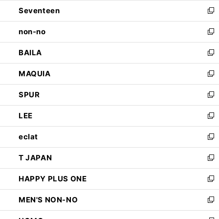
ウ
ン
Seventeen
く
で
ド
新
開
ウ
し
non-no
く
で
い
新
開
ウ
し
BAILA
く
ィ
い
新
ン
ウ
し
MAQUIA
ド
ィ
い
新
ウ
ン
ウ
し
SPUR
で
ド
ィ
い
新
開
ウ
ン
ウ
し
LEE
く
で
ド
ィ
い
新
開
ウ
ン
ウ
し
eclat
く
で
ド
ィ
い
新
開
ウ
ン
ウ
し
T JAPAN
く
で
ド
ィ
い
新
開
ウ
ン
ウ
し
HAPPY PLUS ONE
く
で
ド
ィ
い
新
開
ウ
ン
ウ
し
MEN'S NON-NO
く
で
ド
ィ
い
新
開
ウ
ン
ウ
し