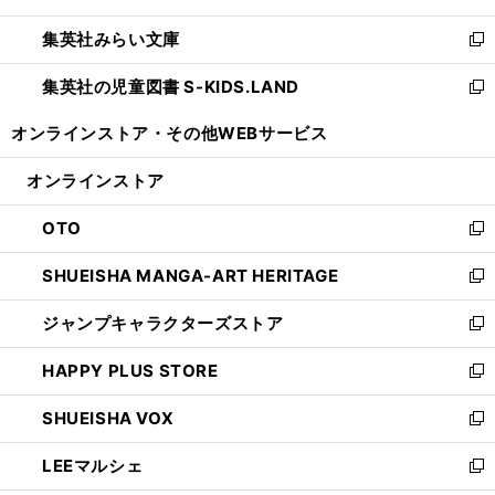
開
ウ
ン
ウ
集英社みらい文庫
く
で
ド
ィ
新
開
ウ
ン
し
集英社の児童図書 S-KIDS.LAND
く
で
ド
い
新
開
ウ
ウ
し
オンラインストア・
その他WEBサービス
く
で
ィ
い
開
ン
ウ
オンラインストア
く
ド
ィ
ウ
ン
OTO
で
ド
新
開
ウ
し
SHUEISHA MANGA-ART HERITAGE
く
で
い
新
開
ウ
し
ジャンプキャラクターズストア
く
ィ
い
新
ン
ウ
し
HAPPY PLUS STORE
ド
ィ
い
新
ウ
ン
ウ
し
SHUEISHA VOX
で
ド
ィ
い
新
開
ウ
ン
ウ
し
LEEマルシェ
く
で
ド
ィ
い
新
開
ウ
ン
ウ
し