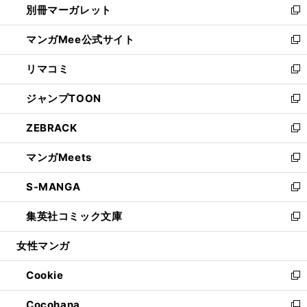
別冊マーガレット
く
で
ィ
い
新
開
ン
ウ
し
マンガMee公式サイト
く
ド
ィ
い
新
ウ
ン
ウ
し
リマコミ
で
ド
ィ
い
新
開
ウ
ン
ウ
し
ジャンプTOON
く
で
ド
ィ
い
新
開
ウ
ン
ウ
し
ZEBRACK
く
で
ド
ィ
い
新
開
ウ
ン
ウ
し
マンガMeets
く
で
ド
ィ
い
新
開
ウ
ン
ウ
し
S-MANGA
く
で
ド
ィ
い
新
開
ウ
ン
ウ
し
集英社コミック文庫
く
で
ド
ィ
い
新
開
ウ
ン
ウ
し
女性マンガ
く
で
ド
ィ
い
開
ウ
ン
ウ
Cookie
く
で
ド
ィ
新
開
ウ
ン
し
Cocohana
く
で
ド
い