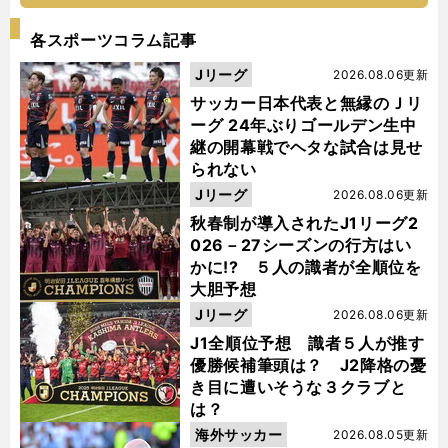
各スポーツコラム記事
Jリーグ
2026.08.06更新
サッカー日本代表と無縁のＪリ
ーグ 24年ぶりゴールデン生中
継の開幕戦でヘタな試合は見せ
られない
Jリーグ
2026.08.06更新
秋春制が導入されたJ1リーグ2
026－27シーズンの行方はい
かに!? ５人の識者が全順位を
大胆予想
Jリーグ
2026.08.06更新
J1全順位予想 識者５人が推す
優勝候補筆頭は？ J2降格の憂
き目に遭いそうな３クラブと
は？
海外サッカー
2026.08.05更新