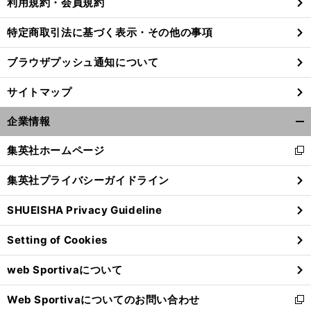
利用規約・会員規約
特定商取引法に基づく表示・その他の事項
ブラウザプッシュ通知について
サイトマップ
企業情報
開
く/
集英社ホームページ
新
閉
し
じ
集英社プライバシーガイドライン
い
る
ウ
SHUEISHA Privacy Guideline
ィ
ン
Setting of Cookies
ド
ウ
web Sportivaについて
で
開
Web Sportivaについてのお問い合わせ
く
新