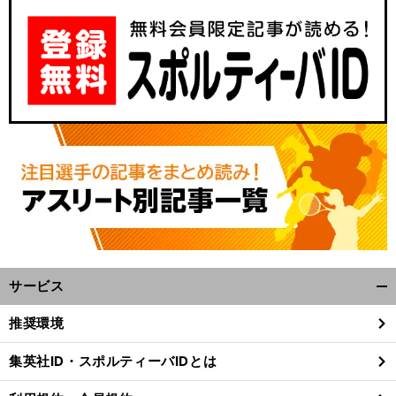
サービス
開
く/
推奨環境
閉
じ
集英社ID・スポルティーバIDとは
る