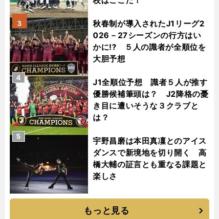
校はここだ！
秋春制が導入されたJ1リーグ2
3
026－27シーズンの行方はい
かに!? ５人の識者が全順位を
大胆予想
4
J1全順位予想 識者５人が推す
優勝候補筆頭は？ J2降格の憂
き目に遭いそうな３クラブと
は？
5
宇野昌磨は本田真凜とのアイス
ダンスで新境地を切り開く 高
橋大輔の証言とも重なる課題と
楽しさ
もっと見る