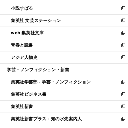
開
ウ
し
小説すばる
く
で
い
新
開
ウ
し
集英社 文芸ステーション
く
ィ
い
新
ン
ウ
し
web 集英社文庫
ド
ィ
い
新
ウ
ン
ウ
し
青春と読書
で
ド
ィ
い
新
開
ウ
ン
ウ
し
アジア人物史
く
で
ド
ィ
い
新
開
ウ
ン
ウ
し
学芸・ノンフィクション・新書
く
で
ド
ィ
い
開
ウ
ン
ウ
集英社学芸部 - 学芸・ノンフィクション
く
で
ド
ィ
新
開
ウ
ン
し
集英社ビジネス書
く
で
ド
い
新
開
ウ
ウ
し
集英社新書
く
で
ィ
い
新
開
ン
ウ
し
集英社新書プラス - 知の水先案内人
く
ド
ィ
い
新
ウ
ン
ウ
し