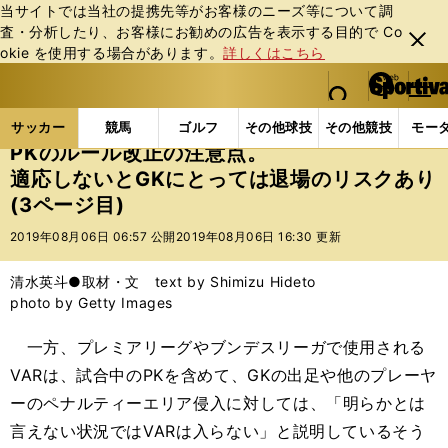
当サイトでは当社の提携先等がお客様のニーズ等について調
査・分析したり、お客様にお勧めの広告を表⽰する⽬的で Co
閉じ
okie を使⽤する場合があります。
詳しくはこちら
る
マイペ
web Sportiva (webスポルティーバ)
検索
メニュ
we
ー
サッカーの記事一覧
Jリーグ他
Jリーグ
PKの
b
ジ
サッカー
競馬
ゴルフ
その他球技
その他競技
モー
ス
PKのルール改正の注意点。
ポ
適応しないとGKにとっては退場のリスクあり
ル
(3ページ目)
テ
ィ
2019年08月06日 06:57 公開
2019年08月06日 16:30 更新
ー
バ
清水英斗●取材・文 text by Shimizu Hideto
photo by Getty Images
一方、プレミアリーグやブンデスリーガで使用される
VARは、試合中のPKを含めて、GKの出足や他のプレーヤ
ーのペナルティーエリア侵入に対しては、「明らかとは
言えない状況ではVARは入らない」と説明しているそう