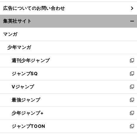
し
広告についてのお問い合わせ
い
ウ
集英社サイト
ィ
開
サ
。
？
ン
ッカールール改正でハンドの基準再定義
反則になるケースは
く/
マンガ
ド
閉
ウ
じ
少年マンガ
で
る
開
週刊少年ジャンプ
く
新
し
ジャンプSQ
い
新
ウ
し
Vジャンプ
ィ
い
新
ン
ウ
し
最強ジャンプ
ド
ィ
い
新
ウ
ン
ウ
し
少年ジャンプ+
で
ド
ィ
い
新
開
ウ
ン
ウ
し
ジャンプTOON
く
で
ド
ィ
い
新
開
ウ
ン
ウ
し