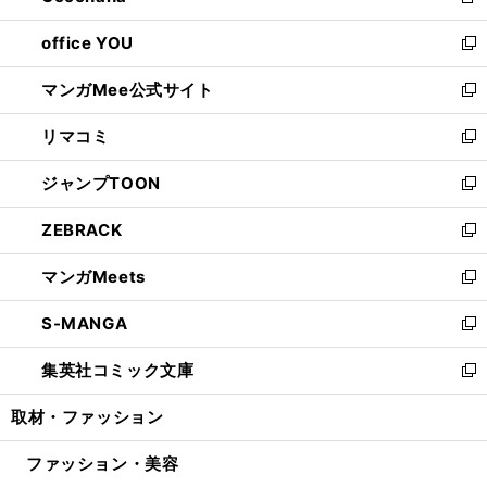
新
開
ウ
ウ
し
office YOU
く
で
ィ
い
新
開
ン
ウ
し
マンガMee公式サイト
く
ド
ィ
い
新
ウ
ン
ウ
し
リマコミ
で
ド
ィ
い
新
開
ウ
ン
ウ
し
ジャンプTOON
く
で
ド
ィ
い
新
開
ウ
ン
ウ
し
ZEBRACK
く
で
ド
ィ
い
新
開
ウ
ン
ウ
し
マンガMeets
く
で
ド
ィ
い
新
開
ウ
ン
ウ
し
S-MANGA
く
で
ド
ィ
い
新
開
ウ
ン
ウ
し
集英社コミック文庫
く
で
ド
ィ
い
新
開
ウ
ン
ウ
し
取材・ファッション
く
で
ド
ィ
い
開
ウ
ン
ウ
ファッション・美容
く
で
ド
ィ
開