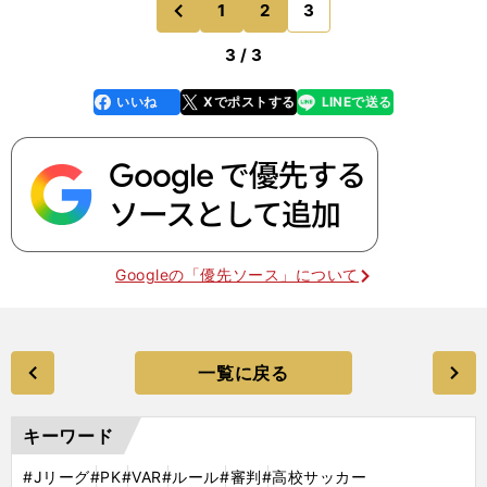
1
2
3
のページへ
前
3 / 3
いいね
Xでポストする
LINEで送る
line
faceboo
x
k
Googleの「優先ソース」について
一覧に戻る
キーワード
#Jリーグ
#PK
#VAR
#ルール
#審判
#高校サッカー