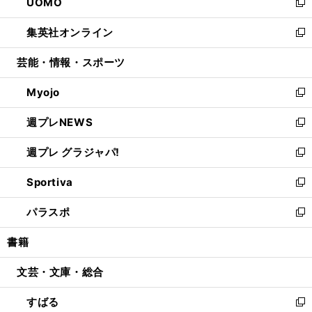
UOMO
く
で
ド
ィ
い
新
開
ウ
ン
ウ
し
集英社オンライン
く
で
ド
ィ
い
新
開
ウ
ン
ウ
し
芸能・情報・スポーツ
く
で
ド
ィ
い
開
ウ
ン
ウ
Myojo
く
で
ド
ィ
新
開
ウ
ン
し
週プレNEWS
く
で
ド
い
新
開
ウ
ウ
し
週プレ グラジャパ!
く
で
ィ
い
新
開
ン
ウ
し
Sportiva
く
ド
ィ
い
新
ウ
ン
ウ
し
パラスポ
で
ド
ィ
い
新
開
ウ
ン
ウ
し
書籍
く
で
ド
ィ
い
開
ウ
ン
ウ
文芸・文庫・総合
く
で
ド
ィ
開
ウ
ン
すばる
く
で
ド
新