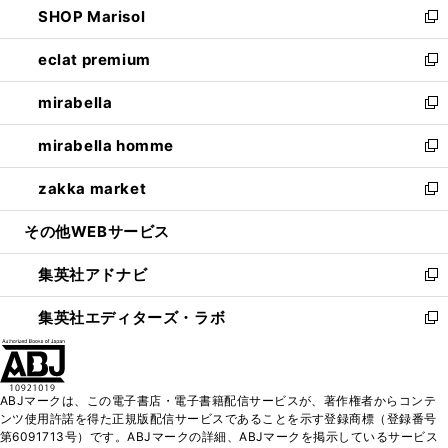
SHOP Marisol
く
で
ド
ィ
い
新
開
ウ
ン
ウ
し
eclat premium
く
で
ド
ィ
い
新
開
ウ
ン
ウ
し
mirabella
く
で
ド
ィ
い
新
開
ウ
ン
ウ
し
mirabella homme
く
で
ド
ィ
い
新
開
ウ
ン
ウ
し
zakka market
く
で
ド
ィ
い
新
開
ウ
ン
ウ
し
その他WEBサービス
く
で
ド
ィ
い
開
ウ
ン
ウ
集英社アドナビ
く
で
ド
ィ
新
開
ウ
ン
し
集英社エディターズ・ラボ
く
で
ド
い
新
開
ウ
ウ
し
く
で
ィ
い
開
ン
ウ
ABJマークは、この電子書店・電子書籍配信サービスが、著作権者からコンテ
く
ド
ィ
ンツ使用許諾を得た正規版配信サービスであることを示す登録商標（登録番号
ウ
ン
第6091713号）です。ABJマークの詳細、ABJマークを掲示しているサービス
で
ド