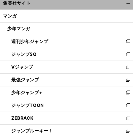
集英社サイト
ィ
開
ン
く/
マンガ
ド
閉
ウ
じ
少年マンガ
で
る
開
週刊少年ジャンプ
く
新
し
ジャンプSQ
い
新
ウ
し
Vジャンプ
ィ
い
新
ン
ウ
し
最強ジャンプ
ド
ィ
い
新
ウ
ン
ウ
し
少年ジャンプ+
で
ド
ィ
い
新
開
ウ
ン
ウ
し
ジャンプTOON
く
で
ド
ィ
い
新
開
ウ
ン
ウ
し
ZEBRACK
く
で
ド
ィ
い
新
開
ウ
ン
ウ
し
ジャンプルーキー！
く
で
ド
ィ
い
新