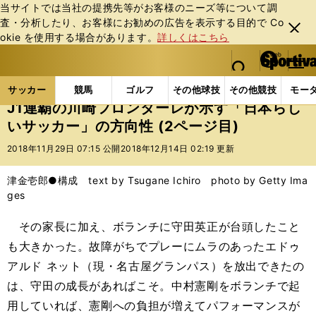
当サイトでは当社の提携先等がお客様のニーズ等について調
査・分析したり、お客様にお勧めの広告を表⽰する⽬的で Co
閉じ
okie を使⽤する場合があります。
詳しくはこちら
る
マイペ
web Sportiva (webスポルティーバ)
検索
メニュ
we
ー
サッカーの記事一覧
Jリーグ他
福田正博
J1連
b
ジ
サッカー
競馬
ゴルフ
その他球技
その他競技
モー
ス
J1連覇の川崎フロンターレが示す「日本らし
ポ
いサッカー」の方向性 (2ページ目)
ル
テ
2018年11月29日 07:15 公開
2018年12月14日 02:19 更新
ィ
ー
津金壱郎●構成 text by Tsugane Ichiro photo by Getty Ima
バ
ges
その家長に加え、ボランチに守田英正が台頭したこと
も大きかった。故障がちでプレーにムラのあったエドゥ
アルド ネット（現・名古屋グランパス）を放出できたの
は、守田の成長があればこそ。中村憲剛をボランチで起
用していれば、憲剛への負担が増えてパフォーマンスが