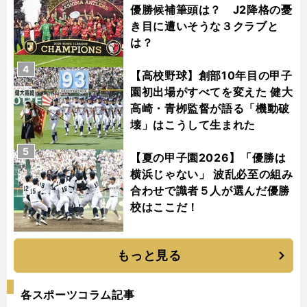
優勝候補筆頭は？ J2降格の憂
き目に遭いそうな３クラブと
は？
4
【高校野球】創部10年目の甲子
園初出場がすべてを変えた 健大
高崎・青栁監督が語る「機動破
壊」はこうして生まれた
5
【夏の甲子園2026】「優勝は
横浜じゃない」 波乱必至の組み
合わせで識者５人が選んだ優勝
校はここだ！
もっと見る
各スポーツコラム記事