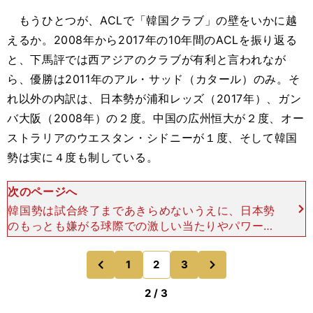
もうひとつが、ACLで「韓国クラブ」の壁をいかに越
えるか。2008年から2017年の10年間のACLを振り返る
と、下馬評では西アジアのクラブが有利と言われなが
ら、優勝は2011年のアル・サッド（カタール）のみ。そ
れ以外の内訳は、日本勢が浦和レッズ（2017年）、ガン
バ大阪（2008年）の２度。中国の広州恒大が２度、オー
ストラリアのウエスタン・シドニーが１度、そして韓国
勢は実に４度も制している。
次のページへ
韓国勢は試合終了まであきらめないうえに、日本勢
のもっとも嫌がる球際での激しい当たりやパワープ
レーをしてくる。その韓国勢をうまくクリアできれ
ば日本勢が優勝してきたし、逆に今年の川崎のよう
次
1
2
3
のページへ
のページへ
に韓国勢に苦戦す
前
2 / 3