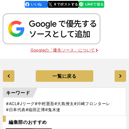
いいね
Xでポストする
LINEで送る
line
faceboo
x
k
Googleの「優先ソース」について
一覧に戻る
キーワード
#ACL
#Jリーグ
#中村憲吾
#大島僚太
#川崎フロンターレ
#日本代表
#福田正博
#鬼木達
編集部のおすすめ