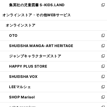
ン
し
集英社の児童図書 S-KIDS.LAND
く
で
ド
い
新
開
ウ
ウ
し
オンラインストア・
その他WEBサービス
く
で
ィ
い
開
ン
ウ
オンラインストア
く
ド
ィ
ウ
ン
OTO
で
ド
新
開
ウ
し
SHUEISHA MANGA-ART HERITAGE
く
で
い
新
開
ウ
し
ジャンプキャラクターズストア
く
ィ
い
新
ン
ウ
し
HAPPY PLUS STORE
ド
ィ
い
新
ウ
ン
ウ
し
SHUEISHA VOX
で
ド
ィ
い
新
開
ウ
ン
ウ
し
LEEマルシェ
く
で
ド
ィ
い
新
開
ウ
ン
ウ
し
SHOP Marisol
く
で
ド
ィ
い
新
開
ウ
ン
ウ
し