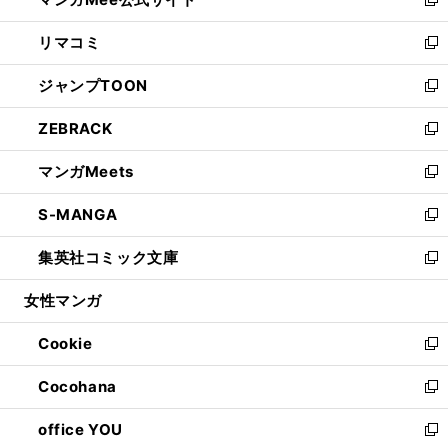
ド
ィ
い
新
ウ
ン
ウ
し
リマコミ
で
ド
ィ
い
新
開
ウ
ン
ウ
し
ジャンプTOON
く
で
ド
ィ
い
新
開
ウ
ン
ウ
し
ZEBRACK
く
で
ド
ィ
い
新
開
ウ
ン
ウ
し
マンガMeets
く
で
ド
ィ
い
新
開
ウ
ン
ウ
し
S-MANGA
く
で
ド
ィ
い
新
開
ウ
ン
ウ
し
集英社コミック文庫
く
で
ド
ィ
い
新
開
ウ
ン
ウ
し
女性マンガ
く
で
ド
ィ
い
開
ウ
ン
ウ
Cookie
く
で
ド
ィ
新
開
ウ
ン
し
Cocohana
く
で
ド
い
新
開
ウ
ウ
し
office YOU
く
で
ィ
い
新