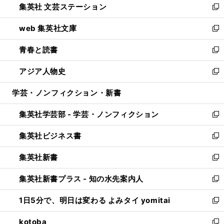
集英社 文芸ステーション
く
ィ
い
新
ン
ウ
し
web 集英社文庫
ド
ィ
い
新
ウ
ン
ウ
し
青春と読書
で
ド
ィ
い
新
開
ウ
ン
ウ
し
アジア人物史
く
で
ド
ィ
い
新
開
ウ
ン
ウ
し
学芸・ノンフィクション・新書
く
で
ド
ィ
い
開
ウ
ン
ウ
集英社学芸部 - 学芸・ノンフィクション
く
で
ド
ィ
新
開
ウ
ン
し
集英社ビジネス書
く
で
ド
い
新
開
ウ
ウ
し
集英社新書
く
で
ィ
い
新
開
ン
ウ
し
集英社新書プラス - 知の水先案内人
く
ド
ィ
い
新
ウ
ン
ウ
し
1日5分で、明日は変わる よみタイ yomitai
で
ド
ィ
い
新
開
ウ
ン
ウ
し
kotoba
く
で
ド
ィ
い
新