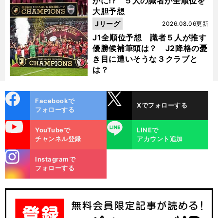
かに!? ５人の識者が全順位を
大胆予想
Jリーグ
2026.08.06更新
J1全順位予想 識者５人が推す
優勝候補筆頭は？ J2降格の憂
き目に遭いそうな３クラブと
は？
cebo
X
Facebookで
Xでフォローする
ok
フォローする
uTube
LINE
YouTubeで
LINEで
チャンネル登録
アカウント追加
stagra
Instagramで
m
フォローする