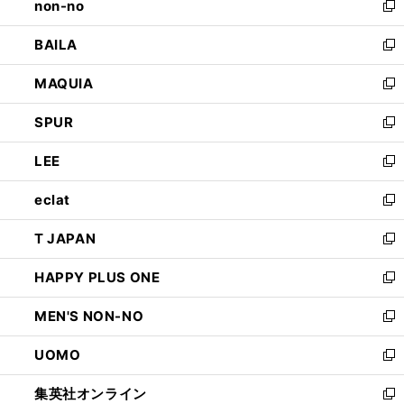
non-no
く
で
い
新
開
ウ
し
BAILA
く
ィ
い
新
ン
ウ
し
MAQUIA
ド
ィ
い
新
ウ
ン
ウ
し
SPUR
で
ド
ィ
い
新
開
ウ
ン
ウ
し
LEE
く
で
ド
ィ
い
新
開
ウ
ン
ウ
し
eclat
く
で
ド
ィ
い
新
開
ウ
ン
ウ
し
T JAPAN
く
で
ド
ィ
い
新
開
ウ
ン
ウ
し
HAPPY PLUS ONE
く
で
ド
ィ
い
新
開
ウ
ン
ウ
し
MEN'S NON-NO
く
で
ド
ィ
い
新
開
ウ
ン
ウ
し
UOMO
く
で
ド
ィ
い
新
開
ウ
ン
ウ
し
集英社オンライン
く
で
ド
ィ
い
新