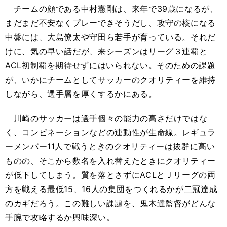
チームの顔である中村憲剛は、来年で39歳になるが、
まだまだ不安なくプレーできそうだし、攻守の核になる
中盤には、大島僚太や守田ら若手が育っている。それだ
けに、気の早い話だが、来シーズンはリーグ３連覇と
ACL初制覇を期待せずにはいられない。そのための課題
が、いかにチームとしてサッカーのクオリティーを維持
しながら、選手層を厚くするかにある。
川崎のサッカーは選手個々の能力の高さだけではな
く、コンビネーションなどの連動性が生命線。レギュラ
ーメンバー11人で戦うときのクオリティーは抜群に高い
ものの、そこから数名を入れ替えたときにクオリティー
が低下してしまう。質を落とさずにACLとＪリーグの両
方を戦える最低15、16人の集団をつくれるかが二冠達成
のカギだろう。この難しい課題を、鬼木達監督がどんな
手腕で攻略するか興味深い。