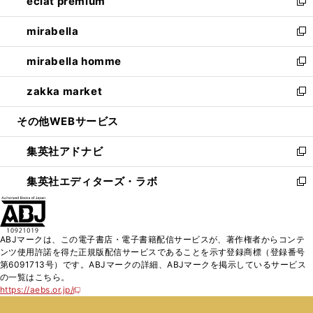
eclat premium
く
で
ド
ィ
い
新
開
ウ
ン
ウ
し
mirabella
く
で
ド
ィ
い
新
開
ウ
ン
ウ
し
mirabella homme
く
で
ド
ィ
い
新
開
ウ
ン
ウ
し
zakka market
く
で
ド
ィ
い
新
開
ウ
ン
ウ
し
その他WEBサービス
く
で
ド
ィ
い
開
ウ
ン
ウ
集英社アドナビ
く
で
ド
ィ
新
開
ウ
ン
し
集英社エディターズ・ラボ
く
で
ド
い
新
開
ウ
ウ
し
く
で
ィ
い
開
ン
ウ
ABJマークは、この電子書店・電子書籍配信サービスが、著作権者からコンテ
く
ド
ィ
ンツ使用許諾を得た正規版配信サービスであることを示す登録商標（登録番号
ウ
ン
第6091713号）です。ABJマークの詳細、ABJマークを掲示しているサービス
で
ド
の一覧はこちら。
開
ウ
https://aebs.or.jp/
新
く
で
し