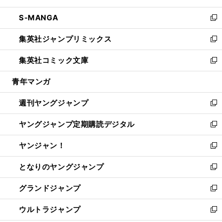
開
ウ
ン
ウ
し
S-MANGA
く
で
ド
ィ
い
新
開
ウ
ン
ウ
し
集英社ジャンプリミックス
く
で
ド
ィ
い
新
開
ウ
ン
ウ
し
集英社コミック文庫
く
で
ド
ィ
い
新
開
ウ
ン
ウ
し
青年マンガ
く
で
ド
ィ
い
開
ウ
ン
ウ
週刊ヤングジャンプ
く
で
ド
ィ
新
開
ウ
ン
し
ヤングジャンプ定期購読デジタル
く
で
ド
い
新
開
ウ
ウ
し
ヤンジャン！
く
で
ィ
い
新
開
ン
ウ
し
となりのヤングジャンプ
く
ド
ィ
い
新
ウ
ン
ウ
し
グランドジャンプ
で
ド
ィ
い
新
開
ウ
ン
ウ
し
ウルトラジャンプ
く
で
ド
ィ
い
新
開
ウ
ン
ウ
し