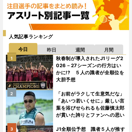
人気記事ランキング
今日
昨日
週間
月間
秋春制が導入されたJ1リーグ2
1
026－27シーズンの行方はい
かに!? ５人の識者が全順位を
大胆予想
「お前がラクして生意気だな」
2
「あいつ若いくせに」厳しい言
葉を浴びせられるも佐藤慎太郎
が貫いた誇りとファンへの思い
J1全順位予想 識者５人が推す
3