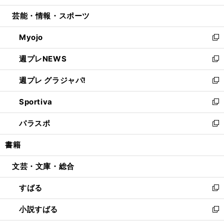
開
ウ
ン
ウ
し
芸能・情報・スポーツ
く
で
ド
ィ
い
開
ウ
ン
ウ
Myojo
く
で
ド
ィ
新
開
ウ
ン
し
週プレNEWS
く
で
ド
い
新
開
ウ
ウ
し
週プレ グラジャパ!
く
で
ィ
い
新
開
ン
ウ
し
Sportiva
く
ド
ィ
い
新
ウ
ン
ウ
し
パラスポ
で
ド
ィ
い
新
開
ウ
ン
ウ
し
書籍
く
で
ド
ィ
い
開
ウ
ン
ウ
文芸・文庫・総合
く
で
ド
ィ
開
ウ
ン
すばる
く
で
ド
新
開
ウ
し
小説すばる
く
で
い
新
開
ウ
し