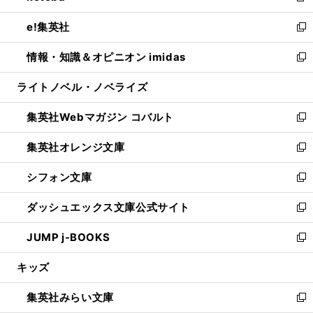
開
ウ
ン
ウ
し
e!集英社
く
で
ド
ィ
い
新
開
ウ
ン
ウ
し
情報・知識＆オピニオン imidas
く
で
ド
ィ
い
新
開
ウ
ン
ウ
し
ライトノベル・ノベライズ
く
で
ド
ィ
い
開
ウ
ン
ウ
集英社Webマガジン コバルト
く
で
ド
ィ
新
開
ウ
ン
し
集英社オレンジ文庫
く
で
ド
い
新
開
ウ
ウ
し
シフォン文庫
く
で
ィ
い
新
開
ン
ウ
し
ダッシュエックス文庫公式サイト
く
ド
ィ
い
新
ウ
ン
ウ
し
JUMP j-BOOKS
で
ド
ィ
い
新
開
ウ
ン
ウ
し
キッズ
く
で
ド
ィ
い
開
ウ
ン
ウ
集英社みらい文庫
く
で
ド
ィ
新
開
ウ