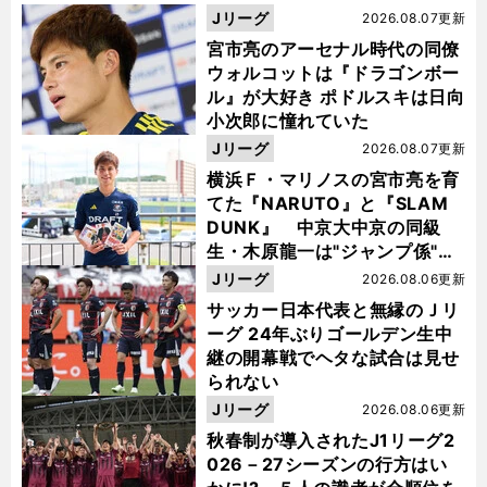
Jリーグ
2026.08.07更新
宮市亮のアーセナル時代の同僚
ウォルコットは『ドラゴンボー
ル』が大好き ポドルスキは日向
小次郎に憧れていた
Jリーグ
2026.08.07更新
横浜Ｆ・マリノスの宮市亮を育
てた『NARUTO』と『SLAM
DUNK』 中京大中京の同級
生・木原龍一は"ジャンプ係"だ
った
Jリーグ
2026.08.06更新
サッカー日本代表と無縁のＪリ
ーグ 24年ぶりゴールデン生中
継の開幕戦でヘタな試合は見せ
られない
Jリーグ
2026.08.06更新
秋春制が導入されたJ1リーグ2
026－27シーズンの行方はい