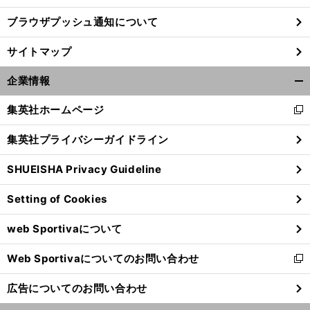
ブラウザプッシュ通知について
前
へ
サイトマップ
企業情報
開
く/
集英社ホームページ
新
閉
し
じ
集英社プライバシーガイドライン
い
る
ウ
SHUEISHA Privacy Guideline
ィ
ン
Setting of Cookies
ド
ウ
web Sportivaについて
で
開
Web Sportivaについてのお問い合わせ
く
新
し
広告についてのお問い合わせ
い
ウ