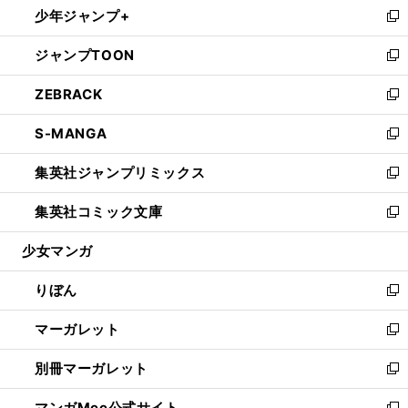
少年ジャンプ+
く
で
ド
ィ
い
新
開
ウ
ン
ウ
し
ジャンプTOON
く
で
ド
ィ
い
新
開
ウ
ン
ウ
し
ZEBRACK
く
で
ド
ィ
い
新
開
ウ
ン
ウ
し
S-MANGA
く
で
ド
ィ
い
新
開
ウ
ン
ウ
し
集英社ジャンプリミックス
く
で
ド
ィ
い
新
開
ウ
ン
ウ
し
集英社コミック文庫
く
で
ド
ィ
い
新
開
ウ
ン
ウ
し
少女マンガ
く
で
ド
ィ
い
開
ウ
ン
ウ
りぼん
く
で
ド
ィ
新
開
ウ
ン
し
マーガレット
く
で
ド
い
新
開
ウ
ウ
し
別冊マーガレット
く
で
ィ
い
新
開
ン
ウ
し
マンガMee公式サイト
く