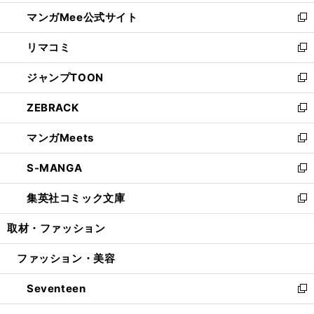
開
ン
ウ
し
マンガMee公式サイト
く
ド
ィ
い
新
ウ
ン
ウ
し
リマコミ
で
ド
ィ
い
新
開
ウ
ン
ウ
し
ジャンプTOON
く
で
ド
ィ
い
新
開
ウ
ン
ウ
し
ZEBRACK
く
で
ド
ィ
い
新
開
ウ
ン
ウ
し
マンガMeets
く
で
ド
ィ
い
新
開
ウ
ン
ウ
し
S-MANGA
く
で
ド
ィ
い
新
開
ウ
ン
ウ
し
集英社コミック文庫
く
で
ド
ィ
い
新
開
ウ
ン
ウ
し
取材・ファッション
く
で
ド
ィ
い
開
ウ
ン
ウ
ファッション・美容
く
で
ド
ィ
開
ウ
ン
Seventeen
く
で
ド
新
開
ウ
し