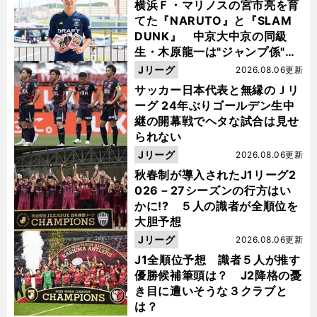
横浜Ｆ・マリノスの宮市亮を育
てた『NARUTO』と『SLAM
DUNK』 中京大中京の同級
生・木原龍一は"ジャンプ係"だ
った
Jリーグ
2026.08.06更新
サッカー日本代表と無縁のＪリ
ーグ 24年ぶりゴールデン生中
継の開幕戦でヘタな試合は見せ
られない
Jリーグ
2026.08.06更新
秋春制が導入されたJ1リーグ2
026－27シーズンの行方はい
かに!? ５人の識者が全順位を
大胆予想
Jリーグ
2026.08.06更新
J1全順位予想 識者５人が推す
優勝候補筆頭は？ J2降格の憂
き目に遭いそうな３クラブと
は？