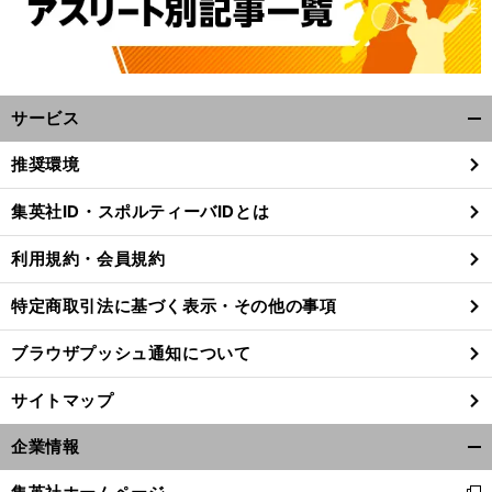
サービス
開
く/
推奨環境
閉
じ
集英社ID・スポルティーバIDとは
る
利用規約・会員規約
特定商取引法に基づく表示・その他の事項
ブラウザプッシュ通知について
サイトマップ
企業情報
開
前
へ
く/