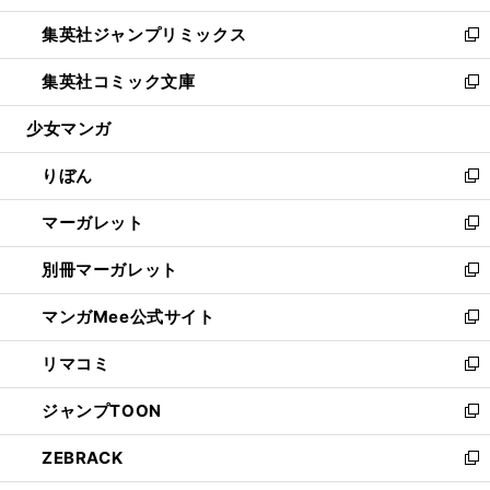
開
ウ
ン
ウ
し
集英社ジャンプリミックス
く
で
ド
ィ
い
新
開
ウ
ン
ウ
し
集英社コミック文庫
く
で
ド
ィ
い
新
開
ウ
ン
ウ
し
少女マンガ
く
で
ド
ィ
い
開
ウ
ン
ウ
りぼん
く
で
ド
ィ
新
開
ウ
ン
し
マーガレット
く
で
ド
い
新
開
ウ
ウ
し
別冊マーガレット
く
で
ィ
い
新
開
ン
ウ
し
マンガMee公式サイト
く
ド
ィ
い
新
ウ
ン
ウ
し
リマコミ
で
ド
ィ
い
新
開
ウ
ン
ウ
し
ジャンプTOON
く
で
ド
ィ
い
新
開
ウ
ン
ウ
し
ZEBRACK
く
で
ド
ィ
い
新
開
ウ
ン
ウ
し