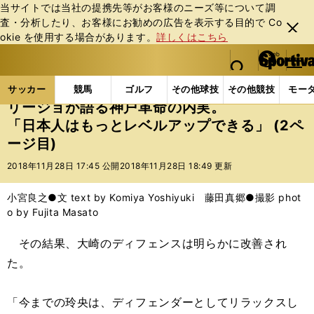
当サイトでは当社の提携先等がお客様のニーズ等について調
査・分析したり、お客様にお勧めの広告を表⽰する⽬的で Co
閉じ
okie を使⽤する場合があります。
詳しくはこちら
る
マイペ
web Sportiva (webスポルティーバ)
検索
メニュ
we
ー
サッカーの記事一覧
Jリーグ他
Jリーグ
リージ
b
ジ
サッカー
競馬
ゴルフ
その他球技
その他競技
モー
ス
リージョが語る神戸革命の内実。
ポ
「日本人はもっとレベルアップできる」 (2ペ
ル
ージ目)
テ
ィ
2018年11月28日 17:45 公開
2018年11月28日 18:49 更新
ー
バ
小宮良之●文 text by Komiya Yoshiyuki 藤田真郷●撮影 phot
o by Fujita Masato
その結果、大崎のディフェンスは明らかに改善され
た。
「今までの玲央は、ディフェンダーとしてリラックスし