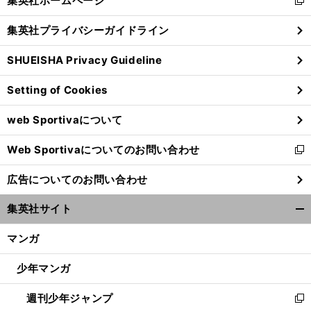
集英社ホームページ
新
閉
し
じ
集英社プライバシーガイドライン
い
る
ウ
SHUEISHA Privacy Guideline
ィ
ン
Setting of Cookies
ド
ウ
web Sportivaについて
で
開
Web Sportivaについてのお問い合わせ
く
新
し
広告についてのお問い合わせ
い
ウ
集英社サイト
ィ
開
ン
く/
マンガ
ド
閉
ウ
じ
少年マンガ
で
る
開
週刊少年ジャンプ
く
新