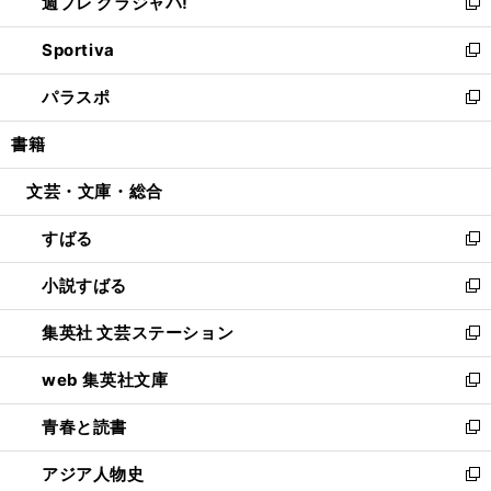
週プレ グラジャパ!
く
で
ィ
い
新
開
ン
ウ
し
Sportiva
く
ド
ィ
い
新
ウ
ン
ウ
し
パラスポ
で
ド
ィ
い
新
開
ウ
ン
ウ
し
書籍
く
で
ド
ィ
い
開
ウ
ン
ウ
文芸・文庫・総合
く
で
ド
ィ
開
ウ
ン
すばる
く
で
ド
新
開
ウ
し
小説すばる
く
で
い
新
開
ウ
し
集英社 文芸ステーション
く
ィ
い
新
ン
ウ
し
web 集英社文庫
ド
ィ
い
新
ウ
ン
ウ
し
青春と読書
で
ド
ィ
い
新
開
ウ
ン
ウ
し
アジア人物史
く
で
ド
ィ
い
新