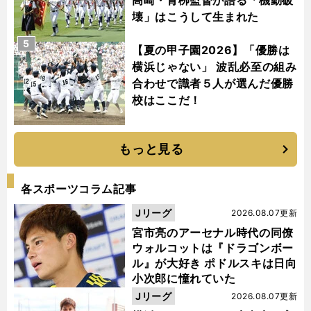
高崎・青栁監督が語る「機動破
壊」はこうして生まれた
5
【夏の甲子園2026】「優勝は
横浜じゃない」 波乱必至の組み
合わせで識者５人が選んだ優勝
校はここだ！
もっと見る
各スポーツコラム記事
Jリーグ
2026.08.07更新
宮市亮のアーセナル時代の同僚
ウォルコットは『ドラゴンボー
ル』が大好き ポドルスキは日向
小次郎に憧れていた
Jリーグ
2026.08.07更新