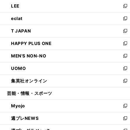
ン
ウ
し
LEE
く
で
ド
ィ
い
新
開
ウ
ン
ウ
し
eclat
く
で
ド
ィ
い
新
開
ウ
ン
ウ
し
T JAPAN
く
で
ド
ィ
い
新
開
ウ
ン
ウ
し
HAPPY PLUS ONE
く
で
ド
ィ
い
新
開
ウ
ン
ウ
し
MEN'S NON-NO
く
で
ド
ィ
い
新
開
ウ
ン
ウ
し
UOMO
く
で
ド
ィ
い
新
開
ウ
ン
ウ
し
集英社オンライン
く
で
ド
ィ
い
新
開
ウ
ン
ウ
し
芸能・情報・スポーツ
く
で
ド
ィ
い
開
ウ
ン
ウ
Myojo
く
で
ド
ィ
新
開
ウ
ン
し
週プレNEWS
く
で
ド
い
新
開
ウ
ウ
し