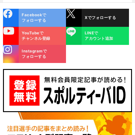
cebo
X
Facebookで
Xでフォローする
ok
フォローする
uTube
LINE
YouTubeで
LINEで
チャンネル登録
アカウント追加
stagra
Instagramで
m
フォローする