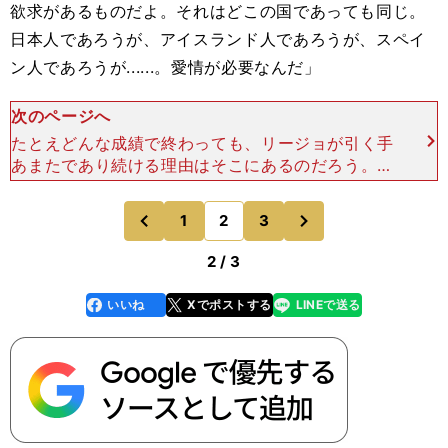
欲求があるものだよ。それはどこの国であっても同じ。
日本人であろうが、アイスランド人であろうが、スペイ
ン人であろうが......。愛情が必要なんだ」
次のページへ
たとえどんな成績で終わっても、リージョが引く手
あまたであり続ける理由はそこにあるのだろう。選
手が充実感を感じている。それがフットボールの幸
せを生み出すのだ。「たとえば、なお（藤田直之）
次
1
2
3
のページへ
のページへ
はボランチなのに
前
2 / 3
いいね
Xでポストする
LINEで送る
line
faceboo
x
k