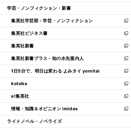
開
ウ
ン
ウ
し
学芸・ノンフィクション・新書
く
で
ド
ィ
い
開
ウ
ン
ウ
集英社学芸部 - 学芸・ノンフィクション
く
で
ド
ィ
新
開
ウ
ン
し
集英社ビジネス書
く
で
ド
い
新
開
ウ
ウ
し
集英社新書
く
で
ィ
い
新
開
ン
ウ
し
集英社新書プラス - 知の水先案内人
く
ド
ィ
い
新
ウ
ン
ウ
し
1日5分で、明日は変わる よみタイ yomitai
で
ド
ィ
い
新
開
ウ
ン
ウ
し
kotoba
く
で
ド
ィ
い
新
開
ウ
ン
ウ
し
e!集英社
く
で
ド
ィ
い
新
開
ウ
ン
ウ
し
情報・知識＆オピニオン imidas
く
で
ド
ィ
い
新
開
ウ
ン
ウ
し
ライトノベル・ノベライズ
く
で
ド
ィ
い
開
ウ
ン
ウ