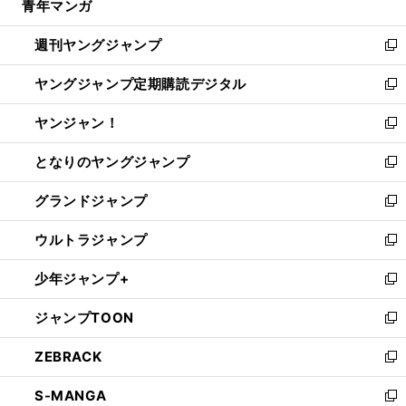
青年マンガ
く
で
ド
ィ
い
開
ウ
ン
ウ
週刊ヤングジャンプ
く
で
ド
ィ
新
開
ウ
ン
し
ヤングジャンプ定期購読デジタル
く
で
ド
い
新
開
ウ
ウ
し
ヤンジャン！
く
で
ィ
い
新
開
ン
ウ
し
となりのヤングジャンプ
く
ド
ィ
い
新
ウ
ン
ウ
し
グランドジャンプ
で
ド
ィ
い
新
開
ウ
ン
ウ
し
ウルトラジャンプ
く
で
ド
ィ
い
新
開
ウ
ン
ウ
し
少年ジャンプ+
く
で
ド
ィ
い
新
開
ウ
ン
ウ
し
ジャンプTOON
く
で
ド
ィ
い
新
開
ウ
ン
ウ
し
ZEBRACK
く
で
ド
ィ
い
新
開
ウ
ン
ウ
し
S-MANGA
く
で
ド
ィ
い
新