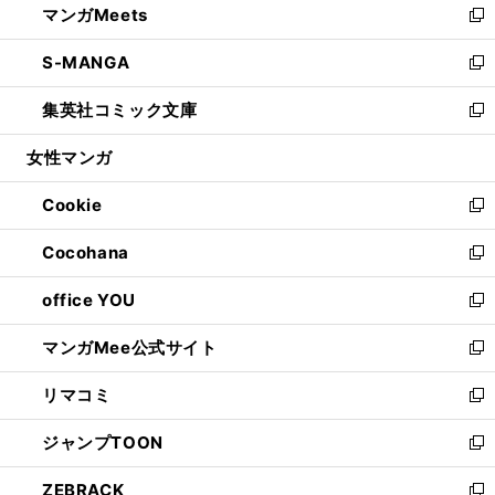
マンガMeets
く
で
ド
ィ
い
新
開
ウ
ン
ウ
し
S-MANGA
く
で
ド
ィ
い
新
開
ウ
ン
ウ
し
集英社コミック文庫
く
で
ド
ィ
い
新
開
ウ
ン
ウ
し
女性マンガ
く
で
ド
ィ
い
開
ウ
ン
ウ
Cookie
く
で
ド
ィ
新
開
ウ
ン
し
Cocohana
く
で
ド
い
新
開
ウ
ウ
し
office YOU
く
で
ィ
い
新
開
ン
ウ
し
マンガMee公式サイト
く
ド
ィ
い
新
ウ
ン
ウ
し
リマコミ
で
ド
ィ
い
新
開
ウ
ン
ウ
し
ジャンプTOON
く
で
ド
ィ
い
新
開
ウ
ン
ウ
し
ZEBRACK
く
で
ド
ィ
い
新