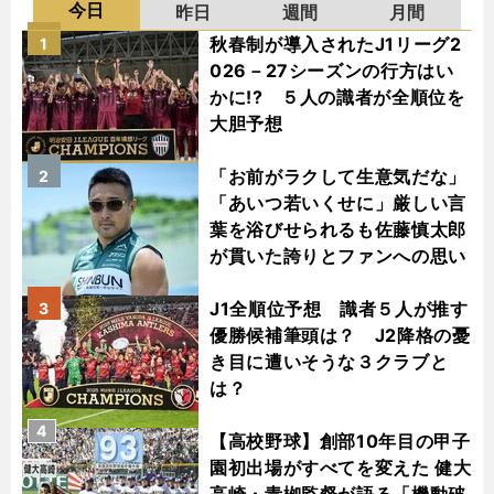
今日
昨日
週間
月間
秋春制が導入されたJ1リーグ2
1
026－27シーズンの行方はい
かに!? ５人の識者が全順位を
大胆予想
「お前がラクして生意気だな」
2
「あいつ若いくせに」厳しい言
葉を浴びせられるも佐藤慎太郎
が貫いた誇りとファンへの思い
J1全順位予想 識者５人が推す
3
優勝候補筆頭は？ J2降格の憂
き目に遭いそうな３クラブと
は？
4
【高校野球】創部10年目の甲子
園初出場がすべてを変えた 健大