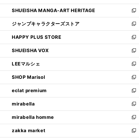
開
ウ
し
SHUEISHA MANGA-ART HERITAGE
く
で
い
新
開
ウ
し
ジャンプキャラクターズストア
く
ィ
い
新
ン
ウ
し
HAPPY PLUS STORE
ド
ィ
い
新
ウ
ン
ウ
し
SHUEISHA VOX
で
ド
ィ
い
新
開
ウ
ン
ウ
し
LEEマルシェ
く
で
ド
ィ
い
新
開
ウ
ン
ウ
し
SHOP Marisol
く
で
ド
ィ
い
新
開
ウ
ン
ウ
し
eclat premium
く
で
ド
ィ
い
新
開
ウ
ン
ウ
し
mirabella
く
で
ド
ィ
い
新
開
ウ
ン
ウ
し
mirabella homme
く
で
ド
ィ
い
新
開
ウ
ン
ウ
し
zakka market
く
で
ド
ィ
い
新
開
ウ
ン
ウ
し