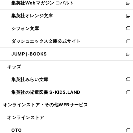
集英社Webマガジン コバルト
く
で
ド
ィ
新
開
ウ
ン
し
集英社オレンジ文庫
く
で
ド
い
新
開
ウ
ウ
し
シフォン文庫
く
で
ィ
い
新
開
ン
ウ
し
ダッシュエックス文庫公式サイト
く
ド
ィ
い
新
ウ
ン
ウ
し
JUMP j-BOOKS
で
ド
ィ
い
新
開
ウ
ン
ウ
し
キッズ
く
で
ド
ィ
い
開
ウ
ン
ウ
集英社みらい文庫
く
で
ド
ィ
新
開
ウ
ン
し
集英社の児童図書 S-KIDS.LAND
く
で
ド
い
新
開
ウ
ウ
し
オンラインストア・
その他WEBサービス
く
で
ィ
い
開
ン
ウ
オンラインストア
く
ド
ィ
ウ
ン
OTO
で
ド
新