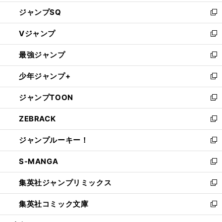
し
ジャンプSQ
い
新
ウ
し
Vジャンプ
ィ
い
新
ン
ウ
し
最強ジャンプ
ド
ィ
い
新
ウ
ン
ウ
し
少年ジャンプ+
で
ド
ィ
い
新
開
ウ
ン
ウ
し
ジャンプTOON
く
で
ド
ィ
い
新
開
ウ
ン
ウ
し
ZEBRACK
く
で
ド
ィ
い
新
開
ウ
ン
ウ
し
ジャンプルーキー！
く
で
ド
ィ
い
新
開
ウ
ン
ウ
し
S-MANGA
く
で
ド
ィ
い
新
開
ウ
ン
ウ
し
集英社ジャンプリミックス
く
で
ド
ィ
い
新
開
ウ
ン
ウ
し
集英社コミック文庫
く
で
ド
ィ
い
新
開
ウ
ン
ウ
し