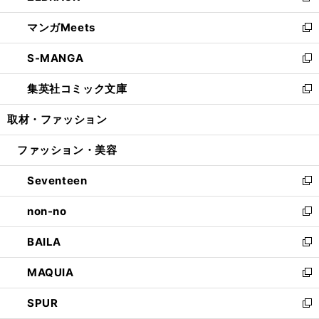
開
ウ
ン
ウ
し
マンガMeets
く
で
ド
ィ
い
新
開
ウ
ン
ウ
し
S-MANGA
く
で
ド
ィ
い
新
開
ウ
ン
ウ
し
集英社コミック文庫
く
で
ド
ィ
い
新
開
ウ
ン
ウ
し
取材・ファッション
く
で
ド
ィ
い
開
ウ
ン
ウ
ファッション・美容
く
で
ド
ィ
開
ウ
ン
Seventeen
く
で
ド
新
開
ウ
し
non-no
く
で
い
新
開
ウ
し
BAILA
く
ィ
い
新
ン
ウ
し
MAQUIA
ド
ィ
い
新
ウ
ン
ウ
し
SPUR
で
ド
ィ
い
新
開
ウ