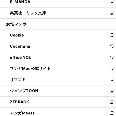
S-MANGA
く
で
ド
ィ
い
新
開
ウ
ン
ウ
し
集英社コミック文庫
く
で
ド
ィ
い
新
開
ウ
ン
ウ
し
女性マンガ
く
で
ド
ィ
い
開
ウ
ン
ウ
Cookie
く
で
ド
ィ
新
開
ウ
ン
し
Cocohana
く
で
ド
い
新
開
ウ
ウ
し
office YOU
く
で
ィ
い
新
開
ン
ウ
し
マンガMee公式サイト
く
ド
ィ
い
新
ウ
ン
ウ
し
リマコミ
で
ド
ィ
い
新
開
ウ
ン
ウ
し
ジャンプTOON
く
で
ド
ィ
い
新
開
ウ
ン
ウ
し
ZEBRACK
く
で
ド
ィ
い
新
開
ウ
ン
ウ
し
マンガMeets
く
で
ド
ィ
い
新