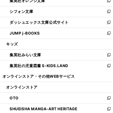
集英社オレンジ文庫
く
で
ド
い
新
開
ウ
ウ
し
シフォン文庫
く
で
ィ
い
新
開
ン
ウ
し
ダッシュエックス文庫公式サイト
く
ド
ィ
い
新
ウ
ン
ウ
し
JUMP j-BOOKS
で
ド
ィ
い
新
開
ウ
ン
ウ
し
キッズ
く
で
ド
ィ
い
開
ウ
ン
ウ
集英社みらい文庫
く
で
ド
ィ
新
開
ウ
ン
し
集英社の児童図書 S-KIDS.LAND
く
で
ド
い
新
開
ウ
ウ
し
オンラインストア・
その他WEBサービス
く
で
ィ
い
開
ン
ウ
オンラインストア
く
ド
ィ
ウ
ン
OTO
で
ド
新
開
ウ
し
SHUEISHA MANGA-ART HERITAGE
く
で
い
新