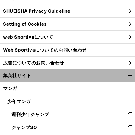
る
ウ
SHUEISHA Privacy Guideline
ィ
ン
Setting of Cookies
ド
ウ
web Sportivaについて
で
開
Web Sportivaについてのお問い合わせ
く
新
し
広告についてのお問い合わせ
い
ウ
集英社サイト
ィ
開
ン
く/
マンガ
ド
閉
ウ
じ
少年マンガ
で
る
開
週刊少年ジャンプ
く
新
し
ジャンプSQ
い
新
ウ
し