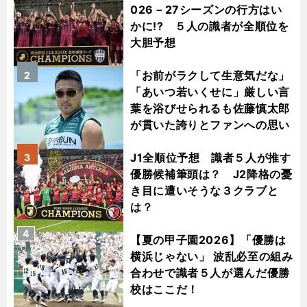
026－27シーズンの行方はい
かに!? ５人の識者が全順位を
大胆予想
「お前がラクして生意気だな」
2
「あいつ若いくせに」厳しい言
葉を浴びせられるも佐藤慎太郎
が貫いた誇りとファンへの思い
J1全順位予想 識者５人が推す
3
優勝候補筆頭は？ J2降格の憂
き目に遭いそうな３クラブと
は？
4
【夏の甲子園2026】「優勝は
横浜じゃない」 波乱必至の組み
合わせで識者５人が選んだ優勝
校はここだ！