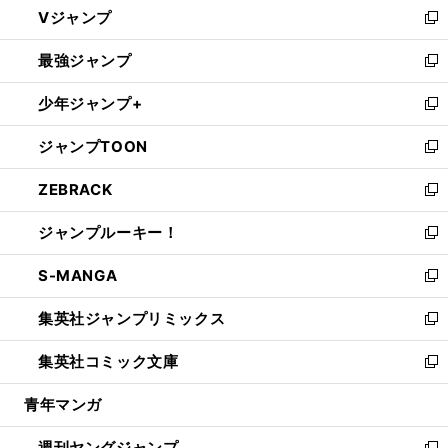
Vジャンプ
ィ
い
新
ン
ウ
し
最強ジャンプ
ド
ィ
い
新
ウ
ン
ウ
し
少年ジャンプ+
で
ド
ィ
い
新
開
ウ
ン
ウ
し
ジャンプTOON
く
で
ド
ィ
い
新
開
ウ
ン
ウ
し
ZEBRACK
く
で
ド
ィ
い
新
開
ウ
ン
ウ
し
ジャンプルーキー！
く
で
ド
ィ
い
新
開
ウ
ン
ウ
し
S-MANGA
く
で
ド
ィ
い
新
開
ウ
ン
ウ
し
集英社ジャンプリミックス
く
で
ド
ィ
い
新
開
ウ
ン
ウ
し
集英社コミック文庫
く
で
ド
ィ
い
新
開
ウ
ン
ウ
し
青年マンガ
く
で
ド
ィ
い
開
ウ
ン
ウ
週刊ヤングジャンプ
く
で