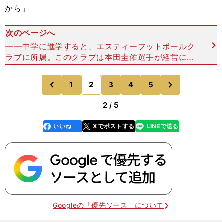
から」
次のページへ
――中学に進学すると、エスティーフットボールク
ラブに所属。このクラブは本田圭佑選手が経営に関
わっているクラブとして有名ですね。「僕が入った
ときは別の名前のクラブだったんですが、３年にな
次
1
2
3
4
5
のページへ
のページへ
るときにエステ
前
2 / 5
いいね
Xでポストする
LINEで送る
line
faceboo
x
k
Googleの「優先ソース」について