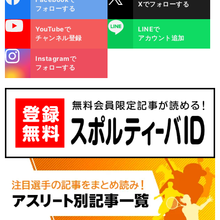
Xでフォローする
ok
フォローする
uTube
LINE
YouTubeで
LINEで
チャンネル登録
アカウント追加
stagra
Instagramで
m
フォローする