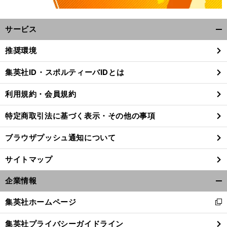
サービス
開
く/
推奨環境
閉
じ
集英社ID・スポルティーバIDとは
る
利用規約・会員規約
特定商取引法に基づく表示・その他の事項
ブラウザプッシュ通知について
サイトマップ
企業情報
開
く/
集英社ホームページ
前
新
閉
へ
し
じ
集英社プライバシーガイドライン
い