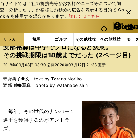
当サイトでは当社の提携先等がお客様のニーズ等について調
査・分析したり、お客様にお勧めの広告を表⽰する⽬的で Co
閉じ
okie を使⽤する場合があります。
詳しくはこちら
る
マイペ
web Sportiva (webスポルティーバ)
検索
メニュ
we
ー
サッカーの記事一覧
Jリーグ他
Jリーグ
安部裕
b
ジ
サッカー
競馬
ゴルフ
その他球技
その他競技
モー
ス
安部裕葵は中学でプロになると決意。
ポ
その挑戦期限は18歳までだった (2ページ目)
ル
テ
2018年09月08日 08:30 公開
2020年03月12日 21:38 更新
ィ
ー
寺野典子●文 text by Terano Noriko
バ
渡部 伸●写真 photo by watanabe shin
「毎年、その世代のナンバー１
選手を獲得するのがアントラー
ズ」