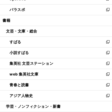
ウ
ン
ウ
し
パラスポ
で
ド
ィ
い
新
開
ウ
ン
ウ
し
書籍
く
で
ド
ィ
い
開
ウ
ン
ウ
文芸・文庫・総合
く
で
ド
ィ
開
ウ
ン
すばる
く
で
ド
新
開
ウ
し
小説すばる
く
で
い
新
開
ウ
し
集英社 文芸ステーション
く
ィ
い
新
ン
ウ
し
web 集英社文庫
ド
ィ
い
新
ウ
ン
ウ
し
青春と読書
で
ド
ィ
い
新
開
ウ
ン
ウ
し
アジア人物史
く
で
ド
ィ
い
新
開
ウ
ン
ウ
し
学芸・ノンフィクション・新書
く
で
ド
ィ
い
開
ウ