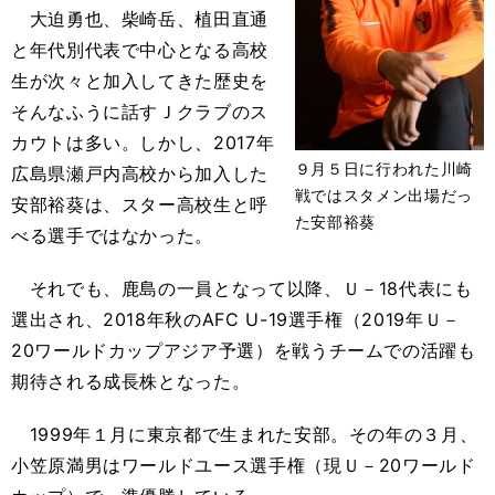
大迫勇也、柴崎岳、植田直通
と年代別代表で中心となる高校
生が次々と加入してきた歴史を
そんなふうに話すＪクラブのス
カウトは多い。しかし、2017年
９月５日に行われた川崎
広島県瀬戸内高校から加入した
戦ではスタメン出場だっ
安部裕葵は、スター高校生と呼
た安部裕葵
べる選手ではなかった。
それでも、鹿島の一員となって以降、Ｕ－18代表にも
選出され、2018年秋のAFC U-19選手権（2019年Ｕ－
20ワールドカップアジア予選）を戦うチームでの活躍も
期待される成長株となった。
1999年１月に東京都で生まれた安部。その年の３月、
小笠原満男はワールドユース選手権（現Ｕ－20ワールド