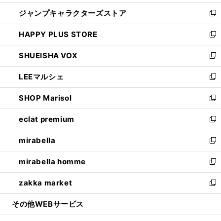
開
ウ
し
ジャンプキャラクターズストア
く
ィ
い
新
ン
ウ
し
HAPPY PLUS STORE
ド
ィ
い
新
ウ
ン
ウ
し
SHUEISHA VOX
で
ド
ィ
い
新
開
ウ
ン
ウ
し
LEEマルシェ
く
で
ド
ィ
い
新
開
ウ
ン
ウ
し
SHOP Marisol
く
で
ド
ィ
い
新
開
ウ
ン
ウ
し
eclat premium
く
で
ド
ィ
い
新
開
ウ
ン
ウ
し
mirabella
く
で
ド
ィ
い
新
開
ウ
ン
ウ
し
mirabella homme
く
で
ド
ィ
い
新
開
ウ
ン
ウ
し
zakka market
く
で
ド
ィ
い
新
開
ウ
ン
ウ
し
その他WEBサービス
く
で
ド
ィ
い
開
ウ
ン
ウ