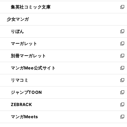
開
ウ
ン
ウ
し
集英社コミック文庫
く
で
ド
ィ
い
新
開
ウ
ン
ウ
し
少女マンガ
く
で
ド
ィ
い
開
ウ
ン
ウ
りぼん
く
で
ド
ィ
新
開
ウ
ン
し
マーガレット
く
で
ド
い
新
開
ウ
ウ
し
別冊マーガレット
く
で
ィ
い
新
開
ン
ウ
し
マンガMee公式サイト
く
ド
ィ
い
新
ウ
ン
ウ
し
リマコミ
で
ド
ィ
い
新
開
ウ
ン
ウ
し
ジャンプTOON
く
で
ド
ィ
い
新
開
ウ
ン
ウ
し
ZEBRACK
く
で
ド
ィ
い
新
開
ウ
ン
ウ
し
マンガMeets
く
で
ド
ィ
い
新
開
ウ
ン
ウ
し