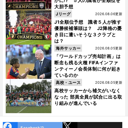
かに!? ５人の識者が全順位を
大胆予想
Jリーグ
2026.08.06更新
J1全順位予想 識者５人が推す
優勝候補筆頭は？ J2降格の憂
き目に遭いそうな３クラブと
は？
海外サッカー
2026.08.05更新
「ワールドカップ売却計画」は
断念も残る火種 FIFAインファ
ンティーノ会長体制に何が起き
ているのか
高校・ユース
2026.08.05更新
高校サッカーから補欠がいなく
なった 部員全員が試合に出る取
り組みが進んでいる
cebo
X
Facebookで