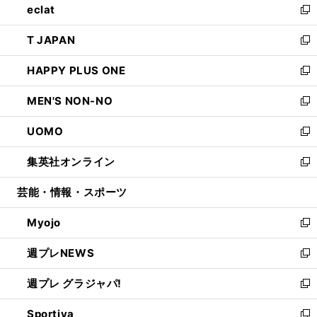
eclat
く
で
ド
ィ
い
新
開
ウ
ン
ウ
し
T JAPAN
く
で
ド
ィ
い
新
開
ウ
ン
ウ
し
HAPPY PLUS ONE
く
で
ド
ィ
い
新
開
ウ
ン
ウ
し
MEN'S NON-NO
く
で
ド
ィ
い
新
開
ウ
ン
ウ
し
UOMO
く
で
ド
ィ
い
新
開
ウ
ン
ウ
し
集英社オンライン
く
で
ド
ィ
い
新
開
ウ
ン
ウ
し
芸能・情報・スポーツ
く
で
ド
ィ
い
開
ウ
ン
ウ
Myojo
く
で
ド
ィ
新
開
ウ
ン
し
週プレNEWS
く
で
ド
い
新
開
ウ
ウ
し
週プレ グラジャパ!
く
で
ィ
い
新
開
ン
ウ
し
Sportiva
く
ド
ィ
い
新