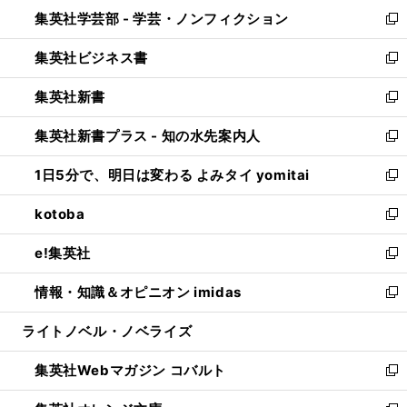
ン
ウ
集英社学芸部 - 学芸・ノンフィクション
く
で
ド
ィ
新
開
ウ
ン
し
集英社ビジネス書
く
で
ド
い
新
開
ウ
ウ
し
集英社新書
く
で
ィ
い
新
開
ン
ウ
し
集英社新書プラス - 知の水先案内人
く
ド
ィ
い
新
ウ
ン
ウ
し
1日5分で、明日は変わる よみタイ yomitai
で
ド
ィ
い
新
開
ウ
ン
ウ
し
kotoba
く
で
ド
ィ
い
新
開
ウ
ン
ウ
し
e!集英社
く
で
ド
ィ
い
新
開
ウ
ン
ウ
し
情報・知識＆オピニオン imidas
く
で
ド
ィ
い
新
開
ウ
ン
ウ
し
ライトノベル・ノベライズ
く
で
ド
ィ
い
開
ウ
ン
ウ
集英社Webマガジン コバルト
く
で
ド
ィ
新
開
ウ
ン
し