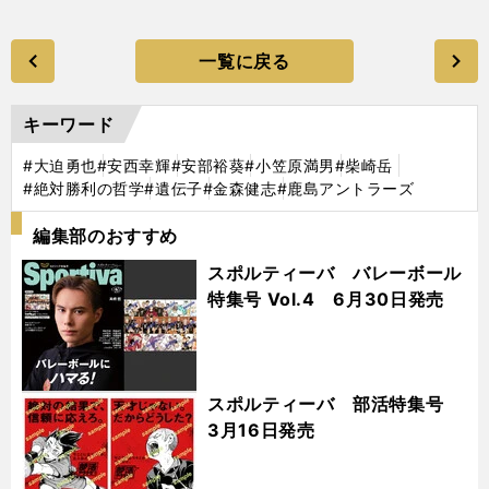
一覧に戻る
キーワード
#大迫勇也
#安西幸輝
#安部裕葵
#小笠原満男
#柴崎岳
#絶対勝利の哲学
#遺伝子
#金森健志
#鹿島アントラーズ
編集部のおすすめ
スポルティーバ バレーボール
特集号 Vol.4 6月30日発売
スポルティーバ 部活特集号
3月16日発売