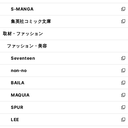
開
ウ
ン
ウ
し
S-MANGA
く
で
ド
ィ
い
新
開
ウ
ン
ウ
し
集英社コミック文庫
く
で
ド
ィ
い
新
開
ウ
ン
ウ
し
取材・ファッション
く
で
ド
ィ
い
開
ウ
ン
ウ
ファッション・美容
く
で
ド
ィ
開
ウ
ン
Seventeen
く
で
ド
新
開
ウ
し
non-no
く
で
い
新
開
ウ
し
BAILA
く
ィ
い
新
ン
ウ
し
MAQUIA
ド
ィ
い
新
ウ
ン
ウ
し
SPUR
で
ド
ィ
い
新
開
ウ
ン
ウ
し
LEE
く
で
ド
ィ
い
新
開
ウ
ン
ウ
し