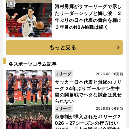
5
河村勇輝がサマーリーグで示し
たリーダーシップと悔し涙 ２
年ぶりの日本代表の舞台を糧に
３年目のNBA挑戦は続く
もっと見る
各スポーツコラム記事
Jリーグ
2026.08.06更新
サッカー日本代表と無縁のＪリ
ーグ 24年ぶりゴールデン生中
継の開幕戦でヘタな試合は見せ
られない
Jリーグ
2026.08.06更新
秋春制が導入されたJ1リーグ2
026－27シーズンの行方はい