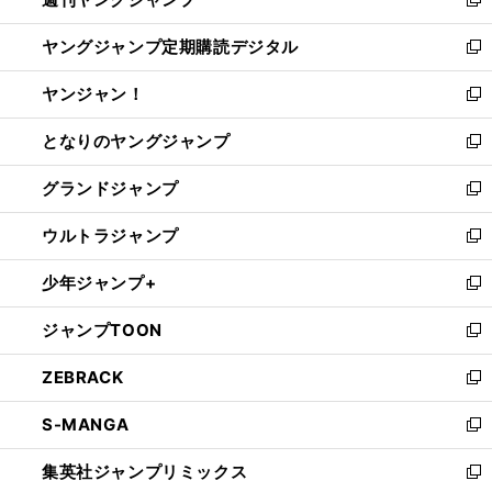
ド
ィ
新
開
ウ
ン
し
ヤングジャンプ定期購読デジタル
く
で
ド
い
新
開
ウ
ウ
し
ヤンジャン！
く
で
ィ
い
新
開
ン
ウ
し
となりのヤングジャンプ
く
ド
ィ
い
新
ウ
ン
ウ
し
グランドジャンプ
で
ド
ィ
い
新
開
ウ
ン
ウ
し
ウルトラジャンプ
く
で
ド
ィ
い
新
開
ウ
ン
ウ
し
少年ジャンプ+
く
で
ド
ィ
い
新
開
ウ
ン
ウ
し
ジャンプTOON
く
で
ド
ィ
い
新
開
ウ
ン
ウ
し
ZEBRACK
く
で
ド
ィ
い
新
開
ウ
ン
ウ
し
S-MANGA
く
で
ド
ィ
い
新
開
ウ
ン
ウ
し
集英社ジャンプリミックス
く
で
ド
ィ
い
新