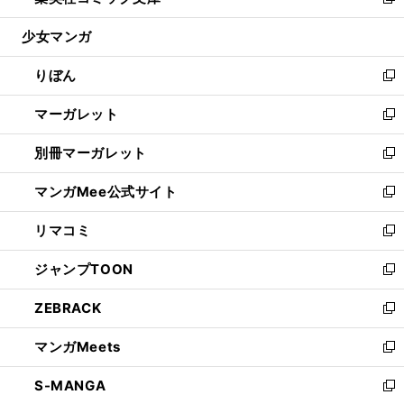
い
新
開
ウ
ン
ウ
し
少女マンガ
く
で
ド
ィ
い
開
ウ
ン
ウ
りぼん
く
で
ド
ィ
新
開
ウ
ン
し
マーガレット
く
で
ド
い
新
開
ウ
ウ
し
別冊マーガレット
く
で
ィ
い
新
開
ン
ウ
し
マンガMee公式サイト
く
ド
ィ
い
新
ウ
ン
ウ
し
リマコミ
で
ド
ィ
い
新
開
ウ
ン
ウ
し
ジャンプTOON
く
で
ド
ィ
い
新
開
ウ
ン
ウ
し
ZEBRACK
く
で
ド
ィ
い
新
開
ウ
ン
ウ
し
マンガMeets
く
で
ド
ィ
い
新
開
ウ
ン
ウ
し
S-MANGA
く
で
ド
ィ
い
新