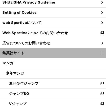
SHUEISHA Privacy Guideline
ィ
ン
Setting of Cookies
ド
ウ
web Sportivaについて
で
開
Web Sportivaについてのお問い合わせ
く
新
し
広告についてのお問い合わせ
い
ウ
集英社サイト
ィ
開
ン
く/
マンガ
ド
閉
ウ
じ
少年マンガ
で
る
開
週刊少年ジャンプ
く
新
し
ジャンプSQ
い
新
ウ
し
Vジャンプ
ィ
い
新