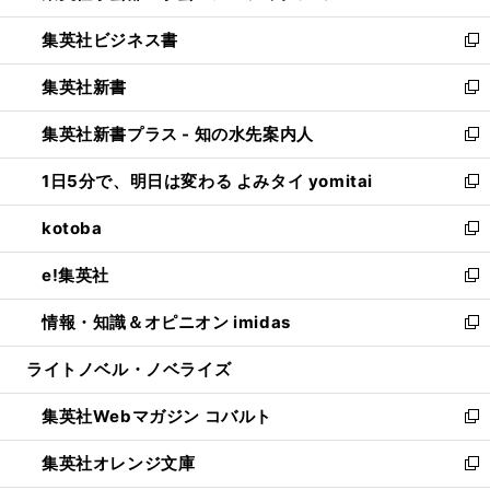
開
ウ
ン
し
集英社ビジネス書
く
で
ド
い
新
開
ウ
ウ
し
集英社新書
く
で
ィ
い
新
開
ン
ウ
し
集英社新書プラス - 知の水先案内人
く
ド
ィ
い
新
ウ
ン
ウ
し
1日5分で、明日は変わる よみタイ yomitai
で
ド
ィ
い
新
開
ウ
ン
ウ
し
kotoba
く
で
ド
ィ
い
新
開
ウ
ン
ウ
し
e!集英社
く
で
ド
ィ
い
新
開
ウ
ン
ウ
し
情報・知識＆オピニオン imidas
く
で
ド
ィ
い
新
開
ウ
ン
ウ
し
ライトノベル・ノベライズ
く
で
ド
ィ
い
開
ウ
ン
ウ
集英社Webマガジン コバルト
く
で
ド
ィ
新
開
ウ
ン
し
集英社オレンジ文庫
く
で
ド
い
新
開
ウ
ウ