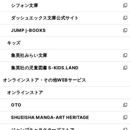
し
シフォン文庫
く
で
ィ
い
新
開
ン
ウ
し
ダッシュエックス文庫公式サイト
く
ド
ィ
い
新
ウ
ン
ウ
し
JUMP j-BOOKS
で
ド
ィ
い
新
開
ウ
ン
ウ
し
キッズ
く
で
ド
ィ
い
開
ウ
ン
ウ
集英社みらい文庫
く
で
ド
ィ
新
開
ウ
ン
し
集英社の児童図書 S-KIDS.LAND
く
で
ド
い
新
開
ウ
ウ
し
オンラインストア・
その他WEBサービス
く
で
ィ
い
開
ン
ウ
オンラインストア
く
ド
ィ
ウ
ン
OTO
で
ド
新
開
ウ
し
SHUEISHA MANGA-ART HERITAGE
く
で
い
新
開
ウ
し
ジャンプキャラクターズストア
く