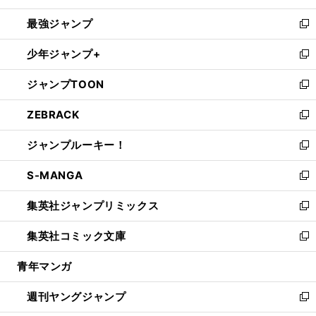
ン
ウ
し
最強ジャンプ
ド
ィ
い
新
ウ
ン
ウ
し
少年ジャンプ+
で
ド
ィ
い
新
開
ウ
ン
ウ
し
ジャンプTOON
く
で
ド
ィ
い
新
開
ウ
ン
ウ
し
ZEBRACK
く
で
ド
ィ
い
新
開
ウ
ン
ウ
し
ジャンプルーキー！
く
で
ド
ィ
い
新
開
ウ
ン
ウ
し
S-MANGA
く
で
ド
ィ
い
新
開
ウ
ン
ウ
し
集英社ジャンプリミックス
く
で
ド
ィ
い
新
開
ウ
ン
ウ
し
集英社コミック文庫
く
で
ド
ィ
い
新
開
ウ
ン
ウ
し
青年マンガ
く
で
ド
ィ
い
開
ウ
ン
ウ
週刊ヤングジャンプ
く
で
ド
ィ
新
開
ウ
ン
し