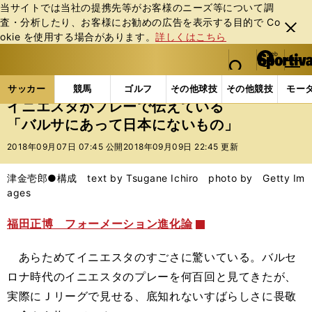
当サイトでは当社の提携先等がお客様のニーズ等について調
査・分析したり、お客様にお勧めの広告を表⽰する⽬的で Co
閉じ
okie を使⽤する場合があります。
詳しくはこちら
る
マイペ
web Sportiva (webスポルティーバ)
検索
メニュ
we
ー
サッカーの記事一覧
Jリーグ他
福田正博
イニエ
b
ジ
サッカー
競馬
ゴルフ
その他球技
その他競技
モー
ス
イニエスタがプレーで伝えている
ポ
「バルサにあって日本にないもの」
ル
テ
2018年09月07日 07:45 公開
2018年09月09日 22:45 更新
ィ
ー
津金壱郎●構成 text by Tsugane Ichiro photo by Getty Im
バ
ages
福田正博 フォーメーション進化論
あらためてイニエスタのすごさに驚いている。バルセ
ロナ時代のイニエスタのプレーを何百回と見てきたが、
実際にＪリーグで見せる、底知れないすばらしさに畏敬