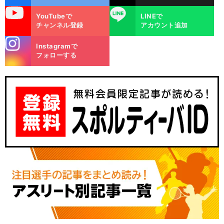
uTube
LINE
YouTubeで
LINEで
チャンネル登録
アカウント追加
stagra
Instagramで
m
フォローする
。
ト
前
へ