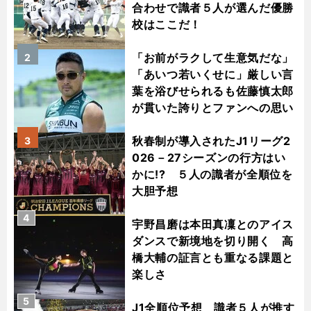
合わせで識者５人が選んだ優勝
校はここだ！
「お前がラクして生意気だな」
2
「あいつ若いくせに」厳しい言
葉を浴びせられるも佐藤慎太郎
が貫いた誇りとファンへの思い
秋春制が導入されたJ1リーグ2
3
026－27シーズンの行方はい
かに!? ５人の識者が全順位を
大胆予想
4
宇野昌磨は本田真凜とのアイス
ダンスで新境地を切り開く 高
橋大輔の証言とも重なる課題と
楽しさ
5
J1全順位予想 識者５人が推す