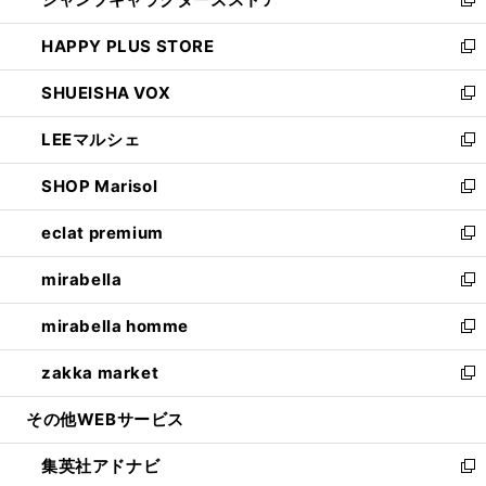
ィ
い
新
ン
ウ
し
HAPPY PLUS STORE
ド
ィ
い
新
ウ
ン
ウ
し
SHUEISHA VOX
で
ド
ィ
い
新
開
ウ
ン
ウ
し
LEEマルシェ
く
で
ド
ィ
い
新
開
ウ
ン
ウ
し
SHOP Marisol
く
で
ド
ィ
い
新
開
ウ
ン
ウ
し
eclat premium
く
で
ド
ィ
い
新
開
ウ
ン
ウ
し
mirabella
く
で
ド
ィ
い
新
開
ウ
ン
ウ
し
mirabella homme
く
で
ド
ィ
い
新
開
ウ
ン
ウ
し
zakka market
く
で
ド
ィ
い
新
開
ウ
ン
ウ
し
その他WEBサービス
く
で
ド
ィ
い
開
ウ
ン
ウ
集英社アドナビ
く
で
ド
ィ
新