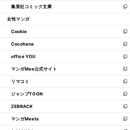
開
ウ
ン
ウ
し
集英社コミック文庫
く
で
ド
ィ
い
新
開
ウ
ン
ウ
し
女性マンガ
く
で
ド
ィ
い
開
ウ
ン
ウ
Cookie
く
で
ド
ィ
新
開
ウ
ン
し
Cocohana
く
で
ド
い
新
開
ウ
ウ
し
office YOU
く
で
ィ
い
新
開
ン
ウ
し
マンガMee公式サイト
く
ド
ィ
い
新
ウ
ン
ウ
し
リマコミ
で
ド
ィ
い
新
開
ウ
ン
ウ
し
ジャンプTOON
く
で
ド
ィ
い
新
開
ウ
ン
ウ
し
ZEBRACK
く
で
ド
ィ
い
新
開
ウ
ン
ウ
し
マンガMeets
く
で
ド
ィ
い
新
開
ウ
ン
ウ
し