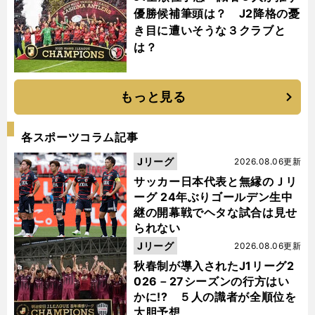
優勝候補筆頭は？ J2降格の憂
き目に遭いそうな３クラブと
は？
もっと見る
各スポーツコラム記事
Jリーグ
2026.08.06更新
サッカー日本代表と無縁のＪリ
ーグ 24年ぶりゴールデン生中
継の開幕戦でヘタな試合は見せ
られない
Jリーグ
2026.08.06更新
秋春制が導入されたJ1リーグ2
026－27シーズンの行方はい
かに!? ５人の識者が全順位を
大胆予想