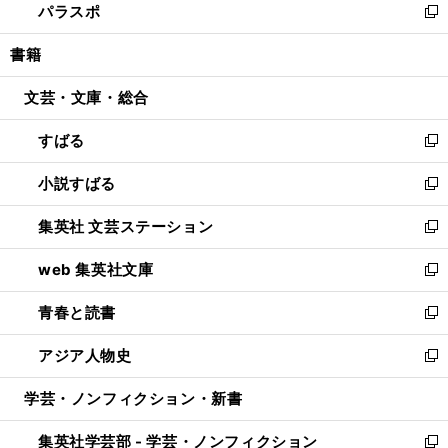
パラスポ
で
ド
ィ
い
新
開
ウ
ン
ウ
し
書籍
く
で
ド
ィ
い
開
ウ
ン
ウ
文芸・文庫・総合
く
で
ド
ィ
開
ウ
ン
すばる
く
で
ド
新
開
ウ
し
小説すばる
く
で
い
新
開
ウ
し
集英社 文芸ステーション
く
ィ
い
新
ン
ウ
し
web 集英社文庫
ド
ィ
い
新
ウ
ン
ウ
し
青春と読書
で
ド
ィ
い
新
開
ウ
ン
ウ
し
アジア人物史
く
で
ド
ィ
い
新
開
ウ
ン
ウ
し
学芸・ノンフィクション・新書
く
で
ド
ィ
い
開
ウ
ン
ウ
集英社学芸部 - 学芸・ノンフィクション
く
で
ド
ィ
新