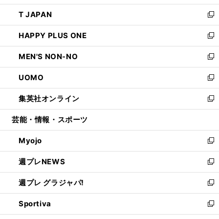
開
ウ
ン
ウ
し
T JAPAN
く
で
ド
ィ
い
新
開
ウ
ン
ウ
し
HAPPY PLUS ONE
く
で
ド
ィ
い
新
開
ウ
ン
ウ
し
MEN'S NON-NO
く
で
ド
ィ
い
新
開
ウ
ン
ウ
し
UOMO
く
で
ド
ィ
い
新
開
ウ
ン
ウ
し
集英社オンライン
く
で
ド
ィ
い
新
開
ウ
ン
ウ
し
芸能・情報・スポーツ
く
で
ド
ィ
い
開
ウ
ン
ウ
Myojo
く
で
ド
ィ
新
開
ウ
ン
し
週プレNEWS
く
で
ド
い
新
開
ウ
ウ
し
週プレ グラジャパ!
く
で
ィ
い
新
開
ン
ウ
し
Sportiva
く
ド
ィ
い
新
ウ
ン
ウ
し