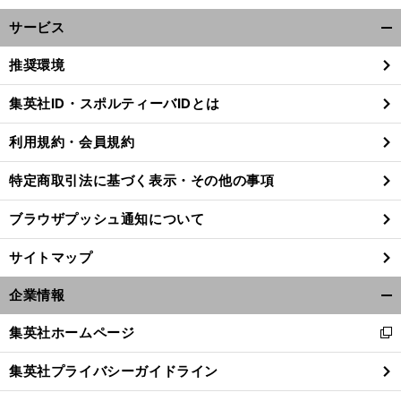
サービス
開
く/
推奨環境
閉
じ
集英社ID・スポルティーバIDとは
る
利用規約・会員規約
特定商取引法に基づく表示・その他の事項
ブラウザプッシュ通知について
サイトマップ
企業情報
開
く/
集英社ホームページ
新
閉
し
じ
集英社プライバシーガイドライン
い
る
ウ