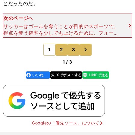
とだったのだ。
次のページへ
サッカーはゴールを奪うことが目的のスポーツで、
得点を奪う確率を少しでも上げるために、フォーメ
ーションを考えたり、ポゼッションなどのチーム戦
術やスタイルがあるが、それらはすべて、ゴールと
次
1
2
3
のページへ
いう目的のための
1 / 3
いいね
Xでポストする
LINEで送る
line
faceboo
x
k
Googleの「優先ソース」について