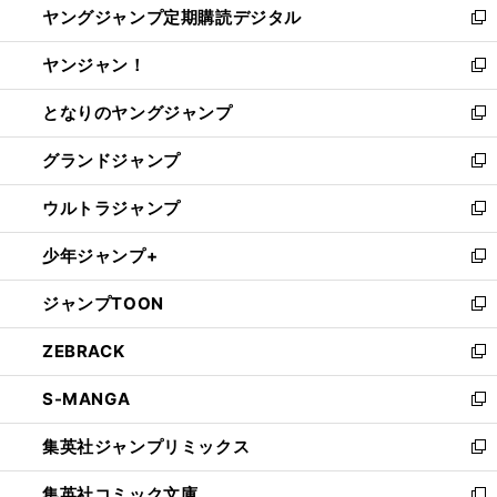
ヤングジャンプ定期購読デジタル
く
で
ド
い
新
開
ウ
ウ
し
ヤンジャン！
く
で
ィ
い
新
開
ン
ウ
し
となりのヤングジャンプ
く
ド
ィ
い
新
ウ
ン
ウ
し
グランドジャンプ
で
ド
ィ
い
新
開
ウ
ン
ウ
し
ウルトラジャンプ
く
で
ド
ィ
い
新
開
ウ
ン
ウ
し
少年ジャンプ+
く
で
ド
ィ
い
新
開
ウ
ン
ウ
し
ジャンプTOON
く
で
ド
ィ
い
新
開
ウ
ン
ウ
し
ZEBRACK
く
で
ド
ィ
い
新
開
ウ
ン
ウ
し
S-MANGA
く
で
ド
ィ
い
新
開
ウ
ン
ウ
し
集英社ジャンプリミックス
く
で
ド
ィ
い
新
開
ウ
ン
ウ
し
集英社コミック文庫
く
で
ド
ィ