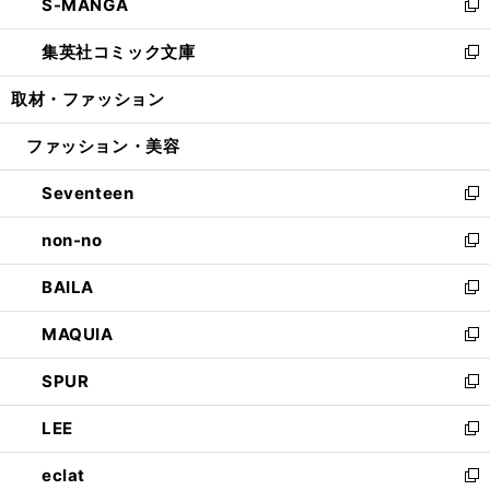
S-MANGA
く
で
ド
ィ
い
新
開
ウ
ン
ウ
し
集英社コミック文庫
く
で
ド
ィ
い
新
開
ウ
ン
ウ
し
取材・ファッション
く
で
ド
ィ
い
開
ウ
ン
ウ
ファッション・美容
く
で
ド
ィ
開
ウ
ン
Seventeen
く
で
ド
新
開
ウ
し
non-no
く
で
い
新
開
ウ
し
BAILA
く
ィ
い
新
ン
ウ
し
MAQUIA
ド
ィ
い
新
ウ
ン
ウ
し
SPUR
で
ド
ィ
い
新
開
ウ
ン
ウ
し
LEE
く
で
ド
ィ
い
新
開
ウ
ン
ウ
し
eclat
く
で
ド
ィ
い
新