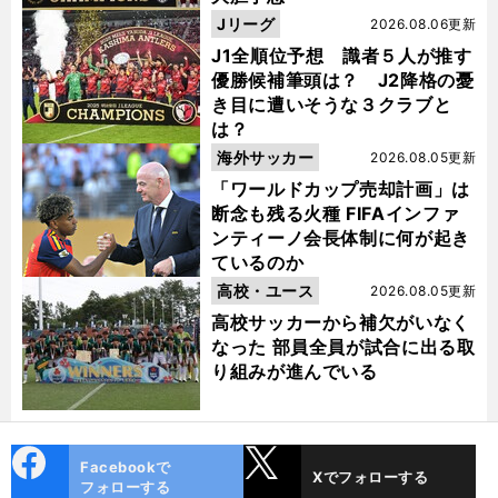
Jリーグ
2026.08.06更新
J1全順位予想 識者５人が推す
優勝候補筆頭は？ J2降格の憂
き目に遭いそうな３クラブと
は？
海外サッカー
2026.08.05更新
「ワールドカップ売却計画」は
断念も残る火種 FIFAインファ
ンティーノ会長体制に何が起き
ているのか
高校・ユース
2026.08.05更新
高校サッカーから補欠がいなく
なった 部員全員が試合に出る取
り組みが進んでいる
cebo
X
Facebookで
Xでフォローする
ok
フォローする