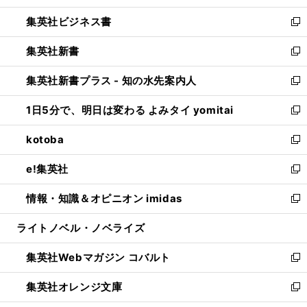
開
ウ
ン
し
集英社ビジネス書
く
で
ド
い
新
開
ウ
ウ
し
集英社新書
く
で
ィ
い
新
開
ン
ウ
し
集英社新書プラス - 知の水先案内人
く
ド
ィ
い
新
ウ
ン
ウ
し
1日5分で、明日は変わる よみタイ yomitai
で
ド
ィ
い
新
開
ウ
ン
ウ
し
kotoba
く
で
ド
ィ
い
新
開
ウ
ン
ウ
し
e!集英社
く
で
ド
ィ
い
新
開
ウ
ン
ウ
し
情報・知識＆オピニオン imidas
く
で
ド
ィ
い
新
開
ウ
ン
ウ
し
ライトノベル・ノベライズ
く
で
ド
ィ
い
開
ウ
ン
ウ
集英社Webマガジン コバルト
く
で
ド
ィ
新
開
ウ
ン
し
集英社オレンジ文庫
く
で
ド
い
新
開
ウ
ウ
し