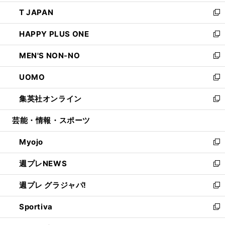
開
ウ
ン
ウ
し
T JAPAN
く
で
ド
ィ
い
新
開
ウ
ン
ウ
し
HAPPY PLUS ONE
く
で
ド
ィ
い
新
開
ウ
ン
ウ
し
MEN'S NON-NO
く
で
ド
ィ
い
新
開
ウ
ン
ウ
し
UOMO
く
で
ド
ィ
い
新
開
ウ
ン
ウ
し
集英社オンライン
く
で
ド
ィ
い
新
開
ウ
ン
ウ
し
芸能・情報・スポーツ
く
で
ド
ィ
い
開
ウ
ン
ウ
Myojo
く
で
ド
ィ
新
開
ウ
ン
し
週プレNEWS
く
で
ド
い
新
開
ウ
ウ
し
週プレ グラジャパ!
く
で
ィ
い
新
開
ン
ウ
し
Sportiva
く
ド
ィ
い
新
ウ
ン
ウ
し