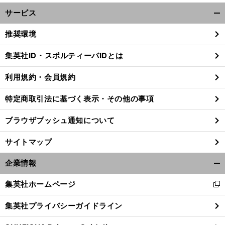
サービス
開
く/
推奨環境
閉
じ
集英社ID・スポルティーバIDとは
る
利用規約・会員規約
特定商取引法に基づく表示・その他の事項
ブラウザプッシュ通知について
サイトマップ
企業情報
開
く/
集英社ホームページ
新
閉
前
し
へ
じ
集英社プライバシーガイドライン
い
る
ウ