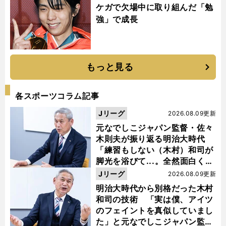
ケガで欠場中に取り組んだ「勉
強」で成長
もっと見る
各スポーツコラム記事
Jリーグ
2026.08.09更新
元なでしこジャパン監督・佐々
木則夫が振り返る明治大時代
「練習もしない（木村）和司が
脚光を浴びて...。全然面白くな
い４年間でした」
Jリーグ
2026.08.09更新
明治大時代から別格だった木村
和司の技術 「実は僕、アイツ
のフェイントを真似していまし
た」と元なでしこジャパン監