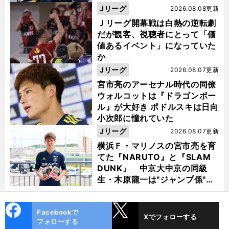
督・佐々木則夫
Jリーグ
2026.08.08更新
Ｊリーグ開幕戦は白熱の逆転劇
だが観客、視聴者にとって「価
値あるイベント」になっていた
か
Jリーグ
2026.08.07更新
宮市亮のアーセナル時代の同僚
ウォルコットは『ドラゴンボー
ル』が大好き ポドルスキは日向
小次郎に憧れていた
Jリーグ
2026.08.07更新
横浜Ｆ・マリノスの宮市亮を育
てた『NARUTO』と『SLAM
DUNK』 中京大中京の同級
生・木原龍一は"ジャンプ係"だ
った
cebo
X
Facebookで
Xでフォローする
ok
フォローする