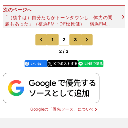
次のページへ
「（後半は）自分たちがトーンダウンし、体力の問
題もあった」（横浜FM・DF松原健） 横浜FMは
攻めることに頭と脚を使っている。だが、わずかだ
が動きが落ち、判断が遅れ、技術的ミスがカウンタ
次
1
2
3
のページへ
のページへ
ーの呼び水とな
前
2 / 3
いいね
Xでポストする
LINEで送る
line
faceboo
x
k
Googleの「優先ソース」について