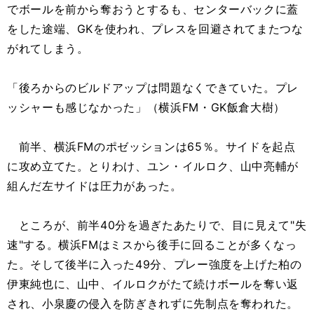
でボールを前から奪おうとするも、センターバックに蓋
をした途端、GKを使われ、プレスを回避されてまたつな
がれてしまう。
「後ろからのビルドアップは問題なくできていた。プレ
ッシャーも感じなかった」（横浜FM・GK飯倉大樹）
前半、横浜FMのポゼッションは65％。サイドを起点
に攻め立てた。とりわけ、ユン・イルロク、山中亮輔が
組んだ左サイドは圧力があった。
ところが、前半40分を過ぎたあたりで、目に見えて"失
速"する。横浜FMはミスから後手に回ることが多くなっ
た。そして後半に入った49分、プレー強度を上げた柏の
伊東純也に、山中、イルロクがたて続けボールを奪い返
され、小泉慶の侵入を防ぎきれずに先制点を奪われた。