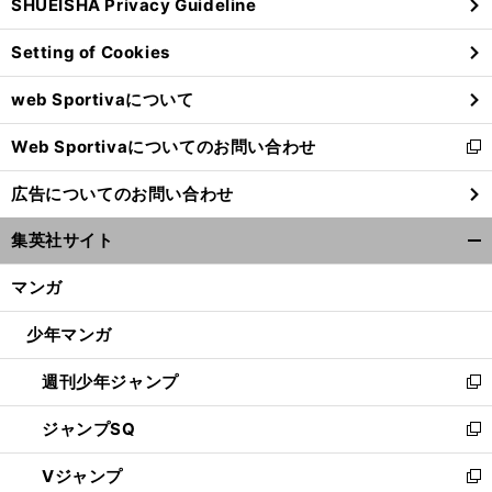
SHUEISHA Privacy Guideline
ィ
ン
Setting of Cookies
ド
ウ
web Sportivaについて
で
開
Web Sportivaについてのお問い合わせ
く
新
し
広告についてのお問い合わせ
い
ウ
集英社サイト
ィ
開
ン
く/
マンガ
ド
閉
ウ
じ
少年マンガ
で
る
開
週刊少年ジャンプ
く
新
し
ジャンプSQ
い
新
ウ
し
Vジャンプ
ィ
い
新