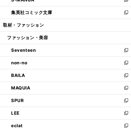
ド
ィ
い
新
開
ウ
ン
ウ
し
集英社コミック文庫
く
で
ド
ィ
い
新
開
ウ
ン
ウ
し
取材・ファッション
く
で
ド
ィ
い
開
ウ
ン
ウ
ファッション・美容
く
で
ド
ィ
開
ウ
ン
Seventeen
く
で
ド
新
開
ウ
し
non-no
く
で
い
新
開
ウ
し
BAILA
く
ィ
い
新
ン
ウ
し
MAQUIA
ド
ィ
い
新
ウ
ン
ウ
し
SPUR
で
ド
ィ
い
新
開
ウ
ン
ウ
し
LEE
く
で
ド
ィ
い
新
開
ウ
ン
ウ
し
eclat
く
で
ド
ィ
い
新