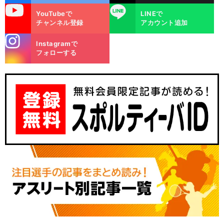
uTube
LINE
YouTubeで
LINEで
チャンネル登録
アカウント追加
stagra
Instagramで
m
フォローする