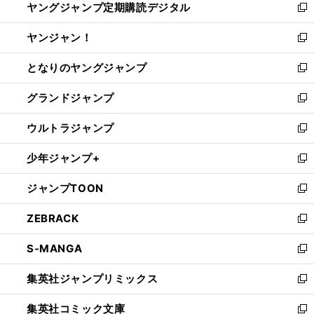
ヤングジャンプ定期購読デジタル
く
で
ド
い
新
開
ウ
ウ
し
ヤンジャン！
く
で
ィ
い
新
開
ン
ウ
し
となりのヤングジャンプ
く
ド
ィ
い
新
ウ
ン
ウ
し
グランドジャンプ
で
ド
ィ
い
新
開
ウ
ン
ウ
し
ウルトラジャンプ
く
で
ド
ィ
い
新
開
ウ
ン
ウ
し
少年ジャンプ+
く
で
ド
ィ
い
新
開
ウ
ン
ウ
し
ジャンプTOON
く
で
ド
ィ
い
新
開
ウ
ン
ウ
し
ZEBRACK
く
で
ド
ィ
い
新
開
ウ
ン
ウ
し
S-MANGA
く
で
ド
ィ
い
新
開
ウ
ン
ウ
し
集英社ジャンプリミックス
く
で
ド
ィ
い
新
開
ウ
ン
ウ
し
集英社コミック文庫
く
で
ド
ィ
い
新