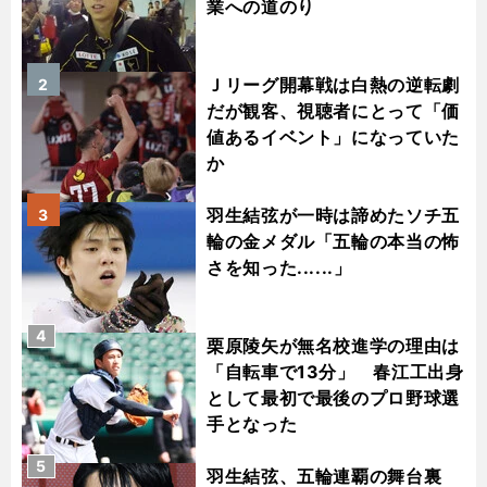
業への道のり
Ｊリーグ開幕戦は白熱の逆転劇
2
だが観客、視聴者にとって「価
値あるイベント」になっていた
か
羽生結弦が一時は諦めたソチ五
3
輪の金メダル「五輪の本当の怖
さを知った......」
4
栗原陵矢が無名校進学の理由は
「自転車で13分」 春江工出身
として最初で最後のプロ野球選
手となった
5
羽生結弦、五輪連覇の舞台裏