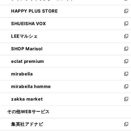
ン
ウ
し
HAPPY PLUS STORE
ド
ィ
い
新
ウ
ン
ウ
し
SHUEISHA VOX
で
ド
ィ
い
新
開
ウ
ン
ウ
し
LEEマルシェ
く
で
ド
ィ
い
新
開
ウ
ン
ウ
し
SHOP Marisol
く
で
ド
ィ
い
新
開
ウ
ン
ウ
し
eclat premium
く
で
ド
ィ
い
新
開
ウ
ン
ウ
し
mirabella
く
で
ド
ィ
い
新
開
ウ
ン
ウ
し
mirabella homme
く
で
ド
ィ
い
新
開
ウ
ン
ウ
し
zakka market
く
で
ド
ィ
い
新
開
ウ
ン
ウ
し
その他WEBサービス
く
で
ド
ィ
い
開
ウ
ン
ウ
集英社アドナビ
く
で
ド
ィ
新
開
ウ
ン