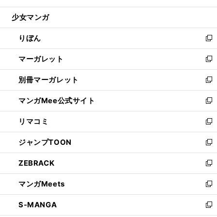
開
ウ
ン
ウ
し
少女マンガ
く
で
ド
ィ
い
開
ウ
ン
ウ
りぼん
く
で
ド
ィ
新
開
ウ
ン
し
マーガレット
く
で
ド
い
新
開
ウ
ウ
し
別冊マーガレット
く
で
ィ
い
新
開
ン
ウ
し
マンガMee公式サイト
く
ド
ィ
い
新
ウ
ン
ウ
し
リマコミ
で
ド
ィ
い
新
開
ウ
ン
ウ
し
ジャンプTOON
く
で
ド
ィ
い
新
開
ウ
ン
ウ
し
ZEBRACK
く
で
ド
ィ
い
新
開
ウ
ン
ウ
し
マンガMeets
く
で
ド
ィ
い
新
開
ウ
ン
ウ
し
S-MANGA
く
で
ド
ィ
い
新
開
ウ
ン
ウ
し