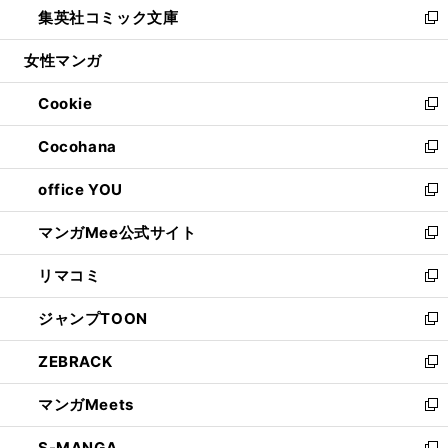
集英社コミック文庫
く
で
ド
ィ
い
新
開
ウ
ン
ウ
し
女性マンガ
く
で
ド
ィ
い
開
ウ
ン
ウ
Cookie
く
で
ド
ィ
新
開
ウ
ン
し
Cocohana
く
で
ド
い
新
開
ウ
ウ
し
office YOU
く
で
ィ
い
新
開
ン
ウ
し
マンガMee公式サイト
く
ド
ィ
い
新
ウ
ン
ウ
し
リマコミ
で
ド
ィ
い
新
開
ウ
ン
ウ
し
ジャンプTOON
く
で
ド
ィ
い
新
開
ウ
ン
ウ
し
ZEBRACK
く
で
ド
ィ
い
新
開
ウ
ン
ウ
し
マンガMeets
く
で
ド
ィ
い
新
開
ウ
ン
ウ
し
S-MANGA
く
で