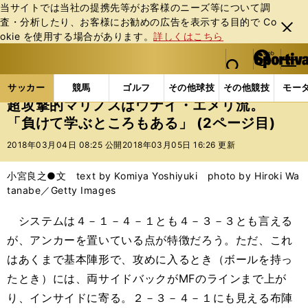
当サイトでは当社の提携先等がお客様のニーズ等について調
査・分析したり、お客様にお勧めの広告を表⽰する⽬的で Co
閉じ
okie を使⽤する場合があります。
詳しくはこちら
る
マイペ
web Sportiva (webスポルティーバ)
検索
メニュ
we
ー
サッカーの記事一覧
Jリーグ他
Jリーグ
超攻撃
b
ジ
サッカー
競馬
ゴルフ
その他球技
その他競技
モー
ス
超攻撃的マリノスはウナイ・エメリ流。
ポ
「負けて学ぶところもある」 (2ページ目)
ル
テ
2018年03月04日 08:25 公開
2018年03月05日 16:26 更新
ィ
ー
小宮良之●文 text by Komiya Yoshiyuki photo by Hiroki Wa
バ
tanabe／Getty Images
システムは４－１－４－１とも４－３－３とも言える
が、アンカーを置いている点が特徴だろう。ただ、これ
はあくまで基本陣形で、攻めに入るとき（ボールを持っ
たとき）には、両サイドバックがMFのラインまで上が
り、インサイドに寄る。２－３－４－１にも見える布陣