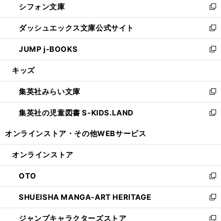
シフォン文庫
く
で
ィ
い
新
開
ン
ウ
し
ダッシュエックス文庫公式サイト
く
ド
ィ
い
新
ウ
ン
ウ
し
JUMP j-BOOKS
で
ド
ィ
い
新
開
ウ
ン
ウ
し
キッズ
く
で
ド
ィ
い
開
ウ
ン
ウ
集英社みらい文庫
く
で
ド
ィ
新
開
ウ
ン
し
集英社の児童図書 S-KIDS.LAND
く
で
ド
い
新
開
ウ
ウ
し
オンラインストア・
その他WEBサービス
く
で
ィ
い
開
ン
ウ
オンラインストア
く
ド
ィ
ウ
ン
OTO
で
ド
新
開
ウ
し
SHUEISHA MANGA-ART HERITAGE
く
で
い
新
開
ウ
し
ジャンプキャラクターズストア
く
ィ
い
新