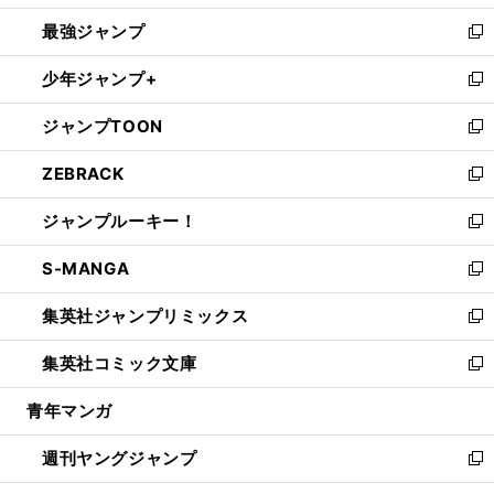
ン
ウ
し
最強ジャンプ
ド
ィ
い
新
ウ
ン
ウ
し
少年ジャンプ+
で
ド
ィ
い
新
開
ウ
ン
ウ
し
ジャンプTOON
く
で
ド
ィ
い
新
開
ウ
ン
ウ
し
ZEBRACK
く
で
ド
ィ
い
新
開
ウ
ン
ウ
し
ジャンプルーキー！
く
で
ド
ィ
い
新
開
ウ
ン
ウ
し
S-MANGA
く
で
ド
ィ
い
新
開
ウ
ン
ウ
し
集英社ジャンプリミックス
く
で
ド
ィ
い
新
開
ウ
ン
ウ
し
集英社コミック文庫
く
で
ド
ィ
い
新
開
ウ
ン
ウ
し
青年マンガ
く
で
ド
ィ
い
開
ウ
ン
ウ
週刊ヤングジャンプ
く
で
ド
ィ
新
開
ウ
ン
し