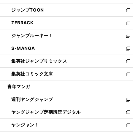
開
ウ
ン
ウ
し
ジャンプTOON
く
で
ド
ィ
い
新
開
ウ
ン
ウ
し
ZEBRACK
く
で
ド
ィ
い
新
開
ウ
ン
ウ
し
ジャンプルーキー！
く
で
ド
ィ
い
新
開
ウ
ン
ウ
し
S-MANGA
く
で
ド
ィ
い
新
開
ウ
ン
ウ
し
集英社ジャンプリミックス
く
で
ド
ィ
い
新
開
ウ
ン
ウ
し
集英社コミック文庫
く
で
ド
ィ
い
新
開
ウ
ン
ウ
し
青年マンガ
く
で
ド
ィ
い
開
ウ
ン
ウ
週刊ヤングジャンプ
く
で
ド
ィ
新
開
ウ
ン
し
ヤングジャンプ定期購読デジタル
く
で
ド
い
新
開
ウ
ウ
し
ヤンジャン！
く
で
ィ
い
新
開
ン
ウ
し