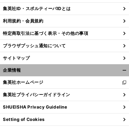
じ
集英社ID・スポルティーバIDとは
る
利用規約・会員規約
特定商取引法に基づく表示・その他の事項
ブラウザプッシュ通知について
サイトマップ
企業情報
開
く/
集英社ホームページ
新
閉
し
じ
集英社プライバシーガイドライン
い
る
ク
。
J
.
.
.
」
ウ
ルピ新体制で攻撃に苦しむガンバ
「
2陥落時のような不安が
SHUEISHA Privacy Guideline
ィ
ン
Setting of Cookies
ド
ウ