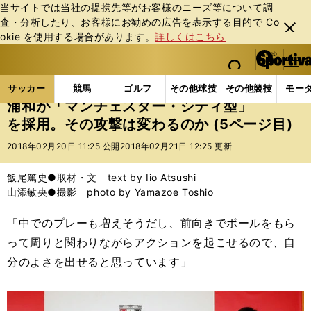
当サイトでは当社の提携先等がお客様のニーズ等について調
査・分析したり、お客様にお勧めの広告を表⽰する⽬的で Co
閉じ
okie を使⽤する場合があります。
詳しくはこちら
る
マイペ
web Sportiva (webスポルティーバ)
検索
メニュ
we
ー
サッカーの記事一覧
Jリーグ他
Jリーグ
浦和が
b
ジ
サッカー
競馬
ゴルフ
その他球技
その他競技
モー
ス
浦和が「マンチェスター・シティ型」
ポ
を採用。その攻撃は変わるのか (5ページ目)
ル
テ
2018年02月20日 11:25 公開
2018年02月21日 12:25 更新
ィ
ー
飯尾篤史●取材・文 text by Iio Atsushi
バ
山添敏央●撮影 photo by Yamazoe Toshio
「中でのプレーも増えそうだし、前向きでボールをもら
って周りと関わりながらアクションを起こせるので、自
分のよさを出せると思っています」