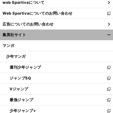
web Sportivaについて
で
開
Web Sportivaについてのお問い合わせ
く
新
し
広告についてのお問い合わせ
い
ウ
集英社サイト
ィ
開
ン
く/
マンガ
ド
閉
ウ
じ
少年マンガ
で
る
開
週刊少年ジャンプ
く
新
し
ジャンプSQ
い
新
ウ
し
Vジャンプ
ィ
い
新
ン
ウ
し
最強ジャンプ
ド
ィ
い
新
ウ
ン
ウ
し
少年ジャンプ+
で
ド
ィ
い
新