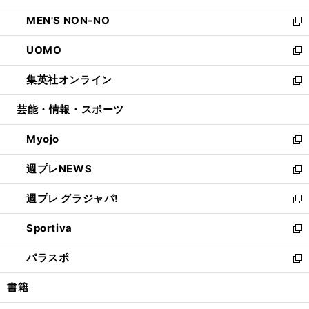
開
ウ
ン
ウ
し
MEN'S NON-NO
く
で
ド
ィ
い
新
開
ウ
ン
ウ
し
UOMO
く
で
ド
ィ
い
新
開
ウ
ン
ウ
し
集英社オンライン
く
で
ド
ィ
い
新
開
ウ
ン
ウ
し
芸能・情報・スポーツ
く
で
ド
ィ
い
開
ウ
ン
ウ
Myojo
く
で
ド
ィ
新
開
ウ
ン
し
週プレNEWS
く
で
ド
い
新
開
ウ
ウ
し
週プレ グラジャパ!
く
で
ィ
い
新
開
ン
ウ
し
Sportiva
く
ド
ィ
い
新
ウ
ン
ウ
し
パラスポ
で
ド
ィ
い
新
開
ウ
ン
ウ
し
書籍
く
で
ド
ィ
い
開
ウ
ン
ウ