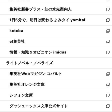
開
ン
ウ
し
集英社新書プラス - 知の水先案内人
く
ド
ィ
い
新
ウ
ン
ウ
し
1日5分で、明日は変わる よみタイ yomitai
で
ド
ィ
い
新
開
ウ
ン
ウ
し
kotoba
く
で
ド
ィ
い
新
開
ウ
ン
ウ
し
e!集英社
く
で
ド
ィ
い
新
開
ウ
ン
ウ
し
情報・知識＆オピニオン imidas
く
で
ド
ィ
い
新
開
ウ
ン
ウ
し
ライトノベル・ノベライズ
く
で
ド
ィ
い
開
ウ
ン
ウ
集英社Webマガジン コバルト
く
で
ド
ィ
新
開
ウ
ン
し
集英社オレンジ文庫
く
で
ド
い
新
開
ウ
ウ
し
シフォン文庫
く
で
ィ
い
新
開
ン
ウ
し
ダッシュエックス文庫公式サイト
く
ド
ィ
い
新
ウ
ン