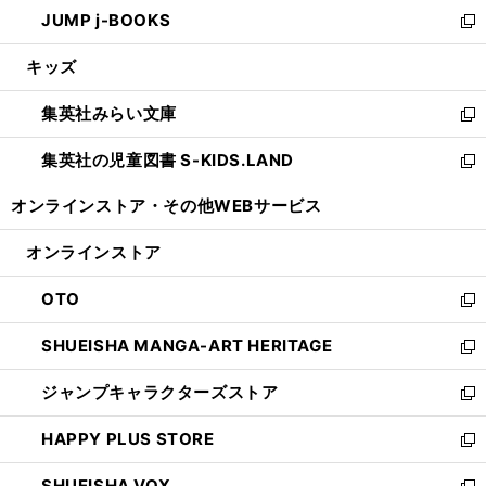
ウ
し
JUMP j-BOOKS
で
ド
ィ
い
新
開
ウ
ン
ウ
し
キッズ
く
で
ド
ィ
い
開
ウ
ン
ウ
集英社みらい文庫
く
で
ド
ィ
新
開
ウ
ン
し
集英社の児童図書 S-KIDS.LAND
く
で
ド
い
新
開
ウ
ウ
し
オンラインストア・
その他WEBサービス
く
で
ィ
い
開
ン
ウ
オンラインストア
く
ド
ィ
ウ
ン
OTO
で
ド
新
開
ウ
し
SHUEISHA MANGA-ART HERITAGE
く
で
い
新
開
ウ
し
ジャンプキャラクターズストア
く
ィ
い
新
ン
ウ
し
HAPPY PLUS STORE
ド
ィ
い
新
ウ
ン
ウ
し
SHUEISHA VOX