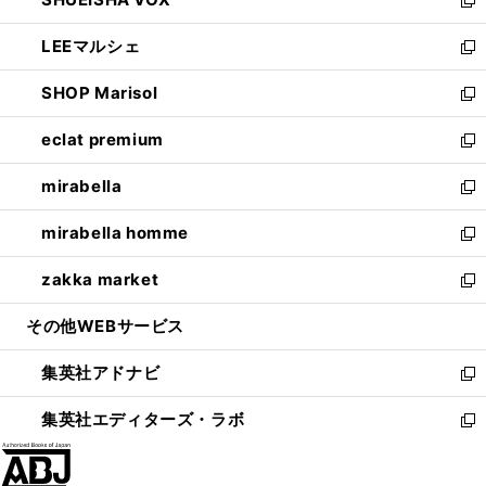
で
ド
ィ
い
新
開
ウ
ン
ウ
し
LEEマルシェ
く
で
ド
ィ
い
新
開
ウ
ン
ウ
し
SHOP Marisol
く
で
ド
ィ
い
新
開
ウ
ン
ウ
し
eclat premium
く
で
ド
ィ
い
新
開
ウ
ン
ウ
し
mirabella
く
で
ド
ィ
い
新
開
ウ
ン
ウ
し
mirabella homme
く
で
ド
ィ
い
新
開
ウ
ン
ウ
し
zakka market
く
で
ド
ィ
い
新
開
ウ
ン
ウ
し
その他WEBサービス
く
で
ド
ィ
い
開
ウ
ン
ウ
集英社アドナビ
く
で
ド
ィ
新
開
ウ
ン
し
集英社エディターズ・ラボ
く
で
ド
い
新
開
ウ
ウ
し
く
で
ィ
い