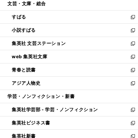
文芸・文庫・総合
く
で
ド
ィ
開
ウ
ン
すばる
く
で
ド
新
開
ウ
し
小説すばる
く
で
い
新
開
ウ
し
集英社 文芸ステーション
く
ィ
い
新
ン
ウ
し
web 集英社文庫
ド
ィ
い
新
ウ
ン
ウ
し
青春と読書
で
ド
ィ
い
新
開
ウ
ン
ウ
し
アジア人物史
く
で
ド
ィ
い
新
開
ウ
ン
ウ
し
学芸・ノンフィクション・新書
く
で
ド
ィ
い
開
ウ
ン
ウ
集英社学芸部 - 学芸・ノンフィクション
く
で
ド
ィ
新
開
ウ
ン
し
集英社ビジネス書
く
で
ド
い
新
開
ウ
ウ
し
集英社新書
く
で
ィ
い
新