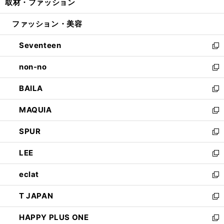
取材・ファッション
く
で
ド
ィ
い
開
ウ
ン
ウ
ファッション・美容
く
で
ド
ィ
開
ウ
ン
Seventeen
く
で
ド
新
開
ウ
し
non-no
く
で
い
新
開
ウ
し
BAILA
く
ィ
い
新
ン
ウ
し
MAQUIA
ド
ィ
い
新
ウ
ン
ウ
し
SPUR
で
ド
ィ
い
新
開
ウ
ン
ウ
し
LEE
く
で
ド
ィ
い
新
開
ウ
ン
ウ
し
eclat
く
で
ド
ィ
い
新
開
ウ
ン
ウ
し
T JAPAN
く
で
ド
ィ
い
新
開
ウ
ン
ウ
し
HAPPY PLUS ONE
く
で
ド
ィ
い
新