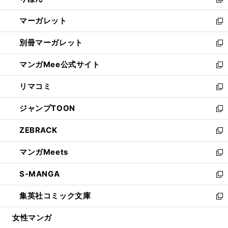
ィ
新
開
ウ
ン
し
マーガレット
く
で
ド
い
新
開
ウ
ウ
し
別冊マーガレット
く
で
ィ
い
新
開
ン
ウ
し
マンガMee公式サイト
く
ド
ィ
い
新
ウ
ン
ウ
し
リマコミ
で
ド
ィ
い
新
開
ウ
ン
ウ
し
ジャンプTOON
く
で
ド
ィ
い
新
開
ウ
ン
ウ
し
ZEBRACK
く
で
ド
ィ
い
新
開
ウ
ン
ウ
し
マンガMeets
く
で
ド
ィ
い
新
開
ウ
ン
ウ
し
S-MANGA
く
で
ド
ィ
い
新
開
ウ
ン
ウ
し
集英社コミック文庫
く
で
ド
ィ
い
新
開
ウ
ン
ウ
し
女性マンガ
く
で
ド
ィ
い