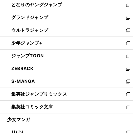
となりのヤングジャンプ
く
ド
ィ
い
新
ウ
ン
ウ
し
グランドジャンプ
で
ド
ィ
い
新
開
ウ
ン
ウ
し
ウルトラジャンプ
く
で
ド
ィ
い
新
開
ウ
ン
ウ
し
少年ジャンプ+
く
で
ド
ィ
い
新
開
ウ
ン
ウ
し
ジャンプTOON
く
で
ド
ィ
い
新
開
ウ
ン
ウ
し
ZEBRACK
く
で
ド
ィ
い
新
開
ウ
ン
ウ
し
S-MANGA
く
で
ド
ィ
い
新
開
ウ
ン
ウ
し
集英社ジャンプリミックス
く
で
ド
ィ
い
新
開
ウ
ン
ウ
し
集英社コミック文庫
く
で
ド
ィ
い
新
開
ウ
ン
ウ
し
少女マンガ
く
で
ド
ィ
い
開
ウ
ン
ウ
りぼん
く
で
ド