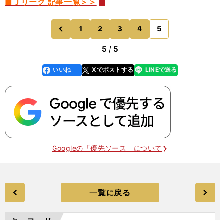
■Ｊリーグ 記事一覧＞＞
1
2
3
4
5
のページへ
前
5 / 5
いいね
Xでポストする
LINEで送る
line
faceboo
x
k
Googleの「優先ソース」について
一覧に戻る