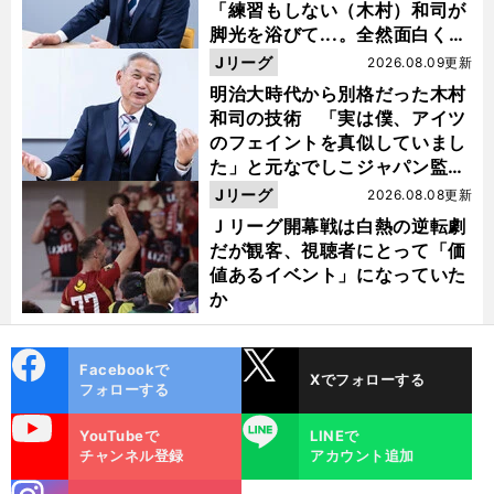
「練習もしない（木村）和司が
脚光を浴びて...。全然面白くな
い４年間でした」
Jリーグ
2026.08.09更新
明治大時代から別格だった木村
和司の技術 「実は僕、アイツ
のフェイントを真似していまし
た」と元なでしこジャパン監
督・佐々木則夫
Jリーグ
2026.08.08更新
Ｊリーグ開幕戦は白熱の逆転劇
だが観客、視聴者にとって「価
値あるイベント」になっていた
か
cebo
X
Facebookで
Xでフォローする
ok
フォローする
uTube
LINE
YouTubeで
LINEで
チャンネル登録
アカウント追加
stagra