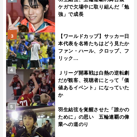
ケガで欠場中に取り組んだ「勉
強」で成長
【ワールドカップ】サッカー日
3
本代表を名将たちはどう見たか
ファン・ハール、クロップ、フ
リック...
4
Ｊリーグ開幕戦は白熱の逆転劇
だが観客、視聴者にとって「価
値あるイベント」になっていた
か
5
羽生結弦を覚醒させた「誰かの
ために」の思い 五輪連覇の偉
業への道のり