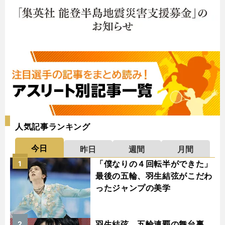
人気記事ランキング
今日
昨日
週間
月間
「僕なりの４回転半ができた」
1
最後の五輪、羽生結弦がこだわ
ったジャンプの美学
羽生結弦、五輪連覇の舞台裏
2