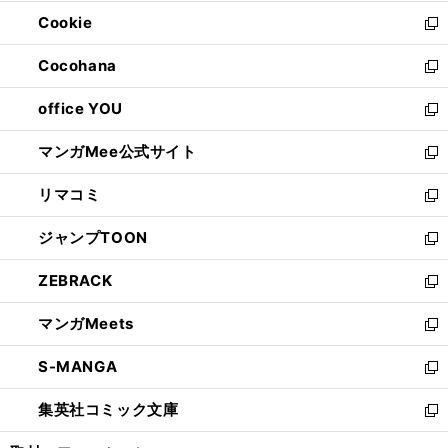
開
ウ
ン
ウ
Cookie
く
で
ド
ィ
新
開
ウ
ン
し
Cocohana
く
で
ド
い
新
開
ウ
ウ
し
office YOU
く
で
ィ
い
新
開
ン
ウ
し
マンガMee公式サイト
く
ド
ィ
い
新
ウ
ン
ウ
し
リマコミ
で
ド
ィ
い
新
開
ウ
ン
ウ
し
ジャンプTOON
く
で
ド
ィ
い
新
開
ウ
ン
ウ
し
ZEBRACK
く
で
ド
ィ
い
新
開
ウ
ン
ウ
し
マンガMeets
く
で
ド
ィ
い
新
開
ウ
ン
ウ
し
S-MANGA
く
で
ド
ィ
い
新
開
ウ
ン
ウ
し
集英社コミック文庫
く
で
ド
ィ
い
新
開
ウ
ン
ウ
し