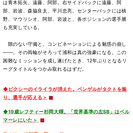
は青木拓矢、遠藤、阿部。右サイドバックに遠藤、阿
部、岩波、森脇良太、平川忠亮。センターバックには槙
野、マウリシオ、阿部、岩波と、各ポジションの選手層
も充実している。
隙のない守備と、コンビネーションによる魅惑の崩し
――。その両輪がそろって浦和は真の強豪になる。この
困難なミッションを成し遂げたとき、12年ぶりとなるリ
ーグタイトルをつかみ取れるはずだ。
◆ピクシーのイライラが消えた。ベンゲルがタクトを振
り、選手が応える＞
◆19歳レフティー杉岡大暉。「世界基準の左SB」はベル
マーレにいた＞