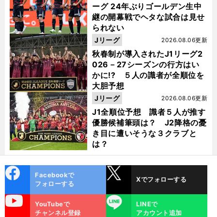
ーグ 24年ぶりゴールデン生中
継の開幕戦でヘタな試合は見せ
られない
Jリーグ
2026.08.06更新
秋春制が導入されたJ1リーグ2
026－27シーズンの行方はい
かに!? ５人の識者が全順位を
大胆予想
Jリーグ
2026.08.06更新
J1全順位予想 識者５人が推す
優勝候補筆頭は？ J2降格の憂
き目に遭いそうな３クラブと
は？
cebo
X
Facebookで
Xでフォローする
ok
フォローする
uTube
LINE
YouTubeで
LINEで
チャンネル登録
アカウント追加