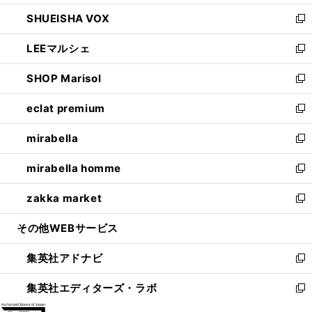
ウ
ン
ウ
し
SHUEISHA VOX
で
ド
ィ
い
新
開
ウ
ン
ウ
し
LEEマルシェ
く
で
ド
ィ
い
新
開
ウ
ン
ウ
し
SHOP Marisol
く
で
ド
ィ
い
新
開
ウ
ン
ウ
し
eclat premium
く
で
ド
ィ
い
新
開
ウ
ン
ウ
し
mirabella
く
で
ド
ィ
い
新
開
ウ
ン
ウ
し
mirabella homme
く
で
ド
ィ
い
新
開
ウ
ン
ウ
し
zakka market
く
で
ド
ィ
い
新
開
ウ
ン
ウ
し
その他WEBサービス
く
で
ド
ィ
い
開
ウ
ン
ウ
集英社アドナビ
く
で
ド
ィ
新
開
ウ
ン
し
集英社エディターズ・ラボ
く
で
ド
い
新
開
ウ
ウ
し