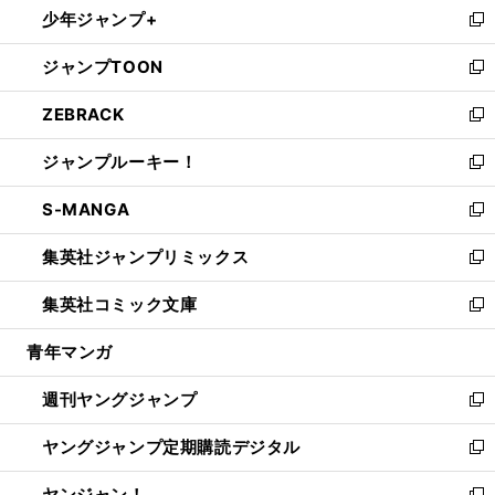
少年ジャンプ+
で
ド
ィ
い
新
開
ウ
ン
ウ
し
ジャンプTOON
く
で
ド
ィ
い
新
開
ウ
ン
ウ
し
ZEBRACK
く
で
ド
ィ
い
新
開
ウ
ン
ウ
し
ジャンプルーキー！
く
で
ド
ィ
い
新
開
ウ
ン
ウ
し
S-MANGA
く
で
ド
ィ
い
新
開
ウ
ン
ウ
し
集英社ジャンプリミックス
く
で
ド
ィ
い
新
開
ウ
ン
ウ
し
集英社コミック文庫
く
で
ド
ィ
い
新
開
ウ
ン
ウ
し
青年マンガ
く
で
ド
ィ
い
開
ウ
ン
ウ
週刊ヤングジャンプ
く
で
ド
ィ
新
開
ウ
ン
し
ヤングジャンプ定期購読デジタル
く
で
ド
い
新
開
ウ
ウ
し
ヤンジャン！
く
で