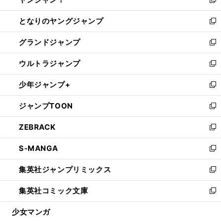
ィ
い
新
開
ン
ウ
し
となりのヤングジャンプ
く
ド
ィ
い
新
ウ
ン
ウ
し
グランドジャンプ
で
ド
ィ
い
新
開
ウ
ン
ウ
し
ウルトラジャンプ
く
で
ド
ィ
い
新
開
ウ
ン
ウ
し
少年ジャンプ+
く
で
ド
ィ
い
新
開
ウ
ン
ウ
し
ジャンプTOON
く
で
ド
ィ
い
新
開
ウ
ン
ウ
し
ZEBRACK
く
で
ド
ィ
い
新
開
ウ
ン
ウ
し
S-MANGA
く
で
ド
ィ
い
新
開
ウ
ン
ウ
し
集英社ジャンプリミックス
く
で
ド
ィ
い
新
開
ウ
ン
ウ
し
集英社コミック文庫
く
で
ド
ィ
い
新
開
ウ
ン
ウ
し
少女マンガ
く
で
ド
ィ
い