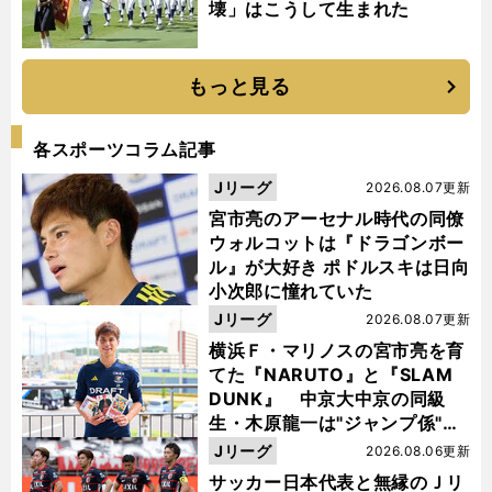
壊」はこうして生まれた
もっと見る
各スポーツコラム記事
Jリーグ
2026.08.07更新
宮市亮のアーセナル時代の同僚
ウォルコットは『ドラゴンボー
ル』が大好き ポドルスキは日向
小次郎に憧れていた
Jリーグ
2026.08.07更新
横浜Ｆ・マリノスの宮市亮を育
てた『NARUTO』と『SLAM
DUNK』 中京大中京の同級
生・木原龍一は"ジャンプ係"だ
った
Jリーグ
2026.08.06更新
サッカー日本代表と無縁のＪリ