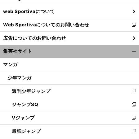
ウ
web Sportivaについて
で
開
Web Sportivaについてのお問い合わせ
く
新
し
広告についてのお問い合わせ
い
ウ
集英社サイト
ィ
開
ン
く/
マンガ
ド
閉
ウ
じ
少年マンガ
で
る
開
週刊少年ジャンプ
く
新
し
ジャンプSQ
い
新
ウ
し
Vジャンプ
ィ
い
新
ン
ウ
し
最強ジャンプ
ド
ィ
い
新
ウ
ン
ウ
し