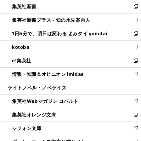
ウ
し
集英社新書
く
で
ィ
い
新
開
ン
ウ
し
集英社新書プラス - 知の水先案内人
く
ド
ィ
い
新
ウ
ン
ウ
し
1日5分で、明日は変わる よみタイ yomitai
で
ド
ィ
い
新
開
ウ
ン
ウ
し
kotoba
く
で
ド
ィ
い
新
開
ウ
ン
ウ
し
e!集英社
く
で
ド
ィ
い
新
開
ウ
ン
ウ
し
情報・知識＆オピニオン imidas
く
で
ド
ィ
い
新
開
ウ
ン
ウ
し
ライトノベル・ノベライズ
く
で
ド
ィ
い
開
ウ
ン
ウ
集英社Webマガジン コバルト
く
で
ド
ィ
新
開
ウ
ン
し
集英社オレンジ文庫
く
で
ド
い
新
開
ウ
ウ
し
シフォン文庫
く
で
ィ
い
新
開
ン
ウ
し