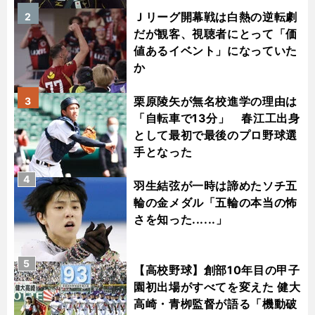
Ｊリーグ開幕戦は白熱の逆転劇
2
だが観客、視聴者にとって「価
値あるイベント」になっていた
か
栗原陵矢が無名校進学の理由は
3
「自転車で13分」 春江工出身
として最初で最後のプロ野球選
手となった
4
羽生結弦が一時は諦めたソチ五
輪の金メダル「五輪の本当の怖
さを知った......」
5
【高校野球】創部10年目の甲子
園初出場がすべてを変えた 健大
高崎・青栁監督が語る「機動破