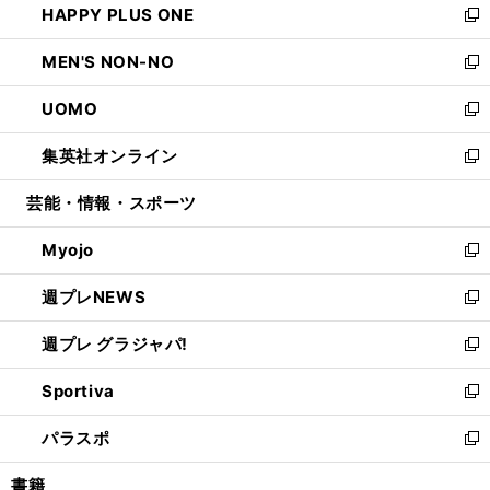
HAPPY PLUS ONE
く
で
ド
ィ
い
新
開
ウ
ン
ウ
し
MEN'S NON-NO
く
で
ド
ィ
い
新
開
ウ
ン
ウ
し
UOMO
く
で
ド
ィ
い
新
開
ウ
ン
ウ
し
集英社オンライン
く
で
ド
ィ
い
新
開
ウ
ン
ウ
し
芸能・情報・スポーツ
く
で
ド
ィ
い
開
ウ
ン
ウ
Myojo
く
で
ド
ィ
新
開
ウ
ン
し
週プレNEWS
く
で
ド
い
新
開
ウ
ウ
し
週プレ グラジャパ!
く
で
ィ
い
新
開
ン
ウ
し
Sportiva
く
ド
ィ
い
新
ウ
ン
ウ
し
パラスポ
で
ド
ィ
い
新
開
ウ
ン
ウ
し
書籍
く
で
ド
ィ
い