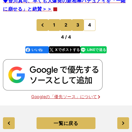
◆香川真司、早くも大爆発の新相棒バチュアイを「一緒
に崩せる」と絶賛＞＞
1
2
3
4
のページへ
前
4 / 4
いいね
Xでポストする
LINEで送る
line
faceboo
x
k
Googleの「優先ソース」について
一覧に戻る