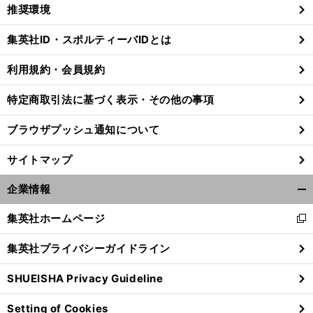
く/
推奨環境
閉
じ
集英社ID・スポルティーバIDとは
る
利用規約・会員規約
セ
。
Ｗ
、
、
」
特定商取引法に基づく表示・その他の事項
レッソ山口蛍は言う
「
杯より
ACLより
まずはリーグ制覇へ
ブラウザプッシュ通知について
サイトマップ
企業情報
開
く/
集英社ホームページ
新
閉
し
じ
集英社プライバシーガイドライン
い
る
ウ
SHUEISHA Privacy Guideline
ィ
ン
Setting of Cookies
ド