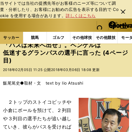
当サイトでは当社の提携先等がお客様のニーズ等について調
査・分析したり、お客様にお勧めの広告を表⽰する⽬的で Co
閉じ
okie を使⽤する場合があります。
詳しくはこちら
る
マイペ
web Sportiva (webスポルティーバ)
検索
メニュ
we
ー
サッカーの記事一覧
Jリーグ他
Jリーグ
「パス
b
ジ
サッカー
競馬
ゴルフ
その他球技
その他競技
モー
ス
「パスは未来へ出せ」。ベンゲルは
ポ
低迷するグランパスの選手に言った (4ページ
ル
目)
テ
ィ
2018年02月05日 11:25 公開
2018年03月06日 18:08 更新
ー
バ
飯尾篤史●取材・文 text by Iio Atsushi
２トップのストイコビッチや
小倉にボールを預けて、２列目
や３列目の選手たちが追い越し
ていき、彼らがパスを受ければ