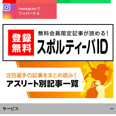
stagra
Instagramで
m
フォローする
サービス
開