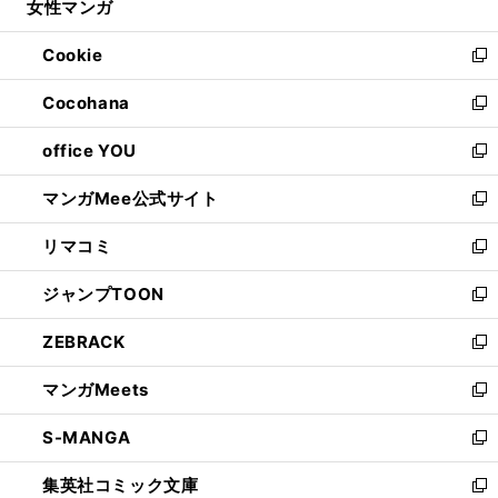
女性マンガ
く
で
ド
ィ
い
開
ウ
ン
ウ
Cookie
く
で
ド
ィ
新
開
ウ
ン
し
Cocohana
く
で
ド
い
新
開
ウ
ウ
し
office YOU
く
で
ィ
い
新
開
ン
ウ
し
マンガMee公式サイト
く
ド
ィ
い
新
ウ
ン
ウ
し
リマコミ
で
ド
ィ
い
新
開
ウ
ン
ウ
し
ジャンプTOON
く
で
ド
ィ
い
新
開
ウ
ン
ウ
し
ZEBRACK
く
で
ド
ィ
い
新
開
ウ
ン
ウ
し
マンガMeets
く
で
ド
ィ
い
新
開
ウ
ン
ウ
し
S-MANGA
く
で
ド
ィ
い
新
開
ウ
ン
ウ
し
集英社コミック文庫
く
で
ド
ィ
い
新