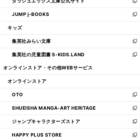
ダッシュエックス文庫公式サイト
く
ド
ィ
い
新
ウ
ン
ウ
し
JUMP j-BOOKS
で
ド
ィ
い
新
開
ウ
ン
ウ
し
キッズ
く
で
ド
ィ
い
開
ウ
ン
ウ
集英社みらい文庫
く
で
ド
ィ
新
開
ウ
ン
し
集英社の児童図書 S-KIDS.LAND
く
で
ド
い
新
開
ウ
ウ
し
オンラインストア・
その他WEBサービス
く
で
ィ
い
開
ン
ウ
オンラインストア
く
ド
ィ
ウ
ン
OTO
で
ド
新
開
ウ
し
SHUEISHA MANGA-ART HERITAGE
く
で
い
新
開
ウ
し
ジャンプキャラクターズストア
く
ィ
い
新
ン
ウ
し
HAPPY PLUS STORE
ド
ィ
い
新