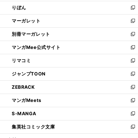
開
ウ
ン
ウ
りぼん
く
で
ド
ィ
新
開
ウ
ン
し
マーガレット
く
で
ド
い
新
開
ウ
ウ
し
別冊マーガレット
く
で
ィ
い
新
開
ン
ウ
し
マンガMee公式サイト
く
ド
ィ
い
新
ウ
ン
ウ
し
リマコミ
で
ド
ィ
い
新
開
ウ
ン
ウ
し
ジャンプTOON
く
で
ド
ィ
い
新
開
ウ
ン
ウ
し
ZEBRACK
く
で
ド
ィ
い
新
開
ウ
ン
ウ
し
マンガMeets
く
で
ド
ィ
い
新
開
ウ
ン
ウ
し
S-MANGA
く
で
ド
ィ
い
新
開
ウ
ン
ウ
し
集英社コミック文庫
く
で
ド
ィ
い
新
開
ウ
ン
ウ
し