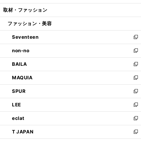
開
ウ
ン
ウ
し
取材・ファッション
く
で
ド
ィ
い
開
ウ
ン
ウ
ファッション・美容
く
で
ド
ィ
開
ウ
ン
Seventeen
く
で
ド
新
開
ウ
し
non-no
く
で
い
新
開
ウ
し
BAILA
く
ィ
い
新
ン
ウ
し
MAQUIA
ド
ィ
い
新
ウ
ン
ウ
し
SPUR
で
ド
ィ
い
新
開
ウ
ン
ウ
し
LEE
く
で
ド
ィ
い
新
開
ウ
ン
ウ
し
eclat
く
で
ド
ィ
い
新
開
ウ
ン
ウ
し
T JAPAN
く
で
ド
ィ
い
新
開
ウ
ン
ウ
し