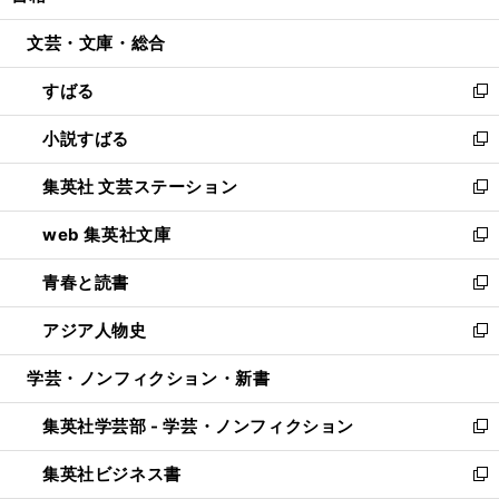
開
ウ
ン
ウ
文芸・文庫・総合
く
で
ド
ィ
開
ウ
ン
すばる
く
で
ド
新
開
ウ
し
小説すばる
く
で
い
新
開
ウ
し
集英社 文芸ステーション
く
ィ
い
新
ン
ウ
し
web 集英社文庫
ド
ィ
い
新
ウ
ン
ウ
し
青春と読書
で
ド
ィ
い
新
開
ウ
ン
ウ
し
アジア人物史
く
で
ド
ィ
い
新
開
ウ
ン
ウ
し
学芸・ノンフィクション・新書
く
で
ド
ィ
い
開
ウ
ン
ウ
集英社学芸部 - 学芸・ノンフィクション
く
で
ド
ィ
新
開
ウ
ン
し
集英社ビジネス書
く
で
ド
い
新
開
ウ