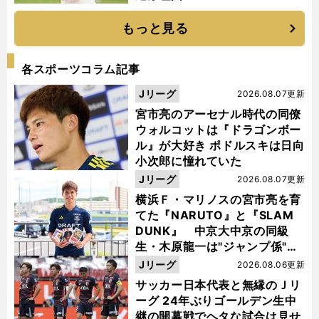
もっと見る
各スポーツコラム記事
Jリーグ
2026.08.07更新
宮市亮のアーセナル時代の同僚
ウォルコットは『ドラゴンボー
ル』が大好き ポドルスキは日向
小次郎に憧れていた
Jリーグ
2026.08.07更新
横浜Ｆ・マリノスの宮市亮を育
てた『NARUTO』と『SLAM
DUNK』 中京大中京の同級
生・木原龍一は"ジャンプ係"だ
った
Jリーグ
2026.08.06更新
サッカー日本代表と無縁のＪリ
ーグ 24年ぶりゴールデン生中
継の開幕戦でヘタな試合は見せ