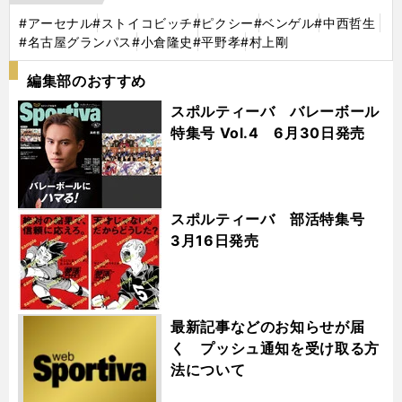
#アーセナル
#ストイコビッチ
#ピクシー
#ベンゲル
#中西哲生
#名古屋グランパス
#小倉隆史
#平野孝
#村上剛
編集部のおすすめ
スポルティーバ バレーボール
特集号 Vol.4 6月30日発売
スポルティーバ 部活特集号
3月16日発売
最新記事などのお知らせが届
く プッシュ通知を受け取る方
法について