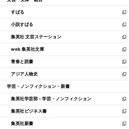
ド
ィ
開
ウ
ン
すばる
く
で
ド
新
開
ウ
し
小説すばる
く
で
い
新
開
ウ
し
集英社 文芸ステーション
く
ィ
い
新
ン
ウ
し
web 集英社文庫
ド
ィ
い
新
ウ
ン
ウ
し
青春と読書
で
ド
ィ
い
新
開
ウ
ン
ウ
し
アジア人物史
く
で
ド
ィ
い
新
開
ウ
ン
ウ
し
学芸・ノンフィクション・新書
く
で
ド
ィ
い
開
ウ
ン
ウ
集英社学芸部 - 学芸・ノンフィクション
く
で
ド
ィ
新
開
ウ
ン
し
集英社ビジネス書
く
で
ド
い
新
開
ウ
ウ
し
集英社新書
く
で
ィ
い
新