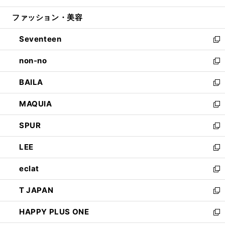
開
ウ
ン
ウ
ファッション・美容
く
で
ド
ィ
開
ウ
ン
Seventeen
く
で
ド
新
開
ウ
し
non-no
く
で
い
新
開
ウ
し
BAILA
く
ィ
い
新
ン
ウ
し
MAQUIA
ド
ィ
い
新
ウ
ン
ウ
し
SPUR
で
ド
ィ
い
新
開
ウ
ン
ウ
し
LEE
く
で
ド
ィ
い
新
開
ウ
ン
ウ
し
eclat
く
で
ド
ィ
い
新
開
ウ
ン
ウ
し
T JAPAN
く
で
ド
ィ
い
新
開
ウ
ン
ウ
し
HAPPY PLUS ONE
く
で
ド
ィ
い
新
開
ウ
ン
ウ
し