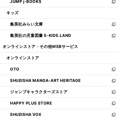
JUMP j-BOOKS
で
ド
ィ
い
新
開
ウ
ン
ウ
し
キッズ
く
で
ド
ィ
い
開
ウ
ン
ウ
集英社みらい文庫
く
で
ド
ィ
新
開
ウ
ン
し
集英社の児童図書 S-KIDS.LAND
く
で
ド
い
新
開
ウ
ウ
し
オンラインストア・
その他WEBサービス
く
で
ィ
い
開
ン
ウ
オンラインストア
く
ド
ィ
ウ
ン
OTO
で
ド
新
開
ウ
し
SHUEISHA MANGA-ART HERITAGE
く
で
い
新
開
ウ
し
ジャンプキャラクターズストア
く
ィ
い
新
ン
ウ
し
HAPPY PLUS STORE
ド
ィ
い
新
ウ
ン
ウ
し
SHUEISHA VOX
で
ド
ィ
い
新