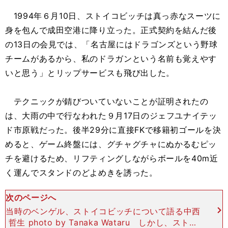
1994年６月10日、ストイコビッチは真っ赤なスーツに
身を包んで成田空港に降り立った。正式契約を結んだ後
の13日の会見では、「名古屋にはドラゴンズという野球
チームがあるから、私のドラガンという名前も覚えやす
いと思う」とリップサービスも飛び出した。
テクニックが錆びついていないことが証明されたの
は、大雨の中で行なわれた９月17日のジェフユナイテッ
ド市原戦だった。後半29分に直接FKで移籍初ゴールを決
めると、ゲーム終盤には、グチャグチャにぬかるむピッ
チを避けるため、リフティングしながらボールを40m近
く運んでスタンドのどよめきを誘った。
次のページへ
当時のベンゲル、ストイコビッチについて語る中西
哲生 photo by Tanaka Wataru しかし、ストイ