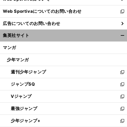
開
Web Sportivaについてのお問い合わせ
く
新
し
広告についてのお問い合わせ
い
ウ
集英社サイト
ィ
開
ン
く/
マンガ
ド
閉
ウ
じ
少年マンガ
で
る
開
週刊少年ジャンプ
く
新
し
ジャンプSQ
い
新
ウ
し
Vジャンプ
ィ
い
新
ン
ウ
し
最強ジャンプ
ド
ィ
い
新
ウ
ン
ウ
し
少年ジャンプ+
で
ド
ィ
い
新
開