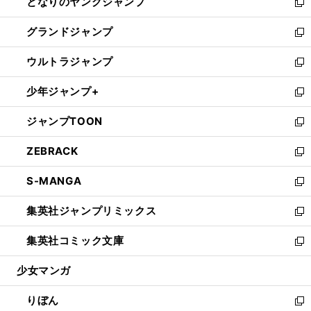
となりのヤングジャンプ
く
ド
ィ
い
新
ウ
ン
ウ
し
グランドジャンプ
で
ド
ィ
い
新
開
ウ
ン
ウ
し
ウルトラジャンプ
く
で
ド
ィ
い
新
開
ウ
ン
ウ
し
少年ジャンプ+
く
で
ド
ィ
い
新
開
ウ
ン
ウ
し
ジャンプTOON
く
で
ド
ィ
い
新
開
ウ
ン
ウ
し
ZEBRACK
く
で
ド
ィ
い
新
開
ウ
ン
ウ
し
S-MANGA
く
で
ド
ィ
い
新
開
ウ
ン
ウ
し
集英社ジャンプリミックス
く
で
ド
ィ
い
新
開
ウ
ン
ウ
し
集英社コミック文庫
く
で
ド
ィ
い
新
開
ウ
ン
ウ
し
少女マンガ
く
で
ド
ィ
い
開
ウ
ン
ウ
りぼん
く
で
ド
ィ
新