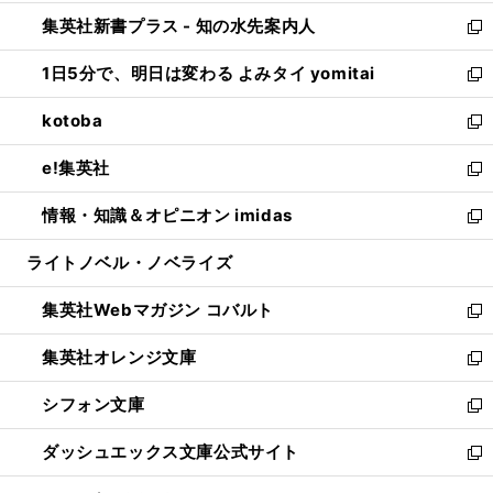
開
ン
ウ
し
集英社新書プラス - 知の水先案内人
く
ド
ィ
い
新
ウ
ン
ウ
し
1日5分で、明日は変わる よみタイ yomitai
で
ド
ィ
い
新
開
ウ
ン
ウ
し
kotoba
く
で
ド
ィ
い
新
開
ウ
ン
ウ
し
e!集英社
く
で
ド
ィ
い
新
開
ウ
ン
ウ
し
情報・知識＆オピニオン imidas
く
で
ド
ィ
い
新
開
ウ
ン
ウ
し
ライトノベル・ノベライズ
く
で
ド
ィ
い
開
ウ
ン
ウ
集英社Webマガジン コバルト
く
で
ド
ィ
新
開
ウ
ン
し
集英社オレンジ文庫
く
で
ド
い
新
開
ウ
ウ
し
シフォン文庫
く
で
ィ
い
新
開
ン
ウ
し
ダッシュエックス文庫公式サイト
く
ド
ィ
い
新
ウ
ン
ウ
し