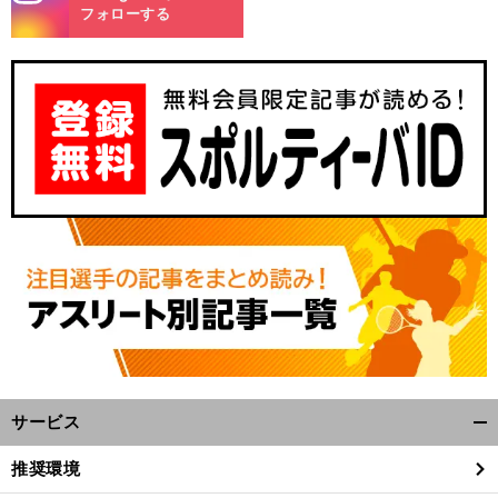
m
フォローする
、
・
経
前
へ
サービス
開
く/
推奨環境
閉