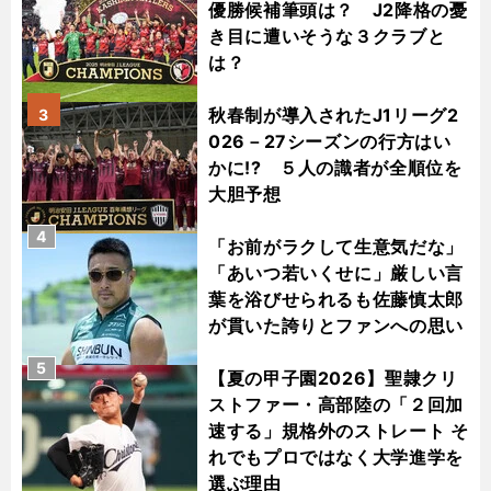
優勝候補筆頭は？ J2降格の憂
き目に遭いそうな３クラブと
は？
秋春制が導入されたJ1リーグ2
3
026－27シーズンの行方はい
かに!? ５人の識者が全順位を
大胆予想
4
「お前がラクして生意気だな」
「あいつ若いくせに」厳しい言
葉を浴びせられるも佐藤慎太郎
が貫いた誇りとファンへの思い
5
【夏の甲子園2026】聖隷クリ
ストファー・高部陸の「２回加
速する」規格外のストレート そ
れでもプロではなく大学進学を
選ぶ理由