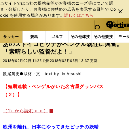
当サイトでは当社の提携先等がお客様のニーズ等について調
査・分析したり、お客様にお勧めの広告を表⽰する⽬的で Co
閉じ
okie を使⽤する場合があります。
詳しくはこちら
る
マイペ
web Sportiva (webスポルティーバ)
検索
メニュ
we
ー
サッカーの記事一覧
Jリーグ他
Jリーグ
あのス
b
ジ
サッカー
競馬
ゴルフ
その他球技
その他競技
モー
ス
あのストイコビッチがベンゲル就任に興奮。
ポ
「素晴らしい監督だよ！」
ル
テ
2018年02月02日 11:25 公開
2018年02月05日 13:37 更新
ィ
ー
飯尾篤史●取材・文 text by Iio Atsushi
バ
【短期連載・ベンゲルがいた名古屋グランパス
（２）】
（1）から読む＞＞）
欧州を離れ、日本にやってきたピッチの妖精