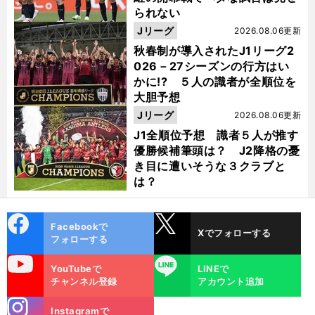
られない
Jリーグ
2026.08.06更新
秋春制が導入されたJ1リーグ2
026－27シーズンの行方はい
かに!? ５人の識者が全順位を
大胆予想
Jリーグ
2026.08.06更新
J1全順位予想 識者５人が推す
優勝候補筆頭は？ J2降格の憂
き目に遭いそうな３クラブと
は？
cebo
X
Facebookで
Xでフォローする
ok
フォローする
uTube
LINE
YouTubeで
LINEで
チャンネル登録
アカウント追加
stagra
Instagramで