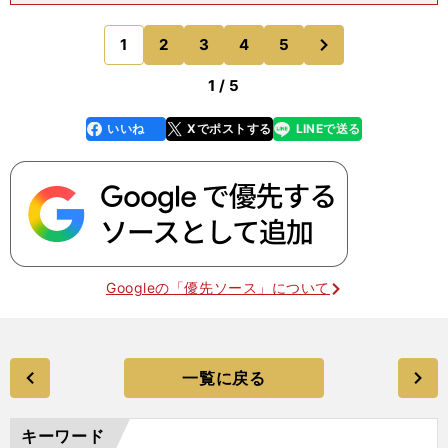
コビッチは低迷するチームの救世主にはなれなかっ
た。ゴードン・ミルンが指揮を執るチームは戦
次
1
2
3
4
5
のページへ
1 / 5
いいね
Xでポストする
LINEで送る
line
faceboo
x
k
Googleの「優先ソース」について
一覧に戻る
キーワード