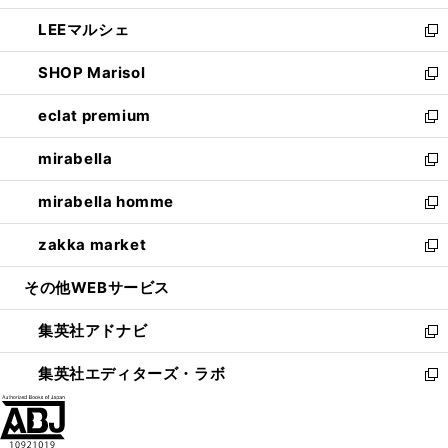
開
ウ
ン
ウ
し
LEEマルシェ
く
で
ド
ィ
い
新
開
ウ
ン
ウ
し
SHOP Marisol
く
で
ド
ィ
い
新
開
ウ
ン
ウ
し
eclat premium
く
で
ド
ィ
い
新
開
ウ
ン
ウ
し
mirabella
く
で
ド
ィ
い
新
開
ウ
ン
ウ
し
mirabella homme
く
で
ド
ィ
い
新
開
ウ
ン
ウ
し
zakka market
く
で
ド
ィ
い
新
開
ウ
ン
ウ
し
その他WEBサービス
く
で
ド
ィ
い
開
ウ
ン
ウ
集英社アドナビ
く
で
ド
ィ
新
開
ウ
ン
し
集英社エディターズ・ラボ
く
で
ド
い
新
開
ウ
ウ
し
く
で
ィ
い
開
ン
ウ