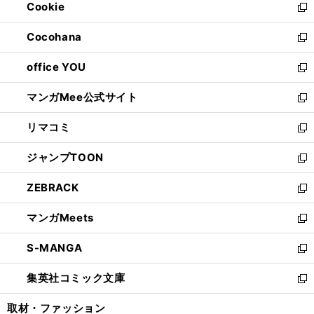
Cookie
く
で
ド
ィ
新
開
ウ
ン
し
Cocohana
く
で
ド
い
新
開
ウ
ウ
し
office YOU
く
で
ィ
い
新
開
ン
ウ
し
マンガMee公式サイト
く
ド
ィ
い
新
ウ
ン
ウ
し
リマコミ
で
ド
ィ
い
新
開
ウ
ン
ウ
し
ジャンプTOON
く
で
ド
ィ
い
新
開
ウ
ン
ウ
し
ZEBRACK
く
で
ド
ィ
い
新
開
ウ
ン
ウ
し
マンガMeets
く
で
ド
ィ
い
新
開
ウ
ン
ウ
し
S-MANGA
く
で
ド
ィ
い
新
開
ウ
ン
ウ
し
集英社コミック文庫
く
で
ド
ィ
い
新
開
ウ
ン
ウ
し
取材・ファッション
く
で
ド
ィ
い