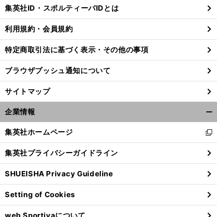
じ
集英社ID・スポルティーバIDとは
る
利用規約・会員規約
特定商取引法に基づく表示・その他の事項
ブラウザプッシュ通知について
サイトマップ
企業情報
開
く/
集英社ホームページ
新
閉
し
じ
集英社プライバシーガイドライン
い
る
ウ
SHUEISHA Privacy Guideline
ィ
ン
Setting of Cookies
ド
ウ
web Sportivaについて
で