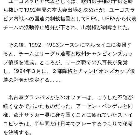
ユーゴスラビア代表としては、欧州選手権の予選を勝
ち抜いて1992年夏の本大会出場を決めたが、ユーゴスラ
ビア内戦への国連の制裁措置としてFIFA、UEFAから代表
チームの活動停止処分が下され、出場権が剥奪された。
その後、1992－1993シーズンにマルセイユに復帰す
ると、チームはリーグ５連覇と欧州チャンピオンズカッ
プ優勝を達成。ところが、リーグ戦での八百長が発覚
し、1994年３月に、２部降格とチャンピオンズカップ優
勝の剥奪が決定する......。
名古屋グランパスからのオファーは、こうした不運が
続くなかで届いたものだった。アーセン・ベンゲルと同
様、欧州サッカー界に身を置くことに疲れていたストイ
コビッチは、半年間だけ日本でプレーするつもりで移籍
を決断する。