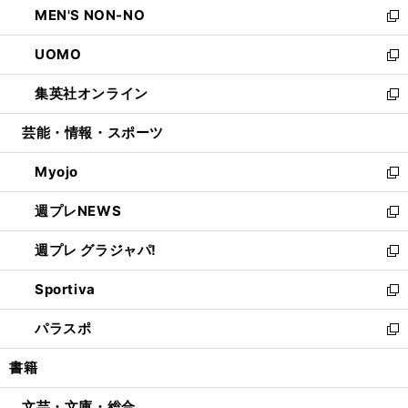
MEN'S NON-NO
く
で
ド
ィ
い
新
開
ウ
ン
ウ
し
UOMO
く
で
ド
ィ
い
新
開
ウ
ン
ウ
し
集英社オンライン
く
で
ド
ィ
い
新
開
ウ
ン
ウ
し
芸能・情報・スポーツ
く
で
ド
ィ
い
開
ウ
ン
ウ
Myojo
く
で
ド
ィ
新
開
ウ
ン
し
週プレNEWS
く
で
ド
い
新
開
ウ
ウ
し
週プレ グラジャパ!
く
で
ィ
い
新
開
ン
ウ
し
Sportiva
く
ド
ィ
い
新
ウ
ン
ウ
し
パラスポ
で
ド
ィ
い
新
開
ウ
ン
ウ
し
書籍
く
で
ド
ィ
い
開
ウ
ン
ウ
文芸・文庫・総合
く
で