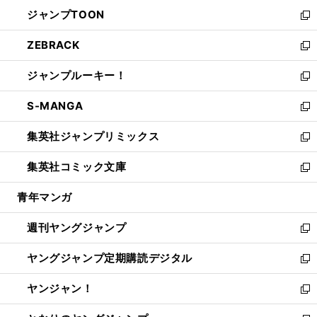
ウ
ン
ウ
し
ジャンプTOON
く
で
ド
ィ
い
新
開
ウ
ン
ウ
し
ZEBRACK
く
で
ド
ィ
い
新
開
ウ
ン
ウ
し
ジャンプルーキー！
く
で
ド
ィ
い
新
開
ウ
ン
ウ
し
S-MANGA
く
で
ド
ィ
い
新
開
ウ
ン
ウ
し
集英社ジャンプリミックス
く
で
ド
ィ
い
新
開
ウ
ン
ウ
し
集英社コミック文庫
く
で
ド
ィ
い
新
開
ウ
ン
ウ
し
青年マンガ
く
で
ド
ィ
い
開
ウ
ン
ウ
週刊ヤングジャンプ
く
で
ド
ィ
新
開
ウ
ン
し
ヤングジャンプ定期購読デジタル
く
で
ド
い
新
開
ウ
ウ
し
ヤンジャン！
く
で
ィ
い
新
開
ン
ウ
し