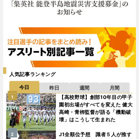
人気記事ランキング
今日
昨日
週間
月間
【高校野球】創部10年目の甲子
1
園初出場がすべてを変えた 健大
高崎・青栁監督が語る「機動破
壊」はこうして生まれた
J1全順位予想 識者５人が推す
2