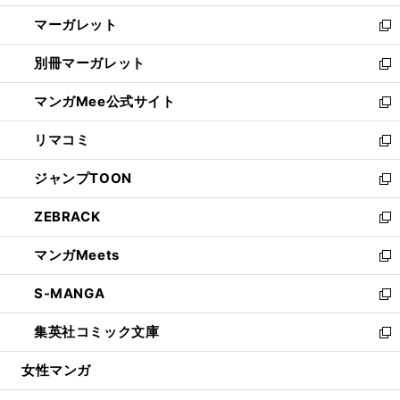
開
ウ
ン
し
マーガレット
く
で
ド
い
新
開
ウ
ウ
し
別冊マーガレット
く
で
ィ
い
新
開
ン
ウ
し
マンガMee公式サイト
く
ド
ィ
い
新
ウ
ン
ウ
し
リマコミ
で
ド
ィ
い
新
開
ウ
ン
ウ
し
ジャンプTOON
く
で
ド
ィ
い
新
開
ウ
ン
ウ
し
ZEBRACK
く
で
ド
ィ
い
新
開
ウ
ン
ウ
し
マンガMeets
く
で
ド
ィ
い
新
開
ウ
ン
ウ
し
S-MANGA
く
で
ド
ィ
い
新
開
ウ
ン
ウ
し
集英社コミック文庫
く
で
ド
ィ
い
新
開
ウ
ン
ウ
し
女性マンガ
く
で
ド
ィ
い
開
ウ
ン
ウ