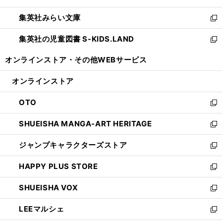
開
ウ
ン
ウ
集英社みらい文庫
く
で
ド
ィ
新
開
ウ
ン
し
集英社の児童図書 S-KIDS.LAND
く
で
ド
い
新
開
ウ
ウ
し
オンラインストア・
その他WEBサービス
く
で
ィ
い
開
ン
ウ
オンラインストア
く
ド
ィ
ウ
ン
OTO
で
ド
新
開
ウ
し
SHUEISHA MANGA-ART HERITAGE
く
で
い
新
開
ウ
し
ジャンプキャラクターズストア
く
ィ
い
新
ン
ウ
し
HAPPY PLUS STORE
ド
ィ
い
新
ウ
ン
ウ
し
SHUEISHA VOX
で
ド
ィ
い
新
開
ウ
ン
ウ
し
LEEマルシェ
く
で
ド
ィ
い
新
開
ウ
ン
ウ
し