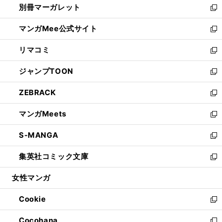
別冊マーガレット
く
で
ィ
い
新
開
ン
ウ
し
マンガMee公式サイト
く
ド
ィ
い
新
ウ
ン
ウ
し
リマコミ
で
ド
ィ
い
新
開
ウ
ン
ウ
し
ジャンプTOON
く
で
ド
ィ
い
新
開
ウ
ン
ウ
し
ZEBRACK
く
で
ド
ィ
い
新
開
ウ
ン
ウ
し
マンガMeets
く
で
ド
ィ
い
新
開
ウ
ン
ウ
し
S-MANGA
く
で
ド
ィ
い
新
開
ウ
ン
ウ
し
集英社コミック文庫
く
で
ド
ィ
い
新
開
ウ
ン
ウ
し
女性マンガ
く
で
ド
ィ
い
開
ウ
ン
ウ
Cookie
く
で
ド
ィ
新
開
ウ
ン
し
Cocohana
く
で
ド