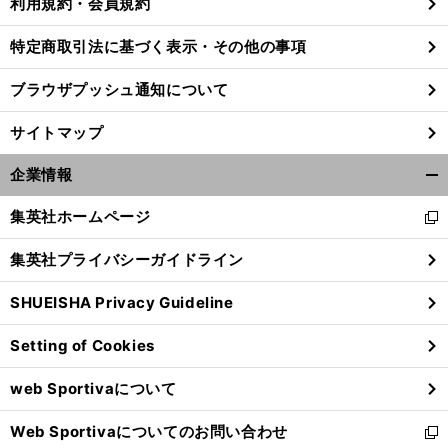
利用規約・会員規約
特定商取引法に基づく表示・その他の事項
２
」
、
前
ブラウザプッシュ通知について
へ
サイトマップ
企業情報
開
く/
集英社ホームページ
新
閉
し
じ
集英社プライバシーガイドライン
い
る
ウ
SHUEISHA Privacy Guideline
ィ
ン
Setting of Cookies
ド
ウ
web Sportivaについて
で
開
Web Sportivaについてのお問い合わせ
く
新