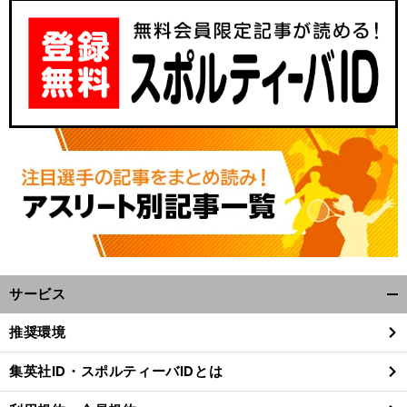
サービス
開
く/
推奨環境
閉
じ
集英社ID・スポルティーバIDとは
る