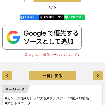
1 / 5
いいね
Xでポストする
LINEで送る
line
faceboo
x
k
Googleの「優先ソース」について
一覧に戻る
キーワード
#ガンバ大阪
#セレッソ大阪
#ファジアーノ岡山
#加地亮
#大分トリニータ