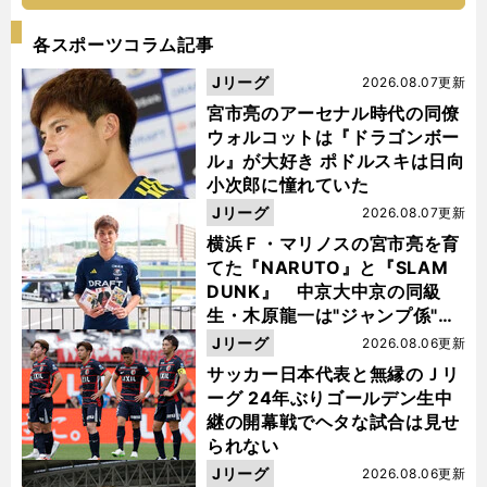
各スポーツコラム記事
Jリーグ
2026.08.07更新
宮市亮のアーセナル時代の同僚
ウォルコットは『ドラゴンボー
ル』が大好き ポドルスキは日向
小次郎に憧れていた
Jリーグ
2026.08.07更新
横浜Ｆ・マリノスの宮市亮を育
てた『NARUTO』と『SLAM
DUNK』 中京大中京の同級
生・木原龍一は"ジャンプ係"だ
った
Jリーグ
2026.08.06更新
サッカー日本代表と無縁のＪリ
ーグ 24年ぶりゴールデン生中
継の開幕戦でヘタな試合は見せ
られない
Jリーグ
2026.08.06更新