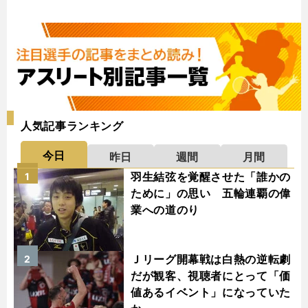
人気記事ランキング
今日
昨日
週間
月間
羽生結弦を覚醒させた「誰かの
1
ために」の思い 五輪連覇の偉
業への道のり
Ｊリーグ開幕戦は白熱の逆転劇
2
だが観客、視聴者にとって「価
値あるイベント」になっていた