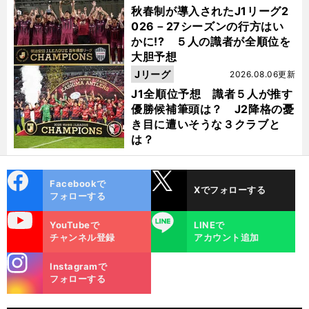
秋春制が導入されたJ1リーグ2
026－27シーズンの行方はい
かに!? ５人の識者が全順位を
大胆予想
Jリーグ
2026.08.06更新
J1全順位予想 識者５人が推す
優勝候補筆頭は？ J2降格の憂
き目に遭いそうな３クラブと
は？
cebo
X
Facebookで
Xでフォローする
ok
フォローする
uTube
LINE
YouTubeで
LINEで
チャンネル登録
アカウント追加
stagra
Instagramで
m
フォローする