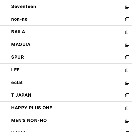
開
ウ
ン
Seventeen
く
で
ド
新
開
ウ
し
non-no
く
で
い
新
開
ウ
し
BAILA
く
ィ
い
新
ン
ウ
し
MAQUIA
ド
ィ
い
新
ウ
ン
ウ
し
SPUR
で
ド
ィ
い
新
開
ウ
ン
ウ
し
LEE
く
で
ド
ィ
い
新
開
ウ
ン
ウ
し
eclat
く
で
ド
ィ
い
新
開
ウ
ン
ウ
し
T JAPAN
く
で
ド
ィ
い
新
開
ウ
ン
ウ
し
HAPPY PLUS ONE
く
で
ド
ィ
い
新
開
ウ
ン
ウ
し
MEN'S NON-NO
く
で
ド
ィ
い
新
開
ウ
ン
ウ
し