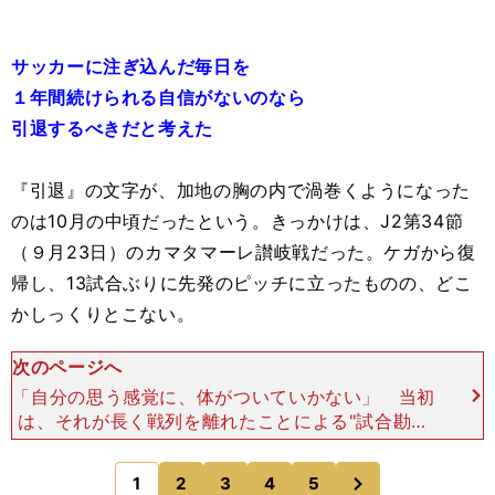
サッカーに注ぎ込んだ毎日を
１年間続けられる自信がないのなら
引退するべきだと考えた
『引退』の文字が、加地の胸の内で渦巻くようになった
のは10月の中頃だったという。きっかけは、J2第34節
（９月23日）のカマタマーレ讃岐戦だった。ケガから復
帰し、13試合ぶりに先発のピッチに立ったものの、どこ
かしっくりとこない。
次のページへ
「自分の思う感覚に、体がついていかない」 当初
は、それが長く戦列を離れたことによる"試合勘の
なさ"だと考えていたが、讃岐戦以降も３試合続け
て先発出場しても、感覚のズレが戻ってくる気配す
次
1
2
3
4
5
のページへ
ら漂ってこない。