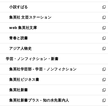
開
ウ
し
小説すばる
く
で
い
新
開
ウ
し
集英社 文芸ステーション
く
ィ
い
新
ン
ウ
し
web 集英社文庫
ド
ィ
い
新
ウ
ン
ウ
し
青春と読書
で
ド
ィ
い
新
開
ウ
ン
ウ
し
アジア人物史
く
で
ド
ィ
い
新
開
ウ
ン
ウ
し
学芸・ノンフィクション・新書
く
で
ド
ィ
い
開
ウ
ン
ウ
集英社学芸部 - 学芸・ノンフィクション
く
で
ド
ィ
新
開
ウ
ン
し
集英社ビジネス書
く
で
ド
い
新
開
ウ
ウ
し
集英社新書
く
で
ィ
い
新
開
ン
ウ
し
集英社新書プラス - 知の水先案内人
く
ド
ィ
い
新
ウ
ン
ウ
し