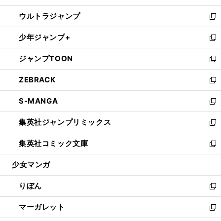
開
ウ
ン
ウ
し
ウルトラジャンプ
く
で
ド
ィ
い
新
開
ウ
ン
ウ
し
少年ジャンプ+
く
で
ド
ィ
い
新
開
ウ
ン
ウ
し
ジャンプTOON
く
で
ド
ィ
い
新
開
ウ
ン
ウ
し
ZEBRACK
く
で
ド
ィ
い
新
開
ウ
ン
ウ
し
S-MANGA
く
で
ド
ィ
い
新
開
ウ
ン
ウ
し
集英社ジャンプリミックス
く
で
ド
ィ
い
新
開
ウ
ン
ウ
し
集英社コミック文庫
く
で
ド
ィ
い
新
開
ウ
ン
ウ
し
少女マンガ
く
で
ド
ィ
い
開
ウ
ン
ウ
りぼん
く
で
ド
ィ
新
開
ウ
ン
し
マーガレット
く
で
ド
い
新
開
ウ
ウ
し