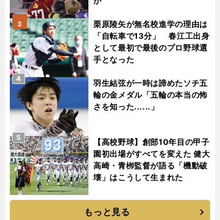
か
栗原陵矢が無名校進学の理由は
3
「自転車で13分」 春江工出身
として最初で最後のプロ野球選
手となった
4
羽生結弦が一時は諦めたソチ五
輪の金メダル「五輪の本当の怖
さを知った......」
5
【高校野球】創部10年目の甲子
園初出場がすべてを変えた 健大
高崎・青栁監督が語る「機動破
壊」はこうして生まれた
もっと見る