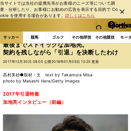
当サイトでは当社の提携先等がお客様のニーズ等について調
査・分析したり、お客様にお勧めの広告を表⽰する⽬的で Co
閉じ
okie を使⽤する場合があります。
詳しくはこちら
る
マイペ
web Sportiva (webスポルティーバ)
検索
メニュ
we
ー
サッカーの記事一覧
Jリーグ他
Jリーグ
最後ま
b
ジ
サッカー
競馬
ゴルフ
その他球技
その他競技
モー
ス
最後までストイックな加地亮。
ポ
契約を残しながら「引退」を決断したわけ
ル
テ
2017年12月30日 08:05 公開
2018年01月05日 12:25 更新
ィ
ー
高村美砂●取材・文 text by Takamura Misa
バ
photo by Masashi Hara/Getty Images
2017年引退特集
加地亮インタビュー（前編）