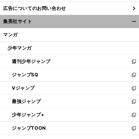
し
広告についてのお問い合わせ
い
ウ
集英社サイト
ィ
開
ン
く/
マンガ
ド
閉
ウ
じ
少年マンガ
で
る
開
週刊少年ジャンプ
く
新
し
ジャンプSQ
い
新
ウ
し
Vジャンプ
ィ
い
新
ン
ウ
し
最強ジャンプ
ド
ィ
い
新
ウ
ン
ウ
し
少年ジャンプ+
で
ド
ィ
い
新
開
ウ
ン
ウ
し
ジャンプTOON
く
で
ド
ィ
い
新
開
ウ
ン
ウ
し