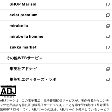
SHOP Marisol
く
で
ド
ィ
い
新
開
ウ
ン
ウ
し
eclat premium
く
で
ド
ィ
い
新
開
ウ
ン
ウ
し
mirabella
く
で
ド
ィ
い
新
開
ウ
ン
ウ
し
mirabella homme
く
で
ド
ィ
い
新
開
ウ
ン
ウ
し
zakka market
く
で
ド
ィ
い
新
開
ウ
ン
ウ
し
その他WEBサービス
く
で
ド
ィ
い
開
ウ
ン
ウ
集英社アドナビ
く
で
ド
ィ
新
開
ウ
ン
し
集英社エディターズ・ラボ
く
で
ド
い
新
開
ウ
ウ
し
く
で
ィ
い
開
ン
ウ
ABJマークは、この電子書店・電子書籍配信サービスが、著作権者からコンテ
く
ド
ィ
ンツ使用許諾を得た正規版配信サービスであることを示す登録商標（登録番号
ウ
ン
第6091713号）です。ABJマークの詳細、ABJマークを掲示しているサービス
で