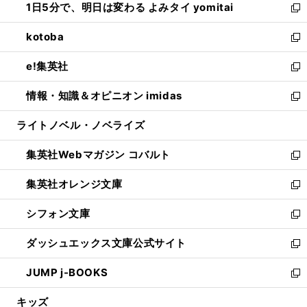
1日5分で、明日は変わる よみタイ yomitai
で
ド
ィ
い
新
開
ウ
ン
ウ
し
kotoba
く
で
ド
ィ
い
新
開
ウ
ン
ウ
し
e!集英社
く
で
ド
ィ
い
新
開
ウ
ン
ウ
し
情報・知識＆オピニオン imidas
く
で
ド
ィ
い
新
開
ウ
ン
ウ
し
ライトノベル・ノベライズ
く
で
ド
ィ
い
開
ウ
ン
ウ
集英社Webマガジン コバルト
く
で
ド
ィ
新
開
ウ
ン
し
集英社オレンジ文庫
く
で
ド
い
新
開
ウ
ウ
し
シフォン文庫
く
で
ィ
い
新
開
ン
ウ
し
ダッシュエックス文庫公式サイト
く
ド
ィ
い
新
ウ
ン
ウ
し
JUMP j-BOOKS
で
ド
ィ
い
新
開
ウ
ン
ウ
し
キッズ
く
で
ド
ィ
い