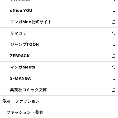
い
新
開
ウ
ウ
し
office YOU
く
で
ィ
い
新
開
ン
ウ
し
マンガMee公式サイト
く
ド
ィ
い
新
ウ
ン
ウ
し
リマコミ
で
ド
ィ
い
新
開
ウ
ン
ウ
し
ジャンプTOON
く
で
ド
ィ
い
新
開
ウ
ン
ウ
し
ZEBRACK
く
で
ド
ィ
い
新
開
ウ
ン
ウ
し
マンガMeets
く
で
ド
ィ
い
新
開
ウ
ン
ウ
し
S-MANGA
く
で
ド
ィ
い
新
開
ウ
ン
ウ
し
集英社コミック文庫
く
で
ド
ィ
い
新
開
ウ
ン
ウ
し
取材・ファッション
く
で
ド
ィ
い
開
ウ
ン
ウ
ファッション・美容
く
で
ド
ィ