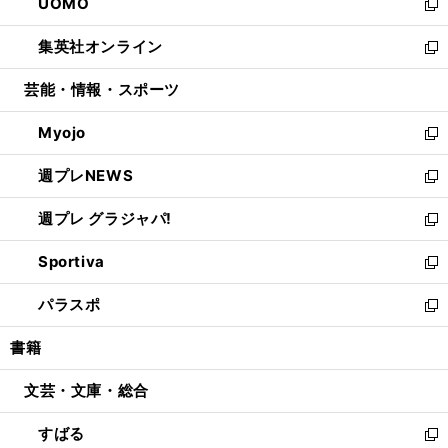
UOMO
く
で
ド
ィ
い
新
開
ウ
ン
ウ
し
集英社オンライン
く
で
ド
ィ
い
新
開
ウ
ン
ウ
し
芸能・情報・スポーツ
く
で
ド
ィ
い
開
ウ
ン
ウ
Myojo
く
で
ド
ィ
新
開
ウ
ン
し
週プレNEWS
く
で
ド
い
新
開
ウ
ウ
し
週プレ グラジャパ!
く
で
ィ
い
新
開
ン
ウ
し
Sportiva
く
ド
ィ
い
新
ウ
ン
ウ
し
パラスポ
で
ド
ィ
い
新
開
ウ
ン
ウ
し
書籍
く
で
ド
ィ
い
開
ウ
ン
ウ
文芸・文庫・総合
く
で
ド
ィ
開
ウ
ン
すばる
く
で
ド
新