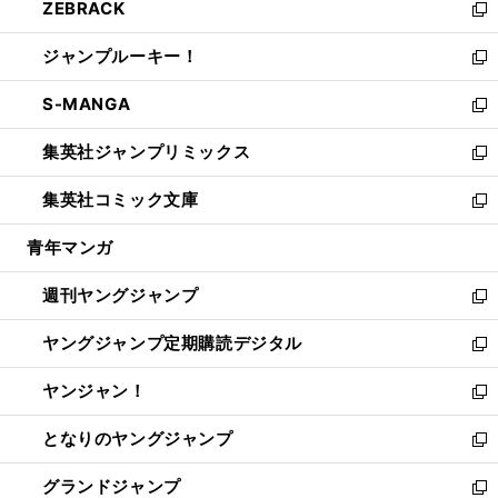
ZEBRACK
く
で
ド
ィ
い
新
開
ウ
ン
ウ
し
ジャンプルーキー！
く
で
ド
ィ
い
新
開
ウ
ン
ウ
し
S-MANGA
く
で
ド
ィ
い
新
開
ウ
ン
ウ
し
集英社ジャンプリミックス
く
で
ド
ィ
い
新
開
ウ
ン
ウ
し
集英社コミック文庫
く
で
ド
ィ
い
新
開
ウ
ン
ウ
し
青年マンガ
く
で
ド
ィ
い
開
ウ
ン
ウ
週刊ヤングジャンプ
く
で
ド
ィ
新
開
ウ
ン
し
ヤングジャンプ定期購読デジタル
く
で
ド
い
新
開
ウ
ウ
し
ヤンジャン！
く
で
ィ
い
新
開
ン
ウ
し
となりのヤングジャンプ
く
ド
ィ
い
新
ウ
ン
ウ
し
グランドジャンプ
で
ド
ィ
い
新