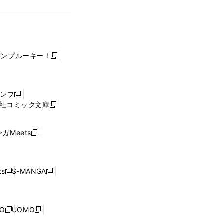
ャンプルーキー！
新
し
い
ウ
ャンプ
新
ィ
社コミック文庫
し
新
ン
い
し
ド
ウ
い
ウ
ガMeets
新
ィ
ウ
で
し
ン
ィ
開
い
ド
ン
く
ウ
ウ
ド
s
S-MANGA
新
新
ィ
で
ウ
し
し
ン
開
で
い
い
ド
く
開
ウ
ウ
ウ
NO
UOMO
く
新
新
ィ
ィ
で