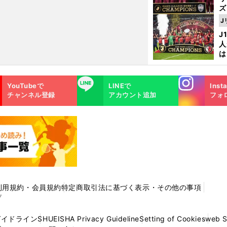
ズ
J
を
J
人
は
に
と
Instagra
LINE
YouTubeで
LINEで
Inst
m
チャンネル登録
アカウント追加
フォ
利用規約・会員規約
特定商取引法に基づく表示・その他の事項
プ
ガイドライン
SHUEISHA Privacy Guideline
Setting of Cookies
web 