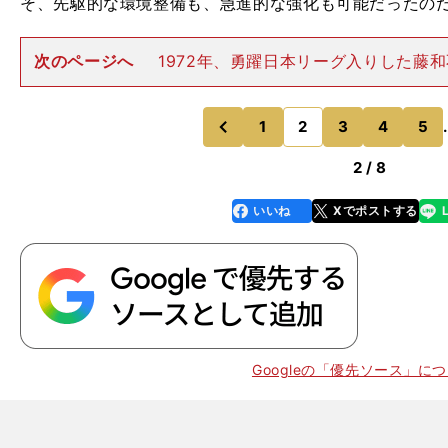
そ、先駆的な環境整備も、急進的な強化も可能だったの
次のページへ
1972年、勇躍日本リーグ入りした藤
が、前期は未勝利に終わる（２分５敗）。しかし、進取
ームはただでは転ばない。ブラジルの名門、コリンチャ
ロ"を獲得したのだ。あ
1
2
3
4
5
.
のページへ
のページへ
前
2 / 8
いいね
Xでポストする
line
faceboo
x
k
Googleの「優先ソース」に