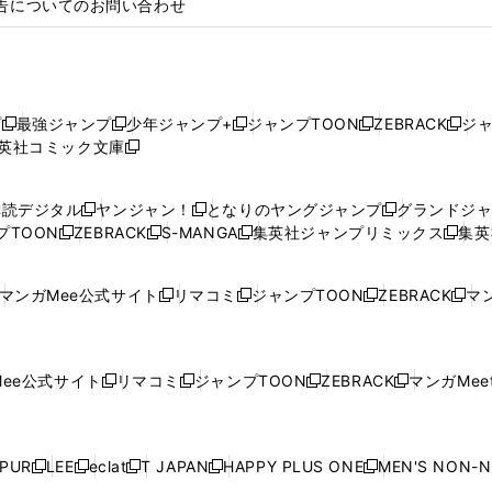
告についてのお問い合わせ
プ
最強ジャンプ
少年ジャンプ+
ジャンプTOON
ZEBRACK
ジ
新
新
新
新
新
英社コミック文庫
し
新
し
し
し
し
い
い
し
い
い
い
ウ
ウ
い
ウ
ウ
ウ
購読デジタル
ヤンジャン！
となりのヤングジャンプ
グランドジ
新
新
新
ィ
ィ
ウ
ィ
ィ
ィ
プTOON
ZEBRACK
S-MANGA
集英社ジャンプリミックス
集英
新
し
新
し
新
し
新
ン
ン
ィ
ン
ン
ン
し
い
し
い
し
い
し
ド
ド
ン
ド
ド
ド
い
ウ
い
ウ
い
ウ
い
ウ
ウ
ド
ウ
ウ
ウ
マンガMee公式サイト
リマコミ
ジャンプTOON
ZEBRACK
マン
新
新
新
新
ウ
ィ
ウ
ィ
ウ
ィ
ウ
で
で
ウ
で
で
で
し
し
し
し
し
ィ
ン
ィ
ン
ィ
ン
ィ
開
開
で
開
開
開
い
い
い
い
い
ン
ド
ン
ド
ン
ド
ン
く
く
開
く
く
く
ウ
ウ
ウ
ウ
ウ
ド
ウ
ド
ウ
ド
ウ
ド
ee公式サイト
リマコミ
ジャンプTOON
ZEBRACK
マンガMeet
く
新
新
新
新
ィ
ィ
ィ
ィ
ィ
ウ
で
ウ
で
ウ
で
ウ
し
し
し
し
ン
ン
ン
ン
ン
で
開
で
開
で
開
で
い
い
い
い
ド
ド
ド
ド
ド
開
く
開
く
開
く
開
ウ
ウ
ウ
ウ
ウ
ウ
ウ
ウ
ウ
PUR
LEE
eclat
T JAPAN
HAPPY PLUS ONE
MEN'S NON-
く
く
く
く
新
新
新
新
新
ィ
ィ
ィ
ィ
で
で
で
で
で