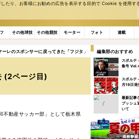
たり、お客様にお勧めの広告を表⽰する⽬的で Cookie を使⽤す
フ
その他球技
その他競技
モーター
フォト
連載
ルマーレのスポンサーに戻ってきた「フジタ」の偉大なる過去
編集部のおすすめ
2ペ
スポルテ
集号 Vol
(2ページ目)
スポルテ
月16日発
最新記事
プッシュ
いて
和不動産サッカー部」として栃木県