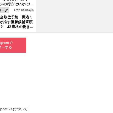
ンの行方はいかに!?
５人の識者が全順位
リーグ
2026.08.06更新
大胆予想
1全順位予想 識者５
が推す優勝候補筆頭
？ J2降格の憂き目
遭いそうな３クラブ
は？
agramで
ローする
Sportivaについて