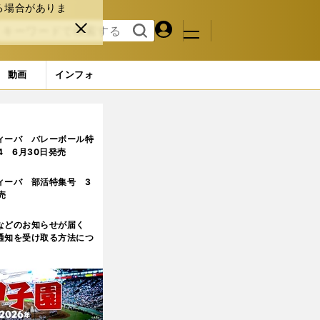
る場合がありま
マイペ
閉じ
検索
メニュ
ー
る
す
ジ
る
動画
インフォ
ージ目
ィーバ バレーボール特
.4 6月30日発売
ィーバ 部活特集号 3
売
などのお知らせが届く
通知を受け取る方法につ