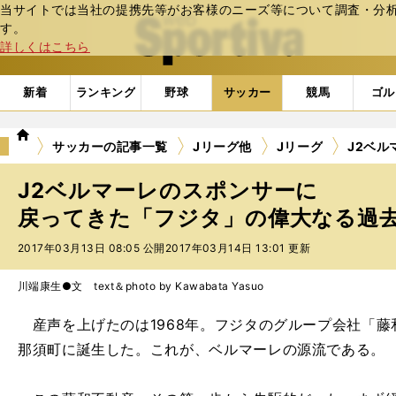
当サイトでは当社の提携先等がお客様のニーズ等について調査・分析し
web Sportiva (webスポルティーバ)
す。
詳しくはこちら
新着
ランキング
野球
サッカー
競馬
ゴル
we
サッカーの記事一覧
Jリーグ他
Jリーグ
J2ベ
b
ス
J2ベルマーレのスポンサーに
ポ
ル
戻ってきた「フジタ」の偉大なる過去 
テ
2017年03月13日 08:05 公開
2017年03月14日 13:01 更新
ィ
ー
バ
川端康生●文 text＆photo by Kawabata Yasuo
産声を上げたのは1968年。フジタのグループ会社「藤
那須町に誕生した。これが、ベルマーレの源流である。