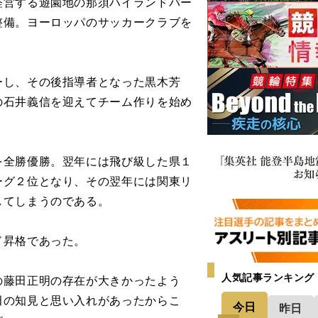
営する遊園地の那須ハイランドパー
整備。ヨーロッパのサッカークラブを
し、その後指導者となった黒木芳
の石井義信を迎えてチーム作りを始め
全勝優勝。翌年には飛び級した県１
ーグ２位となり、その翌年には関東リ
してしまうのである。
ド昇格であった。
人気記事ランキング
藤田正明の存在が大きかったよう
田の知見と思い入れがあったからこ
今日
昨日