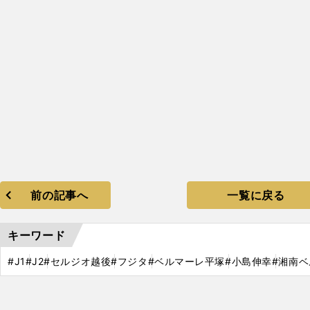
前の記事へ
一覧に戻る
キーワード
#J1
#J2
#セルジオ越後
#フジタ
#ベルマーレ平塚
#小島伸幸
#湘南