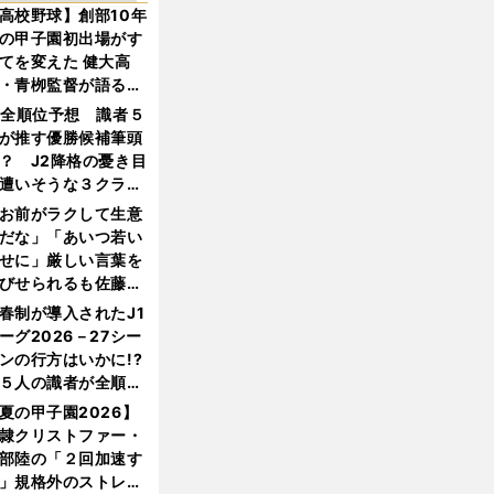
高校野球】創部10年
の甲子園初出場がす
てを変えた 健大高
・青栁監督が語る
機動破壊」はこうし
1全順位予想 識者５
生まれた
が推す優勝候補筆頭
？ J2降格の憂き目
遭いそうな３クラブ
は？
お前がラクして生意
だな」「あいつ若い
せに」厳しい言葉を
びせられるも佐藤慎
郎が貫いた誇りとフ
春制が導入されたJ1
ンへの思い
ーグ2026－27シー
ンの行方はいかに!?
５人の識者が全順位
大胆予想
夏の甲子園2026】
隷クリストファー・
部陸の「２回加速す
」規格外のストレー