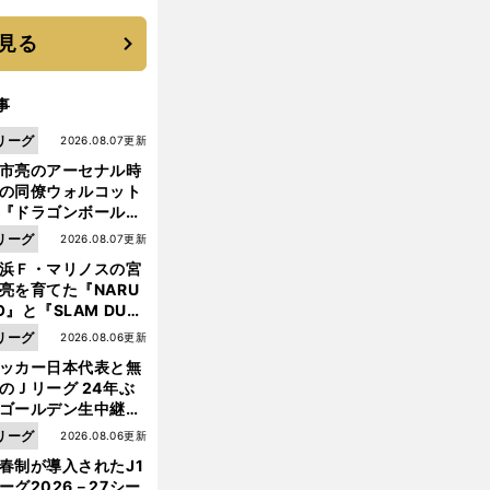
 それでもプロではな
大学進学を選ぶ理由
見る
事
リーグ
2026.08.07更新
市亮のアーセナル時
の同僚ウォルコット
『ドラゴンボール』
大好き ポドルスキは
リーグ
2026.08.07更新
向小次郎に憧れてい
浜Ｆ・マリノスの宮
亮を育てた『NARU
O』と『SLAM DUN
』 中京大中京の同
前
リーグ
2026.08.06更新
へ
生・木原龍一は"ジ
ッカー日本代表と無
ンプ係"だった
のＪリーグ 24年ぶ
ゴールデン生中継の
幕戦でヘタな試合は
リーグ
2026.08.06更新
せられない
春制が導入されたJ1
ーグ2026－27シー