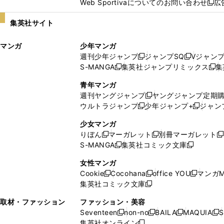
Web Sportivaについてのお問い合わせ
広
し
新
い
し
集英社サイト
ウ
い
ィ
ウ
マンガ
少年マンガ
ン
ィ
週刊少年ジャンプ
ジャンプSQ
Vジャン
ド
ン
新
新
S-MANGA
集英社ジャンプリミックス
集
ウ
ド
新
し
し
新
で
ウ
し
い
い
し
青年マンガ
開
で
い
ウ
ウ
い
週刊ヤングジャンプ
ヤングジャンプ定期
新
く
開
ウ
ィ
ィ
ウ
ウルトラジャンプ
少年ジャンプ+
ジャン
新
し
新
く
ィ
ン
ン
ィ
し
い
し
ン
ド
ド
ン
少女マンガ
い
ウ
い
ド
ウ
ウ
ド
りぼん
マーガレット
別冊マーガレット
新
新
新
ウ
ィ
ウ
ウ
で
で
ウ
S-MANGA
集英社コミック文庫
し
新
し
新
ィ
ン
ィ
で
開
開
で
い
し
い
し
ン
ド
ン
女性マンガ
開
く
く
開
ウ
い
ウ
い
ド
ウ
ド
Cookie
Cocohana
office YOU
マンガM
く
く
新
新
新
ィ
ウ
ィ
ウ
ウ
で
ウ
集英社コミック文庫
し
新
し
し
ン
ィ
ン
ィ
で
開
で
い
し
い
い
ド
ン
ド
ン
取材・ファッション
ファッション・美容
開
く
開
ウ
い
ウ
ウ
ウ
ド
ウ
ド
Seventeen
non-no
BAILA
MAQUIA
S
く
く
新
新
新
新
ィ
ウ
ィ
ィ
で
ウ
で
ウ
集英社オンライン