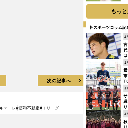
ト
く
もっと
各スポーツコラム記
J
宮
代
は
が
J
日
横
た
市
次の記事へ
T
K
J
級
サ
ャ
縁
り
ベルマーレ
#藤和不動産
#Ｊリーグ
開
J
見
秋
リ