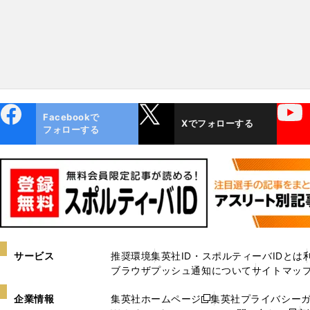
ebo
X
YouTube
Facebookで
Xでフォローする
ok
フォローする
サービス
推奨環境
集英社ID・スポルティーバIDとは
ブラウザプッシュ通知について
サイトマッ
企業情報
集英社ホームページ
集英社プライバシー
新