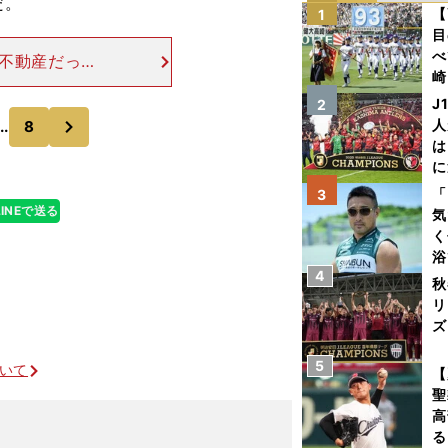
だ。
【
1
目
べ
和不動産だった
崎
の精神に富むチ
「
ンスから"元プ
J
2
次
て
人
..
8
は
に
と
「
3
LINEで送る
気
く
浴
4
太
秋
ァ
リ
ズ
5
を
ついて
【
聖
高
る