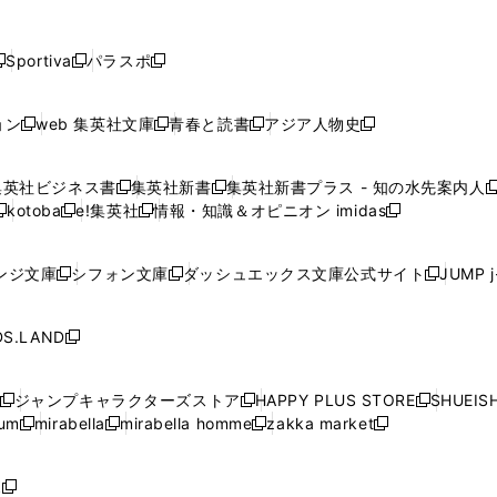
し
し
し
し
し
ン
ン
ン
ン
開
開
開
開
開
い
い
い
い
い
ド
ド
ド
ド
く
く
く
く
く
ウ
ウ
ウ
ウ
ウ
ウ
ウ
ウ
ウ
Sportiva
パラスポ
新
新
ィ
ィ
ィ
ィ
ィ
で
で
で
で
し
し
し
ン
ン
ン
ン
ン
開
開
開
開
い
い
い
ド
ド
ド
ド
ド
ョン
web 集英社文庫
青春と読書
アジア人物史
く
く
く
く
新
新
新
新
ウ
ウ
ウ
ウ
ウ
ウ
ウ
ウ
し
し
し
し
ィ
ィ
ィ
で
で
で
で
で
い
い
い
い
ン
ン
ン
集英社ビジネス書
集英社新書
集英社新書プラス - 知の水先案内人
開
開
開
開
開
新
新
新
ウ
ウ
ウ
ウ
ド
ド
ド
kotoba
e!集英社
情報・知識＆オピニオン imidas
く
く
く
く
く
新
し
新
し
新
ィ
ィ
ィ
ィ
ウ
ウ
ウ
し
し
い
し
い
し
ン
ン
ン
ン
で
で
で
い
い
ウ
い
ウ
い
ド
ド
ド
ド
ンジ文庫
シフォン文庫
ダッシュエックス文庫公式サイト
JUMP 
開
開
開
新
新
新
ウ
ウ
ィ
ウ
ィ
ウ
ウ
ウ
ウ
ウ
く
く
く
し
し
し
ィ
ィ
ン
ィ
ン
ィ
で
で
で
で
い
い
い
ン
ン
ド
ン
ド
ン
S.LAND
開
開
開
開
新
ウ
ウ
ウ
ド
ド
ウ
ド
ウ
ド
く
く
く
く
し
ィ
ィ
ィ
ウ
ウ
で
ウ
で
ウ
い
ン
ン
ン
ジャンプキャラクターズストア
HAPPY PLUS STORE
SHUEIS
で
で
開
で
開
で
新
新
新
ウ
ド
ド
ド
ium
mirabella
mirabella homme
zakka market
開
開
く
開
く
開
し
新
新
新
し
新
し
ィ
ウ
ウ
ウ
く
く
く
く
い
し
し
い
し
し
い
ン
で
で
で
ウ
い
い
ウ
い
い
ウ
ド
ボ
開
開
開
新