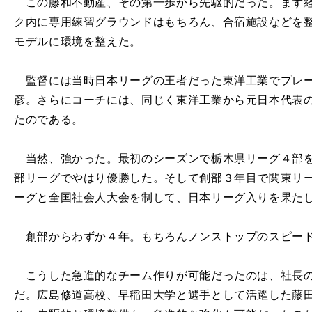
この藤和不動産、その第一歩から先駆的だった。まず経
ク内に専用練習グラウンドはもちろん、合宿施設などを
モデルに環境を整えた。
監督には当時日本リーグの王者だった東洋工業でプレー
彦。さらにコーチには、同じく東洋工業から元日本代表
たのである。
当然、強かった。最初のシーズンで栃木県リーグ４部を
部リーグでやはり優勝した。そして創部３年目で関東リ
ーグと全国社会人大会を制して、日本リーグ入りを果た
創部からわずか４年。もちろんノンストップのスピー
こうした急進的なチーム作りが可能だったのは、社長の
だ。広島修道高校、早稲田大学と選手として活躍した藤