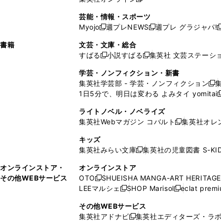
し
新
し
し
し
ン
ィ
ン
ン
開
で
開
で
い
し
い
い
い
ド
ン
ド
ド
芸能・情報・スポーツ
く
開
く
開
ウ
い
ウ
ウ
ウ
ウ
ド
ウ
ウ
Myojo
週プレNEWS
週プレ グラジャパ!
く
く
新
新
新
ィ
ウ
ィ
ィ
ィ
で
ウ
で
で
し
し
ン
ィ
ン
ン
ン
書籍
文芸・文庫・総合
開
で
開
開
い
い
ド
ン
ド
ド
ド
すばる
小説すばる
集英社 文芸ステーシ
く
開
く
く
新
新
ウ
ウ
ウ
ド
ウ
ウ
ウ
く
し
し
ィ
ィ
学芸・ノンフィクション・新書
で
ウ
で
で
で
い
い
ン
ン
集英社学芸部 - 学芸・ノンフィクション
開
で
開
開
開
新
ウ
ウ
ド
ド
1日5分で、明日は変わる よみタイ yomitai
く
開
く
く
く
し
新
ィ
ィ
ウ
ウ
く
い
ン
ン
ライトノベル・ノベライズ
で
で
ウ
ド
ド
集英社Webマガジン コバルト
集英社オレ
開
開
新
ィ
ウ
ウ
く
く
し
ン
キッズ
で
で
い
ド
集英社みらい文庫
集英社の児童図書 S-KID
開
開
新
ウ
ウ
く
く
し
ィ
オンラインストア・
オンラインストア
で
い
ン
その他WEBサービス
OTO
SHUEISHA MANGA-ART HERITAGE
開
新
ウ
ド
LEEマルシェ
SHOP Marisol
eclat prem
く
し
新
新
ィ
ウ
い
し
し
ン
その他WEBサービス
で
ウ
い
い
ド
集英社アドナビ
集英社エディターズ・ラ
開
新