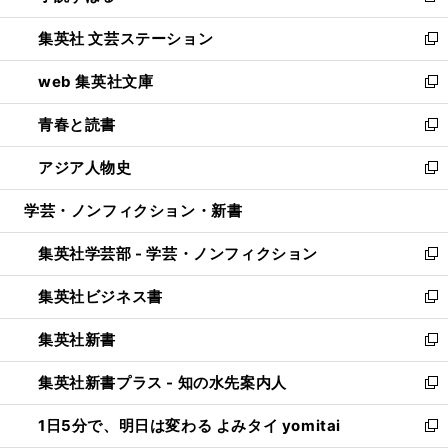
開
ウ
し
集英社 文芸ステーション
く
ィ
い
新
ン
ウ
し
web 集英社文庫
ド
ィ
い
新
ウ
ン
ウ
し
青春と読書
で
ド
ィ
い
新
開
ウ
ン
ウ
し
アジア人物史
く
で
ド
ィ
い
新
開
ウ
ン
ウ
し
学芸・ノンフィクション・新書
く
で
ド
ィ
い
開
ウ
ン
ウ
集英社学芸部 - 学芸・ノンフィクション
く
で
ド
ィ
新
開
ウ
ン
し
集英社ビジネス書
く
で
ド
い
新
開
ウ
ウ
し
集英社新書
く
で
ィ
い
新
開
ン
ウ
し
集英社新書プラス - 知の水先案内人
く
ド
ィ
い
新
ウ
ン
ウ
し
1日5分で、明日は変わる よみタイ yomitai
で
ド
ィ
い
新
開
ウ