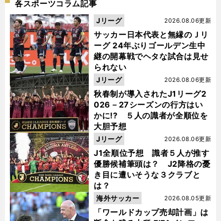
各スポーツコラム記事
Jリーグ
2026.08.06更新
サッカー日本代表と無縁のＪリ
ーグ 24年ぶりゴールデン生中
継の開幕戦でヘタな試合は見せ
られない
Jリーグ
2026.08.06更新
秋春制が導入されたJ1リーグ2
026－27シーズンの行方はい
かに!? ５人の識者が全順位を
大胆予想
Jリーグ
2026.08.06更新
J1全順位予想 識者５人が推す
優勝候補筆頭は？ J2降格の憂
き目に遭いそうな３クラブと
は？
海外サッカー
2026.08.05更新
「ワールドカップ売却計画」は