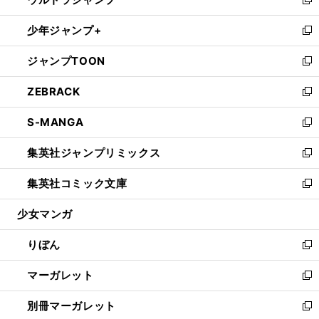
ド
ィ
い
新
開
ウ
ン
ウ
し
少年ジャンプ+
く
で
ド
ィ
い
新
開
ウ
ン
ウ
し
ジャンプTOON
く
で
ド
ィ
い
新
開
ウ
ン
ウ
し
ZEBRACK
く
で
ド
ィ
い
新
開
ウ
ン
ウ
し
S-MANGA
く
で
ド
ィ
い
新
開
ウ
ン
ウ
し
集英社ジャンプリミックス
く
で
ド
ィ
い
新
開
ウ
ン
ウ
し
集英社コミック文庫
く
で
ド
ィ
い
新
開
ウ
ン
ウ
し
少女マンガ
く
で
ド
ィ
い
開
ウ
ン
ウ
りぼん
く
で
ド
ィ
新
開
ウ
ン
し
マーガレット
く
で
ド
い
新
開
ウ
ウ
し
別冊マーガレット
く
で
ィ
い
新