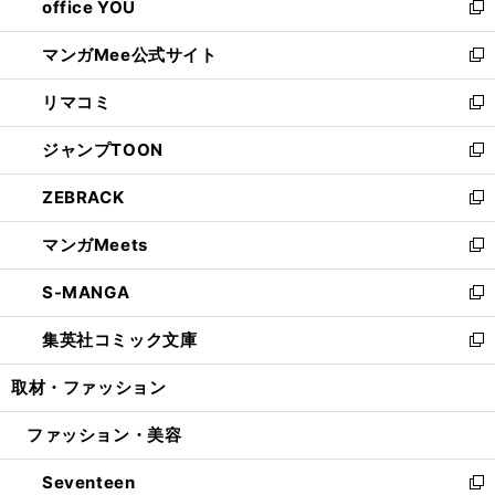
office YOU
く
で
ィ
い
新
開
ン
ウ
し
マンガMee公式サイト
く
ド
ィ
い
新
ウ
ン
ウ
し
リマコミ
で
ド
ィ
い
新
開
ウ
ン
ウ
し
ジャンプTOON
く
で
ド
ィ
い
新
開
ウ
ン
ウ
し
ZEBRACK
く
で
ド
ィ
い
新
開
ウ
ン
ウ
し
マンガMeets
く
で
ド
ィ
い
新
開
ウ
ン
ウ
し
S-MANGA
く
で
ド
ィ
い
新
開
ウ
ン
ウ
し
集英社コミック文庫
く
で
ド
ィ
い
新
開
ウ
ン
ウ
し
取材・ファッション
く
で
ド
ィ
い
開
ウ
ン
ウ
ファッション・美容
く
で
ド
ィ
開
ウ
ン
Seventeen
く
で
ド
新