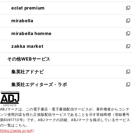
開
ウ
ン
ウ
し
eclat premium
く
で
ド
ィ
い
新
開
ウ
ン
ウ
し
mirabella
く
で
ド
ィ
い
新
開
ウ
ン
ウ
し
mirabella homme
く
で
ド
ィ
い
新
開
ウ
ン
ウ
し
zakka market
く
で
ド
ィ
い
新
開
ウ
ン
ウ
し
その他WEBサービス
く
で
ド
ィ
い
開
ウ
ン
ウ
集英社アドナビ
く
で
ド
ィ
新
開
ウ
ン
し
集英社エディターズ・ラボ
く
で
ド
い
新
開
ウ
ウ
し
く
で
ィ
い
開
ン
ウ
ABJマークは、この電子書店・電子書籍配信サービスが、著作権者からコンテ
く
ド
ィ
ンツ使用許諾を得た正規版配信サービスであることを示す登録商標（登録番号
ウ
ン
第6091713号）です。ABJマークの詳細、ABJマークを掲示しているサービス
で
ド
の一覧はこちら。
開
ウ
https://aebs.or.jp/
新