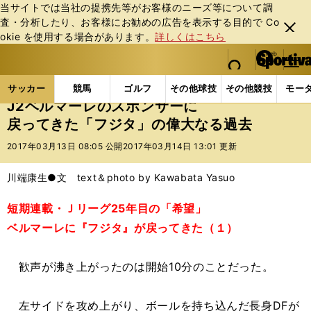
当サイトでは当社の提携先等がお客様のニーズ等について調
査・分析したり、お客様にお勧めの広告を表⽰する⽬的で Co
閉じ
okie を使⽤する場合があります。
詳しくはこちら
る
マイペ
web Sportiva (webスポルティーバ)
検索
メニュ
we
ー
サッカーの記事一覧
Jリーグ他
Jリーグ
J2ベ
b
ジ
サッカー
競馬
ゴルフ
その他球技
その他競技
モー
ス
J2ベルマーレのスポンサーに
ポ
戻ってきた「フジタ」の偉大なる過去
ル
テ
2017年03月13日 08:05 公開
2017年03月14日 13:01 更新
ィ
ー
川端康生●文 text＆photo by Kawabata Yasuo
バ
短期連載・Ｊリーグ25年目の「希望」
ベルマーレに『フジタ』が戻ってきた（１）
歓声が沸き上がったのは開始10分のことだった。
左サイドを攻め上がり、ボールを持ち込んだ長身DFが