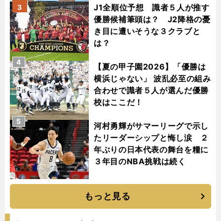
J1全順位予想 識者５人が推す
3
優勝候補筆頭は？ J2降格の憂
き目に遭いそうな３クラブと
は？
4
【夏の甲子園2026】「優勝は
横浜じゃない」 波乱必至の組み
合わせで識者５人が選んだ優勝
校はここだ！
5
河村勇輝がサマーリーグで示し
たリーダーシップと悔し涙 ２
年ぶりの日本代表の舞台を糧に
３年目のNBA挑戦は続く
もっと見る