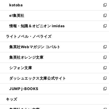
ン
ウ
し
kotoba
く
で
ド
ィ
い
新
開
ウ
ン
ウ
し
e!集英社
く
で
ド
ィ
い
新
開
ウ
ン
ウ
し
情報・知識＆オピニオン imidas
く
で
ド
ィ
い
新
開
ウ
ン
ウ
し
ライトノベル・ノベライズ
く
で
ド
ィ
い
開
ウ
ン
ウ
集英社Webマガジン コバルト
く
で
ド
ィ
新
開
ウ
ン
し
集英社オレンジ文庫
く
で
ド
い
新
開
ウ
ウ
し
シフォン文庫
く
で
ィ
い
新
開
ン
ウ
し
ダッシュエックス文庫公式サイト
く
ド
ィ
い
新
ウ
ン
ウ
し
JUMP j-BOOKS
で
ド
ィ
い
新
開
ウ
ン
ウ
し
キッズ
く
で
ド
ィ
い
開
ウ
ン
ウ