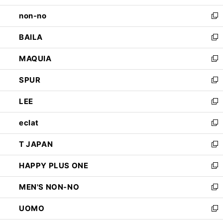
開
ウ
し
non-no
く
で
い
新
開
ウ
し
BAILA
く
ィ
い
新
ン
ウ
し
MAQUIA
ド
ィ
い
新
ウ
ン
ウ
し
SPUR
で
ド
ィ
い
新
開
ウ
ン
ウ
し
LEE
く
で
ド
ィ
い
新
開
ウ
ン
ウ
し
eclat
く
で
ド
ィ
い
新
開
ウ
ン
ウ
し
T JAPAN
く
で
ド
ィ
い
新
開
ウ
ン
ウ
し
HAPPY PLUS ONE
く
で
ド
ィ
い
新
開
ウ
ン
ウ
し
MEN'S NON-NO
く
で
ド
ィ
い
新
開
ウ
ン
ウ
し
UOMO
く
で
ド
ィ
い
新
開
ウ
ン
ウ
し