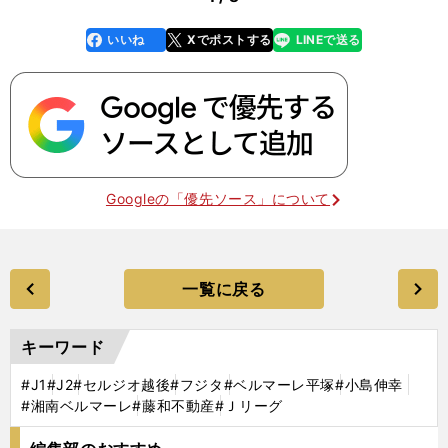
いいね
Xでポストする
LINEで送る
line
faceboo
x
k
Googleの「優先ソース」について
一覧に戻る
キーワード
#J1
#J2
#セルジオ越後
#フジタ
#ベルマーレ平塚
#小島伸幸
#湘南ベルマーレ
#藤和不動産
#Ｊリーグ