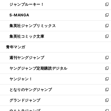
ジャンプルーキー！
く
で
ド
ィ
い
新
開
ウ
ン
ウ
し
S-MANGA
く
で
ド
ィ
い
新
開
ウ
ン
ウ
し
集英社ジャンプリミックス
く
で
ド
ィ
い
新
開
ウ
ン
ウ
し
集英社コミック文庫
く
で
ド
ィ
い
新
開
ウ
ン
ウ
し
青年マンガ
く
で
ド
ィ
い
開
ウ
ン
ウ
週刊ヤングジャンプ
く
で
ド
ィ
新
開
ウ
ン
し
ヤングジャンプ定期購読デジタル
く
で
ド
い
新
開
ウ
ウ
し
ヤンジャン！
く
で
ィ
い
新
開
ン
ウ
し
となりのヤングジャンプ
く
ド
ィ
い
新
ウ
ン
ウ
し
グランドジャンプ
で
ド
ィ
い
新
開
ウ
ン
ウ
し
ウルトラジャンプ
く
で