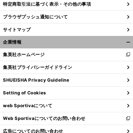
特定商取引法に基づく表示・その他の事項
ブラウザプッシュ通知について
体
」
。
前
へ
サイトマップ
企業情報
開
く/
集英社ホームページ
新
閉
し
じ
集英社プライバシーガイドライン
い
る
ウ
SHUEISHA Privacy Guideline
ィ
ン
Setting of Cookies
ド
ウ
web Sportivaについて
で
開
Web Sportivaについてのお問い合わせ
く
新
し
広告についてのお問い合わせ
い