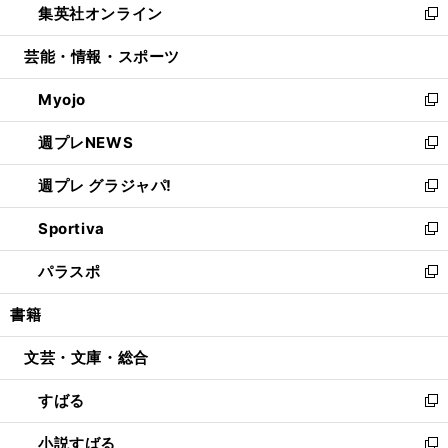
集英社オンライン
く
で
ド
ィ
い
新
開
ウ
ン
ウ
し
芸能・情報・スポーツ
く
で
ド
ィ
い
開
ウ
ン
ウ
Myojo
く
で
ド
ィ
新
開
ウ
ン
し
週プレNEWS
く
で
ド
い
新
開
ウ
ウ
し
週プレ グラジャパ!
く
で
ィ
い
新
開
ン
ウ
し
Sportiva
く
ド
ィ
い
新
ウ
ン
ウ
し
パラスポ
で
ド
ィ
い
新
開
ウ
ン
ウ
し
書籍
く
で
ド
ィ
い
開
ウ
ン
ウ
文芸・文庫・総合
く
で
ド
ィ
開
ウ
ン
すばる
く
で
ド
新
開
ウ
し
小説すばる
く
で
い
新