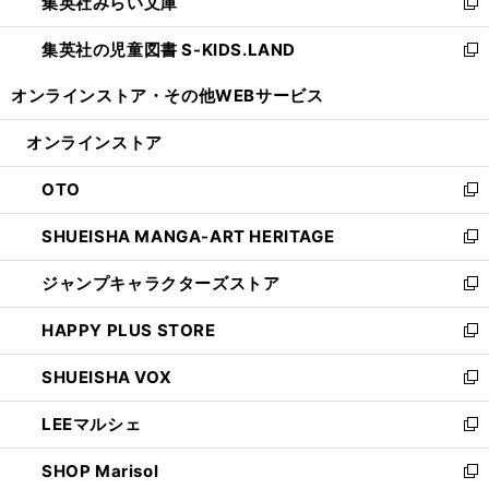
集英社みらい文庫
く
で
ド
ィ
新
開
ウ
ン
し
集英社の児童図書 S-KIDS.LAND
く
で
ド
い
新
開
ウ
ウ
し
オンラインストア・
その他WEBサービス
く
で
ィ
い
開
ン
ウ
オンラインストア
く
ド
ィ
ウ
ン
OTO
で
ド
新
開
ウ
し
SHUEISHA MANGA-ART HERITAGE
く
で
い
新
開
ウ
し
ジャンプキャラクターズストア
く
ィ
い
新
ン
ウ
し
HAPPY PLUS STORE
ド
ィ
い
新
ウ
ン
ウ
し
SHUEISHA VOX
で
ド
ィ
い
新
開
ウ
ン
ウ
し
LEEマルシェ
く
で
ド
ィ
い
新
開
ウ
ン
ウ
し
SHOP Marisol
く
で
ド
ィ
い
新