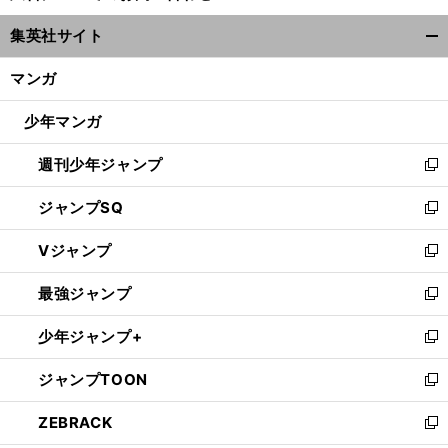
ウ
集英社サイト
ィ
開
ン
く/
マンガ
ド
閉
ウ
じ
少年マンガ
で
る
開
週刊少年ジャンプ
く
新
し
ジャンプSQ
い
新
ウ
し
Vジャンプ
ィ
い
新
ン
ウ
し
最強ジャンプ
ド
ィ
い
新
ウ
ン
ウ
し
少年ジャンプ+
で
ド
ィ
い
新
開
ウ
ン
ウ
し
ジャンプTOON
く
で
ド
ィ
い
新
開
ウ
ン
ウ
し
ZEBRACK
く
で
ド
ィ
い
新
開
ウ
ン
ウ
し