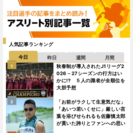
人気記事ランキング
今日
昨日
週間
月間
秋春制が導入されたJ1リーグ2
1
026－27シーズンの行方はい
かに!? ５人の識者が全順位を
大胆予想
「お前がラクして生意気だな」
2
「あいつ若いくせに」厳しい言
葉を浴びせられるも佐藤慎太郎
が貫いた誇りとファンへの思い