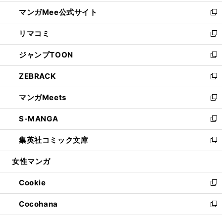
開
ン
ウ
し
マンガMee公式サイト
く
ド
ィ
い
新
ウ
ン
ウ
し
リマコミ
で
ド
ィ
い
新
開
ウ
ン
ウ
し
ジャンプTOON
く
で
ド
ィ
い
新
開
ウ
ン
ウ
し
ZEBRACK
く
で
ド
ィ
い
新
開
ウ
ン
ウ
し
マンガMeets
く
で
ド
ィ
い
新
開
ウ
ン
ウ
し
S-MANGA
く
で
ド
ィ
い
新
開
ウ
ン
ウ
し
集英社コミック文庫
く
で
ド
ィ
い
新
開
ウ
ン
ウ
し
女性マンガ
く
で
ド
ィ
い
開
ウ
ン
ウ
Cookie
く
で
ド
ィ
新
開
ウ
ン
し
Cocohana
く
で
ド
い
新
開
ウ
ウ
し