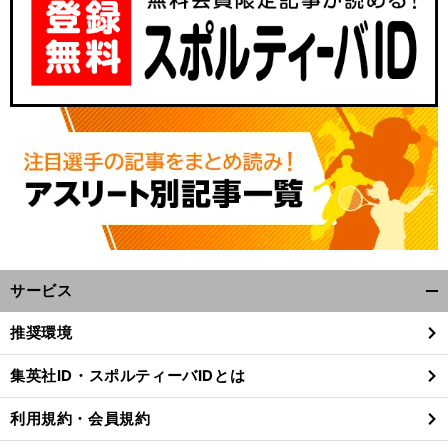
サービス
開
く/
推奨環境
閉
じ
集英社ID・スポルティーバIDとは
る
利用規約・会員規約