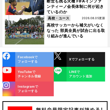
断念も残る火種 FIFAインファ
ンティーノ会長体制に何が起き
ているのか
高校・ユース
2026.08.05更新
高校サッカーから補欠がいなく
なった 部員全員が試合に出る取
り組みが進んでいる
cebo
X
Facebookで
Xでフォローする
ok
フォローする
uTube
LINE
YouTubeで
LINEで
チャンネル登録
アカウント追加
stagra
Instagramで
m
フォローする