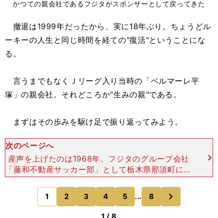
かつての親会社であるフジタがスポンサーとして戻ってきた
撤退は1999年だったから、実に18年ぶり。ちょうどル
ーキーの人生と同じ時間を経ての"復活"ということにな
る。
言うまでもなくＪリーグ入り当時の「ベルマーレ平
塚」の親会社。それどころか"生みの親"である。
まずはその歩みを駆け足で振り返ってみよう。
次のページへ
産声を上げたのは1968年。フジタのグループ会社
「藤和不動産サッカー部」として栃木県那須町に誕
生した。これが、ベルマーレの源流である。 この
藤和不動産、その第一歩から先駆的だった。まず経
次
1
2
3
4
5
...
8
のページへ
営する遊園地の
1 / 8