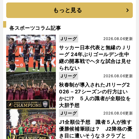
もっと見る
各スポーツコラム記事
Jリーグ
2026.08.06更新
サッカー日本代表と無縁のＪリ
ーグ 24年ぶりゴールデン生中
継の開幕戦でヘタな試合は見せ
られない
Jリーグ
2026.08.06更新
秋春制が導入されたJ1リーグ2
026－27シーズンの行方はい
かに!? ５人の識者が全順位を
大胆予想
Jリーグ
2026.08.06更新
J1全順位予想 識者５人が推す
優勝候補筆頭は？ J2降格の憂
き目に遭いそうな３クラブと