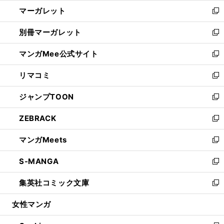
ウ
ン
し
マーガレット
く
で
ド
い
新
開
ウ
ウ
し
別冊マーガレット
く
で
ィ
い
新
開
ン
ウ
し
マンガMee公式サイト
く
ド
ィ
い
新
ウ
ン
ウ
し
リマコミ
で
ド
ィ
い
新
開
ウ
ン
ウ
し
ジャンプTOON
く
で
ド
ィ
い
新
開
ウ
ン
ウ
し
ZEBRACK
く
で
ド
ィ
い
新
開
ウ
ン
ウ
し
マンガMeets
く
で
ド
ィ
い
新
開
ウ
ン
ウ
し
S-MANGA
く
で
ド
ィ
い
新
開
ウ
ン
ウ
し
集英社コミック文庫
く
で
ド
ィ
い
新
開
ウ
ン
ウ
し
女性マンガ
く
で
ド
ィ
い
開
ウ
ン
ウ