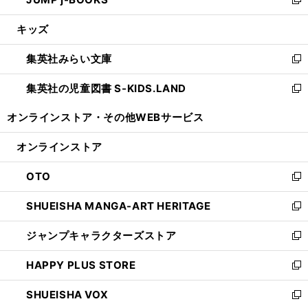
ド
ィ
い
新
開
ウ
ン
ウ
し
キッズ
く
で
ド
ィ
い
開
ウ
ン
ウ
集英社みらい文庫
く
で
ド
ィ
新
開
ウ
ン
し
集英社の児童図書 S-KIDS.LAND
く
で
ド
い
新
開
ウ
ウ
し
オンラインストア・
その他WEBサービス
く
で
ィ
い
開
ン
ウ
オンラインストア
く
ド
ィ
ウ
ン
OTO
で
ド
新
開
ウ
し
SHUEISHA MANGA-ART HERITAGE
く
で
い
新
開
ウ
し
ジャンプキャラクターズストア
く
ィ
い
新
ン
ウ
し
HAPPY PLUS STORE
ド
ィ
い
新
ウ
ン
ウ
し
SHUEISHA VOX
で
ド
ィ
い
新