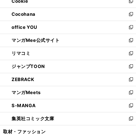
Cookie
く
で
ド
ィ
新
開
ウ
ン
し
Cocohana
く
で
ド
い
新
開
ウ
ウ
し
office YOU
く
で
ィ
い
新
開
ン
ウ
し
マンガMee公式サイト
く
ド
ィ
い
新
ウ
ン
ウ
し
リマコミ
で
ド
ィ
い
新
開
ウ
ン
ウ
し
ジャンプTOON
く
で
ド
ィ
い
新
開
ウ
ン
ウ
し
ZEBRACK
く
で
ド
ィ
い
新
開
ウ
ン
ウ
し
マンガMeets
く
で
ド
ィ
い
新
開
ウ
ン
ウ
し
S-MANGA
く
で
ド
ィ
い
新
開
ウ
ン
ウ
し
集英社コミック文庫
く
で
ド
ィ
い
新
開
ウ
ン
ウ
し
取材・ファッション
く
で
ド
ィ
い