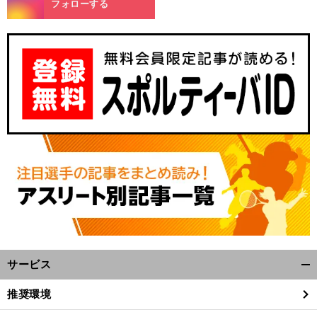
フォローする
サービス
開
く/
推奨環境
閉
じ