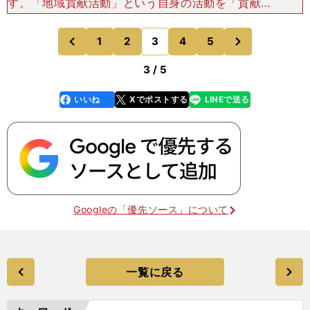
す。「地域貢献活動」という自身の活動を「貢献」
と呼ぶ、おこがましい活動名称を『ぎふ元気活動』
に変更したのです。岐阜県全域で、皆を元気にし、
次
1
2
3
4
5
のページへ
のページへ
自分たちも元気
前
3 / 5
いいね
Xでポストする
LINEで送る
line
faceboo
x
k
Googleの「優先ソース」について
一覧に戻る