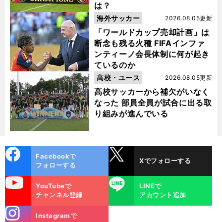
は？
海外サッカー
2026.08.05更新
「ワールドカップ売却計画」は
断念も残る火種 FIFAインファ
ンティーノ会長体制に何が起き
ているのか
高校・ユース
2026.08.05更新
高校サッカーから補欠がいなく
なった 部員全員が試合に出る取
り組みが進んでいる
cebo
X
Facebookで
Xでフォローする
ok
フォローする
uTube
LINE
YouTubeで
LINEで
チャンネル登録
アカウント追加
stagra
Instagramで
m