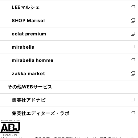
開
ウ
ン
ウ
し
LEEマルシェ
く
で
ド
ィ
い
新
開
ウ
ン
ウ
し
SHOP Marisol
く
で
ド
ィ
い
新
開
ウ
ン
ウ
し
eclat premium
く
で
ド
ィ
い
新
開
ウ
ン
ウ
し
mirabella
く
で
ド
ィ
い
新
開
ウ
ン
ウ
し
mirabella homme
く
で
ド
ィ
い
新
開
ウ
ン
ウ
し
zakka market
く
で
ド
ィ
い
新
開
ウ
ン
ウ
し
その他WEBサービス
く
で
ド
ィ
い
開
ウ
ン
ウ
集英社アドナビ
く
で
ド
ィ
新
開
ウ
ン
し
集英社エディターズ・ラボ
く
で
ド
い
新
開
ウ
ウ
し
く
で
ィ
い
開
ン
ウ