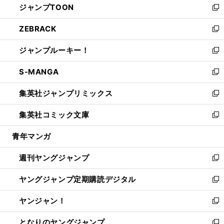
ジャンプTOON
く
で
ド
ィ
い
新
開
ウ
ン
ウ
し
ZEBRACK
く
で
ド
ィ
い
新
開
ウ
ン
ウ
し
ジャンプルーキー！
く
で
ド
ィ
い
新
開
ウ
ン
ウ
し
S-MANGA
く
で
ド
ィ
い
新
開
ウ
ン
ウ
し
集英社ジャンプリミックス
く
で
ド
ィ
い
新
開
ウ
ン
ウ
し
集英社コミック文庫
く
で
ド
ィ
い
新
開
ウ
ン
ウ
し
青年マンガ
く
で
ド
ィ
い
開
ウ
ン
ウ
週刊ヤングジャンプ
く
で
ド
ィ
新
開
ウ
ン
し
ヤングジャンプ定期購読デジタル
く
で
ド
い
新
開
ウ
ウ
し
ヤンジャン！
く
で
ィ
い
新
開
ン
ウ
し
となりのヤングジャンプ
く
ド
ィ
い