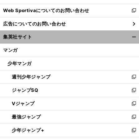
開
Web Sportivaについてのお問い合わせ
く
新
し
広告についてのお問い合わせ
い
ウ
集英社サイト
ィ
開
ン
く/
マンガ
ド
閉
ウ
じ
少年マンガ
で
る
開
週刊少年ジャンプ
く
新
し
ジャンプSQ
い
新
ウ
し
Vジャンプ
ィ
い
新
ン
ウ
し
最強ジャンプ
ド
ィ
い
新
ウ
ン
ウ
し
少年ジャンプ+
で
ド
ィ
い
新
開
ウ
ン
ウ
し