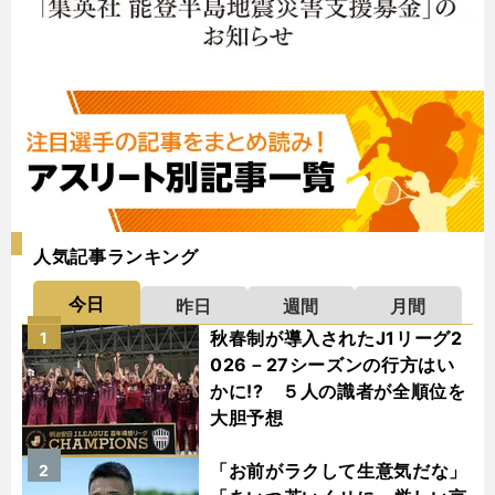
人気記事ランキング
今日
昨日
週間
月間
秋春制が導入されたJ1リーグ2
1
026－27シーズンの行方はい
かに!? ５人の識者が全順位を
大胆予想
「お前がラクして生意気だな」
2