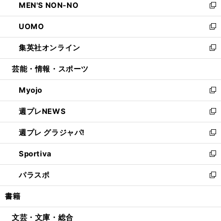
MEN'S NON-NO
く
で
ド
ィ
い
新
開
ウ
ン
ウ
し
UOMO
く
で
ド
ィ
い
新
開
ウ
ン
ウ
し
集英社オンライン
く
で
ド
ィ
い
新
開
ウ
ン
ウ
し
芸能・情報・スポーツ
く
で
ド
ィ
い
開
ウ
ン
ウ
Myojo
く
で
ド
ィ
新
開
ウ
ン
し
週プレNEWS
く
で
ド
い
新
開
ウ
ウ
し
週プレ グラジャパ!
く
で
ィ
い
新
開
ン
ウ
し
Sportiva
く
ド
ィ
い
新
ウ
ン
ウ
し
パラスポ
で
ド
ィ
い
新
開
ウ
ン
ウ
し
書籍
く
で
ド
ィ
い
開
ウ
ン
ウ
文芸・文庫・総合
く
で
ド
ィ