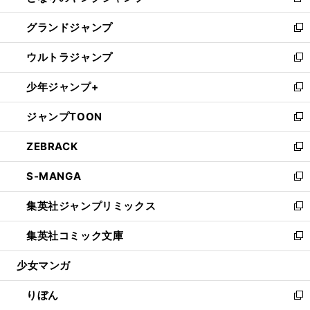
新
ウ
ン
ウ
し
グランドジャンプ
で
ド
ィ
い
新
開
ウ
ン
ウ
し
ウルトラジャンプ
く
で
ド
ィ
い
新
開
ウ
ン
ウ
し
少年ジャンプ+
く
で
ド
ィ
い
新
開
ウ
ン
ウ
し
ジャンプTOON
く
で
ド
ィ
い
新
開
ウ
ン
ウ
し
ZEBRACK
く
で
ド
ィ
い
新
開
ウ
ン
ウ
し
S-MANGA
く
で
ド
ィ
い
新
開
ウ
ン
ウ
し
集英社ジャンプリミックス
く
で
ド
ィ
い
新
開
ウ
ン
ウ
し
集英社コミック文庫
く
で
ド
ィ
い
新
開
ウ
ン
ウ
し
少女マンガ
く
で
ド
ィ
い
開
ウ
ン
ウ
りぼん
く
で
ド
ィ
新
開