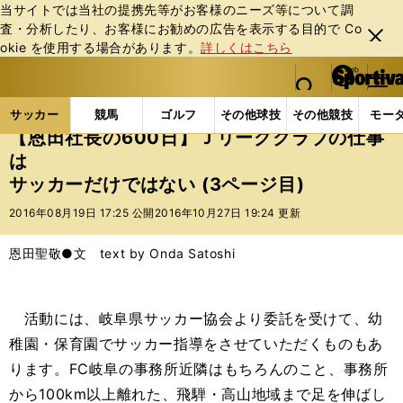
当サイトでは当社の提携先等がお客様のニーズ等について調
査・分析したり、お客様にお勧めの広告を表⽰する⽬的で Co
閉じ
okie を使⽤する場合があります。
詳しくはこちら
る
マイペ
web Sportiva (webスポルティーバ)
検索
メニュ
we
ー
サッカーの記事一覧
Jリーグ他
Jリーグ
【恩田
b
ジ
サッカー
競馬
ゴルフ
その他球技
その他競技
モー
ス
【恩田社長の600日】Ｊリーグクラブの仕事
ポ
は
ル
サッカーだけではない (3ページ目)
テ
ィ
2016年08月19日 17:25 公開
2016年10月27日 19:24 更新
ー
バ
恩田聖敬●文 text by Onda Satoshi
活動には、岐阜県サッカー協会より委託を受けて、幼
稚園・保育園でサッカー指導をさせていただくものもあ
ります。FC岐阜の事務所近隣はもちろんのこと、事務所
から100km以上離れた、飛騨・高山地域まで足を伸ばし