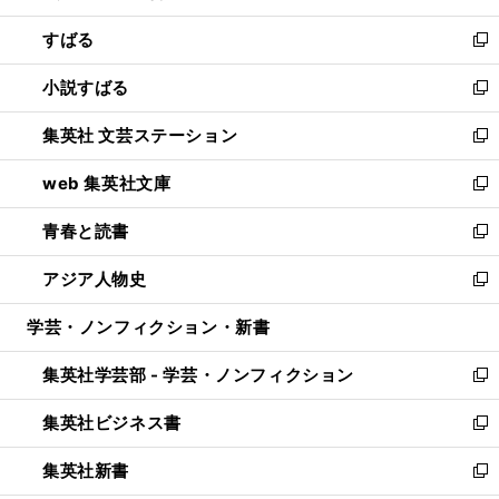
開
ウ
ン
すばる
く
で
ド
新
開
ウ
し
小説すばる
く
で
い
新
開
ウ
し
集英社 文芸ステーション
く
ィ
い
新
ン
ウ
し
web 集英社文庫
ド
ィ
い
新
ウ
ン
ウ
し
青春と読書
で
ド
ィ
い
新
開
ウ
ン
ウ
し
アジア人物史
く
で
ド
ィ
い
新
開
ウ
ン
ウ
し
学芸・ノンフィクション・新書
く
で
ド
ィ
い
開
ウ
ン
ウ
集英社学芸部 - 学芸・ノンフィクション
く
で
ド
ィ
新
開
ウ
ン
し
集英社ビジネス書
く
で
ド
い
新
開
ウ
ウ
し
集英社新書
く
で
ィ
い
新
開
ン
ウ
し