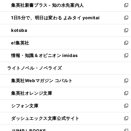
集英社新書プラス - 知の水先案内人
く
ド
ィ
い
新
ウ
ン
ウ
し
1日5分で、明日は変わる よみタイ yomitai
で
ド
ィ
い
新
開
ウ
ン
ウ
し
kotoba
く
で
ド
ィ
い
新
開
ウ
ン
ウ
し
e!集英社
く
で
ド
ィ
い
新
開
ウ
ン
ウ
し
情報・知識＆オピニオン imidas
く
で
ド
ィ
い
新
開
ウ
ン
ウ
し
ライトノベル・ノベライズ
く
で
ド
ィ
い
開
ウ
ン
ウ
集英社Webマガジン コバルト
く
で
ド
ィ
新
開
ウ
ン
し
集英社オレンジ文庫
く
で
ド
い
新
開
ウ
ウ
し
シフォン文庫
く
で
ィ
い
新
開
ン
ウ
し
ダッシュエックス文庫公式サイト
く
ド
ィ
い
新
ウ
ン
ウ
し
JUMP j-BOOKS
で