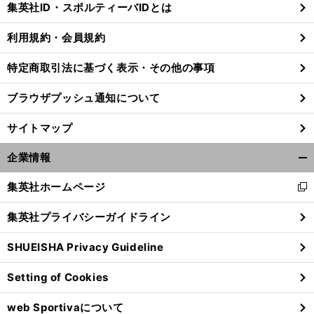
集英社ID・スポルティーバIDとは
る
利用規約・会員規約
特定商取引法に基づく表示・その他の事項
ブラウザプッシュ通知について
サイトマップ
企業情報
開
く/
集英社ホームページ
新
閉
し
じ
集英社プライバシーガイドライン
い
る
ウ
前
へ
SHUEISHA Privacy Guideline
ィ
ン
Setting of Cookies
ド
ウ
web Sportivaについて
で