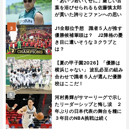
「あいつ若いくせに」厳しい言
葉を浴びせられるも佐藤慎太郎
が貫いた誇りとファンへの思い
J1全順位予想 識者５人が推す
3
優勝候補筆頭は？ J2降格の憂
き目に遭いそうな３クラブと
は？
4
【夏の甲子園2026】「優勝は
横浜じゃない」 波乱必至の組み
合わせで識者５人が選んだ優勝
校はここだ！
5
河村勇輝がサマーリーグで示し
たリーダーシップと悔し涙 ２
年ぶりの日本代表の舞台を糧に
３年目のNBA挑戦は続く