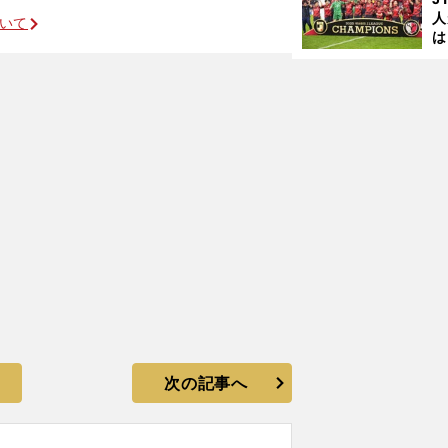
人
ついて
は
に
と
次の記事へ