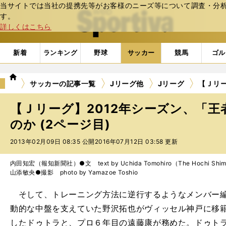
当サイトでは当社の提携先等がお客様のニーズ等について調査・分析し
web Sportiva (webスポルティーバ)
す。
詳しくはこちら
新着
ランキング
野球
サッカー
競馬
ゴル
we
サッカーの記事一覧
Jリーグ他
Jリーグ
【Ｊリ
b
ス
【Ｊリーグ】2012年シーズン、「
ポ
ル
のか (2ページ目)
テ
2013年02月09日 08:35 公開
2016年07月12日 03:58 更新
ィ
ー
バ
内田知宏（報知新聞社）●文 text by Uchida Tomohiro（The Hochi Shi
山添敏央●撮影 photo by Yamazoe Toshio
そして、トレーニング方法に逆行するようなメンバー編
動的な中盤を支えていた野沢拓也がヴィッセル神戸に移
したドゥトラと、プロ６年目の遠藤康が務めた。ドゥト