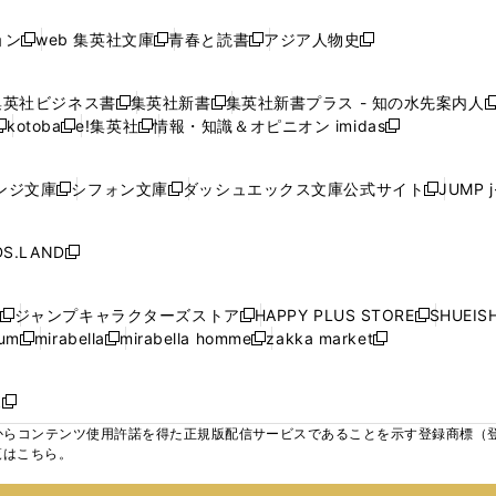
し
し
し
ン
ン
ン
ン
ン
開
開
開
開
い
い
い
ド
ド
ド
ド
ド
ョン
web 集英社文庫
青春と読書
アジア人物史
く
く
く
く
新
新
新
新
ウ
ウ
ウ
ウ
ウ
ウ
ウ
ウ
し
し
し
し
ィ
ィ
ィ
で
で
で
で
で
い
い
い
い
ン
ン
ン
集英社ビジネス書
集英社新書
集英社新書プラス - 知の水先案内人
開
開
開
開
開
新
新
新
ウ
ウ
ウ
ウ
ド
ド
ド
kotoba
e!集英社
情報・知識＆オピニオン imidas
く
く
く
く
く
新
し
新
し
新
ィ
ィ
ィ
ィ
ウ
ウ
ウ
し
し
い
し
い
し
ン
ン
ン
ン
で
で
で
い
い
ウ
い
ウ
い
ド
ド
ド
ド
ンジ文庫
シフォン文庫
ダッシュエックス文庫公式サイト
JUMP 
開
開
開
新
新
新
ウ
ウ
ィ
ウ
ィ
ウ
ウ
ウ
ウ
ウ
く
く
く
し
し
し
ィ
ィ
ン
ィ
ン
ィ
で
で
で
で
い
い
い
ン
ン
ド
ン
ド
ン
S.LAND
開
開
開
開
新
ウ
ウ
ウ
ド
ド
ウ
ド
ウ
ド
く
く
く
く
し
ィ
ィ
ィ
ウ
ウ
で
ウ
で
ウ
い
ン
ン
ン
ジャンプキャラクターズストア
HAPPY PLUS STORE
SHUEIS
で
で
開
で
開
で
新
新
新
ウ
ド
ド
ド
ium
mirabella
mirabella homme
zakka market
開
開
く
開
く
開
し
新
新
新
し
新
し
ィ
ウ
ウ
ウ
く
く
く
く
い
し
し
い
し
し
い
ン
で
で
で
ウ
い
い
ウ
い
い
ウ
ド
ボ
開
開
開
新
ィ
ウ
ウ
ィ
ウ
ウ
ィ
ウ
く
く
く
し
らコンテンツ使用許諾を得た正規版配信サービスであることを示す登録商標（登録番
ン
ィ
ィ
ン
ィ
ィ
ン
で
い
覧はこちら。
ド
ン
ン
ド
ン
ン
ド
開
ウ
ウ
ド
ド
ウ
ド
ド
ウ
く