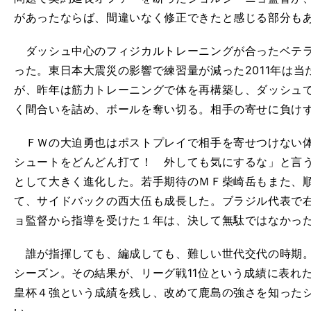
があったならば、間違いなく修正できたと感じる部分も
ダッシュ中心のフィジカルトレーニングが合ったベテラ
った。東日本大震災の影響で練習量が減った2011年は
が、昨年は筋力トレーニングで体を再構築し、ダッシュ
く間合いを詰め、ボールを奪い切る。相手の寄せに負け
ＦＷの大迫勇也はポストプレイで相手を寄せつけない体
シュートをどんどん打て！ 外しても気にするな」と言
として大きく進化した。若手期待のＭＦ柴崎岳もまた、
て、サイドバックの西大伍も成長した。ブラジル代表で
ョ監督から指導を受けた１年は、決して無駄ではなかっ
誰が指揮しても、編成しても、難しい世代交代の時期。
シーズン。その結果が、リーグ戦11位という成績に表れ
皇杯４強という成績を残し、改めて鹿島の強さを知った