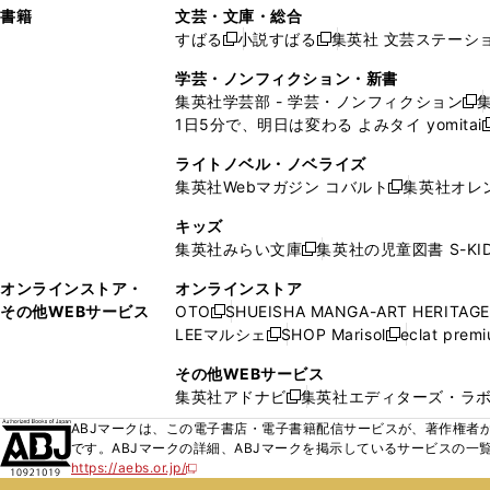
し
し
ン
ィ
ン
ン
ン
書籍
文芸・文庫・総合
開
で
開
開
い
い
ド
ン
ド
ド
ド
すばる
小説すばる
集英社 文芸ステーシ
く
開
く
く
新
新
ウ
ウ
ウ
ド
ウ
ウ
ウ
く
し
し
ィ
ィ
学芸・ノンフィクション・新書
で
ウ
で
で
で
い
い
ン
ン
集英社学芸部 - 学芸・ノンフィクション
開
で
開
開
開
新
ウ
ウ
ド
ド
1日5分で、明日は変わる よみタイ yomitai
く
開
く
く
く
し
新
ィ
ィ
ウ
ウ
く
い
ン
ン
ライトノベル・ノベライズ
で
で
ウ
ド
ド
集英社Webマガジン コバルト
集英社オレ
開
開
新
ィ
ウ
ウ
く
く
し
ン
キッズ
で
で
い
ド
集英社みらい文庫
集英社の児童図書 S-KID
開
開
新
ウ
ウ
く
く
し
ィ
オンラインストア・
オンラインストア
で
い
ン
その他WEBサービス
OTO
SHUEISHA MANGA-ART HERITAGE
開
新
ウ
ド
LEEマルシェ
SHOP Marisol
eclat prem
く
し
新
新
ィ
ウ
い
し
し
ン
その他WEBサービス
で
ウ
い
い
ド
集英社アドナビ
集英社エディターズ・ラ
開
新
ィ
ウ
ウ
ウ
く
し
ABJマークは、この電子書店・電子書籍配信サービスが、著作権者か
ン
ィ
ィ
で
い
です。ABJマークの詳細、ABJマークを掲示しているサービスの一
ド
ン
ン
開
https://aebs.or.jp/
ウ
新
ウ
ド
ド
く
し