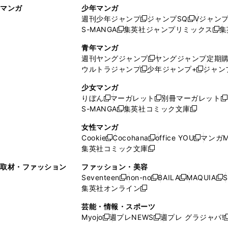
マンガ
少年マンガ
ン
ィ
週刊少年ジャンプ
ジャンプSQ
Vジャン
ド
ン
新
新
S-MANGA
集英社ジャンプリミックス
集
ウ
ド
新
し
し
新
で
ウ
し
い
い
し
青年マンガ
開
で
い
ウ
ウ
い
週刊ヤングジャンプ
ヤングジャンプ定期
新
く
開
ウ
ィ
ィ
ウ
ウルトラジャンプ
少年ジャンプ+
ジャン
新
し
新
く
ィ
ン
ン
ィ
し
い
し
ン
ド
ド
ン
少女マンガ
い
ウ
い
ド
ウ
ウ
ド
りぼん
マーガレット
別冊マーガレット
新
新
新
ウ
ィ
ウ
ウ
で
で
ウ
S-MANGA
集英社コミック文庫
し
新
し
新
ィ
ン
ィ
で
開
開
で
い
し
い
し
ン
ド
ン
女性マンガ
開
く
く
開
ウ
い
ウ
い
ド
ウ
ド
Cookie
Cocohana
office YOU
マンガM
く
く
新
新
新
ィ
ウ
ィ
ウ
ウ
で
ウ
集英社コミック文庫
し
新
し
し
ン
ィ
ン
ィ
で
開
で
い
し
い
い
ド
ン
ド
ン
取材・ファッション
ファッション・美容
開
く
開
ウ
い
ウ
ウ
ウ
ド
ウ
ド
Seventeen
non-no
BAILA
MAQUIA
S
く
く
新
新
新
新
ィ
ウ
ィ
ィ
で
ウ
で
ウ
集英社オンライン
し
新
し
し
し
ン
ィ
ン
ン
開
で
開
で
い
し
い
い
い
ド
ン
ド
ド
芸能・情報・スポーツ
く
開
く
開
ウ
い
ウ
ウ
ウ
ウ
ド
ウ
ウ
Myojo
週プレNEWS
週プレ グラジャパ!
く
く
新
新
新
ィ
ウ
ィ
ィ
ィ
で
ウ
で
で