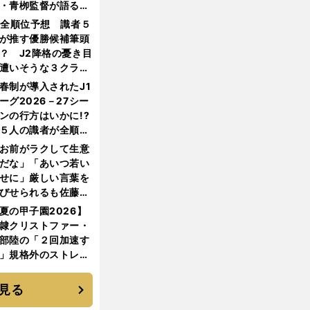
・青栁監督が語る
機動破壊」はこうし
1全順位予想 識者５
生まれた
が推す優勝候補筆頭
？ J2降格の憂き目
遭いそうな３クラブ
は？
春制が導入されたJ1
ーグ2026－27シー
ンの行方はいかに!?
５人の識者が全順位
大胆予想
お前がラクして生意
だな」「あいつ若い
せに」厳しい言葉を
びせられるも佐藤慎
郎が貫いた誇りとフ
夏の甲子園2026】
ンへの思い
隷クリストファー・
部陸の「２回加速す
」規格外のストレー
 それでもプロではな
大学進学を選ぶ理由
見る