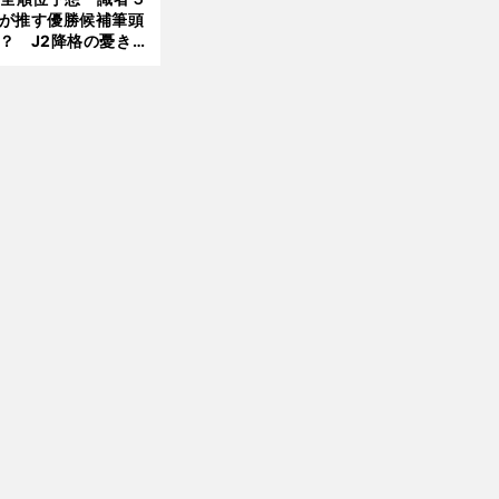
が推す優勝候補筆頭
？ J2降格の憂き目
【
Ｊ
】
、
不
」
リーグ
鹿島復活へ
セレーゾ監督に託された「
変性
遭いそうな３クラブ
は？