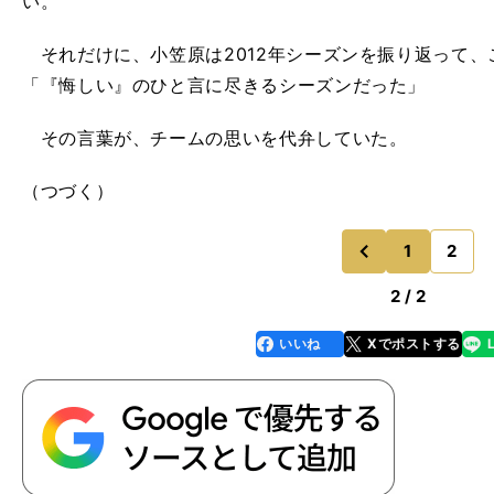
い。
それだけに、小笠原は2012年シーズンを振り返って、
「『悔しい』のひと言に尽きるシーズンだった」
その言葉が、チームの思いを代弁していた。
（つづく）
1
2
のページ
前
2 / 2
いいね
Xでポストする
line
faceboo
x
k