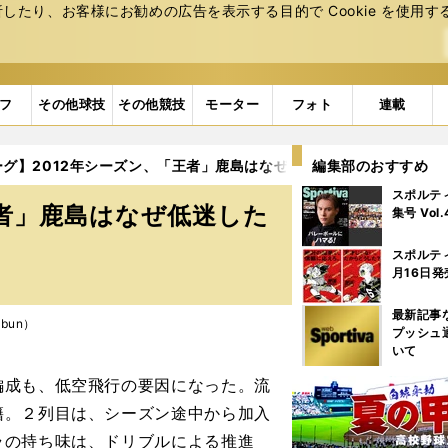
たり、お客様にお勧めの広告を表⽰する⽬的で Cookie を使⽤す
フ
その他球技
その他競技
モーター
フォト
連載
ーグ】2012年シーズン、「王者」鹿島はなぜ低迷したのか
編集部のおすすめ
2ペー
スポルテ
王者」鹿島はなぜ低迷した
集号 Vol
スポルテ
月16日発
最新記事
mbun）
プッシュ
いて
成も、低空飛行の要因になった。流
籍。２列目は、シーズン途中から加入
ラの持ち味は、ドリブルによる推進