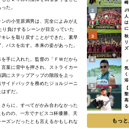
崎
あった。
「
J
2
て
人
ンの小笠原満男は、完全によみがえ
は
に
当たり負けするシーンが目立っていた
と
秋
3
でキレを取り戻すことができた。素早
リ
ず、パスを出す。本来の姿があった。
ズ
を手に入れた。監督の「ＦＷだから
4
を
「
う言葉に背中を押され、ストライカー
気
く
順調にステップアップの階段を上っ
浴
右サイドバックを務めたジョルジーニ
5
太
【
たはずだ。
ァ
聖
高
さらに、すべてがかみ合わなかった
る
ト
たものの、一方でナビスコ杯優勝、天
く
もっと
シーズンだったとも言えるかもしれな