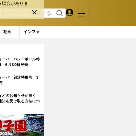
る場合がありま
マイペ
閉じ
検索
メニュ
ー
る
す
ジ
る
動画
インフォ
ジ目
ィーバ バレーボール特
.4 6月30日発売
ィーバ 部活特集号 3
売
などのお知らせが届く
通知を受け取る方法につ