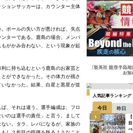
ッションサッカーは、カウンター主体
。ボールの失い方が悪ければ、失点
ウンターである。鹿島の場合、メンバ
れもがかみ合わない、という現象が起
利に持ち込むという鹿島のお家芸と
ことができなかった。その体力が残さ
ていなかった。結果、白星と黒星が並
人気記事ランキング
ば、それは違う。選手編成は、フロ
今日
昨日
ないのは選手の責任」と言う。まして
【
1
目
はない。タラ、レバになるが、家族の
べ
、もし２年目の指揮を執るようなこと