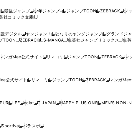
プ
最強ジャンプ
少年ジャンプ+
ジャンプTOON
ZEBRACK
ジ
新
新
新
新
新
英社コミック文庫
し
新
し
し
し
し
い
い
し
い
い
い
ウ
ウ
い
ウ
ウ
ウ
購読デジタル
ヤンジャン！
となりのヤングジャンプ
グランドジ
新
新
新
ィ
ィ
ウ
ィ
ィ
ィ
プTOON
ZEBRACK
S-MANGA
集英社ジャンプリミックス
集英
新
し
新
し
新
し
新
ン
ン
ィ
ン
ン
ン
し
い
し
い
し
い
し
ド
ド
ン
ド
ド
ド
い
ウ
い
ウ
い
ウ
い
ウ
ウ
ド
ウ
ウ
ウ
マンガMee公式サイト
リマコミ
ジャンプTOON
ZEBRACK
マン
新
新
新
新
ウ
ィ
ウ
ィ
ウ
ィ
ウ
で
で
ウ
で
で
で
し
し
し
し
し
ィ
ン
ィ
ン
ィ
ン
ィ
開
開
で
開
開
開
い
い
い
い
い
ン
ド
ン
ド
ン
ド
ン
く
く
開
く
く
く
ウ
ウ
ウ
ウ
ウ
ド
ウ
ド
ウ
ド
ウ
ド
ee公式サイト
リマコミ
ジャンプTOON
ZEBRACK
マンガMeet
く
新
新
新
新
ィ
ィ
ィ
ィ
ィ
ウ
で
ウ
で
ウ
で
ウ
し
し
し
し
ン
ン
ン
ン
ン
で
開
で
開
で
開
で
い
い
い
い
ド
ド
ド
ド
ド
開
く
開
く
開
く
開
ウ
ウ
ウ
ウ
ウ
ウ
ウ
ウ
ウ
PUR
LEE
eclat
T JAPAN
HAPPY PLUS ONE
MEN'S NON-
く
く
く
く
新
新
新
新
新
ィ
ィ
ィ
ィ
で
で
で
で
で
し
し
し
し
し
ン
ン
ン
ン
開
開
開
開
開
い
い
い
い
い
ド
ド
ド
ド
く
く
く
く
く
ウ
ウ
ウ
ウ
ウ
ウ
ウ
ウ
ウ
Sportiva
パラスポ
新
新
ィ
ィ
ィ
ィ
ィ
で
で
で
で