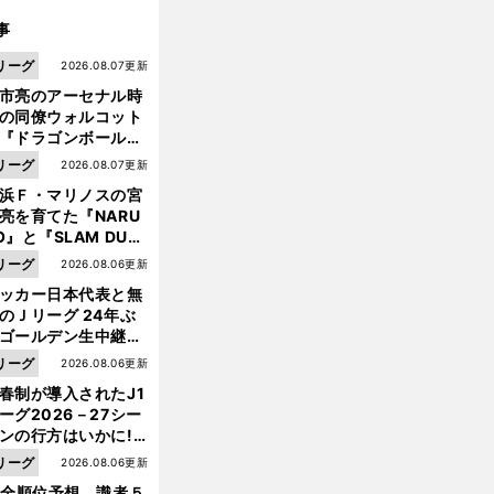
事
リーグ
2026.08.07更新
市亮のアーセナル時
の同僚ウォルコット
『ドラゴンボール』
大好き ポドルスキは
リーグ
2026.08.07更新
向小次郎に憧れてい
浜Ｆ・マリノスの宮
亮を育てた『NARU
O』と『SLAM DUN
』 中京大中京の同
リーグ
2026.08.06更新
生・木原龍一は"ジ
ッカー日本代表と無
ンプ係"だった
のＪリーグ 24年ぶ
ゴールデン生中継の
幕戦でヘタな試合は
リーグ
2026.08.06更新
せられない
春制が導入されたJ1
ーグ2026－27シー
ンの行方はいかに!?
５人の識者が全順位
リーグ
2026.08.06更新
大胆予想
1全順位予想 識者５