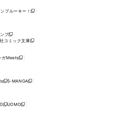
ャンプルーキー！
新
し
い
ウ
ャンプ
新
ィ
社コミック文庫
し
新
ン
い
し
ド
ウ
い
ウ
ガMeets
新
ィ
ウ
で
し
ン
ィ
開
い
ド
ン
く
ウ
ウ
ド
s
S-MANGA
新
新
ィ
で
ウ
し
し
ン
開
で
い
い
ド
く
開
ウ
ウ
ウ
NO
UOMO
く
新
新
ィ
ィ
で
し
し
ン
ン
開
い
い
ド
ド
く
ウ
ウ
ウ
ウ
ィ
ィ
で
で