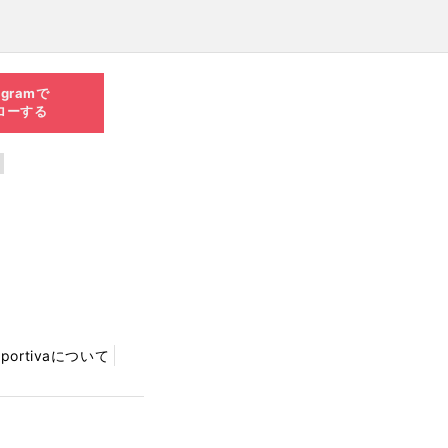
agramで
ローする
Sportivaについて