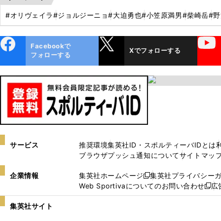
#オリヴェイラ
#ジョルジーニョ
#大迫勇也
#小笠原満男
#柴崎岳
#
ebo
X
YouTube
Facebookで
Xでフォローする
ok
フォローする
サービス
推奨環境
集英社ID・スポルティーバIDとは
ブラウザプッシュ通知について
サイトマッ
企業情報
集英社ホームページ
集英社プライバシー
新
Web Sportivaについてのお問い合わせ
広
し
新
い
し
集英社サイト
ウ
い
ィ
ウ