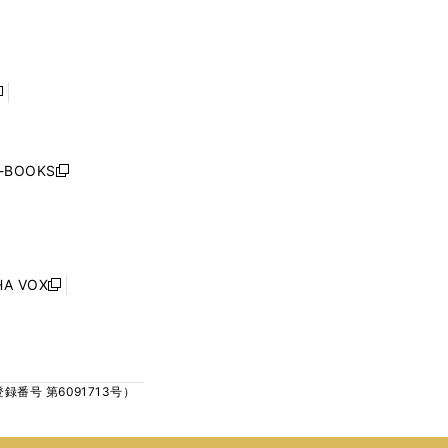
ン
ン
開
開
ド
ド
く
く
ウ
ウ
で
で
開
開
く
く
し
い
ウ
j-BOOKS
新
ィ
し
ン
い
ド
ウ
ウ
ィ
で
ン
HA VOX
開
新
ド
く
し
ウ
い
で
ウ
開
ィ
く
号 第6091713号）
ン
ド
ウ