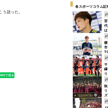
各スポーツコラム記
こう語った。
J
宮
代
は
が
J
日
横
た
市
T
へ
K
J
級
サ
ャ
縁
り
LINEで送る
開
J
見
秋
リ
ズ
J
を
J