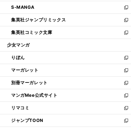
開
ウ
ン
ウ
し
S-MANGA
く
で
ド
ィ
い
新
開
ウ
ン
ウ
し
集英社ジャンプリミックス
く
で
ド
ィ
い
新
開
ウ
ン
ウ
し
集英社コミック文庫
く
で
ド
ィ
い
新
開
ウ
ン
ウ
し
少女マンガ
く
で
ド
ィ
い
開
ウ
ン
ウ
りぼん
く
で
ド
ィ
新
開
ウ
ン
し
マーガレット
く
で
ド
い
新
開
ウ
ウ
し
別冊マーガレット
く
で
ィ
い
新
開
ン
ウ
し
マンガMee公式サイト
く
ド
ィ
い
新
ウ
ン
ウ
し
リマコミ
で
ド
ィ
い
新
開
ウ
ン
ウ
し
ジャンプTOON
く
で
ド
ィ
い
新
開
ウ
ン
ウ
し