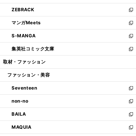
開
ウ
ン
ウ
し
ZEBRACK
く
で
ド
ィ
い
新
開
ウ
ン
ウ
し
マンガMeets
く
で
ド
ィ
い
新
開
ウ
ン
ウ
し
S-MANGA
く
で
ド
ィ
い
新
開
ウ
ン
ウ
し
集英社コミック文庫
く
で
ド
ィ
い
新
開
ウ
ン
ウ
し
取材・ファッション
く
で
ド
ィ
い
開
ウ
ン
ウ
ファッション・美容
く
で
ド
ィ
開
ウ
ン
Seventeen
く
で
ド
新
開
ウ
し
non-no
く
で
い
新
開
ウ
し
BAILA
く
ィ
い
新
ン
ウ
し
MAQUIA
ド
ィ
い
新
ウ
ン
ウ
し