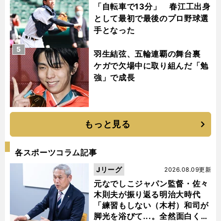
「自転車で13分」 春江工出身
として最初で最後のプロ野球選
手となった
5
羽生結弦、五輪連覇の舞台裏
ケガで欠場中に取り組んだ「勉
強」で成長
もっと見る
各スポーツコラム記事
Jリーグ
2026.08.09更新
元なでしこジャパン監督・佐々
木則夫が振り返る明治大時代
「練習もしない（木村）和司が
脚光を浴びて...。全然面白くな