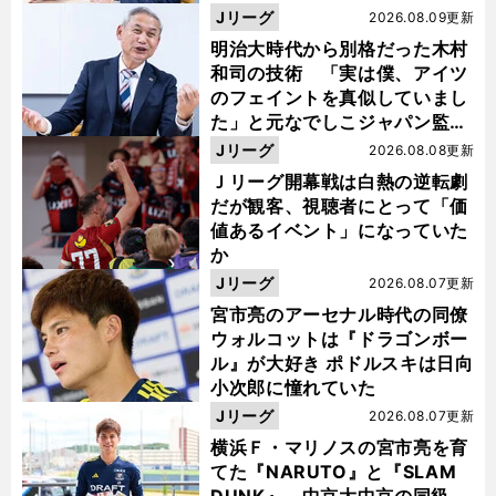
い４年間でした」
Jリーグ
2026.08.09更新
明治大時代から別格だった木村
和司の技術 「実は僕、アイツ
のフェイントを真似していまし
た」と元なでしこジャパン監
督・佐々木則夫
Jリーグ
2026.08.08更新
Ｊリーグ開幕戦は白熱の逆転劇
だが観客、視聴者にとって「価
値あるイベント」になっていた
か
Jリーグ
2026.08.07更新
宮市亮のアーセナル時代の同僚
ウォルコットは『ドラゴンボー
ル』が大好き ポドルスキは日向
小次郎に憧れていた
Jリーグ
2026.08.07更新
横浜Ｆ・マリノスの宮市亮を育
てた『NARUTO』と『SLAM
DUNK』 中京大中京の同級