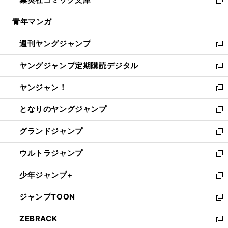
で
ド
ィ
い
新
開
ウ
ン
ウ
し
青年マンガ
く
で
ド
ィ
い
開
ウ
ン
ウ
週刊ヤングジャンプ
く
で
ド
ィ
新
開
ウ
ン
し
ヤングジャンプ定期購読デジタル
く
で
ド
い
新
開
ウ
ウ
し
ヤンジャン！
く
で
ィ
い
新
開
ン
ウ
し
となりのヤングジャンプ
く
ド
ィ
い
新
ウ
ン
ウ
し
グランドジャンプ
で
ド
ィ
い
新
開
ウ
ン
ウ
し
ウルトラジャンプ
く
で
ド
ィ
い
新
開
ウ
ン
ウ
し
少年ジャンプ+
く
で
ド
ィ
い
新
開
ウ
ン
ウ
し
ジャンプTOON
く
で
ド
ィ
い
新
開
ウ
ン
ウ
し
ZEBRACK
く
で
ド
ィ
い
新