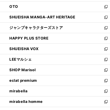
ウ
ン
OTO
で
ド
新
開
ウ
し
SHUEISHA MANGA-ART HERITAGE
く
で
い
新
開
ウ
し
ジャンプキャラクターズストア
く
ィ
い
新
ン
ウ
し
HAPPY PLUS STORE
ド
ィ
い
新
ウ
ン
ウ
し
SHUEISHA VOX
で
ド
ィ
い
新
開
ウ
ン
ウ
し
LEEマルシェ
く
で
ド
ィ
い
新
開
ウ
ン
ウ
し
SHOP Marisol
く
で
ド
ィ
い
新
開
ウ
ン
ウ
し
eclat premium
く
で
ド
ィ
い
新
開
ウ
ン
ウ
し
mirabella
く
で
ド
ィ
い
新
開
ウ
ン
ウ
し
mirabella homme
く
で
ド
ィ
い
新
開
ウ
ン
ウ
し