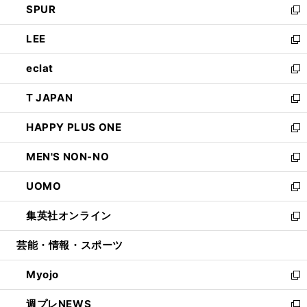
SPUR
で
ド
ィ
い
新
開
ウ
ン
ウ
し
LEE
く
で
ド
ィ
い
新
開
ウ
ン
ウ
し
eclat
く
で
ド
ィ
い
新
開
ウ
ン
ウ
し
T JAPAN
く
で
ド
ィ
い
新
開
ウ
ン
ウ
し
HAPPY PLUS ONE
く
で
ド
ィ
い
新
開
ウ
ン
ウ
し
MEN'S NON-NO
く
で
ド
ィ
い
新
開
ウ
ン
ウ
し
UOMO
く
で
ド
ィ
い
新
開
ウ
ン
ウ
し
集英社オンライン
く
で
ド
ィ
い
新
開
ウ
ン
ウ
し
芸能・情報・スポーツ
く
で
ド
ィ
い
開
ウ
ン
ウ
Myojo
く
で
ド
ィ
新
開
ウ
ン
し
週プレNEWS
く
で
ド
い