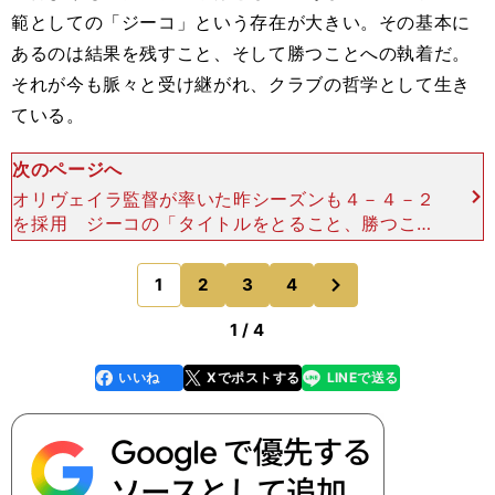
範としての「ジーコ」という存在が大きい。その基本に
あるのは結果を残すこと、そして勝つことへの執着だ。
それが今も脈々と受け継がれ、クラブの哲学として生き
ている。
次のページへ
オリヴェイラ監督が率いた昨シーズンも４－４－２
を採用 ジーコの「タイトルをとること、勝つこと
への執着心」がよく表われていたのが、ヴェルディ
川崎（現東京）と鹿島が対戦した1993年のチャン
次
1
2
3
4
のページへ
ピオンシップ
1 / 4
いいね
Xでポストする
LINEで送る
line
faceboo
x
k