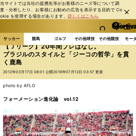
当サイトでは当社の提携先等がお客様のニーズ等について調
査・分析したり、お客様にお勧めの広告を表⽰する⽬的で Co
閉じ
okie を使⽤する場合があります。
詳しくはこちら
る
マイペ
web Sportiva (webスポルティーバ)
検索
メニュ
we
ー
サッカーの記事一覧
Jリーグ他
福田正博
【Ｊリ
b
ジ
サッカー
競馬
ゴルフ
その他球技
その他競技
モー
ス
【Ｊリーグ】20年間ブレはなし。
ポ
ブラジルのスタイルと「ジーコの哲学」を貫
ル
く鹿島
テ
ィ
2012年03月17日 08:01 公開
2016年07月12日 03:57 更新
ー
バ
photo by AFLO
フォーメーション進化論 vol.12