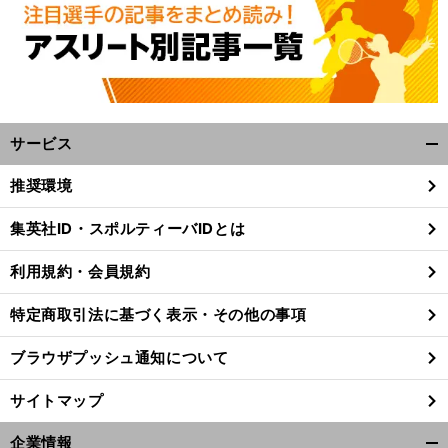
サービス
開
く/
推奨環境
閉
】
。
じ
前
集英社ID・スポルティーバIDとは
へ
る
利用規約・会員規約
特定商取引法に基づく表示・その他の事項
ブラウザプッシュ通知について
サイトマップ
企業情報