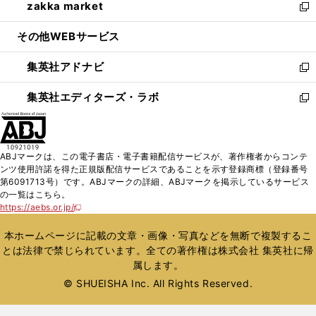
zakka market
く
で
ド
ィ
い
新
開
ウ
ン
ウ
し
その他WEBサービス
く
で
ド
ィ
い
開
ウ
ン
ウ
集英社アドナビ
く
で
ド
ィ
新
開
ウ
ン
し
集英社エディターズ・ラボ
く
で
ド
い
新
開
ウ
ウ
し
く
で
ィ
い
開
ン
ウ
ABJマークは、この電子書店・電子書籍配信サービスが、著作権者からコンテ
く
ド
ィ
ンツ使用許諾を得た正規版配信サービスであることを示す登録商標（登録番号
ウ
ン
第6091713号）です。ABJマークの詳細、ABJマークを掲示しているサービス
で
ド
の一覧はこちら。
開
ウ
https://aebs.or.jp/
新
く
で
し
い
開
本ホームページに記載の文章・画像・写真などを無断で複製するこ
ウ
く
とは法律で禁じられています。全ての著作権は株式会社 集英社に帰
ィ
属します。
ン
ド
© SHUEISHA Inc. All Rights Reserved.
ウ
で
開