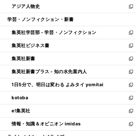
ウ
ン
ウ
し
アジア人物史
く
で
ド
ィ
い
新
開
ウ
ン
ウ
し
学芸・ノンフィクション・新書
く
で
ド
ィ
い
開
ウ
ン
ウ
集英社学芸部 - 学芸・ノンフィクション
く
で
ド
ィ
新
開
ウ
ン
し
集英社ビジネス書
く
で
ド
い
新
開
ウ
ウ
し
集英社新書
く
で
ィ
い
新
開
ン
ウ
し
集英社新書プラス - 知の水先案内人
く
ド
ィ
い
新
ウ
ン
ウ
し
1日5分で、明日は変わる よみタイ yomitai
で
ド
ィ
い
新
開
ウ
ン
ウ
し
kotoba
く
で
ド
ィ
い
新
開
ウ
ン
ウ
し
e!集英社
く
で
ド
ィ
い
新
開
ウ
ン
ウ
し
情報・知識＆オピニオン imidas
く
で
ド
ィ
い
新
開
ウ
ン
ウ
し