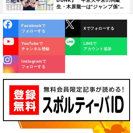
生・木原龍一は"ジャンプ係"だ
った
cebo
X
Facebookで
Xでフォローする
ok
フォローする
uTube
LINE
YouTubeで
LINEで
チャンネル登録
アカウント追加
stagra
Instagramで
m
フォローする