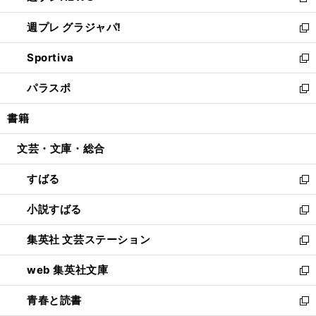
新
開
ウ
ウ
し
週プレ グラジャパ!
く
で
ィ
い
新
開
ン
ウ
し
Sportiva
く
ド
ィ
い
新
ウ
ン
ウ
し
パラスポ
で
ド
ィ
い
新
開
ウ
ン
ウ
し
書籍
く
で
ド
ィ
い
開
ウ
ン
ウ
文芸・文庫・総合
く
で
ド
ィ
開
ウ
ン
すばる
く
で
ド
新
開
ウ
し
小説すばる
く
で
い
新
開
ウ
し
集英社 文芸ステーション
く
ィ
い
新
ン
ウ
し
web 集英社文庫
ド
ィ
い
新
ウ
ン
ウ
し
青春と読書
で
ド
ィ
い
新
開