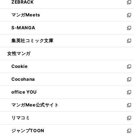
ZEBRACK
く
で
ド
ィ
い
新
開
ウ
ン
ウ
し
マンガMeets
く
で
ド
ィ
い
新
開
ウ
ン
ウ
し
S-MANGA
く
で
ド
ィ
い
新
開
ウ
ン
ウ
し
集英社コミック文庫
く
で
ド
ィ
い
新
開
ウ
ン
ウ
し
女性マンガ
く
で
ド
ィ
い
開
ウ
ン
ウ
Cookie
く
で
ド
ィ
新
開
ウ
ン
し
Cocohana
く
で
ド
い
新
開
ウ
ウ
し
office YOU
く
で
ィ
い
新
開
ン
ウ
し
マンガMee公式サイト
く
ド
ィ
い
新
ウ
ン
ウ
し
リマコミ
で
ド
ィ
い
新
開
ウ
ン
ウ
し
ジャンプTOON
く
で
ド
ィ
い
新