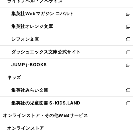
ライトノベル・ノベライズ
く
で
ド
ィ
い
開
ウ
ン
ウ
集英社Webマガジン コバルト
く
で
ド
ィ
新
開
ウ
ン
し
集英社オレンジ文庫
く
で
ド
い
新
開
ウ
ウ
し
シフォン文庫
く
で
ィ
い
新
開
ン
ウ
し
ダッシュエックス文庫公式サイト
く
ド
ィ
い
新
ウ
ン
ウ
し
JUMP j-BOOKS
で
ド
ィ
い
新
開
ウ
ン
ウ
し
キッズ
く
で
ド
ィ
い
開
ウ
ン
ウ
集英社みらい文庫
く
で
ド
ィ
新
開
ウ
ン
し
集英社の児童図書 S-KIDS.LAND
く
で
ド
い
新
開
ウ
ウ
し
オンラインストア・
その他WEBサービス
く
で
ィ
い
開
ン
ウ
オンラインストア
く
ド
ィ