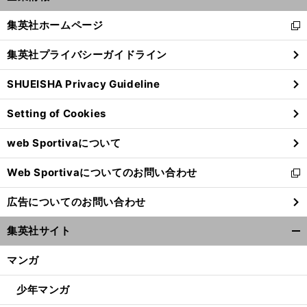
開
く/
集英社ホームページ
新
閉
し
じ
集英社プライバシーガイドライン
い
る
ウ
SHUEISHA Privacy Guideline
ィ
ン
Setting of Cookies
ド
ウ
web Sportivaについて
で
開
Web Sportivaについてのお問い合わせ
く
新
し
広告についてのお問い合わせ
い
ウ
集英社サイト
ィ
開
ン
く/
マンガ
ド
閉
ウ
じ
少年マンガ
で
る
開