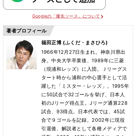
Googleの「優先ソース」について
著者プロフィール
福田正博 (ふくだ・まさひろ)
1966年12月27日生まれ。神奈川県出
身。中央大学卒業後、1989年に三菱
（現浦和レッズ）に入団。Ｊリーグス
タート時から浦和の中心選手として活
躍した「ミスター・レッズ」。1995年
に50試合で32ゴールを挙げ、日本人
初のJリーグ得点王。Jリーグ通算228
試合、93得点。日本代表では、45試
合で９ゴールを記録。2002年に現役
引退後、解説者として各種メディアで