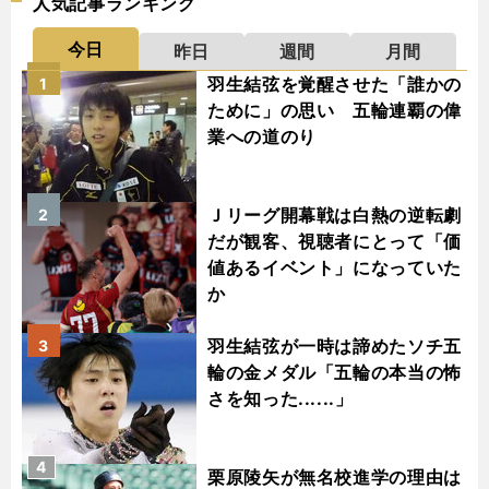
人気記事ランキング
今日
昨日
週間
月間
羽生結弦を覚醒させた「誰かの
1
ために」の思い 五輪連覇の偉
業への道のり
Ｊリーグ開幕戦は白熱の逆転劇
2
だが観客、視聴者にとって「価
値あるイベント」になっていた
か
羽生結弦が一時は諦めたソチ五
3
輪の金メダル「五輪の本当の怖
さを知った......」
4
栗原陵矢が無名校進学の理由は