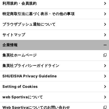
利用規約・会員規約
特定商取引法に基づく表示・その他の事項
ブラウザプッシュ通知について
サイトマップ
企業情報
開
く/
集英社ホームページ
新
閉
し
じ
集英社プライバシーガイドライン
い
る
ウ
SHUEISHA Privacy Guideline
ィ
ン
Setting of Cookies
ド
ウ
web Sportivaについて
で
開
Web Sportivaについてのお問い合わせ
く
新