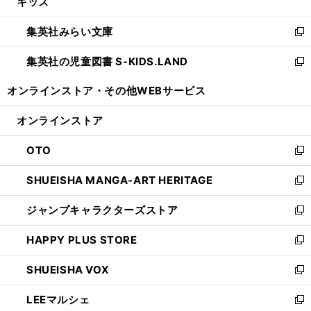
キッズ
く
で
ド
ィ
い
開
ウ
ン
ウ
集英社みらい文庫
く
で
ド
ィ
新
開
ウ
ン
し
集英社の児童図書 S-KIDS.LAND
く
で
ド
い
新
開
ウ
ウ
し
オンラインストア・
その他WEBサービス
く
で
ィ
い
開
ン
ウ
オンラインストア
く
ド
ィ
ウ
ン
OTO
で
ド
新
開
ウ
し
SHUEISHA MANGA-ART HERITAGE
く
で
い
新
開
ウ
し
ジャンプキャラクターズストア
く
ィ
い
新
ン
ウ
し
HAPPY PLUS STORE
ド
ィ
い
新
ウ
ン
ウ
し
SHUEISHA VOX
で
ド
ィ
い
新
開
ウ
ン
ウ
し
LEEマルシェ
く
で
ド
ィ
い
新