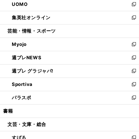
UOMO
く
で
ド
ィ
い
新
開
ウ
ン
ウ
し
集英社オンライン
く
で
ド
ィ
い
新
開
ウ
ン
ウ
し
芸能・情報・スポーツ
く
で
ド
ィ
い
開
ウ
ン
ウ
Myojo
く
で
ド
ィ
新
開
ウ
ン
し
週プレNEWS
く
で
ド
い
新
開
ウ
ウ
し
週プレ グラジャパ!
く
で
ィ
い
新
開
ン
ウ
し
Sportiva
く
ド
ィ
い
新
ウ
ン
ウ
し
パラスポ
で
ド
ィ
い
新
開
ウ
ン
ウ
し
書籍
く
で
ド
ィ
い
開
ウ
ン
ウ
文芸・文庫・総合
く
で
ド
ィ
開
ウ
ン
すばる
く
で
ド
新