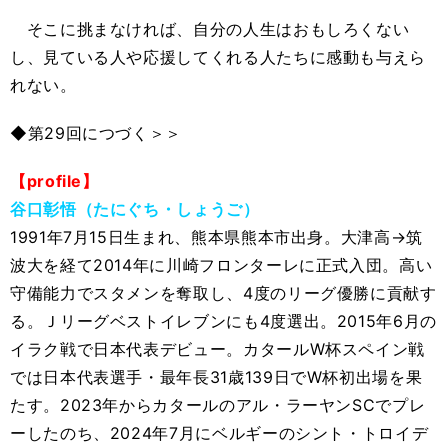
そこに挑まなければ、自分の人生はおもしろくない
し、見ている人や応援してくれる人たちに感動も与えら
れない。
◆第29回につづく＞＞
【profile】
谷口彰悟（たにぐち・しょうご）
1991年7月15日生まれ、熊本県熊本市出身。大津高→筑
波大を経て2014年に川崎フロンターレに正式入団。高い
守備能力でスタメンを奪取し、4度のリーグ優勝に貢献す
る。Ｊリーグベストイレブンにも4度選出。2015年6月の
イラク戦で日本代表デビュー。カタールW杯スペイン戦
では日本代表選手・最年長31歳139日でW杯初出場を果
たす。2023年からカタールのアル・ラーヤンSCでプレ
ーしたのち、2024年7月にベルギーのシント・トロイデ