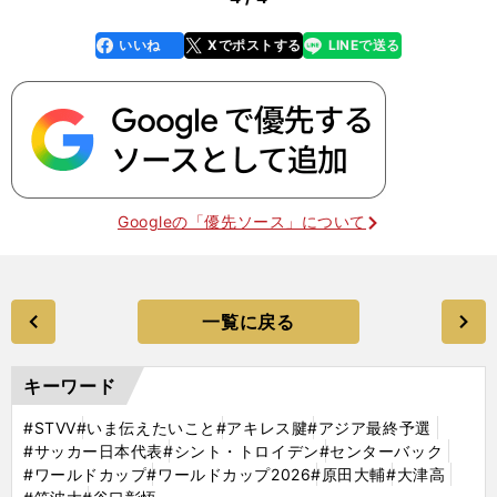
いいね
Xでポストする
LINEで送る
line
faceboo
x
k
Googleの「優先ソース」について
一覧に戻る
キーワード
#STVV
#いま伝えたいこと
#アキレス腱
#アジア最終予選
#サッカー日本代表
#シント・トロイデン
#センターバック
#ワールドカップ
#ワールドカップ2026
#原田大輔
#大津高