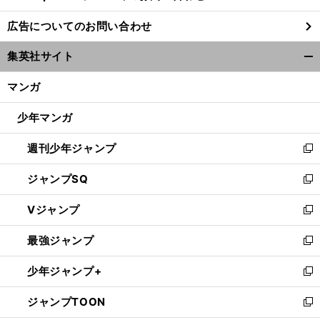
し
広告についてのお問い合わせ
い
ウ
集英社サイト
ィ
開
ン
く/
マンガ
ド
閉
ウ
じ
少年マンガ
で
る
開
週刊少年ジャンプ
く
新
し
ジャンプSQ
い
新
ウ
し
Vジャンプ
ィ
い
新
ン
ウ
し
最強ジャンプ
ド
ィ
い
新
ウ
ン
ウ
し
少年ジャンプ+
で
ド
ィ
い
新
開
ウ
ン
ウ
し
ジャンプTOON
く
で
ド
ィ
い
新
開
ウ
ン
ウ
し