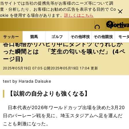
当サイトでは当社の提携先等がお客様のニーズ等について調
査・分析したり、お客様にお勧めの広告を表⽰する⽬的で Co
閉じ
okie を使⽤する場合があります。
詳しくはこちら
る
マイペ
web Sportiva (webスポルティーバ)
検索
メニュ
we
ー
サッカーの記事一覧
サッカー代表
日本代表
谷
b
ジ
サッカー
競馬
ゴルフ
その他球技
その他競技
モー
ス
谷口彰悟がリハビリ中にダントツでうれしか
ポ
った瞬間とは 「芝生の匂いを嗅いだ」 (4ペ
ル
ージ目)
テ
ィ
2025年05月19日 07:05 公開
2025年05月19日 17:04 更新
ー
バ
text by Harada Daisuke
【以前の自分よりも強くなる】
日本代表が2026年ワールドカップ出場を決めた3月20
日のバーレーン戦を見に、埼玉スタジアムへ足を運んだ
ことも刺激になった。