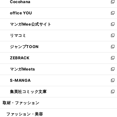
Cocohana
く
で
ド
い
新
開
ウ
ウ
し
office YOU
く
で
ィ
い
新
開
ン
ウ
し
マンガMee公式サイト
く
ド
ィ
い
新
ウ
ン
ウ
し
リマコミ
で
ド
ィ
い
新
開
ウ
ン
ウ
し
ジャンプTOON
く
で
ド
ィ
い
新
開
ウ
ン
ウ
し
ZEBRACK
く
で
ド
ィ
い
新
開
ウ
ン
ウ
し
マンガMeets
く
で
ド
ィ
い
新
開
ウ
ン
ウ
し
S-MANGA
く
で
ド
ィ
い
新
開
ウ
ン
ウ
し
集英社コミック文庫
く
で
ド
ィ
い
新
開
ウ
ン
ウ
し
取材・ファッション
く
で
ド
ィ
い
開
ウ
ン
ウ
ファッション・美容
く
で
ド
ィ