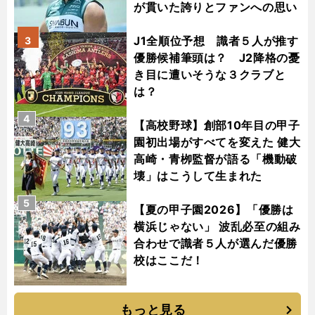
が貫いた誇りとファンへの思い
J1全順位予想 識者５人が推す
3
優勝候補筆頭は？ J2降格の憂
き目に遭いそうな３クラブと
は？
4
【高校野球】創部10年目の甲子
園初出場がすべてを変えた 健大
高崎・青栁監督が語る「機動破
壊」はこうして生まれた
5
【夏の甲子園2026】「優勝は
横浜じゃない」 波乱必至の組み
合わせで識者５人が選んだ優勝
校はここだ！
もっと見る