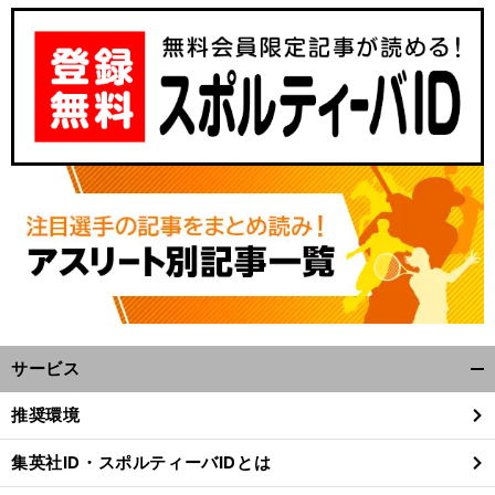
サ
・
野
」
ッカー日本代表の９月のメキシコ戦はオークランド
コロシアムで開催「
球場でサッカー
の歴史
サービス
開
く/
推奨環境
閉
じ
集英社ID・スポルティーバIDとは
る