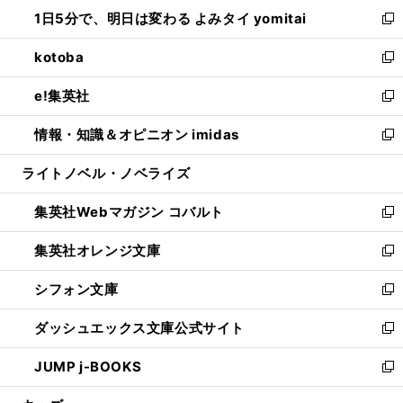
ン
ウ
し
1日5分で、明日は変わる よみタイ yomitai
で
ド
ィ
い
新
開
ウ
ン
ウ
し
kotoba
く
で
ド
ィ
い
新
開
ウ
ン
ウ
し
e!集英社
く
で
ド
ィ
い
新
開
ウ
ン
ウ
し
情報・知識＆オピニオン imidas
く
で
ド
ィ
い
新
開
ウ
ン
ウ
し
ライトノベル・ノベライズ
く
で
ド
ィ
い
開
ウ
ン
ウ
集英社Webマガジン コバルト
く
で
ド
ィ
新
開
ウ
ン
し
集英社オレンジ文庫
く
で
ド
い
新
開
ウ
ウ
し
シフォン文庫
く
で
ィ
い
新
開
ン
ウ
し
ダッシュエックス文庫公式サイト
く
ド
ィ
い
新
ウ
ン
ウ
し
JUMP j-BOOKS
で
ド
ィ
い
新
開
ウ
ン
ウ
し