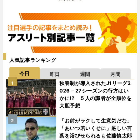
人気記事ランキング
今日
昨日
週間
月間
秋春制が導入されたJ1リーグ2
1
026－27シーズンの行方はい
かに!? ５人の識者が全順位を
大胆予想
「お前がラクして生意気だな」
2
「あいつ若いくせに」厳しい言
葉を浴びせられるも佐藤慎太郎