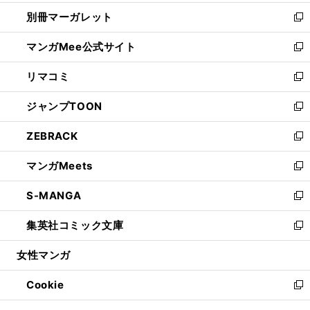
開
ウ
ウ
し
別冊マーガレット
く
で
ィ
い
新
開
ン
ウ
し
マンガMee公式サイト
く
ド
ィ
い
新
ウ
ン
ウ
し
リマコミ
で
ド
ィ
い
新
開
ウ
ン
ウ
し
ジャンプTOON
く
で
ド
ィ
い
新
開
ウ
ン
ウ
し
ZEBRACK
く
で
ド
ィ
い
新
開
ウ
ン
ウ
し
マンガMeets
く
で
ド
ィ
い
新
開
ウ
ン
ウ
し
S-MANGA
く
で
ド
ィ
い
新
開
ウ
ン
ウ
し
集英社コミック文庫
く
で
ド
ィ
い
新
開
ウ
ン
ウ
し
女性マンガ
く
で
ド
ィ
い
開
ウ
ン
ウ
Cookie
く
で
ド
ィ
新
開
ウ
ン
し