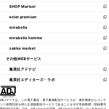
開
ウ
ン
ウ
し
SHOP Marisol
く
で
ド
ィ
い
新
開
ウ
ン
ウ
し
eclat premium
く
で
ド
ィ
い
新
開
ウ
ン
ウ
し
mirabella
く
で
ド
ィ
い
新
開
ウ
ン
ウ
し
mirabella homme
く
で
ド
ィ
い
新
開
ウ
ン
ウ
し
zakka market
く
で
ド
ィ
い
新
開
ウ
ン
ウ
し
その他WEBサービス
く
で
ド
ィ
い
開
ウ
ン
ウ
集英社アドナビ
く
で
ド
ィ
新
開
ウ
ン
し
集英社エディターズ・ラボ
く
で
ド
い
新
開
ウ
ウ
し
く
で
ィ
い
開
ン
ウ
ABJマークは、この電子書店・電子書籍配信サービスが、著作権者からコンテ
く
ド
ィ
ンツ使用許諾を得た正規版配信サービスであることを示す登録商標（登録番号
ウ
ン
第6091713号）です。ABJマークの詳細、ABJマークを掲示しているサービス