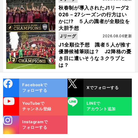
秋春制が導入されたJ1リーグ2
026－27シーズンの行方はい
かに!? ５人の識者が全順位を
大胆予想
Jリーグ
2026.08.06更新
J1全順位予想 識者５人が推す
優勝候補筆頭は？ J2降格の憂
き目に遭いそうな３クラブと
は？
cebo
X
Facebookで
Xでフォローする
ok
フォローする
uTube
LINE
YouTubeで
LINEで
チャンネル登録
アカウント追加
stagra
Instagramで
m
フォローする