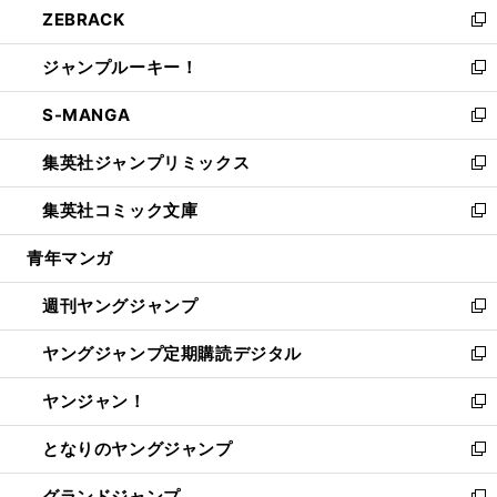
ZEBRACK
く
で
ド
ィ
い
新
開
ウ
ン
ウ
し
ジャンプルーキー！
く
で
ド
ィ
い
新
開
ウ
ン
ウ
し
S-MANGA
く
で
ド
ィ
い
新
開
ウ
ン
ウ
し
集英社ジャンプリミックス
く
で
ド
ィ
い
新
開
ウ
ン
ウ
し
集英社コミック文庫
く
で
ド
ィ
い
新
開
ウ
ン
ウ
し
青年マンガ
く
で
ド
ィ
い
開
ウ
ン
ウ
週刊ヤングジャンプ
く
で
ド
ィ
新
開
ウ
ン
し
ヤングジャンプ定期購読デジタル
く
で
ド
い
新
開
ウ
ウ
し
ヤンジャン！
く
で
ィ
い
新
開
ン
ウ
し
となりのヤングジャンプ
く
ド
ィ
い
新
ウ
ン
ウ
し
グランドジャンプ
で