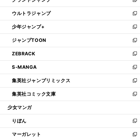
ド
ィ
い
新
開
ウ
ン
ウ
し
ウルトラジャンプ
く
で
ド
ィ
い
新
開
ウ
ン
ウ
し
少年ジャンプ+
く
で
ド
ィ
い
新
開
ウ
ン
ウ
し
ジャンプTOON
く
で
ド
ィ
い
新
開
ウ
ン
ウ
し
ZEBRACK
く
で
ド
ィ
い
新
開
ウ
ン
ウ
し
S-MANGA
く
で
ド
ィ
い
新
開
ウ
ン
ウ
し
集英社ジャンプリミックス
く
で
ド
ィ
い
新
開
ウ
ン
ウ
し
集英社コミック文庫
く
で
ド
ィ
い
新
開
ウ
ン
ウ
し
少女マンガ
く
で
ド
ィ
い
開
ウ
ン
ウ
りぼん
く
で
ド
ィ
新
開
ウ
ン
し
マーガレット
く
で
ド
い
新