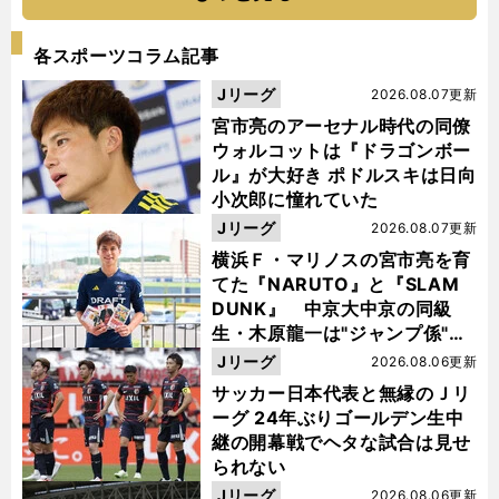
各スポーツコラム記事
Jリーグ
2026.08.07更新
宮市亮のアーセナル時代の同僚
ウォルコットは『ドラゴンボー
ル』が大好き ポドルスキは日向
小次郎に憧れていた
Jリーグ
2026.08.07更新
横浜Ｆ・マリノスの宮市亮を育
てた『NARUTO』と『SLAM
DUNK』 中京大中京の同級
生・木原龍一は"ジャンプ係"だ
った
Jリーグ
2026.08.06更新
サッカー日本代表と無縁のＪリ
ーグ 24年ぶりゴールデン生中
継の開幕戦でヘタな試合は見せ
られない
Jリーグ
2026.08.06更新