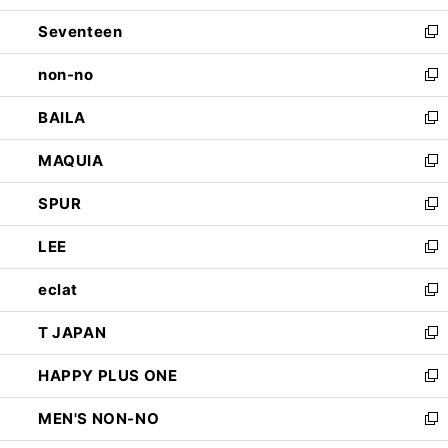
開
ウ
ン
Seventeen
く
で
ド
新
開
ウ
し
non-no
く
で
い
新
開
ウ
し
BAILA
く
ィ
い
新
ン
ウ
し
MAQUIA
ド
ィ
い
新
ウ
ン
ウ
し
SPUR
で
ド
ィ
い
新
開
ウ
ン
ウ
し
LEE
く
で
ド
ィ
い
新
開
ウ
ン
ウ
し
eclat
く
で
ド
ィ
い
新
開
ウ
ン
ウ
し
T JAPAN
く
で
ド
ィ
い
新
開
ウ
ン
ウ
し
HAPPY PLUS ONE
く
で
ド
ィ
い
新
開
ウ
ン
ウ
し
MEN'S NON-NO
く
で
ド
ィ
い
新
開
ウ
ン
ウ
し