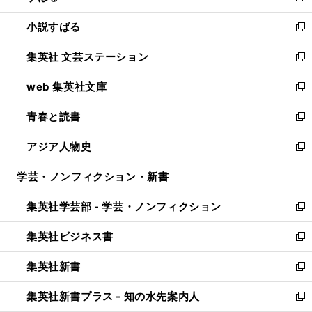
開
ウ
し
小説すばる
く
で
い
新
開
ウ
し
集英社 文芸ステーション
く
ィ
い
新
ン
ウ
し
web 集英社文庫
ド
ィ
い
新
ウ
ン
ウ
し
青春と読書
で
ド
ィ
い
新
開
ウ
ン
ウ
し
アジア人物史
く
で
ド
ィ
い
新
開
ウ
ン
ウ
し
学芸・ノンフィクション・新書
く
で
ド
ィ
い
開
ウ
ン
ウ
集英社学芸部 - 学芸・ノンフィクション
く
で
ド
ィ
新
開
ウ
ン
し
集英社ビジネス書
く
で
ド
い
新
開
ウ
ウ
し
集英社新書
く
で
ィ
い
新
開
ン
ウ
し
集英社新書プラス - 知の水先案内人
く
ド
ィ
い
新
ウ