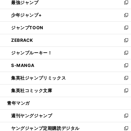
最強ジャンプ
ド
ィ
い
新
ウ
ン
ウ
し
少年ジャンプ+
で
ド
ィ
い
新
開
ウ
ン
ウ
し
ジャンプTOON
く
で
ド
ィ
い
新
開
ウ
ン
ウ
し
ZEBRACK
く
で
ド
ィ
い
新
開
ウ
ン
ウ
し
ジャンプルーキー！
く
で
ド
ィ
い
新
開
ウ
ン
ウ
し
S-MANGA
く
で
ド
ィ
い
新
開
ウ
ン
ウ
し
集英社ジャンプリミックス
く
で
ド
ィ
い
新
開
ウ
ン
ウ
し
集英社コミック文庫
く
で
ド
ィ
い
新
開
ウ
ン
ウ
し
青年マンガ
く
で
ド
ィ
い
開
ウ
ン
ウ
週刊ヤングジャンプ
く
で
ド
ィ
新
開
ウ
ン
し
ヤングジャンプ定期購読デジタル
く
で
ド
い
新