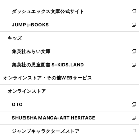
開
ン
ウ
し
ダッシュエックス文庫公式サイト
く
ド
ィ
い
新
ウ
ン
ウ
し
JUMP j-BOOKS
で
ド
ィ
い
新
開
ウ
ン
ウ
し
キッズ
く
で
ド
ィ
い
開
ウ
ン
ウ
集英社みらい文庫
く
で
ド
ィ
新
開
ウ
ン
し
集英社の児童図書 S-KIDS.LAND
く
で
ド
い
新
開
ウ
ウ
し
オンラインストア・
その他WEBサービス
く
で
ィ
い
開
ン
ウ
オンラインストア
く
ド
ィ
ウ
ン
OTO
で
ド
新
開
ウ
し
SHUEISHA MANGA-ART HERITAGE
く
で
い
新
開
ウ
し
ジャンプキャラクターズストア
く
ィ
い
新
ン
ウ
し