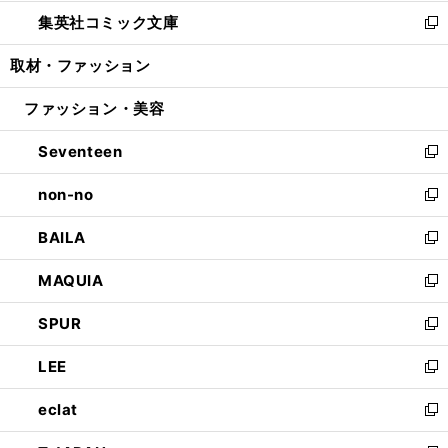
開
ウ
ン
ウ
し
集英社コミック文庫
く
で
ド
ィ
い
新
開
ウ
ン
ウ
し
取材・ファッション
く
で
ド
ィ
い
開
ウ
ン
ウ
ファッション・美容
く
で
ド
ィ
開
ウ
ン
Seventeen
く
で
ド
新
開
ウ
し
non-no
く
で
い
新
開
ウ
し
BAILA
く
ィ
い
新
ン
ウ
し
MAQUIA
ド
ィ
い
新
ウ
ン
ウ
し
SPUR
で
ド
ィ
い
新
開
ウ
ン
ウ
し
LEE
く
で
ド
ィ
い
新
開
ウ
ン
ウ
し
eclat
く
で
ド
ィ
い
新
開
ウ
ン
ウ
し