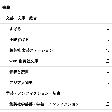
開
ウ
ン
ウ
し
書籍
く
で
ド
ィ
い
開
ウ
ン
ウ
文芸・文庫・総合
く
で
ド
ィ
開
ウ
ン
すばる
く
で
ド
新
開
ウ
し
小説すばる
く
で
い
新
開
ウ
し
集英社 文芸ステーション
く
ィ
い
新
ン
ウ
し
web 集英社文庫
ド
ィ
い
新
ウ
ン
ウ
し
青春と読書
で
ド
ィ
い
新
開
ウ
ン
ウ
し
アジア人物史
く
で
ド
ィ
い
新
開
ウ
ン
ウ
し
学芸・ノンフィクション・新書
く
で
ド
ィ
い
開
ウ
ン
ウ
集英社学芸部 - 学芸・ノンフィクション
く
で
ド
ィ
新
開
ウ
ン
し