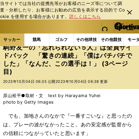
当サイトでは当社の提携先等がお客様のニーズ等について調
査・分析したり、お客様にお勧めの広告を表⽰する⽬的で Co
閉じ
okie を使⽤する場合があります。
詳しくはこちら
る
マイペ
web Sportiva (webスポルティーバ)
検索
メニュ
we
ー
サッカーの記事一覧
サッカー代表
日本代表
駒
b
ジ
サッカー
競馬
ゴルフ
その他球技
その他競技
モー
ス
駒野友一の「忘れられない５人」は全員サイ
ポ
ドバック 「驚きの連続」「僕はバチバチで
ル
した」「なんだ、この選手は！」 (3ページ
テ
ィ
目)
ー
2023年10月04日 06:35 公開
2023年10月04日 06:38 更新
バ
原山裕平●取材・文 text by Harayama Yuhei
photo by Getty Images
でも、加地さんのなかで『一番すごいな』と思ったの
は、プレーの波がなかったこと。あの安定感が監督から
の信頼につながっていたと思います」