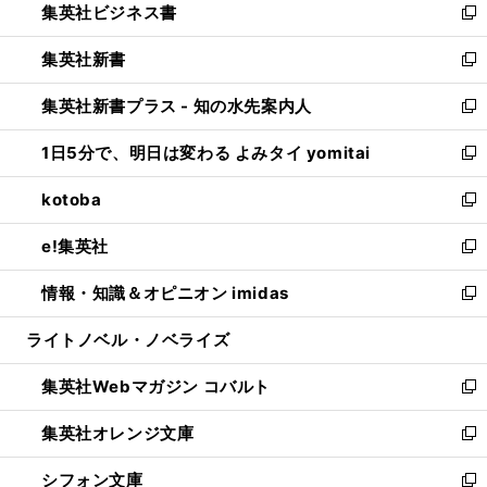
集英社ビジネス書
く
で
ド
い
新
開
ウ
ウ
し
集英社新書
く
で
ィ
い
新
開
ン
ウ
し
集英社新書プラス - 知の水先案内人
く
ド
ィ
い
新
ウ
ン
ウ
し
1日5分で、明日は変わる よみタイ yomitai
で
ド
ィ
い
新
開
ウ
ン
ウ
し
kotoba
く
で
ド
ィ
い
新
開
ウ
ン
ウ
し
e!集英社
く
で
ド
ィ
い
新
開
ウ
ン
ウ
し
情報・知識＆オピニオン imidas
く
で
ド
ィ
い
新
開
ウ
ン
ウ
し
ライトノベル・ノベライズ
く
で
ド
ィ
い
開
ウ
ン
ウ
集英社Webマガジン コバルト
く
で
ド
ィ
新
開
ウ
ン
し
集英社オレンジ文庫
く
で
ド
い
新
開
ウ
ウ
し
シフォン文庫
く
で
ィ
い
新