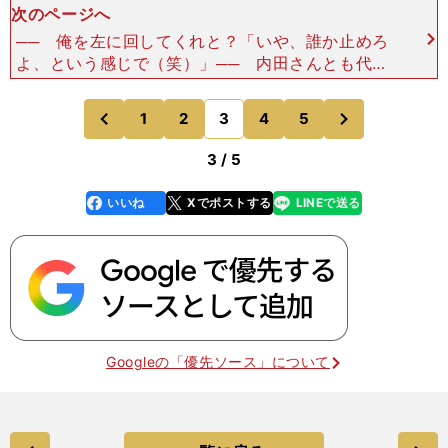
次のページへ
── 俺を左に回してくれと？「いや、誰か止めろ
よ、という感じで（笑）」── 内田さんとも代表
でチームメイトでしたが、どういうところにすごみ
を感じましたか。「ボールの持ち方もよかったし、
次
1
2
3
4
5
のページへ
のページへ
なにより上
前
3 / 5
いいね
Xでポストする
LINEで送る
line
faceboo
x
k
Googleの「優先ソース」について