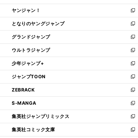
開
ウ
ウ
し
ヤンジャン！
く
で
ィ
い
新
開
ン
ウ
し
となりのヤングジャンプ
く
ド
ィ
い
新
ウ
ン
ウ
し
グランドジャンプ
で
ド
ィ
い
新
開
ウ
ン
ウ
し
ウルトラジャンプ
く
で
ド
ィ
い
新
開
ウ
ン
ウ
し
少年ジャンプ+
く
で
ド
ィ
い
新
開
ウ
ン
ウ
し
ジャンプTOON
く
で
ド
ィ
い
新
開
ウ
ン
ウ
し
ZEBRACK
く
で
ド
ィ
い
新
開
ウ
ン
ウ
し
S-MANGA
く
で
ド
ィ
い
新
開
ウ
ン
ウ
し
集英社ジャンプリミックス
く
で
ド
ィ
い
新
開
ウ
ン
ウ
し
集英社コミック文庫
く
で
ド
ィ
い
新
開
ウ
ン
ウ
し