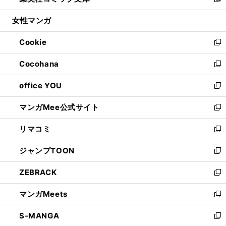
い
新
開
ウ
ン
ウ
し
女性マンガ
く
で
ド
ィ
い
開
ウ
ン
ウ
Cookie
く
で
ド
ィ
新
開
ウ
ン
し
Cocohana
く
で
ド
い
新
開
ウ
ウ
し
office YOU
く
で
ィ
い
新
開
ン
ウ
し
マンガMee公式サイト
く
ド
ィ
い
新
ウ
ン
ウ
し
リマコミ
で
ド
ィ
い
新
開
ウ
ン
ウ
し
ジャンプTOON
く
で
ド
ィ
い
新
開
ウ
ン
ウ
し
ZEBRACK
く
で
ド
ィ
い
新
開
ウ
ン
ウ
し
マンガMeets
く
で
ド
ィ
い
新
開
ウ
ン
ウ
し
S-MANGA
く
で
ド
ィ
い
新