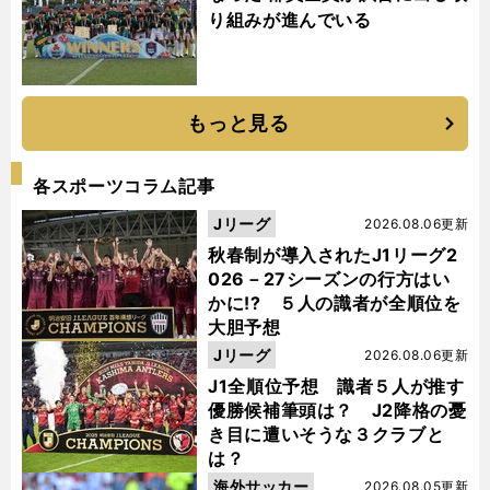
り組みが進んでいる
もっと見る
各スポーツコラム記事
Jリーグ
2026.08.06更新
秋春制が導入されたJ1リーグ2
026－27シーズンの行方はい
かに!? ５人の識者が全順位を
大胆予想
Jリーグ
2026.08.06更新
J1全順位予想 識者５人が推す
優勝候補筆頭は？ J2降格の憂
き目に遭いそうな３クラブと
は？
海外サッカー
2026.08.05更新