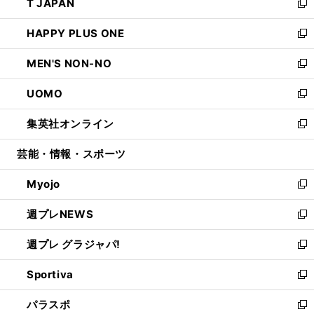
T JAPAN
く
で
ド
ィ
い
新
開
ウ
ン
ウ
し
HAPPY PLUS ONE
く
で
ド
ィ
い
新
開
ウ
ン
ウ
し
MEN'S NON-NO
く
で
ド
ィ
い
新
開
ウ
ン
ウ
し
UOMO
く
で
ド
ィ
い
新
開
ウ
ン
ウ
し
集英社オンライン
く
で
ド
ィ
い
新
開
ウ
ン
ウ
し
芸能・情報・スポーツ
く
で
ド
ィ
い
開
ウ
ン
ウ
Myojo
く
で
ド
ィ
新
開
ウ
ン
し
週プレNEWS
く
で
ド
い
新
開
ウ
ウ
し
週プレ グラジャパ!
く
で
ィ
い
新
開
ン
ウ
し
Sportiva
く
ド
ィ
い
新
ウ
ン
ウ
し
パラスポ
で
ド
ィ
い
新