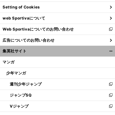
ン
Setting of Cookies
ド
ウ
web Sportivaについて
で
開
Web Sportivaについてのお問い合わせ
く
新
し
広告についてのお問い合わせ
い
ウ
集英社サイト
ィ
開
ン
く/
マンガ
ド
閉
ウ
じ
少年マンガ
で
る
開
週刊少年ジャンプ
く
新
し
ジャンプSQ
い
新
ウ
し
Vジャンプ
ィ
い
新
ン
ウ
し