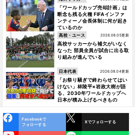
「ワールドカップ売却計画」は
断念も残る火種 FIFAインファ
ンティーノ会長体制に何が起き
ているのか
高校・ユース
2026.08.05更新
高校サッカーから補欠がいなく
なった 部員全員が試合に出る取
り組みが進んでいる
日本代表
2026.08.04更新
「お祭り騒ぎで終わらせてはい
けない」林陵平×岩政大樹が語
る、2030年ワールドカップへ
日本が積み上げるべきもの
cebo
X
Facebookで
Xでフォローする
ok
フォローする
uTube
LINE