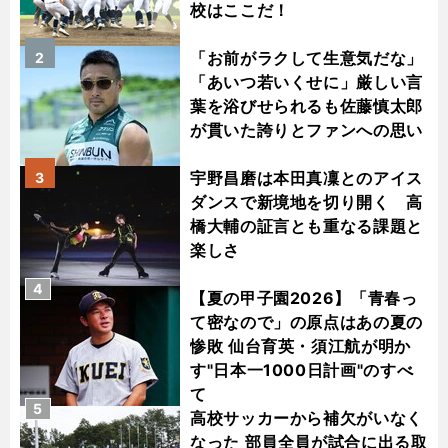
校はここだ！
「お前がラクして生意気だな」
2
「あいつ若いくせに」厳しい言
葉を浴びせられるも佐藤慎太郎
が貫いた誇りとファンへの思い
宇野昌磨は本田真凜とのアイス
3
ダンスで新境地を切り開く 高
橋大輔の証言とも重なる課題と
楽しさ
4
【夏の甲子園2026】「青春っ
て密なので」の原点はあの夏の
惨敗 仙台育英・須江航が明か
す"日本一1000日計画"のすべ
て
5
高校サッカーから補欠がいなく
なった 部員全員が試合に出る取