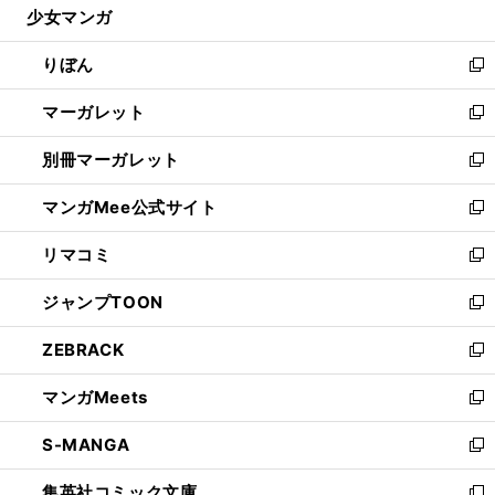
少女マンガ
く
で
ド
ィ
い
開
ウ
ン
ウ
りぼん
く
で
ド
ィ
新
開
ウ
ン
し
マーガレット
く
で
ド
い
新
開
ウ
ウ
し
別冊マーガレット
く
で
ィ
い
新
開
ン
ウ
し
マンガMee公式サイト
く
ド
ィ
い
新
ウ
ン
ウ
し
リマコミ
で
ド
ィ
い
新
開
ウ
ン
ウ
し
ジャンプTOON
く
で
ド
ィ
い
新
開
ウ
ン
ウ
し
ZEBRACK
く
で
ド
ィ
い
新
開
ウ
ン
ウ
し
マンガMeets
く
で
ド
ィ
い
新
開
ウ
ン
ウ
し
S-MANGA
く
で
ド
ィ
い
新
開
ウ
ン
ウ
し
集英社コミック文庫
く
で
ド
ィ