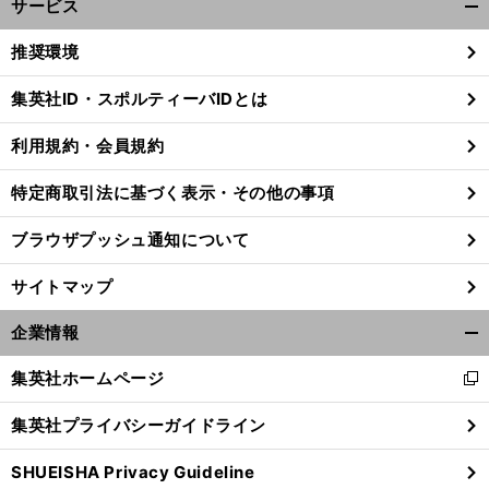
サービス
開
く/
推奨環境
閉
じ
集英社ID・スポルティーバIDとは
る
利用規約・会員規約
前
へ
特定商取引法に基づく表示・その他の事項
ブラウザプッシュ通知について
サイトマップ
企業情報
開
く/
集英社ホームページ
新
閉
し
じ
集英社プライバシーガイドライン
い
る
ウ
SHUEISHA Privacy Guideline
ィ