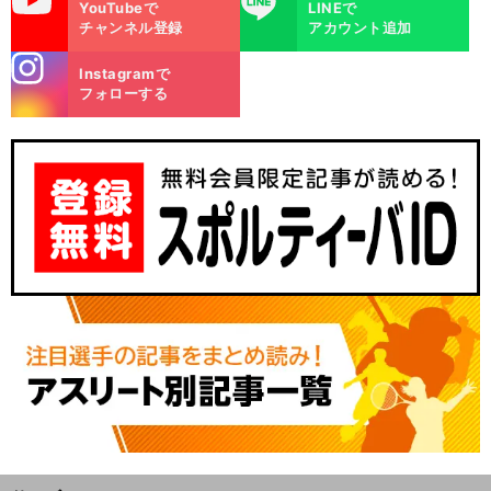
YouTubeで
LINEで
チャンネル登録
アカウント追加
stagra
Instagramで
m
フォローする