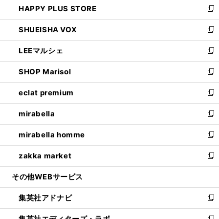
HAPPY PLUS STORE
ド
ィ
い
新
ウ
ン
ウ
し
SHUEISHA VOX
で
ド
ィ
い
新
開
ウ
ン
ウ
し
LEEマルシェ
く
で
ド
ィ
い
新
開
ウ
ン
ウ
し
SHOP Marisol
く
で
ド
ィ
い
新
開
ウ
ン
ウ
し
eclat premium
く
で
ド
ィ
い
新
開
ウ
ン
ウ
し
mirabella
く
で
ド
ィ
い
新
開
ウ
ン
ウ
し
mirabella homme
く
で
ド
ィ
い
新
開
ウ
ン
ウ
し
zakka market
く
で
ド
ィ
い
新
開
ウ
ン
ウ
し
その他WEBサービス
く
で
ド
ィ
い
開
ウ
ン
ウ
集英社アドナビ
く
で
ド
ィ
新
開
ウ
ン
し
集英社エディターズ・ラボ
く
で