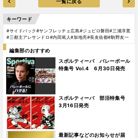
一覧に戻る
キーワード
#サイドバック
#サンフレッチェ広島
#ジュビロ磐田
#三浦淳寛
#三都主アレサンドロ
#内田篤人
#加地亮
#長友佑都
#駒野友一
編集部のおすすめ
スポルティーバ バレーボール
特集号 Vol.4 6月30日発売
スポルティーバ 部活特集号
3月16日発売
最新記事などのお知らせが届