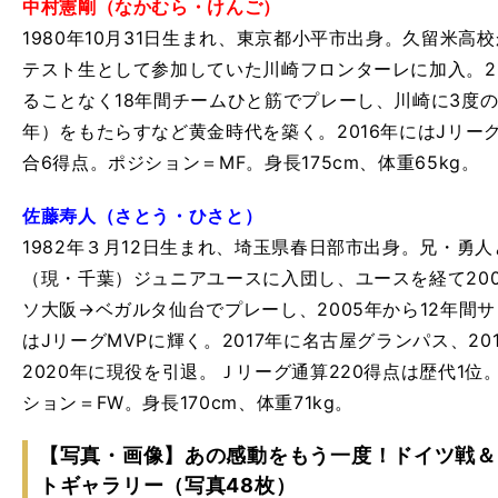
中村憲剛（なかむら・けんご）
1980年10月31日生まれ、東京都小平市出身。久留米高
テスト生として参加していた川崎フロンターレに加入。2
ることなく18年間チームひと筋でプレーし、川崎に3度のJ1優
年）をもたらすなど黄金時代を築く。2016年にはJリー
合6得点。ポジション＝MF。身長175cm、体重65kg。
佐藤寿人（さとう・ひさと）
1982年３月12日生まれ、埼玉県春日部市出身。兄・勇
（現・千葉）ジュニアユースに入団し、ユースを経て20
ソ大阪→ベガルタ仙台でプレーし、2005年から12年間サ
はJリーグMVPに輝く。2017年に名古屋グランパス、2
2020年に現役を引退。Ｊリーグ通算220得点は歴代1位
ション＝FW。身長170cm、体重71kg。
【写真・画像】あの感動をもう一度！ドイツ戦＆
トギャラリー（写真48枚）