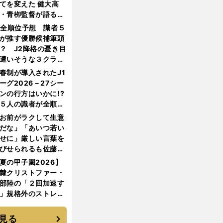
てを変えた 健大高
・青栁監督が語る
機動破壊」はこうし
1全順位予想 識者５
生まれた
が推す優勝候補筆頭
？ J2降格の憂き目
遭いそうな３クラブ
は？
春制が導入されたJ1
ーグ2026－27シー
ンの行方はいかに!?
５人の識者が全順位
大胆予想
お前がラクして生意
だな」「あいつ若い
せに」厳しい言葉を
びせられるも佐藤慎
郎が貫いた誇りとフ
夏の甲子園2026】
ンへの思い
隷クリストファー・
部陸の「２回加速す
」規格外のストレー
 それでもプロではな
大学進学を選ぶ理由
見る