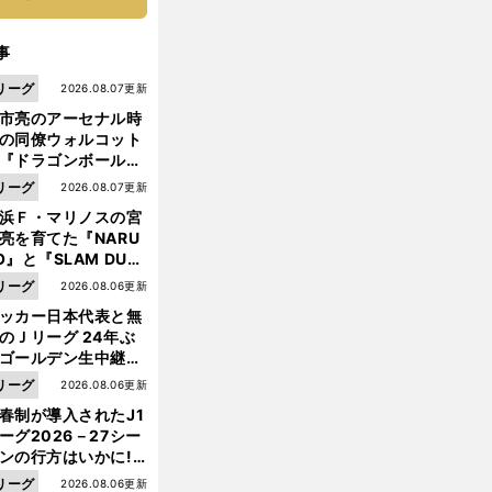
事
リーグ
2026.08.07更新
市亮のアーセナル時
の同僚ウォルコット
『ドラゴンボール』
大好き ポドルスキは
リーグ
2026.08.07更新
向小次郎に憧れてい
浜Ｆ・マリノスの宮
亮を育てた『NARU
O』と『SLAM DUN
』 中京大中京の同
リーグ
2026.08.06更新
生・木原龍一は"ジ
ッカー日本代表と無
ンプ係"だった
のＪリーグ 24年ぶ
ゴールデン生中継の
幕戦でヘタな試合は
リーグ
2026.08.06更新
せられない
春制が導入されたJ1
ーグ2026－27シー
ンの行方はいかに!?
５人の識者が全順位
リーグ
2026.08.06更新