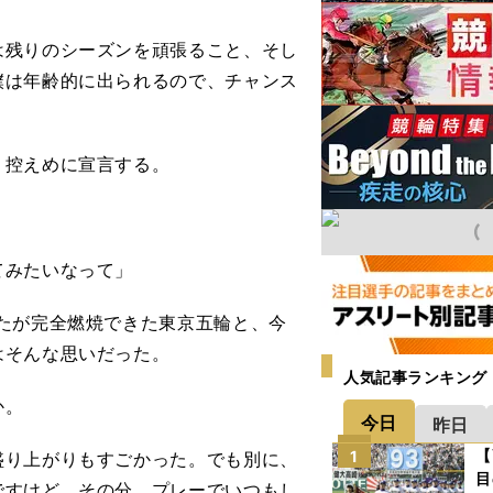
は残りのシーズンを頑張ること、そし
僕は年齢的に出られるので、チャンス
、控えめに宣言する。
てみたいなって」
たが完全燃焼できた東京五輪と、今
はそんな思いだった。
人気記事ランキング
か。
今日
昨日
【
1
盛り上がりもすごかった。でも別に、
目
ですけど。その分、プレーでいつもし