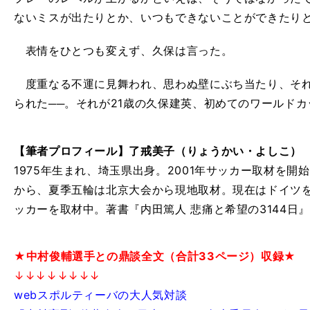
ないミスが出たりとか、いつもできないことができたり
表情をひとつも変えず、久保は言った。
度重なる不運に見舞われ、思わぬ壁にぶち当たり、それ
られた──。それが21歳の久保建英、初めてのワールド
【筆者プロフィール】了戒美子（りょうかい・よしこ）
1975年生まれ、埼玉県出身。2001年サッカー取材を
から、夏季五輪は北京大会から現地取材。現在はドイツ
ッカーを取材中。著書『内田篤人 悲痛と希望の3144日
★中村俊輔選手との鼎談全文（合計33ページ）収録★
↓↓↓↓↓↓↓↓
webスポルティーバの大人気対談