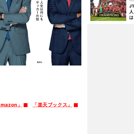
を
J
人
は
に
と
mazon」
「楽天ブックス」