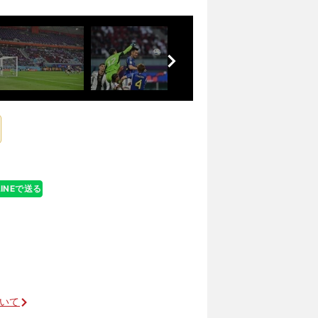
前
へ
LINEで送る
ついて