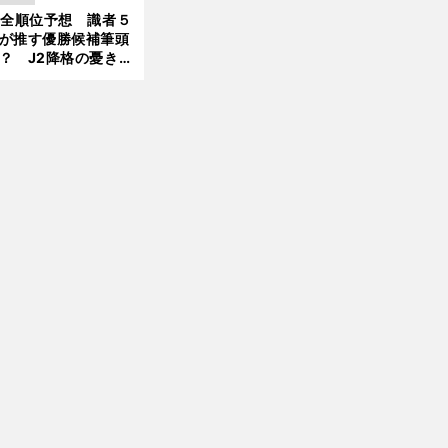
大胆予想
1全順位予想 識者５
が推す優勝候補筆頭
？ J2降格の憂き目
遭いそうな３クラブ
は？
サ
。