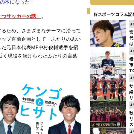
冊の本になった！
各スポーツコラム記
立つサッカーの話」
。
J
るため、さまざまなテーマに沿って
宮
代
カップ直前企画として「ふたりの思い
は
た元日本代表MF中村俊輔選手を招
が
J
日
近く現役を続けられたふたりの言葉
横
た
市
T
K
J
級
サ
ャ
縁
り
開
J
見
秋
リ
ズ
J