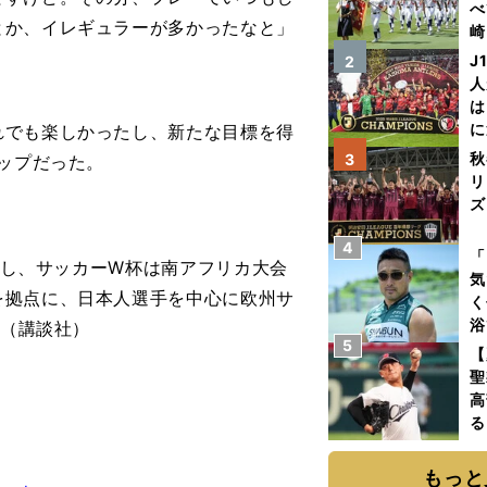
べ
とか、イレギュラーが多かったなと」
崎
「
J
2
て
人
は
に
でも楽しかったし、新たな目標を得
と
秋
3
カップだった。
リ
ズ
4
を
「
開始し、サッカーW杯は南アフリカ大会
気
を拠点に、日本人選手を中心に欧州サ
く
浴
』（講談社）
5
太
【
ァ
聖
高
る
ト
く
もっと