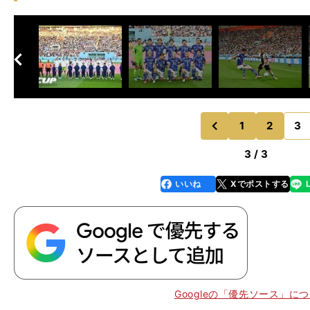
へ
次
1
2
3
のページへ
前
3 / 3
いいね
Xでポストする
line
faceboo
x
k
Googleの「優先ソース」に