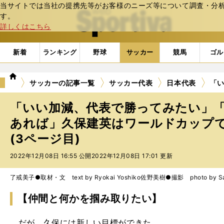
当サイトでは当社の提携先等がお客様のニーズ等について調査・分析し
web Sportiva (webスポルティーバ)
す。
詳しくはこちら
新着
ランキング
野球
サッカー
競馬
ゴル
we
サッカーの記事一覧
サッカー代表
日本代表
「
b
ス
「いい加減、代表で勝ってみたい」
ポ
ル
あれば」久保建英はワールドカップ
テ
(3ページ目)
ィ
ー
2022年12月08日 16:55 公開
2022年12月08日 17:01 更新
バ
了戒美子●取材・文 text by Ryokai Yoshiko
佐野美樹●撮影 photo by San
【仲間と何かを掴み取りたい】
だが、久保には新しい目標ができた。