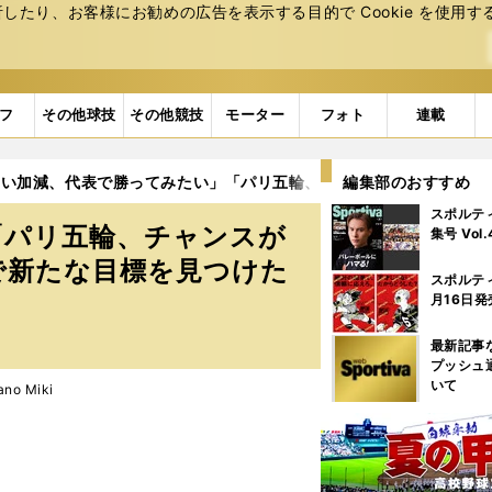
たり、お客様にお勧めの広告を表⽰する⽬的で Cookie を使⽤す
フ
その他球技
その他競技
モーター
フォト
連載
いい加減、代表で勝ってみたい」「パリ五輪、チャンスがあれば」久
編集部のおすすめ
スポルテ
「パリ五輪、チャンスが
集号 Vol
で新たな目標を見つけた
スポルテ
月16日発
最新記事
プッシュ
いて
o Miki