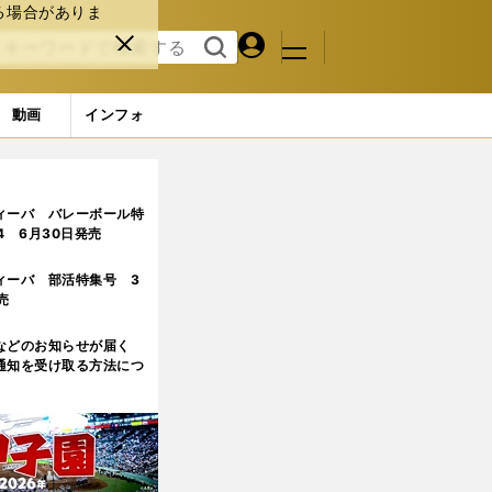
る場合がありま
マイペ
閉じ
検索
メニュ
ー
る
す
ジ
る
動画
インフォ
保建英はワールドカップで新たな目標を見つけた
3ページ目
ィーバ バレーボール特
.4 6月30日発売
ィーバ 部活特集号 3
売
などのお知らせが届く
通知を受け取る方法につ