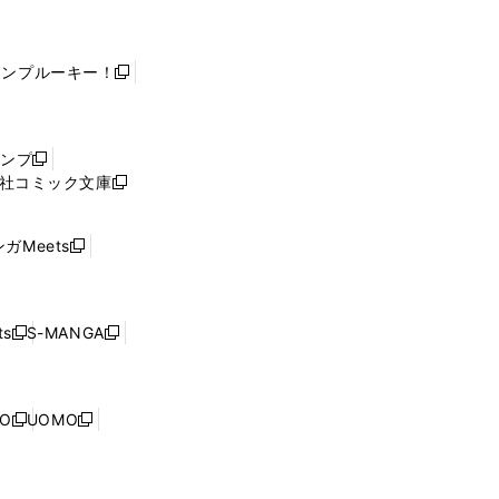
ャンプルーキー！
新
し
い
ウ
ャンプ
新
ィ
社コミック文庫
し
新
ン
い
し
ド
ウ
い
ウ
ガMeets
新
ィ
ウ
で
し
ン
ィ
開
い
ド
ン
く
ウ
ウ
ド
s
S-MANGA
新
新
ィ
で
ウ
し
し
ン
開
で
い
い
ド
く
開
ウ
ウ
ウ
NO
UOMO
く
新
新
ィ
ィ
で
し
し
ン
ン
開
い
い
ド
ド
く
ウ
ウ