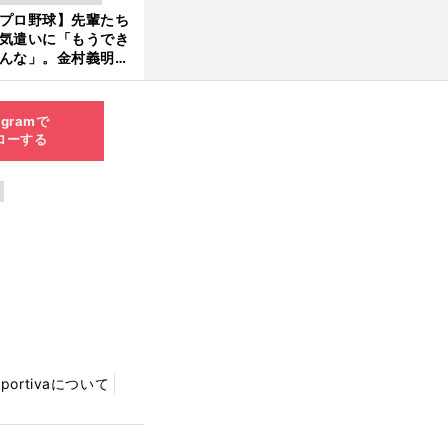
新
プロ野球】先輩たち
6.0
気遣いに「もうでき
8.0
んな」。金村義明＆
6更
塚光二が明かす引退
新
ピソード！
agramで
ローする
Sportivaについて