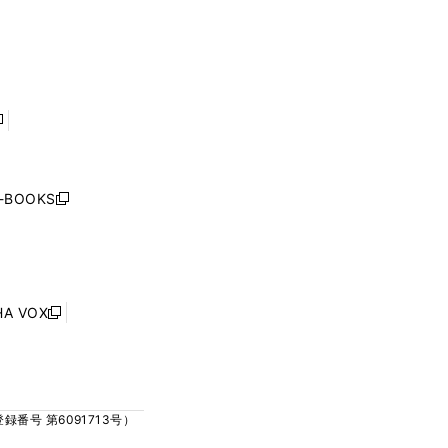
ウ
ウ
ィ
ィ
で
で
ン
ン
開
開
ド
ド
く
く
ウ
ウ
で
で
開
開
く
く
し
い
ウ
j-BOOKS
新
ィ
し
ン
い
ド
ウ
ウ
ィ
で
ン
HA VOX
開
新
ド
く
し
ウ
い
で
ウ
開
ィ
く
号 第6091713号）
ン
ド