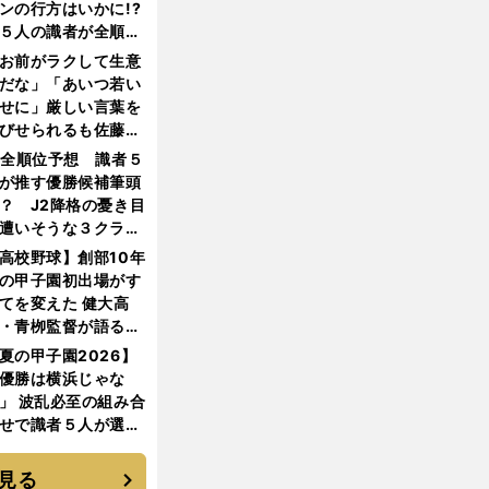
ンの行方はいかに!?
５人の識者が全順位
大胆予想
お前がラクして生意
だな」「あいつ若い
せに」厳しい言葉を
びせられるも佐藤慎
郎が貫いた誇りとフ
1全順位予想 識者５
ンへの思い
が推す優勝候補筆頭
？ J2降格の憂き目
遭いそうな３クラブ
は？
高校野球】創部10年
の甲子園初出場がす
てを変えた 健大高
・青栁監督が語る
機動破壊」はこうし
夏の甲子園2026】
生まれた
優勝は横浜じゃな
」 波乱必至の組み合
せで識者５人が選ん
優勝校はここだ！
見る