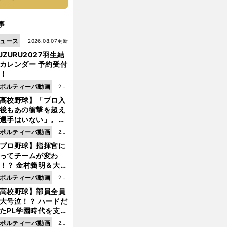
事
ュース
2026.08.07更新
UZURU2027羽生結
カレンダー 予約受付
！
ポルティーバ動画
202
高校野球】「プロ入
6.0
後もあの衝撃を超え
8.0
選手はいない」。PL
6更
園トリオが衝撃を受
ポルティーバ動画
202
新
た選手
プロ野球】指揮官に
6.0
ってチームが変わ
8.0
！？ 金村義明＆大塚
6更
二が語る歴代監督エ
ポルティーバ動画
202
新
ソード
高校野球】部員全員
6.0
大号泣！？ ハードだ
8.0
たPL学園時代を支え
6更
ものとは
ポルティーバ動画
202