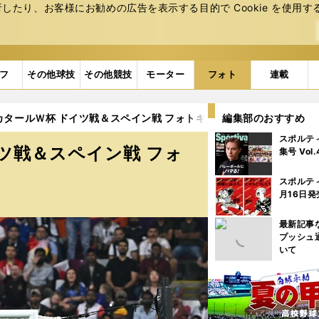
たり、お客様にお勧めの広告を表⽰する⽬的で Cookie を使⽤す
フ
その他球技
その他競技
モーター
フォト
連載
カタールＷ杯 ドイツ戦＆スペイン戦 フォトギャラリー (14ページ目)
編集部のおすすめ
スポルテ
ツ戦＆スペイン戦 フォ
集号 Vol
スポルテ
月16日発
最新記事
プッシュ
いて