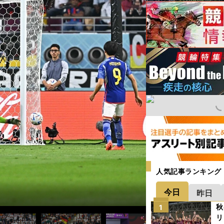
人気記事ランキング
今日
昨日
秋
1
リ