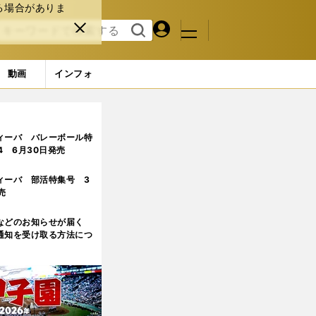
る場合がありま
マイペ
閉じ
検索
メニュ
ー
る
す
ジ
る
動画
インフォ
ィーバ バレーボール特
.4 6月30日発売
ィーバ 部活特集号 3
売
などのお知らせが届く
通知を受け取る方法につ