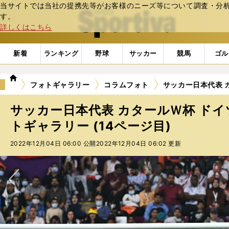
当サイトでは当社の提携先等がお客様のニーズ等について調査・分析し
web Sportiva (webスポルティーバ)
す。
詳しくはこちら
新着
ランキング
野球
サッカー
競馬
ゴル
we
フォトギャラリー
コラムフォト
サッカー日本代表 
b
ス
サッカー日本代表 カタールＷ杯 ドイ
ポ
ル
トギャラリー (14ページ目)
テ
2022年12月04日 06:00 公開
2022年12月04日 06:02 更新
ィ
ー
バ
次へ