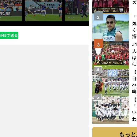
ズ
を
「
2
気
く
LINEで送る
浴
太
J
3
ァ
人
は
に
4
と
【
目
べ
崎
5
「
【
て
「
い
わ
だ
もっと