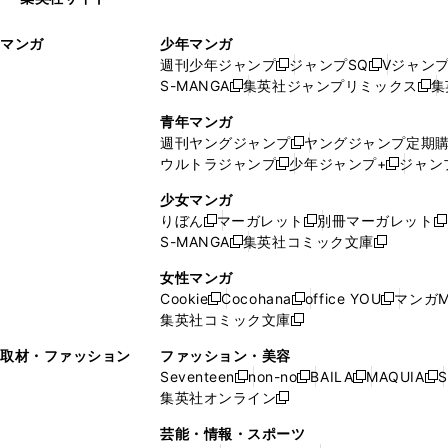
ウ
い
ィ
ウ
マンガ
少年マンガ
ン
ィ
週刊少年ジャンプ
ジャンプSQ
Vジャン
ド
ン
新
新
S-MANGA
集英社ジャンプリミックス
集
ウ
ド
新
し
し
新
で
ウ
し
い
い
し
青年マンガ
開
で
い
ウ
ウ
い
週刊ヤングジャンプ
ヤングジャンプ定期
新
く
開
ウ
ィ
ィ
ウ
ウルトラジャンプ
少年ジャンプ+
ジャン
新
し
新
く
ィ
ン
ン
ィ
し
い
し
ン
ド
ド
ン
少女マンガ
い
ウ
い
ド
ウ
ウ
ド
りぼん
マーガレット
別冊マーガレット
新
新
新
ウ
ィ
ウ
ウ
で
で
ウ
S-MANGA
集英社コミック文庫
し
新
し
新
ィ
ン
ィ
で
開
開
で
い
し
い
し
ン
ド
ン
女性マンガ
開
く
く
開
ウ
い
ウ
い
ド
ウ
ド
Cookie
Cocohana
office YOU
マンガM
く
く
新
新
新
ィ
ウ
ィ
ウ
ウ
で
ウ
集英社コミック文庫
し
新
し
し
ン
ィ
ン
ィ
で
開
で
い
し
い
い
ド
ン
ド
ン
取材・ファッション
ファッション・美容
開
く
開
ウ
い
ウ
ウ
ウ
ド
ウ
ド
Seventeen
non-no
BAILA
MAQUIA
S
く
く
新
新
新
新
ィ
ウ
ィ
ィ
で
ウ
で
ウ
集英社オンライン
し
新
し
し
し
ン
ィ
ン
ン
開
で
開
で
い
し
い
い
い
ド
ン
ド
ド
芸能・情報・スポーツ
く
開
く
開
ウ
い
ウ
ウ
ウ