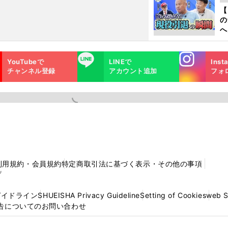
【
の
へ
大
エ
Instagra
LINE
YouTubeで
LINEで
Inst
m
チャンネル登録
アカウント追加
フォ
利用規約・会員規約
特定商取引法に基づく表示・その他の事項
プ
ガイドライン
SHUEISHA Privacy Guideline
Setting of Cookies
web 
告についてのお問い合わせ