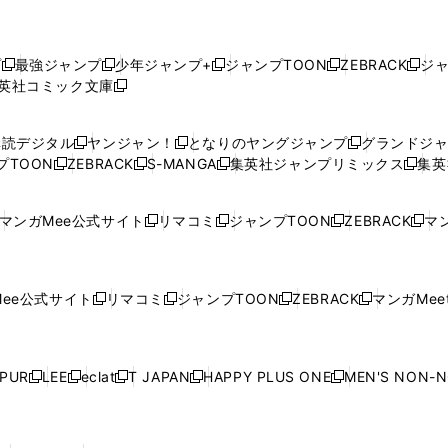
プ
最強ジャンプ
少年ジャンプ+
ジャンプTOON
ZEBRACK
ジ
新
新
新
新
新
英社コミック文庫
し
新
し
し
し
し
い
い
し
い
い
い
ウ
ウ
い
ウ
ウ
ウ
購読デジタル
ヤンジャン！
となりのヤングジャンプ
グランドジ
新
新
新
ィ
ィ
ウ
ィ
ィ
ィ
プTOON
ZEBRACK
S-MANGA
集英社ジャンプリミックス
集英
新
し
新
し
新
し
新
ン
ン
ィ
ン
ン
ン
し
い
し
い
し
い
し
ド
ド
ン
ド
ド
ド
い
ウ
い
ウ
い
ウ
い
ウ
ウ
ド
ウ
ウ
ウ
マンガMee公式サイト
リマコミ
ジャンプTOON
ZEBRACK
マン
新
新
新
新
ウ
ィ
ウ
ィ
ウ
ィ
ウ
で
で
ウ
で
で
で
し
し
し
し
し
ィ
ン
ィ
ン
ィ
ン
ィ
開
開
で
開
開
開
い
い
い
い
い
ン
ド
ン
ド
ン
ド
ン
く
く
開
く
く
く
ウ
ウ
ウ
ウ
ウ
ド
ウ
ド
ウ
ド
ウ
ド
ee公式サイト
リマコミ
ジャンプTOON
ZEBRACK
マンガMeet
く
新
新
新
新
ィ
ィ
ィ
ィ
ィ
ウ
で
ウ
で
ウ
で
ウ
し
し
し
し
ン
ン
ン
ン
ン
で
開
で
開
で
開
で
い
い
い
い
ド
ド
ド
ド
ド
開
く
開
く
開
く
開
ウ
ウ
ウ
ウ
ウ
ウ
ウ
ウ
ウ
PUR
LEE
eclat
T JAPAN
HAPPY PLUS ONE
MEN'S NON-
く
く
く
く
新
新
新
新
新
ィ
ィ
ィ
ィ
で
で
で
で
で
し
し
し
し
し
ン
ン
ン
ン
開
開
開
開
開
い
い
い
い
い
ド
ド
ド
ド
く
く
く
く
く
ウ
ウ
ウ
ウ
ウ