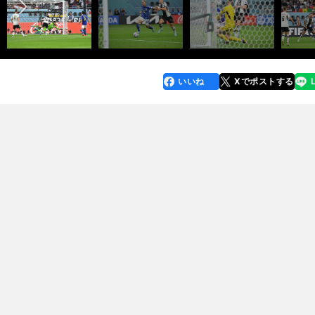
いいね
Xでポストする
line
faceboo
x
k