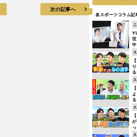
次の記事へ
各スポーツコラム記
ニ
Y
弦
中
ス
【
り
る
学
ス
け
【
よ
る
光
ス
ピ
【
が
っ
た
ス