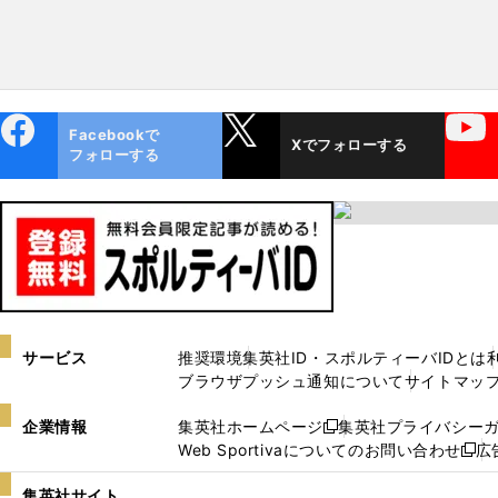
ebo
X
YouTube
Facebookで
Xでフォローする
ok
フォローする
サービス
推奨環境
集英社ID・スポルティーバIDとは
ブラウザプッシュ通知について
サイトマッ
企業情報
集英社ホームページ
集英社プライバシー
新
Web Sportivaについてのお問い合わせ
広
し
新
い
し
集英社サイト