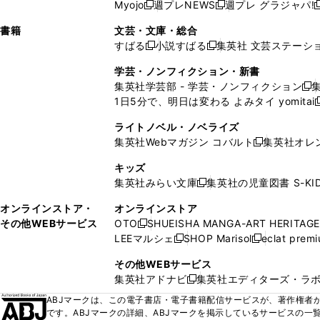
ウ
ド
ウ
ウ
Myojo
週プレNEWS
週プレ グラジャパ!
く
く
新
新
新
ィ
ウ
ィ
ィ
ィ
で
ウ
で
で
し
し
ン
ィ
ン
ン
ン
書籍
文芸・文庫・総合
開
で
開
開
い
い
ド
ン
ド
ド
ド
すばる
小説すばる
集英社 文芸ステーシ
く
開
く
く
新
新
ウ
ウ
ウ
ド
ウ
ウ
ウ
く
し
し
ィ
ィ
学芸・ノンフィクション・新書
で
ウ
で
で
で
い
い
ン
ン
集英社学芸部 - 学芸・ノンフィクション
開
で
開
開
開
新
ウ
ウ
ド
ド
1日5分で、明日は変わる よみタイ yomitai
く
開
く
く
く
し
新
ィ
ィ
ウ
ウ
く
い
ン
ン
ライトノベル・ノベライズ
で
で
ウ
ド
ド
集英社Webマガジン コバルト
集英社オレ
開
開
新
ィ
ウ
ウ
く
く
し
ン
キッズ
で
で
い
ド
集英社みらい文庫
集英社の児童図書 S-KID
開
開
新
ウ
ウ
く
く
し
ィ
オンラインストア・
オンラインストア
で
い
ン
その他WEBサービス
OTO
SHUEISHA MANGA-ART HERITAGE
開
新
ウ
ド
LEEマルシェ
SHOP Marisol
eclat prem
く
し
新
新
ィ
ウ
い
し
し
ン
その他WEBサービス
で
ウ
い
い
ド
集英社アドナビ
集英社エディターズ・ラ
開
新
ィ
ウ
ウ
ウ
く
し
ABJマークは、この電子書店・電子書籍配信サービスが、著作権者か
ン
ィ
ィ
で
い
です。ABJマークの詳細、ABJマークを掲示しているサービスの一
ド
ン
ン