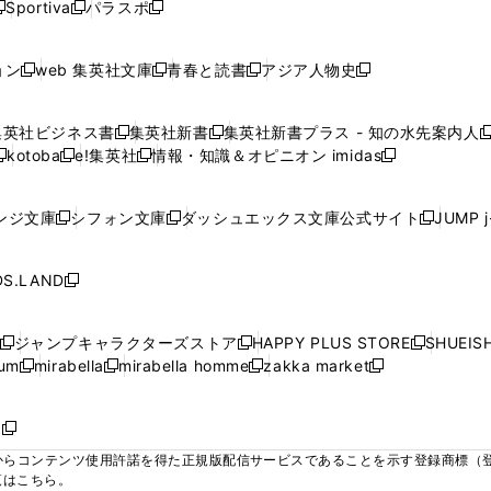
ウ
ウ
ウ
ウ
Sportiva
パラスポ
新
新
ィ
ィ
ィ
ィ
ィ
で
で
で
で
し
し
し
ン
ン
ン
ン
ン
開
開
開
開
い
い
い
ド
ド
ド
ド
ド
ョン
web 集英社文庫
青春と読書
アジア人物史
く
く
く
く
新
新
新
新
ウ
ウ
ウ
ウ
ウ
ウ
ウ
ウ
し
し
し
し
ィ
ィ
ィ
で
で
で
で
で
い
い
い
い
ン
ン
ン
集英社ビジネス書
集英社新書
集英社新書プラス - 知の水先案内人
開
開
開
開
開
新
新
新
ウ
ウ
ウ
ウ
ド
ド
ド
kotoba
e!集英社
情報・知識＆オピニオン imidas
く
く
く
く
く
新
し
新
し
新
ィ
ィ
ィ
ィ
ウ
ウ
ウ
し
し
い
し
い
し
ン
ン
ン
ン
で
で
で
い
い
ウ
い
ウ
い
ド
ド
ド
ド
ンジ文庫
シフォン文庫
ダッシュエックス文庫公式サイト
JUMP 
開
開
開
新
新
新
ウ
ウ
ィ
ウ
ィ
ウ
ウ
ウ
ウ
ウ
く
く
く
し
し
し
ィ
ィ
ン
ィ
ン
ィ
で
で
で
で
い
い
い
ン
ン
ド
ン
ド
ン
S.LAND
開
開
開
開
新
ウ
ウ
ウ
ド
ド
ウ
ド
ウ
ド
く
く
く
く
し
ィ
ィ
ィ
ウ
ウ
で
ウ
で
ウ
い
ン
ン
ン
ジャンプキャラクターズストア
HAPPY PLUS STORE
SHUEIS
で
で
開
で
開
で
新
新
新
ウ
ド
ド
ド
ium
mirabella
mirabella homme
zakka market
開
開
く
開
く
開
し
新
新
新
し
新
し
ィ
ウ
ウ
ウ
く
く
く
く
い
し
し
い
し
し
い
ン
で
で
で
ウ
い
い
ウ
い
い
ウ
ド
ボ
開
開
開
新
ィ
ウ
ウ
ィ
ウ
ウ
ィ
ウ
く
く
く
し
らコンテンツ使用許諾を得た正規版配信サービスであることを示す登録商標（登録番
ン
ィ
ィ
ン
ィ
ィ
ン
で
い
覧はこちら。
ド
ン
ン
ド
ン
ン
ド