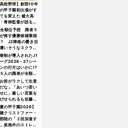
高校野球】創部10年
の甲子園初出場がす
てを変えた 健大高
・青栁監督が語る
機動破壊」はこうし
1全順位予想 識者５
生まれた
が推す優勝候補筆頭
？ J2降格の憂き目
遭いそうな３クラブ
は？
春制が導入されたJ1
ーグ2026－27シー
ンの行方はいかに!?
５人の識者が全順位
大胆予想
お前がラクして生意
だな」「あいつ若い
せに」厳しい言葉を
びせられるも佐藤慎
郎が貫いた誇りとフ
夏の甲子園2026】
ンへの思い
隷クリストファー・
部陸の「２回加速す
」規格外のストレー