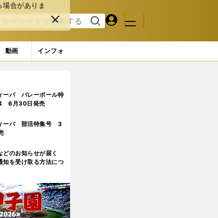
る場合がありま
マイペ
閉じ
検索
メニュ
ー
る
す
ジ
る
動画
インフォ
への批判をどう受け止めているか
ィーバ バレーボール特
.4 6月30日発売
ィーバ 部活特集号 3
売
などのお知らせが届く
通知を受け取る方法につ