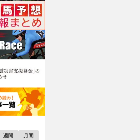
週間
月間