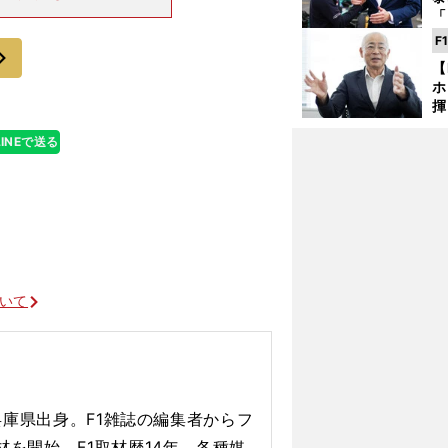
システム）から
「
してしまった。
な
F
次
ど
【
ホ
揮
「
LINEで送る
で
ついて
アーバインと日本の深い関係
、兵庫県出身。F1雑誌の編集者からフ
材を開始、F1取材歴14年。各種媒