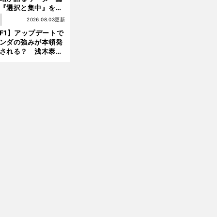
『選択と集中』をし
ければ、部下の心は
1
2026.08.03更新
んどん離れていく」
F1】アップデートで
ンダの強みが本領発
される？ 浅木泰昭
レッドブルの位置ま
戻れる可能性も」
前
へ