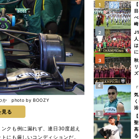
【
1
目
べ
崎
「
J
2
て
人
は
に
と
秋
3
リ
ズ
4
を
「
気
hoto by BOOZY
く
浴
を見る
5
太
【
ァ
聖
ンクも例に漏れず、連日30度超え
高
る
ットにも厳しいコンディションだ。