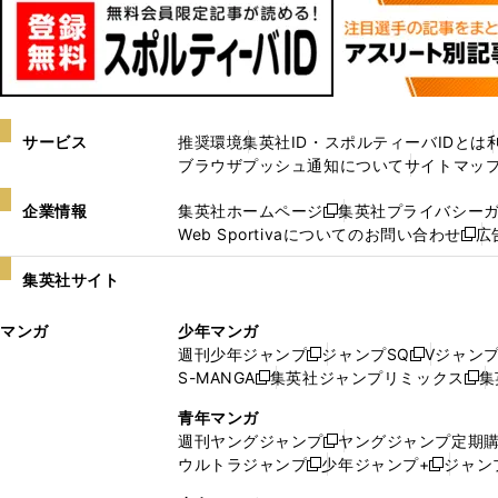
サービス
推奨環境
集英社ID・スポルティーバIDとは
ブラウザプッシュ通知について
サイトマッ
企業情報
集英社ホームページ
集英社プライバシー
新
Web Sportivaについてのお問い合わせ
広
し
新
い
し
集英社サイト
ウ
い
ィ
ウ
マンガ
少年マンガ
ン
ィ
週刊少年ジャンプ
ジャンプSQ
Vジャン
ド
ン
新
新
S-MANGA
集英社ジャンプリミックス
集
ウ
ド
新
し
し
新
で
ウ
し
い
い
し
青年マンガ
開
で
い
ウ
ウ
い
週刊ヤングジャンプ
ヤングジャンプ定期
新
く
開
ウ
ィ
ィ
ウ
ウルトラジャンプ
少年ジャンプ+
ジャン
新
し
新
く
ィ
ン
ン
ィ
し
い
し