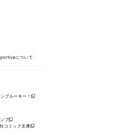
Sportivaについて
ャンプルーキー！
新
し
い
ウ
ャンプ
新
ィ
社コミック文庫
し
新
ン
い
し