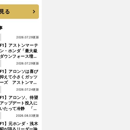
 それでもプロではな
大学進学を選ぶ理由
見る
事
1
2026.07.29更新
F1】アストンマーテ
ン・ホンダ「最大級
ダウンフォース増」
実現するも、アロン
1
2026.07.29更新
が苦言を呈した理由
F1】アロンソは喜び
抑えて小さくガッツ
ーズ アストンマー
ィン・ホンダが「レ
1
2026.07.24更新
ス」に戻ってきた
F1】アロンソ、待望
アップデート投入に
いたって冷静 「ハ
ガリーGPが僕らに
1
2026.08.03更新
しいサーキットであ
F1】元ホンダ・浅木
ことを願う」
昭が語るリーダー論