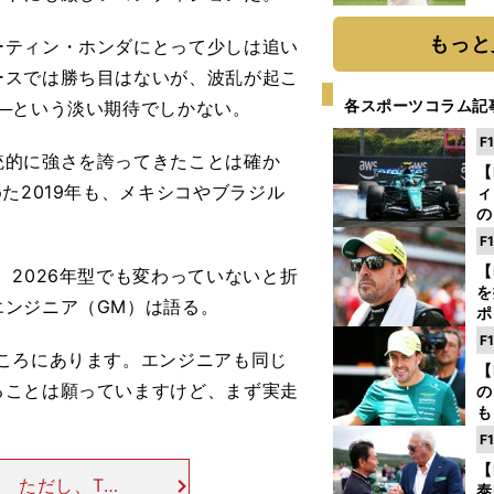
ト
く
もっと
ティン・ホンダにとって少しは追い
ースでは勝ち目はないが、波乱が起こ
各スポーツコラム記
─という淡い期待でしかない。
F
的に強さを誇ってきたことは確か
【
た2019年も、メキシコやブラジル
ィ
の
を
F
ソ
【
2026年型でも変わっていないと折
を
エンジニア（GM）は語る。
ポ
テ
F
ー
ころにあります。エンジニアも同じ
【
ることは願っていますけど、まず実走
の
も
ン
F
優
【
る
 ただし、TC
泰