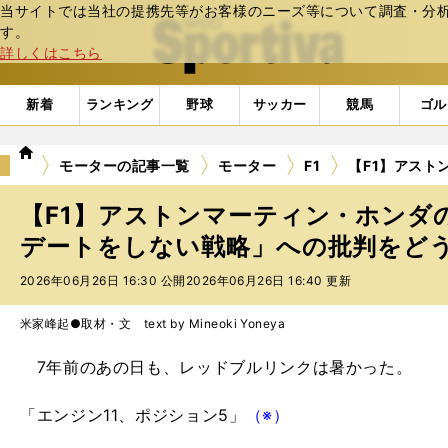
当サイトでは当社の提携先等がお客様のニーズ等について調査・分析し
web Sportiva (webスポルティーバ)
す。
詳しくはこちら
新着
ランキング
野球
サッカー
競馬
ゴル
we
モーターの記事一覧
モーター
F1
【F1】アス
b
ス
【F1】アストンマーティン・ホンダ
ポ
ル
デートをしない戦略」への批判をど
テ
2026年06月26日 16:30 公開
2026年06月26日 16:40 更新
ィ
ー
バ
米家峰起●取材・文 text by Mineoki Yoneya
7年前のあの日も、レッドブルリンクは暑かった。
「エンジン11、ポジション5」
（※）