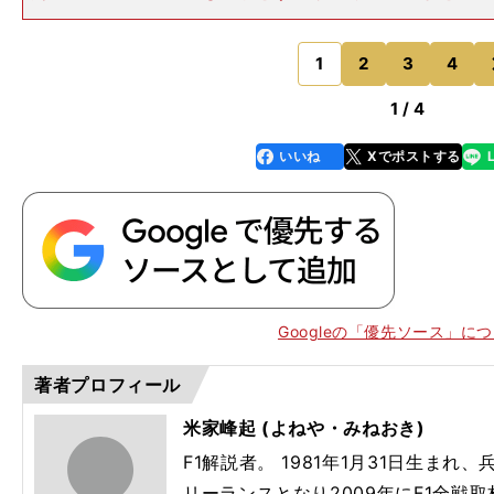
の優位性が生み出していたMGU-H（熱エネルギー回生
の発電量のアドバンテージは、2026年規定では消滅
「去年まではTC
1
2
3
4
のページへ
1 / 4
いいね
Xでポストする
line
faceboo
x
k
Googleの「優先ソース」に
著者プロフィール
米家峰起 (よねや・みねおき)
】
、
。
・
列伝
させ
歩く
ィ
F1解説者。 1981年1月31日生まれ
リーランスとなり2009年にF1全戦取