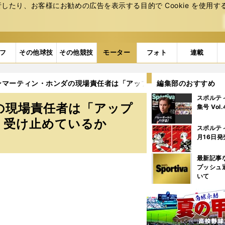
たり、お客様にお勧めの広告を表⽰する⽬的で Cookie を使⽤す
フ
その他球技
その他競技
モーター
フォト
連載
トンマーティン・ホンダの現場責任者は「アップデートをしない戦略」
編集部のおすすめ
スポルテ
の現場責任者は「アップ
集号 Vol
う受け止めているか
スポルテ
月16日発
最新記事
プッシュ
いて