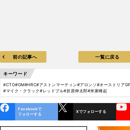
前の記事へ
一覧に戻る
キーワード
#CTO
#GM
#HRC
#アストンマーティン
#アロンソ
#オーストリアG
#マイク・クラック
#レッドブル
#折原伸太郎
#米家峰起
ebo
X
YouTube
Facebookで
Xでフォローする
ok
フォローする