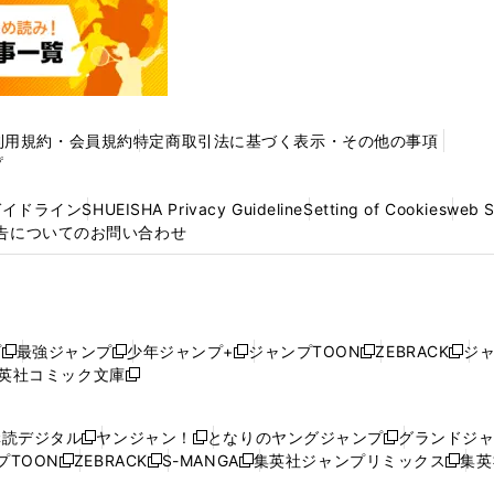
利用規約・会員規約
特定商取引法に基づく表示・その他の事項
プ
ガイドライン
SHUEISHA Privacy Guideline
Setting of Cookies
web 
告についてのお問い合わせ
プ
最強ジャンプ
少年ジャンプ+
ジャンプTOON
ZEBRACK
ジ
新
新
新
新
新
英社コミック文庫
し
新
し
し
し
し
い
い
し
い
い
い
ウ
ウ
い
ウ
ウ
ウ
購読デジタル
ヤンジャン！
となりのヤングジャンプ
グランドジ
新
新
新
ィ
ィ
ウ
ィ
ィ
ィ
プTOON
ZEBRACK
S-MANGA
集英社ジャンプリミックス
集英
新
し
新
し
新
し
新
ン
ン
ィ
ン
ン
ン
し
い
し
い
し
い
し