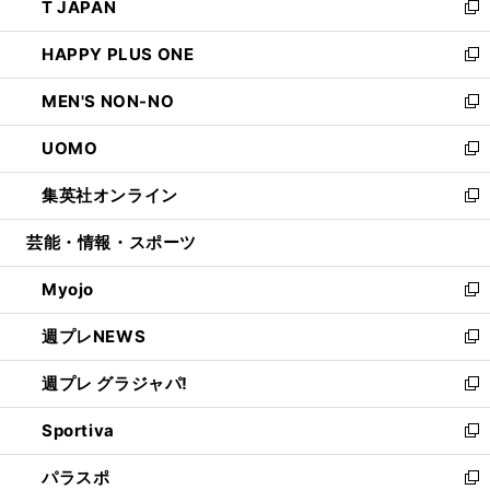
T JAPAN
く
で
ド
ィ
い
新
開
ウ
ン
ウ
し
HAPPY PLUS ONE
く
で
ド
ィ
い
新
開
ウ
ン
ウ
し
MEN'S NON-NO
く
で
ド
ィ
い
新
開
ウ
ン
ウ
し
UOMO
く
で
ド
ィ
い
新
開
ウ
ン
ウ
し
集英社オンライン
く
で
ド
ィ
い
新
開
ウ
ン
ウ
し
芸能・情報・スポーツ
く
で
ド
ィ
い
開
ウ
ン
ウ
Myojo
く
で
ド
ィ
新
開
ウ
ン
し
週プレNEWS
く
で
ド
い
新
開
ウ
ウ
し
週プレ グラジャパ!
く
で
ィ
い
新
開
ン
ウ
し
Sportiva
く
ド
ィ
い
新
ウ
ン
ウ
し
パラスポ
で
ド
ィ
い
新