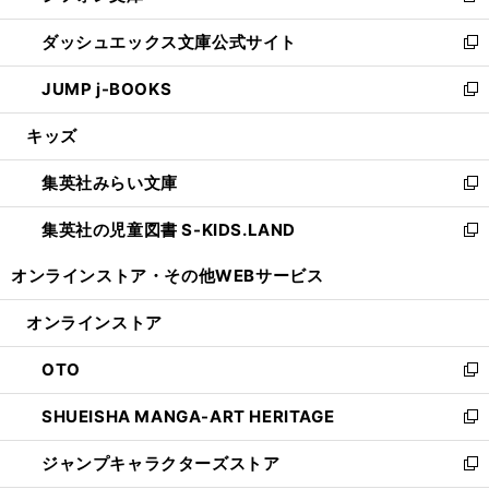
開
ン
ウ
し
ダッシュエックス文庫公式サイト
く
ド
ィ
い
新
ウ
ン
ウ
し
JUMP j-BOOKS
で
ド
ィ
い
新
開
ウ
ン
ウ
し
キッズ
く
で
ド
ィ
い
開
ウ
ン
ウ
集英社みらい文庫
く
で
ド
ィ
新
開
ウ
ン
し
集英社の児童図書 S-KIDS.LAND
く
で
ド
い
新
開
ウ
ウ
し
オンラインストア・
その他WEBサービス
く
で
ィ
い
開
ン
ウ
オンラインストア
く
ド
ィ
ウ
ン
OTO
で
ド
新
開
ウ
し
SHUEISHA MANGA-ART HERITAGE
く
で
い
新
開
ウ
し
ジャンプキャラクターズストア
く
ィ
い
新
ン