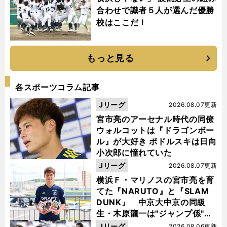
合わせで識者５人が選んだ優勝
校はここだ！
もっと見る
各スポーツコラム記事
Jリーグ
2026.08.07更新
宮市亮のアーセナル時代の同僚
ウォルコットは『ドラゴンボー
ル』が大好き ポドルスキは日向
小次郎に憧れていた
Jリーグ
2026.08.07更新
横浜Ｆ・マリノスの宮市亮を育
てた『NARUTO』と『SLAM
DUNK』 中京大中京の同級
生・木原龍一は"ジャンプ係"だ
った
Jリーグ
2026.08.06更新