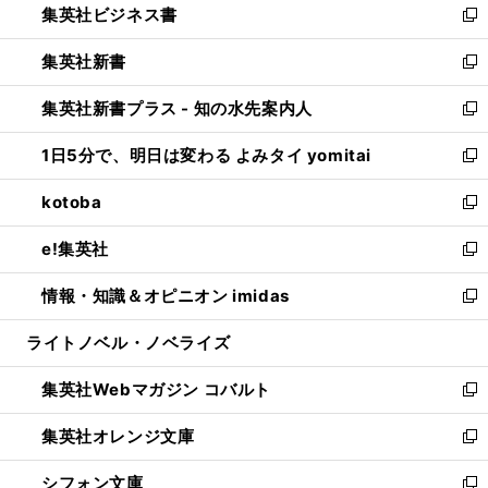
集英社ビジネス書
く
で
ド
い
新
開
ウ
ウ
し
集英社新書
く
で
ィ
い
新
開
ン
ウ
し
集英社新書プラス - 知の水先案内人
く
ド
ィ
い
新
ウ
ン
ウ
し
1日5分で、明日は変わる よみタイ yomitai
で
ド
ィ
い
新
開
ウ
ン
ウ
し
kotoba
く
で
ド
ィ
い
新
開
ウ
ン
ウ
し
e!集英社
く
で
ド
ィ
い
新
開
ウ
ン
ウ
し
情報・知識＆オピニオン imidas
く
で
ド
ィ
い
新
開
ウ
ン
ウ
し
ライトノベル・ノベライズ
く
で
ド
ィ
い
開
ウ
ン
ウ
集英社Webマガジン コバルト
く
で
ド
ィ
新
開
ウ
ン
し
集英社オレンジ文庫
く
で
ド
い
新
開
ウ
ウ
し
シフォン文庫
く
で
ィ
い
新