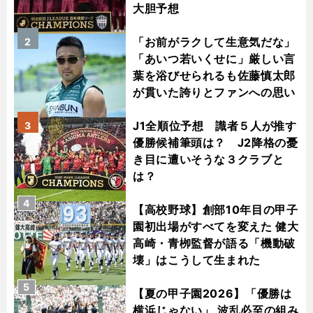
大胆予想
「お前がラクして生意気だな」
2
「あいつ若いくせに」厳しい言
葉を浴びせられるも佐藤慎太郎
が貫いた誇りとファンへの思い
J1全順位予想 識者５人が推す
3
優勝候補筆頭は？ J2降格の憂
き目に遭いそうな３クラブと
は？
4
【高校野球】創部10年目の甲子
園初出場がすべてを変えた 健大
高崎・青栁監督が語る「機動破
壊」はこうして生まれた
5
【夏の甲子園2026】「優勝は
横浜じゃない」 波乱必至の組み