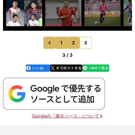
1
2
3
のページへ
前
3 / 3
いいね
Xでポストする
LINEで送る
line
faceboo
x
k
Googleの「優先ソース」について