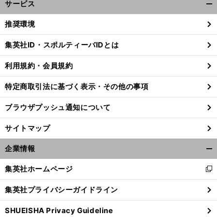
サービス
開
く/
推奨環境
閉
じ
集英社ID・スポルティーバIDとは
る
利用規約・会員規約
日
引
」
。
本代表は「
いた相手を崩せなかった
のではない
どのようにオマーンの術中にはめられたのか
特定商取引法に基づく表示・その他の事項
ブラウザプッシュ通知について
サイトマップ
企業情報
開
く/
集英社ホームページ
新
閉
し
じ
集英社プライバシーガイドライン
い
る
ウ
SHUEISHA Privacy Guideline
ィ