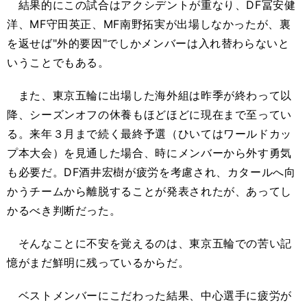
結果的にこの試合はアクシデントが重なり、DF冨安健
洋、MF守田英正、MF南野拓実が出場しなかったが、裏
を返せば"外的要因"でしかメンバーは入れ替わらないと
いうことでもある。
また、東京五輪に出場した海外組は昨季が終わって以
降、シーズンオフの休養もほどほどに現在まで至ってい
る。来年３月まで続く最終予選（ひいてはワールドカッ
プ本大会）を見通した場合、時にメンバーから外す勇気
も必要だ。DF酒井宏樹が疲労を考慮され、カタールへ向
かうチームから離脱することが発表されたが、あってし
かるべき判断だった。
そんなことに不安を覚えるのは、東京五輪での苦い記
憶がまだ鮮明に残っているからだ。
ベストメンバーにこだわった結果、中心選手に疲労が