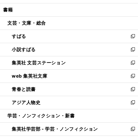
開
ウ
ン
ウ
し
書籍
く
で
ド
ィ
い
開
ウ
ン
ウ
文芸・文庫・総合
く
で
ド
ィ
開
ウ
ン
すばる
く
で
ド
新
開
ウ
し
小説すばる
く
で
い
新
開
ウ
し
集英社 文芸ステーション
く
ィ
い
新
ン
ウ
し
web 集英社文庫
ド
ィ
い
新
ウ
ン
ウ
し
青春と読書
で
ド
ィ
い
新
開
ウ
ン
ウ
し
アジア人物史
く
で
ド
ィ
い
新
開
ウ
ン
ウ
し
学芸・ノンフィクション・新書
く
で
ド
ィ
い
開
ウ
ン
ウ
集英社学芸部 - 学芸・ノンフィクション
く
で
ド
ィ
新
開
ウ
ン
し