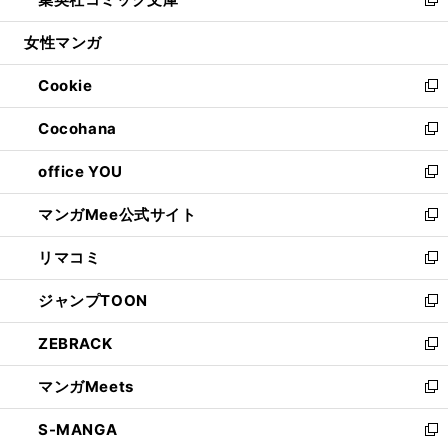
ド
ィ
い
新
開
ウ
ン
ウ
し
女性マンガ
く
で
ド
ィ
い
開
ウ
ン
ウ
Cookie
く
で
ド
ィ
新
開
ウ
ン
し
Cocohana
く
で
ド
い
新
開
ウ
ウ
し
office YOU
く
で
ィ
い
新
開
ン
ウ
し
マンガMee公式サイト
く
ド
ィ
い
新
ウ
ン
ウ
し
リマコミ
で
ド
ィ
い
新
開
ウ
ン
ウ
し
ジャンプTOON
く
で
ド
ィ
い
新
開
ウ
ン
ウ
し
ZEBRACK
く
で
ド
ィ
い
新
開
ウ
ン
ウ
し
マンガMeets
く
で
ド
ィ
い
新
開
ウ
ン
ウ
し
S-MANGA
く
で
ド
ィ
い
新