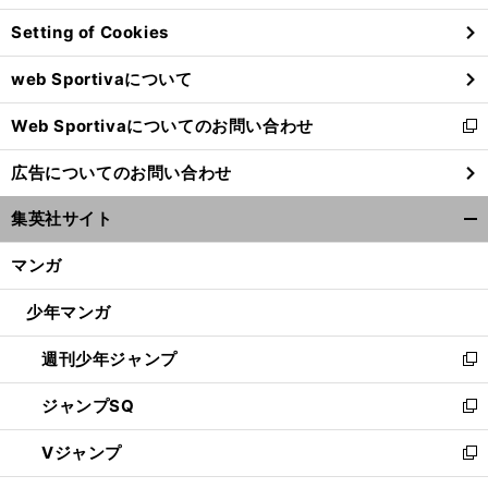
ン
Setting of Cookies
ド
ウ
web Sportivaについて
で
開
Web Sportivaについてのお問い合わせ
く
新
し
広告についてのお問い合わせ
い
ウ
集英社サイト
ィ
開
ン
く/
マンガ
ド
閉
ウ
じ
少年マンガ
で
る
開
週刊少年ジャンプ
く
新
し
ジャンプSQ
い
新
ウ
し
Vジャンプ
ィ
い
新
ン
ウ
し