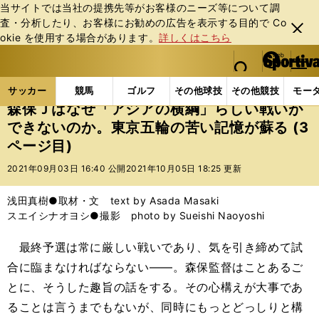
当サイトでは当社の提携先等がお客様のニーズ等について調
査・分析したり、お客様にお勧めの広告を表⽰する⽬的で Co
閉じ
okie を使⽤する場合があります。
詳しくはこちら
る
マイペ
web Sportiva (webスポルティーバ)
検索
メニュ
we
ー
サッカーの記事一覧
サッカー代表
日本代表
森
b
ジ
サッカー
競馬
ゴルフ
その他球技
その他競技
モー
ス
森保Ｊはなぜ「アジアの横綱」らしい戦いが
ポ
できないのか。東京五輪の苦い記憶が蘇る (3
ル
ページ目)
テ
ィ
2021年09月03日 16:40 公開
2021年10月05日 18:25 更新
ー
バ
浅田真樹●取材・文 text by Asada Masaki
スエイシナオヨシ●撮影 photo by Sueishi Naoyoshi
最終予選は常に厳しい戦いであり、気を引き締めて試
合に臨まなければならない――。森保監督はことあるご
とに、そうした趣旨の話をする。その心構えが大事であ
ることは言うまでもないが、同時にもっとどっしりと構