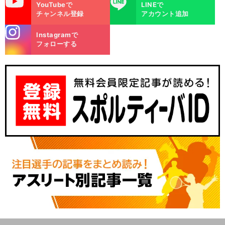
uTube
LINE
YouTubeで
LINEで
チャンネル登録
アカウント追加
stagra
Instagramで
m
フォローする