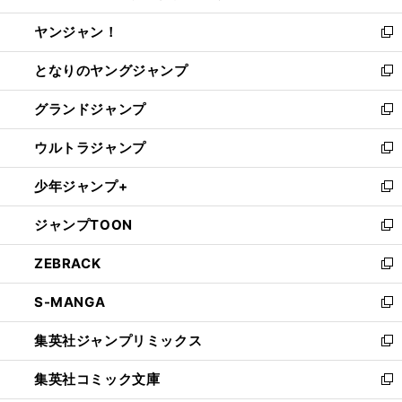
開
ウ
ウ
し
ヤンジャン！
く
で
ィ
い
新
開
ン
ウ
し
となりのヤングジャンプ
く
ド
ィ
い
新
ウ
ン
ウ
し
グランドジャンプ
で
ド
ィ
い
新
開
ウ
ン
ウ
し
ウルトラジャンプ
く
で
ド
ィ
い
新
開
ウ
ン
ウ
し
少年ジャンプ+
く
で
ド
ィ
い
新
開
ウ
ン
ウ
し
ジャンプTOON
く
で
ド
ィ
い
新
開
ウ
ン
ウ
し
ZEBRACK
く
で
ド
ィ
い
新
開
ウ
ン
ウ
し
S-MANGA
く
で
ド
ィ
い
新
開
ウ
ン
ウ
し
集英社ジャンプリミックス
く
で
ド
ィ
い
新
開
ウ
ン
ウ
し
集英社コミック文庫
く
で
ド
ィ
い
新
開
ウ
ン
ウ
し