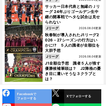
サッカー日本代表と無縁のＪリ
ーグ 24年ぶりゴールデン生中
継の開幕戦でヘタな試合は見せ
られない
Jリーグ
2026.08.06更新
秋春制が導入されたJ1リーグ2
026－27シーズンの行方はい
かに!? ５人の識者が全順位を
大胆予想
Jリーグ
2026.08.06更新
J1全順位予想 識者５人が推す
優勝候補筆頭は？ J2降格の憂
き目に遭いそうな３クラブと
は？
cebo
X
Facebookで
Xでフォローする
ok
フォローする