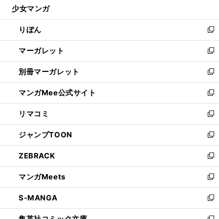
少女マンガ
く
で
ド
ィ
い
開
ウ
ン
ウ
りぼん
く
で
ド
ィ
新
開
ウ
ン
し
マーガレット
く
で
ド
い
新
開
ウ
ウ
し
別冊マーガレット
く
で
ィ
い
新
開
ン
ウ
し
マンガMee公式サイト
く
ド
ィ
い
新
ウ
ン
ウ
し
リマコミ
で
ド
ィ
い
新
開
ウ
ン
ウ
し
ジャンプTOON
く
で
ド
ィ
い
新
開
ウ
ン
ウ
し
ZEBRACK
く
で
ド
ィ
い
新
開
ウ
ン
ウ
し
マンガMeets
く
で
ド
ィ
い
新
開
ウ
ン
ウ
し
S-MANGA
く
で
ド
ィ
い
新
開
ウ
ン
ウ
し
集英社コミック文庫
く
で