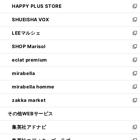
ウ
し
HAPPY PLUS STORE
ド
ィ
い
新
ウ
ン
ウ
し
SHUEISHA VOX
で
ド
ィ
い
新
開
ウ
ン
ウ
し
LEEマルシェ
く
で
ド
ィ
い
新
開
ウ
ン
ウ
し
SHOP Marisol
く
で
ド
ィ
い
新
開
ウ
ン
ウ
し
eclat premium
く
で
ド
ィ
い
新
開
ウ
ン
ウ
し
mirabella
く
で
ド
ィ
い
新
開
ウ
ン
ウ
し
mirabella homme
く
で
ド
ィ
い
新
開
ウ
ン
ウ
し
zakka market
く
で
ド
ィ
い
新
開
ウ
ン
ウ
し
その他WEBサービス
く
で
ド
ィ
い
開
ウ
ン
ウ
集英社アドナビ
く
で
ド
ィ
新
開
ウ
ン
し