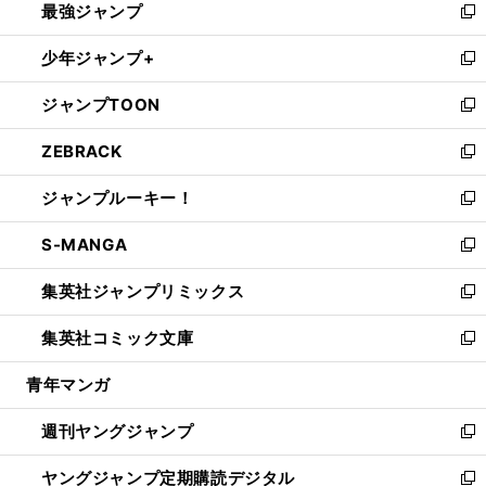
最強ジャンプ
ド
ィ
い
新
ウ
ン
ウ
し
少年ジャンプ+
で
ド
ィ
い
新
開
ウ
ン
ウ
し
ジャンプTOON
く
で
ド
ィ
い
新
開
ウ
ン
ウ
し
ZEBRACK
く
で
ド
ィ
い
新
開
ウ
ン
ウ
し
ジャンプルーキー！
く
で
ド
ィ
い
新
開
ウ
ン
ウ
し
S-MANGA
く
で
ド
ィ
い
新
開
ウ
ン
ウ
し
集英社ジャンプリミックス
く
で
ド
ィ
い
新
開
ウ
ン
ウ
し
集英社コミック文庫
く
で
ド
ィ
い
新
開
ウ
ン
ウ
し
青年マンガ
く
で
ド
ィ
い
開
ウ
ン
ウ
週刊ヤングジャンプ
く
で
ド
ィ
新
開
ウ
ン
し
ヤングジャンプ定期購読デジタル
く
で
ド
い
新