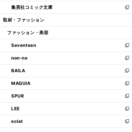
開
ウ
ン
ウ
し
集英社コミック文庫
く
で
ド
ィ
い
新
開
ウ
ン
ウ
し
取材・ファッション
く
で
ド
ィ
い
開
ウ
ン
ウ
ファッション・美容
く
で
ド
ィ
開
ウ
ン
Seventeen
く
で
ド
新
開
ウ
し
non-no
く
で
い
新
開
ウ
し
BAILA
く
ィ
い
新
ン
ウ
し
MAQUIA
ド
ィ
い
新
ウ
ン
ウ
し
SPUR
で
ド
ィ
い
新
開
ウ
ン
ウ
し
LEE
く
で
ド
ィ
い
新
開
ウ
ン
ウ
し
eclat
く
で
ド
ィ
い
新
開
ウ
ン
ウ
し